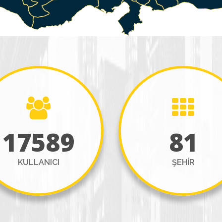
17589
81
KULLANICI
ŞEHİR