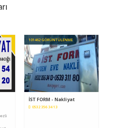
rı
101462 GÖRÜNTÜLENME
İST FORM - Nakliyat
0532 356 34 13
ezli
e