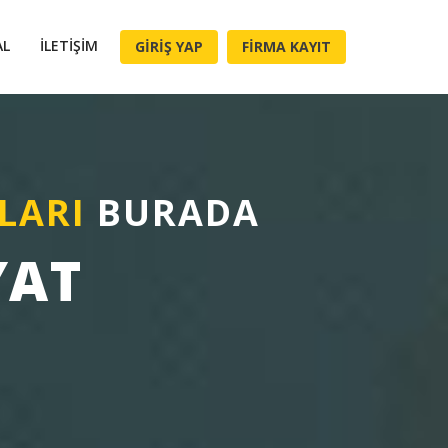
AL
İLETIŞIM
GIRIŞ YAP
FIRMA KAYIT
LARI
BURADA
YAT