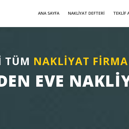
ANA SAYFA
NAKLIYAT DEFTERI
TEKLIF 
İ TÜM
NAKLİYAT FİRMA
DEN EVE NAKLI