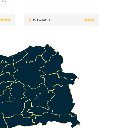
met
İSTANBUL