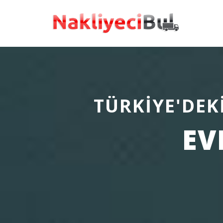
TÜRKİYE'DEK
EV