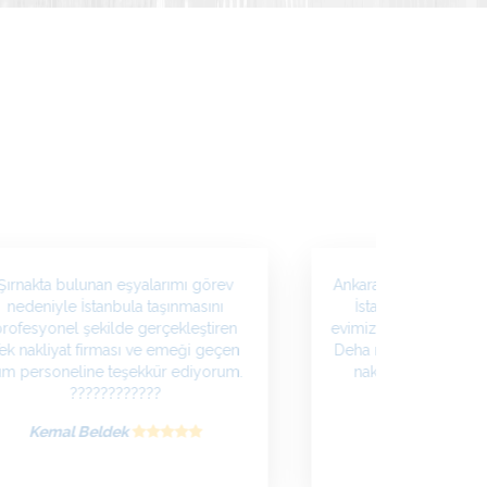
Şırnakta bulunan eşyalarımı görev
Ankara da bulunan evi
nedeniyle İstanbula taşınmasını
İstanbul kadıköyde
profesyonel şekilde gerçekleştiren
evimize sorunsuz şeki
ek nakliyat firması ve emeği geçen
Deha nakliyat firması
üm personeline teşekkür ediyorum.
nakliye hizmetine 
????????????
herkese tavsiy
Kemal Beldek
Zeki Tercan