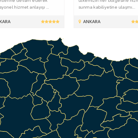
etlerine devam ederek
ülkemizin her bölgesine hiz
syonel hizmet anlayışı ...
sunma kabiliyetine ulaşmı...
KARA
ANKARA