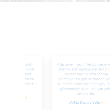
iyat firmasına gönül
Asla güvenmeyin. Verdiği saate k
 güvenebilirsiniz. Güler
aramadı ben aradığımda da açm
sorunsuz bir hizmet
sadece aracım kaza yapmış
emin olun. İlk defa bir
gelemiyorum gibi bir bahane yaz
ecinde sorun yaşamadan
Ne telefonlarımı açtı ne birşey. S
taşındım.
güvenmeyin bizim gibi yarı yol
kalabilirsiniz.
Yüksek
Kübta Demircioğlu