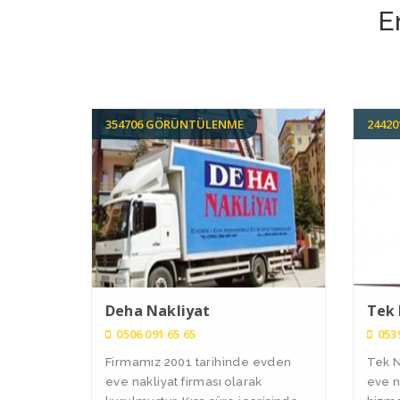
E
354706 GÖRÜNTÜLENME
2442
Deha Nakliyat
Tek 
0506 091 65 65
0539
Firmamız 2001 tarihinde evden
Tek N
eve nakliyat firması olarak
eve n