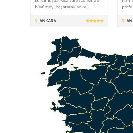
kurulmuştur. Kısa süre içerisinde
hizm
büyümeyi başararak Anka...
profe
ANKARA
AN