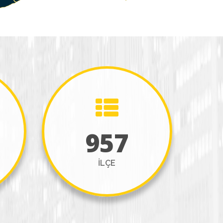
957
ILÇE