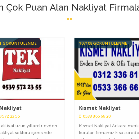
n Çok Puan Alan Nakliyat Firmala
01 GÖRÜNTÜLENME
107108 GÖRÜNTÜLENME
Nakliyat
Kısmet Nakliyat
 572 23 55
0533 366 66 20
akliyat uzun yıllardır evden
Kısmet Nakliyat Ankara merk
akliyat sektörü içerisinde
kurulan firmamız kısa süred