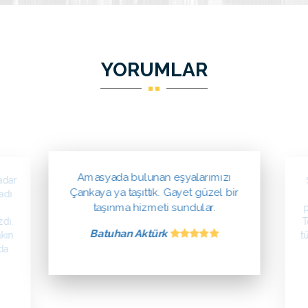
YORUMLAR
Amasyada bulunan eşyalarımızı
adar
Çankaya ya taşıttık. Gayet güzel bir
adı
taşınma hizmeti sundular.
dı.
T
Batuhan Aktürk
akın
t
da