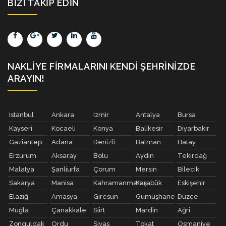
BIZI TAKIP EDIN
NAKLIYE FIRMALARINI KENDI ŞEHRINIZDE
ARAYIN!
Istanbul
Ankara
Izmir
Antalya
Bursa
Kayseri
Kocaeli
Konya
Balikesir
Diyarbakir
Gaziantep
Adana
Denizli
Batman
Hatay
Erzurum
Aksaray
Bolu
Aydin
Tekirdağ
Malatya
Şanliurfa
Çorum
Mersin
Bilecik
Sakarya
Manisa
Kahramanmaraş
Karabük
Eskişehir
Elaziğ
Amasya
Giresun
Gümüşhane
Düzce
Muğla
Çanakkale
Siirt
Mardin
Ağri
Zonguldak
Ordu
Sivas
Tokat
Osmaniye