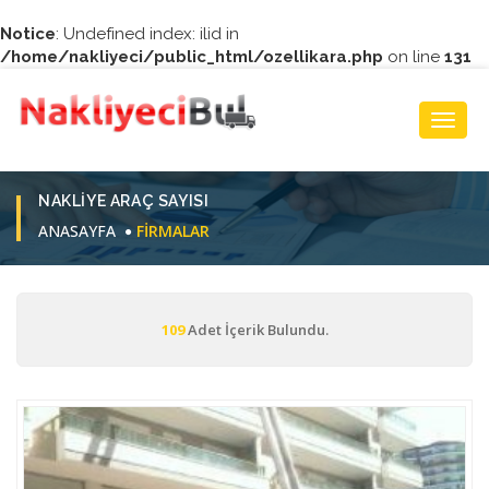
Notice
: Undefined index: ilid in
/home/nakliyeci/public_html/ozellikara.php
on line
131
Toggl
Navig
NAKLIYE ARAÇ SAYISI
ANASAYFA
FIRMALAR
109
Adet İçerik Bulundu.