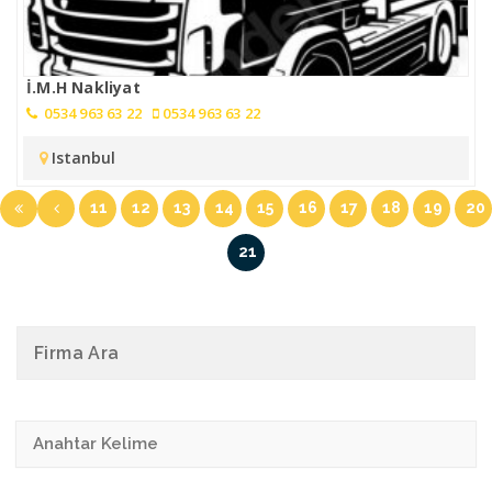
İ.M.H Nakliyat
0534 963 63 22
0534 963 63 22
Istanbul
11
12
13
14
15
16
17
18
19
20
21
Firma Ara