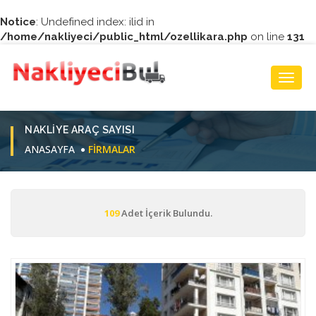
Notice
: Undefined index: ilid in
/home/nakliyeci/public_html/ozellikara.php
on line
131
Toggl
Navig
NAKLIYE ARAÇ SAYISI
ANASAYFA
FIRMALAR
109
Adet İçerik Bulundu.