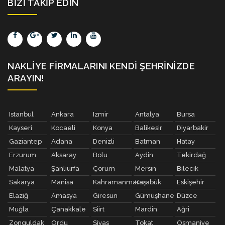
BIZI TAKIP EDIN
NAKLIYE FIRMALARINI KENDI ŞEHRINIZDE
ARAYIN!
Istanbul
Ankara
Izmir
Antalya
Bursa
Kayseri
Kocaeli
Konya
Balikesir
Diyarbakir
Gaziantep
Adana
Denizli
Batman
Hatay
Erzurum
Aksaray
Bolu
Aydin
Tekirdağ
Malatya
Şanliurfa
Çorum
Mersin
Bilecik
Sakarya
Manisa
Kahramanmaraş
Karabük
Eskişehir
Elaziğ
Amasya
Giresun
Gümüşhane
Düzce
Muğla
Çanakkale
Siirt
Mardin
Ağri
Zonguldak
Ordu
Sivas
Tokat
Osmaniye