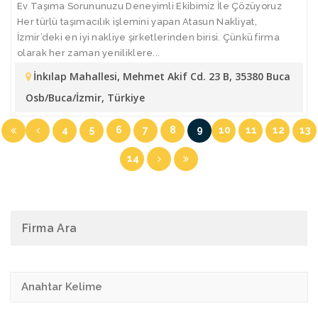
Ev Taşıma Sorununuzu Deneyimli Ekibimiz İle Çözüyoruz
Her türlü taşımacılık işlemini yapan Atasun Nakliyat,
İzmir’deki en iyi nakliye şirketlerinden birisi. Çünkü firma
olarak her zaman yeniliklere...
İnkılap Mahallesi, Mehmet Akif Cd. 23 B, 35380 Buca
Osb/Buca/İzmir, Türkiye
4
5
6
7
8
9
10
11
12
13
14
Firma Ara