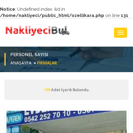
Notice
: Undefined index: ilid in
/home/nakliyeci/public_html/ozellikara.php
on line
131
Toggl
Navig
PERSONEL SAYISI
ANASAYFA
FIRMALAR
195
Adet İçerik Bulundu.