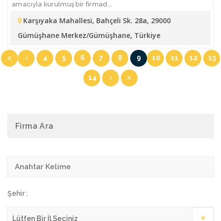
amacıyla kurulmuş bir firmad...
Karşıyaka Mahallesi, Bahçeli Sk. 28a, 29000
Gümüşhane Merkez/Gümüşhane, Türkiye
4
5
6
7
8
9
10
11
12
13
14
Firma Ara
Şehir :