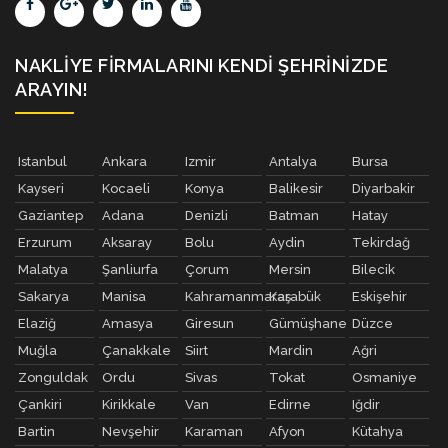
NAKLIYE FIRMALARINI KENDI ŞEHRINIZDE
ARAYIN!
Istanbul
Ankara
Izmir
Antalya
Bursa
Kayseri
Kocaeli
Konya
Balikesir
Diyarbakir
Gaziantep
Adana
Denizli
Batman
Hatay
Erzurum
Aksaray
Bolu
Aydin
Tekirdağ
Malatya
Şanliurfa
Çorum
Mersin
Bilecik
Sakarya
Manisa
Kahramanmaraş
Karabük
Eskişehir
Elaziğ
Amasya
Giresun
Gümüşhane
Düzce
Muğla
Çanakkale
Siirt
Mardin
Ağri
Zonguldak
Ordu
Sivas
Tokat
Osmaniye
Çankiri
Kirikkale
Van
Edirne
Iğdir
Bartin
Nevşehir
Karaman
Afyon
Kütahya