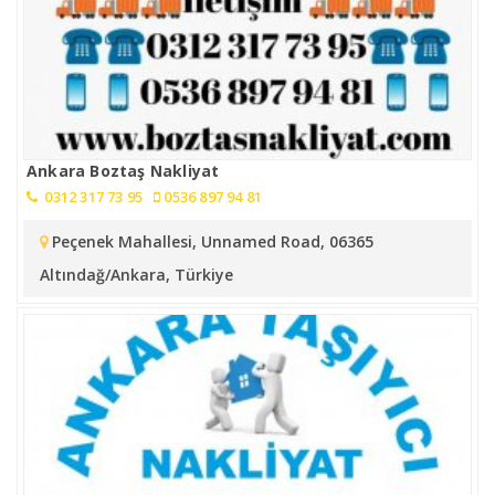
Ankara Boztaş Nakliyat
0312 317 73 95
0536 897 94 81
Peçenek Mahallesi, Unnamed Road, 06365
Altındağ/Ankara, Türkiye