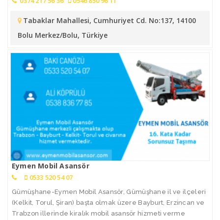
0374 217 56 36
0546 850 96 11
Tabaklar Mahallesi, Cumhuriyet Cd. No:137, 14100
Bolu Merkez/Bolu, Türkiye
Eymen Mobil Asansör
0533 520 54 07
Gümüşhane-Eymen Mobil Asansör, Gümüşhane il ve ilçeleri
(Kelkit, Torul, Şiran) başta olmak üzere Bayburt, Erzincan ve
Trabzon illerinde kiralık mobil asansör hizmeti verme