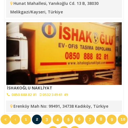
Hunat Mahallesi, Yanıkoğlu Cd. 13 B, 38030
Melikgazi/Kayseri, Türkiye
İSHAKOĞLU NAKLİYAT
0850 888 82 81
0532 349 61 49
Erenköy Mah No: 99491, 34738 Kadıköy, Türkiye
1
2
3
4
5
6
7
8
9
10