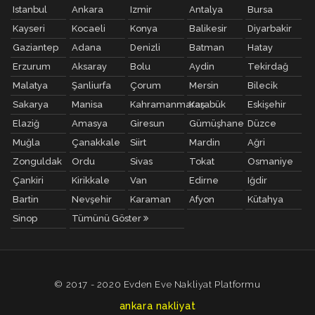
Istanbul
Ankara
Izmir
Antalya
Bursa
Kayseri
Kocaeli
Konya
Balikesir
Diyarbakir
Gaziantep
Adana
Denizli
Batman
Hatay
Erzurum
Aksaray
Bolu
Aydin
Tekirdağ
Malatya
Şanliurfa
Çorum
Mersin
Bilecik
Sakarya
Manisa
Kahramanmaraş
Karabük
Eskişehir
Elaziğ
Amasya
Giresun
Gümüşhane
Düzce
Muğla
Çanakkale
Siirt
Mardin
Ağri
Zonguldak
Ordu
Sivas
Tokat
Osmaniye
Çankiri
Kirikkale
Van
Edirne
Iğdir
Bartin
Nevşehir
Karaman
Afyon
Kütahya
Sinop
Tümünü Göster
© 2017 - 2020 Evden Eve Nakliyat Platformu
ankara nakliyat