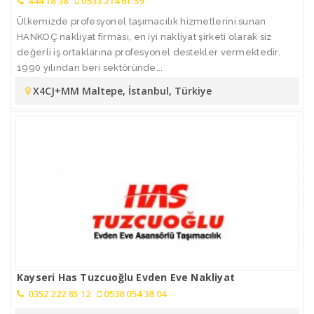
444 18 38
0533 214 61 59
Ülkemizde profesyonel taşımacılık hizmetlerini sunan
HANKOÇ nakliyat firması, en iyi nakliyat şirketi olarak siz
değerli iş ortaklarına profesyonel destekler vermektedir.
1990 yılından beri sektöründe...
X4CJ+MM Maltepe, İstanbul, Türkiye
Kayseri Has Tuzcuoğlu Evden Eve Nakliyat
0352 222 85 12
0538 054 38 04