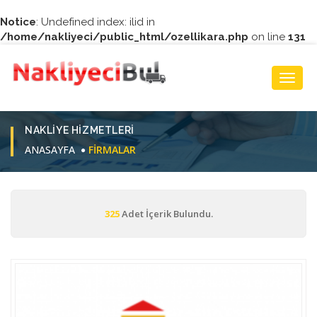
Notice
: Undefined index: ilid in
/home/nakliyeci/public_html/ozellikara.php
on line
131
Toggl
Navig
NAKLIYE HIZMETLERI
ANASAYFA
FIRMALAR
325
Adet İçerik Bulundu.