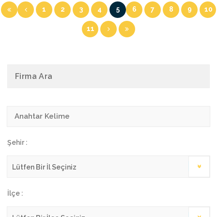
1
2
3
4
5
6
7
8
9
10
11
Firma Ara
Şehir :
İlçe :