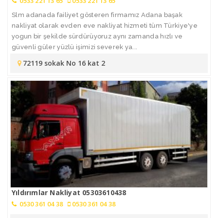
0533 221 13 65
0533 221 13 65
Slm adanada failiyet gösteren firmamız Adana başak
nakliyat olarak evden eve nakliyat hizmeti tüm Türkiye'ye
yogun bir şekilde sürdürüyoruz aynı zamanda hızlı ve
güvenli güler yüzlü işimizi severek ya...
72119 sokak No 16 kat 2
Yıldırımlar Nakliyat 05303610438
0530 361 04 38
0530 361 04 38