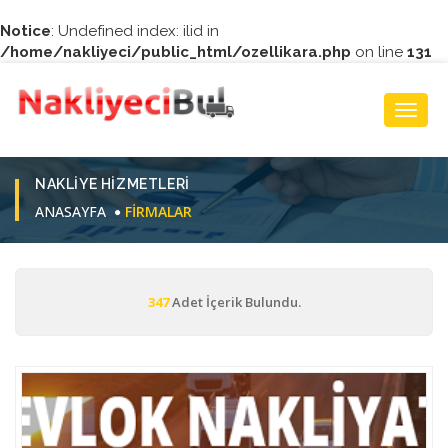
Notice
: Undefined index: ilid in
/home/nakliyeci/public_html/ozellikara.php
on line
131
Toggl
Navig
NAKLIYE HIZMETLERI
ANASAYFA
FIRMALAR
347
Adet İçerik Bulundu.