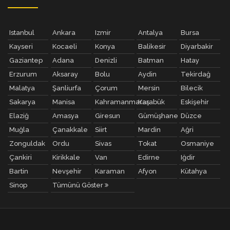
Istanbul
Ankara
Izmir
Antalya
Bursa
Kayseri
Kocaeli
Konya
Balikesir
Diyarbakir
Gaziantep
Adana
Denizli
Batman
Hatay
Erzurum
Aksaray
Bolu
Aydin
Tekirdağ
Malatya
Şanliurfa
Çorum
Mersin
Bilecik
Sakarya
Manisa
Kahramanmaraş
Karabük
Eskişehir
Elaziğ
Amasya
Giresun
Gümüşhane
Düzce
Muğla
Çanakkale
Siirt
Mardin
Ağri
Zonguldak
Ordu
Sivas
Tokat
Osmaniye
Çankiri
Kirikkale
Van
Edirne
Iğdir
Bartin
Nevşehir
Karaman
Afyon
Kütahya
Sinop
Tümünü Göster