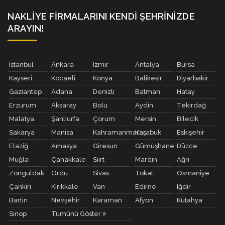
NAKLIYE FIRMALARINI KENDI ŞEHRINIZDE
ARAYIN!
Istanbul
Ankara
Izmir
Antalya
Bursa
Kayseri
Kocaeli
Konya
Balikesir
Diyarbakir
Gaziantep
Adana
Denizli
Batman
Hatay
Erzurum
Aksaray
Bolu
Aydin
Tekirdağ
Malatya
Şanliurfa
Çorum
Mersin
Bilecik
Sakarya
Manisa
Kahramanmaraş
Karabük
Eskişehir
Elaziğ
Amasya
Giresun
Gümüşhane
Düzce
Muğla
Çanakkale
Siirt
Mardin
Ağri
Zonguldak
Ordu
Sivas
Tokat
Osmaniye
Çankiri
Kirikkale
Van
Edirne
Iğdir
Bartin
Nevşehir
Karaman
Afyon
Kütahya
Sinop
Tümünü Göster