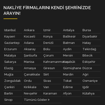
NAKLIYE FIRMALARINI KENDI ŞEHRINIZDE
ARAYIN!
Istanbul
Ankara
Izmir
Antalya
Bursa
Kayseri
Kocaeli
Konya
Balikesir
Diyarbakir
Gaziantep
Adana
Denizli
Batman
Hatay
Erzurum
Aksaray
Bolu
Aydin
Tekirdağ
Malatya
Şanliurfa
Çorum
Mersin
Bilecik
Sakarya
Manisa
Kahramanmaraş
Karabük
Eskişehir
Elaziğ
Amasya
Giresun
Gümüşhane
Düzce
Muğla
Çanakkale
Siirt
Mardin
Ağri
Zonguldak
Ordu
Sivas
Tokat
Osmaniye
Çankiri
Kirikkale
Van
Edirne
Iğdir
Bartin
Nevşehir
Karaman
Afyon
Kütahya
Sinop
Tümünü Göster