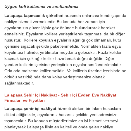
Uygun koli kullanımı ve sınıflandırma
Lalapaşa taşımacılık şirketleri
arasında onlarcası kendi çapında
nakliye hizmeti vermektedir. Bu konuda her zaman için
eşyalarınızın güvenliğiniz göz önünde bulundurarak hareket
etmelisiniz. Eşyaların kolilere yerleştirilerek taşınması da bir diğer
husustur. Kolilere koyulan eşyaların ağırlığı çok olmamalı, kutu
içerisine sığacak şekilde paketlenmelidir. Normalden fazla eşya
koyulması halinde, yırtılmalar meydana gelecektir. Fazla koliden
kaçmak için çok ağır koliler hazırlamak doğru değildir. Diğer
yandan kolilerin içerisine yerleştirilen eşyalar sınıflandırılmalıdır.
Oda oda malzeme kolilenmelidir. Ve kolilerin üzerine içerisinde ne
olduğu yazıldığında daha kolay yerleştirmenize olanak
sağlanmaktadır.
Lalapaşa Şehir İçi Nakliyat - Şehir İçi Evden Eve Nakliyat
Firmaları ve Fiyatları
Lalapaşa şehir içi nakliyat
hizmeti alırken bir takım hususlara
dikkat ettiğinizde, eşyalarınız hasarsız şekilde yeni adresinize
taşınacaktır. Bu konuda müşterilerimize en iyi hizmeti vermeyi
planlayarak Lalapaşa ilinin en kaliteli ve önde gelen nakliye