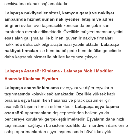
sevkiyatına olanak sağlamaktadır.
Lalapaşa nakliyeciler sitesi, kamyon garajı ve nakliyat
ambarında hizmet sunan nakliyeciler iletişim ve adres
bilgileri
evden eve taşımacılık konusunda bir çok insan
tarafından merak edilmektedir. Özellikle müşteri memnuniyetini
esas alan çalışmaları ile bilinen, güvenilir nakliye firmaları
hakkında daha çok bilgi araştırması yapılmaktadır.
Lalapaşa
nakliyat firmaları
ise hem bu bölgede hem de ülke genelinde
daha kapsamlı hizmet ile birlikte karşınıza çıkıyor.
Lalapaşa Asansör Kiralama - Lalapaşa Mobil Modüler
Asansör Kiralama Fiyatları
Lalapaşa asansör kiralama
ev eşyası ve diğer eşyaların
taşınmasında kolaylık sağlamaktadır. Özellikle yüksek katlı
binalara eşya taşınırken hasarsız ve pratik çözümler için
asansörlü taşıma tercih edilmektedir.
Lalapaşa eşya taşıma
asansörü
apartmanların dış cephesinden balkon ya da
pencereye kurularak gerçekleştirilmektedir. Eşyaların daha hızlı
taşınmasını sağlayan bu sistem özellikle dar merdiven dairelerine
sahip apartmanlardan eşya taşınmasında büyük kolaylık