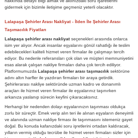
hakkında detaylı bilgi almak ve aklınızdaki soru işaretlerini
gidermek için bizimle iletişime geçmeniz yeterli olacaktır.
Lalapaşa Şehirler Arası Nakliyat - İlden İle Şehirler Arası
Taşımacılık Fiyatları
Lalapaşa şehirler arası nakliyat
seçenekleri arasında onlarca
isim yer alıyor. Ancak insanlar eşyalarını gönül rahatlığı ile teslim
edebilecekleri kaliteli hizmet veren firmalar ile çalışmayı tercih
ediyor. Bu nedenle referansları çok olan ve müşteri memnuniyetini
esas alarak çalışan nakliye firmaları daha çok tercih ediliyor.
Platformumuzda
Lalapaşa şehirler arası taşımacılık
sektörüne
adını altın harfler ile yazdıran firmaları bir araya getirdik.
Şehirlerarası nakliye sektöründe uzman kadro ve donanımlı
araçları ile hizmet veren firmalar ile eşyalarınız taşınırken
arkanıza yaslanıp sürecin keyfini çıkaracaksınız.
Herhangi bir nedenden dolayı eşyalarınızın taşınması oldukça
zorlu bir süreçtir. Emek verip alın teri ile alınan eşyaların deneyimli
ve alanında uzman nakliye firması ile taşınmasını istemeniz gayet
doğal. Bu konuda kafanızdaki soru işretlerini ortadan kaldıracak,
yılların vermiş olduğu tecrübe ile hizmet veren firmaları sizler için