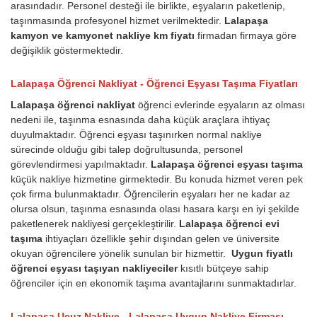
arasındadır. Personel desteği ile birlikte, eşyaların paketlenip,
taşınmasında profesyonel hizmet verilmektedir.
Lalapaşa
kamyon ve kamyonet nakliye km fiyatı
firmadan firmaya göre
değişiklik göstermektedir.
Lalapaşa Öğrenci Nakliyat - Öğrenci Eşyası Taşıma Fiyatları
Lalapaşa öğrenci nakliyat
öğrenci evlerinde eşyaların az olması
nedeni ile, taşınma esnasında daha küçük araçlara ihtiyaç
duyulmaktadır. Öğrenci eşyası taşınırken normal nakliye
sürecinde olduğu gibi talep doğrultusunda, personel
görevlendirmesi yapılmaktadır.
Lalapaşa öğrenci eşyası taşıma
küçük nakliye hizmetine girmektedir. Bu konuda hizmet veren pek
çok firma bulunmaktadır. Öğrencilerin eşyaları her ne kadar az
olursa olsun, taşınma esnasında olası hasara karşı en iyi şekilde
paketlenerek nakliyesi gerçekleştirilir.
Lalapaşa öğrenci evi
taşıma
ihtiyaçları özellikle şehir dışından gelen ve üniversite
okuyan öğrencilere yönelik sunulan bir hizmettir.
Uygun fiyatlı
öğrenci eşyası taşıyan nakliyeciler
kısıtlı bütçeye sahip
öğrenciler için en ekonomik taşıma avantajlarını sunmaktadırlar.
Lalapaşa Ucuz Nakliye - Lalapaşa Uygun Nakliye Firması