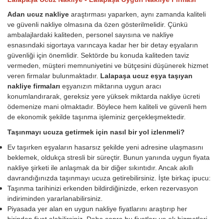
Adan ucuz nakliye
araştırması yaparken, aynı zamanda kaliteli
ve güvenli nakliye olmasına da özen gösterilmelidir. Çünkü
ambalajlardaki kaliteden, personel sayısına ve nakliye
esnasındaki sigortaya varıncaya kadar her bir detay eşyaların
güvenliği için önemlidir. Sektörde bu konuda kaliteden taviz
vermeden, müşteri memnuniyetini ve bütçesini düşünerek hizmet
veren firmalar bulunmaktadır.
Lalapaşa ucuz eşya taşıyan
nakliye firmaları
eşyanızın miktarına uygun aracı
konumlandırarak, gereksiz yere yüksek miktarda nakliye ücreti
ödemenize mani olmaktadır. Böylece hem kaliteli ve güvenli hem
de ekonomik şekilde taşınma işleminiz gerçekleşmektedir.
Taşınmayı ucuza getirmek için nasıl bir yol izlenmeli?
Ev taşırken eşyaların hasarsız şekilde yeni adresine ulaşmasını
beklemek, oldukça stresli bir süreçtir. Bunun yanında uygun fiyata
nakliye şirketi ile anlaşmak da bir diğer sıkıntıdır. Ancak akıllı
davrandığınızda taşınmayı ucuza getirebilirsiniz. İşte birkaç ipucu:
Taşınma tarihinizi erkenden bildirdiğinizde, erken rezervasyon
indiriminden yararlanabilirsiniz.
Piyasada yer alan en uygun nakliye fiyatlarını araştırıp her
birinden fiyat alabilirsiniz. Daha sonra bu fiyatları ve ek hizmetleri