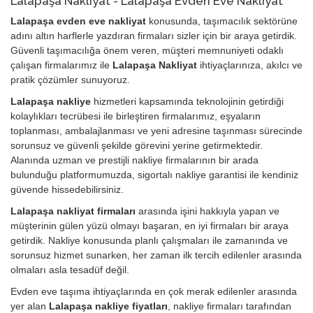
Lalapaşa Nakliyat - Lalapaşa Evden Eve Nakliyat
Lalapaşa evden eve nakliyat
konusunda, taşımacılık sektörüne
adını altın harflerle yazdıran firmaları sizler için bir araya getirdik.
Güvenli taşımacılığa önem veren, müşteri memnuniyeti odaklı
çalışan firmalarımız ile
Lalapaşa Nakliyat
ihtiyaçlarınıza, akılcı ve
pratik çözümler sunuyoruz.
Lalapaşa nakliye
hizmetleri kapsamında teknolojinin getirdiği
kolaylıkları tecrübesi ile birleştiren firmalarımız, eşyaların
toplanması, ambalajlanması ve yeni adresine taşınması sürecinde
sorunsuz ve güvenli şekilde görevini yerine getirmektedir.
Alanında uzman ve prestijli nakliye firmalarının bir arada
bulunduğu platformumuzda, sigortalı nakliye garantisi ile kendiniz
güvende hissedebilirsiniz.
Lalapaşa nakliyat firmaları
arasında işini hakkıyla yapan ve
müşterinin gülen yüzü olmayı başaran, en iyi firmaları bir araya
getirdik. Nakliye konusunda planlı çalışmaları ile zamanında ve
sorunsuz hizmet sunarken, her zaman ilk tercih edilenler arasında
olmaları asla tesadüf değil.
Evden eve taşıma ihtiyaçlarında en çok merak edilenler arasında
yer alan
Lalapaşa nakliye fiyatları
, nakliye firmaları tarafından