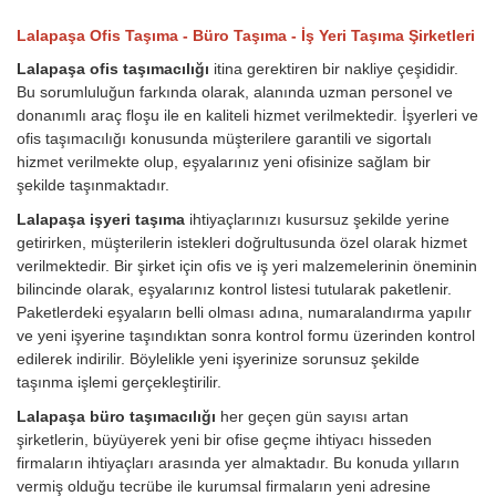
Lalapaşa Ofis Taşıma - Büro Taşıma - İş Yeri Taşıma Şirketleri
Lalapaşa ofis taşımacılığı
itina gerektiren bir nakliye çeşididir.
Bu sorumluluğun farkında olarak, alanında uzman personel ve
donanımlı araç floşu ile en kaliteli hizmet verilmektedir. İşyerleri ve
ofis taşımacılığı konusunda müşterilere garantili ve sigortalı
hizmet verilmekte olup, eşyalarınız yeni ofisinize sağlam bir
şekilde taşınmaktadır.
Lalapaşa işyeri taşıma
ihtiyaçlarınızı kusursuz şekilde yerine
getirirken, müşterilerin istekleri doğrultusunda özel olarak hizmet
verilmektedir. Bir şirket için ofis ve iş yeri malzemelerinin öneminin
bilincinde olarak, eşyalarınız kontrol listesi tutularak paketlenir.
Paketlerdeki eşyaların belli olması adına, numaralandırma yapılır
ve yeni işyerine taşındıktan sonra kontrol formu üzerinden kontrol
edilerek indirilir. Böylelikle yeni işyerinize sorunsuz şekilde
taşınma işlemi gerçekleştirilir.
Lalapaşa büro taşımacılığı
her geçen gün sayısı artan
şirketlerin, büyüyerek yeni bir ofise geçme ihtiyacı hisseden
firmaların ihtiyaçları arasında yer almaktadır. Bu konuda yılların
vermiş olduğu tecrübe ile kurumsal firmaların yeni adresine