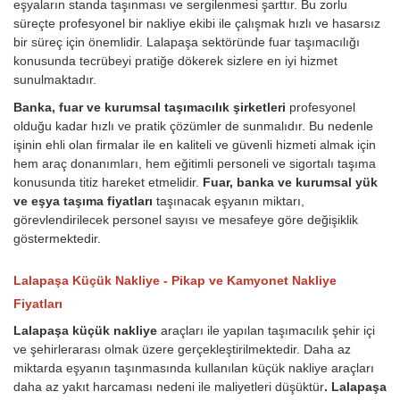
eşyaların standa taşınması ve sergilenmesi şarttır. Bu zorlu
süreçte profesyonel bir nakliye ekibi ile çalışmak hızlı ve hasarsız
bir süreç için önemlidir. Lalapaşa sektöründe fuar taşımacılığı
konusunda tecrübeyi pratiğe dökerek sizlere en iyi hizmet
sunulmaktadır.
Banka, fuar ve kurumsal taşımacılık şirketleri
profesyonel
olduğu kadar hızlı ve pratik çözümler de sunmalıdır. Bu nedenle
işinin ehli olan firmalar ile en kaliteli ve güvenli hizmeti almak için
hem araç donanımları, hem eğitimli personeli ve sigortalı taşıma
konusunda titiz hareket etmelidir.
Fuar, banka ve kurumsal yük
ve eşya taşıma fiyatları
taşınacak eşyanın miktarı,
görevlendirilecek personel sayısı ve mesafeye göre değişiklik
göstermektedir.
Lalapaşa Küçük Nakliye - Pikap ve Kamyonet Nakliye
Fiyatları
Lalapaşa küçük nakliye
araçları ile yapılan taşımacılık şehir içi
ve şehirlerarası olmak üzere gerçekleştirilmektedir. Daha az
miktarda eşyanın taşınmasında kullanılan küçük nakliye araçları
daha az yakıt harcaması nedeni ile maliyetleri düşüktür
. Lalapaşa