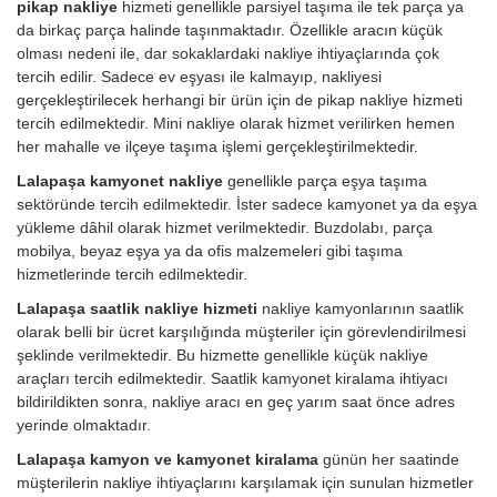
pikap nakliye
hizmeti genellikle parsiyel taşıma ile tek parça ya
da birkaç parça halinde taşınmaktadır. Özellikle aracın küçük
olması nedeni ile, dar sokaklardaki nakliye ihtiyaçlarında çok
tercih edilir. Sadece ev eşyası ile kalmayıp, nakliyesi
gerçekleştirilecek herhangi bir ürün için de pikap nakliye hizmeti
tercih edilmektedir. Mini nakliye olarak hizmet verilirken hemen
her mahalle ve ilçeye taşıma işlemi gerçekleştirilmektedir.
Lalapaşa kamyonet nakliye
genellikle parça eşya taşıma
sektöründe tercih edilmektedir. İster sadece kamyonet ya da eşya
yükleme dâhil olarak hizmet verilmektedir. Buzdolabı, parça
mobilya, beyaz eşya ya da ofis malzemeleri gibi taşıma
hizmetlerinde tercih edilmektedir.
Lalapaşa saatlik nakliye hizmeti
nakliye kamyonlarının saatlik
olarak belli bir ücret karşılığında müşteriler için görevlendirilmesi
şeklinde verilmektedir. Bu hizmette genellikle küçük nakliye
araçları tercih edilmektedir. Saatlik kamyonet kiralama ihtiyacı
bildirildikten sonra, nakliye aracı en geç yarım saat önce adres
yerinde olmaktadır.
Lalapaşa kamyon ve kamyonet kiralama
günün her saatinde
müşterilerin nakliye ihtiyaçlarını karşılamak için sunulan hizmetler