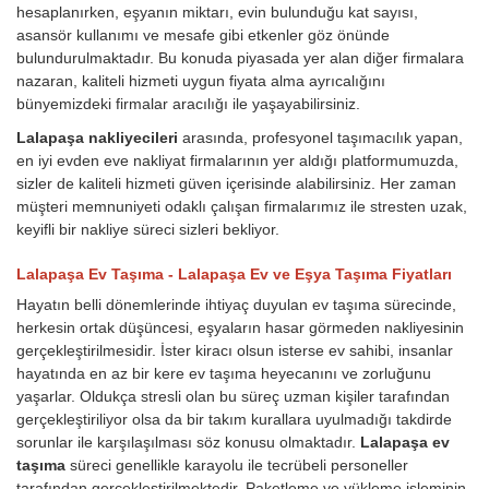
hesaplanırken, eşyanın miktarı, evin bulunduğu kat sayısı,
asansör kullanımı ve mesafe gibi etkenler göz önünde
bulundurulmaktadır. Bu konuda piyasada yer alan diğer firmalara
nazaran, kaliteli hizmeti uygun fiyata alma ayrıcalığını
bünyemizdeki firmalar aracılığı ile yaşayabilirsiniz.
Lalapaşa nakliyecileri
arasında, profesyonel taşımacılık yapan,
en iyi evden eve nakliyat firmalarının yer aldığı platformumuzda,
sizler de kaliteli hizmeti güven içerisinde alabilirsiniz. Her zaman
müşteri memnuniyeti odaklı çalışan firmalarımız ile stresten uzak,
keyifli bir nakliye süreci sizleri bekliyor.
Lalapaşa Ev Taşıma - Lalapaşa Ev ve Eşya Taşıma Fiyatları
Hayatın belli dönemlerinde ihtiyaç duyulan ev taşıma sürecinde,
herkesin ortak düşüncesi, eşyaların hasar görmeden nakliyesinin
gerçekleştirilmesidir. İster kiracı olsun isterse ev sahibi, insanlar
hayatında en az bir kere ev taşıma heyecanını ve zorluğunu
yaşarlar. Oldukça stresli olan bu süreç uzman kişiler tarafından
gerçekleştiriliyor olsa da bir takım kurallara uyulmadığı takdirde
sorunlar ile karşılaşılması söz konusu olmaktadır.
Lalapaşa ev
taşıma
süreci genellikle karayolu ile tecrübeli personeller
tarafından gerçekleştirilmektedir. Paketleme ve yükleme işleminin