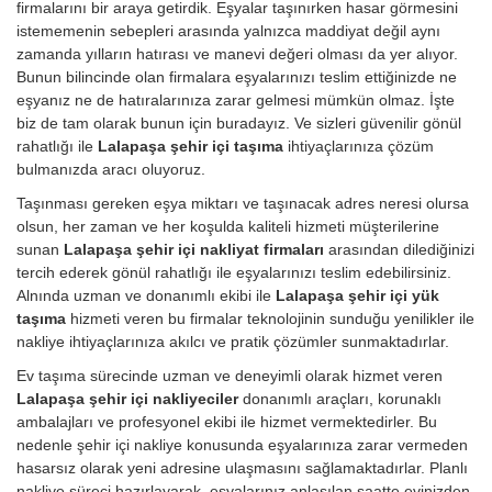
firmalarını bir araya getirdik. Eşyalar taşınırken hasar görmesini
istememenin sebepleri arasında yalnızca maddiyat değil aynı
zamanda yılların hatırası ve manevi değeri olması da yer alıyor.
Bunun bilincinde olan firmalara eşyalarınızı teslim ettiğinizde ne
eşyanız ne de hatıralarınıza zarar gelmesi mümkün olmaz. İşte
biz de tam olarak bunun için buradayız. Ve sizleri güvenilir gönül
rahatlığı ile
Lalapaşa şehir içi taşıma
ihtiyaçlarınıza çözüm
bulmanızda aracı oluyoruz.
Taşınması gereken eşya miktarı ve taşınacak adres neresi olursa
olsun, her zaman ve her koşulda kaliteli hizmeti müşterilerine
sunan
Lalapaşa şehir içi nakliyat firmaları
arasından dilediğinizi
tercih ederek gönül rahatlığı ile eşyalarınızı teslim edebilirsiniz.
Alnında uzman ve donanımlı ekibi ile
Lalapaşa şehir içi yük
taşıma
hizmeti veren bu firmalar teknolojinin sunduğu yenilikler ile
nakliye ihtiyaçlarınıza akılcı ve pratik çözümler sunmaktadırlar.
Ev taşıma sürecinde uzman ve deneyimli olarak hizmet veren
Lalapaşa şehir içi nakliyeciler
donanımlı araçları, korunaklı
ambalajları ve profesyonel ekibi ile hizmet vermektedirler. Bu
nedenle şehir içi nakliye konusunda eşyalarınıza zarar vermeden
hasarsız olarak yeni adresine ulaşmasını sağlamaktadırlar. Planlı
nakliye süreci hazırlayarak, eşyalarınız anlaşılan saatte evinizden