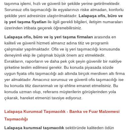
taşınma işlemi, hızlı ve güvenli bir şekilde yerine getirilmektedir.
Sorunsuz ofis taşımacılığı ile eşyalarınızı riske atmadan, konforlu
şekilde yeni adresinize ulaştırılmaktadır.
Lalapaşa ofis, büro ve
iş yeri taşıma fiyatları
ile ilgili gerekli bilgileri, iletişim numaraları
üzerinden irtibata geçerek öğrenebilirsiniz.
Lalapaşa ofis, büro ve iş yeri taşıma firmaları
arasında en
kaliteli ve güvenli hizmeti almanız adına titiz ve programlı
çalışmalar yapılmaktadır. Ofis ve iş yeri taşımacılığı konusunda
deneyimli ekip ile çalışmak büyük önem arz etmektedir.
Evrakların, raporların ve daha pek çok şeyin güvenilir bir nakliye
şirketine teslim edilmesi gerekir. Bu konuda piyasada sözde
uygun fiyata ofis taşımacılığı adı altında birçok merdiven altı firma
yer almaktadır. Amacınız sorunsuz ve güvenli ofis taşımacılığı ise
bu konuda titiz davranmalı ve işi ehline emanet etmelisiniz. Bu
konuda uzman olup, referans müşterilerin görüşlerinden yola
çıkarak, hareket etmenizi tavsiye ediyoruz.
Lalapaşa Kurumsal Taşımacılık - Banka ve Fuar Malzemesi
Taşımacılığı
Lalapaşa kurumsal taşımacılık
sektöründe kaliteden ödün