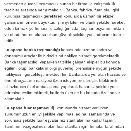
vermeden güvenli taşımacılık sunan bir firma ile çalışmak ilk
tercihler arasında yer almalıdır. . Banka, fabrika, fuar, okul gibi
kurumsal taşımacılık gerektiren konularda uzman bir ekiple
çalışmanın önemi büyüktür. İşini iyi bilen ve planlı şekilde hareket
eden bir nakliye firması ile çalıştığınızda, taşınan eşyanın miktarı
ve ebadı her ne olursa olsun güvenli şekilde yeni adresine teslim
edilir.
Lalapaşa banka taşımacılığı
konusunda uzman kadro ve
donanımlı araçlar ile birinci sınıf nakliye hizmeti gerekmektedir.
Banka taşımacılığı yaparken titizlikle çalışan ekipler bu konuda
eğitimli olup, bankaların bilgi güvenliği prensibine uygun şekilde
nakliyesini gerçekleştirmektedirler. Bankalarda yer alan hassas ve
önemli eşyaların nakliyesi özen isteyen bir süreçtir. Elektronik
cihazlar için özel ambalajlama yapılarak hasarsız şekilde yeni
adresine teslim edilmeli, kolilerin üzerine bu konuda özel notlar
alınmalıdır.
Lalapaşa fuar taşımacılığı
konusunda hizmet verilirken,
sunumunuzun en iyi şekilde yapılması adına, zamanında ve
sorunsuz şekilde fuar eşyalarınız stant alanına kadar taşınır.
Tanıtımın vazgeçilmezi olan fuar stantları için, firmalar tarafından