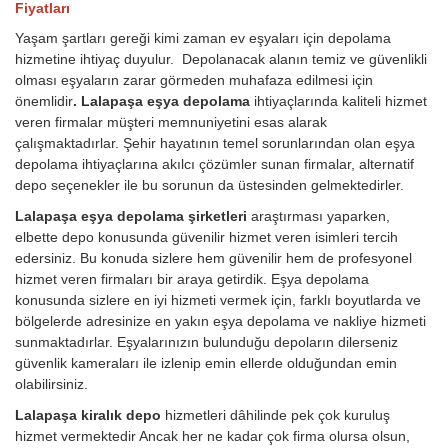
Fiyatları
Yaşam şartları gereği kimi zaman ev eşyaları için depolama
hizmetine ihtiyaç duyulur. Depolanacak alanın temiz ve güvenlikli
olması eşyaların zarar görmeden muhafaza edilmesi için
önemlidir
. Lalapaşa eşya depolama
ihtiyaçlarında kaliteli hizmet
veren firmalar müşteri memnuniyetini esas alarak
çalışmaktadırlar. Şehir hayatının temel sorunlarından olan eşya
depolama ihtiyaçlarına akılcı çözümler sunan firmalar, alternatif
depo seçenekler ile bu sorunun da üstesinden gelmektedirler.
Lalapaşa eşya depolama şirketleri
araştırması yaparken,
elbette depo konusunda güvenilir hizmet veren isimleri tercih
edersiniz. Bu konuda sizlere hem güvenilir hem de profesyonel
hizmet veren firmaları bir araya getirdik. Eşya depolama
konusunda sizlere en iyi hizmeti vermek için, farklı boyutlarda ve
bölgelerde adresinize en yakın eşya depolama ve nakliye hizmeti
sunmaktadırlar. Eşyalarınızın bulunduğu depoların dilerseniz
güvenlik kameraları ile izlenip emin ellerde olduğundan emin
olabilirsiniz.
Lalapaşa kiralık depo
hizmetleri dâhilinde pek çok kuruluş
hizmet vermektedir Ancak her ne kadar çok firma olursa olsun,