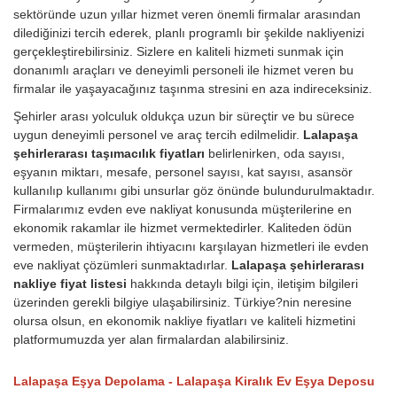
sektöründe uzun yıllar hizmet veren önemli firmalar arasından
dilediğinizi tercih ederek, planlı programlı bir şekilde nakliyenizi
gerçekleştirebilirsiniz. Sizlere en kaliteli hizmeti sunmak için
donanımlı araçları ve deneyimli personeli ile hizmet veren bu
firmalar ile yaşayacağınız taşınma stresini en aza indireceksiniz.
Şehirler arası yolculuk oldukça uzun bir süreçtir ve bu sürece
uygun deneyimli personel ve araç tercih edilmelidir.
Lalapaşa
şehirlerarası taşımacılık fiyatları
belirlenirken, oda sayısı,
eşyanın miktarı, mesafe, personel sayısı, kat sayısı, asansör
kullanılıp kullanımı gibi unsurlar göz önünde bulundurulmaktadır.
Firmalarımız evden eve nakliyat konusunda müşterilerine en
ekonomik rakamlar ile hizmet vermektedirler. Kaliteden ödün
vermeden, müşterilerin ihtiyacını karşılayan hizmetleri ile evden
eve nakliyat çözümleri sunmaktadırlar.
Lalapaşa şehirlerarası
nakliye fiyat listesi
hakkında detaylı bilgi için, iletişim bilgileri
üzerinden gerekli bilgiye ulaşabilirsiniz. Türkiye?nin neresine
olursa olsun, en ekonomik nakliye fiyatları ve kaliteli hizmetini
platformumuzda yer alan firmalardan alabilirsiniz.
Lalapaşa Eşya Depolama - Lalapaşa Kiralık Ev Eşya Deposu