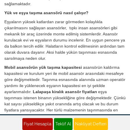
sağlamaktadır.
Yük ve eşya taşıma asansörü nasıl çalışır?
Eşyaların yüksek katlardan zarar görmeden kolaylıkla
çıkarılmasını sağlayan asansörler, tıpkı insan asansörleri gibi
mekanik bir araç üzerinde monte edilmiş sistemlerdir. Asansör
kurulacak evi ve eşyaların durumu incelenir. En uygun pencere ya
da balkon tercih edilir. Halatların kontrol edilmesinin ardından tam
olarak duvara dayanır. Aksi halde yükün taşınması esnasında
sarsılmaya neden olur.
Mobil asansörün yük taşıma kapasitesi
asansörün kaldırma
kapasitesi ve kurulum yeri ile mobil asansör arasındaki mesafeye
göre değişmektedir. Taşınma esnasında alanında uzman operatör
yardımı ile yüklenecek eşyanın kapasitesi en iyi şekilde
ayarlanmalıdır.
Lalapaşa kiralık asansör fiyatları
eşya
taşınması istenen binanın yüksekliğine göre değişmektedir. Çünkü
kat sayısı yükseldikçe yakıt oranında artış olacak ve bu durum
fiyatlara yansıyacaktır. Her türlü malzemenin taşınmasında en
etkili ve pratik çözümü sunan asansör kiralama ile artık nakliye
süreci stressiz ve sorunsuz şekilde giderilmektedir.
Fiyat Hesapla
Teklif Al
Nakliyat Defteri