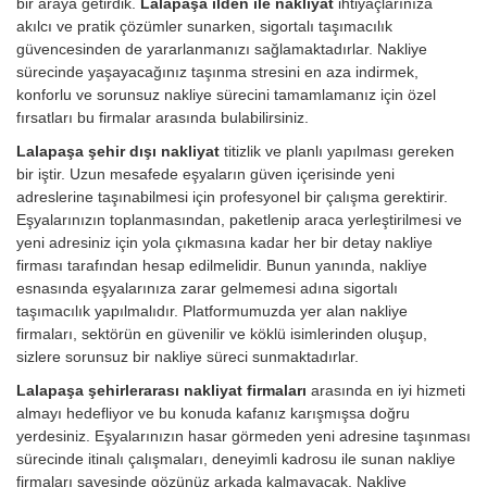
bir araya getirdik.
Lalapaşa ilden ile nakliyat
ihtiyaçlarınıza
akılcı ve pratik çözümler sunarken, sigortalı taşımacılık
güvencesinden de yararlanmanızı sağlamaktadırlar. Nakliye
sürecinde yaşayacağınız taşınma stresini en aza indirmek,
konforlu ve sorunsuz nakliye sürecini tamamlamanız için özel
fırsatları bu firmalar arasında bulabilirsiniz.
Lalapaşa şehir dışı nakliyat
titizlik ve planlı yapılması gereken
bir iştir. Uzun mesafede eşyaların güven içerisinde yeni
adreslerine taşınabilmesi için profesyonel bir çalışma gerektirir.
Eşyalarınızın toplanmasından, paketlenip araca yerleştirilmesi ve
yeni adresiniz için yola çıkmasına kadar her bir detay nakliye
firması tarafından hesap edilmelidir. Bunun yanında, nakliye
esnasında eşyalarınıza zarar gelmemesi adına sigortalı
taşımacılık yapılmalıdır. Platformumuzda yer alan nakliye
firmaları, sektörün en güvenilir ve köklü isimlerinden oluşup,
sizlere sorunsuz bir nakliye süreci sunmaktadırlar.
Lalapaşa şehirlerarası nakliyat firmaları
arasında en iyi hizmeti
almayı hedefliyor ve bu konuda kafanız karışmışsa doğru
yerdesiniz. Eşyalarınızın hasar görmeden yeni adresine taşınması
sürecinde itinalı çalışmaları, deneyimli kadrosu ile sunan nakliye
firmaları sayesinde gözünüz arkada kalmayacak. Nakliye