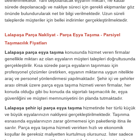
belirlenmektedir. Yani depolanacak eşyanın miktarı, ne kadar
sürede depolanacağı ve nakliye süreci için gerekli ekipmanlar göz
önünde bulundurularak net bir bilgi verilmektedir. Uzun süreli
taleplerde müşteriler için bellei indirimler gerçekleştirilmektedir.
Lalapaşa Parça Nakliyat - Parça Eşya Taşıma - Parsiyel
Taşımacılık Fiyatları
Lalapaşa parça eşya taşıma
konusunda hizmet veren firmalar
genellikle miktarı az olan eşyaların müşteri talepleri doğrultusunda
gerçekleştirilir. Kısa sürede parça eşyaların taşınması için
profesyonel çözümler üretirken, eşyanın miktarına uygun nitelikte
araç ve personel yönlendirmesi yapılmaktadır. Şehir içi ve şehirler
arası olmak üzere parça eşya taşıma hizmeti veren firmalar, her
konuda olduğu gibi bu konuda da sigortalı taşımacılık ile, eşya
güvenliğini ve müşteri memnuniyetini ön planda tutmaktadır.
Lalapaşa şehir içi parça eşya taşıma
hizmetinde her türlü küçük
ve büyük eşyalarınızın nakliyesi gerçekleştirilmektedir. Taşınma
esnasında eşyalarınızın zarar görmemesi için paketlenip itina ile
sarılır. Parça eşya taşıma hizmeti verirken hızlı ve ekonomik
koşullar ile gereksiz maliyetten kurtulmuş olursunuz. İster sadece