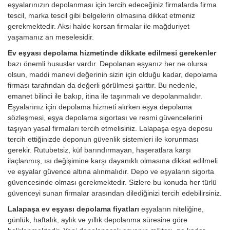
eşyalarınızın depolanması için tercih edeceğiniz firmalarda firma
tescil, marka tescil gibi belgelerin olmasına dikkat etmeniz
gerekmektedir. Aksi halde korsan firmalar ile mağduriyet
yaşamanız an meselesidir.
Ev eşyası depolama hizmetinde dikkate edilmesi gerekenler
bazı önemli hususlar vardır. Depolanan eşyanız her ne olursa
olsun, maddi manevi değerinin sizin için olduğu kadar, depolama
firması tarafından da değerli görülmesi şarttır. Bu nedenle,
emanet bilinci ile bakıp, itina ile taşınmalı ve depolanmalıdır.
Eşyalarınız için depolama hizmeti alırken eşya depolama
sözleşmesi, eşya depolama sigortası ve resmi güvencelerini
taşıyan yasal firmaları tercih etmelisiniz. Lalapaşa eşya deposu
tercih ettiğinizde deponun güvenlik sistemleri ile korunması
gerekir. Rutubetsiz, küf barındırmayan, haşeratlara karşı
ilaçlanmış, ısı değişimine karşı dayanıklı olmasına dikkat edilmeli
ve eşyalar güvence altına alınmalıdır. Depo ve eşyaların sigorta
güvencesinde olması gerekmektedir. Sizlere bu konuda her türlü
güvenceyi sunan firmalar arasından dilediğinizi tercih edebilirsiniz.
Lalapaşa ev eşyası depolama fiyatları
eşyaların niteliğine,
günlük, haftalık, aylık ve yıllık depolanma süresine göre