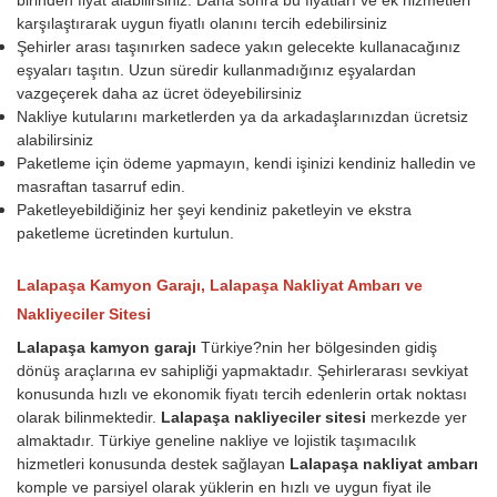
karşılaştırarak uygun fiyatlı olanını tercih edebilirsiniz
Şehirler arası taşınırken sadece yakın gelecekte kullanacağınız
eşyaları taşıtın. Uzun süredir kullanmadığınız eşyalardan
vazgeçerek daha az ücret ödeyebilirsiniz
Nakliye kutularını marketlerden ya da arkadaşlarınızdan ücretsiz
alabilirsiniz
Paketleme için ödeme yapmayın, kendi işinizi kendiniz halledin ve
masraftan tasarruf edin.
Paketleyebildiğiniz her şeyi kendiniz paketleyin ve ekstra
paketleme ücretinden kurtulun.
Lalapaşa Kamyon Garajı, Lalapaşa Nakliyat Ambarı ve
Nakliyeciler Sitesi
Lalapaşa kamyon garajı
Türkiye?nin her bölgesinden gidiş
dönüş araçlarına ev sahipliği yapmaktadır. Şehirlerarası sevkiyat
konusunda hızlı ve ekonomik fiyatı tercih edenlerin ortak noktası
olarak bilinmektedir.
Lalapaşa nakliyeciler sitesi
merkezde yer
almaktadır. Türkiye geneline nakliye ve lojistik taşımacılık
hizmetleri konusunda destek sağlayan
Lalapaşa nakliyat ambarı
komple ve parsiyel olarak yüklerin en hızlı ve uygun fiyat ile