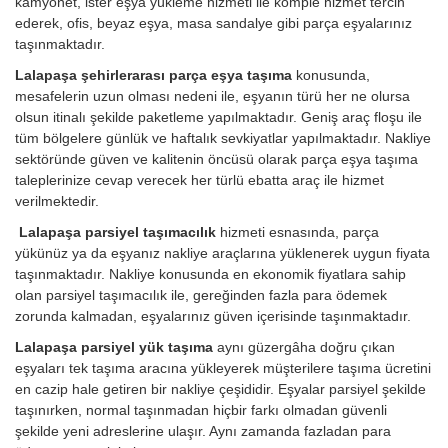
kamyonet, ister eşya yükleme hizmeti ile komple hizmet tercih
ederek, ofis, beyaz eşya, masa sandalye gibi parça eşyalarınız
taşınmaktadır.
Lalapaşa şehirlerarası parça eşya taşıma
konusunda,
mesafelerin uzun olması nedeni ile, eşyanın türü her ne olursa
olsun itinalı şekilde paketleme yapılmaktadır. Geniş araç floşu ile
tüm bölgelere günlük ve haftalık sevkiyatlar yapılmaktadır. Nakliye
sektöründe güven ve kalitenin öncüsü olarak parça eşya taşıma
taleplerinize cevap verecek her türlü ebatta araç ile hizmet
verilmektedir.
Lalapaşa parsiyel taşımacılık
hizmeti esnasında, parça
yükünüz ya da eşyanız nakliye araçlarına yüklenerek uygun fiyata
taşınmaktadır. Nakliye konusunda en ekonomik fiyatlara sahip
olan parsiyel taşımacılık ile, gereğinden fazla para ödemek
zorunda kalmadan, eşyalarınız güven içerisinde taşınmaktadır.
Lalapaşa parsiyel yük taşıma
aynı güzergâha doğru çıkan
eşyaları tek taşıma aracına yükleyerek müşterilere taşıma ücretini
en cazip hale getiren bir nakliye çeşididir. Eşyalar parsiyel şekilde
taşınırken, normal taşınmadan hiçbir farkı olmadan güvenli
şekilde yeni adreslerine ulaşır. Aynı zamanda fazladan para