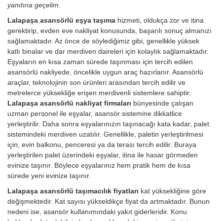
yanıtına geçelim.
Lalapaşa asansörlü eşya taşıma
hizmeti, oldukça zor ve itina
gerektirip, evden eve nakliyat konusunda, başarılı sonuç almanızı
sağlamaktadır. Az önce de söylediğimiz gibi, genellikle yüksek
katlı binalar ve dar merdiven daireleri için kolaylık sağlamaktadır.
Eşyaların en kısa zaman sürede taşınması için tercih edilen
asansörlü nakliyede, öncelikle uygun araç hazırlanır. Asansörlü
araçlar, teknolojinin son ürünleri arasından tercih edilir ve
metrelerce yüksekliğe erişen merdivenli sistemlere sahiptir.
Lalapaşa asansörlü nakliyat firmaları
bünyesinde çalışan
uzman personel ile eşyalar, asansör sistemine dikkatlice
yerleştirilir. Daha sonra eşyalarınızın taşınacağı kata kadar, palet
sistemindeki merdiven uzatılır. Genellikle, paletin yerleştirilmesi
için, evin balkonu, penceresi ya da terası tercih edilir. Buraya
yerleştirilen palet üzerindeki eşyalar, itina ile hasar görmeden
evinize taşınır. Böylece eşyalarınız hem pratik hem de kısa
sürede yeni evinize taşınır.
Lalapaşa asansörlü taşımacılık fiyatları
kat yüksekliğine göre
değişmektedir. Kat sayısı yükseldikçe fiyat da artmaktadır. Bunun
nedeni ise, asansör kullanımındaki yakıt giderleridir.
Konu