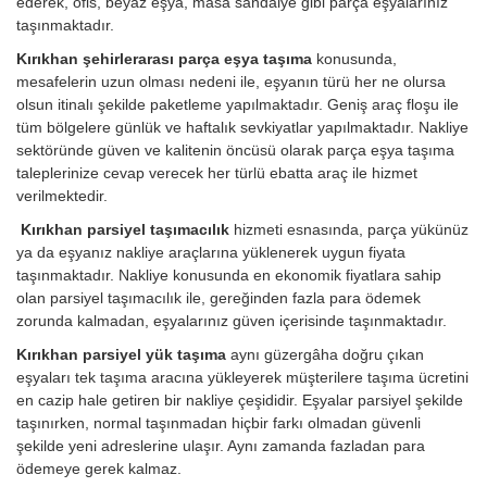
ederek, ofis, beyaz eşya, masa sandalye gibi parça eşyalarınız
taşınmaktadır.
Kırıkhan şehirlerarası parça eşya taşıma
konusunda,
mesafelerin uzun olması nedeni ile, eşyanın türü her ne olursa
olsun itinalı şekilde paketleme yapılmaktadır. Geniş araç floşu ile
tüm bölgelere günlük ve haftalık sevkiyatlar yapılmaktadır. Nakliye
sektöründe güven ve kalitenin öncüsü olarak parça eşya taşıma
taleplerinize cevap verecek her türlü ebatta araç ile hizmet
verilmektedir.
Kırıkhan parsiyel taşımacılık
hizmeti esnasında, parça yükünüz
ya da eşyanız nakliye araçlarına yüklenerek uygun fiyata
taşınmaktadır. Nakliye konusunda en ekonomik fiyatlara sahip
olan parsiyel taşımacılık ile, gereğinden fazla para ödemek
zorunda kalmadan, eşyalarınız güven içerisinde taşınmaktadır.
Kırıkhan parsiyel yük taşıma
aynı güzergâha doğru çıkan
eşyaları tek taşıma aracına yükleyerek müşterilere taşıma ücretini
en cazip hale getiren bir nakliye çeşididir. Eşyalar parsiyel şekilde
taşınırken, normal taşınmadan hiçbir farkı olmadan güvenli
şekilde yeni adreslerine ulaşır. Aynı zamanda fazladan para
ödemeye gerek kalmaz.