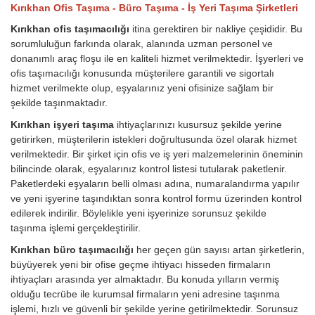
Kırıkhan Ofis Taşıma - Büro Taşıma - İş Yeri Taşıma Şirketleri
Kırıkhan ofis taşımacılığı
itina gerektiren bir nakliye çeşididir. Bu
sorumluluğun farkında olarak, alanında uzman personel ve
donanımlı araç floşu ile en kaliteli hizmet verilmektedir. İşyerleri ve
ofis taşımacılığı konusunda müşterilere garantili ve sigortalı
hizmet verilmekte olup, eşyalarınız yeni ofisinize sağlam bir
şekilde taşınmaktadır.
Kırıkhan işyeri taşıma
ihtiyaçlarınızı kusursuz şekilde yerine
getirirken, müşterilerin istekleri doğrultusunda özel olarak hizmet
verilmektedir. Bir şirket için ofis ve iş yeri malzemelerinin öneminin
bilincinde olarak, eşyalarınız kontrol listesi tutularak paketlenir.
Paketlerdeki eşyaların belli olması adına, numaralandırma yapılır
ve yeni işyerine taşındıktan sonra kontrol formu üzerinden kontrol
edilerek indirilir. Böylelikle yeni işyerinize sorunsuz şekilde
taşınma işlemi gerçekleştirilir.
Kırıkhan büro taşımacılığı
her geçen gün sayısı artan şirketlerin,
büyüyerek yeni bir ofise geçme ihtiyacı hisseden firmaların
ihtiyaçları arasında yer almaktadır. Bu konuda yılların vermiş
olduğu tecrübe ile kurumsal firmaların yeni adresine taşınma
işlemi, hızlı ve güvenli bir şekilde yerine getirilmektedir. Sorunsuz