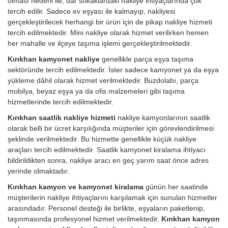
olması nedeni ile, dar sokaklardaki nakliye ihtiyaçlarında çok
tercih edilir. Sadece ev eşyası ile kalmayıp, nakliyesi
gerçekleştirilecek herhangi bir ürün için de pikap nakliye hizmeti
tercih edilmektedir. Mini nakliye olarak hizmet verilirken hemen
her mahalle ve ilçeye taşıma işlemi gerçekleştirilmektedir.
Kırıkhan kamyonet nakliye
genellikle parça eşya taşıma
sektöründe tercih edilmektedir. İster sadece kamyonet ya da eşya
yükleme dâhil olarak hizmet verilmektedir. Buzdolabı, parça
mobilya, beyaz eşya ya da ofis malzemeleri gibi taşıma
hizmetlerinde tercih edilmektedir.
Kırıkhan saatlik nakliye hizmeti
nakliye kamyonlarının saatlik
olarak belli bir ücret karşılığında müşteriler için görevlendirilmesi
şeklinde verilmektedir. Bu hizmette genellikle küçük nakliye
araçları tercih edilmektedir. Saatlik kamyonet kiralama ihtiyacı
bildirildikten sonra, nakliye aracı en geç yarım saat önce adres
yerinde olmaktadır.
Kırıkhan kamyon ve kamyonet kiralama
günün her saatinde
müşterilerin nakliye ihtiyaçlarını karşılamak için sunulan hizmetler
arasındadır. Personel desteği ile birlikte, eşyaların paketlenip,
taşınmasında profesyonel hizmet verilmektedir.
Kırıkhan kamyon