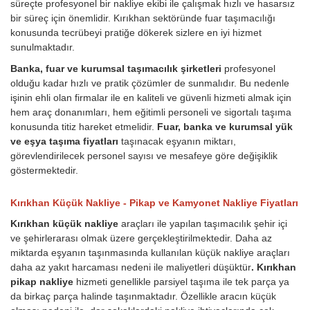
süreçte profesyonel bir nakliye ekibi ile çalışmak hızlı ve hasarsız
bir süreç için önemlidir. Kırıkhan sektöründe fuar taşımacılığı
konusunda tecrübeyi pratiğe dökerek sizlere en iyi hizmet
sunulmaktadır.
Banka, fuar ve kurumsal taşımacılık şirketleri
profesyonel
olduğu kadar hızlı ve pratik çözümler de sunmalıdır. Bu nedenle
işinin ehli olan firmalar ile en kaliteli ve güvenli hizmeti almak için
hem araç donanımları, hem eğitimli personeli ve sigortalı taşıma
konusunda titiz hareket etmelidir.
Fuar, banka ve kurumsal yük
ve eşya taşıma fiyatları
taşınacak eşyanın miktarı,
görevlendirilecek personel sayısı ve mesafeye göre değişiklik
göstermektedir.
Kırıkhan Küçük Nakliye - Pikap ve Kamyonet Nakliye Fiyatları
Kırıkhan küçük nakliye
araçları ile yapılan taşımacılık şehir içi
ve şehirlerarası olmak üzere gerçekleştirilmektedir. Daha az
miktarda eşyanın taşınmasında kullanılan küçük nakliye araçları
daha az yakıt harcaması nedeni ile maliyetleri düşüktür
. Kırıkhan
pikap nakliye
hizmeti genellikle parsiyel taşıma ile tek parça ya
da birkaç parça halinde taşınmaktadır. Özellikle aracın küçük