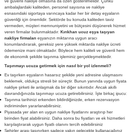
ve güvenli nakliye olmasına da özen gösterilmelidir. Çünkü
ambalajlardaki kaliteden, personel sayısına ve nakliye
esnasındaki sigortaya varıncaya kadar her bir detay eşyaların
güvenliği için önemlidir. Sektörde bu konuda kaliteden taviz
vermeden, müşteri memnuniyetini ve bütçesini düşünerek hizmet
veren firmalar bulunmaktadır.
Kırıkhan ucuz eşya taşıyan
nakliye firmaları
eşyanızın miktarına uygun aracı
konumlandırarak, gereksiz yere yüksek miktarda nakliye ücreti
ödemenize mani olmaktadır. Böylece hem kaliteli ve güvenli hem
de ekonomik şekilde taşınma işleminiz gerçekleşmektedir.
Taşınmayı ucuza getirmek için nasıl bir yol izlenmeli?
Ev taşırken eşyaların hasarsız şekilde yeni adresine ulaşmasını
beklemek, oldukça stresli bir süreçtir. Bunun yanında uygun fiyata
nakliye şirketi ile anlaşmak da bir diğer sıkıntıdır. Ancak akıllı
davrandığınızda taşınmayı ucuza getirebilirsiniz. İşte birkaç ipucu:
Taşınma tarihinizi erkenden bildirdiğinizde, erken rezervasyon
indiriminden yararlanabilirsiniz.
Piyasada yer alan en uygun nakliye fiyatlarını araştırıp her
birinden fiyat alabilirsiniz. Daha sonra bu fiyatları ve ek hizmetleri
karşılaştırarak uygun fiyatlı olanını tercih edebilirsiniz
Şehirler arası taşınırken sadece yakın gelecekte kullanacağınız