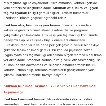
ofis taşımacılığı ile eşyalarınızı riske atmadan, konforlu şekilde
yeni adresinize ulaştırılmaktadır.
Kırıkhan ofis, büro ve iş yeri
taşıma fiyatları
ile ilgili gerekli bilgileri, iletişim numaraları
üzerinden irtibata geçerek öğrenebilirsiniz.
Kırıkhan ofis, büro ve iş yeri taşıma firmaları
arasında en
kaliteli ve güvenli hizmeti almanız adına titiz ve programlı
çalışmalar yapılmaktadır. Ofis ve iş yeri taşımacılığı konusunda
deneyimli ekip ile çalışmak büyük önem arz etmektedir.
Evrakların, raporların ve daha pek çok şeyin güvenilir bir nakliye
şirketine teslim edilmesi gerekir. Bu konuda piyasada sözde
uygun fiyata ofis taşımacılığı adı altında birçok merdiven altı firma
yer almaktadır. Amacınız sorunsuz ve güvenli ofis taşımacılığı ise
bu konuda titiz davranmalı ve işi ehline emanet etmelisiniz. Bu
konuda uzman olup, referans müşterilerin görüşlerinden yola
çıkarak, hareket etmenizi tavsiye ediyoruz.
Kırıkhan Kurumsal Taşımacılık - Banka ve Fuar Malzemesi
Taşımacılığı
Kırıkhan kurumsal taşımacılık
sektöründe kaliteden ödün
vermeden güvenli taşımacılık sunan bir firma ile çalışmak ilk