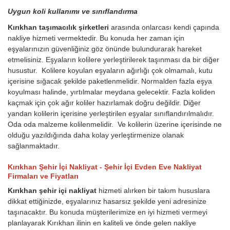
Uygun koli kullanımı ve sınıflandırma
Kırıkhan taşımacılık şirketleri
arasında onlarcası kendi çapında
nakliye hizmeti vermektedir. Bu konuda her zaman için
eşyalarınızın güvenliğiniz göz önünde bulundurarak hareket
etmelisiniz. Eşyaların kolilere yerleştirilerek taşınması da bir diğer
husustur. Kolilere koyulan eşyaların ağırlığı çok olmamalı, kutu
içerisine sığacak şekilde paketlenmelidir. Normalden fazla eşya
koyulması halinde, yırtılmalar meydana gelecektir. Fazla koliden
kaçmak için çok ağır koliler hazırlamak doğru değildir. Diğer
yandan kolilerin içerisine yerleştirilen eşyalar sınıflandırılmalıdır.
Oda oda malzeme kolilenmelidir. Ve kolilerin üzerine içerisinde ne
olduğu yazıldığında daha kolay yerleştirmenize olanak
sağlanmaktadır.
Kırıkhan Şehir İçi Nakliyat - Şehir İçi Evden Eve Nakliyat
Firmaları ve Fiyatları
Kırıkhan şehir içi nakliyat
hizmeti alırken bir takım hususlara
dikkat ettiğinizde, eşyalarınız hasarsız şekilde yeni adresinize
taşınacaktır. Bu konuda müşterilerimize en iyi hizmeti vermeyi
planlayarak Kırıkhan ilinin en kaliteli ve önde gelen nakliye