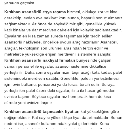
yanıtına geçelim.
Kırıkhan asansörlü eşya taşıma
hizmeti, oldukça zor ve itina
gerektirip, evden eve nakliyat konusunda, başarılı sonuç almanızı
sağlamaktadır. Az önce de söylediğimiz gibi, genellikle yüksek
katlı binalar ve dar merdiven daireleri için kolaylık sağlamaktadır.
Eşyaların en kısa zaman sürede taşınması için tercih edilen
asansörlü nakliyede, öncelikle uygun araç hazırlanır. Asansörlü
araçlar, teknolojinin son ürünleri arasından tercih edilir ve
metrelerce yüksekliğe erişen merdivenli sistemlere sahiptir.
Kırıkhan asansörlü nakliyat firmaları
bünyesinde çalışan
uzman personel ile eşyalar, asansör sistemine dikkatlice
yerleştirilir. Daha sonra eşyalarınızın taşınacağı kata kadar, palet
sistemindeki merdiven uzatılır. Genellikle, paletin yerleştirilmesi
için, evin balkonu, penceresi ya da terası tercih edilir. Buraya
yerleştirilen palet üzerindeki eşyalar, itina ile hasar görmeden
evinize taşınır. Böylece eşyalarınız hem pratik hem de kısa
sürede yeni evinize taşınır.
Kırıkhan asansörlü taşımacılık fiyatları
kat yüksekliğine göre
değişmektedir. Kat sayısı yükseldikçe fiyat da artmaktadır. Bunun
nedeni ise, asansör kullanımındaki yakıt giderleridir.
Konu