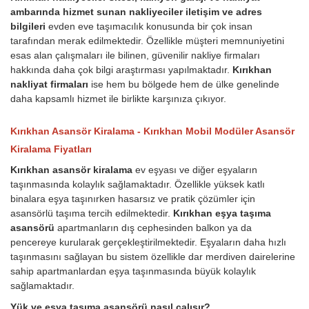
ambarında hizmet sunan nakliyeciler iletişim ve adres
bilgileri
evden eve taşımacılık konusunda bir çok insan
tarafından merak edilmektedir. Özellikle müşteri memnuniyetini
esas alan çalışmaları ile bilinen, güvenilir nakliye firmaları
hakkında daha çok bilgi araştırması yapılmaktadır.
Kırıkhan
nakliyat firmaları
ise hem bu bölgede hem de ülke genelinde
daha kapsamlı hizmet ile birlikte karşınıza çıkıyor.
Kırıkhan Asansör Kiralama - Kırıkhan Mobil Modüler Asansör
Kiralama Fiyatları
Kırıkhan asansör kiralama
ev eşyası ve diğer eşyaların
taşınmasında kolaylık sağlamaktadır. Özellikle yüksek katlı
binalara eşya taşınırken hasarsız ve pratik çözümler için
asansörlü taşıma tercih edilmektedir.
Kırıkhan eşya taşıma
asansörü
apartmanların dış cephesinden balkon ya da
pencereye kurularak gerçekleştirilmektedir. Eşyaların daha hızlı
taşınmasını sağlayan bu sistem özellikle dar merdiven dairelerine
sahip apartmanlardan eşya taşınmasında büyük kolaylık
sağlamaktadır.
Yük ve eşya taşıma asansörü nasıl çalışır?