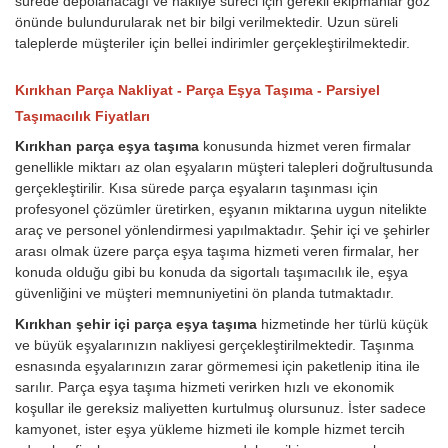
sürede depolanacağı ve nakliye süreci için gerekli ekipmanlar göz
önünde bulundurularak net bir bilgi verilmektedir. Uzun süreli
taleplerde müşteriler için bellei indirimler gerçekleştirilmektedir.
Kırıkhan Parça Nakliyat - Parça Eşya Taşıma - Parsiyel
Taşımacılık Fiyatları
Kırıkhan parça eşya taşıma
konusunda hizmet veren firmalar
genellikle miktarı az olan eşyaların müşteri talepleri doğrultusunda
gerçekleştirilir. Kısa sürede parça eşyaların taşınması için
profesyonel çözümler üretirken, eşyanın miktarına uygun nitelikte
araç ve personel yönlendirmesi yapılmaktadır. Şehir içi ve şehirler
arası olmak üzere parça eşya taşıma hizmeti veren firmalar, her
konuda olduğu gibi bu konuda da sigortalı taşımacılık ile, eşya
güvenliğini ve müşteri memnuniyetini ön planda tutmaktadır.
Kırıkhan şehir içi parça eşya taşıma
hizmetinde her türlü küçük
ve büyük eşyalarınızın nakliyesi gerçekleştirilmektedir. Taşınma
esnasında eşyalarınızın zarar görmemesi için paketlenip itina ile
sarılır. Parça eşya taşıma hizmeti verirken hızlı ve ekonomik
koşullar ile gereksiz maliyetten kurtulmuş olursunuz. İster sadece
kamyonet, ister eşya yükleme hizmeti ile komple hizmet tercih