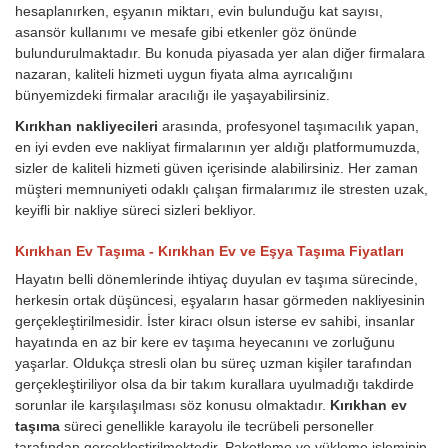
hesaplanırken, eşyanın miktarı, evin bulunduğu kat sayısı,
asansör kullanımı ve mesafe gibi etkenler göz önünde
bulundurulmaktadır. Bu konuda piyasada yer alan diğer firmalara
nazaran, kaliteli hizmeti uygun fiyata alma ayrıcalığını
bünyemizdeki firmalar aracılığı ile yaşayabilirsiniz.
Kırıkhan nakliyecileri
arasında, profesyonel taşımacılık yapan,
en iyi evden eve nakliyat firmalarının yer aldığı platformumuzda,
sizler de kaliteli hizmeti güven içerisinde alabilirsiniz. Her zaman
müşteri memnuniyeti odaklı çalışan firmalarımız ile stresten uzak,
keyifli bir nakliye süreci sizleri bekliyor.
Kırıkhan Ev Taşıma - Kırıkhan Ev ve Eşya Taşıma Fiyatları
Hayatın belli dönemlerinde ihtiyaç duyulan ev taşıma sürecinde,
herkesin ortak düşüncesi, eşyaların hasar görmeden nakliyesinin
gerçekleştirilmesidir. İster kiracı olsun isterse ev sahibi, insanlar
hayatında en az bir kere ev taşıma heyecanını ve zorluğunu
yaşarlar. Oldukça stresli olan bu süreç uzman kişiler tarafından
gerçekleştiriliyor olsa da bir takım kurallara uyulmadığı takdirde
sorunlar ile karşılaşılması söz konusu olmaktadır.
Kırıkhan ev
taşıma
süreci genellikle karayolu ile tecrübeli personeller
tarafından gerçekleştirilmektedir. Paketleme ve yükleme işleminin