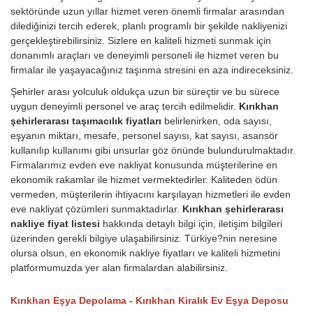
sektöründe uzun yıllar hizmet veren önemli firmalar arasından
dilediğinizi tercih ederek, planlı programlı bir şekilde nakliyenizi
gerçekleştirebilirsiniz. Sizlere en kaliteli hizmeti sunmak için
donanımlı araçları ve deneyimli personeli ile hizmet veren bu
firmalar ile yaşayacağınız taşınma stresini en aza indireceksiniz.
Şehirler arası yolculuk oldukça uzun bir süreçtir ve bu sürece
uygun deneyimli personel ve araç tercih edilmelidir.
Kırıkhan
şehirlerarası taşımacılık fiyatları
belirlenirken, oda sayısı,
eşyanın miktarı, mesafe, personel sayısı, kat sayısı, asansör
kullanılıp kullanımı gibi unsurlar göz önünde bulundurulmaktadır.
Firmalarımız evden eve nakliyat konusunda müşterilerine en
ekonomik rakamlar ile hizmet vermektedirler. Kaliteden ödün
vermeden, müşterilerin ihtiyacını karşılayan hizmetleri ile evden
eve nakliyat çözümleri sunmaktadırlar.
Kırıkhan şehirlerarası
nakliye fiyat listesi
hakkında detaylı bilgi için, iletişim bilgileri
üzerinden gerekli bilgiye ulaşabilirsiniz. Türkiye?nin neresine
olursa olsun, en ekonomik nakliye fiyatları ve kaliteli hizmetini
platformumuzda yer alan firmalardan alabilirsiniz.
Kırıkhan Eşya Depolama - Kırıkhan Kiralık Ev Eşya Deposu