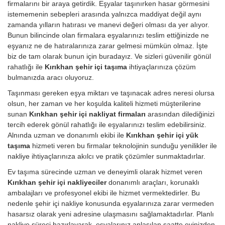
firmalarını bir araya getirdik. Eşyalar taşınırken hasar görmesini
istememenin sebepleri arasında yalnızca maddiyat değil aynı
zamanda yılların hatırası ve manevi değeri olması da yer alıyor.
Bunun bilincinde olan firmalara eşyalarınızı teslim ettiğinizde ne
eşyanız ne de hatıralarınıza zarar gelmesi mümkün olmaz. İşte
biz de tam olarak bunun için buradayız. Ve sizleri güvenilir gönül
rahatlığı ile
Kırıkhan şehir içi taşıma
ihtiyaçlarınıza çözüm
bulmanızda aracı oluyoruz.
Taşınması gereken eşya miktarı ve taşınacak adres neresi olursa
olsun, her zaman ve her koşulda kaliteli hizmeti müşterilerine
sunan
Kırıkhan şehir içi nakliyat firmaları
arasından dilediğinizi
tercih ederek gönül rahatlığı ile eşyalarınızı teslim edebilirsiniz.
Alnında uzman ve donanımlı ekibi ile
Kırıkhan şehir içi yük
taşıma
hizmeti veren bu firmalar teknolojinin sunduğu yenilikler ile
nakliye ihtiyaçlarınıza akılcı ve pratik çözümler sunmaktadırlar.
Ev taşıma sürecinde uzman ve deneyimli olarak hizmet veren
Kırıkhan şehir içi nakliyeciler
donanımlı araçları, korunaklı
ambalajları ve profesyonel ekibi ile hizmet vermektedirler. Bu
nedenle şehir içi nakliye konusunda eşyalarınıza zarar vermeden
hasarsız olarak yeni adresine ulaşmasını sağlamaktadırlar. Planlı
nakliye süreci hazırlayarak, eşyalarınız anlaşılan saatte evinizden