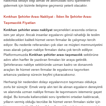
hakkında detaylı bilgi almak ve aklınızdaki soru işaretlerini
gidermek için bizimle iletişime geçmeniz yeterli olacaktır.
Kırıkhan Şehirler Arası Nakliyat - İlden İle Şehirler Arası
Taşımacılık Fiyatları
Kırıkhan şehirler arası nakliyat
seçenekleri arasında onlarca
isim yer alıyor. Ancak insanlar eşyalarını gönül rahatlığı ile teslim
edebilecekleri kaliteli hizmet veren firmalar ile çalışmayı tercih
ediyor. Bu nedenle referansları çok olan ve müşteri memnuniyetini
esas alarak çalışan nakliye firmaları daha çok tercih ediliyor.
Platformumuzda
Kırıkhan şehirler arası taşımacılık
sektörüne
adını altın harfler ile yazdıran firmaları bir araya getirdik.
Şehirlerarası nakliye sektöründe uzman kadro ve donanımlı
araçları ile hizmet veren firmalar ile eşyalarınız taşınırken
arkanıza yaslanıp sürecin keyfini çıkaracaksınız.
Herhangi bir nedenden dolayı eşyalarınızın taşınması oldukça
zorlu bir süreçtir. Emek verip alın teri ile alınan eşyaların deneyimli
ve alanında uzman nakliye firması ile taşınmasını istemeniz gayet
doğal. Bu konuda kafanızdaki soru işretlerini ortadan kaldıracak,
yılların vermiş olduğu tecrübe ile hizmet veren firmaları sizler için