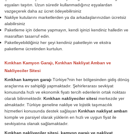
eşyaları taşıtın. Uzun süredir kullanmadığınız eşyalardan
vazgeçerek daha az ücret ödeyebilirsiniz
Nakliye kutularını marketlerden ya da arkadaşlarınızdan ücretsiz
alabilirsiniz
Paketleme için ödeme yapmayın, kendi işinizi kendiniz halledin ve
masraftan tasarruf edin.
Paketleyebildiğiniz her şeyi kendiniz paketleyin ve ekstra
paketleme ücretinden kurtulun.
Kırıkhan Kamyon Garajı, Kırıkhan Nakliyat Ambarı ve
Nakliyeciler Sitesi
Kırıkhan kamyon garajı
Türkiye?nin her bölgesinden gidiş dönüş
araçlarına ev sahipliği yapmaktadır. Şehirlerarası sevkiyat
konusunda hızlı ve ekonomik fiyatı tercih edenlerin ortak noktası
olarak bilinmektedir.
Kırıkhan nakliyeciler sitesi
merkezde yer
almaktadır. Türkiye geneline nakliye ve lojistik taşımacılık
hizmetleri konusunda destek sağlayan
Kırıkhan nakliyat ambarı
komple ve parsiyel olarak yüklerin en hızlı ve uygun fiyat ile
sevkiyatına olanak sağlamaktadır.
Kırıkhan nakliyeciler sitesi, kamyon garajı ve nakliyat