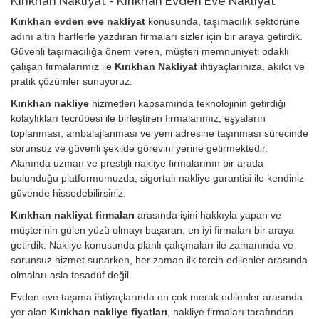
Kırıkhan Nakliyat - Kırıkhan Evden Eve Nakliyat
Kırıkhan evden eve nakliyat
konusunda, taşımacılık sektörüne
adını altın harflerle yazdıran firmaları sizler için bir araya getirdik.
Güvenli taşımacılığa önem veren, müşteri memnuniyeti odaklı
çalışan firmalarımız ile
Kırıkhan Nakliyat
ihtiyaçlarınıza, akılcı ve
pratik çözümler sunuyoruz.
Kırıkhan nakliye
hizmetleri kapsamında teknolojinin getirdiği
kolaylıkları tecrübesi ile birleştiren firmalarımız, eşyaların
toplanması, ambalajlanması ve yeni adresine taşınması sürecinde
sorunsuz ve güvenli şekilde görevini yerine getirmektedir.
Alanında uzman ve prestijli nakliye firmalarının bir arada
bulunduğu platformumuzda, sigortalı nakliye garantisi ile kendiniz
güvende hissedebilirsiniz.
Kırıkhan nakliyat firmaları
arasında işini hakkıyla yapan ve
müşterinin gülen yüzü olmayı başaran, en iyi firmaları bir araya
getirdik. Nakliye konusunda planlı çalışmaları ile zamanında ve
sorunsuz hizmet sunarken, her zaman ilk tercih edilenler arasında
olmaları asla tesadüf değil.
Evden eve taşıma ihtiyaçlarında en çok merak edilenler arasında
yer alan
Kırıkhan nakliye fiyatları
, nakliye firmaları tarafından