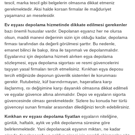
tescil, marka tescil gibi belgelerin olmasına dikkat etmeniz
gerekmektedir. Aksi halde korsan firmalar ile mağduriyet
yaşamanız an meselesidir.
Ev eşyası depolama hizmetinde dikkate edilmesi gerekenler
bazı önemli hususlar vardır. Depolanan eşyanız her ne olursa
olsun, maddi manevi değerinin sizin için olduğu kadar, depolama
firması tarafından da değerli görülmesi şarttır. Bu nedenle,
emanet bilinci ile bakıp, itina ile taşınmalı ve depolanmalıdır.
Eşyalarınız için depolama hizmeti alırken eşya depolama
sözleşmesi, eşya depolama sigortası ve resmi güvencelerini
taşıyan yasal firmaları tercih etmelisiniz. Kırıkhan eşya deposu
tercih ettiğinizde deponun güvenlik sistemleri ile korunması
gerekir. Rutubetsiz, küf barındırmayan, haşeratlara karşı
ilaçlanmış, ısı değişimine karşı dayanıklı olmasına dikkat edilmeli
ve eşyalar güvence altına alınmalıdır. Depo ve eşyaların sigorta
güvencesinde olması gerekmektedir. Sizlere bu konuda her türlü
güvenceyi sunan firmalar arasından dilediğinizi tercih edebilirsiniz.
Kırıkhan ev eşyası depolama fiyatları
eşyaların niteliğine,
günlük, haftalık, aylık ve yıllık depolanma süresine göre
belirlenmektedir. Yani depolanacak eşyanın miktarı, ne kadar