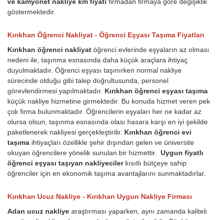
ve kamyonet nakliye km fiyatı
firmadan firmaya göre değişiklik
göstermektedir.
Kırıkhan Öğrenci Nakliyat - Öğrenci Eşyası Taşıma Fiyatları
Kırıkhan öğrenci nakliyat
öğrenci evlerinde eşyaların az olması
nedeni ile, taşınma esnasında daha küçük araçlara ihtiyaç
duyulmaktadır. Öğrenci eşyası taşınırken normal nakliye
sürecinde olduğu gibi talep doğrultusunda, personel
görevlendirmesi yapılmaktadır.
Kırıkhan öğrenci eşyası taşıma
küçük nakliye hizmetine girmektedir. Bu konuda hizmet veren pek
çok firma bulunmaktadır. Öğrencilerin eşyaları her ne kadar az
olursa olsun, taşınma esnasında olası hasara karşı en iyi şekilde
paketlenerek nakliyesi gerçekleştirilir.
Kırıkhan öğrenci evi
taşıma
ihtiyaçları özellikle şehir dışından gelen ve üniversite
okuyan öğrencilere yönelik sunulan bir hizmettir.
Uygun fiyatlı
öğrenci eşyası taşıyan nakliyeciler
kısıtlı bütçeye sahip
öğrenciler için en ekonomik taşıma avantajlarını sunmaktadırlar.
Kırıkhan Ucuz Nakliye - Kırıkhan Uygun Nakliye Firması
Adan ucuz nakliye
araştırması yaparken, aynı zamanda kaliteli