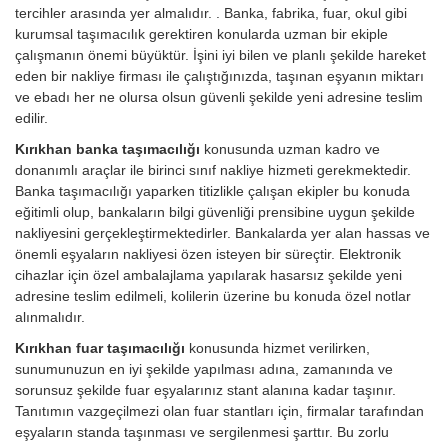
tercihler arasında yer almalıdır. . Banka, fabrika, fuar, okul gibi
kurumsal taşımacılık gerektiren konularda uzman bir ekiple
çalışmanın önemi büyüktür. İşini iyi bilen ve planlı şekilde hareket
eden bir nakliye firması ile çalıştığınızda, taşınan eşyanın miktarı
ve ebadı her ne olursa olsun güvenli şekilde yeni adresine teslim
edilir.
Kırıkhan banka taşımacılığı
konusunda uzman kadro ve
donanımlı araçlar ile birinci sınıf nakliye hizmeti gerekmektedir.
Banka taşımacılığı yaparken titizlikle çalışan ekipler bu konuda
eğitimli olup, bankaların bilgi güvenliği prensibine uygun şekilde
nakliyesini gerçekleştirmektedirler. Bankalarda yer alan hassas ve
önemli eşyaların nakliyesi özen isteyen bir süreçtir. Elektronik
cihazlar için özel ambalajlama yapılarak hasarsız şekilde yeni
adresine teslim edilmeli, kolilerin üzerine bu konuda özel notlar
alınmalıdır.
Kırıkhan fuar taşımacılığı
konusunda hizmet verilirken,
sunumunuzun en iyi şekilde yapılması adına, zamanında ve
sorunsuz şekilde fuar eşyalarınız stant alanına kadar taşınır.
Tanıtımın vazgeçilmezi olan fuar stantları için, firmalar tarafından
eşyaların standa taşınması ve sergilenmesi şarttır. Bu zorlu