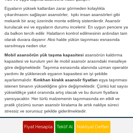
Eşyaların yüksek katlardan zarar görmeden kolaylıkla
çıkarılmasını sağlayan asansörler, tıpkı insan asansörleri gibi
mekanik bir araç üzerinde monte edilmiş sistemlerdir. Asansör
kurulacak evi ve eşyaların durumu incelenir. En uygun pencere ya
da balkon tercih edilir. Halatların kontrol edilmesinin ardından tam
olarak duvara dayanır. Aksi halde yükün taşınması esnasında
sarsılmaya neden olur.
Mobil asansörün yük taşıma kapasitesi
asansörün kaldırma
kapasitesi ve kurulum yeri ile mobil asansör arasındaki mesafeye
göre değişmektedir. Taşınma esnasında alanında uzman operatör
yardımı ile yüklenecek eşyanın kapasitesi en iyi şekilde
ayarlanmalıdır.
Kırıkhan kiralık asansör fiyatları
eşya taşınması
istenen binanın yüksekliğine göre değişmektedir. Çünkü kat sayısı
yükseldikçe yakıt oranında artış olacak ve bu durum fiyatlara
yansıyacaktır. Her türlü malzemenin taşınmasında en etkili ve
pratik çözümü sunan asansör kiralama ile artık nakliye süreci
stressiz ve sorunsuz şekilde giderilmektedir.
Kırıkhan Nakliyat Teklifi - Evden Eve Nakliye Fiyatı Al
Fiyat Hesapla
Teklif Al
Nakliyat Defteri