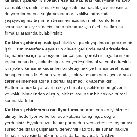
bir araya getirdik.
Kırıkhan ilden ile nakliyat
ihtiyaçlarınıza akılcı
ve pratik çözümler sunarken, sigortalı taşımacılık güvencesinden
de yararlanmanızı sağlamaktadırlar. Nakliye sürecinde
yaşayacağınız taşınma stresini en aza indirmek, konforlu ve
sorunsuz nakliye sürecini tamamlamanız için özel fırsatları bu
firmalar arasında bulabilirsiniz.
Kırıkhan şehir dışı nakliyat
titizlik ve planlı yapılması gereken bir
iştir. Uzun mesafede eşyaların güven içerisinde yeni adreslerine
taşınabilmesi için profesyonel bir çalışma gerektirir. Eşyalarınızın
toplanmasından, paketlenip araca yerleştirilmesi ve yeni adresiniz
için yola çıkmasına kadar her bir detay nakliye firması tarafından
hesap edilmelidir. Bunun yanında, nakliye esnasında eşyalarınıza
zarar gelmemesi adına sigortalı taşımacılık yapılmalıdır.
Platformumuzda yer alan nakliye firmaları, sektörün en güvenilir
ve köklü isimlerinden oluşup, sizlere sorunsuz bir nakliye süreci
sunmaktadırlar.
Kırıkhan şehirlerarası nakliyat firmaları
arasında en iyi hizmeti
almayı hedefliyor ve bu konuda kafanız karışmışsa doğru
yerdesiniz. Eşyalarınızın hasar görmeden yeni adresine taşınması
sürecinde itinalı çalışmaları, deneyimli kadrosu ile sunan nakliye
firmaları sayesinde gözünüz arkada kalmayacak. Nakliye