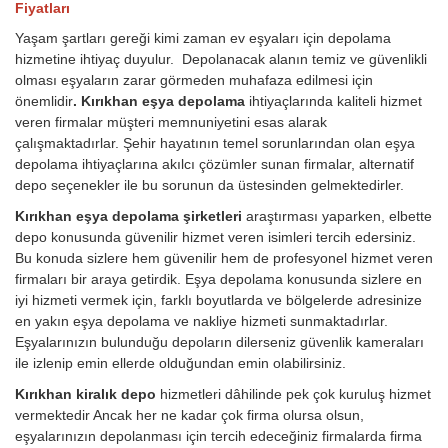
Fiyatları
Yaşam şartları gereği kimi zaman ev eşyaları için depolama
hizmetine ihtiyaç duyulur. Depolanacak alanın temiz ve güvenlikli
olması eşyaların zarar görmeden muhafaza edilmesi için
önemlidir
. Kırıkhan eşya depolama
ihtiyaçlarında kaliteli hizmet
veren firmalar müşteri memnuniyetini esas alarak
çalışmaktadırlar. Şehir hayatının temel sorunlarından olan eşya
depolama ihtiyaçlarına akılcı çözümler sunan firmalar, alternatif
depo seçenekler ile bu sorunun da üstesinden gelmektedirler.
Kırıkhan eşya depolama şirketleri
araştırması yaparken, elbette
depo konusunda güvenilir hizmet veren isimleri tercih edersiniz.
Bu konuda sizlere hem güvenilir hem de profesyonel hizmet veren
firmaları bir araya getirdik. Eşya depolama konusunda sizlere en
iyi hizmeti vermek için, farklı boyutlarda ve bölgelerde adresinize
en yakın eşya depolama ve nakliye hizmeti sunmaktadırlar.
Eşyalarınızın bulunduğu depoların dilerseniz güvenlik kameraları
ile izlenip emin ellerde olduğundan emin olabilirsiniz.
Kırıkhan kiralık depo
hizmetleri dâhilinde pek çok kuruluş hizmet
vermektedir Ancak her ne kadar çok firma olursa olsun,
eşyalarınızın depolanması için tercih edeceğiniz firmalarda firma