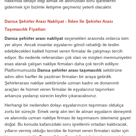
hakkında detaylı bilgi almak ve aklınızdaki soru işaretlerini
gidermek için bizimle iletişime geçmeniz yeterli olacaktır.
Darıca Şehirler Arası Nakliyat - İlden İle Şehirler Arası
Taşımacılık Fiyatları
Darıca şehirler arası nakliyat
seçenekleri arasında onlarca isim
yer alıyor. Ancak insanlar eşyalarını gönül rahatlığı ile teslim
edebilecekleri kaliteli hizmet veren firmalar ile çalışmayı tercih
ediyor. Bu nedenle referansları çok olan ve müşteri memnuniyetini
esas alarak çalışan nakliye firmaları daha çok tercih ediliyor.
Platformumuzda
Darıca şehirler arası taşımacılık
sektörüne
adını altın harfler ile yazdıran firmaları bir araya getirdik.
Şehirlerarası nakliye sektöründe uzman kadro ve donanımlı
araçları ile hizmet veren firmalar ile eşyalarınız taşınırken
arkanıza yaslanıp sürecin keyfini çıkaracaksınız.
Herhangi bir nedenden dolayı eşyalarınızın taşınması oldukça
zorlu bir süreçtir. Emek verip alın teri ile alınan eşyaların deneyimli
ve alanında uzman nakliye firması ile taşınmasını istemeniz gayet
doğal. Bu konuda kafanızdaki soru işretlerini ortadan kaldıracak,
yılların vermiş olduğu tecrübe ile hizmet veren firmaları sizler için