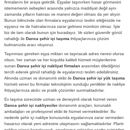
firmalarını bir araya getirdik. Eşyalar taşınırken hasar görmesini
istememenin sebepleri arasında yalnızca maddiyat değil aynı
zamanda yılların hatırası ve manevi değeri olması da yer alıyor.
Bunun bilincinde olan firmalara eşyalarınızı teslim ettiğinizde ne
eşyanız ne de hatıralarınıza zarar gelmesi mümkün olmaz. İşte
biz de tam olarak bunun için buradayız. Ve sizleri güvenilir gönül
rahatlığı ile
Darıca şehir içi taşıma
ihtiyaçlarınıza çözüm
bulmanızda aracı oluyoruz.
Taşınması gereken eşya miktarı ve taşınacak adres neresi olursa
olsun, her zaman ve her koşulda kaliteli hizmeti müşterilerine
sunan
Darıca şehir içi nakliyat firmaları
arasından dilediğinizi
tercih ederek gönül rahatlığı ile eşyalarınızı teslim edebilirsiniz.
Alnında uzman ve donanımlı ekibi ile
Darıca şehir içi yük taşıma
hizmeti veren bu firmalar teknolojinin sunduğu yenilikler ile nakliye
ihtiyaçlarınıza akılcı ve pratik çözümler sunmaktadırlar.
Ev taşıma sürecinde uzman ve deneyimli olarak hizmet veren
Darıca şehir içi nakliyeciler
donanımlı araçları, korunaklı
ambalajları ve profesyonel ekibi ile hizmet vermektedirler. Bu
nedenle şehir içi nakliye konusunda eşyalarınıza zarar vermeden
hasarsız olarak yeni adresine ulaşmasını sağlamaktadırlar. Planlı
nakliye süreci hazırlayarak, eşyalarınız anlaşılan saatte evinizden