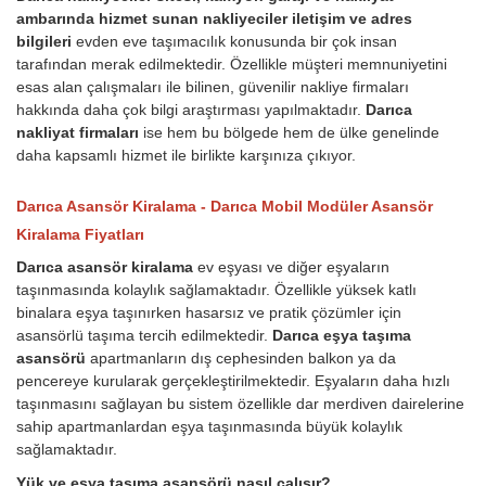
ambarında hizmet sunan nakliyeciler iletişim ve adres
bilgileri
evden eve taşımacılık konusunda bir çok insan
tarafından merak edilmektedir. Özellikle müşteri memnuniyetini
esas alan çalışmaları ile bilinen, güvenilir nakliye firmaları
hakkında daha çok bilgi araştırması yapılmaktadır.
Darıca
nakliyat firmaları
ise hem bu bölgede hem de ülke genelinde
daha kapsamlı hizmet ile birlikte karşınıza çıkıyor.
Darıca Asansör Kiralama - Darıca Mobil Modüler Asansör
Kiralama Fiyatları
Darıca asansör kiralama
ev eşyası ve diğer eşyaların
taşınmasında kolaylık sağlamaktadır. Özellikle yüksek katlı
binalara eşya taşınırken hasarsız ve pratik çözümler için
asansörlü taşıma tercih edilmektedir.
Darıca eşya taşıma
asansörü
apartmanların dış cephesinden balkon ya da
pencereye kurularak gerçekleştirilmektedir. Eşyaların daha hızlı
taşınmasını sağlayan bu sistem özellikle dar merdiven dairelerine
sahip apartmanlardan eşya taşınmasında büyük kolaylık
sağlamaktadır.
Yük ve eşya taşıma asansörü nasıl çalışır?