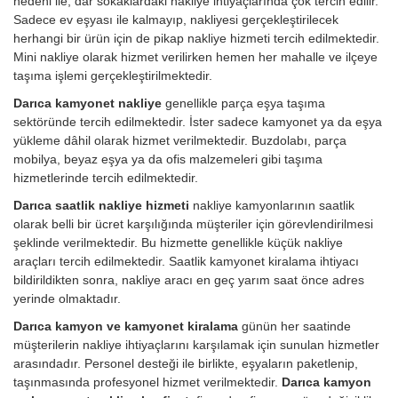
nedeni ile, dar sokaklardaki nakliye ihtiyaçlarında çok tercih edilir.
Sadece ev eşyası ile kalmayıp, nakliyesi gerçekleştirilecek
herhangi bir ürün için de pikap nakliye hizmeti tercih edilmektedir.
Mini nakliye olarak hizmet verilirken hemen her mahalle ve ilçeye
taşıma işlemi gerçekleştirilmektedir.
Darıca kamyonet nakliye
genellikle parça eşya taşıma
sektöründe tercih edilmektedir. İster sadece kamyonet ya da eşya
yükleme dâhil olarak hizmet verilmektedir. Buzdolabı, parça
mobilya, beyaz eşya ya da ofis malzemeleri gibi taşıma
hizmetlerinde tercih edilmektedir.
Darıca saatlik nakliye hizmeti
nakliye kamyonlarının saatlik
olarak belli bir ücret karşılığında müşteriler için görevlendirilmesi
şeklinde verilmektedir. Bu hizmette genellikle küçük nakliye
araçları tercih edilmektedir. Saatlik kamyonet kiralama ihtiyacı
bildirildikten sonra, nakliye aracı en geç yarım saat önce adres
yerinde olmaktadır.
Darıca kamyon ve kamyonet kiralama
günün her saatinde
müşterilerin nakliye ihtiyaçlarını karşılamak için sunulan hizmetler
arasındadır. Personel desteği ile birlikte, eşyaların paketlenip,
taşınmasında profesyonel hizmet verilmektedir.
Darıca kamyon