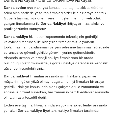
Darıca Nakliyat - Darıca Evden Eve Nakliyat
Darıca evden eve nakliyat
konusunda, taşımacılık sektörüne
adını altın harflerle yazdıran firmaları sizler için bir araya getirdik.
Güvenli taşımacılığa önem veren, müşteri memnuniyeti odaklı
çalışan firmalarımız ile
Darıca Nakliyat
ihtiyaçlarınıza, akılcı ve
pratik çözümler sunuyoruz.
Darıca nakliye
hizmetleri kapsamında teknolojinin getirdiği
kolaylıkları tecrübesi ile birleştiren firmalarımız, eşyaların
toplanması, ambalajlanması ve yeni adresine taşınması sürecinde
sorunsuz ve güvenli şekilde görevini yerine getirmektedir.
Alanında uzman ve prestijli nakliye firmalarının bir arada
bulunduğu platformumuzda, sigortalı nakliye garantisi ile kendiniz
güvende hissedebilirsiniz.
Darıca nakliyat firmaları
arasında işini hakkıyla yapan ve
müşterinin gülen yüzü olmayı başaran, en iyi firmaları bir araya
getirdik. Nakliye konusunda planlı çalışmaları ile zamanında ve
sorunsuz hizmet sunarken, her zaman ilk tercih edilenler arasında
olmaları asla tesadüf değil.
Evden eve taşıma ihtiyaçlarında en çok merak edilenler arasında
yer alan
Darıca nakliye fiyatları
, nakliye firmaları tarafından