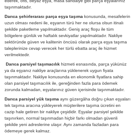
ederek, ofis, beyaz eşya, masa sandalye gibi parça eşyalarınız
taşınmaktadır.
Darıca şehirlerarası parça eşya taşıma
konusunda, mesafelerin
uzun olması nedeni ile, eşyanın türü her ne olursa olsun itinalı
şekilde paketleme yapılmaktadır. Geniş araç floşu ile tüm
bölgelere günlük ve haftalık sevkiyatlar yapılmaktadır. Nakliye
sektöründe güven ve kalitenin öncüsü olarak parça eşya taşıma
taleplerinize cevap verecek her türlü ebatta araç ile hizmet
verilmektedir.
Darıca parsiyel taşımacılık
hizmeti esnasında, parça yükünüz
ya da eşyanız nakliye araçlarına yüklenerek uygun fiyata
taşınmaktadır. Nakliye konusunda en ekonomik fiyatlara sahip
olan parsiyel taşımacılık ile, gereğinden fazla para ödemek
zorunda kalmadan, eşyalarınız güven içerisinde taşınmaktadır.
Darıca parsiyel yük taşıma
aynı güzergâha doğru çıkan eşyaları
tek taşıma aracına yükleyerek müşterilere taşıma ücretini en
cazip hale getiren bir nakliye çeşididir. Eşyalar parsiyel şekilde
taşınırken, normal taşınmadan hiçbir farkı olmadan güvenli
şekilde yeni adreslerine ulaşır. Aynı zamanda fazladan para
ödemeye gerek kalmaz.