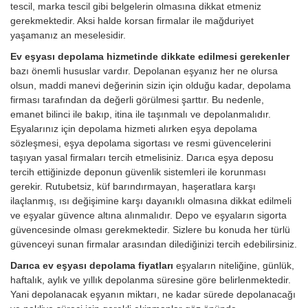
tescil, marka tescil gibi belgelerin olmasına dikkat etmeniz
gerekmektedir. Aksi halde korsan firmalar ile mağduriyet
yaşamanız an meselesidir.
Ev eşyası depolama hizmetinde dikkate edilmesi gerekenler
bazı önemli hususlar vardır. Depolanan eşyanız her ne olursa
olsun, maddi manevi değerinin sizin için olduğu kadar, depolama
firması tarafından da değerli görülmesi şarttır. Bu nedenle,
emanet bilinci ile bakıp, itina ile taşınmalı ve depolanmalıdır.
Eşyalarınız için depolama hizmeti alırken eşya depolama
sözleşmesi, eşya depolama sigortası ve resmi güvencelerini
taşıyan yasal firmaları tercih etmelisiniz. Darıca eşya deposu
tercih ettiğinizde deponun güvenlik sistemleri ile korunması
gerekir. Rutubetsiz, küf barındırmayan, haşeratlara karşı
ilaçlanmış, ısı değişimine karşı dayanıklı olmasına dikkat edilmeli
ve eşyalar güvence altına alınmalıdır. Depo ve eşyaların sigorta
güvencesinde olması gerekmektedir. Sizlere bu konuda her türlü
güvenceyi sunan firmalar arasından dilediğinizi tercih edebilirsiniz.
Darıca ev eşyası depolama fiyatları
eşyaların niteliğine, günlük,
haftalık, aylık ve yıllık depolanma süresine göre belirlenmektedir.
Yani depolanacak eşyanın miktarı, ne kadar sürede depolanacağı