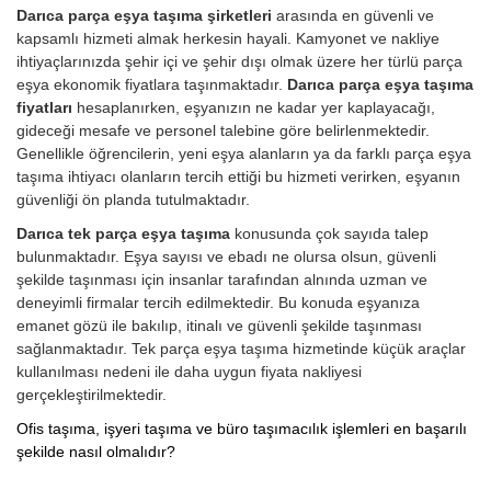
Darıca parça eşya taşıma şirketleri
arasında en güvenli ve
kapsamlı hizmeti almak herkesin hayali. Kamyonet ve nakliye
ihtiyaçlarınızda şehir içi ve şehir dışı olmak üzere her türlü parça
eşya ekonomik fiyatlara taşınmaktadır.
Darıca parça eşya taşıma
fiyatları
hesaplanırken, eşyanızın ne kadar yer kaplayacağı,
gideceği mesafe ve personel talebine göre belirlenmektedir.
Genellikle öğrencilerin, yeni eşya alanların ya da farklı parça eşya
taşıma ihtiyacı olanların tercih ettiği bu hizmeti verirken, eşyanın
güvenliği ön planda tutulmaktadır.
Darıca tek parça eşya taşıma
konusunda çok sayıda talep
bulunmaktadır. Eşya sayısı ve ebadı ne olursa olsun, güvenli
şekilde taşınması için insanlar tarafından alnında uzman ve
deneyimli firmalar tercih edilmektedir. Bu konuda eşyanıza
emanet gözü ile bakılıp, itinalı ve güvenli şekilde taşınması
sağlanmaktadır. Tek parça eşya taşıma hizmetinde küçük araçlar
kullanılması nedeni ile daha uygun fiyata nakliyesi
gerçekleştirilmektedir.
Ofis taşıma, işyeri taşıma ve büro taşımacılık işlemleri en başarılı
şekilde nasıl olmalıdır?