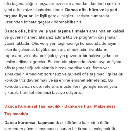
ofis taşımacılığı ile eşyalarınızı riske atmadan, konforlu şekilde
yeni adresinize ulaştırılmaktadır.
Darıca ofis, büro ve iş yeri
taşıma fiyatları
ile ilgili gerekli bilgileri, iletişim numaraları
üzerinden irtibata geçerek öğrenebilirsiniz.
Darıca ofis, büro ve iş yeri taşıma firmaları
arasında en kaliteli
ve güvenli hizmeti almanız adına titiz ve programlı çalışmalar
yapılmaktadır. Ofis ve iş yeri taşımacılığı konusunda deneyimli
ekip ile çalışmak büyük önem arz etmektedir. Evrakların,
raporların ve daha pek çok şeyin güvenilir bir nakliye şirketine
teslim edilmesi gerekir. Bu konuda piyasada sözde uygun fiyata
ofis taşımacılığı adı altında birçok merdiven altı firma yer
almaktadır. Amacınız sorunsuz ve güvenli ofis taşımacılığı ise bu
konuda titiz davranmalı ve işi ehline emanet etmelisiniz. Bu
konuda uzman olup, referans müşterilerin görüşlerinden yola
çıkarak, hareket etmenizi tavsiye ediyoruz.
Darıca Kurumsal Taşımacılık - Banka ve Fuar Malzemesi
Taşımacılığı
Darıca kurumsal taşımacılık
sektöründe kaliteden ödün
vermeden güvenli taşımacılık sunan bir firma ile çalışmak ilk