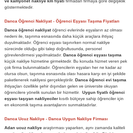
ve kamyonet nakliye km fiyatı
firmadan firmaya göre değişiklik
göstermektedir.
Darıca Öğrenci Nakliyat - Öğrenci Eşyası Taşıma Fiyatları
Darıca öğrenci nakliyat
öğrenci evlerinde eşyaların az olması
nedeni ile, taşınma esnasında daha küçük araçlara ihtiyaç
duyulmaktadır. Öğrenci eşyası taşınırken normal nakliye
sürecinde olduğu gibi talep doğrultusunda, personel
görevlendirmesi yapılmaktadır.
Darıca öğrenci eşyası taşıma
küçük nakliye hizmetine girmektedir. Bu konuda hizmet veren pek
çok firma bulunmaktadır. Öğrencilerin eşyaları her ne kadar az
olursa olsun, taşınma esnasında olası hasara karşı en iyi şekilde
paketlenerek nakliyesi gerçekleştirilir.
Darıca öğrenci evi taşıma
ihtiyaçları özellikle şehir dışından gelen ve üniversite okuyan
öğrencilere yönelik sunulan bir hizmettir.
Uygun fiyatlı öğrenci
eşyası taşıyan nakliyeciler
kısıtlı bütçeye sahip öğrenciler için
en ekonomik taşıma avantajlarını sunmaktadırlar.
Darıca Ucuz Nakliye - Darıca Uygun Nakliye Firması
Adan ucuz nakliye
araştırması yaparken, aynı zamanda kaliteli