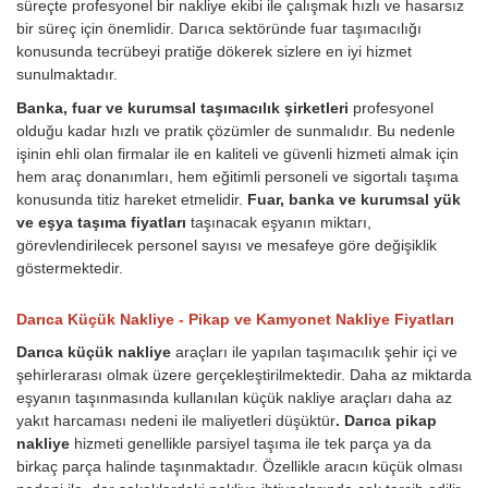
süreçte profesyonel bir nakliye ekibi ile çalışmak hızlı ve hasarsız
bir süreç için önemlidir. Darıca sektöründe fuar taşımacılığı
konusunda tecrübeyi pratiğe dökerek sizlere en iyi hizmet
sunulmaktadır.
Banka, fuar ve kurumsal taşımacılık şirketleri
profesyonel
olduğu kadar hızlı ve pratik çözümler de sunmalıdır. Bu nedenle
işinin ehli olan firmalar ile en kaliteli ve güvenli hizmeti almak için
hem araç donanımları, hem eğitimli personeli ve sigortalı taşıma
konusunda titiz hareket etmelidir.
Fuar, banka ve kurumsal yük
ve eşya taşıma fiyatları
taşınacak eşyanın miktarı,
görevlendirilecek personel sayısı ve mesafeye göre değişiklik
göstermektedir.
Darıca Küçük Nakliye - Pikap ve Kamyonet Nakliye Fiyatları
Darıca küçük nakliye
araçları ile yapılan taşımacılık şehir içi ve
şehirlerarası olmak üzere gerçekleştirilmektedir. Daha az miktarda
eşyanın taşınmasında kullanılan küçük nakliye araçları daha az
yakıt harcaması nedeni ile maliyetleri düşüktür
. Darıca pikap
nakliye
hizmeti genellikle parsiyel taşıma ile tek parça ya da
birkaç parça halinde taşınmaktadır. Özellikle aracın küçük olması