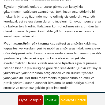
Eşyaların yüksek katlardan zarar görmeden kolaylıkla
çıkarılmasını sağlayan asansörler, tıpkı insan asansörleri gibi
mekanik bir araç üzerinde monte edilmiş sistemlerdir. Asansör
kurulacak evi ve eşyaların durumu incelenir. En uygun pencere ya
da balkon tercih edilir. Halatların kontrol edilmesinin ardından tam
olarak duvara dayanır. Aksi halde yükün taşınması esnasında
sarsılmaya neden olur.
Mobil asansörün yük taşıma kapasitesi
asansörün kaldırma
kapasitesi ve kurulum yeri ile mobil asansör arasındaki mesafeye
göre değişmektedir. Taşınma esnasında alanında uzman operatör
yardımı ile yüklenecek eşyanın kapasitesi en iyi şekilde
ayarlanmalıdır.
Darıca kiralık asansör fiyatları
eşya taşınması
istenen binanın yüksekliğine göre değişmektedir. Çünkü kat sayısı
yükseldikçe yakıt oranında artış olacak ve bu durum fiyatlara
yansıyacaktır. Her türlü malzemenin taşınmasında en etkili ve
pratik çözümü sunan asansör kiralama ile artık nakliye süreci
stressiz ve sorunsuz şekilde giderilmektedir.
Darıca Nakliyat Teklifi - Evden Eve Nakliye Fiyatı Al
Fiyat Hesapla
Teklif Al
Nakliyat Defteri