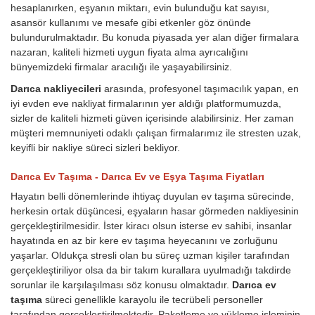
hesaplanırken, eşyanın miktarı, evin bulunduğu kat sayısı,
asansör kullanımı ve mesafe gibi etkenler göz önünde
bulundurulmaktadır. Bu konuda piyasada yer alan diğer firmalara
nazaran, kaliteli hizmeti uygun fiyata alma ayrıcalığını
bünyemizdeki firmalar aracılığı ile yaşayabilirsiniz.
Darıca nakliyecileri
arasında, profesyonel taşımacılık yapan, en
iyi evden eve nakliyat firmalarının yer aldığı platformumuzda,
sizler de kaliteli hizmeti güven içerisinde alabilirsiniz. Her zaman
müşteri memnuniyeti odaklı çalışan firmalarımız ile stresten uzak,
keyifli bir nakliye süreci sizleri bekliyor.
Darıca Ev Taşıma - Darıca Ev ve Eşya Taşıma Fiyatları
Hayatın belli dönemlerinde ihtiyaç duyulan ev taşıma sürecinde,
herkesin ortak düşüncesi, eşyaların hasar görmeden nakliyesinin
gerçekleştirilmesidir. İster kiracı olsun isterse ev sahibi, insanlar
hayatında en az bir kere ev taşıma heyecanını ve zorluğunu
yaşarlar. Oldukça stresli olan bu süreç uzman kişiler tarafından
gerçekleştiriliyor olsa da bir takım kurallara uyulmadığı takdirde
sorunlar ile karşılaşılması söz konusu olmaktadır.
Darıca ev
taşıma
süreci genellikle karayolu ile tecrübeli personeller
tarafından gerçekleştirilmektedir. Paketleme ve yükleme işleminin