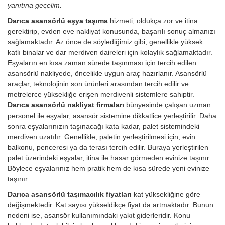
yanıtına geçelim.
Darıca asansörlü eşya taşıma
hizmeti, oldukça zor ve itina
gerektirip, evden eve nakliyat konusunda, başarılı sonuç almanızı
sağlamaktadır. Az önce de söylediğimiz gibi, genellikle yüksek
katlı binalar ve dar merdiven daireleri için kolaylık sağlamaktadır.
Eşyaların en kısa zaman sürede taşınması için tercih edilen
asansörlü nakliyede, öncelikle uygun araç hazırlanır. Asansörlü
araçlar, teknolojinin son ürünleri arasından tercih edilir ve
metrelerce yüksekliğe erişen merdivenli sistemlere sahiptir.
Darıca asansörlü nakliyat firmaları
bünyesinde çalışan uzman
personel ile eşyalar, asansör sistemine dikkatlice yerleştirilir. Daha
sonra eşyalarınızın taşınacağı kata kadar, palet sistemindeki
merdiven uzatılır. Genellikle, paletin yerleştirilmesi için, evin
balkonu, penceresi ya da terası tercih edilir. Buraya yerleştirilen
palet üzerindeki eşyalar, itina ile hasar görmeden evinize taşınır.
Böylece eşyalarınız hem pratik hem de kısa sürede yeni evinize
taşınır.
Darıca asansörlü taşımacılık fiyatları
kat yüksekliğine göre
değişmektedir. Kat sayısı yükseldikçe fiyat da artmaktadır. Bunun
nedeni ise, asansör kullanımındaki yakıt giderleridir.
Konu