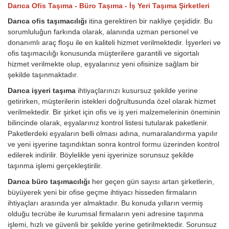
Darıca Ofis Taşıma - Büro Taşıma - İş Yeri Taşıma Şirketleri
Darıca ofis taşımacılığı
itina gerektiren bir nakliye çeşididir. Bu
sorumluluğun farkında olarak, alanında uzman personel ve
donanımlı araç floşu ile en kaliteli hizmet verilmektedir. İşyerleri ve
ofis taşımacılığı konusunda müşterilere garantili ve sigortalı
hizmet verilmekte olup, eşyalarınız yeni ofisinize sağlam bir
şekilde taşınmaktadır.
Darıca işyeri taşıma
ihtiyaçlarınızı kusursuz şekilde yerine
getirirken, müşterilerin istekleri doğrultusunda özel olarak hizmet
verilmektedir. Bir şirket için ofis ve iş yeri malzemelerinin öneminin
bilincinde olarak, eşyalarınız kontrol listesi tutularak paketlenir.
Paketlerdeki eşyaların belli olması adına, numaralandırma yapılır
ve yeni işyerine taşındıktan sonra kontrol formu üzerinden kontrol
edilerek indirilir. Böylelikle yeni işyerinize sorunsuz şekilde
taşınma işlemi gerçekleştirilir.
Darıca büro taşımacılığı
her geçen gün sayısı artan şirketlerin,
büyüyerek yeni bir ofise geçme ihtiyacı hisseden firmaların
ihtiyaçları arasında yer almaktadır. Bu konuda yılların vermiş
olduğu tecrübe ile kurumsal firmaların yeni adresine taşınma
işlemi, hızlı ve güvenli bir şekilde yerine getirilmektedir. Sorunsuz