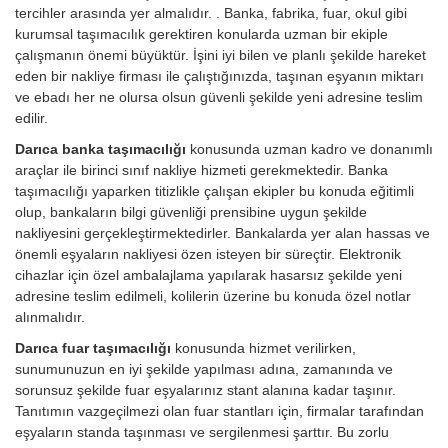
tercihler arasında yer almalıdır. . Banka, fabrika, fuar, okul gibi
kurumsal taşımacılık gerektiren konularda uzman bir ekiple
çalışmanın önemi büyüktür. İşini iyi bilen ve planlı şekilde hareket
eden bir nakliye firması ile çalıştığınızda, taşınan eşyanın miktarı
ve ebadı her ne olursa olsun güvenli şekilde yeni adresine teslim
edilir.
Darıca banka taşımacılığı
konusunda uzman kadro ve donanımlı
araçlar ile birinci sınıf nakliye hizmeti gerekmektedir. Banka
taşımacılığı yaparken titizlikle çalışan ekipler bu konuda eğitimli
olup, bankaların bilgi güvenliği prensibine uygun şekilde
nakliyesini gerçekleştirmektedirler. Bankalarda yer alan hassas ve
önemli eşyaların nakliyesi özen isteyen bir süreçtir. Elektronik
cihazlar için özel ambalajlama yapılarak hasarsız şekilde yeni
adresine teslim edilmeli, kolilerin üzerine bu konuda özel notlar
alınmalıdır.
Darıca fuar taşımacılığı
konusunda hizmet verilirken,
sunumunuzun en iyi şekilde yapılması adına, zamanında ve
sorunsuz şekilde fuar eşyalarınız stant alanına kadar taşınır.
Tanıtımın vazgeçilmezi olan fuar stantları için, firmalar tarafından
eşyaların standa taşınması ve sergilenmesi şarttır. Bu zorlu