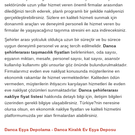
sektöründe uzun yıllar hizmet veren önemli firmalar arasından
dilediğinizi tercih ederek, planlı programlı bir şekilde nakliyenizi
gerçekleştirebilirsiniz. Sizlere en kaliteli hizmeti sunmak için
donanımlı araçları ve deneyimli personeli ile hizmet veren bu
firmalar ile yaşayacağınız taşınma stresini en aza indireceksiniz.
Şehirler arası yolculuk oldukça uzun bir süreçtir ve bu sürece
uygun deneyimli personel ve araç tercih edilmelidir.
Darıca
şehirlerarası taşımacılık fiyatları
belirlenirken, oda sayısı,
eşyanın miktarı, mesafe, personel sayısı, kat sayısı, asansör
kullanılıp kullanımı gibi unsurlar göz önünde bulundurulmaktadır.
Firmalarımız evden eve nakliyat konusunda müşterilerine en
ekonomik rakamlar ile hizmet vermektedirler. Kaliteden ödün
vermeden, müşterilerin ihtiyacını karşılayan hizmetleri ile evden
eve nakliyat çözümleri sunmaktadırlar.
Darıca şehirlerarası
nakliye fiyat listesi
hakkında detaylı bilgi için, iletişim bilgileri
üzerinden gerekli bilgiye ulaşabilirsiniz. Türkiye?nin neresine
olursa olsun, en ekonomik nakliye fiyatları ve kaliteli hizmetini
platformumuzda yer alan firmalardan alabilirsiniz.
Darıca Eşya Depolama - Darıca Kiralık Ev Eşya Deposu