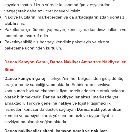
eşyaları taşıtın. Uzun süredir kullanmadığınız eşyalardan
vazgeçerek daha az ücret ödeyebilirsiniz
Nakliye kutularını marketlerden ya da arkadaşlarınızdan ücretsiz
alabilirsiniz
Paketleme için ödeme yapmayın, kendi işinizi kendiniz halledin ve
masraftan tasarruf edin.
Paketleyebildiğiniz her şeyi kendiniz paketleyin ve ekstra
paketleme ücretinden kurtulun.
Darıca Kamyon Garajı, Darıca Nakliyat Ambarı ve Nakliyeciler
Sitesi
Darıca kamyon garajı
Türkiye?nin her bölgesinden gidiş dönüş
araçlarına ev sahipliği yapmaktadır. Şehirlerarası sevkiyat
konusunda hızlı ve ekonomik fiyatı tercih edenlerin ortak noktası
olarak bilinmektedir.
Darıca nakliyeciler sitesi
merkezde yer
almaktadır. Türkiye geneline nakliye ve lojistik taşımacılık
hizmetleri konusunda destek sağlayan
Darıca nakliyat ambarı
komple ve parsiyel olarak yüklerin en hızlı ve uygun fiyat ile
sevkiyatına olanak sağlamaktadır.
Darıca nakliyeciler sitesi, kamyon garajı ve nakliyat