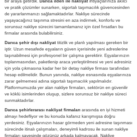
bir araya getirdik.
Darıca ilden ile nakliyat
ihtiyaçlarınıza akılcı
ve pratik çözümler sunarken, sigortalı taşımacılık güvencesinden
de yararlanmanızı sağlamaktadırlar. Nakliye sürecinde
yaşayacağınız taşınma stresini en aza indirmek, konforlu ve
sorunsuz nakliye sürecini tamamlamanız için özel fırsatları bu
firmalar arasında bulabilirsiniz.
Darıca şehir dışı nakliyat
titizlik ve planlı yapılması gereken bir
iştir. Uzun mesafede eşyaların güven içerisinde yeni adreslerine
taşınabilmesi için profesyonel bir çalışma gerektirir. Eşyalarınızın
toplanmasından, paketlenip araca yerleştirilmesi ve yeni adresiniz
için yola çıkmasına kadar her bir detay nakliye firması tarafından
hesap edilmelidir. Bunun yanında, nakliye esnasında eşyalarınıza
zarar gelmemesi adına sigortalı taşımacılık yapılmalıdır.
Platformumuzda yer alan nakliye firmaları, sektörün en güvenilir
ve köklü isimlerinden oluşup, sizlere sorunsuz bir nakliye süreci
sunmaktadırlar.
Darıca şehirlerarası nakliyat firmaları
arasında en iyi hizmeti
almayı hedefliyor ve bu konuda kafanız karışmışsa doğru
yerdesiniz. Eşyalarınızın hasar görmeden yeni adresine taşınması
sürecinde itinalı çalışmaları, deneyimli kadrosu ile sunan nakliye
firmaları sayesinde gözünüz arkada kalmayacak. Nakliye