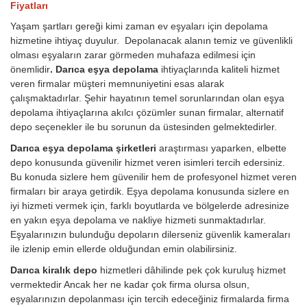
Fiyatları
Yaşam şartları gereği kimi zaman ev eşyaları için depolama
hizmetine ihtiyaç duyulur. Depolanacak alanın temiz ve güvenlikli
olması eşyaların zarar görmeden muhafaza edilmesi için
önemlidir
. Darıca eşya depolama
ihtiyaçlarında kaliteli hizmet
veren firmalar müşteri memnuniyetini esas alarak
çalışmaktadırlar. Şehir hayatının temel sorunlarından olan eşya
depolama ihtiyaçlarına akılcı çözümler sunan firmalar, alternatif
depo seçenekler ile bu sorunun da üstesinden gelmektedirler.
Darıca eşya depolama şirketleri
araştırması yaparken, elbette
depo konusunda güvenilir hizmet veren isimleri tercih edersiniz.
Bu konuda sizlere hem güvenilir hem de profesyonel hizmet veren
firmaları bir araya getirdik. Eşya depolama konusunda sizlere en
iyi hizmeti vermek için, farklı boyutlarda ve bölgelerde adresinize
en yakın eşya depolama ve nakliye hizmeti sunmaktadırlar.
Eşyalarınızın bulunduğu depoların dilerseniz güvenlik kameraları
ile izlenip emin ellerde olduğundan emin olabilirsiniz.
Darıca kiralık depo
hizmetleri dâhilinde pek çok kuruluş hizmet
vermektedir Ancak her ne kadar çok firma olursa olsun,
eşyalarınızın depolanması için tercih edeceğiniz firmalarda firma