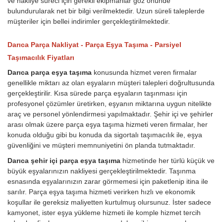
ve nakliye süreci için gerekli ekipmanlar göz önünde
bulundurularak net bir bilgi verilmektedir. Uzun süreli taleplerde
müşteriler için bellei indirimler gerçekleştirilmektedir.
Darıca Parça Nakliyat - Parça Eşya Taşıma - Parsiyel
Taşımacılık Fiyatları
Darıca parça eşya taşıma
konusunda hizmet veren firmalar
genellikle miktarı az olan eşyaların müşteri talepleri doğrultusunda
gerçekleştirilir. Kısa sürede parça eşyaların taşınması için
profesyonel çözümler üretirken, eşyanın miktarına uygun nitelikte
araç ve personel yönlendirmesi yapılmaktadır. Şehir içi ve şehirler
arası olmak üzere parça eşya taşıma hizmeti veren firmalar, her
konuda olduğu gibi bu konuda da sigortalı taşımacılık ile, eşya
güvenliğini ve müşteri memnuniyetini ön planda tutmaktadır.
Darıca şehir içi parça eşya taşıma
hizmetinde her türlü küçük ve
büyük eşyalarınızın nakliyesi gerçekleştirilmektedir. Taşınma
esnasında eşyalarınızın zarar görmemesi için paketlenip itina ile
sarılır. Parça eşya taşıma hizmeti verirken hızlı ve ekonomik
koşullar ile gereksiz maliyetten kurtulmuş olursunuz. İster sadece
kamyonet, ister eşya yükleme hizmeti ile komple hizmet tercih