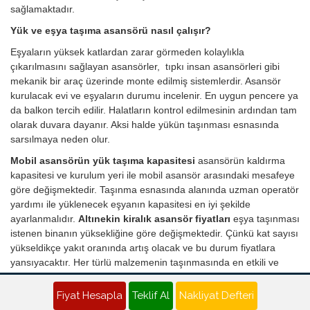
sağlamaktadır.
Yük ve eşya taşıma asansörü nasıl çalışır?
Eşyaların yüksek katlardan zarar görmeden kolaylıkla
çıkarılmasını sağlayan asansörler, tıpkı insan asansörleri gibi
mekanik bir araç üzerinde monte edilmiş sistemlerdir. Asansör
kurulacak evi ve eşyaların durumu incelenir. En uygun pencere ya
da balkon tercih edilir. Halatların kontrol edilmesinin ardından tam
olarak duvara dayanır. Aksi halde yükün taşınması esnasında
sarsılmaya neden olur.
Mobil asansörün yük taşıma kapasitesi
asansörün kaldırma
kapasitesi ve kurulum yeri ile mobil asansör arasındaki mesafeye
göre değişmektedir. Taşınma esnasında alanında uzman operatör
yardımı ile yüklenecek eşyanın kapasitesi en iyi şekilde
ayarlanmalıdır.
Altınekin kiralık asansör fiyatları
eşya taşınması
istenen binanın yüksekliğine göre değişmektedir. Çünkü kat sayısı
yükseldikçe yakıt oranında artış olacak ve bu durum fiyatlara
yansıyacaktır. Her türlü malzemenin taşınmasında en etkili ve
pratik çözümü sunan asansör kiralama ile artık nakliye süreci
stressiz ve sorunsuz şekilde giderilmektedir.
Fiyat Hesapla
Teklif Al
Nakliyat Defteri