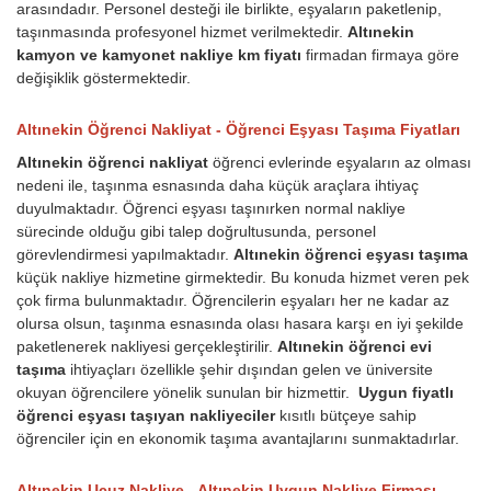
arasındadır. Personel desteği ile birlikte, eşyaların paketlenip,
taşınmasında profesyonel hizmet verilmektedir.
Altınekin
kamyon ve kamyonet nakliye km fiyatı
firmadan firmaya göre
değişiklik göstermektedir.
Altınekin Öğrenci Nakliyat - Öğrenci Eşyası Taşıma Fiyatları
Altınekin öğrenci nakliyat
öğrenci evlerinde eşyaların az olması
nedeni ile, taşınma esnasında daha küçük araçlara ihtiyaç
duyulmaktadır. Öğrenci eşyası taşınırken normal nakliye
sürecinde olduğu gibi talep doğrultusunda, personel
görevlendirmesi yapılmaktadır.
Altınekin öğrenci eşyası taşıma
küçük nakliye hizmetine girmektedir. Bu konuda hizmet veren pek
çok firma bulunmaktadır. Öğrencilerin eşyaları her ne kadar az
olursa olsun, taşınma esnasında olası hasara karşı en iyi şekilde
paketlenerek nakliyesi gerçekleştirilir.
Altınekin öğrenci evi
taşıma
ihtiyaçları özellikle şehir dışından gelen ve üniversite
okuyan öğrencilere yönelik sunulan bir hizmettir.
Uygun fiyatlı
öğrenci eşyası taşıyan nakliyeciler
kısıtlı bütçeye sahip
öğrenciler için en ekonomik taşıma avantajlarını sunmaktadırlar.
Altınekin Ucuz Nakliye - Altınekin Uygun Nakliye Firması