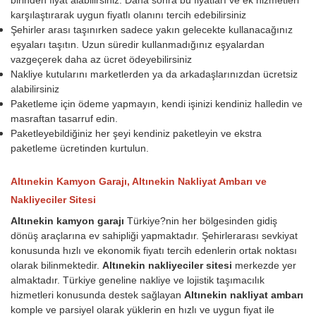
karşılaştırarak uygun fiyatlı olanını tercih edebilirsiniz
Şehirler arası taşınırken sadece yakın gelecekte kullanacağınız
eşyaları taşıtın. Uzun süredir kullanmadığınız eşyalardan
vazgeçerek daha az ücret ödeyebilirsiniz
Nakliye kutularını marketlerden ya da arkadaşlarınızdan ücretsiz
alabilirsiniz
Paketleme için ödeme yapmayın, kendi işinizi kendiniz halledin ve
masraftan tasarruf edin.
Paketleyebildiğiniz her şeyi kendiniz paketleyin ve ekstra
paketleme ücretinden kurtulun.
Altınekin Kamyon Garajı, Altınekin Nakliyat Ambarı ve
Nakliyeciler Sitesi
Altınekin kamyon garajı
Türkiye?nin her bölgesinden gidiş
dönüş araçlarına ev sahipliği yapmaktadır. Şehirlerarası sevkiyat
konusunda hızlı ve ekonomik fiyatı tercih edenlerin ortak noktası
olarak bilinmektedir.
Altınekin nakliyeciler sitesi
merkezde yer
almaktadır. Türkiye geneline nakliye ve lojistik taşımacılık
hizmetleri konusunda destek sağlayan
Altınekin nakliyat ambarı
komple ve parsiyel olarak yüklerin en hızlı ve uygun fiyat ile