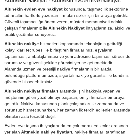
Altınekin Nakliyat - Altınekin Evden Eve Nakliyat
Altınekin evden eve nakliyat
konusunda, taşımacılık sektörüne
adını altın harflerle yazdıran firmaları sizler için bir araya getirdik.
Güvenli taşımacılığa önem veren, müşteri memnuniyeti odaklı
çalışan firmalarımız ile
Altınekin Nakliyat
ihtiyaçlarınıza, akılcı ve
pratik çözümler sunuyoruz.
Altınekin nakliye
hizmetleri kapsamında teknolojinin getirdiği
kolaylıkları tecrübesi ile birleştiren firmalarımız, eşyaların
toplanması, ambalajlanması ve yeni adresine taşınması sürecinde
sorunsuz ve güvenli şekilde görevini yerine getirmektedir.
Alanında uzman ve prestijli nakliye firmalarının bir arada
bulunduğu platformumuzda, sigortalı nakliye garantisi ile kendiniz
güvende hissedebilirsiniz.
Altınekin nakliyat firmaları
arasında işini hakkıyla yapan ve
müşterinin gülen yüzü olmayı başaran, en iyi firmaları bir araya
getirdik. Nakliye konusunda planlı çalışmaları ile zamanında ve
sorunsuz hizmet sunarken, her zaman ilk tercih edilenler arasında
olmaları asla tesadüf değil.
Evden eve taşıma ihtiyaçlarında en çok merak edilenler arasında
yer alan
Altınekin nakliye fiyatları
, nakliye firmaları tarafından