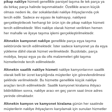
pikap nakliye
hizmeti genellikle parsiyel taşıma ile tek parça ya
da birkaç parça halinde taşınmaktadır. Özellikle aracın küçük
olması nedeni ile, dar sokaklardaki nakliye ihtiyaçlarında çok
tercih edilir. Sadece ev eşyası ile kalmayıp, nakliyesi
gerçekleştirilecek herhangi bir ürün için de pikap nakliye hizmeti
tercih edilmektedir. Mini nakliye olarak hizmet verilirken hemen
her mahalle ve ilçeye taşıma işlemi gerçekleştirilmektedir.
Altınekin kamyonet nakliye
genellikle parça eşya taşıma
sektöründe tercih edilmektedir. İster sadece kamyonet ya da eşya
yükleme dâhil olarak hizmet verilmektedir. Buzdolabı, parça
mobilya, beyaz eşya ya da ofis malzemeleri gibi taşıma
hizmetlerinde tercih edilmektedir.
Altınekin saatlik nakliye hizmeti
nakliye kamyonlarının saatlik
olarak belli bir ücret karşılığında müşteriler için görevlendirilmesi
şeklinde verilmektedir. Bu hizmette genellikle küçük nakliye
araçları tercih edilmektedir. Saatlik kamyonet kiralama ihtiyacı
bildirildikten sonra, nakliye aracı en geç yarım saat önce adres
yerinde olmaktadır.
Altınekin kamyon ve kamyonet kiralama
günün her saatinde
müşterilerin nakliye ihtiyaçlarını karşılamak için sunulan hizmetler