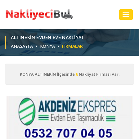
Toggl
Navig
ALTINEKIN EVDEN EVE NAKLIYAT
ANASAYFA
KONYA
FIRMALAR
KONYA ALTINEKİN İlçesinde
6
Nakliyat Firması Var.