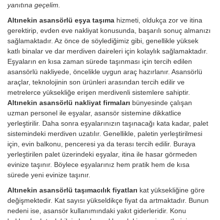
yanıtına geçelim.
Altınekin asansörlü eşya taşıma
hizmeti, oldukça zor ve itina
gerektirip, evden eve nakliyat konusunda, başarılı sonuç almanızı
sağlamaktadır. Az önce de söylediğimiz gibi, genellikle yüksek
katlı binalar ve dar merdiven daireleri için kolaylık sağlamaktadır.
Eşyaların en kısa zaman sürede taşınması için tercih edilen
asansörlü nakliyede, öncelikle uygun araç hazırlanır. Asansörlü
araçlar, teknolojinin son ürünleri arasından tercih edilir ve
metrelerce yüksekliğe erişen merdivenli sistemlere sahiptir.
Altınekin asansörlü nakliyat firmaları
bünyesinde çalışan
uzman personel ile eşyalar, asansör sistemine dikkatlice
yerleştirilir. Daha sonra eşyalarınızın taşınacağı kata kadar, palet
sistemindeki merdiven uzatılır. Genellikle, paletin yerleştirilmesi
için, evin balkonu, penceresi ya da terası tercih edilir. Buraya
yerleştirilen palet üzerindeki eşyalar, itina ile hasar görmeden
evinize taşınır. Böylece eşyalarınız hem pratik hem de kısa
sürede yeni evinize taşınır.
Altınekin asansörlü taşımacılık fiyatları
kat yüksekliğine göre
değişmektedir. Kat sayısı yükseldikçe fiyat da artmaktadır. Bunun
nedeni ise, asansör kullanımındaki yakıt giderleridir.
Konu