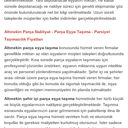
belirlenmektedir. Yani depolanacak eşyanın miktarı, ne kadar
sürede depolanacağı ve nakliye süreci için gerekli ekipmanlar göz
önünde bulundurularak net bir bilgi verilmektedir. Uzun süreli
taleplerde müşteriler için bellei indirimler gerçekleştirilmektedir.
Altınekin Parça Nakliyat - Parça Eşya Taşıma - Parsiyel
Taşımacılık Fiyatları
Altınekin parça eşya taşıma
konusunda hizmet veren firmalar
genellikle miktarı az olan eşyaların müşteri talepleri doğrultusunda
gerçekleştirilir. Kısa sürede parça eşyaların taşınması için
profesyonel çözümler üretirken, eşyanın miktarına uygun nitelikte
araç ve personel yönlendirmesi yapılmaktadır. Şehir içi ve şehirler
arası olmak üzere parça eşya taşıma hizmeti veren firmalar, her
konuda olduğu gibi bu konuda da sigortalı taşımacılık ile, eşya
güvenliğini ve müşteri memnuniyetini ön planda tutmaktadır.
Altınekin şehir içi parça eşya taşıma
hizmetinde her türlü küçük
ve büyük eşyalarınızın nakliyesi gerçekleştirilmektedir. Taşınma
esnasında eşyalarınızın zarar görmemesi için paketlenip itina ile
sarılır. Parça eşya taşıma hizmeti verirken hızlı ve ekonomik
koşullar ile gereksiz maliyetten kurtulmuş olursunuz. İster sadece