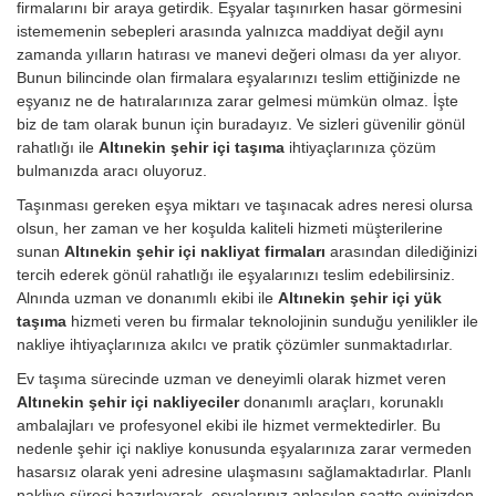
firmalarını bir araya getirdik. Eşyalar taşınırken hasar görmesini
istememenin sebepleri arasında yalnızca maddiyat değil aynı
zamanda yılların hatırası ve manevi değeri olması da yer alıyor.
Bunun bilincinde olan firmalara eşyalarınızı teslim ettiğinizde ne
eşyanız ne de hatıralarınıza zarar gelmesi mümkün olmaz. İşte
biz de tam olarak bunun için buradayız. Ve sizleri güvenilir gönül
rahatlığı ile
Altınekin şehir içi taşıma
ihtiyaçlarınıza çözüm
bulmanızda aracı oluyoruz.
Taşınması gereken eşya miktarı ve taşınacak adres neresi olursa
olsun, her zaman ve her koşulda kaliteli hizmeti müşterilerine
sunan
Altınekin şehir içi nakliyat firmaları
arasından dilediğinizi
tercih ederek gönül rahatlığı ile eşyalarınızı teslim edebilirsiniz.
Alnında uzman ve donanımlı ekibi ile
Altınekin şehir içi yük
taşıma
hizmeti veren bu firmalar teknolojinin sunduğu yenilikler ile
nakliye ihtiyaçlarınıza akılcı ve pratik çözümler sunmaktadırlar.
Ev taşıma sürecinde uzman ve deneyimli olarak hizmet veren
Altınekin şehir içi nakliyeciler
donanımlı araçları, korunaklı
ambalajları ve profesyonel ekibi ile hizmet vermektedirler. Bu
nedenle şehir içi nakliye konusunda eşyalarınıza zarar vermeden
hasarsız olarak yeni adresine ulaşmasını sağlamaktadırlar. Planlı
nakliye süreci hazırlayarak, eşyalarınız anlaşılan saatte evinizden