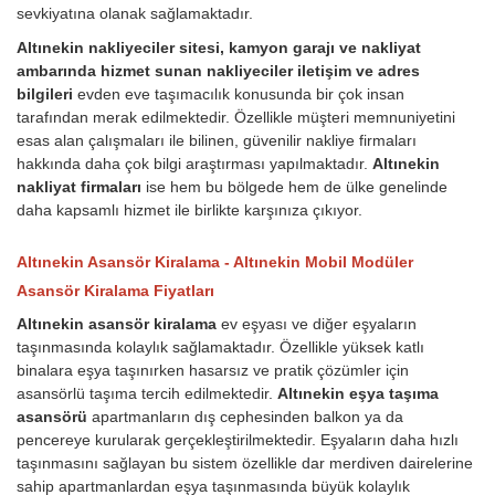
sevkiyatına olanak sağlamaktadır.
Altınekin nakliyeciler sitesi, kamyon garajı ve nakliyat
ambarında hizmet sunan nakliyeciler iletişim ve adres
bilgileri
evden eve taşımacılık konusunda bir çok insan
tarafından merak edilmektedir. Özellikle müşteri memnuniyetini
esas alan çalışmaları ile bilinen, güvenilir nakliye firmaları
hakkında daha çok bilgi araştırması yapılmaktadır.
Altınekin
nakliyat firmaları
ise hem bu bölgede hem de ülke genelinde
daha kapsamlı hizmet ile birlikte karşınıza çıkıyor.
Altınekin Asansör Kiralama - Altınekin Mobil Modüler
Asansör Kiralama Fiyatları
Altınekin asansör kiralama
ev eşyası ve diğer eşyaların
taşınmasında kolaylık sağlamaktadır. Özellikle yüksek katlı
binalara eşya taşınırken hasarsız ve pratik çözümler için
asansörlü taşıma tercih edilmektedir.
Altınekin eşya taşıma
asansörü
apartmanların dış cephesinden balkon ya da
pencereye kurularak gerçekleştirilmektedir. Eşyaların daha hızlı
taşınmasını sağlayan bu sistem özellikle dar merdiven dairelerine
sahip apartmanlardan eşya taşınmasında büyük kolaylık