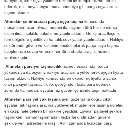
kamyonet, ister eşya yükleme hizmeti ile komple hizmet tercih
ederek, ofis, beyaz eşya, masa sandalye gibi parça eşyalarınız
taşınmaktadır.
Altınekin şehirlerarası parça eşya taşıma
konusunda,
mesafelerin uzun olması nedeni ile, eşyanın türü her ne olursa
olsun itinalı şekilde paketleme yapılmaktadır. Geniş araç floşu ile
tüm bölgelere günlük ve haftalık sevkiyatlar yapılmaktadır. Nakliye
sektöründe güven ve kalitenin öncüsü olarak parça eşya taşıma
taleplerinize cevap verecek her türlü ebatta araç ile hizmet
verilmektedir.
Altınekin parsiyel taşımacılık
hizmeti esnasında, parça
yükünüz ya da eşyanız nakliye araçlarına yüklenerek uygun fiyata
taşınmaktadır. Nakliye konusunda en ekonomik fiyatlara sahip
olan parsiyel taşımacılık ile, gereğinden fazla para ödemek
zorunda kalmadan, eşyalarınız güven içerisinde taşınmaktadır.
Altınekin parsiyel yük taşıma
aynı güzergâha doğru çıkan
eşyaları tek taşıma aracına yükleyerek müşterilere taşıma ücretini
en cazip hale getiren bir nakliye çeşididir. Eşyalar parsiyel şekilde
taşınırken, normal taşınmadan hiçbir farkı olmadan güvenli
şekilde yeni adreslerine ulaşır. Aynı zamanda fazladan para