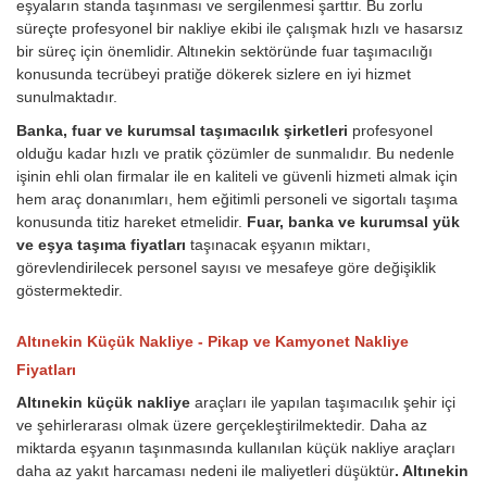
eşyaların standa taşınması ve sergilenmesi şarttır. Bu zorlu
süreçte profesyonel bir nakliye ekibi ile çalışmak hızlı ve hasarsız
bir süreç için önemlidir. Altınekin sektöründe fuar taşımacılığı
konusunda tecrübeyi pratiğe dökerek sizlere en iyi hizmet
sunulmaktadır.
Banka, fuar ve kurumsal taşımacılık şirketleri
profesyonel
olduğu kadar hızlı ve pratik çözümler de sunmalıdır. Bu nedenle
işinin ehli olan firmalar ile en kaliteli ve güvenli hizmeti almak için
hem araç donanımları, hem eğitimli personeli ve sigortalı taşıma
konusunda titiz hareket etmelidir.
Fuar, banka ve kurumsal yük
ve eşya taşıma fiyatları
taşınacak eşyanın miktarı,
görevlendirilecek personel sayısı ve mesafeye göre değişiklik
göstermektedir.
Altınekin Küçük Nakliye - Pikap ve Kamyonet Nakliye
Fiyatları
Altınekin küçük nakliye
araçları ile yapılan taşımacılık şehir içi
ve şehirlerarası olmak üzere gerçekleştirilmektedir. Daha az
miktarda eşyanın taşınmasında kullanılan küçük nakliye araçları
daha az yakıt harcaması nedeni ile maliyetleri düşüktür
. Altınekin