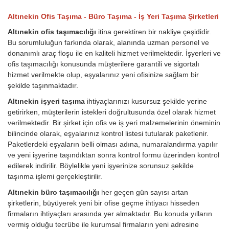
Altınekin Ofis Taşıma - Büro Taşıma - İş Yeri Taşıma Şirketleri
Altınekin ofis taşımacılığı
itina gerektiren bir nakliye çeşididir.
Bu sorumluluğun farkında olarak, alanında uzman personel ve
donanımlı araç floşu ile en kaliteli hizmet verilmektedir. İşyerleri ve
ofis taşımacılığı konusunda müşterilere garantili ve sigortalı
hizmet verilmekte olup, eşyalarınız yeni ofisinize sağlam bir
şekilde taşınmaktadır.
Altınekin işyeri taşıma
ihtiyaçlarınızı kusursuz şekilde yerine
getirirken, müşterilerin istekleri doğrultusunda özel olarak hizmet
verilmektedir. Bir şirket için ofis ve iş yeri malzemelerinin öneminin
bilincinde olarak, eşyalarınız kontrol listesi tutularak paketlenir.
Paketlerdeki eşyaların belli olması adına, numaralandırma yapılır
ve yeni işyerine taşındıktan sonra kontrol formu üzerinden kontrol
edilerek indirilir. Böylelikle yeni işyerinize sorunsuz şekilde
taşınma işlemi gerçekleştirilir.
Altınekin büro taşımacılığı
her geçen gün sayısı artan
şirketlerin, büyüyerek yeni bir ofise geçme ihtiyacı hisseden
firmaların ihtiyaçları arasında yer almaktadır. Bu konuda yılların
vermiş olduğu tecrübe ile kurumsal firmaların yeni adresine