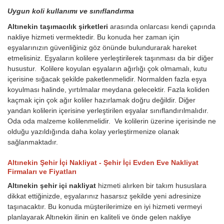
Uygun koli kullanımı ve sınıflandırma
Altınekin taşımacılık şirketleri
arasında onlarcası kendi çapında
nakliye hizmeti vermektedir. Bu konuda her zaman için
eşyalarınızın güvenliğiniz göz önünde bulundurarak hareket
etmelisiniz. Eşyaların kolilere yerleştirilerek taşınması da bir diğer
husustur. Kolilere koyulan eşyaların ağırlığı çok olmamalı, kutu
içerisine sığacak şekilde paketlenmelidir. Normalden fazla eşya
koyulması halinde, yırtılmalar meydana gelecektir. Fazla koliden
kaçmak için çok ağır koliler hazırlamak doğru değildir. Diğer
yandan kolilerin içerisine yerleştirilen eşyalar sınıflandırılmalıdır.
Oda oda malzeme kolilenmelidir. Ve kolilerin üzerine içerisinde ne
olduğu yazıldığında daha kolay yerleştirmenize olanak
sağlanmaktadır.
Altınekin Şehir İçi Nakliyat - Şehir İçi Evden Eve Nakliyat
Firmaları ve Fiyatları
Altınekin şehir içi nakliyat
hizmeti alırken bir takım hususlara
dikkat ettiğinizde, eşyalarınız hasarsız şekilde yeni adresinize
taşınacaktır. Bu konuda müşterilerimize en iyi hizmeti vermeyi
planlayarak Altınekin ilinin en kaliteli ve önde gelen nakliye