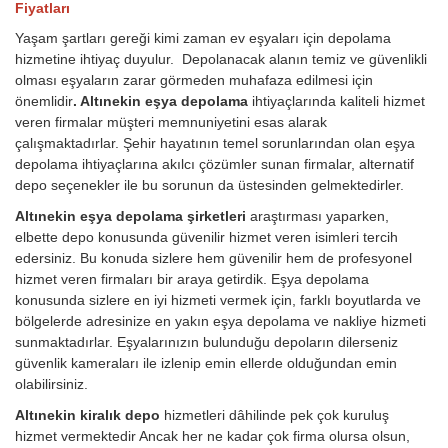
Fiyatları
Yaşam şartları gereği kimi zaman ev eşyaları için depolama
hizmetine ihtiyaç duyulur. Depolanacak alanın temiz ve güvenlikli
olması eşyaların zarar görmeden muhafaza edilmesi için
önemlidir
. Altınekin eşya depolama
ihtiyaçlarında kaliteli hizmet
veren firmalar müşteri memnuniyetini esas alarak
çalışmaktadırlar. Şehir hayatının temel sorunlarından olan eşya
depolama ihtiyaçlarına akılcı çözümler sunan firmalar, alternatif
depo seçenekler ile bu sorunun da üstesinden gelmektedirler.
Altınekin eşya depolama şirketleri
araştırması yaparken,
elbette depo konusunda güvenilir hizmet veren isimleri tercih
edersiniz. Bu konuda sizlere hem güvenilir hem de profesyonel
hizmet veren firmaları bir araya getirdik. Eşya depolama
konusunda sizlere en iyi hizmeti vermek için, farklı boyutlarda ve
bölgelerde adresinize en yakın eşya depolama ve nakliye hizmeti
sunmaktadırlar. Eşyalarınızın bulunduğu depoların dilerseniz
güvenlik kameraları ile izlenip emin ellerde olduğundan emin
olabilirsiniz.
Altınekin kiralık depo
hizmetleri dâhilinde pek çok kuruluş
hizmet vermektedir Ancak her ne kadar çok firma olursa olsun,