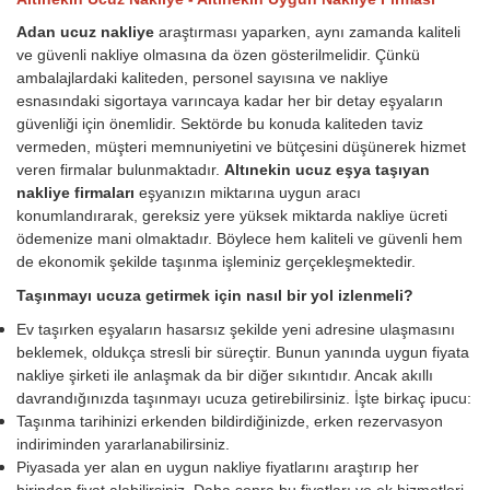
Adan ucuz nakliye
araştırması yaparken, aynı zamanda kaliteli
ve güvenli nakliye olmasına da özen gösterilmelidir. Çünkü
ambalajlardaki kaliteden, personel sayısına ve nakliye
esnasındaki sigortaya varıncaya kadar her bir detay eşyaların
güvenliği için önemlidir. Sektörde bu konuda kaliteden taviz
vermeden, müşteri memnuniyetini ve bütçesini düşünerek hizmet
veren firmalar bulunmaktadır.
Altınekin ucuz eşya taşıyan
nakliye firmaları
eşyanızın miktarına uygun aracı
konumlandırarak, gereksiz yere yüksek miktarda nakliye ücreti
ödemenize mani olmaktadır. Böylece hem kaliteli ve güvenli hem
de ekonomik şekilde taşınma işleminiz gerçekleşmektedir.
Taşınmayı ucuza getirmek için nasıl bir yol izlenmeli?
Ev taşırken eşyaların hasarsız şekilde yeni adresine ulaşmasını
beklemek, oldukça stresli bir süreçtir. Bunun yanında uygun fiyata
nakliye şirketi ile anlaşmak da bir diğer sıkıntıdır. Ancak akıllı
davrandığınızda taşınmayı ucuza getirebilirsiniz. İşte birkaç ipucu:
Taşınma tarihinizi erkenden bildirdiğinizde, erken rezervasyon
indiriminden yararlanabilirsiniz.
Piyasada yer alan en uygun nakliye fiyatlarını araştırıp her
birinden fiyat alabilirsiniz. Daha sonra bu fiyatları ve ek hizmetleri