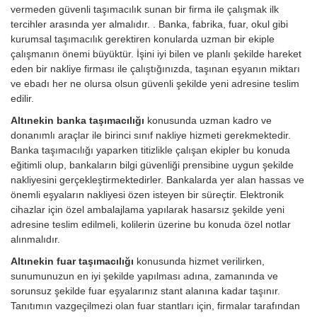
vermeden güvenli taşımacılık sunan bir firma ile çalışmak ilk
tercihler arasında yer almalıdır. . Banka, fabrika, fuar, okul gibi
kurumsal taşımacılık gerektiren konularda uzman bir ekiple
çalışmanın önemi büyüktür. İşini iyi bilen ve planlı şekilde hareket
eden bir nakliye firması ile çalıştığınızda, taşınan eşyanın miktarı
ve ebadı her ne olursa olsun güvenli şekilde yeni adresine teslim
edilir.
Altınekin banka taşımacılığı
konusunda uzman kadro ve
donanımlı araçlar ile birinci sınıf nakliye hizmeti gerekmektedir.
Banka taşımacılığı yaparken titizlikle çalışan ekipler bu konuda
eğitimli olup, bankaların bilgi güvenliği prensibine uygun şekilde
nakliyesini gerçekleştirmektedirler. Bankalarda yer alan hassas ve
önemli eşyaların nakliyesi özen isteyen bir süreçtir. Elektronik
cihazlar için özel ambalajlama yapılarak hasarsız şekilde yeni
adresine teslim edilmeli, kolilerin üzerine bu konuda özel notlar
alınmalıdır.
Altınekin fuar taşımacılığı
konusunda hizmet verilirken,
sunumunuzun en iyi şekilde yapılması adına, zamanında ve
sorunsuz şekilde fuar eşyalarınız stant alanına kadar taşınır.
Tanıtımın vazgeçilmezi olan fuar stantları için, firmalar tarafından