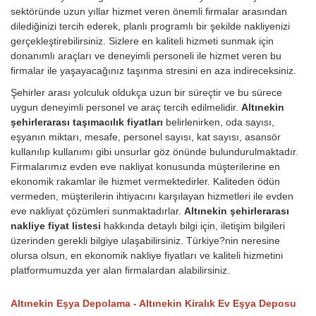
sektöründe uzun yıllar hizmet veren önemli firmalar arasından
dilediğinizi tercih ederek, planlı programlı bir şekilde nakliyenizi
gerçekleştirebilirsiniz. Sizlere en kaliteli hizmeti sunmak için
donanımlı araçları ve deneyimli personeli ile hizmet veren bu
firmalar ile yaşayacağınız taşınma stresini en aza indireceksiniz.
Şehirler arası yolculuk oldukça uzun bir süreçtir ve bu sürece
uygun deneyimli personel ve araç tercih edilmelidir.
Altınekin
şehirlerarası taşımacılık fiyatları
belirlenirken, oda sayısı,
eşyanın miktarı, mesafe, personel sayısı, kat sayısı, asansör
kullanılıp kullanımı gibi unsurlar göz önünde bulundurulmaktadır.
Firmalarımız evden eve nakliyat konusunda müşterilerine en
ekonomik rakamlar ile hizmet vermektedirler. Kaliteden ödün
vermeden, müşterilerin ihtiyacını karşılayan hizmetleri ile evden
eve nakliyat çözümleri sunmaktadırlar.
Altınekin şehirlerarası
nakliye fiyat listesi
hakkında detaylı bilgi için, iletişim bilgileri
üzerinden gerekli bilgiye ulaşabilirsiniz. Türkiye?nin neresine
olursa olsun, en ekonomik nakliye fiyatları ve kaliteli hizmetini
platformumuzda yer alan firmalardan alabilirsiniz.
Altınekin Eşya Depolama - Altınekin Kiralık Ev Eşya Deposu