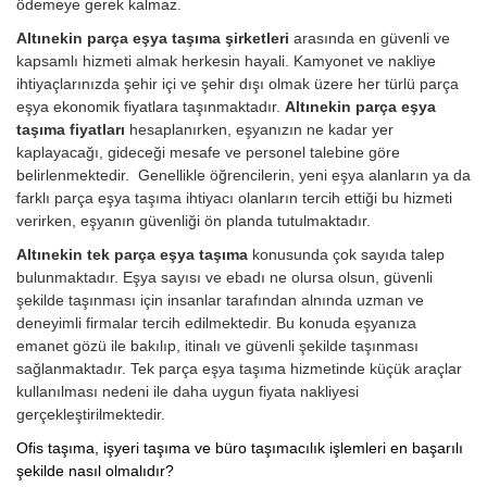
ödemeye gerek kalmaz.
Altınekin parça eşya taşıma şirketleri
arasında en güvenli ve
kapsamlı hizmeti almak herkesin hayali. Kamyonet ve nakliye
ihtiyaçlarınızda şehir içi ve şehir dışı olmak üzere her türlü parça
eşya ekonomik fiyatlara taşınmaktadır.
Altınekin parça eşya
taşıma fiyatları
hesaplanırken, eşyanızın ne kadar yer
kaplayacağı, gideceği mesafe ve personel talebine göre
belirlenmektedir. Genellikle öğrencilerin, yeni eşya alanların ya da
farklı parça eşya taşıma ihtiyacı olanların tercih ettiği bu hizmeti
verirken, eşyanın güvenliği ön planda tutulmaktadır.
Altınekin tek parça eşya taşıma
konusunda çok sayıda talep
bulunmaktadır. Eşya sayısı ve ebadı ne olursa olsun, güvenli
şekilde taşınması için insanlar tarafından alnında uzman ve
deneyimli firmalar tercih edilmektedir. Bu konuda eşyanıza
emanet gözü ile bakılıp, itinalı ve güvenli şekilde taşınması
sağlanmaktadır. Tek parça eşya taşıma hizmetinde küçük araçlar
kullanılması nedeni ile daha uygun fiyata nakliyesi
gerçekleştirilmektedir.
Ofis taşıma, işyeri taşıma ve büro taşımacılık işlemleri en başarılı
şekilde nasıl olmalıdır?