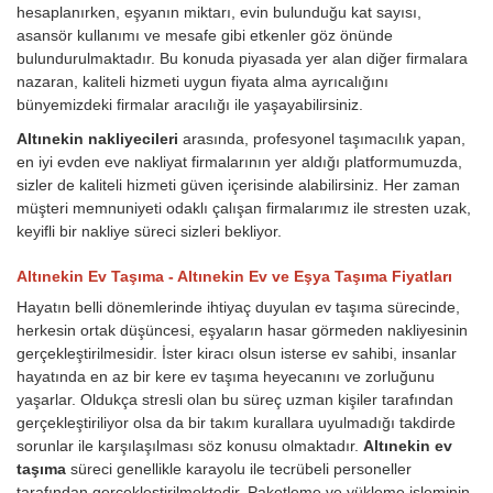
hesaplanırken, eşyanın miktarı, evin bulunduğu kat sayısı,
asansör kullanımı ve mesafe gibi etkenler göz önünde
bulundurulmaktadır. Bu konuda piyasada yer alan diğer firmalara
nazaran, kaliteli hizmeti uygun fiyata alma ayrıcalığını
bünyemizdeki firmalar aracılığı ile yaşayabilirsiniz.
Altınekin nakliyecileri
arasında, profesyonel taşımacılık yapan,
en iyi evden eve nakliyat firmalarının yer aldığı platformumuzda,
sizler de kaliteli hizmeti güven içerisinde alabilirsiniz. Her zaman
müşteri memnuniyeti odaklı çalışan firmalarımız ile stresten uzak,
keyifli bir nakliye süreci sizleri bekliyor.
Altınekin Ev Taşıma - Altınekin Ev ve Eşya Taşıma Fiyatları
Hayatın belli dönemlerinde ihtiyaç duyulan ev taşıma sürecinde,
herkesin ortak düşüncesi, eşyaların hasar görmeden nakliyesinin
gerçekleştirilmesidir. İster kiracı olsun isterse ev sahibi, insanlar
hayatında en az bir kere ev taşıma heyecanını ve zorluğunu
yaşarlar. Oldukça stresli olan bu süreç uzman kişiler tarafından
gerçekleştiriliyor olsa da bir takım kurallara uyulmadığı takdirde
sorunlar ile karşılaşılması söz konusu olmaktadır.
Altınekin ev
taşıma
süreci genellikle karayolu ile tecrübeli personeller
tarafından gerçekleştirilmektedir. Paketleme ve yükleme işleminin