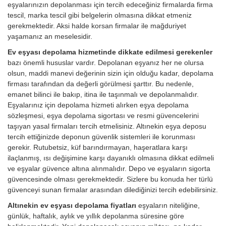
eşyalarınızın depolanması için tercih edeceğiniz firmalarda firma
tescil, marka tescil gibi belgelerin olmasına dikkat etmeniz
gerekmektedir. Aksi halde korsan firmalar ile mağduriyet
yaşamanız an meselesidir.
Ev eşyası depolama hizmetinde dikkate edilmesi gerekenler
bazı önemli hususlar vardır. Depolanan eşyanız her ne olursa
olsun, maddi manevi değerinin sizin için olduğu kadar, depolama
firması tarafından da değerli görülmesi şarttır. Bu nedenle,
emanet bilinci ile bakıp, itina ile taşınmalı ve depolanmalıdır.
Eşyalarınız için depolama hizmeti alırken eşya depolama
sözleşmesi, eşya depolama sigortası ve resmi güvencelerini
taşıyan yasal firmaları tercih etmelisiniz. Altınekin eşya deposu
tercih ettiğinizde deponun güvenlik sistemleri ile korunması
gerekir. Rutubetsiz, küf barındırmayan, haşeratlara karşı
ilaçlanmış, ısı değişimine karşı dayanıklı olmasına dikkat edilmeli
ve eşyalar güvence altına alınmalıdır. Depo ve eşyaların sigorta
güvencesinde olması gerekmektedir. Sizlere bu konuda her türlü
güvenceyi sunan firmalar arasından dilediğinizi tercih edebilirsiniz.
Altınekin ev eşyası depolama fiyatları
eşyaların niteliğine,
günlük, haftalık, aylık ve yıllık depolanma süresine göre