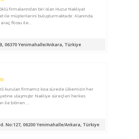
öklü firmalarından biri olan Huzur Nakliyat
met ile müşterilerini buluşturmaktadır. Alanında
aç filosu ile...
/B, 06370 Yenimahalle/Ankara, Türkiye
20
li kurulan firmamız kısa sürede ülkemizin her
etine ulaşmıştır. Nakliye süreçleri herkes
ı ile bilinen ...
Cd. No:127, 06200 Yenimahalle/Ankara, Türkiye