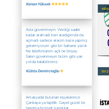
Kenan Yüksek
443
Asla güvenmeyin. Verdiği saate
kadar aramadı ben aradığımda da
açmadı sadece aracım kaza yapmış
gelemiyorum gibi bir bahane yazdı.
Ne telefonlarımı açtı ne birşey.
Sakın güvenmeyin bizim gibi yarı
yolda kalabilirsiniz.
Kübta Demircioğlu
551
Amasyada bulunan eşyalarımızı
Çankaya ya taşıttık. Gayet güzel bir
taşınma hizmeti sundular.