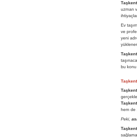
Taşkent 
uzman ve
ihtiyaçl
Ev taşı
ve profe
yeni adr
yüklener
Taşkent 
taşınaca
bu konu 
Taşkent
Taşkent
gerçekle
Taşkent
hem de 
Peki,
as
Taşkent
sağlamak