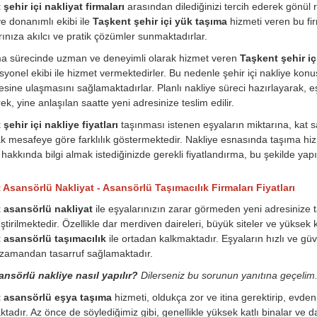
şehir içi nakliyat firmaları
arasından dilediğinizi tercih ederek gönül ra
 donanımlı ekibi ile
Taşkent şehir içi yük taşıma
hizmeti veren bu fir
arınıza akılcı ve pratik çözümler sunmaktadırlar.
ma sürecinde uzman ve deneyimli olarak hizmet veren
Taşkent şehir iç
syonel ekibi ile hizmet vermektedirler. Bu nedenle şehir içi nakliye ko
esine ulaşmasını sağlamaktadırlar. Planlı nakliye süreci hazırlayarak, e
ek, yine anlaşılan saatte yeni adresinize teslim edilir.
şehir içi nakliye fiyatları
taşınması istenen eşyaların miktarına, kat 
k mesafeye göre farklılık göstermektedir. Nakliye esnasında taşıma hizme
hakkında bilgi almak istediğinizde gerekli fiyatlandırma, bu şekilde yapıl
 Asansörlü Nakliyat - Asansörlü Taşımacılık Firmaları Fiyatları
 asansörlü nakliyat
ile eşyalarınızın zarar görmeden yeni adresinize ta
ştirilmektedir. Özellikle dar merdiven daireleri, büyük siteler ve yüksek 
 asansörlü taşımacılık
ile ortadan kalkmaktadır. Eşyaların hızlı ve g
zamandan tasarruf sağlamaktadır.
ansörlü nakliye nasıl yapılır?
Dilerseniz bu sorunun yanıtına geçelim
 asansörlü eşya taşıma
hizmeti, oldukça zor ve itina gerektirip, evd
tadır. Az önce de söylediğimiz gibi, genellikle yüksek katlı binalar ve da