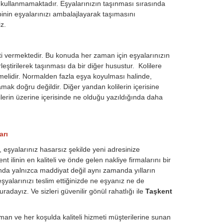
j kullanmamaktadır. Eşyalarınızın taşınması sırasında
inin eşyalarınızı ambalajlayarak taşımasını
z.
i vermektedir. Bu konuda her zaman için eşyalarınızın
eştirilerek taşınması da bir diğer husustur. Kolilere
nmelidir. Normalden fazla eşya koyulması halinde,
amak doğru değildir. Diğer yandan kolilerin içerisine
lilerin üzerine içerisinde ne olduğu yazıldığında daha
arı
e, eşyalarınız hasarsız şekilde yeni adresinize
 ilinin en kaliteli ve önde gelen nakliye firmalarını bir
nda yalnızca maddiyat değil aynı zamanda yılların
şyalarınızı teslim ettiğinizde ne eşyanız ne de
adayız. Ve sizleri güvenilir gönül rahatlığı ile
Taşkent
an ve her koşulda kaliteli hizmeti müşterilerine sunan