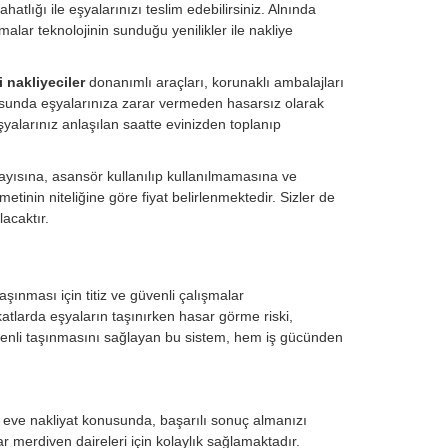
hatlığı ile eşyalarınızı teslim edebilirsiniz. Alnında
malar teknolojinin sunduğu yenilikler ile nakliye
i nakliyeciler
donanımlı araçları, korunaklı ambalajları
nusunda eşyalarınıza zarar vermeden hasarsız olarak
şyalarınız anlaşılan saatte evinizden toplanıp
sayısına, asansör kullanılıp kullanılmamasına ve
tinin niteliğine göre fiyat belirlenmektedir. Sizler de
acaktır.
şınması için titiz ve güvenli çalışmalar
katlarda eşyaların taşınırken hasar görme riski,
üvenli taşınmasını sağlayan bu sistem, hem iş gücünden
.
en eve nakliyat konusunda, başarılı sonuç almanızı
r merdiven daireleri için kolaylık sağlamaktadır.