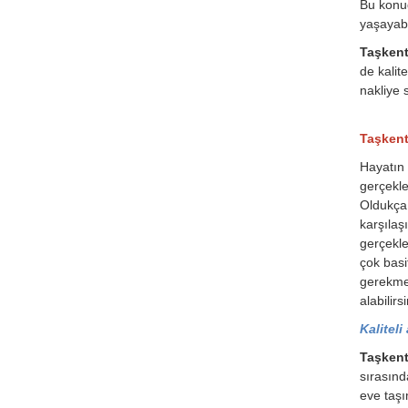
Bu konud
yaşayabil
Taşkent 
de kalit
nakliye s
Taşkent
Hayatın 
gerçekle
Oldukça 
karşılaş
gerçekle
çok basi
gerekmek
alabilirsi
Kaliteli
Taşkent
sırasınd
eve taşı