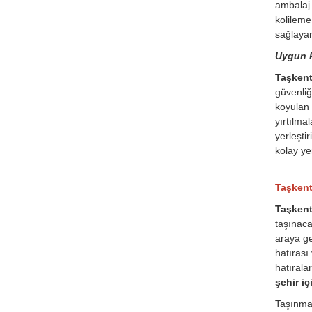
ambalaj 
kolileme
sağlayar
Uygun k
Taşkent 
güvenliğ
koyulan 
yırtılma
yerleşti
kolay ye
Taşkent 
Taşkent
taşınaca
araya ge
hatırası
hatırala
şehir iç
Taşınmas