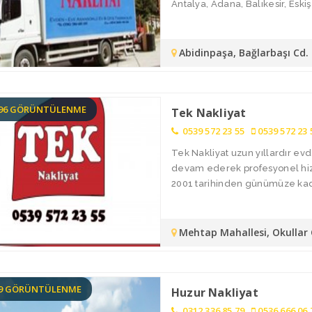
Antalya, Adana, Balıkesir, Eskişe
Abidinpaşa, Bağlarbaşı Cd
196 GÖRÜNTÜLENME
Tek Nakliyat
0539 572 23 55
0539 572 23 
Tek Nakliyat uzun yıllardır ev
devam ederek profesyonel hizme
2001 tarihinden günümüze kada
Mehtap Mahallesi, Okullar
59 GÖRÜNTÜLENME
Huzur Nakliyat
0312 336 85 79
0536 666 06 