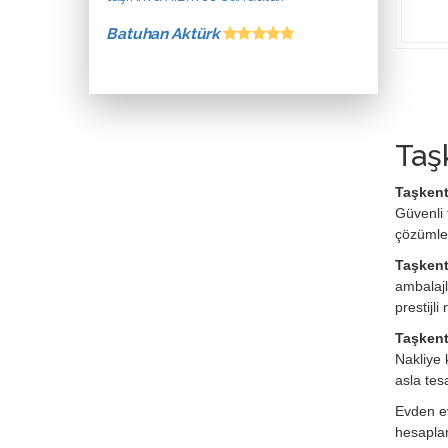
Batuhan Aktürk
Taş
Taşkent
Güvenli 
çözümle
Taşkent
ambalajl
prestijl
Taşkent 
Nakliye 
asla tes
Evden ev
hesaplan