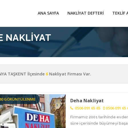
ANA SAYFA
NAKLIYAT DEFTERI
TEKLIF 
E NAKLIYAT
YA TAŞKENT İlçesinde
6
Nakliyat Firması Var.
680 GÖRÜNTÜLENME
Deha Nakliyat
0506 091 65 65
0506 091 65 
Firmamız 2001 tarihinde evden 
süre içerisinde büyümeyi başar