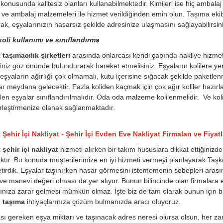
konusunda kalitesiz olanları kullanabilmektedir. Kimileri ise hiç ambala
 ve ambalaj malzemeleri ile hizmet verildiğinden emin olun. Taşıma ekib
ak, eşyalarınızın hasarsız şekilde adresinize ulaşmasını sağlayabilirsini
oli kullanımı ve sınıflandırma
taşımacılık şirketleri
arasında onlarcası kendi çapında nakliye hizmet
iniz göz önünde bulundurarak hareket etmelisiniz. Eşyaların kolilere yerl
eşyaların ağırlığı çok olmamalı, kutu içerisine sığacak şekilde paketle
lar meydana gelecektir. Fazla koliden kaçmak için çok ağır koliler hazırl
rilen eşyalar sınıflandırılmalıdır. Oda oda malzeme kolilenmelidir. Ve ko
rleştirmenize olanak sağlanmaktadır.
Şehir İçi Nakliyat - Şehir İçi Evden Eve Nakliyat Firmaları ve Fiyatl
 şehir içi nakliyat
hizmeti alırken bir takım hususlara dikkat ettiğinizd
ktır. Bu konuda müşterilerimize en iyi hizmeti vermeyi planlayarak Taşkent
tirdik. Eşyalar taşınırken hasar görmesini istememenin sebepleri arası
 ve manevi değeri olması da yer alıyor. Bunun bilincinde olan firmalara e
rınıza zarar gelmesi mümkün olmaz. İşte biz de tam olarak bunun için bur
i taşıma
ihtiyaçlarınıza çözüm bulmanızda aracı oluyoruz.
ı gereken eşya miktarı ve taşınacak adres neresi olursa olsun, her zam