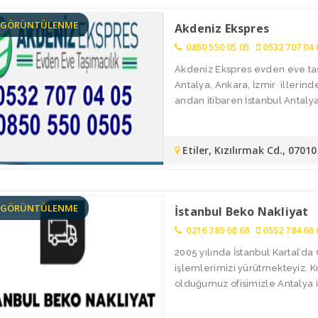
4 GÖRÜNTÜLENME
Akdeniz Ekspres
0850 550 05 05
0532 707 04 
Akdeniz Ekspres evden eve taşı
Antalya, Ankara, İzmir illerin
andan itibaren İstanbul Antalya 
Etiler, Kızılırmak Cd., 070
2 GÖRÜNTÜLENME
İstanbul Beko Nakliyat
0216 389 68 68
0552 784 68 
2005 yılında İstanbul Kartal’
işlemlerimizi yürütmekteyiz. 
olduğumuz ofisimizle Antalya i