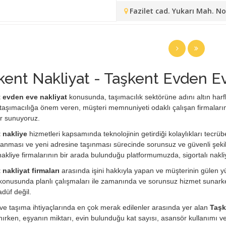
Fazilet cad. Yukarı Mah. N
kent Nakliyat - Taşkent Evden E
 evden eve nakliyat
konusunda, taşımacılık sektörüne adını altın harfler
taşımacılığa önem veren, müşteri memnuniyeti odaklı çalışan firmaları
r sunuyoruz.
 nakliye
hizmetleri kapsamında teknolojinin getirdiği kolaylıkları tecrübe
anması ve yeni adresine taşınması sürecinde sorunsuz ve güvenli şekil
i nakliye firmalarının bir arada bulunduğu platformumuzda, sigortalı nakli
nakliyat firmaları
arasında işini hakkıyla yapan ve müşterinin gülen yüz
konusunda planlı çalışmaları ile zamanında ve sorunsuz hizmet sunarken
adüf değil.
e taşıma ihtiyaçlarında en çok merak edilenler arasında yer alan
Taşke
ırken, eşyanın miktarı, evin bulunduğu kat sayısı, asansör kullanımı 