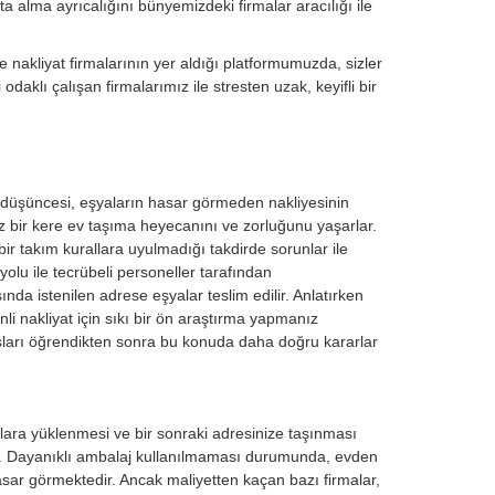
a alma ayrıcalığını bünyemizdeki firmalar aracılığı ile
 nakliyat firmalarının yer aldığı platformumuzda, sizler
daklı çalışan firmalarımız ile stresten uzak, keyifli bir
k düşüncesi, eşyaların hasar görmeden nakliyesinin
 az bir kere ev taşıma heyecanını ve zorluğunu yaşarlar.
bir takım kurallara uyulmadığı takdirde sorunlar ile
yolu ile tecrübeli personeller tarafından
nda istenilen adrese eşyalar teslim edilir. Anlatırken
i nakliyat için sıkı bir ön araştırma yapmanız
sları öğrendikten sonra bu konuda daha doğru kararlar
lara yüklenmesi ve bir sonraki adresinize taşınması
r. Dayanıklı ambalaj kullanılmaması durumunda, evden
sar görmektedir. Ancak maliyetten kaçan bazı firmalar,