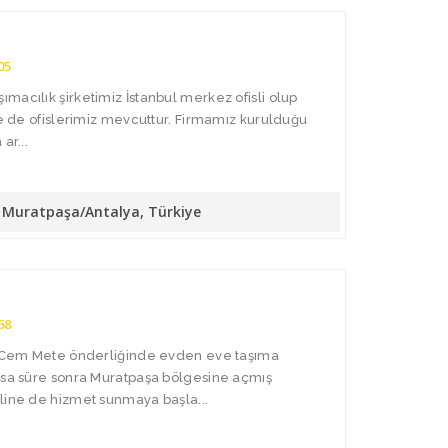
05
macılık şirketimiz İstanbul merkez ofisli olup
de de ofislerimiz mevcuttur. Firmamız kurulduğu
ar...
10 Muratpaşa/Antalya, Türkiye
68
da Cem Mete önderliğinde evden eve taşıma
Kısa süre sonra Muratpaşa bölgesine açmış
line de hizmet sunmaya başla...