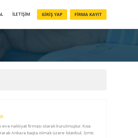
AL
İLETIŞIM
GIRIŞ YAP
FIRMA KAYIT
65
eve nakliyat firması olarak kurulmuştur. Kısa
arak Ankara başta olmak üzere İstanbul, İzmir,