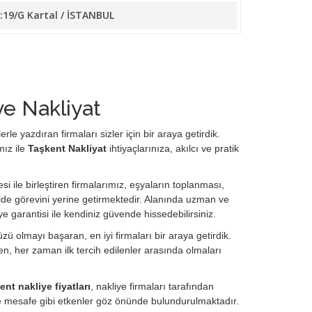
o:19/G Kartal / İSTANBUL
ve Nakliyat
le yazdıran firmaları sizler için bir araya getirdik.
mız ile
Taşkent Nakliyat
ihtiyaçlarınıza, akılcı ve pratik
si ile birleştiren firmalarımız, eşyaların toplanması,
de görevini yerine getirmektedir. Alanında uzman ve
ye garantisi ile kendiniz güvende hissedebilirsiniz.
ü olmayı başaran, en iyi firmaları bir araya getirdik.
, her zaman ilk tercih edilenler arasında olmaları
nt nakliye fiyatları
, nakliye firmaları tarafından
ve mesafe gibi etkenler göz önünde bulundurulmaktadır.