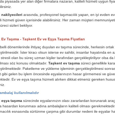
a piyasada yer alan diğer firmalara nazaran, kaliteli hizmeti uygun fiyat
irsiniz.
nakliyecileri
arasında, profesyonel taşımacılık yapan, en iyi evden eve
eli hizmeti güven içerisinde alabilirsiniz. Her zaman müşteri memnuniyeti o
üreci sizleri bekliyor.
 Ev Taşıma - Taşkent Ev ve Eşya Taşıma Fiyatları
belli dönemlerinde ihtiyaç duyulan ev taşıma sürecinde, herkesin orta
ştirilmesidir. İster kiracı olsun isterse ev sahibi, insanlar hayatında en
stresli olan bu süreç uzman kişiler tarafından gerçekleştiriliyor olsa da 
ılması söz konusu olmaktadır.
Taşkent ev taşıma
süreci genellikle kara
ştirilmektedir. Paketleme ve yükleme işleminin gerçekleştirilmesi sonrası
t gibi gelen bu işlem öncesinde eşyalarınızın hasar görmemesi ve güvenl
tedir. Ev ve eşya taşıma hizmeti alırken dikkat etmeniz gereken husu
niz.
 ambalaj kullanılmalıdır
 eşya taşıma
sürecinde eşyalarınızın olası zararlardan korunarak araç
a hasardan korunması adına ambalajların kaliteli olması gerekmektedi
macılık esnasında sürtünme çarpma gibi durumlar nedeni ile eşyalar ha