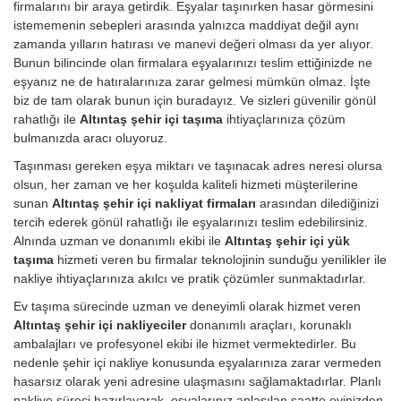
firmalarını bir araya getirdik. Eşyalar taşınırken hasar görmesini
istememenin sebepleri arasında yalnızca maddiyat değil aynı
zamanda yılların hatırası ve manevi değeri olması da yer alıyor.
Bunun bilincinde olan firmalara eşyalarınızı teslim ettiğinizde ne
eşyanız ne de hatıralarınıza zarar gelmesi mümkün olmaz. İşte
biz de tam olarak bunun için buradayız. Ve sizleri güvenilir gönül
rahatlığı ile
Altıntaş şehir içi taşıma
ihtiyaçlarınıza çözüm
bulmanızda aracı oluyoruz.
Taşınması gereken eşya miktarı ve taşınacak adres neresi olursa
olsun, her zaman ve her koşulda kaliteli hizmeti müşterilerine
sunan
Altıntaş şehir içi nakliyat firmaları
arasından dilediğinizi
tercih ederek gönül rahatlığı ile eşyalarınızı teslim edebilirsiniz.
Alnında uzman ve donanımlı ekibi ile
Altıntaş şehir içi yük
taşıma
hizmeti veren bu firmalar teknolojinin sunduğu yenilikler ile
nakliye ihtiyaçlarınıza akılcı ve pratik çözümler sunmaktadırlar.
Ev taşıma sürecinde uzman ve deneyimli olarak hizmet veren
Altıntaş şehir içi nakliyeciler
donanımlı araçları, korunaklı
ambalajları ve profesyonel ekibi ile hizmet vermektedirler. Bu
nedenle şehir içi nakliye konusunda eşyalarınıza zarar vermeden
hasarsız olarak yeni adresine ulaşmasını sağlamaktadırlar. Planlı
nakliye süreci hazırlayarak, eşyalarınız anlaşılan saatte evinizden