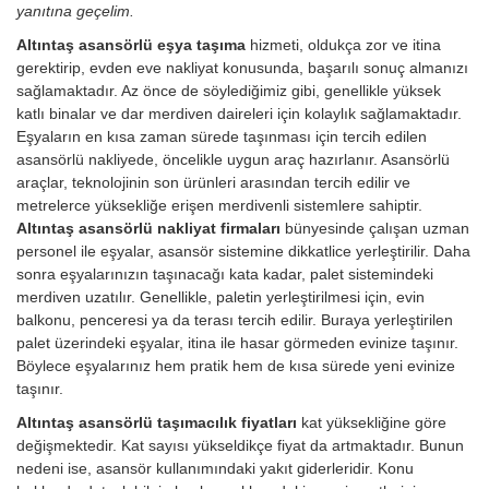
yanıtına geçelim.
Altıntaş asansörlü eşya taşıma
hizmeti, oldukça zor ve itina
gerektirip, evden eve nakliyat konusunda, başarılı sonuç almanızı
sağlamaktadır. Az önce de söylediğimiz gibi, genellikle yüksek
katlı binalar ve dar merdiven daireleri için kolaylık sağlamaktadır.
Eşyaların en kısa zaman sürede taşınması için tercih edilen
asansörlü nakliyede, öncelikle uygun araç hazırlanır. Asansörlü
araçlar, teknolojinin son ürünleri arasından tercih edilir ve
metrelerce yüksekliğe erişen merdivenli sistemlere sahiptir.
Altıntaş asansörlü nakliyat firmaları
bünyesinde çalışan uzman
personel ile eşyalar, asansör sistemine dikkatlice yerleştirilir. Daha
sonra eşyalarınızın taşınacağı kata kadar, palet sistemindeki
merdiven uzatılır. Genellikle, paletin yerleştirilmesi için, evin
balkonu, penceresi ya da terası tercih edilir. Buraya yerleştirilen
palet üzerindeki eşyalar, itina ile hasar görmeden evinize taşınır.
Böylece eşyalarınız hem pratik hem de kısa sürede yeni evinize
taşınır.
Altıntaş asansörlü taşımacılık fiyatları
kat yüksekliğine göre
değişmektedir. Kat sayısı yükseldikçe fiyat da artmaktadır. Bunun
nedeni ise, asansör kullanımındaki yakıt giderleridir.
Konu