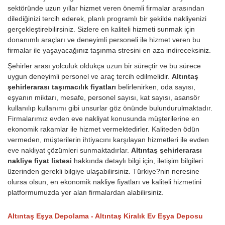
sektöründe uzun yıllar hizmet veren önemli firmalar arasından
dilediğinizi tercih ederek, planlı programlı bir şekilde nakliyenizi
gerçekleştirebilirsiniz. Sizlere en kaliteli hizmeti sunmak için
donanımlı araçları ve deneyimli personeli ile hizmet veren bu
firmalar ile yaşayacağınız taşınma stresini en aza indireceksiniz.
Şehirler arası yolculuk oldukça uzun bir süreçtir ve bu sürece
uygun deneyimli personel ve araç tercih edilmelidir.
Altıntaş
şehirlerarası taşımacılık fiyatları
belirlenirken, oda sayısı,
eşyanın miktarı, mesafe, personel sayısı, kat sayısı, asansör
kullanılıp kullanımı gibi unsurlar göz önünde bulundurulmaktadır.
Firmalarımız evden eve nakliyat konusunda müşterilerine en
ekonomik rakamlar ile hizmet vermektedirler. Kaliteden ödün
vermeden, müşterilerin ihtiyacını karşılayan hizmetleri ile evden
eve nakliyat çözümleri sunmaktadırlar.
Altıntaş şehirlerarası
nakliye fiyat listesi
hakkında detaylı bilgi için, iletişim bilgileri
üzerinden gerekli bilgiye ulaşabilirsiniz. Türkiye?nin neresine
olursa olsun, en ekonomik nakliye fiyatları ve kaliteli hizmetini
platformumuzda yer alan firmalardan alabilirsiniz.
Altıntaş Eşya Depolama - Altıntaş Kiralık Ev Eşya Deposu