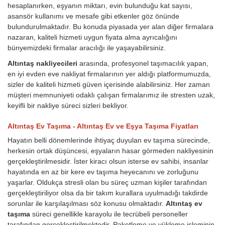
hesaplanırken, eşyanın miktarı, evin bulunduğu kat sayısı,
asansör kullanımı ve mesafe gibi etkenler göz önünde
bulundurulmaktadır. Bu konuda piyasada yer alan diğer firmalara
nazaran, kaliteli hizmeti uygun fiyata alma ayrıcalığını
bünyemizdeki firmalar aracılığı ile yaşayabilirsiniz.
Altıntaş nakliyecileri
arasında, profesyonel taşımacılık yapan,
en iyi evden eve nakliyat firmalarının yer aldığı platformumuzda,
sizler de kaliteli hizmeti güven içerisinde alabilirsiniz. Her zaman
müşteri memnuniyeti odaklı çalışan firmalarımız ile stresten uzak,
keyifli bir nakliye süreci sizleri bekliyor.
Altıntaş Ev Taşıma - Altıntaş Ev ve Eşya Taşıma Fiyatları
Hayatın belli dönemlerinde ihtiyaç duyulan ev taşıma sürecinde,
herkesin ortak düşüncesi, eşyaların hasar görmeden nakliyesinin
gerçekleştirilmesidir. İster kiracı olsun isterse ev sahibi, insanlar
hayatında en az bir kere ev taşıma heyecanını ve zorluğunu
yaşarlar. Oldukça stresli olan bu süreç uzman kişiler tarafından
gerçekleştiriliyor olsa da bir takım kurallara uyulmadığı takdirde
sorunlar ile karşılaşılması söz konusu olmaktadır.
Altıntaş ev
taşıma
süreci genellikle karayolu ile tecrübeli personeller
tarafından gerçekleştirilmektedir. Paketleme ve yükleme işleminin