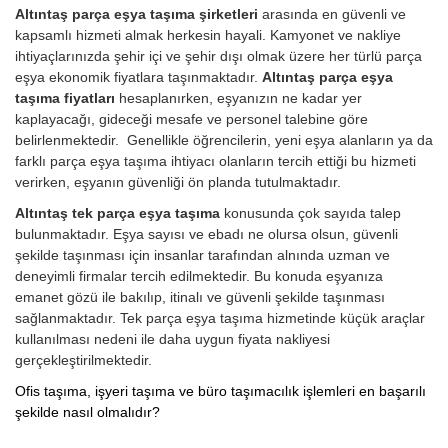
Altıntaş parça eşya taşıma şirketleri
arasında en güvenli ve
kapsamlı hizmeti almak herkesin hayali. Kamyonet ve nakliye
ihtiyaçlarınızda şehir içi ve şehir dışı olmak üzere her türlü parça
eşya ekonomik fiyatlara taşınmaktadır.
Altıntaş parça eşya
taşıma fiyatları
hesaplanırken, eşyanızın ne kadar yer
kaplayacağı, gideceği mesafe ve personel talebine göre
belirlenmektedir. Genellikle öğrencilerin, yeni eşya alanların ya da
farklı parça eşya taşıma ihtiyacı olanların tercih ettiği bu hizmeti
verirken, eşyanın güvenliği ön planda tutulmaktadır.
Altıntaş tek parça eşya taşıma
konusunda çok sayıda talep
bulunmaktadır. Eşya sayısı ve ebadı ne olursa olsun, güvenli
şekilde taşınması için insanlar tarafından alnında uzman ve
deneyimli firmalar tercih edilmektedir. Bu konuda eşyanıza
emanet gözü ile bakılıp, itinalı ve güvenli şekilde taşınması
sağlanmaktadır. Tek parça eşya taşıma hizmetinde küçük araçlar
kullanılması nedeni ile daha uygun fiyata nakliyesi
gerçekleştirilmektedir.
Ofis taşıma, işyeri taşıma ve büro taşımacılık işlemleri en başarılı
şekilde nasıl olmalıdır?