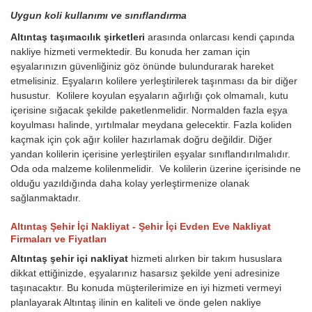
Uygun koli kullanımı ve sınıflandırma
Altıntaş taşımacılık şirketleri
arasında onlarcası kendi çapında
nakliye hizmeti vermektedir. Bu konuda her zaman için
eşyalarınızın güvenliğiniz göz önünde bulundurarak hareket
etmelisiniz. Eşyaların kolilere yerleştirilerek taşınması da bir diğer
husustur. Kolilere koyulan eşyaların ağırlığı çok olmamalı, kutu
içerisine sığacak şekilde paketlenmelidir. Normalden fazla eşya
koyulması halinde, yırtılmalar meydana gelecektir. Fazla koliden
kaçmak için çok ağır koliler hazırlamak doğru değildir. Diğer
yandan kolilerin içerisine yerleştirilen eşyalar sınıflandırılmalıdır.
Oda oda malzeme kolilenmelidir. Ve kolilerin üzerine içerisinde ne
olduğu yazıldığında daha kolay yerleştirmenize olanak
sağlanmaktadır.
Altıntaş Şehir İçi Nakliyat - Şehir İçi Evden Eve Nakliyat
Firmaları ve Fiyatları
Altıntaş şehir içi nakliyat
hizmeti alırken bir takım hususlara
dikkat ettiğinizde, eşyalarınız hasarsız şekilde yeni adresinize
taşınacaktır. Bu konuda müşterilerimize en iyi hizmeti vermeyi
planlayarak Altıntaş ilinin en kaliteli ve önde gelen nakliye