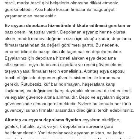
tescil, marka tescil gibi belgelerin olmasına dikkat etmeniz
gerekmektedir. Aksi halde korsan firmalar ile mağduriyet
yaşamanız an meselesidir.
Ev eşyası depolama hizmetinde dikkate edilmesi gerekenler
bazı önemli hususlar vardır. Depolanan eşyanız her ne olursa
olsun, maddi manevi değerinin sizin için olduğu kadar, depolama
firması tarafından da değerli görülmesi şarttır. Bu nedenle,
emanet bilinci ile bakıp, itina ile taşınmalı ve depolanmalıdır.
Eşyalarınız için depolama hizmeti alırken eşya depolama
sözleşmesi, eşya depolama sigortası ve resmi güvencelerini
taşıyan yasal firmaları tercih etmelisiniz. Altıntaş eşya deposu
tercih ettiğinizde deponun güvenlik sistemleri ile korunması
gerekir. Rutubetsiz, küf barındırmayan, haşeratlara karşı
ilaçlanmış, ısı değişimine karşı dayanıklı olmasına dikkat edilmeli
ve eşyalar güvence altına alınmalıdır. Depo ve eşyaların sigorta
güvencesinde olması gerekmektedir. Sizlere bu konuda her türlü
güvenceyi sunan firmalar arasından dilediğinizi tercih edebilirsiniz.
Altıntaş ev eşyası depolama fiyatları
eşyaların niteliğine,
günlük, haftalık, aylık ve yıllık depolanma süresine göre
belirlenmektedir. Yani depolanacak eşyanın miktarı, ne kadar