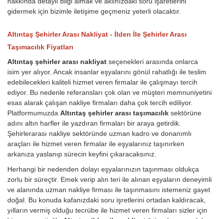
hakkında detaylı bilgi almak ve aklınızdaki soru işaretlerini
gidermek için bizimle iletişime geçmeniz yeterli olacaktır.
Altıntaş Şehirler Arası Nakliyat - İlden İle Şehirler Arası
Taşımacılık Fiyatları
Altıntaş şehirler arası nakliyat
seçenekleri arasında onlarca
isim yer alıyor. Ancak insanlar eşyalarını gönül rahatlığı ile teslim
edebilecekleri kaliteli hizmet veren firmalar ile çalışmayı tercih
ediyor. Bu nedenle referansları çok olan ve müşteri memnuniyetini
esas alarak çalışan nakliye firmaları daha çok tercih ediliyor.
Platformumuzda
Altıntaş şehirler arası taşımacılık
sektörüne
adını altın harfler ile yazdıran firmaları bir araya getirdik.
Şehirlerarası nakliye sektöründe uzman kadro ve donanımlı
araçları ile hizmet veren firmalar ile eşyalarınız taşınırken
arkanıza yaslanıp sürecin keyfini çıkaracaksınız.
Herhangi bir nedenden dolayı eşyalarınızın taşınması oldukça
zorlu bir süreçtir. Emek verip alın teri ile alınan eşyaların deneyimli
ve alanında uzman nakliye firması ile taşınmasını istemeniz gayet
doğal. Bu konuda kafanızdaki soru işretlerini ortadan kaldıracak,
yılların vermiş olduğu tecrübe ile hizmet veren firmaları sizler için