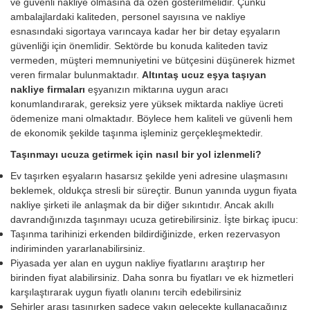
ve güvenli nakliye olmasına da özen gösterilmelidir. Çünkü
ambalajlardaki kaliteden, personel sayısına ve nakliye
esnasındaki sigortaya varıncaya kadar her bir detay eşyaların
güvenliği için önemlidir. Sektörde bu konuda kaliteden taviz
vermeden, müşteri memnuniyetini ve bütçesini düşünerek hizmet
veren firmalar bulunmaktadır.
Altıntaş ucuz eşya taşıyan
nakliye firmaları
eşyanızın miktarına uygun aracı
konumlandırarak, gereksiz yere yüksek miktarda nakliye ücreti
ödemenize mani olmaktadır. Böylece hem kaliteli ve güvenli hem
de ekonomik şekilde taşınma işleminiz gerçekleşmektedir.
Taşınmayı ucuza getirmek için nasıl bir yol izlenmeli?
Ev taşırken eşyaların hasarsız şekilde yeni adresine ulaşmasını
beklemek, oldukça stresli bir süreçtir. Bunun yanında uygun fiyata
nakliye şirketi ile anlaşmak da bir diğer sıkıntıdır. Ancak akıllı
davrandığınızda taşınmayı ucuza getirebilirsiniz. İşte birkaç ipucu:
Taşınma tarihinizi erkenden bildirdiğinizde, erken rezervasyon
indiriminden yararlanabilirsiniz.
Piyasada yer alan en uygun nakliye fiyatlarını araştırıp her
birinden fiyat alabilirsiniz. Daha sonra bu fiyatları ve ek hizmetleri
karşılaştırarak uygun fiyatlı olanını tercih edebilirsiniz
Şehirler arası taşınırken sadece yakın gelecekte kullanacağınız