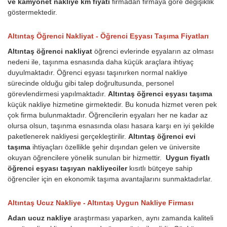
ve kamyonet nakliye km fiyatı
firmadan firmaya göre değişiklik
göstermektedir.
Altıntaş Öğrenci Nakliyat - Öğrenci Eşyası Taşıma Fiyatları
Altıntaş öğrenci nakliyat
öğrenci evlerinde eşyaların az olması
nedeni ile, taşınma esnasında daha küçük araçlara ihtiyaç
duyulmaktadır. Öğrenci eşyası taşınırken normal nakliye
sürecinde olduğu gibi talep doğrultusunda, personel
görevlendirmesi yapılmaktadır.
Altıntaş öğrenci eşyası taşıma
küçük nakliye hizmetine girmektedir. Bu konuda hizmet veren pek
çok firma bulunmaktadır. Öğrencilerin eşyaları her ne kadar az
olursa olsun, taşınma esnasında olası hasara karşı en iyi şekilde
paketlenerek nakliyesi gerçekleştirilir.
Altıntaş öğrenci evi
taşıma
ihtiyaçları özellikle şehir dışından gelen ve üniversite
okuyan öğrencilere yönelik sunulan bir hizmettir.
Uygun fiyatlı
öğrenci eşyası taşıyan nakliyeciler
kısıtlı bütçeye sahip
öğrenciler için en ekonomik taşıma avantajlarını sunmaktadırlar.
Altıntaş Ucuz Nakliye - Altıntaş Uygun Nakliye Firması
Adan ucuz nakliye
araştırması yaparken, aynı zamanda kaliteli