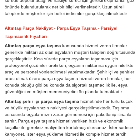
sürede depolanacağı ve nakliye süreci için gerekli ekipmanlar göz
önünde bulundurularak net bir bilgi verilmektedir. Uzun süreli
taleplerde müşteriler için bellei indirimler gerçekleştirilmektedir.
Altıntaş Parça Nakliyat - Parça Eşya Taşıma - Parsiyel
Taşımacılık Fiyatları
Altıntaş parça eşya taşıma
konusunda hizmet veren firmalar
genellikle miktarı az olan eşyaların müşteri talepleri doğrultusunda
gerçekleştirilir. Kısa sürede parça eşyaların taşınması için
profesyonel çözümler üretirken, eşyanın miktarına uygun nitelikte
araç ve personel yönlendirmesi yapılmaktadır. Şehir içi ve şehirler
arası olmak üzere parça eşya taşıma hizmeti veren firmalar, her
konuda olduğu gibi bu konuda da sigortalı taşımacılık ile, eşya
güvenliğini ve müşteri memnuniyetini ön planda tutmaktadır.
Altıntaş şehir içi parça eşya taşıma
hizmetinde her türlü küçük
ve büyük eşyalarınızın nakliyesi gerçekleştirilmektedir. Taşınma
esnasında eşyalarınızın zarar görmemesi için paketlenip itina ile
sarılır. Parça eşya taşıma hizmeti verirken hızlı ve ekonomik
koşullar ile gereksiz maliyetten kurtulmuş olursunuz. İster sadece
kamyonet, ister eşya yükleme hizmeti ile komple hizmet tercih