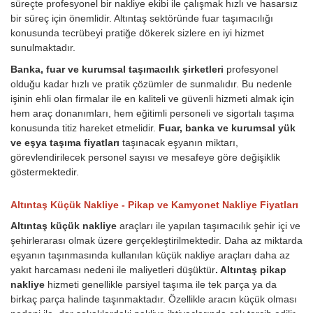
süreçte profesyonel bir nakliye ekibi ile çalışmak hızlı ve hasarsız
bir süreç için önemlidir. Altıntaş sektöründe fuar taşımacılığı
konusunda tecrübeyi pratiğe dökerek sizlere en iyi hizmet
sunulmaktadır.
Banka, fuar ve kurumsal taşımacılık şirketleri
profesyonel
olduğu kadar hızlı ve pratik çözümler de sunmalıdır. Bu nedenle
işinin ehli olan firmalar ile en kaliteli ve güvenli hizmeti almak için
hem araç donanımları, hem eğitimli personeli ve sigortalı taşıma
konusunda titiz hareket etmelidir.
Fuar, banka ve kurumsal yük
ve eşya taşıma fiyatları
taşınacak eşyanın miktarı,
görevlendirilecek personel sayısı ve mesafeye göre değişiklik
göstermektedir.
Altıntaş Küçük Nakliye - Pikap ve Kamyonet Nakliye Fiyatları
Altıntaş küçük nakliye
araçları ile yapılan taşımacılık şehir içi ve
şehirlerarası olmak üzere gerçekleştirilmektedir. Daha az miktarda
eşyanın taşınmasında kullanılan küçük nakliye araçları daha az
yakıt harcaması nedeni ile maliyetleri düşüktür
. Altıntaş pikap
nakliye
hizmeti genellikle parsiyel taşıma ile tek parça ya da
birkaç parça halinde taşınmaktadır. Özellikle aracın küçük olması