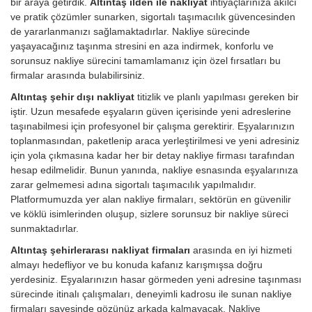
bir araya getirdik.
Altıntaş ilden ile nakliyat
ihtiyaçlarınıza akılcı
ve pratik çözümler sunarken, sigortalı taşımacılık güvencesinden
de yararlanmanızı sağlamaktadırlar. Nakliye sürecinde
yaşayacağınız taşınma stresini en aza indirmek, konforlu ve
sorunsuz nakliye sürecini tamamlamanız için özel fırsatları bu
firmalar arasında bulabilirsiniz.
Altıntaş şehir dışı nakliyat
titizlik ve planlı yapılması gereken bir
iştir. Uzun mesafede eşyaların güven içerisinde yeni adreslerine
taşınabilmesi için profesyonel bir çalışma gerektirir. Eşyalarınızın
toplanmasından, paketlenip araca yerleştirilmesi ve yeni adresiniz
için yola çıkmasına kadar her bir detay nakliye firması tarafından
hesap edilmelidir. Bunun yanında, nakliye esnasında eşyalarınıza
zarar gelmemesi adına sigortalı taşımacılık yapılmalıdır.
Platformumuzda yer alan nakliye firmaları, sektörün en güvenilir
ve köklü isimlerinden oluşup, sizlere sorunsuz bir nakliye süreci
sunmaktadırlar.
Altıntaş şehirlerarası nakliyat firmaları
arasında en iyi hizmeti
almayı hedefliyor ve bu konuda kafanız karışmışsa doğru
yerdesiniz. Eşyalarınızın hasar görmeden yeni adresine taşınması
sürecinde itinalı çalışmaları, deneyimli kadrosu ile sunan nakliye
firmaları sayesinde gözünüz arkada kalmayacak. Nakliye