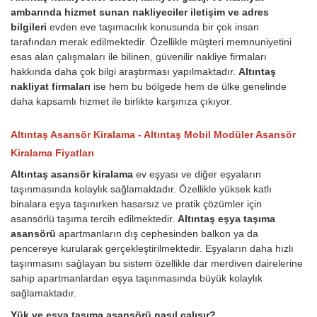
ambarında hizmet sunan nakliyeciler iletişim ve adres
bilgileri
evden eve taşımacılık konusunda bir çok insan
tarafından merak edilmektedir. Özellikle müşteri memnuniyetini
esas alan çalışmaları ile bilinen, güvenilir nakliye firmaları
hakkında daha çok bilgi araştırması yapılmaktadır.
Altıntaş
nakliyat firmaları
ise hem bu bölgede hem de ülke genelinde
daha kapsamlı hizmet ile birlikte karşınıza çıkıyor.
Altıntaş Asansör Kiralama - Altıntaş Mobil Modüler Asansör
Kiralama Fiyatları
Altıntaş asansör kiralama
ev eşyası ve diğer eşyaların
taşınmasında kolaylık sağlamaktadır. Özellikle yüksek katlı
binalara eşya taşınırken hasarsız ve pratik çözümler için
asansörlü taşıma tercih edilmektedir.
Altıntaş eşya taşıma
asansörü
apartmanların dış cephesinden balkon ya da
pencereye kurularak gerçekleştirilmektedir. Eşyaların daha hızlı
taşınmasını sağlayan bu sistem özellikle dar merdiven dairelerine
sahip apartmanlardan eşya taşınmasında büyük kolaylık
sağlamaktadır.
Yük ve eşya taşıma asansörü nasıl çalışır?