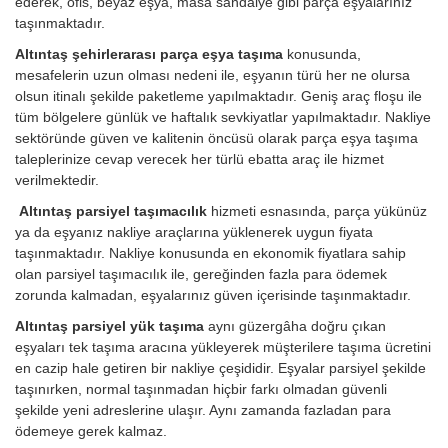
ederek, ofis, beyaz eşya, masa sandalye gibi parça eşyalarınız
taşınmaktadır.
Altıntaş şehirlerarası parça eşya taşıma
konusunda,
mesafelerin uzun olması nedeni ile, eşyanın türü her ne olursa
olsun itinalı şekilde paketleme yapılmaktadır. Geniş araç floşu ile
tüm bölgelere günlük ve haftalık sevkiyatlar yapılmaktadır. Nakliye
sektöründe güven ve kalitenin öncüsü olarak parça eşya taşıma
taleplerinize cevap verecek her türlü ebatta araç ile hizmet
verilmektedir.
Altıntaş parsiyel taşımacılık
hizmeti esnasında, parça yükünüz
ya da eşyanız nakliye araçlarına yüklenerek uygun fiyata
taşınmaktadır. Nakliye konusunda en ekonomik fiyatlara sahip
olan parsiyel taşımacılık ile, gereğinden fazla para ödemek
zorunda kalmadan, eşyalarınız güven içerisinde taşınmaktadır.
Altıntaş parsiyel yük taşıma
aynı güzergâha doğru çıkan
eşyaları tek taşıma aracına yükleyerek müşterilere taşıma ücretini
en cazip hale getiren bir nakliye çeşididir. Eşyalar parsiyel şekilde
taşınırken, normal taşınmadan hiçbir farkı olmadan güvenli
şekilde yeni adreslerine ulaşır. Aynı zamanda fazladan para
ödemeye gerek kalmaz.