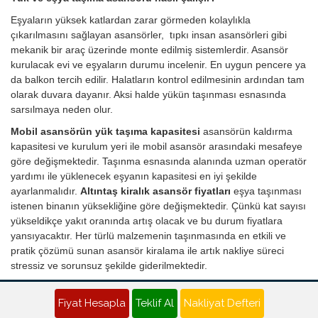
Eşyaların yüksek katlardan zarar görmeden kolaylıkla
çıkarılmasını sağlayan asansörler, tıpkı insan asansörleri gibi
mekanik bir araç üzerinde monte edilmiş sistemlerdir. Asansör
kurulacak evi ve eşyaların durumu incelenir. En uygun pencere ya
da balkon tercih edilir. Halatların kontrol edilmesinin ardından tam
olarak duvara dayanır. Aksi halde yükün taşınması esnasında
sarsılmaya neden olur.
Mobil asansörün yük taşıma kapasitesi
asansörün kaldırma
kapasitesi ve kurulum yeri ile mobil asansör arasındaki mesafeye
göre değişmektedir. Taşınma esnasında alanında uzman operatör
yardımı ile yüklenecek eşyanın kapasitesi en iyi şekilde
ayarlanmalıdır.
Altıntaş kiralık asansör fiyatları
eşya taşınması
istenen binanın yüksekliğine göre değişmektedir. Çünkü kat sayısı
yükseldikçe yakıt oranında artış olacak ve bu durum fiyatlara
yansıyacaktır. Her türlü malzemenin taşınmasında en etkili ve
pratik çözümü sunan asansör kiralama ile artık nakliye süreci
stressiz ve sorunsuz şekilde giderilmektedir.
Altıntaş Nakliyat Teklifi - Evden Eve Nakliye Fiyatı Al
Fiyat Hesapla
Teklif Al
Nakliyat Defteri