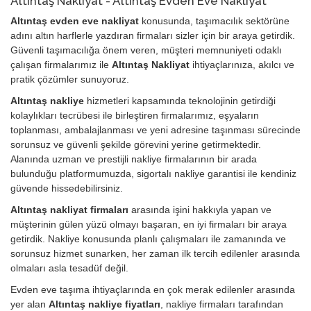
Altıntaş Nakliyat - Altıntaş Evden Eve Nakliyat
Altıntaş evden eve nakliyat
konusunda, taşımacılık sektörüne
adını altın harflerle yazdıran firmaları sizler için bir araya getirdik.
Güvenli taşımacılığa önem veren, müşteri memnuniyeti odaklı
çalışan firmalarımız ile
Altıntaş Nakliyat
ihtiyaçlarınıza, akılcı ve
pratik çözümler sunuyoruz.
Altıntaş nakliye
hizmetleri kapsamında teknolojinin getirdiği
kolaylıkları tecrübesi ile birleştiren firmalarımız, eşyaların
toplanması, ambalajlanması ve yeni adresine taşınması sürecinde
sorunsuz ve güvenli şekilde görevini yerine getirmektedir.
Alanında uzman ve prestijli nakliye firmalarının bir arada
bulunduğu platformumuzda, sigortalı nakliye garantisi ile kendiniz
güvende hissedebilirsiniz.
Altıntaş nakliyat firmaları
arasında işini hakkıyla yapan ve
müşterinin gülen yüzü olmayı başaran, en iyi firmaları bir araya
getirdik. Nakliye konusunda planlı çalışmaları ile zamanında ve
sorunsuz hizmet sunarken, her zaman ilk tercih edilenler arasında
olmaları asla tesadüf değil.
Evden eve taşıma ihtiyaçlarında en çok merak edilenler arasında
yer alan
Altıntaş nakliye fiyatları
, nakliye firmaları tarafından