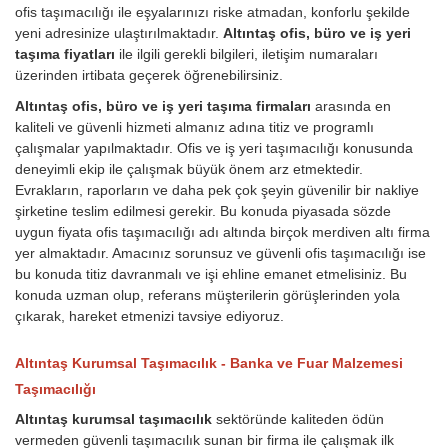
ofis taşımacılığı ile eşyalarınızı riske atmadan, konforlu şekilde
yeni adresinize ulaştırılmaktadır.
Altıntaş ofis, büro ve iş yeri
taşıma fiyatları
ile ilgili gerekli bilgileri, iletişim numaraları
üzerinden irtibata geçerek öğrenebilirsiniz.
Altıntaş ofis, büro ve iş yeri taşıma firmaları
arasında en
kaliteli ve güvenli hizmeti almanız adına titiz ve programlı
çalışmalar yapılmaktadır. Ofis ve iş yeri taşımacılığı konusunda
deneyimli ekip ile çalışmak büyük önem arz etmektedir.
Evrakların, raporların ve daha pek çok şeyin güvenilir bir nakliye
şirketine teslim edilmesi gerekir. Bu konuda piyasada sözde
uygun fiyata ofis taşımacılığı adı altında birçok merdiven altı firma
yer almaktadır. Amacınız sorunsuz ve güvenli ofis taşımacılığı ise
bu konuda titiz davranmalı ve işi ehline emanet etmelisiniz. Bu
konuda uzman olup, referans müşterilerin görüşlerinden yola
çıkarak, hareket etmenizi tavsiye ediyoruz.
Altıntaş Kurumsal Taşımacılık - Banka ve Fuar Malzemesi
Taşımacılığı
Altıntaş kurumsal taşımacılık
sektöründe kaliteden ödün
vermeden güvenli taşımacılık sunan bir firma ile çalışmak ilk