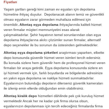
Fiyatları
Yaşam şartları gereği kimi zaman ev eşyaları için depolama
hizmetine ihtiyaç duyulur. Depolanacak alanın temiz ve güvenlikli
olması eşyaların zarar görmeden muhafaza edilmesi için
önemlidir
. Altıntaş eşya depolama
ihtiyaçlarında kaliteli hizmet
veren firmalar müşteri memnuniyetini esas alarak
çalışmaktadırlar. Şehir hayatının temel sorunlarından olan eşya
depolama ihtiyaçlarına akılcı çözümler sunan firmalar, alternatif
depo seçenekler ile bu sorunun da üstesinden gelmektedirler.
Altıntaş eşya depolama şirketleri
araştırması yaparken, elbette
depo konusunda güvenilir hizmet veren isimleri tercih edersiniz.
Bu konuda sizlere hem güvenilir hem de profesyonel hizmet veren
firmaları bir araya getirdik. Eşya depolama konusunda sizlere en
iyi hizmeti vermek için, farklı boyutlarda ve bölgelerde adresinize
en yakın eşya depolama ve nakliye hizmeti sunmaktadırlar.
Eşyalarınızın bulunduğu depoların dilerseniz güvenlik kameraları
ile izlenip emin ellerde olduğundan emin olabilirsiniz.
Altıntaş kiralık depo
hizmetleri dâhilinde pek çok kuruluş hizmet
vermektedir Ancak her ne kadar çok firma olursa olsun,
eşyalarınızın depolanması için tercih edeceğiniz firmalarda firma