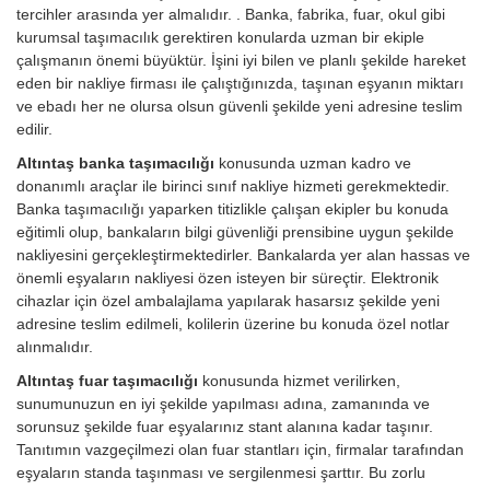
tercihler arasında yer almalıdır. . Banka, fabrika, fuar, okul gibi
kurumsal taşımacılık gerektiren konularda uzman bir ekiple
çalışmanın önemi büyüktür. İşini iyi bilen ve planlı şekilde hareket
eden bir nakliye firması ile çalıştığınızda, taşınan eşyanın miktarı
ve ebadı her ne olursa olsun güvenli şekilde yeni adresine teslim
edilir.
Altıntaş banka taşımacılığı
konusunda uzman kadro ve
donanımlı araçlar ile birinci sınıf nakliye hizmeti gerekmektedir.
Banka taşımacılığı yaparken titizlikle çalışan ekipler bu konuda
eğitimli olup, bankaların bilgi güvenliği prensibine uygun şekilde
nakliyesini gerçekleştirmektedirler. Bankalarda yer alan hassas ve
önemli eşyaların nakliyesi özen isteyen bir süreçtir. Elektronik
cihazlar için özel ambalajlama yapılarak hasarsız şekilde yeni
adresine teslim edilmeli, kolilerin üzerine bu konuda özel notlar
alınmalıdır.
Altıntaş fuar taşımacılığı
konusunda hizmet verilirken,
sunumunuzun en iyi şekilde yapılması adına, zamanında ve
sorunsuz şekilde fuar eşyalarınız stant alanına kadar taşınır.
Tanıtımın vazgeçilmezi olan fuar stantları için, firmalar tarafından
eşyaların standa taşınması ve sergilenmesi şarttır. Bu zorlu