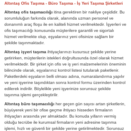
Altıntaş Ofis Taşıma - Büro Taşıma - İş Yeri Taşıma Şirketleri
Altıntaş ofis taşımacılığı
itina gerektiren bir nakliye çeşididir. Bu
sorumluluğun farkında olarak, alanında uzman personel ve
donanımlı araç floşu ile en kaliteli hizmet verilmektedir. İşyerleri ve
ofis taşımacılığı konusunda müşterilere garantili ve sigortalı
hizmet verilmekte olup, eşyalarınız yeni ofisinize sağlam bir
şekilde taşınmaktadır.
Altıntaş işyeri taşıma
ihtiyaçlarınızı kusursuz şekilde yerine
getirirken, müşterilerin istekleri doğrultusunda özel olarak hizmet
verilmektedir. Bir şirket için ofis ve iş yeri malzemelerinin öneminin
bilincinde olarak, eşyalarınız kontrol listesi tutularak paketlenir.
Paketlerdeki eşyaların belli olması adına, numaralandırma yapılır
ve yeni işyerine taşındıktan sonra kontrol formu üzerinden kontrol
edilerek indirilir. Böylelikle yeni işyerinize sorunsuz şekilde
taşınma işlemi gerçekleştirilir.
Altıntaş büro taşımacılığı
her geçen gün sayısı artan şirketlerin,
büyüyerek yeni bir ofise geçme ihtiyacı hisseden firmaların
ihtiyaçları arasında yer almaktadır. Bu konuda yılların vermiş
olduğu tecrübe ile kurumsal firmaların yeni adresine taşınma
işlemi, hızlı ve güvenli bir şekilde yerine getirilmektedir. Sorunsuz