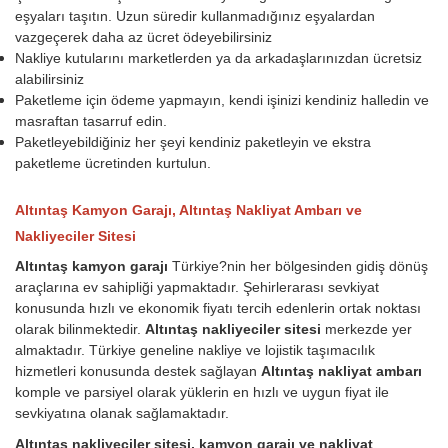
eşyaları taşıtın. Uzun süredir kullanmadığınız eşyalardan
vazgeçerek daha az ücret ödeyebilirsiniz
Nakliye kutularını marketlerden ya da arkadaşlarınızdan ücretsiz
alabilirsiniz
Paketleme için ödeme yapmayın, kendi işinizi kendiniz halledin ve
masraftan tasarruf edin.
Paketleyebildiğiniz her şeyi kendiniz paketleyin ve ekstra
paketleme ücretinden kurtulun.
Altıntaş Kamyon Garajı, Altıntaş Nakliyat Ambarı ve
Nakliyeciler Sitesi
Altıntaş kamyon garajı
Türkiye?nin her bölgesinden gidiş dönüş
araçlarına ev sahipliği yapmaktadır. Şehirlerarası sevkiyat
konusunda hızlı ve ekonomik fiyatı tercih edenlerin ortak noktası
olarak bilinmektedir.
Altıntaş nakliyeciler sitesi
merkezde yer
almaktadır. Türkiye geneline nakliye ve lojistik taşımacılık
hizmetleri konusunda destek sağlayan
Altıntaş nakliyat ambarı
komple ve parsiyel olarak yüklerin en hızlı ve uygun fiyat ile
sevkiyatına olanak sağlamaktadır.
Altıntaş nakliyeciler sitesi, kamyon garajı ve nakliyat