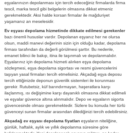
eşyalarınızın depolanması için tercih edeceğiniz firmalarda firma
tescil, marka tescil gibi belgelerin olmasına dikkat etmeniz
gerekmektedir. Aksi halde korsan firmalar ile mağduriyet
yaşamanız an meselesidir.
Ev eşyası depolama hizmetinde dikkate edilmesi gerekenler
bazı önemli hususlar vardır. Depolanan eşyanız her ne olursa
olsun, maddi manevi değerinin sizin için olduğu kadar, depolama
firması tarafından da değerli görülmesi şarttır. Bu nedenle,
emanet bilinci ile bakıp, itina ile taşınmalı ve depolanmalıdır.
Eşyalarınız için depolama hizmeti alırken eşya depolama
sözleşmesi, eşya depolama sigortası ve resmi güvencelerini
taşıyan yasal firmaları tercih etmelisiniz. Akçadağ eşya deposu
tercih ettiğinizde deponun güvenlik sistemleri ile korunması
gerekir. Rutubetsiz, küf barındırmayan, haşeratlara karşı
ilaçlanmış, ısı değişimine karşı dayanıklı olmasına dikkat edilmeli
ve eşyalar güvence altına alınmalıdır. Depo ve eşyaların sigorta
güvencesinde olması gerekmektedir. Sizlere bu konuda her türlü
güvenceyi sunan firmalar arasından dilediğinizi tercih edebilirsiniz.
Akçadağ ev eşyası depolama fiyatları
eşyaların niteliğine,
günlük, haftalık, aylık ve yıllık depolanma süresine göre