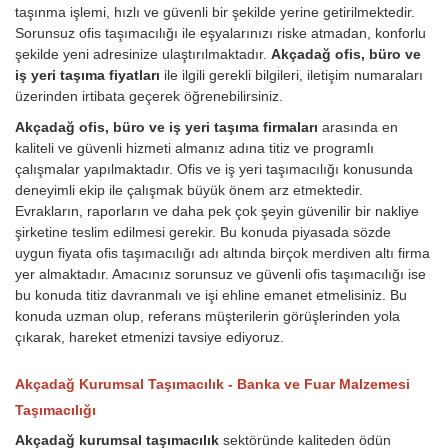
taşınma işlemi, hızlı ve güvenli bir şekilde yerine getirilmektedir.
Sorunsuz ofis taşımacılığı ile eşyalarınızı riske atmadan, konforlu
şekilde yeni adresinize ulaştırılmaktadır.
Akçadağ ofis, büro ve
iş yeri taşıma fiyatları
ile ilgili gerekli bilgileri, iletişim numaraları
üzerinden irtibata geçerek öğrenebilirsiniz.
Akçadağ ofis, büro ve iş yeri taşıma firmaları
arasında en
kaliteli ve güvenli hizmeti almanız adına titiz ve programlı
çalışmalar yapılmaktadır. Ofis ve iş yeri taşımacılığı konusunda
deneyimli ekip ile çalışmak büyük önem arz etmektedir.
Evrakların, raporların ve daha pek çok şeyin güvenilir bir nakliye
şirketine teslim edilmesi gerekir. Bu konuda piyasada sözde
uygun fiyata ofis taşımacılığı adı altında birçok merdiven altı firma
yer almaktadır. Amacınız sorunsuz ve güvenli ofis taşımacılığı ise
bu konuda titiz davranmalı ve işi ehline emanet etmelisiniz. Bu
konuda uzman olup, referans müşterilerin görüşlerinden yola
çıkarak, hareket etmenizi tavsiye ediyoruz.
Akçadağ Kurumsal Taşımacılık - Banka ve Fuar Malzemesi
Taşımacılığı
Akçadağ kurumsal taşımacılık
sektöründe kaliteden ödün