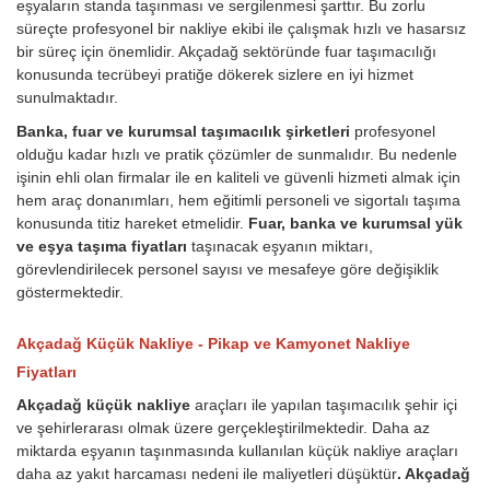
eşyaların standa taşınması ve sergilenmesi şarttır. Bu zorlu
süreçte profesyonel bir nakliye ekibi ile çalışmak hızlı ve hasarsız
bir süreç için önemlidir. Akçadağ sektöründe fuar taşımacılığı
konusunda tecrübeyi pratiğe dökerek sizlere en iyi hizmet
sunulmaktadır.
Banka, fuar ve kurumsal taşımacılık şirketleri
profesyonel
olduğu kadar hızlı ve pratik çözümler de sunmalıdır. Bu nedenle
işinin ehli olan firmalar ile en kaliteli ve güvenli hizmeti almak için
hem araç donanımları, hem eğitimli personeli ve sigortalı taşıma
konusunda titiz hareket etmelidir.
Fuar, banka ve kurumsal yük
ve eşya taşıma fiyatları
taşınacak eşyanın miktarı,
görevlendirilecek personel sayısı ve mesafeye göre değişiklik
göstermektedir.
Akçadağ Küçük Nakliye - Pikap ve Kamyonet Nakliye
Fiyatları
Akçadağ küçük nakliye
araçları ile yapılan taşımacılık şehir içi
ve şehirlerarası olmak üzere gerçekleştirilmektedir. Daha az
miktarda eşyanın taşınmasında kullanılan küçük nakliye araçları
daha az yakıt harcaması nedeni ile maliyetleri düşüktür
. Akçadağ