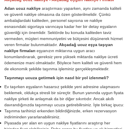
Adan ucuz nakliye
araştırması yaparken, aynı zamanda kaliteli
ve güvenli nakliye olmasına da özen gösterilmelidir. Çünkü
ambalajlardaki kaliteden, personel sayısına ve nakliye
esnasındaki sigortaya varıncaya kadar her bir detay eşyaların
güvenliği için önemlidir. Sektörde bu konuda kaliteden taviz
vermeden, müşteri memnuniyetini ve bütçesini düşünerek hizmet
veren firmalar bulunmaktadır.
Akçadağ ucuz eşya taşıyan
nakliye firmaları
eşyanızın miktarına uygun aracı
konumlandırarak, gereksiz yere yüksek miktarda nakliye ücreti
ödemenize mani olmaktadır. Böylece hem kaliteli ve güvenli hem
de ekonomik şekilde taşınma işleminiz gerçekleşmektedir.
Taşınmayı ucuza getirmek için nasıl bir yol izlenmeli?
Ev taşırken eşyaların hasarsız şekilde yeni adresine ulaşmasını
beklemek, oldukça stresli bir süreçtir. Bunun yanında uygun fiyata
nakliye şirketi ile anlaşmak da bir diğer sıkıntıdır. Ancak akıllı
davrandığınızda taşınmayı ucuza getirebilirsiniz. İşte birkaç ipucu:
Taşınma tarihinizi erkenden bildirdiğinizde, erken rezervasyon
indiriminden yararlanabilirsiniz.
Piyasada yer alan en uygun nakliye fiyatlarını araştırıp her
birinden fiyat alabilirsiniz. Daha sonra bu fiyatları ve ek hizmetleri