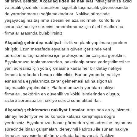
bir araya getirdik.
Akçadağ ilden ile nakliyat
ihtiyaçlarınıza akılcı
ve pratik çözümler sunarken, sigortalı taşımacılık güvencesinden
de yararlanmanızı sağlamaktadırlar. Nakliye sürecinde
yaşayacağınız taşınma stresini en aza indirmek, konforlu ve
sorunsuz nakliye sürecini tamamlamanız için özel fırsatları bu
firmalar arasında bulabilirsiniz.
Akçadağ şehir dışı nakliyat
titizlik ve planlı yapılması gereken
bir iştir. Uzun mesafede eşyaların güven içerisinde yeni
adreslerine taşınabilmesi için profesyonel bir çalışma gerektirir.
Eşyalarınızın toplanmasından, paketlenip araca yerleştirilmesi ve
yeni adresiniz için yola çıkmasına kadar her bir detay nakliye
firması tarafından hesap edilmelidir. Bunun yanında, nakliye
esnasında eşyalarınıza zarar gelmemesi adına sigortalı
taşımacılık yapılmalıdır. Platformumuzda yer alan nakliye
firmaları, sektörün en güvenilir ve köklü isimlerinden oluşup,
sizlere sorunsuz bir nakliye süreci sunmaktadırlar.
Akçadağ şehirlerarası nakliyat firmaları
arasında en iyi hizmeti
almayı hedefliyor ve bu konuda kafanız karışmışsa doğru
yerdesiniz. Eşyalarınızın hasar görmeden yeni adresine taşınması
sürecinde itinalı çalışmaları, deneyimli kadrosu ile sunan nakliye
firmaları sayesinde gözünüz arkada kalmayacak. Nakliye