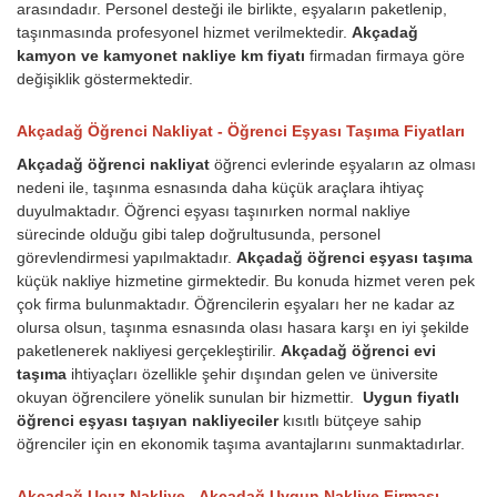
arasındadır. Personel desteği ile birlikte, eşyaların paketlenip,
taşınmasında profesyonel hizmet verilmektedir.
Akçadağ
kamyon ve kamyonet nakliye km fiyatı
firmadan firmaya göre
değişiklik göstermektedir.
Akçadağ Öğrenci Nakliyat - Öğrenci Eşyası Taşıma Fiyatları
Akçadağ öğrenci nakliyat
öğrenci evlerinde eşyaların az olması
nedeni ile, taşınma esnasında daha küçük araçlara ihtiyaç
duyulmaktadır. Öğrenci eşyası taşınırken normal nakliye
sürecinde olduğu gibi talep doğrultusunda, personel
görevlendirmesi yapılmaktadır.
Akçadağ öğrenci eşyası taşıma
küçük nakliye hizmetine girmektedir. Bu konuda hizmet veren pek
çok firma bulunmaktadır. Öğrencilerin eşyaları her ne kadar az
olursa olsun, taşınma esnasında olası hasara karşı en iyi şekilde
paketlenerek nakliyesi gerçekleştirilir.
Akçadağ öğrenci evi
taşıma
ihtiyaçları özellikle şehir dışından gelen ve üniversite
okuyan öğrencilere yönelik sunulan bir hizmettir.
Uygun fiyatlı
öğrenci eşyası taşıyan nakliyeciler
kısıtlı bütçeye sahip
öğrenciler için en ekonomik taşıma avantajlarını sunmaktadırlar.
Akçadağ Ucuz Nakliye - Akçadağ Uygun Nakliye Firması