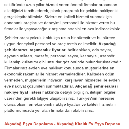
sektöründe uzun yıllar hizmet veren önemli firmalar arasından
dilediğinizi tercih ederek, planlı programlı bir şekilde nakliyenizi
gerçekleştirebilirsiniz. Sizlere en kaliteli hizmeti sunmak için
donanımlı araçları ve deneyimli personeli ile hizmet veren bu
firmalar ile yaşayacağınız taşınma stresini en aza indireceksiniz.
Şehirler arası yolculuk oldukça uzun bir süreçtir ve bu sürece
uygun deneyimli personel ve araç tercih edilmelidir.
Akçadağ
şehirlerarası taşımacılık fiyatları
belirlenirken, oda sayısı,
eşyanın miktarı, mesafe, personel sayısı, kat sayısı, asansör
kullanılıp kullanımı gibi unsurlar göz önünde bulundurulmaktadır.
Firmalarımız evden eve nakliyat konusunda müşterilerine en
ekonomik rakamlar ile hizmet vermektedirler. Kaliteden ödün
vermeden, müşterilerin ihtiyacını karşılayan hizmetleri ile evden
eve nakliyat çözümleri sunmaktadırlar.
Akçadağ şehirlerarası
nakliye fiyat listesi
hakkında detaylı bilgi için, iletişim bilgileri
üzerinden gerekli bilgiye ulaşabilirsiniz. Türkiye?nin neresine
olursa olsun, en ekonomik nakliye fiyatları ve kaliteli hizmetini
platformumuzda yer alan firmalardan alabilirsiniz.
Akçadağ Eşya Depolama - Akçadağ Kiralık Ev Eşya Deposu