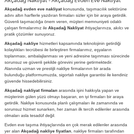
Akçadağ Nakliyat - Akçadağ Evden Eve Nakliyat
Akçadağ evden eve nakliyat
konusunda, taşımacılık sektörüne
adını altın harflerle yazdıran firmaları sizler için bir araya getirdik.
Güvenli taşımacılığa önem veren, müşteri memnuniyeti odaklı
çalışan firmalarımız ile
Akçadağ Nakliyat
ihtiyaçlarınıza, akılcı ve
pratik çözümler sunuyoruz.
Akçadağ nakliye
hizmetleri kapsamında teknolojinin getirdiği
kolaylıkları tecrübesi ile birleştiren firmalarımız, eşyaların
toplanması, ambalajlanması ve yeni adresine taşınması sürecinde
sorunsuz ve güvenli şekilde görevini yerine getirmektedir.
Alanında uzman ve prestijli nakliye firmalarının bir arada
bulunduğu platformumuzda, sigortalı nakliye garantisi ile kendiniz
güvende hissedebilirsiniz.
Akçadağ nakliyat firmaları
arasında işini hakkıyla yapan ve
müşterinin gülen yüzü olmayı başaran, en iyi firmaları bir araya
getirdik. Nakliye konusunda planlı çalışmaları ile zamanında ve
sorunsuz hizmet sunarken, her zaman ilk tercih edilenler arasında
olmaları asla tesadüf değil.
Evden eve taşıma ihtiyaçlarında en çok merak edilenler arasında
yer alan
Akçadağ nakliye fiyatları
, nakliye firmaları tarafından