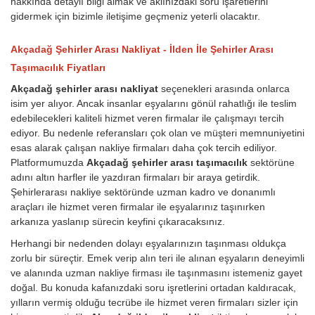
hakkında detaylı bilgi almak ve aklınızdaki soru işaretlerini
gidermek için bizimle iletişime geçmeniz yeterli olacaktır.
Akçadağ Şehirler Arası Nakliyat - İlden İle Şehirler Arası
Taşımacılık Fiyatları
Akçadağ şehirler arası nakliyat
seçenekleri arasında onlarca
isim yer alıyor. Ancak insanlar eşyalarını gönül rahatlığı ile teslim
edebilecekleri kaliteli hizmet veren firmalar ile çalışmayı tercih
ediyor. Bu nedenle referansları çok olan ve müşteri memnuniyetini
esas alarak çalışan nakliye firmaları daha çok tercih ediliyor.
Platformumuzda
Akçadağ şehirler arası taşımacılık
sektörüne
adını altın harfler ile yazdıran firmaları bir araya getirdik.
Şehirlerarası nakliye sektöründe uzman kadro ve donanımlı
araçları ile hizmet veren firmalar ile eşyalarınız taşınırken
arkanıza yaslanıp sürecin keyfini çıkaracaksınız.
Herhangi bir nedenden dolayı eşyalarınızın taşınması oldukça
zorlu bir süreçtir. Emek verip alın teri ile alınan eşyaların deneyimli
ve alanında uzman nakliye firması ile taşınmasını istemeniz gayet
doğal. Bu konuda kafanızdaki soru işretlerini ortadan kaldıracak,
yılların vermiş olduğu tecrübe ile hizmet veren firmaları sizler için