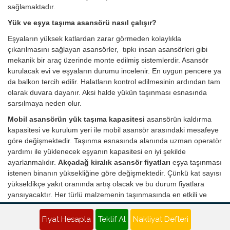
sağlamaktadır.
Yük ve eşya taşıma asansörü nasıl çalışır?
Eşyaların yüksek katlardan zarar görmeden kolaylıkla
çıkarılmasını sağlayan asansörler, tıpkı insan asansörleri gibi
mekanik bir araç üzerinde monte edilmiş sistemlerdir. Asansör
kurulacak evi ve eşyaların durumu incelenir. En uygun pencere ya
da balkon tercih edilir. Halatların kontrol edilmesinin ardından tam
olarak duvara dayanır. Aksi halde yükün taşınması esnasında
sarsılmaya neden olur.
Mobil asansörün yük taşıma kapasitesi
asansörün kaldırma
kapasitesi ve kurulum yeri ile mobil asansör arasındaki mesafeye
göre değişmektedir. Taşınma esnasında alanında uzman operatör
yardımı ile yüklenecek eşyanın kapasitesi en iyi şekilde
ayarlanmalıdır.
Akçadağ kiralık asansör fiyatları
eşya taşınması
istenen binanın yüksekliğine göre değişmektedir. Çünkü kat sayısı
yükseldikçe yakıt oranında artış olacak ve bu durum fiyatlara
yansıyacaktır. Her türlü malzemenin taşınmasında en etkili ve
pratik çözümü sunan asansör kiralama ile artık nakliye süreci
stressiz ve sorunsuz şekilde giderilmektedir.
Fiyat Hesapla
Teklif Al
Nakliyat Defteri