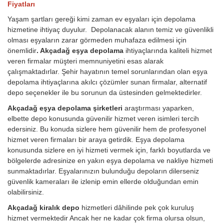
Fiyatları
Yaşam şartları gereği kimi zaman ev eşyaları için depolama
hizmetine ihtiyaç duyulur. Depolanacak alanın temiz ve güvenlikli
olması eşyaların zarar görmeden muhafaza edilmesi için
önemlidir
. Akçadağ eşya depolama
ihtiyaçlarında kaliteli hizmet
veren firmalar müşteri memnuniyetini esas alarak
çalışmaktadırlar. Şehir hayatının temel sorunlarından olan eşya
depolama ihtiyaçlarına akılcı çözümler sunan firmalar, alternatif
depo seçenekler ile bu sorunun da üstesinden gelmektedirler.
Akçadağ eşya depolama şirketleri
araştırması yaparken,
elbette depo konusunda güvenilir hizmet veren isimleri tercih
edersiniz. Bu konuda sizlere hem güvenilir hem de profesyonel
hizmet veren firmaları bir araya getirdik. Eşya depolama
konusunda sizlere en iyi hizmeti vermek için, farklı boyutlarda ve
bölgelerde adresinize en yakın eşya depolama ve nakliye hizmeti
sunmaktadırlar. Eşyalarınızın bulunduğu depoların dilerseniz
güvenlik kameraları ile izlenip emin ellerde olduğundan emin
olabilirsiniz.
Akçadağ kiralık depo
hizmetleri dâhilinde pek çok kuruluş
hizmet vermektedir Ancak her ne kadar çok firma olursa olsun,