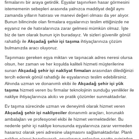
firmalarını bir araya getirdik. Eşyalar taşınırken hasar görmesini
istememenin sebepleri arasında yalnızca maddiyat değil aynı
zamanda yılların hatırası ve manevi değeri olması da yer alıyor.
Bunun bilincinde olan firmalara eşyalarınızı teslim ettiğinizde ne
eşyanız ne de hatıralarınıza zarar gelmesi mümkün olmaz. İşte
biz de tam olarak bunun için buradayız. Ve sizleri güvenilir gönül
rahatlığı ile
Akçadağ şehir içi taşıma
ihtiyaçlarınıza çözüm
bulmanızda aracı oluyoruz.
Taşınması gereken eşya miktarı ve taşınacak adres neresi olursa
olsun, her zaman ve her koşulda kaliteli hizmeti müşterilerine
sunan
Akçadağ şehir içi nakliyat firmaları
arasından dilediğinizi
tercih ederek gönül rahatlığı ile eşyalarınızı teslim edebilirsiniz.
Alnında uzman ve donanımlı ekibi ile
Akçadağ şehir içi yük
taşıma
hizmeti veren bu firmalar teknolojinin sunduğu yenilikler ile
nakliye ihtiyaçlarınıza akılcı ve pratik çözümler sunmaktadırlar.
Ev taşıma sürecinde uzman ve deneyimli olarak hizmet veren
Akçadağ şehir içi nakliyeciler
donanımlı araçları, korunaklı
ambalajları ve profesyonel ekibi ile hizmet vermektedirler. Bu
nedenle şehir içi nakliye konusunda eşyalarınıza zarar vermeden
hasarsız olarak yeni adresine ulaşmasını sağlamaktadırlar. Planlı
nakliye süreci hazırlayarak, eşyalarınız anlaşılan saatte evinizden