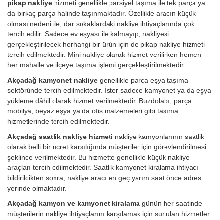
pikap nakliye
hizmeti genellikle parsiyel taşıma ile tek parça ya
da birkaç parça halinde taşınmaktadır. Özellikle aracın küçük
olması nedeni ile, dar sokaklardaki nakliye ihtiyaçlarında çok
tercih edilir. Sadece ev eşyası ile kalmayıp, nakliyesi
gerçekleştirilecek herhangi bir ürün için de pikap nakliye hizmeti
tercih edilmektedir. Mini nakliye olarak hizmet verilirken hemen
her mahalle ve ilçeye taşıma işlemi gerçekleştirilmektedir.
Akçadağ kamyonet nakliye
genellikle parça eşya taşıma
sektöründe tercih edilmektedir. İster sadece kamyonet ya da eşya
yükleme dâhil olarak hizmet verilmektedir. Buzdolabı, parça
mobilya, beyaz eşya ya da ofis malzemeleri gibi taşıma
hizmetlerinde tercih edilmektedir.
Akçadağ saatlik nakliye hizmeti
nakliye kamyonlarının saatlik
olarak belli bir ücret karşılığında müşteriler için görevlendirilmesi
şeklinde verilmektedir. Bu hizmette genellikle küçük nakliye
araçları tercih edilmektedir. Saatlik kamyonet kiralama ihtiyacı
bildirildikten sonra, nakliye aracı en geç yarım saat önce adres
yerinde olmaktadır.
Akçadağ kamyon ve kamyonet kiralama
günün her saatinde
müşterilerin nakliye ihtiyaçlarını karşılamak için sunulan hizmetler