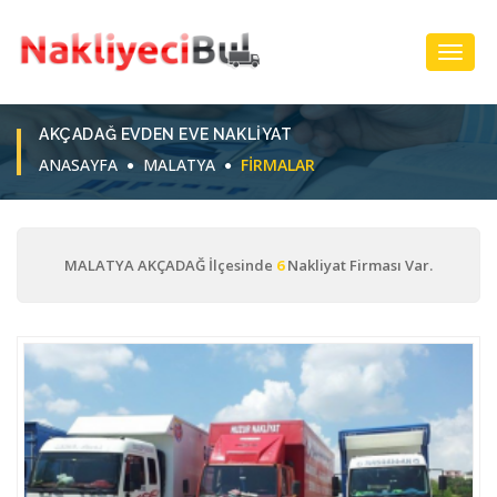
Toggl
Navig
AKÇADAĞ EVDEN EVE NAKLIYAT
ANASAYFA
MALATYA
FIRMALAR
MALATYA AKÇADAĞ İlçesinde
6
Nakliyat Firması Var.