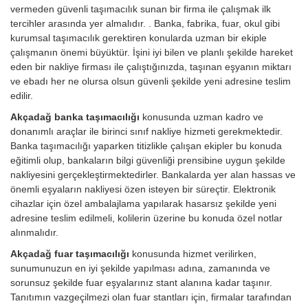
vermeden güvenli taşımacılık sunan bir firma ile çalışmak ilk
tercihler arasında yer almalıdır. . Banka, fabrika, fuar, okul gibi
kurumsal taşımacılık gerektiren konularda uzman bir ekiple
çalışmanın önemi büyüktür. İşini iyi bilen ve planlı şekilde hareket
eden bir nakliye firması ile çalıştığınızda, taşınan eşyanın miktarı
ve ebadı her ne olursa olsun güvenli şekilde yeni adresine teslim
edilir.
Akçadağ banka taşımacılığı
konusunda uzman kadro ve
donanımlı araçlar ile birinci sınıf nakliye hizmeti gerekmektedir.
Banka taşımacılığı yaparken titizlikle çalışan ekipler bu konuda
eğitimli olup, bankaların bilgi güvenliği prensibine uygun şekilde
nakliyesini gerçekleştirmektedirler. Bankalarda yer alan hassas ve
önemli eşyaların nakliyesi özen isteyen bir süreçtir. Elektronik
cihazlar için özel ambalajlama yapılarak hasarsız şekilde yeni
adresine teslim edilmeli, kolilerin üzerine bu konuda özel notlar
alınmalıdır.
Akçadağ fuar taşımacılığı
konusunda hizmet verilirken,
sunumunuzun en iyi şekilde yapılması adına, zamanında ve
sorunsuz şekilde fuar eşyalarınız stant alanına kadar taşınır.
Tanıtımın vazgeçilmezi olan fuar stantları için, firmalar tarafından