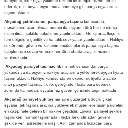
kamyonet, ister eşya yükleme hizmeti ile komple hizmet tercih
ederek, ofis, beyaz eşya, masa sandalye gibi parça eşyalarınız
taşınmaktadır.
Akçadağ şehirlerarası parça eşya taşıma
konusunda,
mesafelerin uzun olması nedeni ile, eşyanın türü her ne olursa
olsun itinalı şekilde paketleme yapılmaktadır. Geniş araç floşu ile
tüm bölgelere günlük ve haftalık sevkiyatlar yapılmaktadır. Nakliye
sektöründe güven ve kalitenin öncüsü olarak parça eşya taşıma
taleplerinize cevap verecek her türlü ebatta araç ile hizmet
verilmektedir.
Akçadağ parsiyel taşımacılık
hizmeti esnasında, parça
yükünüz ya da eşyanız nakliye araçlarına yüklenerek uygun fiyata
taşınmaktadır. Nakliye konusunda en ekonomik fiyatlara sahip
olan parsiyel taşımacılık ile, gereğinden fazla para ödemek
zorunda kalmadan, eşyalarınız güven içerisinde taşınmaktadır.
Akçadağ parsiyel yük taşıma
aynı güzergâha doğru çıkan
eşyaları tek taşıma aracına yükleyerek müşterilere taşıma ücretini
en cazip hale getiren bir nakliye çeşididir. Eşyalar parsiyel şekilde
taşınırken, normal taşınmadan hiçbir farkı olmadan güvenli
şekilde yeni adreslerine ulaşır. Aynı zamanda fazladan para