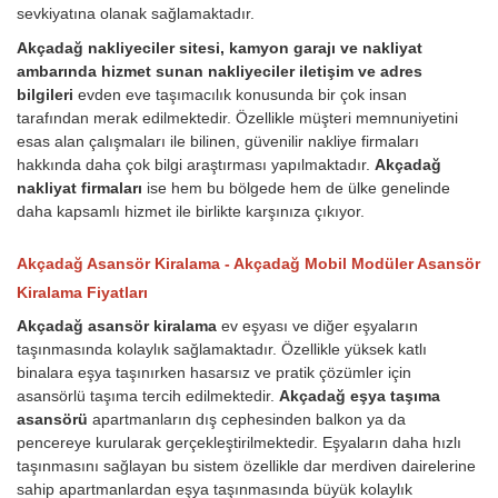
sevkiyatına olanak sağlamaktadır.
Akçadağ nakliyeciler sitesi, kamyon garajı ve nakliyat
ambarında hizmet sunan nakliyeciler iletişim ve adres
bilgileri
evden eve taşımacılık konusunda bir çok insan
tarafından merak edilmektedir. Özellikle müşteri memnuniyetini
esas alan çalışmaları ile bilinen, güvenilir nakliye firmaları
hakkında daha çok bilgi araştırması yapılmaktadır.
Akçadağ
nakliyat firmaları
ise hem bu bölgede hem de ülke genelinde
daha kapsamlı hizmet ile birlikte karşınıza çıkıyor.
Akçadağ Asansör Kiralama - Akçadağ Mobil Modüler Asansör
Kiralama Fiyatları
Akçadağ asansör kiralama
ev eşyası ve diğer eşyaların
taşınmasında kolaylık sağlamaktadır. Özellikle yüksek katlı
binalara eşya taşınırken hasarsız ve pratik çözümler için
asansörlü taşıma tercih edilmektedir.
Akçadağ eşya taşıma
asansörü
apartmanların dış cephesinden balkon ya da
pencereye kurularak gerçekleştirilmektedir. Eşyaların daha hızlı
taşınmasını sağlayan bu sistem özellikle dar merdiven dairelerine
sahip apartmanlardan eşya taşınmasında büyük kolaylık