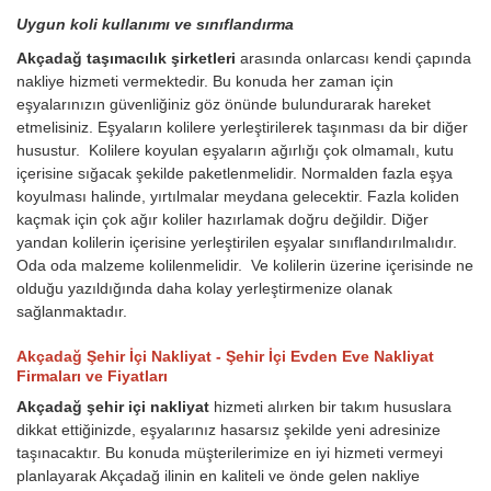
Uygun koli kullanımı ve sınıflandırma
Akçadağ taşımacılık şirketleri
arasında onlarcası kendi çapında
nakliye hizmeti vermektedir. Bu konuda her zaman için
eşyalarınızın güvenliğiniz göz önünde bulundurarak hareket
etmelisiniz. Eşyaların kolilere yerleştirilerek taşınması da bir diğer
husustur. Kolilere koyulan eşyaların ağırlığı çok olmamalı, kutu
içerisine sığacak şekilde paketlenmelidir. Normalden fazla eşya
koyulması halinde, yırtılmalar meydana gelecektir. Fazla koliden
kaçmak için çok ağır koliler hazırlamak doğru değildir. Diğer
yandan kolilerin içerisine yerleştirilen eşyalar sınıflandırılmalıdır.
Oda oda malzeme kolilenmelidir. Ve kolilerin üzerine içerisinde ne
olduğu yazıldığında daha kolay yerleştirmenize olanak
sağlanmaktadır.
Akçadağ Şehir İçi Nakliyat - Şehir İçi Evden Eve Nakliyat
Firmaları ve Fiyatları
Akçadağ şehir içi nakliyat
hizmeti alırken bir takım hususlara
dikkat ettiğinizde, eşyalarınız hasarsız şekilde yeni adresinize
taşınacaktır. Bu konuda müşterilerimize en iyi hizmeti vermeyi
planlayarak Akçadağ ilinin en kaliteli ve önde gelen nakliye