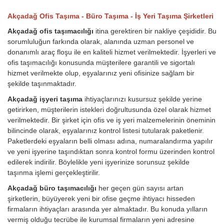
Akçadağ Ofis Taşıma - Büro Taşıma - İş Yeri Taşıma Şirketleri
Akçadağ ofis taşımacılığı
itina gerektiren bir nakliye çeşididir. Bu
sorumluluğun farkında olarak, alanında uzman personel ve
donanımlı araç floşu ile en kaliteli hizmet verilmektedir. İşyerleri ve
ofis taşımacılığı konusunda müşterilere garantili ve sigortalı
hizmet verilmekte olup, eşyalarınız yeni ofisinize sağlam bir
şekilde taşınmaktadır.
Akçadağ işyeri taşıma
ihtiyaçlarınızı kusursuz şekilde yerine
getirirken, müşterilerin istekleri doğrultusunda özel olarak hizmet
verilmektedir. Bir şirket için ofis ve iş yeri malzemelerinin öneminin
bilincinde olarak, eşyalarınız kontrol listesi tutularak paketlenir.
Paketlerdeki eşyaların belli olması adına, numaralandırma yapılır
ve yeni işyerine taşındıktan sonra kontrol formu üzerinden kontrol
edilerek indirilir. Böylelikle yeni işyerinize sorunsuz şekilde
taşınma işlemi gerçekleştirilir.
Akçadağ büro taşımacılığı
her geçen gün sayısı artan
şirketlerin, büyüyerek yeni bir ofise geçme ihtiyacı hisseden
firmaların ihtiyaçları arasında yer almaktadır. Bu konuda yılların
vermiş olduğu tecrübe ile kurumsal firmaların yeni adresine