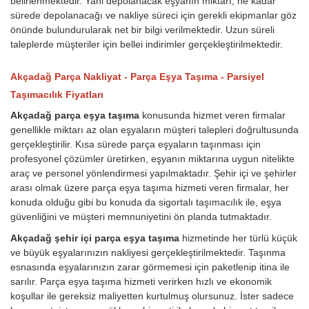
belirlenmektedir. Yani depolanacak eşyanın miktarı, ne kadar
sürede depolanacağı ve nakliye süreci için gerekli ekipmanlar göz
önünde bulundurularak net bir bilgi verilmektedir. Uzun süreli
taleplerde müşteriler için bellei indirimler gerçekleştirilmektedir.
Akçadağ Parça Nakliyat - Parça Eşya Taşıma - Parsiyel
Taşımacılık Fiyatları
Akçadağ parça eşya taşıma
konusunda hizmet veren firmalar
genellikle miktarı az olan eşyaların müşteri talepleri doğrultusunda
gerçekleştirilir. Kısa sürede parça eşyaların taşınması için
profesyonel çözümler üretirken, eşyanın miktarına uygun nitelikte
araç ve personel yönlendirmesi yapılmaktadır. Şehir içi ve şehirler
arası olmak üzere parça eşya taşıma hizmeti veren firmalar, her
konuda olduğu gibi bu konuda da sigortalı taşımacılık ile, eşya
güvenliğini ve müşteri memnuniyetini ön planda tutmaktadır.
Akçadağ şehir içi parça eşya taşıma
hizmetinde her türlü küçük
ve büyük eşyalarınızın nakliyesi gerçekleştirilmektedir. Taşınma
esnasında eşyalarınızın zarar görmemesi için paketlenip itina ile
sarılır. Parça eşya taşıma hizmeti verirken hızlı ve ekonomik
koşullar ile gereksiz maliyetten kurtulmuş olursunuz. İster sadece