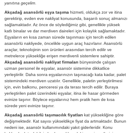
yanıtına geçelim.
Akçadağ asansörlü eşya taşıma
hizmeti, oldukça zor ve itina
gerektirip, evden eve nakliyat konusunda, başarılı sonuç almanızı
sağlamaktadır. Az önce de söylediğimiz gibi, genellikle yüksek
katlı binalar ve dar merdiven daireleri için kolaylık sağlamaktadır.
Eşyaların en kısa zaman sürede taşınması için tercih edilen
asansörlü nakliyede, öncelikle uygun araç hazırlanır. Asansörlü
araçlar, teknolojinin son ürünleri arasından tercih edilir ve
metrelerce yüksekliğe erişen merdivenli sistemlere sahiptir.
Akçadağ asansörlü nakliyat firmaları
bünyesinde çalışan
uzman personel ile eşyalar, asansör sistemine dikkatlice
yerleştirilir. Daha sonra eşyalarınızın taşınacağı kata kadar, palet
sistemindeki merdiven uzatılır. Genellikle, paletin yerleştirilmesi
için, evin balkonu, penceresi ya da terası tercih edilir. Buraya
yerleştirilen palet üzerindeki eşyalar, itina ile hasar görmeden
evinize taşınır. Böylece eşyalarınız hem pratik hem de kısa
sürede yeni evinize taşınır.
Akçadağ asansörlü taşımacılık fiyatları
kat yüksekliğine göre
değişmektedir. Kat sayısı yükseldikçe fiyat da artmaktadır. Bunun
nedeni ise, asansör kullanımındaki yakıt giderleridir.
Konu