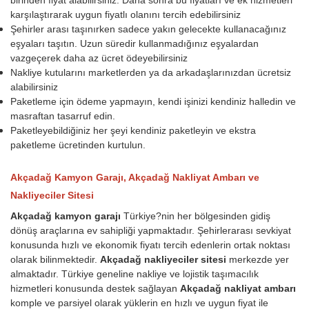
karşılaştırarak uygun fiyatlı olanını tercih edebilirsiniz
Şehirler arası taşınırken sadece yakın gelecekte kullanacağınız
eşyaları taşıtın. Uzun süredir kullanmadığınız eşyalardan
vazgeçerek daha az ücret ödeyebilirsiniz
Nakliye kutularını marketlerden ya da arkadaşlarınızdan ücretsiz
alabilirsiniz
Paketleme için ödeme yapmayın, kendi işinizi kendiniz halledin ve
masraftan tasarruf edin.
Paketleyebildiğiniz her şeyi kendiniz paketleyin ve ekstra
paketleme ücretinden kurtulun.
Akçadağ Kamyon Garajı, Akçadağ Nakliyat Ambarı ve
Nakliyeciler Sitesi
Akçadağ kamyon garajı
Türkiye?nin her bölgesinden gidiş
dönüş araçlarına ev sahipliği yapmaktadır. Şehirlerarası sevkiyat
konusunda hızlı ve ekonomik fiyatı tercih edenlerin ortak noktası
olarak bilinmektedir.
Akçadağ nakliyeciler sitesi
merkezde yer
almaktadır. Türkiye geneline nakliye ve lojistik taşımacılık
hizmetleri konusunda destek sağlayan
Akçadağ nakliyat ambarı
komple ve parsiyel olarak yüklerin en hızlı ve uygun fiyat ile