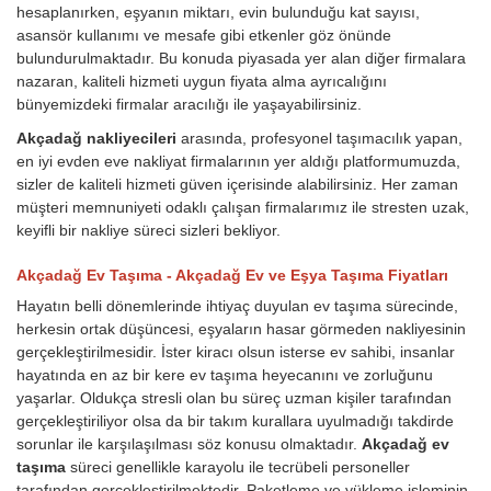
hesaplanırken, eşyanın miktarı, evin bulunduğu kat sayısı,
asansör kullanımı ve mesafe gibi etkenler göz önünde
bulundurulmaktadır. Bu konuda piyasada yer alan diğer firmalara
nazaran, kaliteli hizmeti uygun fiyata alma ayrıcalığını
bünyemizdeki firmalar aracılığı ile yaşayabilirsiniz.
Akçadağ nakliyecileri
arasında, profesyonel taşımacılık yapan,
en iyi evden eve nakliyat firmalarının yer aldığı platformumuzda,
sizler de kaliteli hizmeti güven içerisinde alabilirsiniz. Her zaman
müşteri memnuniyeti odaklı çalışan firmalarımız ile stresten uzak,
keyifli bir nakliye süreci sizleri bekliyor.
Akçadağ Ev Taşıma - Akçadağ Ev ve Eşya Taşıma Fiyatları
Hayatın belli dönemlerinde ihtiyaç duyulan ev taşıma sürecinde,
herkesin ortak düşüncesi, eşyaların hasar görmeden nakliyesinin
gerçekleştirilmesidir. İster kiracı olsun isterse ev sahibi, insanlar
hayatında en az bir kere ev taşıma heyecanını ve zorluğunu
yaşarlar. Oldukça stresli olan bu süreç uzman kişiler tarafından
gerçekleştiriliyor olsa da bir takım kurallara uyulmadığı takdirde
sorunlar ile karşılaşılması söz konusu olmaktadır.
Akçadağ ev
taşıma
süreci genellikle karayolu ile tecrübeli personeller
tarafından gerçekleştirilmektedir. Paketleme ve yükleme işleminin