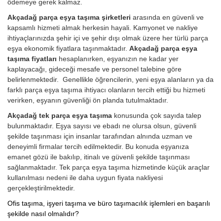
ödemeye gerek kalmaz.
Akçadağ parça eşya taşıma şirketleri
arasında en güvenli ve
kapsamlı hizmeti almak herkesin hayali. Kamyonet ve nakliye
ihtiyaçlarınızda şehir içi ve şehir dışı olmak üzere her türlü parça
eşya ekonomik fiyatlara taşınmaktadır.
Akçadağ parça eşya
taşıma fiyatları
hesaplanırken, eşyanızın ne kadar yer
kaplayacağı, gideceği mesafe ve personel talebine göre
belirlenmektedir. Genellikle öğrencilerin, yeni eşya alanların ya da
farklı parça eşya taşıma ihtiyacı olanların tercih ettiği bu hizmeti
verirken, eşyanın güvenliği ön planda tutulmaktadır.
Akçadağ tek parça eşya taşıma
konusunda çok sayıda talep
bulunmaktadır. Eşya sayısı ve ebadı ne olursa olsun, güvenli
şekilde taşınması için insanlar tarafından alnında uzman ve
deneyimli firmalar tercih edilmektedir. Bu konuda eşyanıza
emanet gözü ile bakılıp, itinalı ve güvenli şekilde taşınması
sağlanmaktadır. Tek parça eşya taşıma hizmetinde küçük araçlar
kullanılması nedeni ile daha uygun fiyata nakliyesi
gerçekleştirilmektedir.
Ofis taşıma, işyeri taşıma ve büro taşımacılık işlemleri en başarılı
şekilde nasıl olmalıdır?