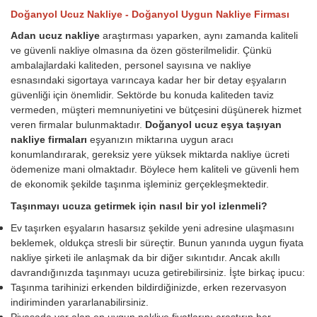
Doğanyol Ucuz Nakliye - Doğanyol Uygun Nakliye Firması
Adan ucuz nakliye
araştırması yaparken, aynı zamanda kaliteli
ve güvenli nakliye olmasına da özen gösterilmelidir. Çünkü
ambalajlardaki kaliteden, personel sayısına ve nakliye
esnasındaki sigortaya varıncaya kadar her bir detay eşyaların
güvenliği için önemlidir. Sektörde bu konuda kaliteden taviz
vermeden, müşteri memnuniyetini ve bütçesini düşünerek hizmet
veren firmalar bulunmaktadır.
Doğanyol ucuz eşya taşıyan
nakliye firmaları
eşyanızın miktarına uygun aracı
konumlandırarak, gereksiz yere yüksek miktarda nakliye ücreti
ödemenize mani olmaktadır. Böylece hem kaliteli ve güvenli hem
de ekonomik şekilde taşınma işleminiz gerçekleşmektedir.
Taşınmayı ucuza getirmek için nasıl bir yol izlenmeli?
Ev taşırken eşyaların hasarsız şekilde yeni adresine ulaşmasını
beklemek, oldukça stresli bir süreçtir. Bunun yanında uygun fiyata
nakliye şirketi ile anlaşmak da bir diğer sıkıntıdır. Ancak akıllı
davrandığınızda taşınmayı ucuza getirebilirsiniz. İşte birkaç ipucu:
Taşınma tarihinizi erkenden bildirdiğinizde, erken rezervasyon
indiriminden yararlanabilirsiniz.
Piyasada yer alan en uygun nakliye fiyatlarını araştırıp her