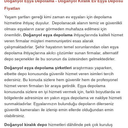
Doğanyol Eşya Depolama - Doğanyol Kiralık Ev Eşya Deposu
Fiyatları
Yaşam şartları gereği kimi zaman ev eşyaları için depolama
hizmetine ihtiyaç duyulur. Depolanacak alanın temiz ve güvenlikli
olması eşyaların zarar görmeden muhafaza edilmesi için
önemlidir
. Doğanyol eşya depolama
ihtiyaçlarında kaliteli hizmet
veren firmalar müşteri memnuniyetini esas alarak
çalışmaktadırlar. Şehir hayatının temel sorunlarından olan eşya
depolama ihtiyaçlarına akılcı çözümler sunan firmalar, alternatif
depo seçenekler ile bu sorunun da üstesinden gelmektedirler.
Doğanyol eşya depolama şirketleri
araştırması yaparken,
elbette depo konusunda güvenilir hizmet veren isimleri tercih
edersiniz. Bu konuda sizlere hem güvenilir hem de profesyonel
hizmet veren firmaları bir araya getirdik. Eşya depolama
konusunda sizlere en iyi hizmeti vermek için, farklı boyutlarda ve
bölgelerde adresinize en yakın eşya depolama ve nakliye hizmeti
sunmaktadırlar. Eşyalarınızın bulunduğu depoların dilerseniz
güvenlik kameraları ile izlenip emin ellerde olduğundan emin
olabilirsiniz.
Doğanyol kiralık depo
hizmetleri dâhilinde pek çok kuruluş