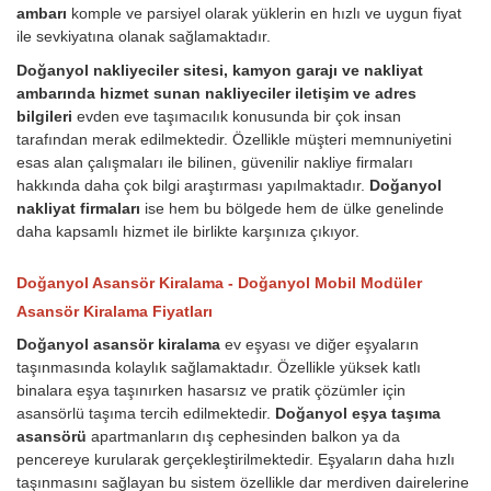
ambarı
komple ve parsiyel olarak yüklerin en hızlı ve uygun fiyat
ile sevkiyatına olanak sağlamaktadır.
Doğanyol nakliyeciler sitesi, kamyon garajı ve nakliyat
ambarında hizmet sunan nakliyeciler iletişim ve adres
bilgileri
evden eve taşımacılık konusunda bir çok insan
tarafından merak edilmektedir. Özellikle müşteri memnuniyetini
esas alan çalışmaları ile bilinen, güvenilir nakliye firmaları
hakkında daha çok bilgi araştırması yapılmaktadır.
Doğanyol
nakliyat firmaları
ise hem bu bölgede hem de ülke genelinde
daha kapsamlı hizmet ile birlikte karşınıza çıkıyor.
Doğanyol Asansör Kiralama - Doğanyol Mobil Modüler
Asansör Kiralama Fiyatları
Doğanyol asansör kiralama
ev eşyası ve diğer eşyaların
taşınmasında kolaylık sağlamaktadır. Özellikle yüksek katlı
binalara eşya taşınırken hasarsız ve pratik çözümler için
asansörlü taşıma tercih edilmektedir.
Doğanyol eşya taşıma
asansörü
apartmanların dış cephesinden balkon ya da
pencereye kurularak gerçekleştirilmektedir. Eşyaların daha hızlı
taşınmasını sağlayan bu sistem özellikle dar merdiven dairelerine