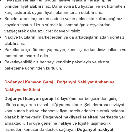
birinden fiyat alabilirsiniz. Daha sonra bu fiyatları ve ek hizmetleri
karşılaştırarak uygun fiyatlı olanını tercih edebilirsiniz
Şehirler arası taşınırken sadece yakın gelecekte kullanacağınız
eşyaları taşıtın. Uzun süredir kullanmadığınız eşyalardan
vazgeçerek daha az ücret ödeyebilirsiniz
Nakliye kutularını marketlerden ya da arkadaşlarınızdan ücretsiz
alabilirsiniz
Paketleme için ödeme yapmayın, kendi işinizi kendiniz halledin ve
masraftan tasarruf edin.
Paketleyebildiğiniz her şeyi kendiniz paketleyin ve ekstra
paketleme ücretinden kurtulun.
Doğanyol Kamyon Garajı, Doğanyol Nakliyat Ambarı ve
Nakliyeciler Sitesi
Doğanyol kamyon garajı
Türkiye?nin her bölgesinden gidiş
dönüş araçlarına ev sahipliği yapmaktadır. Şehirlerarası sevkiyat
konusunda hızlı ve ekonomik fiyatı tercih edenlerin ortak noktası
olarak bilinmektedir.
Doğanyol nakliyeciler sitesi
merkezde yer
almaktadır. Türkiye geneline nakliye ve lojistik taşımacılık
hizmetleri konusunda destek sağlayan
Doğanyol nakliyat