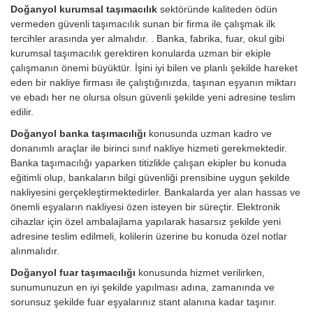
Doğanyol kurumsal taşımacılık
sektöründe kaliteden ödün
vermeden güvenli taşımacılık sunan bir firma ile çalışmak ilk
tercihler arasında yer almalıdır. . Banka, fabrika, fuar, okul gibi
kurumsal taşımacılık gerektiren konularda uzman bir ekiple
çalışmanın önemi büyüktür. İşini iyi bilen ve planlı şekilde hareket
eden bir nakliye firması ile çalıştığınızda, taşınan eşyanın miktarı
ve ebadı her ne olursa olsun güvenli şekilde yeni adresine teslim
edilir.
Doğanyol banka taşımacılığı
konusunda uzman kadro ve
donanımlı araçlar ile birinci sınıf nakliye hizmeti gerekmektedir.
Banka taşımacılığı yaparken titizlikle çalışan ekipler bu konuda
eğitimli olup, bankaların bilgi güvenliği prensibine uygun şekilde
nakliyesini gerçekleştirmektedirler. Bankalarda yer alan hassas ve
önemli eşyaların nakliyesi özen isteyen bir süreçtir. Elektronik
cihazlar için özel ambalajlama yapılarak hasarsız şekilde yeni
adresine teslim edilmeli, kolilerin üzerine bu konuda özel notlar
alınmalıdır.
Doğanyol fuar taşımacılığı
konusunda hizmet verilirken,
sunumunuzun en iyi şekilde yapılması adına, zamanında ve
sorunsuz şekilde fuar eşyalarınız stant alanına kadar taşınır.