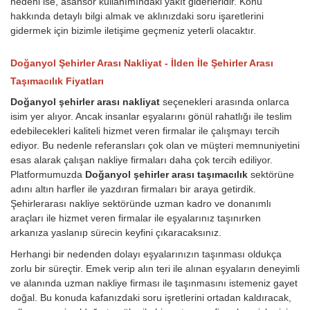
nedeni ise, asansör kullanımındaki yakıt giderleridir.
Konu
hakkında detaylı bilgi almak ve aklınızdaki soru işaretlerini
gidermek için bizimle iletişime geçmeniz yeterli olacaktır.
Doğanyol Şehirler Arası Nakliyat - İlden İle Şehirler Arası
Taşımacılık Fiyatları
Doğanyol şehirler arası nakliyat
seçenekleri arasında onlarca
isim yer alıyor. Ancak insanlar eşyalarını gönül rahatlığı ile teslim
edebilecekleri kaliteli hizmet veren firmalar ile çalışmayı tercih
ediyor. Bu nedenle referansları çok olan ve müşteri memnuniyetini
esas alarak çalışan nakliye firmaları daha çok tercih ediliyor.
Platformumuzda
Doğanyol şehirler arası taşımacılık
sektörüne
adını altın harfler ile yazdıran firmaları bir araya getirdik.
Şehirlerarası nakliye sektöründe uzman kadro ve donanımlı
araçları ile hizmet veren firmalar ile eşyalarınız taşınırken
arkanıza yaslanıp sürecin keyfini çıkaracaksınız.
Herhangi bir nedenden dolayı eşyalarınızın taşınması oldukça
zorlu bir süreçtir. Emek verip alın teri ile alınan eşyaların deneyimli
ve alanında uzman nakliye firması ile taşınmasını istemeniz gayet
doğal. Bu konuda kafanızdaki soru işretlerini ortadan kaldıracak,