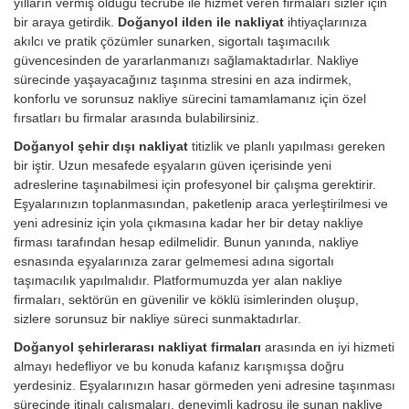
yılların vermiş olduğu tecrübe ile hizmet veren firmaları sizler için
bir araya getirdik.
Doğanyol ilden ile nakliyat
ihtiyaçlarınıza
akılcı ve pratik çözümler sunarken, sigortalı taşımacılık
güvencesinden de yararlanmanızı sağlamaktadırlar. Nakliye
sürecinde yaşayacağınız taşınma stresini en aza indirmek,
konforlu ve sorunsuz nakliye sürecini tamamlamanız için özel
fırsatları bu firmalar arasında bulabilirsiniz.
Doğanyol şehir dışı nakliyat
titizlik ve planlı yapılması gereken
bir iştir. Uzun mesafede eşyaların güven içerisinde yeni
adreslerine taşınabilmesi için profesyonel bir çalışma gerektirir.
Eşyalarınızın toplanmasından, paketlenip araca yerleştirilmesi ve
yeni adresiniz için yola çıkmasına kadar her bir detay nakliye
firması tarafından hesap edilmelidir. Bunun yanında, nakliye
esnasında eşyalarınıza zarar gelmemesi adına sigortalı
taşımacılık yapılmalıdır. Platformumuzda yer alan nakliye
firmaları, sektörün en güvenilir ve köklü isimlerinden oluşup,
sizlere sorunsuz bir nakliye süreci sunmaktadırlar.
Doğanyol şehirlerarası nakliyat firmaları
arasında en iyi hizmeti
almayı hedefliyor ve bu konuda kafanız karışmışsa doğru
yerdesiniz. Eşyalarınızın hasar görmeden yeni adresine taşınması
sürecinde itinalı çalışmaları, deneyimli kadrosu ile sunan nakliye