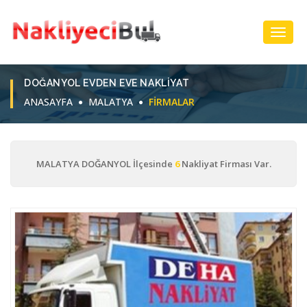
Toggl
Navig
DOĞANYOL EVDEN EVE NAKLIYAT
ANASAYFA
MALATYA
FIRMALAR
MALATYA DOĞANYOL İlçesinde
6
Nakliyat Firması Var.