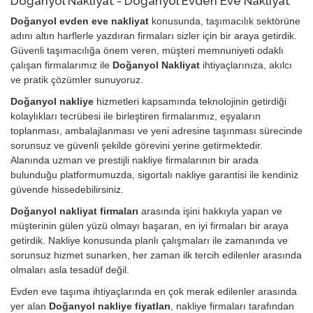
Doğanyol Nakliyat - Doğanyol Evden Eve Nakliyat
Doğanyol evden eve nakliyat
konusunda, taşımacılık sektörüne
adını altın harflerle yazdıran firmaları sizler için bir araya getirdik.
Güvenli taşımacılığa önem veren, müşteri memnuniyeti odaklı
çalışan firmalarımız ile
Doğanyol Nakliyat
ihtiyaçlarınıza, akılcı
ve pratik çözümler sunuyoruz.
Doğanyol nakliye
hizmetleri kapsamında teknolojinin getirdiği
kolaylıkları tecrübesi ile birleştiren firmalarımız, eşyaların
toplanması, ambalajlanması ve yeni adresine taşınması sürecinde
sorunsuz ve güvenli şekilde görevini yerine getirmektedir.
Alanında uzman ve prestijli nakliye firmalarının bir arada
bulunduğu platformumuzda, sigortalı nakliye garantisi ile kendiniz
güvende hissedebilirsiniz.
Doğanyol nakliyat firmaları
arasında işini hakkıyla yapan ve
müşterinin gülen yüzü olmayı başaran, en iyi firmaları bir araya
getirdik. Nakliye konusunda planlı çalışmaları ile zamanında ve
sorunsuz hizmet sunarken, her zaman ilk tercih edilenler arasında
olmaları asla tesadüf değil.
Evden eve taşıma ihtiyaçlarında en çok merak edilenler arasında
yer alan
Doğanyol nakliye fiyatları
, nakliye firmaları tarafından