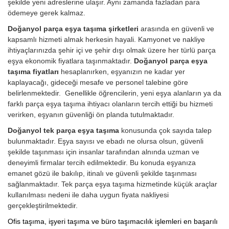
şekilde yeni adreslerine ulaşır. Aynı zamanda fazladan para
ödemeye gerek kalmaz.
Doğanyol parça eşya taşıma şirketleri
arasında en güvenli ve
kapsamlı hizmeti almak herkesin hayali. Kamyonet ve nakliye
ihtiyaçlarınızda şehir içi ve şehir dışı olmak üzere her türlü parça
eşya ekonomik fiyatlara taşınmaktadır.
Doğanyol parça eşya
taşıma fiyatları
hesaplanırken, eşyanızın ne kadar yer
kaplayacağı, gideceği mesafe ve personel talebine göre
belirlenmektedir. Genellikle öğrencilerin, yeni eşya alanların ya da
farklı parça eşya taşıma ihtiyacı olanların tercih ettiği bu hizmeti
verirken, eşyanın güvenliği ön planda tutulmaktadır.
Doğanyol tek parça eşya taşıma
konusunda çok sayıda talep
bulunmaktadır. Eşya sayısı ve ebadı ne olursa olsun, güvenli
şekilde taşınması için insanlar tarafından alnında uzman ve
deneyimli firmalar tercih edilmektedir. Bu konuda eşyanıza
emanet gözü ile bakılıp, itinalı ve güvenli şekilde taşınması
sağlanmaktadır. Tek parça eşya taşıma hizmetinde küçük araçlar
kullanılması nedeni ile daha uygun fiyata nakliyesi
gerçekleştirilmektedir.
Ofis taşıma, işyeri taşıma ve büro taşımacılık işlemleri en başarılı