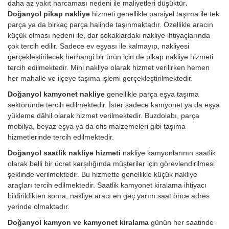
daha az yakıt harcaması nedeni ile maliyetleri düşüktür
.
Doğanyol pikap nakliye
hizmeti genellikle parsiyel taşıma ile tek
parça ya da birkaç parça halinde taşınmaktadır. Özellikle aracın
küçük olması nedeni ile, dar sokaklardaki nakliye ihtiyaçlarında
çok tercih edilir. Sadece ev eşyası ile kalmayıp, nakliyesi
gerçekleştirilecek herhangi bir ürün için de pikap nakliye hizmeti
tercih edilmektedir. Mini nakliye olarak hizmet verilirken hemen
her mahalle ve ilçeye taşıma işlemi gerçekleştirilmektedir.
Doğanyol kamyonet nakliye
genellikle parça eşya taşıma
sektöründe tercih edilmektedir. İster sadece kamyonet ya da eşya
yükleme dâhil olarak hizmet verilmektedir. Buzdolabı, parça
mobilya, beyaz eşya ya da ofis malzemeleri gibi taşıma
hizmetlerinde tercih edilmektedir.
Doğanyol saatlik nakliye hizmeti
nakliye kamyonlarının saatlik
olarak belli bir ücret karşılığında müşteriler için görevlendirilmesi
şeklinde verilmektedir. Bu hizmette genellikle küçük nakliye
araçları tercih edilmektedir. Saatlik kamyonet kiralama ihtiyacı
bildirildikten sonra, nakliye aracı en geç yarım saat önce adres
yerinde olmaktadır.
Doğanyol kamyon ve kamyonet kiralama
günün her saatinde