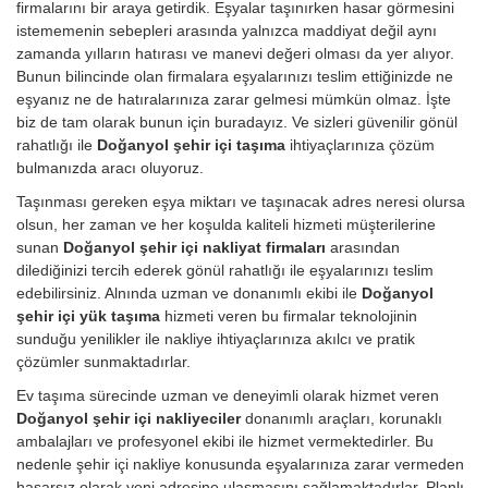
firmalarını bir araya getirdik. Eşyalar taşınırken hasar görmesini
istememenin sebepleri arasında yalnızca maddiyat değil aynı
zamanda yılların hatırası ve manevi değeri olması da yer alıyor.
Bunun bilincinde olan firmalara eşyalarınızı teslim ettiğinizde ne
eşyanız ne de hatıralarınıza zarar gelmesi mümkün olmaz. İşte
biz de tam olarak bunun için buradayız. Ve sizleri güvenilir gönül
rahatlığı ile
Doğanyol şehir içi taşıma
ihtiyaçlarınıza çözüm
bulmanızda aracı oluyoruz.
Taşınması gereken eşya miktarı ve taşınacak adres neresi olursa
olsun, her zaman ve her koşulda kaliteli hizmeti müşterilerine
sunan
Doğanyol şehir içi nakliyat firmaları
arasından
dilediğinizi tercih ederek gönül rahatlığı ile eşyalarınızı teslim
edebilirsiniz. Alnında uzman ve donanımlı ekibi ile
Doğanyol
şehir içi yük taşıma
hizmeti veren bu firmalar teknolojinin
sunduğu yenilikler ile nakliye ihtiyaçlarınıza akılcı ve pratik
çözümler sunmaktadırlar.
Ev taşıma sürecinde uzman ve deneyimli olarak hizmet veren
Doğanyol şehir içi nakliyeciler
donanımlı araçları, korunaklı
ambalajları ve profesyonel ekibi ile hizmet vermektedirler. Bu
nedenle şehir içi nakliye konusunda eşyalarınıza zarar vermeden
hasarsız olarak yeni adresine ulaşmasını sağlamaktadırlar. Planlı