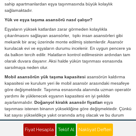
sahip apartmanlardan eşya taşınmasında büyük kolaylık
sağlamaktadır.
Yük ve eşya taşıma asansörü nasıl çalışır?
Eşyaların yüksek katlardan zarar görmeden kolaylıkla
çıkarılmasını sağlayan asansörler, tıpkı insan asansörleri gibi
mekanik bir araç üzerinde monte edilmiş sistemlerdir. Asansör
kurulacak evi ve eşyaların durumu incelenir. En uygun pencere ya
da balkon tercih edilir. Halatların kontrol edilmesinin ardından tam
olarak duvara dayanır. Aksi halde yükün taşınması esnasında
sarsılmaya neden olur.
Mobil asansörün yük taşıma kapasitesi
asansörün kaldırma
kapasitesi ve kurulum yeri ile mobil asansör arasındaki mesafeye
göre değişmektedir. Taşınma esnasında alanında uzman operatör
yardımı ile yüklenecek eşyanın kapasitesi en iyi şekilde
ayarlanmalıdır.
Doğanyol kiralık asansör fiyatları
eşya
taşınması istenen binanın yüksekliğine göre değişmektedir. Çünkü
kat sayısı yükseldikçe yakıt oranında artış olacak ve bu durum
fiyatlara yansıyacaktır. Her türlü malzemenin taşınmasında en
etkili ve pratik çözümü sunan asansör kiralama ile artık nakliye
Fiyat Hesapla
Teklif Al
Nakliyat Defteri
süreci stressiz ve sorunsuz şekilde giderilmektedir.