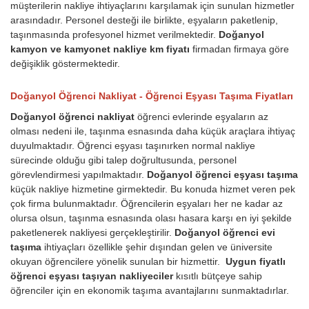
müşterilerin nakliye ihtiyaçlarını karşılamak için sunulan hizmetler
arasındadır. Personel desteği ile birlikte, eşyaların paketlenip,
taşınmasında profesyonel hizmet verilmektedir.
Doğanyol
kamyon ve kamyonet nakliye km fiyatı
firmadan firmaya göre
değişiklik göstermektedir.
Doğanyol Öğrenci Nakliyat - Öğrenci Eşyası Taşıma Fiyatları
Doğanyol öğrenci nakliyat
öğrenci evlerinde eşyaların az
olması nedeni ile, taşınma esnasında daha küçük araçlara ihtiyaç
duyulmaktadır. Öğrenci eşyası taşınırken normal nakliye
sürecinde olduğu gibi talep doğrultusunda, personel
görevlendirmesi yapılmaktadır.
Doğanyol öğrenci eşyası taşıma
küçük nakliye hizmetine girmektedir. Bu konuda hizmet veren pek
çok firma bulunmaktadır. Öğrencilerin eşyaları her ne kadar az
olursa olsun, taşınma esnasında olası hasara karşı en iyi şekilde
paketlenerek nakliyesi gerçekleştirilir.
Doğanyol öğrenci evi
taşıma
ihtiyaçları özellikle şehir dışından gelen ve üniversite
okuyan öğrencilere yönelik sunulan bir hizmettir.
Uygun fiyatlı
öğrenci eşyası taşıyan nakliyeciler
kısıtlı bütçeye sahip
öğrenciler için en ekonomik taşıma avantajlarını sunmaktadırlar.