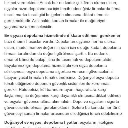
hizmet vermektedir Ancak her ne kadar çok firma olursa olsun,
eşyalarınızın depolanması için tercih edeceğiniz firmalarda firma
tescil, marka tescil gibi belgelerin olmasına dikkat etmeniz
gerekmektedir. Aksi halde korsan firmalar ile mağduriyet
yaşamanız an meselesidir.
Ev eşyası depolama hizmetinde dikkate edilmesi gerekenler
bazı önemli hususlar vardır. Depolanan eşyanız her ne olursa
olsun, maddi manevi değerinin sizin için olduğu kadar, depolama
firması tarafından da değerli görülmesi şarttır. Bu nedenle,
emanet bilinci ile bakıp, itina ile taşınmalı ve depolanmalıdır.
Eşyalarınız için depolama hizmeti alırken eşya depolama
sözleşmesi, eşya depolama sigortası ve resmi güvencelerini
taşıyan yasal firmaları tercih etmelisiniz. Doğanyol eşya deposu
tercih ettiğinizde deponun güvenlik sistemleri ile korunması
gerekir. Rutubetsiz, küf barındırmayan, haşeratlara karşı
ilaçlanmış, ısı değişimine karşı dayanıklı olmasına dikkat edilmeli
ve eşyalar güvence altına alınmalıdır. Depo ve eşyaların sigorta
güvencesinde olması gerekmektedir. Sizlere bu konuda her türlü
güvenceyi sunan firmalar arasından dilediğinizi tercih edebilirsiniz.
Doğanyol ev eşyası depolama fiyatları
eşyaların niteliğine,