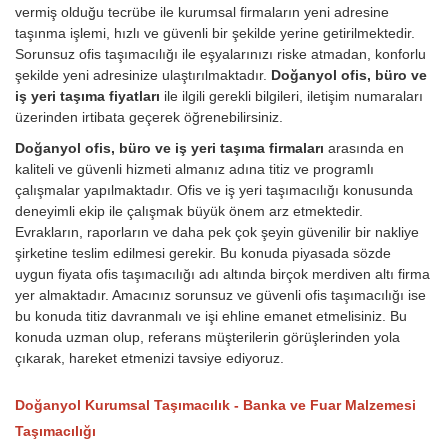
vermiş olduğu tecrübe ile kurumsal firmaların yeni adresine
taşınma işlemi, hızlı ve güvenli bir şekilde yerine getirilmektedir.
Sorunsuz ofis taşımacılığı ile eşyalarınızı riske atmadan, konforlu
şekilde yeni adresinize ulaştırılmaktadır.
Doğanyol ofis, büro ve
iş yeri taşıma fiyatları
ile ilgili gerekli bilgileri, iletişim numaraları
üzerinden irtibata geçerek öğrenebilirsiniz.
Doğanyol ofis, büro ve iş yeri taşıma firmaları
arasında en
kaliteli ve güvenli hizmeti almanız adına titiz ve programlı
çalışmalar yapılmaktadır. Ofis ve iş yeri taşımacılığı konusunda
deneyimli ekip ile çalışmak büyük önem arz etmektedir.
Evrakların, raporların ve daha pek çok şeyin güvenilir bir nakliye
şirketine teslim edilmesi gerekir. Bu konuda piyasada sözde
uygun fiyata ofis taşımacılığı adı altında birçok merdiven altı firma
yer almaktadır. Amacınız sorunsuz ve güvenli ofis taşımacılığı ise
bu konuda titiz davranmalı ve işi ehline emanet etmelisiniz. Bu
konuda uzman olup, referans müşterilerin görüşlerinden yola
çıkarak, hareket etmenizi tavsiye ediyoruz.
Doğanyol Kurumsal Taşımacılık - Banka ve Fuar Malzemesi
Taşımacılığı