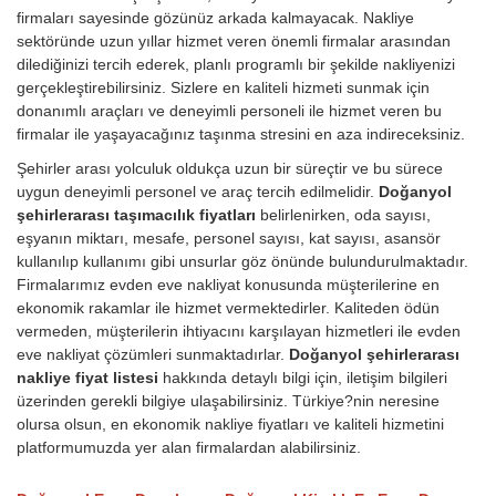
firmaları sayesinde gözünüz arkada kalmayacak. Nakliye
sektöründe uzun yıllar hizmet veren önemli firmalar arasından
dilediğinizi tercih ederek, planlı programlı bir şekilde nakliyenizi
gerçekleştirebilirsiniz. Sizlere en kaliteli hizmeti sunmak için
donanımlı araçları ve deneyimli personeli ile hizmet veren bu
firmalar ile yaşayacağınız taşınma stresini en aza indireceksiniz.
Şehirler arası yolculuk oldukça uzun bir süreçtir ve bu sürece
uygun deneyimli personel ve araç tercih edilmelidir.
Doğanyol
şehirlerarası taşımacılık fiyatları
belirlenirken, oda sayısı,
eşyanın miktarı, mesafe, personel sayısı, kat sayısı, asansör
kullanılıp kullanımı gibi unsurlar göz önünde bulundurulmaktadır.
Firmalarımız evden eve nakliyat konusunda müşterilerine en
ekonomik rakamlar ile hizmet vermektedirler. Kaliteden ödün
vermeden, müşterilerin ihtiyacını karşılayan hizmetleri ile evden
eve nakliyat çözümleri sunmaktadırlar.
Doğanyol şehirlerarası
nakliye fiyat listesi
hakkında detaylı bilgi için, iletişim bilgileri
üzerinden gerekli bilgiye ulaşabilirsiniz. Türkiye?nin neresine
olursa olsun, en ekonomik nakliye fiyatları ve kaliteli hizmetini
platformumuzda yer alan firmalardan alabilirsiniz.