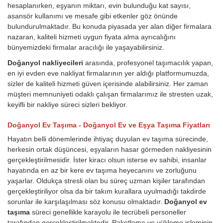
hesaplanırken, eşyanın miktarı, evin bulunduğu kat sayısı,
asansör kullanımı ve mesafe gibi etkenler göz önünde
bulundurulmaktadır. Bu konuda piyasada yer alan diğer firmalara
nazaran, kaliteli hizmeti uygun fiyata alma ayrıcalığını
bünyemizdeki firmalar aracılığı ile yaşayabilirsiniz.
Doğanyol nakliyecileri
arasında, profesyonel taşımacılık yapan,
en iyi evden eve nakliyat firmalarının yer aldığı platformumuzda,
sizler de kaliteli hizmeti güven içerisinde alabilirsiniz. Her zaman
müşteri memnuniyeti odaklı çalışan firmalarımız ile stresten uzak,
keyifli bir nakliye süreci sizleri bekliyor.
Doğanyol Ev Taşıma - Doğanyol Ev ve Eşya Taşıma Fiyatları
Hayatın belli dönemlerinde ihtiyaç duyulan ev taşıma sürecinde,
herkesin ortak düşüncesi, eşyaların hasar görmeden nakliyesinin
gerçekleştirilmesidir. İster kiracı olsun isterse ev sahibi, insanlar
hayatında en az bir kere ev taşıma heyecanını ve zorluğunu
yaşarlar. Oldukça stresli olan bu süreç uzman kişiler tarafından
gerçekleştiriliyor olsa da bir takım kurallara uyulmadığı takdirde
sorunlar ile karşılaşılması söz konusu olmaktadır.
Doğanyol ev
taşıma
süreci genellikle karayolu ile tecrübeli personeller
tarafından gerçekleştirilmektedir. Paketleme ve yükleme işleminin