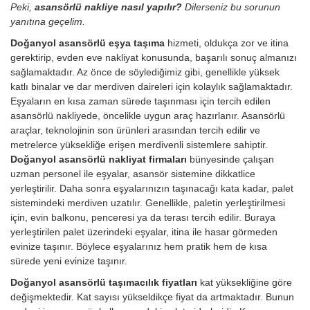
Peki,
asansörlü nakliye nasıl yapılır?
Dilerseniz bu sorunun
yanıtına geçelim.
Doğanyol asansörlü eşya taşıma
hizmeti, oldukça zor ve itina
gerektirip, evden eve nakliyat konusunda, başarılı sonuç almanızı
sağlamaktadır. Az önce de söylediğimiz gibi, genellikle yüksek
katlı binalar ve dar merdiven daireleri için kolaylık sağlamaktadır.
Eşyaların en kısa zaman sürede taşınması için tercih edilen
asansörlü nakliyede, öncelikle uygun araç hazırlanır. Asansörlü
araçlar, teknolojinin son ürünleri arasından tercih edilir ve
metrelerce yüksekliğe erişen merdivenli sistemlere sahiptir.
Doğanyol asansörlü nakliyat firmaları
bünyesinde çalışan
uzman personel ile eşyalar, asansör sistemine dikkatlice
yerleştirilir. Daha sonra eşyalarınızın taşınacağı kata kadar, palet
sistemindeki merdiven uzatılır. Genellikle, paletin yerleştirilmesi
için, evin balkonu, penceresi ya da terası tercih edilir. Buraya
yerleştirilen palet üzerindeki eşyalar, itina ile hasar görmeden
evinize taşınır. Böylece eşyalarınız hem pratik hem de kısa
sürede yeni evinize taşınır.
Doğanyol asansörlü taşımacılık fiyatları
kat yüksekliğine göre
değişmektedir. Kat sayısı yükseldikçe fiyat da artmaktadır. Bunun