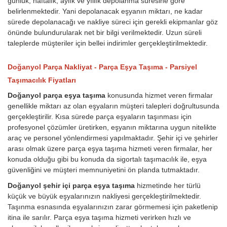
günlük, haftalık, aylık ve yıllık depolanma süresine göre
belirlenmektedir. Yani depolanacak eşyanın miktarı, ne kadar
sürede depolanacağı ve nakliye süreci için gerekli ekipmanlar göz
önünde bulundurularak net bir bilgi verilmektedir. Uzun süreli
taleplerde müşteriler için bellei indirimler gerçekleştirilmektedir.
Doğanyol Parça Nakliyat - Parça Eşya Taşıma - Parsiyel
Taşımacılık Fiyatları
Doğanyol parça eşya taşıma
konusunda hizmet veren firmalar
genellikle miktarı az olan eşyaların müşteri talepleri doğrultusunda
gerçekleştirilir. Kısa sürede parça eşyaların taşınması için
profesyonel çözümler üretirken, eşyanın miktarına uygun nitelikte
araç ve personel yönlendirmesi yapılmaktadır. Şehir içi ve şehirler
arası olmak üzere parça eşya taşıma hizmeti veren firmalar, her
konuda olduğu gibi bu konuda da sigortalı taşımacılık ile, eşya
güvenliğini ve müşteri memnuniyetini ön planda tutmaktadır.
Doğanyol şehir içi parça eşya taşıma
hizmetinde her türlü
küçük ve büyük eşyalarınızın nakliyesi gerçekleştirilmektedir.
Taşınma esnasında eşyalarınızın zarar görmemesi için paketlenip
itina ile sarılır. Parça eşya taşıma hizmeti verirken hızlı ve