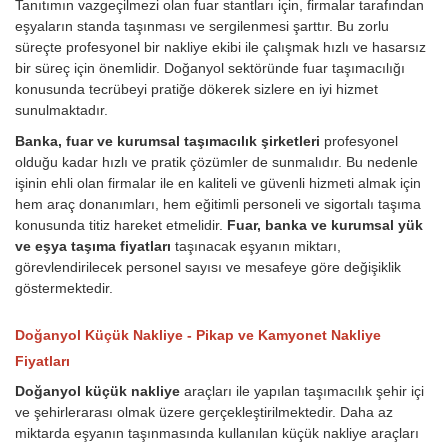
Tanıtımın vazgeçilmezi olan fuar stantları için, firmalar tarafından
eşyaların standa taşınması ve sergilenmesi şarttır. Bu zorlu
süreçte profesyonel bir nakliye ekibi ile çalışmak hızlı ve hasarsız
bir süreç için önemlidir. Doğanyol sektöründe fuar taşımacılığı
konusunda tecrübeyi pratiğe dökerek sizlere en iyi hizmet
sunulmaktadır.
Banka, fuar ve kurumsal taşımacılık şirketleri
profesyonel
olduğu kadar hızlı ve pratik çözümler de sunmalıdır. Bu nedenle
işinin ehli olan firmalar ile en kaliteli ve güvenli hizmeti almak için
hem araç donanımları, hem eğitimli personeli ve sigortalı taşıma
konusunda titiz hareket etmelidir.
Fuar, banka ve kurumsal yük
ve eşya taşıma fiyatları
taşınacak eşyanın miktarı,
görevlendirilecek personel sayısı ve mesafeye göre değişiklik
göstermektedir.
Doğanyol Küçük Nakliye - Pikap ve Kamyonet Nakliye
Fiyatları
Doğanyol küçük nakliye
araçları ile yapılan taşımacılık şehir içi
ve şehirlerarası olmak üzere gerçekleştirilmektedir. Daha az
miktarda eşyanın taşınmasında kullanılan küçük nakliye araçları