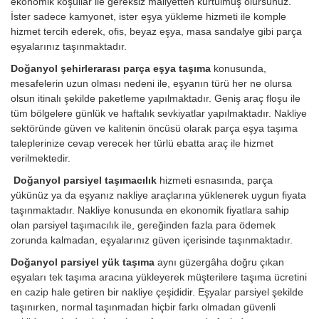
ekonomik koşullar ile gereksiz maliyetten kurtulmuş olursunuz.
İster sadece kamyonet, ister eşya yükleme hizmeti ile komple
hizmet tercih ederek, ofis, beyaz eşya, masa sandalye gibi parça
eşyalarınız taşınmaktadır.
Doğanyol şehirlerarası parça eşya taşıma
konusunda,
mesafelerin uzun olması nedeni ile, eşyanın türü her ne olursa
olsun itinalı şekilde paketleme yapılmaktadır. Geniş araç floşu ile
tüm bölgelere günlük ve haftalık sevkiyatlar yapılmaktadır. Nakliye
sektöründe güven ve kalitenin öncüsü olarak parça eşya taşıma
taleplerinize cevap verecek her türlü ebatta araç ile hizmet
verilmektedir.
Doğanyol parsiyel taşımacılık
hizmeti esnasında, parça
yükünüz ya da eşyanız nakliye araçlarına yüklenerek uygun fiyata
taşınmaktadır. Nakliye konusunda en ekonomik fiyatlara sahip
olan parsiyel taşımacılık ile, gereğinden fazla para ödemek
zorunda kalmadan, eşyalarınız güven içerisinde taşınmaktadır.
Doğanyol parsiyel yük taşıma
aynı güzergâha doğru çıkan
eşyaları tek taşıma aracına yükleyerek müşterilere taşıma ücretini
en cazip hale getiren bir nakliye çeşididir. Eşyalar parsiyel şekilde
taşınırken, normal taşınmadan hiçbir farkı olmadan güvenli