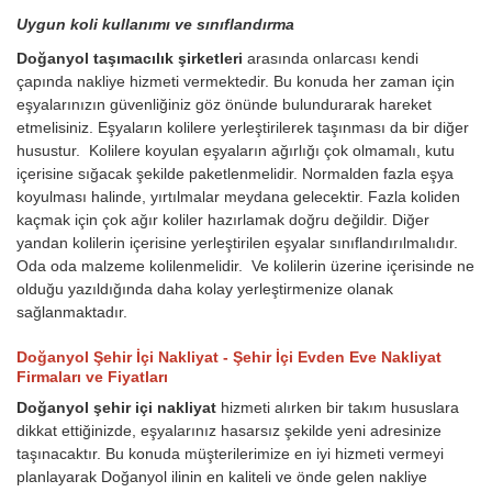
Uygun koli kullanımı ve sınıflandırma
Doğanyol taşımacılık şirketleri
arasında onlarcası kendi
çapında nakliye hizmeti vermektedir. Bu konuda her zaman için
eşyalarınızın güvenliğiniz göz önünde bulundurarak hareket
etmelisiniz. Eşyaların kolilere yerleştirilerek taşınması da bir diğer
husustur. Kolilere koyulan eşyaların ağırlığı çok olmamalı, kutu
içerisine sığacak şekilde paketlenmelidir. Normalden fazla eşya
koyulması halinde, yırtılmalar meydana gelecektir. Fazla koliden
kaçmak için çok ağır koliler hazırlamak doğru değildir. Diğer
yandan kolilerin içerisine yerleştirilen eşyalar sınıflandırılmalıdır.
Oda oda malzeme kolilenmelidir. Ve kolilerin üzerine içerisinde ne
olduğu yazıldığında daha kolay yerleştirmenize olanak
sağlanmaktadır.
Doğanyol Şehir İçi Nakliyat - Şehir İçi Evden Eve Nakliyat
Firmaları ve Fiyatları
Doğanyol şehir içi nakliyat
hizmeti alırken bir takım hususlara
dikkat ettiğinizde, eşyalarınız hasarsız şekilde yeni adresinize
taşınacaktır. Bu konuda müşterilerimize en iyi hizmeti vermeyi
planlayarak Doğanyol ilinin en kaliteli ve önde gelen nakliye