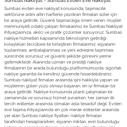
Sumbas Nakliyat - Sumbas Evden Eve Nakliyat
Sumbas evden eve nakliyat konusunda, taşımacılık sektörüne adını altın harflerle yazdıran firmaları sizler için bir araya getirdik. Güvenli taşımacılığa önem veren, müşteri memnuniyeti odaklı çalışan firmalarımız ile Sumbas Nakliyat ihtiyaçlarınıza, akılcı ve pratik çözümler sunuyoruz. Sumbas nakliye hizmetleri kapsamında teknolojinin getirdiği kolaylıkları tecrübesi ile birleştiren firmalarımız, eşyaların toplanması, ambalajlanması ve yeni adresine taşınması sürecinde sorunsuz ve güvenli şekilde görevini yerine getirmektedir. Alanında uzman ve prestijli nakliye firmalarının bir arada bulunduğu platformumuzda, sigortalı nakliye garantisi ile kendiniz güvende hissedebilirsiniz. Sumbas nakliyat firmaları arasında işini hakkıyla yapan ve müşterinin gülen yüzü olmayı başaran, en iyi firmaları bir araya getirdik. Nakliye konusunda planlı çalışmaları ile zamanında ve sorunsuz hizmet sunarken, her zaman ilk tercih edilenler arasında olmaları asla tesadüf değil. Evden eve taşıma ihtiyaçlarında en çok merak edilenler arasında yer alan Sumbas nakliye fiyatları, nakliye firmaları tarafından hesaplanırken, eşyanın miktarı, evin bulunduğu kat sayısı, asansör kullanımı ve mesafe gibi etkenler göz önünde bulundurulmaktadır. Bu konuda piyasada yer alan diğer firmalara nazaran, kaliteli hizmeti uygun fiyata alma ayrıcalığını bünyemizdeki firmalar aracılığı ile yaşayabilirsiniz. Sumbas nakliyecileri arasında, profesyonel taşımacılık yapan, en iyi evden eve nakliyat firmalarının yer aldığı platformumuzda, sizler de kaliteli hizmeti güven içerisinde alabilirsiniz. Her zaman müşteri memnuniyeti odaklı çalışan firmalarımız ile stresten uzak, keyifli bir nakliye süreci sizleri bekliyor. Sumbas Ev Taşıma - Sumbas Ev ve Eşya Taşıma Fiyatları Hayatın belli dönemlerinde ihtiyaç duyulan ev taşıma sürecinde, herkesin ortak düşüncesi, eşyaların hasar görmeden nakliyesinin gerçekleştirilmesidir. İster kiracı olsun isterse ev sahibi, insanlar hayatında en az bir kere ev taşıma heyecanını ve zorluğunu yaşarlar. Oldukça stresli olan bu süreç uzman kişiler tarafından gerçekleştiriliyor olsa da bir takım kurallara uyulmadığı takdirde sorunlar ile karşılaşılması söz konusu olmaktadır. Sumbas ev taşıma süreci genellikle karayolu ile tecrübeli personeller tarafından gerçekleştirilmektedir. Paketleme ve yükleme işleminin gerçekleştirilmesi sonrasında istenilen adrese eşyalar teslim edilir. Anlatırken çok basit gibi gelen bu işlem öncesinde eşyalarınızın hasar görmemesi ve güvenli nakliyat için sıkı bir ön araştırma yapmanız gerekmektedir. Ev ve eşya taşıma hizmeti alırken dikkat etmeniz gereken hususları öğrendikten sonra bu konuda daha doğru kararlar alabilirsiniz. Kaliteli ambalaj kullanılmalıdır Sumbas eşya taşıma sürecinde eşyalarınızın olası zararlardan korunarak araçlara yüklenmesi ve bir sonraki adresinize taşınması sırasında hasardan korunması adına ambalajların kaliteli olması gerekmektedir. Dayanıklı ambalaj kullanılmaması durumunda, evden eve taşımacılık esnasında sürtünme çarpma gibi durumlar nedeni ile eşyalar hasar görmektedir. Ancak maliyetten kaçan bazı firmalar, ambalaj konusunda kalitesiz olanları kullanabilmektedir. Kimileri ise hiç ambalaj kullanmamaktadır. Eşyalarınızın taşınması sırasında kolileme ve ambalaj malzemeleri ile hizmet verildiğinden emin olun. Taşıma ekibinin eşyalarınızı ambalajlayarak taşımasını sağlayarak, eşyalarınızın hasarsız şekilde adresinize ulaşmasını sağlayabilirsiniz. Uygun koli kullanımı ve sınıflandırma Sumbas taşımacılık şirketleri arasında onlarcası kendi çapında nakliye hizmeti vermektedir. Bu konuda her zaman için eşyalarınızın güvenliğiniz göz önünde bulundurarak hareket etmelisiniz. Eşyaların kolilere yerleştirilerek taşınması da bir diğer husustur. Kolilere koyulan eşyaların ağırlığı çok olmamalı, kutu içerisine sığacak şekilde paketlenmelidir. Normalden fazla eşya koyulması halinde, yırtılmalar meydana gelecektir. Fazla koliden kaçmak için çok ağır koliler hazırlamak doğru değildir. Diğer yandan kolilerin içerisine yerleştirilen eşyalar sınıflandırılmalıdır. Oda oda malzeme kolilenmelidir. Ve kolilerin üzerine içerisinde ne olduğu yazıldığında daha kolay yerleştirmenize olanak sağlanmaktadır. Sumbas Şehir İçi Nakliyat - Şehir İçi Evden Eve Nakliyat Firmaları ve Fiyatları Sumbas şehir içi nakliyat hizmeti alırken bir takım hususlara dikkat ettiğinizde, eşyalarınız hasarsız şekilde yeni adresinize taşınacaktır. Bu konuda müşterilerimize en iyi hizmeti vermeyi planlayarak Sumbas ilinin en kaliteli ve önde gelen nakliye firmalarını bir araya getirdik. Eşyalar taşınırken hasar görmesini istememenin sebepleri arasında yalnızca maddiyat değil aynı zamanda yılların hatırası ve manevi değeri olması da yer alıyor. Bunun bilincinde olan firmalara eşyalarınızı teslim ettiğinizde ne eşyanız ne de hatıralarınıza zarar gelmesi mümkün olmaz. İşte biz de tam olarak bunun için buradayız. Ve sizleri güvenilir gönül rahatlığı ile Sumbas şehir içi taşıma ihtiyaçlarınıza çözüm bulmanızda aracı oluyoruz. Taşınması gereken eşya miktarı ve taşınacak adres neresi olursa olsun, her zaman ve her koşulda kaliteli hizmeti müşterilerine sunan Sumbas şehir içi nakliyat firmaları arasından dilediğinizi tercih ederek gönül rahatlığı ile eşyalarınızı teslim edebilirsiniz. Alnında uzman ve donanımlı ekibi ile Sumbas şehir içi yük taşıma hizmeti veren bu firmalar teknolojinin sunduğu yenilikler ile nakliye ihtiyaçlarınıza akılcı ve pratik çözümler sunmaktadırlar. Ev taşıma sürecinde uzman ve deneyimli olarak hizmet veren Sumbas şehir içi nakliyeciler donanımlı araçları, korunaklı ambalajları ve profesyonel ekibi ile hizmet vermektedirler. Bu nedenle şehir içi nakliye konusunda eşyalarınıza zarar vermeden hasarsız olarak yeni adresine ulaşmasını sağlamaktadırlar. Planlı nakliye süreci hazırlayarak, eşyalarınız anlaşılan saatte evinizden toplanıp yüklenerek, yine anlaşılan saatte yeni adresinize teslim edilir. Sumbas şehir içi nakliye fiyatları taşınması istenen eşyaların miktarına, kat sayısına, asansör kullanılıp kullanılmamasına ve taşınacak mesafeye göre farklılık göstermektedir. Nakliye esnasında taşıma hizmetinin niteliğine göre fiyat belirlenmektedir. Sizler de bu konu hakkında bilgi almak istediğinizde gerekli fiyatlandırma, bu şekilde yapılacaktır. Sumbas Asansörlü Nakliyat - Asansörlü Taşımacılık Firmaları Fiyatları Sumbas asansörlü nakliyat ile eşyalarınızın zarar görmeden yeni adresinize taşınması için titiz ve güvenli çalışmalar gerçekleştirilmektedir. Özellikle dar merdiven daireleri, büyük siteler ve yüksek katlarda eşyaların taşınırken hasar görme riski, Sumbas asansörlü taşımacılık ile ortadan kalkmaktadır. Eşyaların hızlı ve güvenli taşınmasını sağlayan bu sistem, hem iş gücünden hem de zamandan tasarruf sağlamaktadır. Peki, asansörlü nakliye nasıl yapılır? Dilerseniz bu sorunun yanıtına geçelim. Sumbas asansörlü eşya taşıma hizmeti, oldukça zor ve itina gerektirip, evden eve nakliyat konusunda, başarılı sonuç almanızı sağlamaktadır. Az önce de söylediğimiz gibi, genellikle yüksek katlı binalar ve dar merdiven daireleri için kolaylık sağlamaktadır. Eşyaların en kısa zaman sürede taşınması için tercih edilen asansörlü nakliyede, öncelikle uygun araç hazırlanır. Asansörlü araçlar, teknolojinin son ürünleri arasından tercih edilir ve metrelerce yüksekliğe erişen merdivenli sistemlere sahiptir. Sumbas asansörlü nakliyat firmaları bünyesinde çalışan uzman personel ile eşyalar, asansör sistemine dikkatlice yerleştirilir. Daha sonra eşyalarınızın taşınacağı kata kadar, palet sistemindeki merdiven uzatılır. Genellikle, paletin yerleştirilmesi için, evin balkonu, penceresi ya da terası tercih edilir. Buraya yerleştirilen palet üzerindeki eşyalar, itina ile hasar görmeden evinize taşınır. Böylece eşyalarınız hem pratik hem de kısa sürede yeni evinize taşınır. Sumbas asansörlü taşımacılık fiyatları kat yüksekliğine göre değişmektedir. Kat sayısı yükseldikçe fiyat da artmaktadır. Bunun nedeni ise, asansör kullanımındaki yakıt giderleridir. Konu hakkında detaylı bilgi almak ve aklınızdaki soru işaretlerini gidermek için bizimle iletişime geçmeniz yeterli olacaktır. Sumbas Şehirler Arası Nakliyat - İlden İle Şehirler Arası Taşımacılık Fiyatları Sumbas şehirler arası nakliyat seçenekleri arasında onlarca isim yer alıyor. Ancak insanlar eşyalarını gönül rahatlığı ile teslim edebilecekleri kaliteli hizmet veren firmalar ile çalışmayı tercih ediyor. Bu nedenle referansları çok olan ve müşteri memnuniyetini esas alarak çalışan nakliye firmaları daha çok tercih ediliyor. Platformumuzda Sumbas şehirler arası taşımacılık sektörüne adını altın harfler ile yazdıran firmaları bir araya getirdik. Şehirlerarası nakliye sektöründe uzman kadro ve donanımlı araçları ile hizmet veren firmalar ile eşyalarınız taşınırken arkanıza yaslanıp sürecin keyfini çıkaracaksınız. Herhangi bir nedenden dolayı eşyalarınızın taşınması oldukça zorlu bir süreçtir. Emek verip alın teri ile alınan eşyaların deneyimli ve alanında uzman nakliye firması ile taşınmasını istemeniz gayet doğal. Bu konuda kafanızdaki soru işretlerini ortadan kaldıracak, yılların vermiş olduğu tecrübe ile hizmet veren firmaları sizler için bir araya getirdik. Sumbas ilden ile nakliyat ihtiyaçlarınıza akılcı ve pratik çözümler sunarken, sigortalı taşımacılık güvencesinden de yararlanmanızı sağlamaktadırlar. Nakliye sürecinde yaşayacağınız taşınma stresini en aza indirmek, konforlu ve sorunsuz nakliye sürecini tamamlamanız için özel fırsatları bu firmalar arasında bulabilirsiniz. Sumbas şehir dışı nakliyat titizlik ve planlı yapılması gereken bir iştir. Uzun mesafede eşyaların güven içerisinde yeni adreslerine taşınabilmesi için profesyonel bir çalışma gerektirir. Eşyalarınızın toplanmasından, paketlenip araca yerleştirilmesi ve yeni adresiniz için yola çıkmasına kadar her bir detay nakliye firması tarafından hesap edilmelidir. Bunun yanında, nakliye esnasında eşyalarınıza zarar gelmemesi adına sigortalı taşımacılık yapılmalıdır. Platformumuzda yer alan nakliye firmaları, sektörün en güv