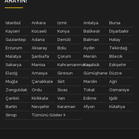
ARAYIN!
Istanbul
Ankara
Izmir
Antalya
Bursa
Kayseri
Kocaeli
Konya
Balikesir
Diyarbakir
Gaziantep
Adana
Denizli
Batman
Hatay
Erzurum
Aksaray
Bolu
Aydin
Tekirdağ
Malatya
Şanliurfa
Çorum
Mersin
Bilecik
Sakarya
Manisa
Kahramanmaraş
Karabük
Eskişehir
Elaziğ
Amasya
Giresun
Gümüşhane
Düzce
Muğla
Çanakkale
Siirt
Mardin
Ağri
Zonguldak
Ordu
Sivas
Tokat
Osmaniye
Çankiri
Kirikkale
Van
Edirne
Iğdir
Bartin
Nevşehir
Karaman
Afyon
Kütahya
Sinop
Tümünü Göster