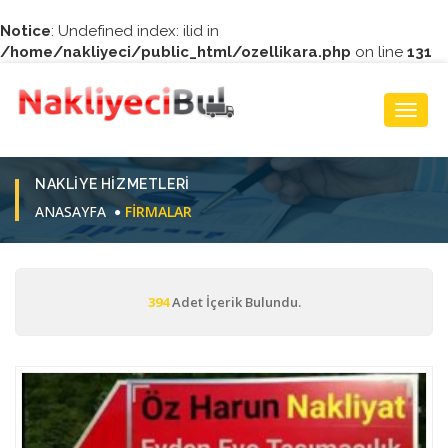
Notice
: Undefined index: ilid in
/home/nakliyeci/public_html/ozellikara.php
on line
131
Toggl
Navig
NAKLIYE HIZMETLERI
ANASAYFA
FIRMALAR
394
Adet İçerik Bulundu.