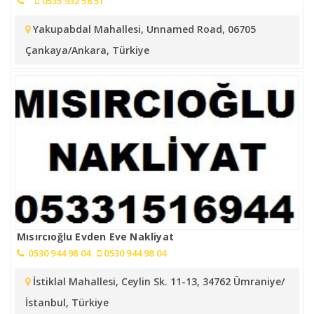
0535 932 58 51
Yakupabdal Mahallesi, Unnamed Road, 06705
Çankaya/Ankara, Türkiye
Mısırcıoğlu Evden Eve Nakliyat
0530 944 98 04
0530 944 98 04
İstiklal Mahallesi, Ceylin Sk. 11-13, 34762 Ümraniye/
İstanbul, Türkiye