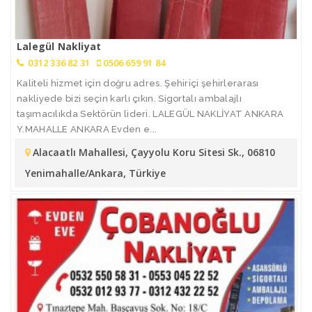
Lalegül Nakliyat
0312 336 82 31
0506 659 91 84
Kaliteli hizmet için doğru adres. Şehiriçi şehirlerarası
nakliyede bizi seçin karlı çıkın. Sigortalı ambalajlı
taşımacılıkda Sektörün lideri. LALEGÜL NAKLİYAT ANKARA
Y.MAHALLE ANKARA Evden e...
Alacaatlı Mahallesi, Çayyolu Koru Sitesi Sk., 06810
Yenimahalle/Ankara, Türkiye