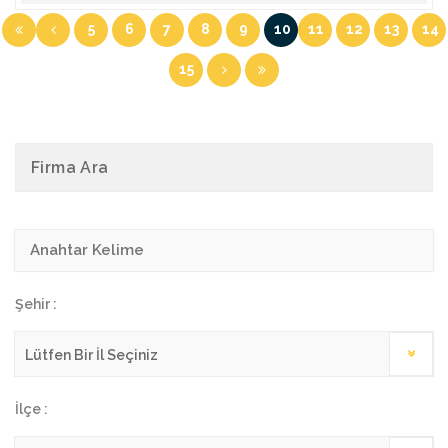
5
6
7
8
9
10
11
12
13
14
15
Firma Ara
Şehir :
İlçe :