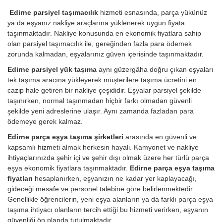
Edirne parsiyel taşımacılık
hizmeti esnasında, parça yükünüz
ya da eşyanız nakliye araçlarına yüklenerek uygun fiyata
taşınmaktadır. Nakliye konusunda en ekonomik fiyatlara sahip
olan parsiyel taşımacılık ile, gereğinden fazla para ödemek
zorunda kalmadan, eşyalarınız güven içerisinde taşınmaktadır.
Edirne parsiyel yük taşıma
aynı güzergâha doğru çıkan eşyaları
tek taşıma aracına yükleyerek müşterilere taşıma ücretini en
cazip hale getiren bir nakliye çeşididir. Eşyalar parsiyel şekilde
taşınırken, normal taşınmadan hiçbir farkı olmadan güvenli
şekilde yeni adreslerine ulaşır. Aynı zamanda fazladan para
ödemeye gerek kalmaz.
Edirne parça eşya taşıma şirketleri
arasında en güvenli ve
kapsamlı hizmeti almak herkesin hayali. Kamyonet ve nakliye
ihtiyaçlarınızda şehir içi ve şehir dışı olmak üzere her türlü parça
eşya ekonomik fiyatlara taşınmaktadır.
Edirne parça eşya taşıma
fiyatları
hesaplanırken, eşyanızın ne kadar yer kaplayacağı,
gideceği mesafe ve personel talebine göre belirlenmektedir.
Genellikle öğrencilerin, yeni eşya alanların ya da farklı parça eşya
taşıma ihtiyacı olanların tercih ettiği bu hizmeti verirken, eşyanın
güvenliği ön planda tutulmaktadır.