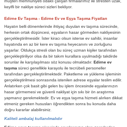
müşteri memnuniyeti odaklı çalışan firmalarımız ile stresten uzak,
keyifli bir nakliye süreci sizleri bekliyor.
Edirne Ev Taşıma - Edirne Ev ve Eşya Taşıma Fiyatları
Hayatın belli dönemlerinde ihtiyaç duyulan ev taşıma sürecinde,
herkesin ortak düşüncesi, eşyaların hasar görmeden nakliyesinin
gerçekleştirilmesidir. İster kiracı olsun isterse ev sahibi, insanlar
hayatında en az bir kere ev taşıma heyecanını ve zorluğunu
yaşarlar. Oldukça stresli olan bu süreç uzman kişiler tarafından
gerçekleştiriliyor olsa da bir takım kurallara uyulmadığı takdirde
sorunlar ile karşılaşılması söz konusu olmaktadır.
Edirne ev
taşıma
süreci genellikle karayolu ile tecrübeli personeller
tarafından gerçekleştirilmektedir. Paketleme ve yükleme işleminin
gerçekleştirilmesi sonrasında istenilen adrese eşyalar teslim edilir.
Anlatırken çok basit gibi gelen bu işlem öncesinde eşyalarınızın
hasar görmemesi ve güvenli nakliyat için sıkı bir ön araştırma
yapmanız gerekmektedir. Ev ve eşya taşıma hizmeti alırken dikkat
etmeniz gereken hususları öğrendikten sonra bu konuda daha
doğru kararlar alabilirsiniz.
Kaliteli ambalaj kullanılmalıdır