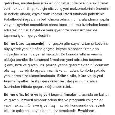
getirirken, müşterilerin istekleri doğrultusunda özel olarak hizmet
verilmektedir. Bir şirket için ofis ve iş yeri malzemelerinin öneminin
bilincinde olarak, eşyalarınız kontrol listesi tutularak paketlenir.
Paketlerdeki eşyaların belli olması adına, numaralandırma yapılır
ve yeni işyerine taşındıktan sonra kontrol formu üzerinden kontrol
edilerek indirilir. Böylelikle yeni işyerinize sorunsuz şekilde
taşınma işlemi gerçekleştirilir.
Edirne büro taşımacılığı
her geçen gün sayısı artan şirketlerin,
büyüyerek yeni bir ofise geçme ihtiyacı hisseden firmaların
ihtiyaçları arasında yer almaktadır. Bu konuda yılların vermiş
olduğu tecrübe ile kurumsal firmaların yeni adresine taşınma
işlemi, hızlı ve güvenli bir şekilde yerine getirilmektedir. Sorunsuz
ofis taşımacılığı ile eşyalarınızı riske atmadan, konforlu şekilde
yeni adresinize ulaştırılmaktadır.
Edirne ofis, büro ve iş yeri
taşıma fiyatları
ile ilgili gerekli bilgileri, iletişim numaraları
üzerinden irtibata geçerek öğrenebilirsiniz.
Edirne ofis, büro ve iş yeri taşıma firmaları
arasında en kaliteli
ve güvenli hizmeti almanız adına titiz ve programlı çalışmalar
yapılmaktadır. Ofis ve iş yeri taşımacılığı konusunda deneyimli
ekip ile çalışmak büyük önem arz etmektedir. Evrakların,