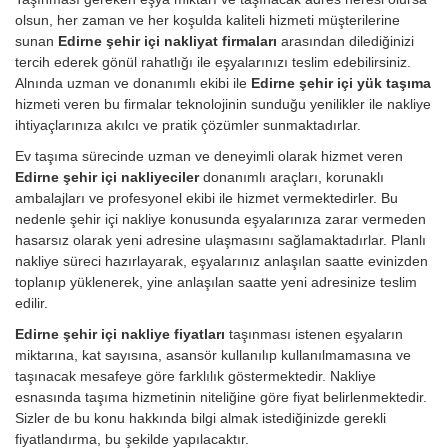
olsun, her zaman ve her koşulda kaliteli hizmeti müşterilerine
sunan
Edirne şehir içi nakliyat firmaları
arasından dilediğinizi
tercih ederek gönül rahatlığı ile eşyalarınızı teslim edebilirsiniz.
Alnında uzman ve donanımlı ekibi ile
Edirne şehir içi yük taşıma
hizmeti veren bu firmalar teknolojinin sunduğu yenilikler ile nakliye
ihtiyaçlarınıza akılcı ve pratik çözümler sunmaktadırlar.
Ev taşıma sürecinde uzman ve deneyimli olarak hizmet veren
Edirne şehir içi nakliyeciler
donanımlı araçları, korunaklı
ambalajları ve profesyonel ekibi ile hizmet vermektedirler. Bu
nedenle şehir içi nakliye konusunda eşyalarınıza zarar vermeden
hasarsız olarak yeni adresine ulaşmasını sağlamaktadırlar. Planlı
nakliye süreci hazırlayarak, eşyalarınız anlaşılan saatte evinizden
toplanıp yüklenerek, yine anlaşılan saatte yeni adresinize teslim
edilir.
Edirne şehir içi nakliye fiyatları
taşınması istenen eşyaların
miktarına, kat sayısına, asansör kullanılıp kullanılmamasına ve
taşınacak mesafeye göre farklılık göstermektedir. Nakliye
esnasında taşıma hizmetinin niteliğine göre fiyat belirlenmektedir.
Sizler de bu konu hakkında bilgi almak istediğinizde gerekli
fiyatlandırma, bu şekilde yapılacaktır.