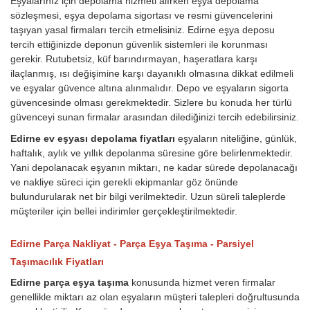
Eşyalarınız için depolama hizmeti alırken eşya depolama
sözleşmesi, eşya depolama sigortası ve resmi güvencelerini
taşıyan yasal firmaları tercih etmelisiniz. Edirne eşya deposu
tercih ettiğinizde deponun güvenlik sistemleri ile korunması
gerekir. Rutubetsiz, küf barındırmayan, haşeratlara karşı
ilaçlanmış, ısı değişimine karşı dayanıklı olmasına dikkat edilmeli
ve eşyalar güvence altına alınmalıdır. Depo ve eşyaların sigorta
güvencesinde olması gerekmektedir. Sizlere bu konuda her türlü
güvenceyi sunan firmalar arasından dilediğinizi tercih edebilirsiniz.
Edirne ev eşyası depolama fiyatları
eşyaların niteliğine, günlük,
haftalık, aylık ve yıllık depolanma süresine göre belirlenmektedir.
Yani depolanacak eşyanın miktarı, ne kadar sürede depolanacağı
ve nakliye süreci için gerekli ekipmanlar göz önünde
bulundurularak net bir bilgi verilmektedir. Uzun süreli taleplerde
müşteriler için bellei indirimler gerçekleştirilmektedir.
Edirne Parça Nakliyat - Parça Eşya Taşıma - Parsiyel
Taşımacılık Fiyatları
Edirne parça eşya taşıma
konusunda hizmet veren firmalar
genellikle miktarı az olan eşyaların müşteri talepleri doğrultusunda