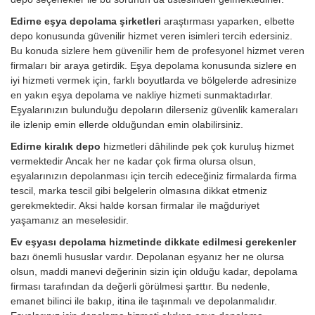
Edirne eşya depolama şirketleri
araştırması yaparken, elbette
depo konusunda güvenilir hizmet veren isimleri tercih edersiniz.
Bu konuda sizlere hem güvenilir hem de profesyonel hizmet veren
firmaları bir araya getirdik. Eşya depolama konusunda sizlere en
iyi hizmeti vermek için, farklı boyutlarda ve bölgelerde adresinize
en yakın eşya depolama ve nakliye hizmeti sunmaktadırlar.
Eşyalarınızın bulunduğu depoların dilerseniz güvenlik kameraları
ile izlenip emin ellerde olduğundan emin olabilirsiniz.
Edirne kiralık depo
hizmetleri dâhilinde pek çok kuruluş hizmet
vermektedir Ancak her ne kadar çok firma olursa olsun,
eşyalarınızın depolanması için tercih edeceğiniz firmalarda firma
tescil, marka tescil gibi belgelerin olmasına dikkat etmeniz
gerekmektedir. Aksi halde korsan firmalar ile mağduriyet
yaşamanız an meselesidir.
Ev eşyası depolama hizmetinde dikkate edilmesi gerekenler
bazı önemli hususlar vardır. Depolanan eşyanız her ne olursa
olsun, maddi manevi değerinin sizin için olduğu kadar, depolama
firması tarafından da değerli görülmesi şarttır. Bu nedenle,
emanet bilinci ile bakıp, itina ile taşınmalı ve depolanmalıdır.