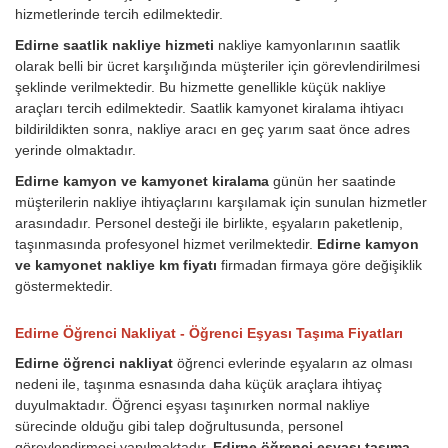
hizmetlerinde tercih edilmektedir.
Edirne saatlik nakliye hizmeti
nakliye kamyonlarının saatlik
olarak belli bir ücret karşılığında müşteriler için görevlendirilmesi
şeklinde verilmektedir. Bu hizmette genellikle küçük nakliye
araçları tercih edilmektedir. Saatlik kamyonet kiralama ihtiyacı
bildirildikten sonra, nakliye aracı en geç yarım saat önce adres
yerinde olmaktadır.
Edirne kamyon ve kamyonet kiralama
günün her saatinde
müşterilerin nakliye ihtiyaçlarını karşılamak için sunulan hizmetler
arasındadır. Personel desteği ile birlikte, eşyaların paketlenip,
taşınmasında profesyonel hizmet verilmektedir.
Edirne kamyon
ve kamyonet nakliye km fiyatı
firmadan firmaya göre değişiklik
göstermektedir.
Edirne Öğrenci Nakliyat - Öğrenci Eşyası Taşıma Fiyatları
Edirne öğrenci nakliyat
öğrenci evlerinde eşyaların az olması
nedeni ile, taşınma esnasında daha küçük araçlara ihtiyaç
duyulmaktadır. Öğrenci eşyası taşınırken normal nakliye
sürecinde olduğu gibi talep doğrultusunda, personel
görevlendirmesi yapılmaktadır.
Edirne öğrenci eşyası taşıma