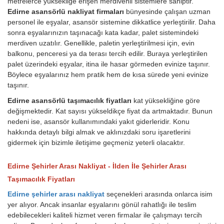
metrelerce yüksekliğe erişen merdivenli sistemlere sahiptir.
Edirne asansörlü nakliyat firmaları
bünyesinde çalışan uzman
personel ile eşyalar, asansör sistemine dikkatlice yerleştirilir. Daha
sonra eşyalarınızın taşınacağı kata kadar, palet sistemindeki
merdiven uzatılır. Genellikle, paletin yerleştirilmesi için, evin
balkonu, penceresi ya da terası tercih edilir. Buraya yerleştirilen
palet üzerindeki eşyalar, itina ile hasar görmeden evinize taşınır.
Böylece eşyalarınız hem pratik hem de kısa sürede yeni evinize
taşınır.
Edirne asansörlü taşımacılık fiyatları
kat yüksekliğine göre
değişmektedir. Kat sayısı yükseldikçe fiyat da artmaktadır. Bunun
nedeni ise, asansör kullanımındaki yakıt giderleridir.
Konu
hakkında detaylı bilgi almak ve aklınızdaki soru işaretlerini
gidermek için bizimle iletişime geçmeniz yeterli olacaktır.
Edirne Şehirler Arası Nakliyat - İlden İle Şehirler Arası
Taşımacılık Fiyatları
Edirne şehirler arası nakliyat
seçenekleri arasında onlarca isim
yer alıyor. Ancak insanlar eşyalarını gönül rahatlığı ile teslim
edebilecekleri kaliteli hizmet veren firmalar ile çalışmayı tercih