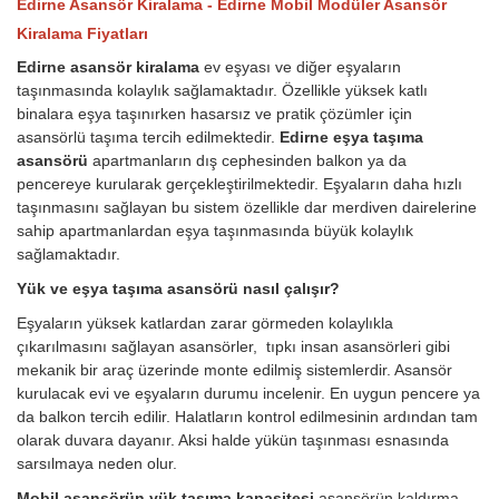
Edirne Asansör Kiralama - Edirne Mobil Modüler Asansör
Kiralama Fiyatları
Edirne asansör kiralama
ev eşyası ve diğer eşyaların
taşınmasında kolaylık sağlamaktadır. Özellikle yüksek katlı
binalara eşya taşınırken hasarsız ve pratik çözümler için
asansörlü taşıma tercih edilmektedir.
Edirne eşya taşıma
asansörü
apartmanların dış cephesinden balkon ya da
pencereye kurularak gerçekleştirilmektedir. Eşyaların daha hızlı
taşınmasını sağlayan bu sistem özellikle dar merdiven dairelerine
sahip apartmanlardan eşya taşınmasında büyük kolaylık
sağlamaktadır.
Yük ve eşya taşıma asansörü nasıl çalışır?
Eşyaların yüksek katlardan zarar görmeden kolaylıkla
çıkarılmasını sağlayan asansörler, tıpkı insan asansörleri gibi
mekanik bir araç üzerinde monte edilmiş sistemlerdir. Asansör
kurulacak evi ve eşyaların durumu incelenir. En uygun pencere ya
da balkon tercih edilir. Halatların kontrol edilmesinin ardından tam
olarak duvara dayanır. Aksi halde yükün taşınması esnasında
sarsılmaya neden olur.
Mobil asansörün yük taşıma kapasitesi
asansörün kaldırma