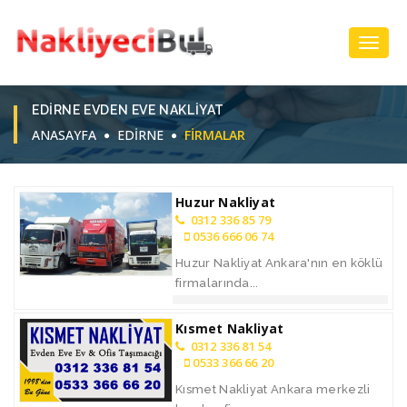
Toggl
Navig
EDIRNE EVDEN EVE NAKLIYAT
ANASAYFA
EDİRNE
FIRMALAR
Huzur Nakliyat
0312 336 85 79
0536 666 06 74
Huzur Nakliyat Ankara'nın en köklü
firmalarında...
Kısmet Nakliyat
0312 336 81 54
0533 366 66 20
Kısmet Nakliyat Ankara merkezli