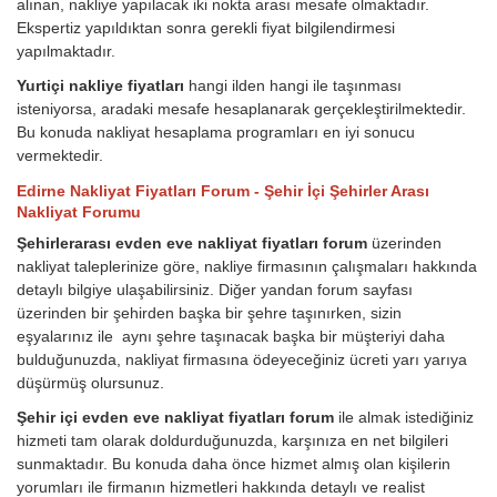
alınan, nakliye yapılacak iki nokta arası mesafe olmaktadır.
Ekspertiz yapıldıktan sonra gerekli fiyat bilgilendirmesi
yapılmaktadır.
Yurtiçi nakliye fiyatları
hangi ilden hangi ile taşınması
isteniyorsa, aradaki mesafe hesaplanarak gerçekleştirilmektedir.
Bu konuda nakliyat hesaplama programları en iyi sonucu
vermektedir.
Edirne Nakliyat Fiyatları Forum - Şehir İçi Şehirler Arası
Nakliyat Forumu
Şehirlerarası evden eve nakliyat fiyatları forum
üzerinden
nakliyat taleplerinize göre, nakliye firmasının çalışmaları hakkında
detaylı bilgiye ulaşabilirsiniz. Diğer yandan forum sayfası
üzerinden bir şehirden başka bir şehre taşınırken, sizin
eşyalarınız ile aynı şehre taşınacak başka bir müşteriyi daha
bulduğunuzda, nakliyat firmasına ödeyeceğiniz ücreti yarı yarıya
düşürmüş olursunuz.
Şehir içi evden eve nakliyat fiyatları forum
ile almak istediğiniz
hizmeti tam olarak doldurduğunuzda, karşınıza en net bilgileri
sunmaktadır. Bu konuda daha önce hizmet almış olan kişilerin
yorumları ile firmanın hizmetleri hakkında detaylı ve realist