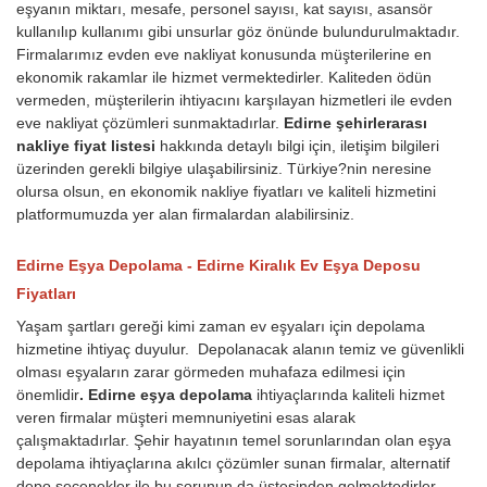
eşyanın miktarı, mesafe, personel sayısı, kat sayısı, asansör
kullanılıp kullanımı gibi unsurlar göz önünde bulundurulmaktadır.
Firmalarımız evden eve nakliyat konusunda müşterilerine en
ekonomik rakamlar ile hizmet vermektedirler. Kaliteden ödün
vermeden, müşterilerin ihtiyacını karşılayan hizmetleri ile evden
eve nakliyat çözümleri sunmaktadırlar.
Edirne şehirlerarası
nakliye fiyat listesi
hakkında detaylı bilgi için, iletişim bilgileri
üzerinden gerekli bilgiye ulaşabilirsiniz. Türkiye?nin neresine
olursa olsun, en ekonomik nakliye fiyatları ve kaliteli hizmetini
platformumuzda yer alan firmalardan alabilirsiniz.
Edirne Eşya Depolama - Edirne Kiralık Ev Eşya Deposu
Fiyatları
Yaşam şartları gereği kimi zaman ev eşyaları için depolama
hizmetine ihtiyaç duyulur. Depolanacak alanın temiz ve güvenlikli
olması eşyaların zarar görmeden muhafaza edilmesi için
önemlidir
. Edirne eşya depolama
ihtiyaçlarında kaliteli hizmet
veren firmalar müşteri memnuniyetini esas alarak
çalışmaktadırlar. Şehir hayatının temel sorunlarından olan eşya
depolama ihtiyaçlarına akılcı çözümler sunan firmalar, alternatif
depo seçenekler ile bu sorunun da üstesinden gelmektedirler.