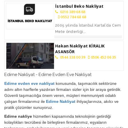
İstanbul Beko Nakliyat
0216 389 68 68
0552 784 68 68
2005 yılında İstanbul Kartal’da Cem
Mete önderliği...
Hakan Nakliyat KİRALIK
ASANSÖR
0544 338 00 39
0506 452 06 35
Edirne Nakliyat - Edirne Evden Eve Nakliyat
Edirne evden eve nakliyat
konusunda, taşımacılık sektörüne
adını altın harflerle yazdıran firmaları sizler için bir araya getirdik.
Güvenli taşımacılığa önem veren, müşteri memnuniyeti odaklı
çalışan firmalarımız ile
Edirne Nakliyat
ihtiyaçlarınıza, akılcı ve
pratik çözümler sunuyoruz.
Edirne nakliye
hizmetleri kapsamında teknolojinin getirdiği
kolaylıkları tecrübesi ile birleştiren firmalarımız, eşyaların