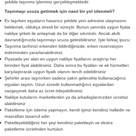
şekilde taşınma işleminiz gerçekleşmektedir.
Taşınmayı ucuza getirmek için nasıl bir yol izlenmeli?
Ev taşırken eşyaların hasarsız şekilde yeni adresine ulaşmasını
beklemek, oldukça stresli bir süreçtir. Bunun yanında uygun fiyata
nakliye şirketi ile anlaşmak da bir diğer sıkıntıdır. Ancak akıllı
davrandığınızda taşınmayı ucuza getirebilirsiniz. İşte birkaç ipucu:
Taşınma tarihinizi erkenden bildirdiğinizde, erken rezervasyon
indiriminden yararlanabilirsiniz.
Piyasada yer alan en uygun nakliye fiyatlarını araştırıp her
birinden fiyat alabilirsiniz. Daha sonra bu fiyatları ve ek hizmetleri
karşılaştırarak uygun fiyatlı olanını tercih edebilirsiniz
Şehirler arası taşınırken sadece yakın gelecekte kullanacağınız
eşyaları taşıtın. Uzun süredir kullanmadığınız eşyalardan
vazgeçerek daha az ücret ödeyebilirsiniz
Nakliye kutularını marketlerden ya da arkadaşlarınızdan ücretsiz
alabilirsiniz
Paketleme için ödeme yapmayın, kendi işinizi kendiniz halledin ve
masraftan tasarruf edin.
Paketleyebildiğiniz her şeyi kendiniz paketleyin ve ekstra
paketleme ücretinden kurtulun.