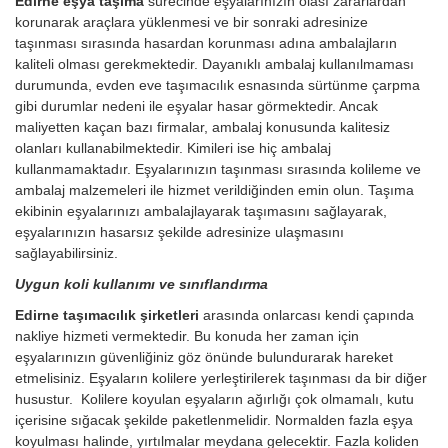
Edirne eşya taşıma
sürecinde eşyalarınızın olası zararlardan
korunarak araçlara yüklenmesi ve bir sonraki adresinize
taşınması sırasında hasardan korunması adına ambalajların
kaliteli olması gerekmektedir. Dayanıklı ambalaj kullanılmaması
durumunda, evden eve taşımacılık esnasında sürtünme çarpma
gibi durumlar nedeni ile eşyalar hasar görmektedir. Ancak
maliyetten kaçan bazı firmalar, ambalaj konusunda kalitesiz
olanları kullanabilmektedir. Kimileri ise hiç ambalaj
kullanmamaktadır. Eşyalarınızın taşınması sırasında kolileme ve
ambalaj malzemeleri ile hizmet verildiğinden emin olun. Taşıma
ekibinin eşyalarınızı ambalajlayarak taşımasını sağlayarak,
eşyalarınızın hasarsız şekilde adresinize ulaşmasını
sağlayabilirsiniz.
Uygun koli kullanımı ve sınıflandırma
Edirne taşımacılık şirketleri
arasında onlarcası kendi çapında
nakliye hizmeti vermektedir. Bu konuda her zaman için
eşyalarınızın güvenliğiniz göz önünde bulundurarak hareket
etmelisiniz. Eşyaların kolilere yerleştirilerek taşınması da bir diğer
husustur. Kolilere koyulan eşyaların ağırlığı çok olmamalı, kutu
içerisine sığacak şekilde paketlenmelidir. Normalden fazla eşya
koyulması halinde, yırtılmalar meydana gelecektir. Fazla koliden