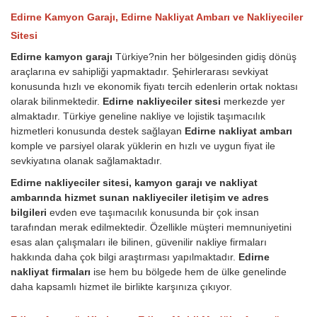
Edirne Kamyon Garajı, Edirne Nakliyat Ambarı ve Nakliyeciler
Sitesi
Edirne kamyon garajı
Türkiye?nin her bölgesinden gidiş dönüş
araçlarına ev sahipliği yapmaktadır. Şehirlerarası sevkiyat
konusunda hızlı ve ekonomik fiyatı tercih edenlerin ortak noktası
olarak bilinmektedir.
Edirne nakliyeciler sitesi
merkezde yer
almaktadır. Türkiye geneline nakliye ve lojistik taşımacılık
hizmetleri konusunda destek sağlayan
Edirne nakliyat ambarı
komple ve parsiyel olarak yüklerin en hızlı ve uygun fiyat ile
sevkiyatına olanak sağlamaktadır.
Edirne nakliyeciler sitesi, kamyon garajı ve nakliyat
ambarında hizmet sunan nakliyeciler iletişim ve adres
bilgileri
evden eve taşımacılık konusunda bir çok insan
tarafından merak edilmektedir. Özellikle müşteri memnuniyetini
esas alan çalışmaları ile bilinen, güvenilir nakliye firmaları
hakkında daha çok bilgi araştırması yapılmaktadır.
Edirne
nakliyat firmaları
ise hem bu bölgede hem de ülke genelinde
daha kapsamlı hizmet ile birlikte karşınıza çıkıyor.