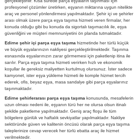
gerçekleştirilir. Kısa sürede parça eşyaların taşınması için
profesyonel çözümler üretirken, eşyanın miktarına uygun nitelikte
araç ve personel yönlendirmesi yapılmaktadır. Şehir içi ve şehirler
arası olmak üzere parça eşya taşıma hizmeti veren firmalar, her
konuda olduğu gibi bu konuda da sigortalı taşımacılık ile, eşya
güvenliğini ve müşteri memnuniyetini ön planda tutmaktadır.
Edirne şehir içi parça eşya taşıma
hizmetinde her türlü küçük
ve büyük eşyalarınızın nakliyesi gerçekleştirilmektedir. Taşınma
esnasında eşyalarınızın zarar görmemesi için paketlenip itina ile
sarılır. Parça eşya taşıma hizmeti verirken hızlı ve ekonomik
koşullar ile gereksiz maliyetten kurtulmuş olursunuz. İster sadece
kamyonet, ister eşya yükleme hizmeti ile komple hizmet tercih
ederek, ofis, beyaz eşya, masa sandalye gibi parça eşyalarınız
taşınmaktadır.
Edirne şehirlerarası parça eşya taşıma
konusunda, mesafelerin
uzun olması nedeni ile, eşyanın türü her ne olursa olsun itinalı
şekilde paketleme yapılmaktadır. Geniş araç floşu ile tüm
bölgelere günlük ve haftalık sevkiyatlar yapılmaktadır. Nakliye
sektöründe güven ve kalitenin öncüsü olarak parça eşya taşıma
taleplerinize cevap verecek her türlü ebatta araç ile hizmet
verilmektedir.