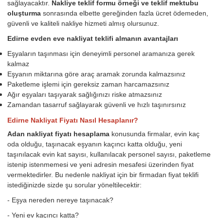
sağlayacaktır.
Nakliye teklif formu örneği ve teklif mektubu
oluşturma
sonrasında elbette gereğinden fazla ücret ödemeden,
güvenli ve kaliteli nakliye hizmeti almış olursunuz.
Edirne evden eve nakliyat teklifi almanın avantajları
Eşyaların taşınması için deneyimli personel aramanıza gerek
kalmaz
Eşyanın miktarına göre araç aramak zorunda kalmazsınız
Paketleme işlemi için gereksiz zaman harcamazsınız
Ağır eşyaları taşıyarak sağlığınızı riske atmazsınız
Zamandan tasarruf sağlayarak güvenli ve hızlı taşınırsınız
Edirne Nakliyat Fiyatı Nasıl Hesaplanır?
Adan nakliyat fiyatı hesaplama
konusunda firmalar, evin kaç
oda olduğu, taşınacak eşyanın kaçıncı katta olduğu, yeni
taşınılacak evin kat sayısı, kullanılacak personel sayısı, paketleme
istenip istenmemesi ve yeni adresin mesafesi üzerinden fiyat
vermektedirler. Bu nedenle nakliyat için bir firmadan fiyat teklifi
istediğinizde sizde şu sorular yöneltilecektir:
- Eşya nereden nereye taşınacak?
- Yeni ev kaçıncı katta?