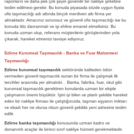
raporların ve daha pek çok şeyin güvenilir bir nakliye şirketine
teslim edilmesi gerekir. Bu konuda piyasada sözde uygun fiyata
ofis taşımacılığı adı altında birçok merdiven altı firma yer
almaktadır. Amacınız sorunsuz ve güvenli ofis taşımacılığı ise bu
konuda titiz davranmalı ve işi ehline emanet etmelisiniz. Bu
konuda uzman olup, referans müşterilerin görüşlerinden yola
çıkarak, hareket etmenizi tavsiye ediyoruz.
Edirne Kurumsal Taşımacılık - Banka ve Fuar Malzemesi
Taşımacılığı
Edirne kurumsal taşımacılık
sektöründe kaliteden ödün
vermeden güvenli taşımacılık sunan bir firma ile çalışmak ilk
tercihler arasında yer almalıdır. . Banka, fabrika, fuar, okul gibi
kurumsal taşımacılık gerektiren konularda uzman bir ekiple
çalışmanın önemi büyüktür. İşini iyi bilen ve planlı şekilde hareket
eden bir nakliye firması ile çalıştığınızda, taşınan eşyanın miktarı
ve ebadı her ne olursa olsun güvenli şekilde yeni adresine teslim
edilir.
Edirne banka taşımacılığı
konusunda uzman kadro ve
donanımlı araçlar ile birinci sınıf nakliye hizmeti gerekmektedir.