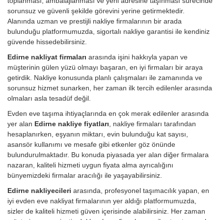
toplanması, ambalajlanması ve yeni adresine taşınması sürecinde
sorunsuz ve güvenli şekilde görevini yerine getirmektedir.
Alanında uzman ve prestijli nakliye firmalarının bir arada
bulunduğu platformumuzda, sigortalı nakliye garantisi ile kendiniz
güvende hissedebilirsiniz.
Edirne nakliyat firmaları
arasında işini hakkıyla yapan ve
müşterinin gülen yüzü olmayı başaran, en iyi firmaları bir araya
getirdik. Nakliye konusunda planlı çalışmaları ile zamanında ve
sorunsuz hizmet sunarken, her zaman ilk tercih edilenler arasında
olmaları asla tesadüf değil.
Evden eve taşıma ihtiyaçlarında en çok merak edilenler arasında
yer alan
Edirne nakliye fiyatları
, nakliye firmaları tarafından
hesaplanırken, eşyanın miktarı, evin bulunduğu kat sayısı,
asansör kullanımı ve mesafe gibi etkenler göz önünde
bulundurulmaktadır. Bu konuda piyasada yer alan diğer firmalara
nazaran, kaliteli hizmeti uygun fiyata alma ayrıcalığını
bünyemizdeki firmalar aracılığı ile yaşayabilirsiniz.
Edirne nakliyecileri
arasında, profesyonel taşımacılık yapan, en
iyi evden eve nakliyat firmalarının yer aldığı platformumuzda,
sizler de kaliteli hizmeti güven içerisinde alabilirsiniz. Her zaman