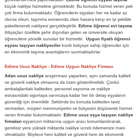
küçük nakliye hizmetine girmektedir. Bu konuda hizmet veren pek
çok firma bulunmaktadır. Öğrencilerin eşyaları her ne kadar az
olursa olsun, taşınma esnasında olası hasara karşı en iyi şekilde
paketlenerek nakliyesi gerçekleştirilir.
Edirne öğrenci evi taşıma
ihtiyaçları özellikle şehir dışından gelen ve üniversite okuyan
öğrencilere yönelik sunulan bir hizmettir.
Uygun fiyatlı öğrenci
eşyası taşıyan nakliyeciler
kısıtlı bütçeye sahip öğrenciler için
en ekonomik taşıma avantajlarını sunmaktadırlar.
Edirne Ucuz Nakliye - Edirne Uygun Nakliye Firması
Adan ucuz nakliye
araştırması yaparken, aynı zamanda kaliteli
ve güvenli nakliye olmasına da özen gösterilmelidir. Çünkü
ambalajlardaki kaliteden, personel sayısına ve nakliye
esnasındaki sigortaya varıncaya kadar her bir detay eşyaların
güvenliği için önemlidir. Sektörde bu konuda kaliteden taviz
vermeden, müşteri memnuniyetini ve bütçesini düşünerek hizmet
veren firmalar bulunmaktadır.
Edirne ucuz eşya taşıyan nakliye
firmaları
eşyanızın miktarına uygun aracı konumlandırarak,
gereksiz yere yüksek miktarda nakliye ücreti ödemenize mani
olmaktadır. Böylece hem kaliteli ve güvenli hem de ekonomik