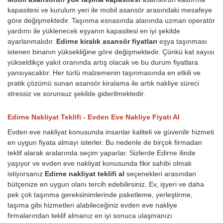
kapasitesi ve kurulum yeri ile mobil asansör arasındaki mesafeye
göre değişmektedir. Taşınma esnasında alanında uzman operatör
yardımı ile yüklenecek eşyanın kapasitesi en iyi şekilde
ayarlanmalıdır.
Edirne kiralık asansör fiyatları
eşya taşınması
istenen binanın yüksekliğine göre değişmektedir. Çünkü kat sayısı
yükseldikçe yakıt oranında artış olacak ve bu durum fiyatlara
yansıyacaktır. Her türlü malzemenin taşınmasında en etkili ve
pratik çözümü sunan asansör kiralama ile artık nakliye süreci
stressiz ve sorunsuz şekilde giderilmektedir.
Edirne Nakliyat Teklifi - Evden Eve Nakliye Fiyatı Al
Evden eve nakliyat konusunda insanlar kaliteli ve güvenilir hizmeti
en uygun fiyata almayı isterler. Bu nedenle de birçok firmadan
teklif alarak aralarında seçim yaparlar. Sizlerde Edirne ilinde
yaşıyor ve evden eve nakliyat konusunda fikir sahibi olmak
istiyorsanız
Edirne nakliyat teklifi al
seçenekleri arasından
bütçenize en uygun olanı tercih edebilirsiniz. Ev, işyeri ve daha
pek çok taşınma gereksinimlerinde paketleme, yerleştirme,
taşıma gibi hizmetleri alabileceğiniz evden eve nakliye
firmalarından teklif almanız en iyi sonuca ulaşmanızı