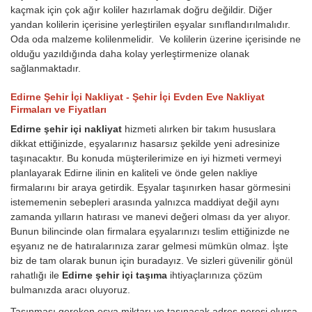
kaçmak için çok ağır koliler hazırlamak doğru değildir. Diğer
yandan kolilerin içerisine yerleştirilen eşyalar sınıflandırılmalıdır.
Oda oda malzeme kolilenmelidir. Ve kolilerin üzerine içerisinde ne
olduğu yazıldığında daha kolay yerleştirmenize olanak
sağlanmaktadır.
Edirne Şehir İçi Nakliyat - Şehir İçi Evden Eve Nakliyat
Firmaları ve Fiyatları
Edirne şehir içi nakliyat
hizmeti alırken bir takım hususlara
dikkat ettiğinizde, eşyalarınız hasarsız şekilde yeni adresinize
taşınacaktır. Bu konuda müşterilerimize en iyi hizmeti vermeyi
planlayarak Edirne ilinin en kaliteli ve önde gelen nakliye
firmalarını bir araya getirdik. Eşyalar taşınırken hasar görmesini
istememenin sebepleri arasında yalnızca maddiyat değil aynı
zamanda yılların hatırası ve manevi değeri olması da yer alıyor.
Bunun bilincinde olan firmalara eşyalarınızı teslim ettiğinizde ne
eşyanız ne de hatıralarınıza zarar gelmesi mümkün olmaz. İşte
biz de tam olarak bunun için buradayız. Ve sizleri güvenilir gönül
rahatlığı ile
Edirne şehir içi taşıma
ihtiyaçlarınıza çözüm
bulmanızda aracı oluyoruz.
Taşınması gereken eşya miktarı ve taşınacak adres neresi olursa