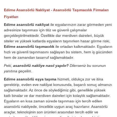
Edirne Asansörlü Nakliyat - Asansörlü Taşımacılık Firmaları
Fiyatları
Edirne asansörlü nakliyat
ile eşyalarınızın zarar görmeden yeni
adresinize taşınması için titiz ve güvenli çalışmalar
gerçekleştirilmektedir. Özellikle dar merdiven daireleri, büyük
siteler ve yüksek katlarda eşyaların taşınırken hasar görme riski,
Edirne asansörlü taşımacılık
ile ortadan kalkmaktadır. Eşyaların
hızlı ve güvenli taşınmasını sağlayan bu sistem, hem iş gücünden
hem de zamandan tasarruf sağlamaktadır.
Peki,
asansörlü nakliye nasıl yapılır?
Dilerseniz bu sorunun
yanıtına geçelim.
Edirne asansörlü eşya taşıma
hizmeti, oldukça zor ve itina
gerektirip, evden eve nakliyat konusunda, başarılı sonuç almanızı
sağlamaktadır. Az önce de söylediğimiz gibi, genellikle yüksek
katlı binalar ve dar merdiven daireleri için kolaylık sağlamaktadır.
Eşyaların en kısa zaman sürede taşınması için tercih edilen
asansörlü nakliyede, öncelikle uygun araç hazırlanır. Asansörlü
araçlar, teknolojinin son ürünleri arasından tercih edilir ve