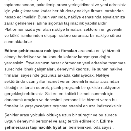
toplanmasından, paketlenip araca yerleştirilmesi ve yeni adresiniz
için yola çıkmasına kadar her bir detay nakliye firması tarafından
hesap edilmelidir. Bunun yanında, nakliye esnasında eşyalarınıza
zarar gelmemesi adına sigortalı taşımacılık yapılmalıdır.
Platformumuzda yer alan nakliye firmaları, sektörün en güvenilir
ve köklü isimlerinden oluşup, sizlere sorunsuz bir nakliye süreci
sunmaktadırlar.
Edirne şehirlerarası nakliyat firmaları
arasında en iyi hizmeti
almayı hedefliyor ve bu konuda kafanız karışmışsa doğru
yerdesiniz. Eşyalarınızın hasar görmeden yeni adresine taşınması
sürecinde itinalı çalışmaları, deneyimli kadrosu ile sunan nakliye
firmaları sayesinde gözünüz arkada kalmayacak. Nakliye
sektöründe uzun yıllar hizmet veren önemli firmalar arasından
dilediğinizi tercih ederek, planlı programlı bir şekilde nakliyenizi
gerçekleştirebilirsiniz. Sizlere en kaliteli hizmeti sunmak için
donanımlı araçları ve deneyimli personeli ile hizmet veren bu
firmalar ile yaşayacağınız taşınma stresini en aza indireceksiniz.
Şehirler arası yolculuk oldukça uzun bir süreçtir ve bu sürece
uygun deneyimli personel ve araç tercih edilmelidir.
Edirne
şehirlerarası taşımacılık fiyatları
belirlenirken, oda sayısı,