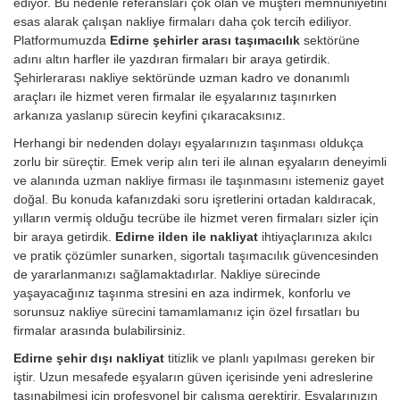
ediyor. Bu nedenle referansları çok olan ve müşteri memnuniyetini
esas alarak çalışan nakliye firmaları daha çok tercih ediliyor.
Platformumuzda
Edirne şehirler arası taşımacılık
sektörüne
adını altın harfler ile yazdıran firmaları bir araya getirdik.
Şehirlerarası nakliye sektöründe uzman kadro ve donanımlı
araçları ile hizmet veren firmalar ile eşyalarınız taşınırken
arkanıza yaslanıp sürecin keyfini çıkaracaksınız.
Herhangi bir nedenden dolayı eşyalarınızın taşınması oldukça
zorlu bir süreçtir. Emek verip alın teri ile alınan eşyaların deneyimli
ve alanında uzman nakliye firması ile taşınmasını istemeniz gayet
doğal. Bu konuda kafanızdaki soru işretlerini ortadan kaldıracak,
yılların vermiş olduğu tecrübe ile hizmet veren firmaları sizler için
bir araya getirdik.
Edirne ilden ile nakliyat
ihtiyaçlarınıza akılcı
ve pratik çözümler sunarken, sigortalı taşımacılık güvencesinden
de yararlanmanızı sağlamaktadırlar. Nakliye sürecinde
yaşayacağınız taşınma stresini en aza indirmek, konforlu ve
sorunsuz nakliye sürecini tamamlamanız için özel fırsatları bu
firmalar arasında bulabilirsiniz.
Edirne şehir dışı nakliyat
titizlik ve planlı yapılması gereken bir
iştir. Uzun mesafede eşyaların güven içerisinde yeni adreslerine
taşınabilmesi için profesyonel bir çalışma gerektirir. Eşyalarınızın