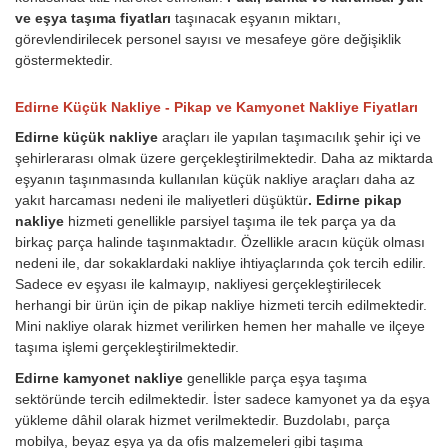
ve eşya taşıma fiyatları
taşınacak eşyanın miktarı,
görevlendirilecek personel sayısı ve mesafeye göre değişiklik
göstermektedir.
Edirne Küçük Nakliye - Pikap ve Kamyonet Nakliye Fiyatları
Edirne küçük nakliye
araçları ile yapılan taşımacılık şehir içi ve
şehirlerarası olmak üzere gerçekleştirilmektedir. Daha az miktarda
eşyanın taşınmasında kullanılan küçük nakliye araçları daha az
yakıt harcaması nedeni ile maliyetleri düşüktür
. Edirne pikap
nakliye
hizmeti genellikle parsiyel taşıma ile tek parça ya da
birkaç parça halinde taşınmaktadır. Özellikle aracın küçük olması
nedeni ile, dar sokaklardaki nakliye ihtiyaçlarında çok tercih edilir.
Sadece ev eşyası ile kalmayıp, nakliyesi gerçekleştirilecek
herhangi bir ürün için de pikap nakliye hizmeti tercih edilmektedir.
Mini nakliye olarak hizmet verilirken hemen her mahalle ve ilçeye
taşıma işlemi gerçekleştirilmektedir.
Edirne kamyonet nakliye
genellikle parça eşya taşıma
sektöründe tercih edilmektedir. İster sadece kamyonet ya da eşya
yükleme dâhil olarak hizmet verilmektedir. Buzdolabı, parça
mobilya, beyaz eşya ya da ofis malzemeleri gibi taşıma