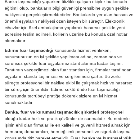
Banka taşımacılığı yaparken titizlikle çalışan ekipler bu konuda
eğitimli olup, bankaların bilgi güvenliği prensibine uygun şekilde
nakliyesini gerçekleştirmektedirler. Bankalarda yer alan hassas ve
önemli eşyaların nakliyesi özen isteyen bir süreçtir. Elektronik
cihazlar için özel ambalajlama yapılarak hasarsız şekilde yeni
adresine teslim edilmeli, kolilerin üzerine bu konuda özel notlar
alınmalıdır.
Edirne fuar taşımacılığı
konusunda hizmet verilirken,
sunumunuzun en iyi şekilde yapılması adına, zamanında ve
sorunsuz şekilde fuar eşyalarınız stant alanına kadar taşınır.
Tanıtımın vazgeçilmezi olan fuar stantları için, firmalar tarafından
eşyaların standa taşınması ve sergilenmesi şarttır. Bu zorlu
süreçte profesyonel bir nakliye ekibi ile çalışmak hızlı ve hasarsız
bir süreç için önemlidir. Edirne sektöründe fuar taşımacılığı
konusunda tecrübeyi pratiğe dökerek sizlere en iyi hizmet
sunulmaktadır.
Banka, fuar ve kurumsal taşımacılık şirketleri
profesyonel
olduğu kadar hızlı ve pratik çözümler de sunmalıdır. Bu nedenle
işinin ehli olan firmalar ile en kaliteli ve güvenli hizmeti almak için
hem araç donanımları, hem eğitimli personeli ve sigortalı taşıma
konusunda titiz hareket etmelidir.
Fuar, banka ve kurumsal yük