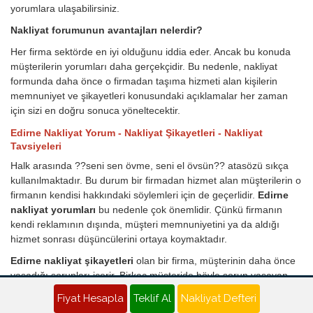
yorumlara ulaşabilirsiniz.
Nakliyat forumunun avantajları nelerdir?
Her firma sektörde en iyi olduğunu iddia eder. Ancak bu konuda
müşterilerin yorumları daha gerçekçidir. Bu nedenle, nakliyat
formunda daha önce o firmadan taşıma hizmeti alan kişilerin
memnuniyet ve şikayetleri konusundaki açıklamalar her zaman
için sizi en doğru sonuca yöneltecektir.
Edirne Nakliyat Yorum - Nakliyat Şikayetleri - Nakliyat
Tavsiyeleri
Halk arasında ??seni sen övme, seni el övsün?? atasözü sıkça
kullanılmaktadır. Bu durum bir firmadan hizmet alan müşterilerin o
firmanın kendisi hakkındaki söylemleri için de geçerlidir.
Edirne
nakliyat yorumları
bu nedenle çok önemlidir. Çünkü firmanın
kendi reklamının dışında, müşteri memnuniyetini ya da aldığı
hizmet sonrası düşüncülerini ortaya koymaktadır.
Edirne nakliyat şikayetleri
olan bir firma, müşterinin daha önce
yaşadığı sorunları içerir. Birkaç müşteride böyle sorun yaşayan
nakliye firmasını öğrendikten sonra, aynı şeyleri yaşamamak için
Fiyat Hesapla
Teklif Al
Nakliyat Defteri
farklı firmalara yönelmenizi sağlamaktadır. Diğer yandan nakliye