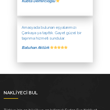
Kübta Demircioğlu
Amasyada bulunan eşyalarımızı
Çankaya ya taşıttık. Gayet güzel bir
taşınma hizmeti sundular.
Batuhan Aktürk
NAKLIYECI BUL