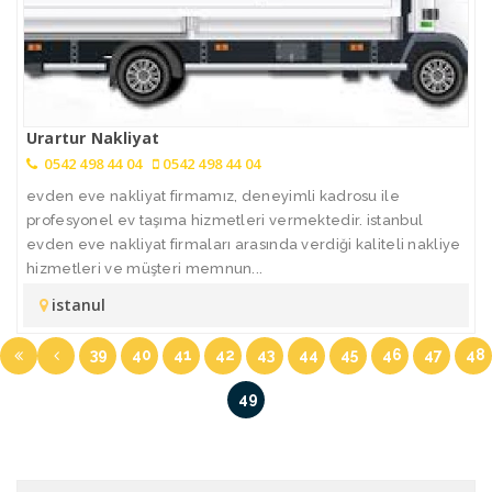
Urartur Nakliyat
0542 498 44 04
0542 498 44 04
evden eve nakliyat firmamız, deneyimli kadrosu ile
profesyonel ev taşıma hizmetleri vermektedir. istanbul
evden eve nakliyat firmaları arasında verdiği kaliteli nakliye
hizmetleri ve müşteri memnun...
istanul
39
40
41
42
43
44
45
46
47
48
49