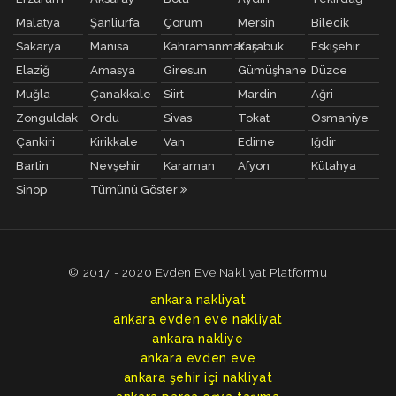
Malatya
Şanliurfa
Çorum
Mersin
Bilecik
Sakarya
Manisa
Kahramanmaraş
Karabük
Eskişehir
Elaziğ
Amasya
Giresun
Gümüşhane
Düzce
Muğla
Çanakkale
Siirt
Mardin
Ağri
Zonguldak
Ordu
Sivas
Tokat
Osmaniye
Çankiri
Kirikkale
Van
Edirne
Iğdir
Bartin
Nevşehir
Karaman
Afyon
Kütahya
Sinop
Tümünü Göster
© 2017 - 2020 Evden Eve Nakliyat Platformu
ankara nakliyat
ankara evden eve nakliyat
ankara nakliye
ankara evden eve
ankara şehir içi nakliyat