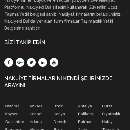
Türkiye 'nin en büyük ve en kullanışlı Evden Eve Nakliyat
Platformu. Nakliyeci Bul sitesini kullanarak Güvenilir, Ucuz,
Taşıma Yetki belgesi sahibi Nakliyat firmalarını bulabilirsiniz.
Nakliyeci Bul'da yer alan türm firmalar Taşımacılık Yetki
Belgesine sahiptir.
BIZI TAKIP EDIN
NAKLIYE FIRMALARINI KENDI ŞEHRINIZDE
ARAYIN!
Istanbul
Ankara
Izmir
Antalya
Bursa
Kayseri
Kocaeli
Konya
Balikesir
Diyarbakir
Gaziantep
Adana
Denizli
Batman
Hatay
Erzurum
Aksaray
Bolu
Aydin
Tekirdağ