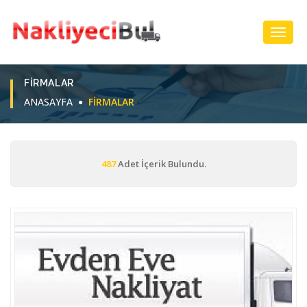
Toggl
Navig
FIRMALAR
ANASAYFA
FIRMALAR
487
Adet İçerik Bulundu.