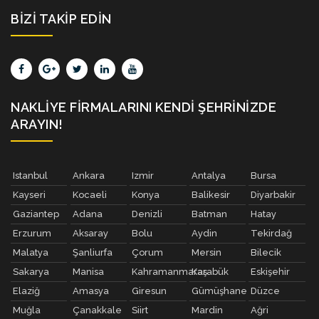
BIZI TAKIP EDIN
NAKLIYE FIRMALARINI KENDI ŞEHRINIZDE
ARAYIN!
Istanbul
Ankara
Izmir
Antalya
Bursa
Kayseri
Kocaeli
Konya
Balikesir
Diyarbakir
Gaziantep
Adana
Denizli
Batman
Hatay
Erzurum
Aksaray
Bolu
Aydin
Tekirdağ
Malatya
Şanliurfa
Çorum
Mersin
Bilecik
Sakarya
Manisa
Kahramanmaraş
Karabük
Eskişehir
Elaziğ
Amasya
Giresun
Gümüşhane
Düzce
Muğla
Çanakkale
Siirt
Mardin
Ağri