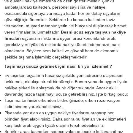
ve güvenli nakliye olmasına da özen gösterilmelidir. Çünkü
ambalajlardaki kaliteden, personel sayısına ve nakliye
esnasındaki sigortaya varıncaya kadar her bir detay eşyaların
güvenliği için önemlidir. Sektörde bu konuda kaliteden taviz
vermeden, müşteri memnuniyetini ve bütçesini düşünerek hizmet
veren firmalar bulunmaktadır.
Besni ucuz eşya taşıyan nakliye
firmaları
eşyanızın miktarına uygun aracı konumlandırarak,
gereksiz yere yüksek miktarda nakliye ücreti ödemenize mani
olmaktadır. Böylece hem kaliteli ve güvenli hem de ekonomik
şekilde taşınma işleminiz gerçekleşmektedir.
Taşınmayı ucuza getirmek için nasıl bir yol izlenmeli?
Ev taşırken eşyaların hasarsız şekilde yeni adresine ulaşmasını
beklemek, oldukça stresli bir süreçtir. Bunun yanında uygun fiyata
nakliye şirketi ile anlaşmak da bir diğer sıkıntıdır. Ancak akıllı
davrandığınızda taşınmayı ucuza getirebilirsiniz. İşte birkaç ipucu:
Taşınma tarihinizi erkenden bildirdiğinizde, erken rezervasyon
indiriminden yararlanabilirsiniz.
Piyasada yer alan en uygun nakliye fiyatlarını araştırıp her
birinden fiyat alabilirsiniz. Daha sonra bu fiyatları ve ek hizmetleri
karşılaştırarak uygun fiyatlı olanını tercih edebilirsiniz
Şehirler arası taşınırken sadece yakın gelecekte kullanacağınız