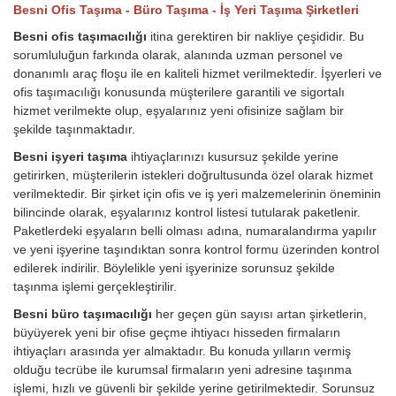
Besni Ofis Taşıma - Büro Taşıma - İş Yeri Taşıma Şirketleri
Besni ofis taşımacılığı
itina gerektiren bir nakliye çeşididir. Bu
sorumluluğun farkında olarak, alanında uzman personel ve
donanımlı araç floşu ile en kaliteli hizmet verilmektedir. İşyerleri ve
ofis taşımacılığı konusunda müşterilere garantili ve sigortalı
hizmet verilmekte olup, eşyalarınız yeni ofisinize sağlam bir
şekilde taşınmaktadır.
Besni işyeri taşıma
ihtiyaçlarınızı kusursuz şekilde yerine
getirirken, müşterilerin istekleri doğrultusunda özel olarak hizmet
verilmektedir. Bir şirket için ofis ve iş yeri malzemelerinin öneminin
bilincinde olarak, eşyalarınız kontrol listesi tutularak paketlenir.
Paketlerdeki eşyaların belli olması adına, numaralandırma yapılır
ve yeni işyerine taşındıktan sonra kontrol formu üzerinden kontrol
edilerek indirilir. Böylelikle yeni işyerinize sorunsuz şekilde
taşınma işlemi gerçekleştirilir.
Besni büro taşımacılığı
her geçen gün sayısı artan şirketlerin,
büyüyerek yeni bir ofise geçme ihtiyacı hisseden firmaların
ihtiyaçları arasında yer almaktadır. Bu konuda yılların vermiş
olduğu tecrübe ile kurumsal firmaların yeni adresine taşınma
işlemi, hızlı ve güvenli bir şekilde yerine getirilmektedir. Sorunsuz