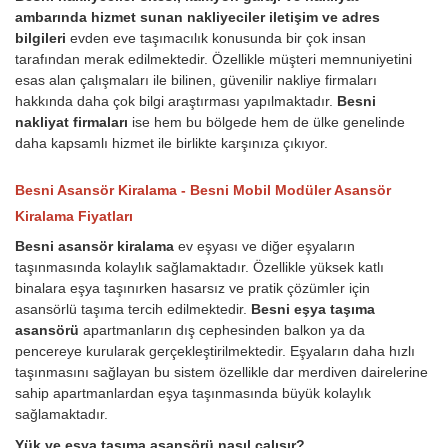
ambarında hizmet sunan nakliyeciler iletişim ve adres
bilgileri
evden eve taşımacılık konusunda bir çok insan
tarafından merak edilmektedir. Özellikle müşteri memnuniyetini
esas alan çalışmaları ile bilinen, güvenilir nakliye firmaları
hakkında daha çok bilgi araştırması yapılmaktadır.
Besni
nakliyat firmaları
ise hem bu bölgede hem de ülke genelinde
daha kapsamlı hizmet ile birlikte karşınıza çıkıyor.
Besni Asansör Kiralama - Besni Mobil Modüler Asansör
Kiralama Fiyatları
Besni asansör kiralama
ev eşyası ve diğer eşyaların
taşınmasında kolaylık sağlamaktadır. Özellikle yüksek katlı
binalara eşya taşınırken hasarsız ve pratik çözümler için
asansörlü taşıma tercih edilmektedir.
Besni eşya taşıma
asansörü
apartmanların dış cephesinden balkon ya da
pencereye kurularak gerçekleştirilmektedir. Eşyaların daha hızlı
taşınmasını sağlayan bu sistem özellikle dar merdiven dairelerine
sahip apartmanlardan eşya taşınmasında büyük kolaylık
sağlamaktadır.
Yük ve eşya taşıma asansörü nasıl çalışır?