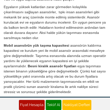
Eşyaların yüksek katlardan zarar görmeden kolaylıkla
çıkarılmasını sağlayan asansörler, tıpkı insan asansörleri gibi
mekanik bir araç üzerinde monte edilmiş sistemlerdir. Asansör
kurulacak evi ve eşyaların durumu incelenir. En uygun pencere ya
da balkon tercih edilir. Halatların kontrol edilmesinin ardından tam
olarak duvara dayanır. Aksi halde yükün taşınması esnasında
sarsılmaya neden olur.
Mobil asansörün yük taşıma kapasitesi
asansörün kaldırma
kapasitesi ve kurulum yeri ile mobil asansör arasındaki mesafeye
göre değişmektedir. Taşınma esnasında alanında uzman operatör
yardımı ile yüklenecek eşyanın kapasitesi en iyi şekilde
ayarlanmalıdır.
Besni kiralık asansör fiyatları
eşya taşınması
istenen binanın yüksekliğine göre değişmektedir. Çünkü kat sayısı
yükseldikçe yakıt oranında artış olacak ve bu durum fiyatlara
yansıyacaktır. Her türlü malzemenin taşınmasında en etkili ve
pratik çözümü sunan asansör kiralama ile artık nakliye süreci
stressiz ve sorunsuz şekilde giderilmektedir.
Besni Nakliyat Teklifi - Evden Eve Nakliye Fiyatı Al
Fiyat Hesapla
Teklif Al
Nakliyat Defteri