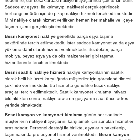
nedeni ile, dar sokaklardaki nakliye ihtiyaçlarında çok tercih edilir.
Sadece ev eşyası ile kalmayıp, nakliyesi gerçekleştirilecek
herhangi bir ürün için de pikap nakliye hizmeti tercih edilmektedir.
Mini nakliye olarak hizmet verilirken hemen her mahalle ve ilçeye
taşıma işlemi gerçekleştirilmektedir.
Besni kamyonet nakliye
genellikle parça eşya taşıma
sektöründe tercih edilmektedir. İster sadece kamyonet ya da eşya
yükleme dâhil olarak hizmet verilmektedir. Buzdolabı, parça
mobilya, beyaz eşya ya da ofis malzemeleri gibi taşıma
hizmetlerinde tercih edilmektedir.
Besni saatlik nakliye hizmeti
nakliye kamyonlarının saatlik
olarak belli bir ücret karşılığında müşteriler için görevlendirilmesi
şeklinde verilmektedir. Bu hizmette genellikle küçük nakliye
araçları tercih edilmektedir. Saatlik kamyonet kiralama ihtiyacı
bildirildikten sonra, nakliye aracı en geç yarım saat önce adres
yerinde olmaktadır.
Besni kamyon ve kamyonet kiralama
günün her saatinde
müşterilerin nakliye ihtiyaçlarını karşılamak için sunulan hizmetler
arasındadır. Personel desteği ile birlikte, eşyaların paketlenip,
taşınmasında profesyonel hizmet verilmektedir.
Besni kamyon