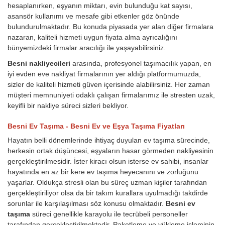
hesaplanırken, eşyanın miktarı, evin bulunduğu kat sayısı,
asansör kullanımı ve mesafe gibi etkenler göz önünde
bulundurulmaktadır. Bu konuda piyasada yer alan diğer firmalara
nazaran, kaliteli hizmeti uygun fiyata alma ayrıcalığını
bünyemizdeki firmalar aracılığı ile yaşayabilirsiniz.
Besni nakliyecileri
arasında, profesyonel taşımacılık yapan, en
iyi evden eve nakliyat firmalarının yer aldığı platformumuzda,
sizler de kaliteli hizmeti güven içerisinde alabilirsiniz. Her zaman
müşteri memnuniyeti odaklı çalışan firmalarımız ile stresten uzak,
keyifli bir nakliye süreci sizleri bekliyor.
Besni Ev Taşıma - Besni Ev ve Eşya Taşıma Fiyatları
Hayatın belli dönemlerinde ihtiyaç duyulan ev taşıma sürecinde,
herkesin ortak düşüncesi, eşyaların hasar görmeden nakliyesinin
gerçekleştirilmesidir. İster kiracı olsun isterse ev sahibi, insanlar
hayatında en az bir kere ev taşıma heyecanını ve zorluğunu
yaşarlar. Oldukça stresli olan bu süreç uzman kişiler tarafından
gerçekleştiriliyor olsa da bir takım kurallara uyulmadığı takdirde
sorunlar ile karşılaşılması söz konusu olmaktadır.
Besni ev
taşıma
süreci genellikle karayolu ile tecrübeli personeller
tarafından gerçekleştirilmektedir. Paketleme ve yükleme işleminin