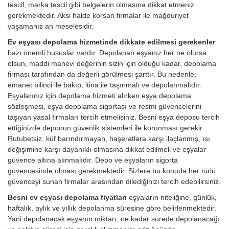
tescil, marka tescil gibi belgelerin olmasına dikkat etmeniz
gerekmektedir. Aksi halde korsan firmalar ile mağduriyet
yaşamanız an meselesidir.
Ev eşyası depolama hizmetinde dikkate edilmesi gerekenler
bazı önemli hususlar vardır. Depolanan eşyanız her ne olursa
olsun, maddi manevi değerinin sizin için olduğu kadar, depolama
firması tarafından da değerli görülmesi şarttır. Bu nedenle,
emanet bilinci ile bakıp, itina ile taşınmalı ve depolanmalıdır.
Eşyalarınız için depolama hizmeti alırken eşya depolama
sözleşmesi, eşya depolama sigortası ve resmi güvencelerini
taşıyan yasal firmaları tercih etmelisiniz. Besni eşya deposu tercih
ettiğinizde deponun güvenlik sistemleri ile korunması gerekir.
Rutubetsiz, küf barındırmayan, haşeratlara karşı ilaçlanmış, ısı
değişimine karşı dayanıklı olmasına dikkat edilmeli ve eşyalar
güvence altına alınmalıdır. Depo ve eşyaların sigorta
güvencesinde olması gerekmektedir. Sizlere bu konuda her türlü
güvenceyi sunan firmalar arasından dilediğinizi tercih edebilirsiniz.
Besni ev eşyası depolama fiyatları
eşyaların niteliğine, günlük,
haftalık, aylık ve yıllık depolanma süresine göre belirlenmektedir.
Yani depolanacak eşyanın miktarı, ne kadar sürede depolanacağı