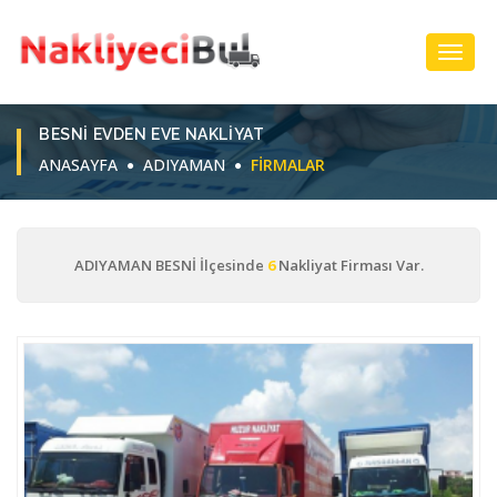
Toggl
Navig
BESNI EVDEN EVE NAKLIYAT
ANASAYFA
ADIYAMAN
FIRMALAR
ADIYAMAN BESNİ İlçesinde
6
Nakliyat Firması Var.