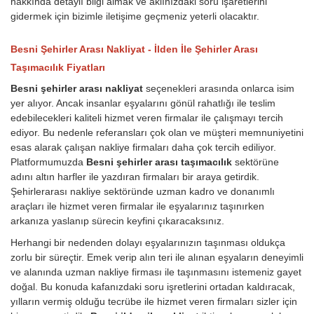
hakkında detaylı bilgi almak ve aklınızdaki soru işaretlerini
gidermek için bizimle iletişime geçmeniz yeterli olacaktır.
Besni Şehirler Arası Nakliyat - İlden İle Şehirler Arası
Taşımacılık Fiyatları
Besni şehirler arası nakliyat
seçenekleri arasında onlarca isim
yer alıyor. Ancak insanlar eşyalarını gönül rahatlığı ile teslim
edebilecekleri kaliteli hizmet veren firmalar ile çalışmayı tercih
ediyor. Bu nedenle referansları çok olan ve müşteri memnuniyetini
esas alarak çalışan nakliye firmaları daha çok tercih ediliyor.
Platformumuzda
Besni şehirler arası taşımacılık
sektörüne
adını altın harfler ile yazdıran firmaları bir araya getirdik.
Şehirlerarası nakliye sektöründe uzman kadro ve donanımlı
araçları ile hizmet veren firmalar ile eşyalarınız taşınırken
arkanıza yaslanıp sürecin keyfini çıkaracaksınız.
Herhangi bir nedenden dolayı eşyalarınızın taşınması oldukça
zorlu bir süreçtir. Emek verip alın teri ile alınan eşyaların deneyimli
ve alanında uzman nakliye firması ile taşınmasını istemeniz gayet
doğal. Bu konuda kafanızdaki soru işretlerini ortadan kaldıracak,
yılların vermiş olduğu tecrübe ile hizmet veren firmaları sizler için