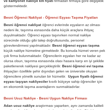
ve kamyonet nakliye km fiyatı
firmadan firmaya göre değişiklik
göstermektedir.
Besni Öğrenci Nakliyat - Öğrenci Eşyası Taşıma Fiyatları
Besni öğrenci nakliyat
öğrenci evlerinde eşyaların az olması
nedeni ile, taşınma esnasında daha küçük araçlara ihtiyaç
duyulmaktadır. Öğrenci eşyası taşınırken normal nakliye
sürecinde olduğu gibi talep doğrultusunda, personel
görevlendirmesi yapılmaktadır.
Besni öğrenci eşyası taşıma
küçük nakliye hizmetine girmektedir. Bu konuda hizmet veren pek
çok firma bulunmaktadır. Öğrencilerin eşyaları her ne kadar az
olursa olsun, taşınma esnasında olası hasara karşı en iyi şekilde
paketlenerek nakliyesi gerçekleştirilir.
Besni öğrenci evi taşıma
ihtiyaçları özellikle şehir dışından gelen ve üniversite okuyan
öğrencilere yönelik sunulan bir hizmettir.
Uygun fiyatlı öğrenci
eşyası taşıyan nakliyeciler
kısıtlı bütçeye sahip öğrenciler için
en ekonomik taşıma avantajlarını sunmaktadırlar.
Besni Ucuz Nakliye - Besni Uygun Nakliye Firması
Adan ucuz nakliye
araştırması yaparken, aynı zamanda kaliteli