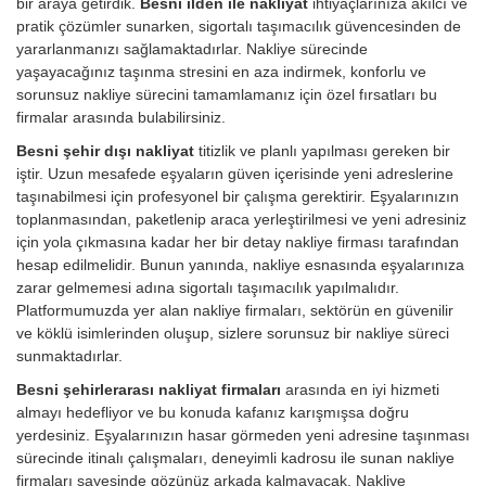
bir araya getirdik.
Besni ilden ile nakliyat
ihtiyaçlarınıza akılcı ve
pratik çözümler sunarken, sigortalı taşımacılık güvencesinden de
yararlanmanızı sağlamaktadırlar. Nakliye sürecinde
yaşayacağınız taşınma stresini en aza indirmek, konforlu ve
sorunsuz nakliye sürecini tamamlamanız için özel fırsatları bu
firmalar arasında bulabilirsiniz.
Besni şehir dışı nakliyat
titizlik ve planlı yapılması gereken bir
iştir. Uzun mesafede eşyaların güven içerisinde yeni adreslerine
taşınabilmesi için profesyonel bir çalışma gerektirir. Eşyalarınızın
toplanmasından, paketlenip araca yerleştirilmesi ve yeni adresiniz
için yola çıkmasına kadar her bir detay nakliye firması tarafından
hesap edilmelidir. Bunun yanında, nakliye esnasında eşyalarınıza
zarar gelmemesi adına sigortalı taşımacılık yapılmalıdır.
Platformumuzda yer alan nakliye firmaları, sektörün en güvenilir
ve köklü isimlerinden oluşup, sizlere sorunsuz bir nakliye süreci
sunmaktadırlar.
Besni şehirlerarası nakliyat firmaları
arasında en iyi hizmeti
almayı hedefliyor ve bu konuda kafanız karışmışsa doğru
yerdesiniz. Eşyalarınızın hasar görmeden yeni adresine taşınması
sürecinde itinalı çalışmaları, deneyimli kadrosu ile sunan nakliye
firmaları sayesinde gözünüz arkada kalmayacak. Nakliye