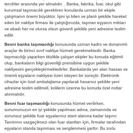
tercihler arasında yer almalıdır. . Banka, fabrika, fuar, okul gibi
kurumsal taşımacılık gerektiren konularda uzman bir ekiple
çalışmanın önemi büyüktür. İşini iyi bilen ve planlı şekilde hareket
eden bir nakliye firması ile çalıştığınızda, taşınan eşyanın miktarı
ve ebadı her ne olursa olsun güvenli şekilde yeni adresine teslim
edilir.
Besni banka taşımacılığı
konusunda uzman kadro ve donanımlı
araçlar ile birinci sınıf nakliye hizmeti gerekmektedir. Banka
taşımacılığı yaparken titizlikle çalışan ekipler bu konuda eğitimli
olup, bankaların bilgi güvenliği prensibine uygun şekilde
nakliyesini gerçekleştirmektedirler. Bankalarda yer alan hassas ve
önemli eşyaların nakliyesi özen isteyen bir süreçtir. Elektronik
cihazlar için özel ambalajlama yapılarak hasarsız şekilde yeni
adresine teslim edilmeli, kolilerin üzerine bu konuda özel notlar
alınmalıdır.
Besni fuar taşımacılığı
konusunda hizmet verilirken,
sunumunuzun en iyi şekilde yapılması adına, zamanında ve
sorunsuz şekilde fuar eşyalarınız stant alanına kadar taşınır.
Tanıtımın vazgeçilmezi olan fuar stantları için, firmalar tarafından
eşyaların standa taşınması ve sergilenmesi şarttır. Bu zorlu