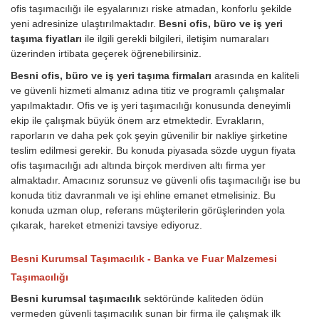
ofis taşımacılığı ile eşyalarınızı riske atmadan, konforlu şekilde
yeni adresinize ulaştırılmaktadır.
Besni ofis, büro ve iş yeri
taşıma fiyatları
ile ilgili gerekli bilgileri, iletişim numaraları
üzerinden irtibata geçerek öğrenebilirsiniz.
Besni ofis, büro ve iş yeri taşıma firmaları
arasında en kaliteli
ve güvenli hizmeti almanız adına titiz ve programlı çalışmalar
yapılmaktadır. Ofis ve iş yeri taşımacılığı konusunda deneyimli
ekip ile çalışmak büyük önem arz etmektedir. Evrakların,
raporların ve daha pek çok şeyin güvenilir bir nakliye şirketine
teslim edilmesi gerekir. Bu konuda piyasada sözde uygun fiyata
ofis taşımacılığı adı altında birçok merdiven altı firma yer
almaktadır. Amacınız sorunsuz ve güvenli ofis taşımacılığı ise bu
konuda titiz davranmalı ve işi ehline emanet etmelisiniz. Bu
konuda uzman olup, referans müşterilerin görüşlerinden yola
çıkarak, hareket etmenizi tavsiye ediyoruz.
Besni Kurumsal Taşımacılık - Banka ve Fuar Malzemesi
Taşımacılığı
Besni kurumsal taşımacılık
sektöründe kaliteden ödün
vermeden güvenli taşımacılık sunan bir firma ile çalışmak ilk