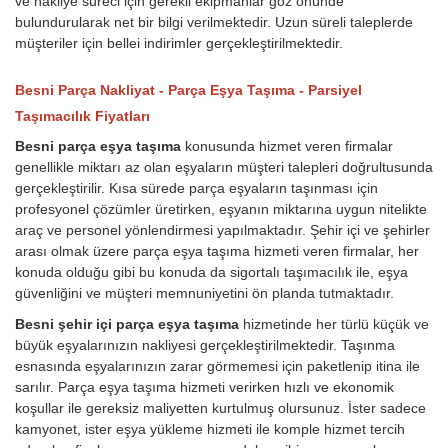
ve nakliye süreci için gerekli ekipmanlar göz önünde
bulundurularak net bir bilgi verilmektedir. Uzun süreli taleplerde
müşteriler için bellei indirimler gerçekleştirilmektedir.
Besni Parça Nakliyat - Parça Eşya Taşıma - Parsiyel
Taşımacılık Fiyatları
Besni parça eşya taşıma
konusunda hizmet veren firmalar
genellikle miktarı az olan eşyaların müşteri talepleri doğrultusunda
gerçekleştirilir. Kısa sürede parça eşyaların taşınması için
profesyonel çözümler üretirken, eşyanın miktarına uygun nitelikte
araç ve personel yönlendirmesi yapılmaktadır. Şehir içi ve şehirler
arası olmak üzere parça eşya taşıma hizmeti veren firmalar, her
konuda olduğu gibi bu konuda da sigortalı taşımacılık ile, eşya
güvenliğini ve müşteri memnuniyetini ön planda tutmaktadır.
Besni şehir içi parça eşya taşıma
hizmetinde her türlü küçük ve
büyük eşyalarınızın nakliyesi gerçekleştirilmektedir. Taşınma
esnasında eşyalarınızın zarar görmemesi için paketlenip itina ile
sarılır. Parça eşya taşıma hizmeti verirken hızlı ve ekonomik
koşullar ile gereksiz maliyetten kurtulmuş olursunuz. İster sadece
kamyonet, ister eşya yükleme hizmeti ile komple hizmet tercih