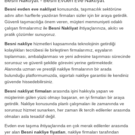
Besni Nakliyat - Besni Evden Eve Nakliyat
Besni evden eve nakliyat
konusunda, taşımacılık sektörüne
adını altın harflerle yazdıran firmaları sizler için bir araya getirdik.
Güvenli taşımacılığa önem veren, müşteri memnuniyeti odaklı
çalışan firmalarımız ile
Besni Nakliyat
ihtiyaçlarınıza, akılcı ve
pratik çözümler sunuyoruz.
Besni nakliye
hizmetleri kapsamında teknolojinin getirdiği
kolaylıkları tecrübesi ile birleştiren firmalarımız, eşyaların
toplanması, ambalajlanması ve yeni adresine taşınması sürecinde
sorunsuz ve güvenli şekilde görevini yerine getirmektedir.
Alanında uzman ve prestijli nakliye firmalarının bir arada
bulunduğu platformumuzda, sigortalı nakliye garantisi ile kendiniz
güvende hissedebilirsiniz.
Besni nakliyat firmaları
arasında işini hakkıyla yapan ve
müşterinin gülen yüzü olmayı başaran, en iyi firmaları bir araya
getirdik. Nakliye konusunda planlı çalışmaları ile zamanında ve
sorunsuz hizmet sunarken, her zaman ilk tercih edilenler arasında
olmaları asla tesadüf değil.
Evden eve taşıma ihtiyaçlarında en çok merak edilenler arasında
yer alan
Besni nakliye fiyatları
, nakliye firmaları tarafından