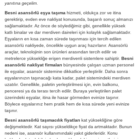
yanıtına geçelim.
Besni asansörlü eşya taşıma
hizmeti, oldukça zor ve itina
gerektirip, evden eve nakliyat konusunda, başarılı sonuç almanızı
sağlamaktadır. Az önce de söylediğimiz gibi, genellikle yüksek
katlı binalar ve dar merdiven daireleri için kolaylık sağlamaktadır.
Eşyaların en kısa zaman sürede taşınması için tercih edilen
asansörlü nakliyede, öncelikle uygun araç hazırlanır. Asansörlü
araçlar, teknolojinin son ürünleri arasından tercih edilir ve
metrelerce yüksekliğe erişen merdivenli sistemlere sahiptir.
Besni
asansörlü nakliyat firmaları
bünyesinde çalışan uzman personel
ile eşyalar, asansör sistemine dikkatlice yerleştirilir. Daha sonra
eşyalarınızın taşınacağı kata kadar, palet sistemindeki merdiven
uzatılır. Genellikle, paletin yerleştirilmesi için, evin balkonu,
penceresi ya da terası tercih edilir. Buraya yerleştirilen palet
üzerindeki eşyalar, itina ile hasar görmeden evinize taşınır.
Böylece eşyalarınız hem pratik hem de kısa sürede yeni evinize
taşınır.
Besni asansörlü taşımacılık fiyatları
kat yüksekliğine göre
değişmektedir. Kat sayısı yükseldikçe fiyat da artmaktadır. Bunun
nedeni ise, asansör kullanımındaki yakıt giderleridir.
Konu