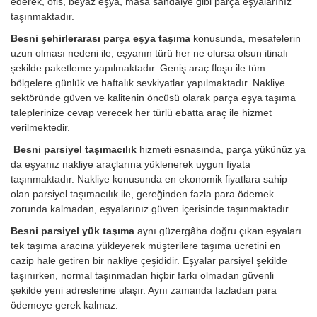
ederek, ofis, beyaz eşya, masa sandalye gibi parça eşyalarınız
taşınmaktadır.
Besni şehirlerarası parça eşya taşıma
konusunda, mesafelerin
uzun olması nedeni ile, eşyanın türü her ne olursa olsun itinalı
şekilde paketleme yapılmaktadır. Geniş araç floşu ile tüm
bölgelere günlük ve haftalık sevkiyatlar yapılmaktadır. Nakliye
sektöründe güven ve kalitenin öncüsü olarak parça eşya taşıma
taleplerinize cevap verecek her türlü ebatta araç ile hizmet
verilmektedir.
Besni parsiyel taşımacılık
hizmeti esnasında, parça yükünüz ya
da eşyanız nakliye araçlarına yüklenerek uygun fiyata
taşınmaktadır. Nakliye konusunda en ekonomik fiyatlara sahip
olan parsiyel taşımacılık ile, gereğinden fazla para ödemek
zorunda kalmadan, eşyalarınız güven içerisinde taşınmaktadır.
Besni parsiyel yük taşıma
aynı güzergâha doğru çıkan eşyaları
tek taşıma aracına yükleyerek müşterilere taşıma ücretini en
cazip hale getiren bir nakliye çeşididir. Eşyalar parsiyel şekilde
taşınırken, normal taşınmadan hiçbir farkı olmadan güvenli
şekilde yeni adreslerine ulaşır. Aynı zamanda fazladan para
ödemeye gerek kalmaz.