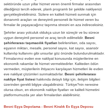
sektöründe uzun yıllar hizmet veren önemli firmalar arasından
dilediğinizi tercih ederek, planlı programlı bir şekilde nakliyenizi
gerçekleştirebilirsiniz. Sizlere en kaliteli hizmeti sunmak için
donanımlı araçları ve deneyimli personeli ile hizmet veren bu
firmalar ile yaşayacağınız taşınma stresini en aza indireceksiniz.
Şehirler arası yolculuk oldukça uzun bir süreçtir ve bu sürece
uygun deneyimli personel ve araç tercih edilmelidir.
Besni
şehirlerarası taşımacılık fiyatları
belirlenirken, oda sayısı,
eşyanın miktarı, mesafe, personel sayısı, kat sayısı, asansör
kullanılıp kullanımı gibi unsurlar göz önünde bulundurulmaktadır.
Firmalarımız evden eve nakliyat konusunda müşterilerine en
ekonomik rakamlar ile hizmet vermektedirler. Kaliteden ödün
vermeden, müşterilerin ihtiyacını karşılayan hizmetleri ile evden
eve nakliyat çözümleri sunmaktadırlar.
Besni şehirlerarası
nakliye fiyat listesi
hakkında detaylı bilgi için, iletişim bilgileri
üzerinden gerekli bilgiye ulaşabilirsiniz. Türkiye?nin neresine
olursa olsun, en ekonomik nakliye fiyatları ve kaliteli hizmetini
platformumuzda yer alan firmalardan alabilirsiniz.
Besni Eşya Depolama - Besni Kiralık Ev Eşya Deposu