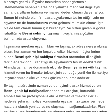
bir araya getirdik. Eşyalar taşınırken hasar görmesini
istememenin sebepleri arasında yalnızca maddiyat değil aynı
zamanda yılların hatırası ve manevi değeri olması da yer alıyor.
Bunun bilincinde olan firmalara eşyalarınızı teslim ettiğinizde ne
eşyanız ne de hatıralarınıza zarar gelmesi mümkün olmaz. İşte
biz de tam olarak bunun için buradayız. Ve sizleri güvenilir gönül
rahatlığı ile
Besni şehir içi taşıma
ihtiyaçlarınıza çözüm
bulmanızda aracı oluyoruz.
Taşınması gereken eşya miktarı ve taşınacak adres neresi olursa
olsun, her zaman ve her koşulda kaliteli hizmeti müşterilerine
sunan
Besni şehir içi nakliyat firmaları
arasından dilediğinizi
tercih ederek gönül rahatlığı ile eşyalarınızı teslim edebilirsiniz.
Alnında uzman ve donanımlı ekibi ile
Besni şehir içi yük taşıma
hizmeti veren bu firmalar teknolojinin sunduğu yenilikler ile nakliye
ihtiyaçlarınıza akılcı ve pratik çözümler sunmaktadırlar.
Ev taşıma sürecinde uzman ve deneyimli olarak hizmet veren
Besni şehir içi nakliyeciler
donanımlı araçları, korunaklı
ambalajları ve profesyonel ekibi ile hizmet vermektedirler. Bu
nedenle şehir içi nakliye konusunda eşyalarınıza zarar vermeden
hasarsız olarak yeni adresine ulaşmasını sağlamaktadırlar. Planlı
nakliye süreci hazırlayarak, eşyalarınız anlaşılan saatte evinizden