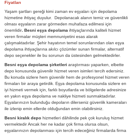
Fiyatları
Yaşam şartları gereği kimi zaman ev eşyaları için depolama
hizmetine ihtiyaç duyulur. Depolanacak alanın temiz ve güvenlikli
olması eşyaların zarar görmeden muhafaza edilmesi için
önemlidir
. Besni eşya depolama
ihtiyaçlarında kaliteli hizmet
veren firmalar müşteri memnuniyetini esas alarak
çalışmaktadırlar. Şehir hayatının temel sorunlarından olan eşya
depolama ihtiyaçlarına akılcı çözümler sunan firmalar, alternatif
depo seçenekler ile bu sorunun da üstesinden gelmektedirler.
Besni eşya depolama şirketleri
araştırması yaparken, elbette
depo konusunda güvenilir hizmet veren isimleri tercih edersiniz.
Bu konuda sizlere hem güvenilir hem de profesyonel hizmet veren
firmaları bir araya getirdik. Eşya depolama konusunda sizlere en
iyi hizmeti vermek için, farklı boyutlarda ve bölgelerde adresinize
en yakın eşya depolama ve nakliye hizmeti sunmaktadırlar.
Eşyalarınızın bulunduğu depoların dilerseniz güvenlik kameraları
ile izlenip emin ellerde olduğundan emin olabilirsiniz.
Besni kiralık depo
hizmetleri dâhilinde pek çok kuruluş hizmet
vermektedir Ancak her ne kadar çok firma olursa olsun,
eşyalarınızın depolanması için tercih edeceğiniz firmalarda firma