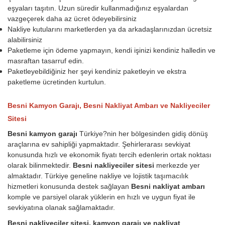
eşyaları taşıtın. Uzun süredir kullanmadığınız eşyalardan
vazgeçerek daha az ücret ödeyebilirsiniz
Nakliye kutularını marketlerden ya da arkadaşlarınızdan ücretsiz
alabilirsiniz
Paketleme için ödeme yapmayın, kendi işinizi kendiniz halledin ve
masraftan tasarruf edin.
Paketleyebildiğiniz her şeyi kendiniz paketleyin ve ekstra
paketleme ücretinden kurtulun.
Besni Kamyon Garajı, Besni Nakliyat Ambarı ve Nakliyeciler
Sitesi
Besni kamyon garajı
Türkiye?nin her bölgesinden gidiş dönüş
araçlarına ev sahipliği yapmaktadır. Şehirlerarası sevkiyat
konusunda hızlı ve ekonomik fiyatı tercih edenlerin ortak noktası
olarak bilinmektedir.
Besni nakliyeciler sitesi
merkezde yer
almaktadır. Türkiye geneline nakliye ve lojistik taşımacılık
hizmetleri konusunda destek sağlayan
Besni nakliyat ambarı
komple ve parsiyel olarak yüklerin en hızlı ve uygun fiyat ile
sevkiyatına olanak sağlamaktadır.
Besni nakliyeciler sitesi, kamyon garajı ve nakliyat