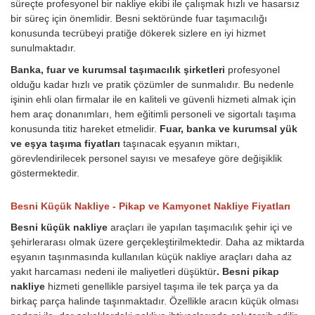
süreçte profesyonel bir nakliye ekibi ile çalışmak hızlı ve hasarsız
bir süreç için önemlidir. Besni sektöründe fuar taşımacılığı
konusunda tecrübeyi pratiğe dökerek sizlere en iyi hizmet
sunulmaktadır.
Banka, fuar ve kurumsal taşımacılık şirketleri
profesyonel
olduğu kadar hızlı ve pratik çözümler de sunmalıdır. Bu nedenle
işinin ehli olan firmalar ile en kaliteli ve güvenli hizmeti almak için
hem araç donanımları, hem eğitimli personeli ve sigortalı taşıma
konusunda titiz hareket etmelidir.
Fuar, banka ve kurumsal yük
ve eşya taşıma fiyatları
taşınacak eşyanın miktarı,
görevlendirilecek personel sayısı ve mesafeye göre değişiklik
göstermektedir.
Besni Küçük Nakliye - Pikap ve Kamyonet Nakliye Fiyatları
Besni küçük nakliye
araçları ile yapılan taşımacılık şehir içi ve
şehirlerarası olmak üzere gerçekleştirilmektedir. Daha az miktarda
eşyanın taşınmasında kullanılan küçük nakliye araçları daha az
yakıt harcaması nedeni ile maliyetleri düşüktür
. Besni pikap
nakliye
hizmeti genellikle parsiyel taşıma ile tek parça ya da
birkaç parça halinde taşınmaktadır. Özellikle aracın küçük olması