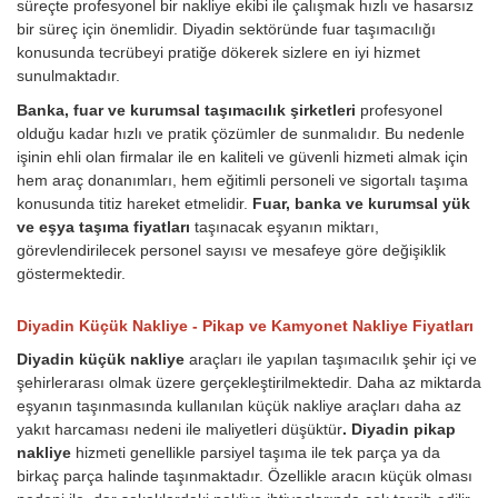
süreçte profesyonel bir nakliye ekibi ile çalışmak hızlı ve hasarsız
bir süreç için önemlidir. Diyadin sektöründe fuar taşımacılığı
konusunda tecrübeyi pratiğe dökerek sizlere en iyi hizmet
sunulmaktadır.
Banka, fuar ve kurumsal taşımacılık şirketleri
profesyonel
olduğu kadar hızlı ve pratik çözümler de sunmalıdır. Bu nedenle
işinin ehli olan firmalar ile en kaliteli ve güvenli hizmeti almak için
hem araç donanımları, hem eğitimli personeli ve sigortalı taşıma
konusunda titiz hareket etmelidir.
Fuar, banka ve kurumsal yük
ve eşya taşıma fiyatları
taşınacak eşyanın miktarı,
görevlendirilecek personel sayısı ve mesafeye göre değişiklik
göstermektedir.
Diyadin Küçük Nakliye - Pikap ve Kamyonet Nakliye Fiyatları
Diyadin küçük nakliye
araçları ile yapılan taşımacılık şehir içi ve
şehirlerarası olmak üzere gerçekleştirilmektedir. Daha az miktarda
eşyanın taşınmasında kullanılan küçük nakliye araçları daha az
yakıt harcaması nedeni ile maliyetleri düşüktür
. Diyadin pikap
nakliye
hizmeti genellikle parsiyel taşıma ile tek parça ya da
birkaç parça halinde taşınmaktadır. Özellikle aracın küçük olması