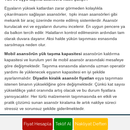
Eşyaların yüksek katlardan zarar görmeden kolaylıkla
çıkarılmasını sağlayan asansörler, tıpkı insan asansörleri gibi
mekanik bir araç üzerinde monte edilmiş sistemlerdir. Asansör
kurulacak evi ve eşyaların durumu incelenir. En uygun pencere ya
da balkon tercih edilir. Halatların kontrol edilmesinin ardından tam
olarak duvara dayanır. Aksi halde yükün taşınması esnasında
sarsılmaya neden olur.
Mobil asansörün yük taşıma kapasitesi
asansörün kaldırma
kapasitesi ve kurulum yeri ile mobil asansör arasındaki mesafeye
göre değişmektedir. Taşınma esnasında alanında uzman operatör
yardımı ile yüklenecek eşyanın kapasitesi en iyi şekilde
ayarlanmalıdır.
Diyadin kiralık asansör fiyatları
eşya taşınması
istenen binanın yüksekliğine göre değişmektedir. Çünkü kat sayısı
yükseldikçe yakıt oranında artış olacak ve bu durum fiyatlara
yansıyacaktır. Her türlü malzemenin taşınmasında en etkili ve
pratik çözümü sunan asansör kiralama ile artık nakliye süreci
stressiz ve sorunsuz şekilde giderilmektedir.
Diyadin Nakliyat Teklifi - Evden Eve Nakliye Fiyatı Al
Fiyat Hesapla
Teklif Al
Nakliyat Defteri