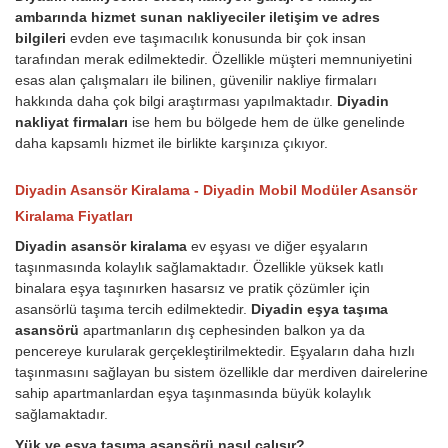
ambarında hizmet sunan nakliyeciler iletişim ve adres
bilgileri
evden eve taşımacılık konusunda bir çok insan
tarafından merak edilmektedir. Özellikle müşteri memnuniyetini
esas alan çalışmaları ile bilinen, güvenilir nakliye firmaları
hakkında daha çok bilgi araştırması yapılmaktadır.
Diyadin
nakliyat firmaları
ise hem bu bölgede hem de ülke genelinde
daha kapsamlı hizmet ile birlikte karşınıza çıkıyor.
Diyadin Asansör Kiralama - Diyadin Mobil Modüler Asansör
Kiralama Fiyatları
Diyadin asansör kiralama
ev eşyası ve diğer eşyaların
taşınmasında kolaylık sağlamaktadır. Özellikle yüksek katlı
binalara eşya taşınırken hasarsız ve pratik çözümler için
asansörlü taşıma tercih edilmektedir.
Diyadin eşya taşıma
asansörü
apartmanların dış cephesinden balkon ya da
pencereye kurularak gerçekleştirilmektedir. Eşyaların daha hızlı
taşınmasını sağlayan bu sistem özellikle dar merdiven dairelerine
sahip apartmanlardan eşya taşınmasında büyük kolaylık
sağlamaktadır.
Yük ve eşya taşıma asansörü nasıl çalışır?