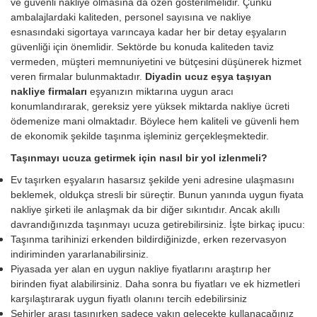
ve güvenli nakliye olmasına da özen gösterilmelidir. Çünkü
ambalajlardaki kaliteden, personel sayısına ve nakliye
esnasındaki sigortaya varıncaya kadar her bir detay eşyaların
güvenliği için önemlidir. Sektörde bu konuda kaliteden taviz
vermeden, müşteri memnuniyetini ve bütçesini düşünerek hizmet
veren firmalar bulunmaktadır.
Diyadin ucuz eşya taşıyan
nakliye firmaları
eşyanızın miktarına uygun aracı
konumlandırarak, gereksiz yere yüksek miktarda nakliye ücreti
ödemenize mani olmaktadır. Böylece hem kaliteli ve güvenli hem
de ekonomik şekilde taşınma işleminiz gerçekleşmektedir.
Taşınmayı ucuza getirmek için nasıl bir yol izlenmeli?
Ev taşırken eşyaların hasarsız şekilde yeni adresine ulaşmasını
beklemek, oldukça stresli bir süreçtir. Bunun yanında uygun fiyata
nakliye şirketi ile anlaşmak da bir diğer sıkıntıdır. Ancak akıllı
davrandığınızda taşınmayı ucuza getirebilirsiniz. İşte birkaç ipucu:
Taşınma tarihinizi erkenden bildirdiğinizde, erken rezervasyon
indiriminden yararlanabilirsiniz.
Piyasada yer alan en uygun nakliye fiyatlarını araştırıp her
birinden fiyat alabilirsiniz. Daha sonra bu fiyatları ve ek hizmetleri
karşılaştırarak uygun fiyatlı olanını tercih edebilirsiniz
Şehirler arası taşınırken sadece yakın gelecekte kullanacağınız