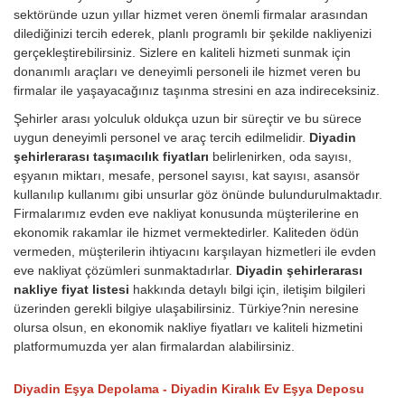
sektöründe uzun yıllar hizmet veren önemli firmalar arasından
dilediğinizi tercih ederek, planlı programlı bir şekilde nakliyenizi
gerçekleştirebilirsiniz. Sizlere en kaliteli hizmeti sunmak için
donanımlı araçları ve deneyimli personeli ile hizmet veren bu
firmalar ile yaşayacağınız taşınma stresini en aza indireceksiniz.
Şehirler arası yolculuk oldukça uzun bir süreçtir ve bu sürece
uygun deneyimli personel ve araç tercih edilmelidir.
Diyadin
şehirlerarası taşımacılık fiyatları
belirlenirken, oda sayısı,
eşyanın miktarı, mesafe, personel sayısı, kat sayısı, asansör
kullanılıp kullanımı gibi unsurlar göz önünde bulundurulmaktadır.
Firmalarımız evden eve nakliyat konusunda müşterilerine en
ekonomik rakamlar ile hizmet vermektedirler. Kaliteden ödün
vermeden, müşterilerin ihtiyacını karşılayan hizmetleri ile evden
eve nakliyat çözümleri sunmaktadırlar.
Diyadin şehirlerarası
nakliye fiyat listesi
hakkında detaylı bilgi için, iletişim bilgileri
üzerinden gerekli bilgiye ulaşabilirsiniz. Türkiye?nin neresine
olursa olsun, en ekonomik nakliye fiyatları ve kaliteli hizmetini
platformumuzda yer alan firmalardan alabilirsiniz.
Diyadin Eşya Depolama - Diyadin Kiralık Ev Eşya Deposu