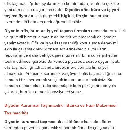
ofis taşımacılığı ile eşyalarınızı riske atmadan, konforlu şekilde
yeni adresinize ulaştırılmaktadır.
Diyadin ofis, büro ve iş yeri
taşıma fiyatları
ile ilgili gerekli bilgileri, iletişim numaraları
üzerinden irtibata geçerek öğrenebilirsiniz.
Diyadin ofis, büro ve iş yeri taşıma firmaları
arasında en kaliteli
ve güvenli hizmeti almanız adına titiz ve programlı çalışmalar
yapılmaktadır. Ofis ve iş yeri taşımacılığı konusunda deneyimli
ekip ile çalışmak büyük önem arz etmektedir. Evrakların,
raporların ve daha pek çok şeyin güvenilir bir nakliye şirketine
teslim edilmesi gerekir. Bu konuda piyasada sözde uygun fiyata
ofis taşımacılığı adı altında birçok merdiven altı firma yer
almaktadır. Amacınız sorunsuz ve güvenli ofis taşımacılığı ise bu
konuda titiz davranmalı ve işi ehline emanet etmelisiniz. Bu
konuda uzman olup, referans müşterilerin görüşlerinden yola
çıkarak, hareket etmenizi tavsiye ediyoruz.
Diyadin Kurumsal Taşımacılık - Banka ve Fuar Malzemesi
Taşımacılığı
Diyadin kurumsal taşımacılık
sektöründe kaliteden ödün
vermeden güvenli taşımacılık sunan bir firma ile çalışmak ilk