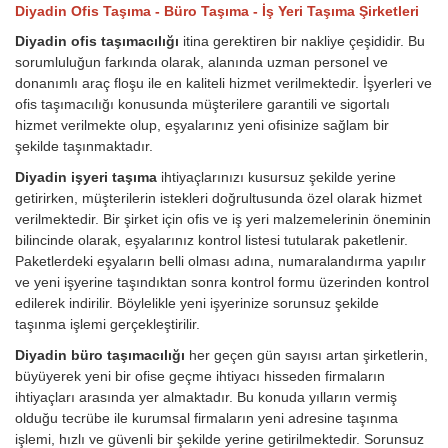
Diyadin Ofis Taşıma - Büro Taşıma - İş Yeri Taşıma Şirketleri
Diyadin ofis taşımacılığı
itina gerektiren bir nakliye çeşididir. Bu
sorumluluğun farkında olarak, alanında uzman personel ve
donanımlı araç floşu ile en kaliteli hizmet verilmektedir. İşyerleri ve
ofis taşımacılığı konusunda müşterilere garantili ve sigortalı
hizmet verilmekte olup, eşyalarınız yeni ofisinize sağlam bir
şekilde taşınmaktadır.
Diyadin işyeri taşıma
ihtiyaçlarınızı kusursuz şekilde yerine
getirirken, müşterilerin istekleri doğrultusunda özel olarak hizmet
verilmektedir. Bir şirket için ofis ve iş yeri malzemelerinin öneminin
bilincinde olarak, eşyalarınız kontrol listesi tutularak paketlenir.
Paketlerdeki eşyaların belli olması adına, numaralandırma yapılır
ve yeni işyerine taşındıktan sonra kontrol formu üzerinden kontrol
edilerek indirilir. Böylelikle yeni işyerinize sorunsuz şekilde
taşınma işlemi gerçekleştirilir.
Diyadin büro taşımacılığı
her geçen gün sayısı artan şirketlerin,
büyüyerek yeni bir ofise geçme ihtiyacı hisseden firmaların
ihtiyaçları arasında yer almaktadır. Bu konuda yılların vermiş
olduğu tecrübe ile kurumsal firmaların yeni adresine taşınma
işlemi, hızlı ve güvenli bir şekilde yerine getirilmektedir. Sorunsuz