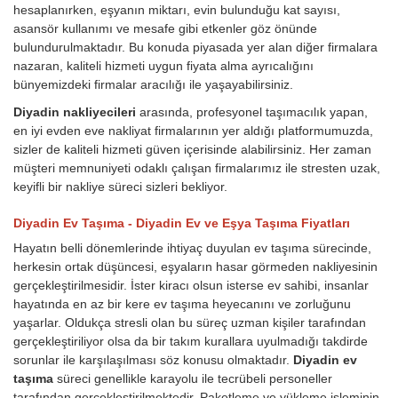
hesaplanırken, eşyanın miktarı, evin bulunduğu kat sayısı,
asansör kullanımı ve mesafe gibi etkenler göz önünde
bulundurulmaktadır. Bu konuda piyasada yer alan diğer firmalara
nazaran, kaliteli hizmeti uygun fiyata alma ayrıcalığını
bünyemizdeki firmalar aracılığı ile yaşayabilirsiniz.
Diyadin nakliyecileri
arasında, profesyonel taşımacılık yapan,
en iyi evden eve nakliyat firmalarının yer aldığı platformumuzda,
sizler de kaliteli hizmeti güven içerisinde alabilirsiniz. Her zaman
müşteri memnuniyeti odaklı çalışan firmalarımız ile stresten uzak,
keyifli bir nakliye süreci sizleri bekliyor.
Diyadin Ev Taşıma - Diyadin Ev ve Eşya Taşıma Fiyatları
Hayatın belli dönemlerinde ihtiyaç duyulan ev taşıma sürecinde,
herkesin ortak düşüncesi, eşyaların hasar görmeden nakliyesinin
gerçekleştirilmesidir. İster kiracı olsun isterse ev sahibi, insanlar
hayatında en az bir kere ev taşıma heyecanını ve zorluğunu
yaşarlar. Oldukça stresli olan bu süreç uzman kişiler tarafından
gerçekleştiriliyor olsa da bir takım kurallara uyulmadığı takdirde
sorunlar ile karşılaşılması söz konusu olmaktadır.
Diyadin ev
taşıma
süreci genellikle karayolu ile tecrübeli personeller
tarafından gerçekleştirilmektedir. Paketleme ve yükleme işleminin