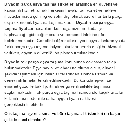
Diyadin parça eşya taşıma şirketleri
arasında en güvenli ve
kapsamlı hizmeti almak herkesin hayali. Kamyonet ve nakliye
ihtiyaçlarınızda şehir içi ve şehir dışı olmak üzere her türlü parça
eşya ekonomik fiyatlara taşınmaktadır.
Diyadin parça eşya
taşıma fiyatları
hesaplanırken, eşyanızın ne kadar yer
kaplayacağı, gideceği mesafe ve personel talebine göre
belirlenmektedir. Genellikle öğrencilerin, yeni eşya alanların ya da
farklı parça eşya taşıma ihtiyacı olanların tercih ettiği bu hizmeti
verirken, eşyanın güvenliği ön planda tutulmaktadır.
Diyadin tek parça eşya taşıma
konusunda çok sayıda talep
bulunmaktadır. Eşya sayısı ve ebadı ne olursa olsun, güvenli
şekilde taşınması için insanlar tarafından alnında uzman ve
deneyimli firmalar tercih edilmektedir. Bu konuda eşyanıza
emanet gözü ile bakılıp, itinalı ve güvenli şekilde taşınması
sağlanmaktadır. Tek parça eşya taşıma hizmetinde küçük araçlar
kullanılması nedeni ile daha uygun fiyata nakliyesi
gerçekleştirilmektedir.
Ofis taşıma, işyeri taşıma ve büro taşımacılık işlemleri en başarılı
şekilde nasıl olmalıdır?