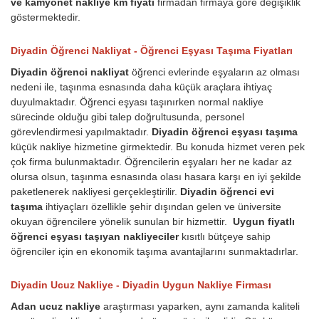
ve kamyonet nakliye km fiyatı
firmadan firmaya göre değişiklik
göstermektedir.
Diyadin Öğrenci Nakliyat - Öğrenci Eşyası Taşıma Fiyatları
Diyadin öğrenci nakliyat
öğrenci evlerinde eşyaların az olması
nedeni ile, taşınma esnasında daha küçük araçlara ihtiyaç
duyulmaktadır. Öğrenci eşyası taşınırken normal nakliye
sürecinde olduğu gibi talep doğrultusunda, personel
görevlendirmesi yapılmaktadır.
Diyadin öğrenci eşyası taşıma
küçük nakliye hizmetine girmektedir. Bu konuda hizmet veren pek
çok firma bulunmaktadır. Öğrencilerin eşyaları her ne kadar az
olursa olsun, taşınma esnasında olası hasara karşı en iyi şekilde
paketlenerek nakliyesi gerçekleştirilir.
Diyadin öğrenci evi
taşıma
ihtiyaçları özellikle şehir dışından gelen ve üniversite
okuyan öğrencilere yönelik sunulan bir hizmettir.
Uygun fiyatlı
öğrenci eşyası taşıyan nakliyeciler
kısıtlı bütçeye sahip
öğrenciler için en ekonomik taşıma avantajlarını sunmaktadırlar.
Diyadin Ucuz Nakliye - Diyadin Uygun Nakliye Firması
Adan ucuz nakliye
araştırması yaparken, aynı zamanda kaliteli