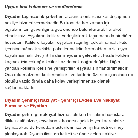
Uygun koli kullanımı ve sınıflandırma
Diyadin taşımacılık şirketleri
arasında onlarcası kendi çapında
nakliye hizmeti vermektedir. Bu konuda her zaman için
eşyalarınızın güvenliğiniz göz önünde bulundurarak hareket
etmelisiniz. Eşyaların kolilere yerleştirilerek taşınması da bir diğer
husustur. Kolilere koyulan eşyaların ağırlığı çok olmamalı, kutu
içerisine sığacak şekilde paketlenmelidir. Normalden fazla eşya
koyulması halinde, yırtılmalar meydana gelecektir. Fazla koliden
kaçmak için çok ağır koliler hazırlamak doğru değildir. Diğer
yandan kolilerin içerisine yerleştirilen eşyalar sınıflandırılmalıdır.
Oda oda malzeme kolilenmelidir. Ve kolilerin üzerine içerisinde ne
olduğu yazıldığında daha kolay yerleştirmenize olanak
sağlanmaktadır.
Diyadin Şehir İçi Nakliyat - Şehir İçi Evden Eve Nakliyat
Firmaları ve Fiyatları
Diyadin şehir içi nakliyat
hizmeti alırken bir takım hususlara
dikkat ettiğinizde, eşyalarınız hasarsız şekilde yeni adresinize
taşınacaktır. Bu konuda müşterilerimize en iyi hizmeti vermeyi
planlayarak Diyadin ilinin en kaliteli ve önde gelen nakliye