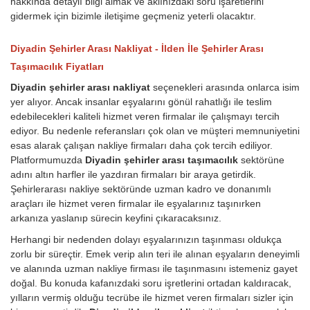
hakkında detaylı bilgi almak ve aklınızdaki soru işaretlerini
gidermek için bizimle iletişime geçmeniz yeterli olacaktır.
Diyadin Şehirler Arası Nakliyat - İlden İle Şehirler Arası
Taşımacılık Fiyatları
Diyadin şehirler arası nakliyat
seçenekleri arasında onlarca isim
yer alıyor. Ancak insanlar eşyalarını gönül rahatlığı ile teslim
edebilecekleri kaliteli hizmet veren firmalar ile çalışmayı tercih
ediyor. Bu nedenle referansları çok olan ve müşteri memnuniyetini
esas alarak çalışan nakliye firmaları daha çok tercih ediliyor.
Platformumuzda
Diyadin şehirler arası taşımacılık
sektörüne
adını altın harfler ile yazdıran firmaları bir araya getirdik.
Şehirlerarası nakliye sektöründe uzman kadro ve donanımlı
araçları ile hizmet veren firmalar ile eşyalarınız taşınırken
arkanıza yaslanıp sürecin keyfini çıkaracaksınız.
Herhangi bir nedenden dolayı eşyalarınızın taşınması oldukça
zorlu bir süreçtir. Emek verip alın teri ile alınan eşyaların deneyimli
ve alanında uzman nakliye firması ile taşınmasını istemeniz gayet
doğal. Bu konuda kafanızdaki soru işretlerini ortadan kaldıracak,
yılların vermiş olduğu tecrübe ile hizmet veren firmaları sizler için