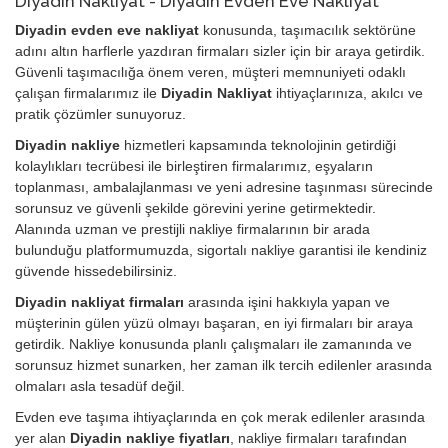
Diyadin Nakliyat - Diyadin Evden Eve Nakliyat
Diyadin evden eve nakliyat
konusunda, taşımacılık sektörüne
adını altın harflerle yazdıran firmaları sizler için bir araya getirdik.
Güvenli taşımacılığa önem veren, müşteri memnuniyeti odaklı
çalışan firmalarımız ile
Diyadin Nakliyat
ihtiyaçlarınıza, akılcı ve
pratik çözümler sunuyoruz.
Diyadin nakliye
hizmetleri kapsamında teknolojinin getirdiği
kolaylıkları tecrübesi ile birleştiren firmalarımız, eşyaların
toplanması, ambalajlanması ve yeni adresine taşınması sürecinde
sorunsuz ve güvenli şekilde görevini yerine getirmektedir.
Alanında uzman ve prestijli nakliye firmalarının bir arada
bulunduğu platformumuzda, sigortalı nakliye garantisi ile kendiniz
güvende hissedebilirsiniz.
Diyadin nakliyat firmaları
arasında işini hakkıyla yapan ve
müşterinin gülen yüzü olmayı başaran, en iyi firmaları bir araya
getirdik. Nakliye konusunda planlı çalışmaları ile zamanında ve
sorunsuz hizmet sunarken, her zaman ilk tercih edilenler arasında
olmaları asla tesadüf değil.
Evden eve taşıma ihtiyaçlarında en çok merak edilenler arasında
yer alan
Diyadin nakliye fiyatları
, nakliye firmaları tarafından