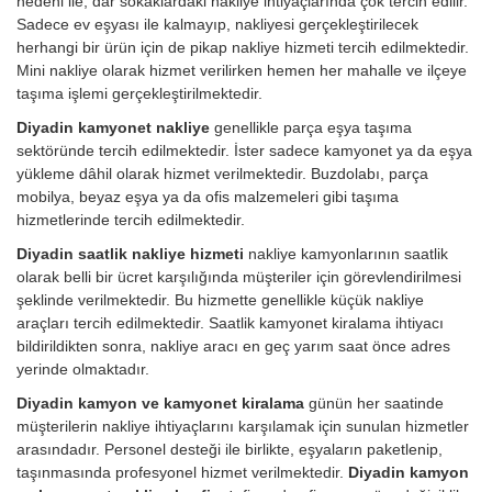
nedeni ile, dar sokaklardaki nakliye ihtiyaçlarında çok tercih edilir.
Sadece ev eşyası ile kalmayıp, nakliyesi gerçekleştirilecek
herhangi bir ürün için de pikap nakliye hizmeti tercih edilmektedir.
Mini nakliye olarak hizmet verilirken hemen her mahalle ve ilçeye
taşıma işlemi gerçekleştirilmektedir.
Diyadin kamyonet nakliye
genellikle parça eşya taşıma
sektöründe tercih edilmektedir. İster sadece kamyonet ya da eşya
yükleme dâhil olarak hizmet verilmektedir. Buzdolabı, parça
mobilya, beyaz eşya ya da ofis malzemeleri gibi taşıma
hizmetlerinde tercih edilmektedir.
Diyadin saatlik nakliye hizmeti
nakliye kamyonlarının saatlik
olarak belli bir ücret karşılığında müşteriler için görevlendirilmesi
şeklinde verilmektedir. Bu hizmette genellikle küçük nakliye
araçları tercih edilmektedir. Saatlik kamyonet kiralama ihtiyacı
bildirildikten sonra, nakliye aracı en geç yarım saat önce adres
yerinde olmaktadır.
Diyadin kamyon ve kamyonet kiralama
günün her saatinde
müşterilerin nakliye ihtiyaçlarını karşılamak için sunulan hizmetler
arasındadır. Personel desteği ile birlikte, eşyaların paketlenip,
taşınmasında profesyonel hizmet verilmektedir.
Diyadin kamyon