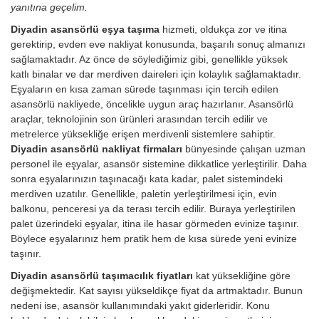
yanıtına geçelim.
Diyadin asansörlü eşya taşıma
hizmeti, oldukça zor ve itina
gerektirip, evden eve nakliyat konusunda, başarılı sonuç almanızı
sağlamaktadır. Az önce de söylediğimiz gibi, genellikle yüksek
katlı binalar ve dar merdiven daireleri için kolaylık sağlamaktadır.
Eşyaların en kısa zaman sürede taşınması için tercih edilen
asansörlü nakliyede, öncelikle uygun araç hazırlanır. Asansörlü
araçlar, teknolojinin son ürünleri arasından tercih edilir ve
metrelerce yüksekliğe erişen merdivenli sistemlere sahiptir.
Diyadin asansörlü nakliyat firmaları
bünyesinde çalışan uzman
personel ile eşyalar, asansör sistemine dikkatlice yerleştirilir. Daha
sonra eşyalarınızın taşınacağı kata kadar, palet sistemindeki
merdiven uzatılır. Genellikle, paletin yerleştirilmesi için, evin
balkonu, penceresi ya da terası tercih edilir. Buraya yerleştirilen
palet üzerindeki eşyalar, itina ile hasar görmeden evinize taşınır.
Böylece eşyalarınız hem pratik hem de kısa sürede yeni evinize
taşınır.
Diyadin asansörlü taşımacılık fiyatları
kat yüksekliğine göre
değişmektedir. Kat sayısı yükseldikçe fiyat da artmaktadır. Bunun
nedeni ise, asansör kullanımındaki yakıt giderleridir.
Konu