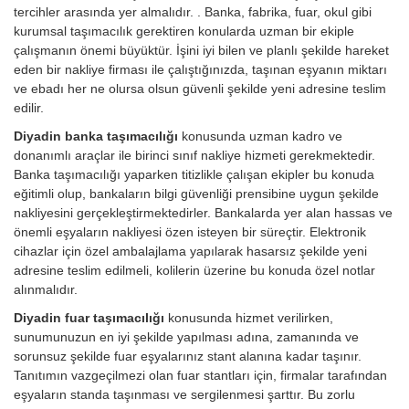
tercihler arasında yer almalıdır. . Banka, fabrika, fuar, okul gibi
kurumsal taşımacılık gerektiren konularda uzman bir ekiple
çalışmanın önemi büyüktür. İşini iyi bilen ve planlı şekilde hareket
eden bir nakliye firması ile çalıştığınızda, taşınan eşyanın miktarı
ve ebadı her ne olursa olsun güvenli şekilde yeni adresine teslim
edilir.
Diyadin banka taşımacılığı
konusunda uzman kadro ve
donanımlı araçlar ile birinci sınıf nakliye hizmeti gerekmektedir.
Banka taşımacılığı yaparken titizlikle çalışan ekipler bu konuda
eğitimli olup, bankaların bilgi güvenliği prensibine uygun şekilde
nakliyesini gerçekleştirmektedirler. Bankalarda yer alan hassas ve
önemli eşyaların nakliyesi özen isteyen bir süreçtir. Elektronik
cihazlar için özel ambalajlama yapılarak hasarsız şekilde yeni
adresine teslim edilmeli, kolilerin üzerine bu konuda özel notlar
alınmalıdır.
Diyadin fuar taşımacılığı
konusunda hizmet verilirken,
sunumunuzun en iyi şekilde yapılması adına, zamanında ve
sorunsuz şekilde fuar eşyalarınız stant alanına kadar taşınır.
Tanıtımın vazgeçilmezi olan fuar stantları için, firmalar tarafından
eşyaların standa taşınması ve sergilenmesi şarttır. Bu zorlu