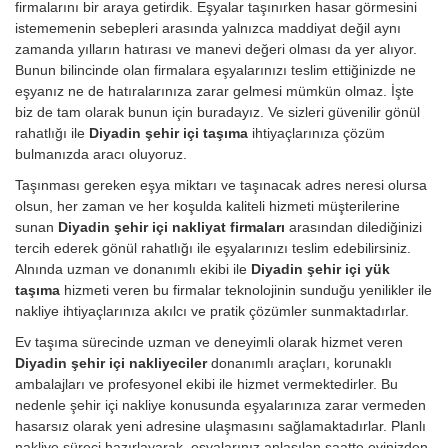
firmalarını bir araya getirdik. Eşyalar taşınırken hasar görmesini
istememenin sebepleri arasında yalnızca maddiyat değil aynı
zamanda yılların hatırası ve manevi değeri olması da yer alıyor.
Bunun bilincinde olan firmalara eşyalarınızı teslim ettiğinizde ne
eşyanız ne de hatıralarınıza zarar gelmesi mümkün olmaz. İşte
biz de tam olarak bunun için buradayız. Ve sizleri güvenilir gönül
rahatlığı ile
Diyadin şehir içi taşıma
ihtiyaçlarınıza çözüm
bulmanızda aracı oluyoruz.
Taşınması gereken eşya miktarı ve taşınacak adres neresi olursa
olsun, her zaman ve her koşulda kaliteli hizmeti müşterilerine
sunan
Diyadin şehir içi nakliyat firmaları
arasından dilediğinizi
tercih ederek gönül rahatlığı ile eşyalarınızı teslim edebilirsiniz.
Alnında uzman ve donanımlı ekibi ile
Diyadin şehir içi yük
taşıma
hizmeti veren bu firmalar teknolojinin sunduğu yenilikler ile
nakliye ihtiyaçlarınıza akılcı ve pratik çözümler sunmaktadırlar.
Ev taşıma sürecinde uzman ve deneyimli olarak hizmet veren
Diyadin şehir içi nakliyeciler
donanımlı araçları, korunaklı
ambalajları ve profesyonel ekibi ile hizmet vermektedirler. Bu
nedenle şehir içi nakliye konusunda eşyalarınıza zarar vermeden
hasarsız olarak yeni adresine ulaşmasını sağlamaktadırlar. Planlı
nakliye süreci hazırlayarak, eşyalarınız anlaşılan saatte evinizden