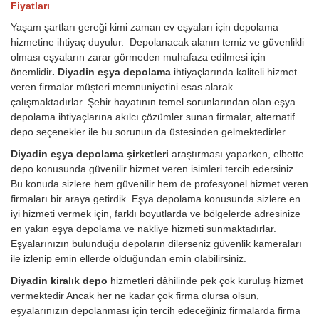
Fiyatları
Yaşam şartları gereği kimi zaman ev eşyaları için depolama
hizmetine ihtiyaç duyulur. Depolanacak alanın temiz ve güvenlikli
olması eşyaların zarar görmeden muhafaza edilmesi için
önemlidir
. Diyadin eşya depolama
ihtiyaçlarında kaliteli hizmet
veren firmalar müşteri memnuniyetini esas alarak
çalışmaktadırlar. Şehir hayatının temel sorunlarından olan eşya
depolama ihtiyaçlarına akılcı çözümler sunan firmalar, alternatif
depo seçenekler ile bu sorunun da üstesinden gelmektedirler.
Diyadin eşya depolama şirketleri
araştırması yaparken, elbette
depo konusunda güvenilir hizmet veren isimleri tercih edersiniz.
Bu konuda sizlere hem güvenilir hem de profesyonel hizmet veren
firmaları bir araya getirdik. Eşya depolama konusunda sizlere en
iyi hizmeti vermek için, farklı boyutlarda ve bölgelerde adresinize
en yakın eşya depolama ve nakliye hizmeti sunmaktadırlar.
Eşyalarınızın bulunduğu depoların dilerseniz güvenlik kameraları
ile izlenip emin ellerde olduğundan emin olabilirsiniz.
Diyadin kiralık depo
hizmetleri dâhilinde pek çok kuruluş hizmet
vermektedir Ancak her ne kadar çok firma olursa olsun,
eşyalarınızın depolanması için tercih edeceğiniz firmalarda firma