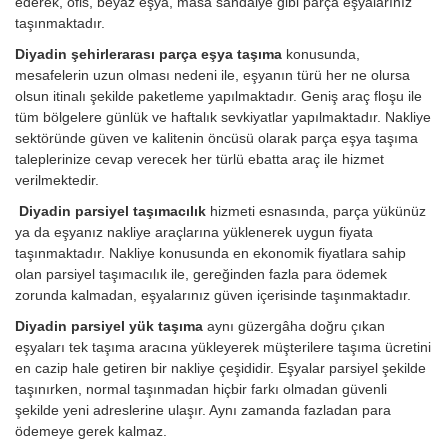
ederek, ofis, beyaz eşya, masa sandalye gibi parça eşyalarınız
taşınmaktadır.
Diyadin şehirlerarası parça eşya taşıma
konusunda,
mesafelerin uzun olması nedeni ile, eşyanın türü her ne olursa
olsun itinalı şekilde paketleme yapılmaktadır. Geniş araç floşu ile
tüm bölgelere günlük ve haftalık sevkiyatlar yapılmaktadır. Nakliye
sektöründe güven ve kalitenin öncüsü olarak parça eşya taşıma
taleplerinize cevap verecek her türlü ebatta araç ile hizmet
verilmektedir.
Diyadin parsiyel taşımacılık
hizmeti esnasında, parça yükünüz
ya da eşyanız nakliye araçlarına yüklenerek uygun fiyata
taşınmaktadır. Nakliye konusunda en ekonomik fiyatlara sahip
olan parsiyel taşımacılık ile, gereğinden fazla para ödemek
zorunda kalmadan, eşyalarınız güven içerisinde taşınmaktadır.
Diyadin parsiyel yük taşıma
aynı güzergâha doğru çıkan
eşyaları tek taşıma aracına yükleyerek müşterilere taşıma ücretini
en cazip hale getiren bir nakliye çeşididir. Eşyalar parsiyel şekilde
taşınırken, normal taşınmadan hiçbir farkı olmadan güvenli
şekilde yeni adreslerine ulaşır. Aynı zamanda fazladan para
ödemeye gerek kalmaz.