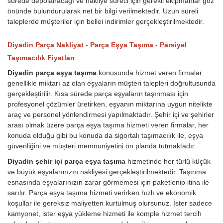
sürede depolanacağı ve nakliye süreci için gerekli ekipmanlar göz
önünde bulundurularak net bir bilgi verilmektedir. Uzun süreli
taleplerde müşteriler için bellei indirimler gerçekleştirilmektedir.
Diyadin Parça Nakliyat - Parça Eşya Taşıma - Parsiyel
Taşımacılık Fiyatları
Diyadin parça eşya taşıma
konusunda hizmet veren firmalar
genellikle miktarı az olan eşyaların müşteri talepleri doğrultusunda
gerçekleştirilir. Kısa sürede parça eşyaların taşınması için
profesyonel çözümler üretirken, eşyanın miktarına uygun nitelikte
araç ve personel yönlendirmesi yapılmaktadır. Şehir içi ve şehirler
arası olmak üzere parça eşya taşıma hizmeti veren firmalar, her
konuda olduğu gibi bu konuda da sigortalı taşımacılık ile, eşya
güvenliğini ve müşteri memnuniyetini ön planda tutmaktadır.
Diyadin şehir içi parça eşya taşıma
hizmetinde her türlü küçük
ve büyük eşyalarınızın nakliyesi gerçekleştirilmektedir. Taşınma
esnasında eşyalarınızın zarar görmemesi için paketlenip itina ile
sarılır. Parça eşya taşıma hizmeti verirken hızlı ve ekonomik
koşullar ile gereksiz maliyetten kurtulmuş olursunuz. İster sadece
kamyonet, ister eşya yükleme hizmeti ile komple hizmet tercih