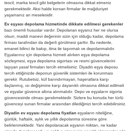
tescil, marka tescil gibi belgelerin olmasına dikkat etmeniz
gerekmektedir. Aksi halde korsan firmalar ile mağduriyet
yaşamanız an meselesidir.
Ev eşyası depolama hizmetinde dikkate edilmesi gerekenler
bazı önemli hususlar vardır. Depolanan eşyanız her ne olursa
olsun, maddi manevi değerinin sizin için olduğu kadar, depolama
firması tarafından da değerli görülmesi şarttır. Bu nedenle,
emanet bilinci ile bakıp, itina ile taşınmalı ve depolanmalıdır.
Eşyalarınız için depolama hizmeti alırken eşya depolama
sözleşmesi, eşya depolama sigortası ve resmi güvencelerini
taşıyan yasal firmaları tercih etmelisiniz. Diyadin eşya deposu
tercih ettiğinizde deponun güvenlik sistemleri ile korunması
gerekir. Rutubetsiz, küf barındırmayan, haşeratlara karşı
ilaçlanmış, ısı değişimine karşı dayanıklı olmasına dikkat edilmeli
ve eşyalar güvence altına alınmalıdır. Depo ve eşyaların sigorta
güvencesinde olması gerekmektedir. Sizlere bu konuda her türlü
güvenceyi sunan firmalar arasından dilediğinizi tercih edebilirsiniz.
Diyadin ev eşyası depolama fiyatları
eşyaların niteliğine,
günlük, haftalık, aylık ve yıllık depolanma süresine göre
belirlenmektedir. Yani depolanacak eşyanın miktarı, ne kadar