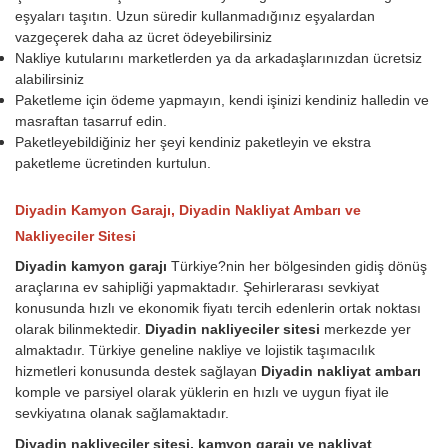
eşyaları taşıtın. Uzun süredir kullanmadığınız eşyalardan
vazgeçerek daha az ücret ödeyebilirsiniz
Nakliye kutularını marketlerden ya da arkadaşlarınızdan ücretsiz
alabilirsiniz
Paketleme için ödeme yapmayın, kendi işinizi kendiniz halledin ve
masraftan tasarruf edin.
Paketleyebildiğiniz her şeyi kendiniz paketleyin ve ekstra
paketleme ücretinden kurtulun.
Diyadin Kamyon Garajı, Diyadin Nakliyat Ambarı ve
Nakliyeciler Sitesi
Diyadin kamyon garajı
Türkiye?nin her bölgesinden gidiş dönüş
araçlarına ev sahipliği yapmaktadır. Şehirlerarası sevkiyat
konusunda hızlı ve ekonomik fiyatı tercih edenlerin ortak noktası
olarak bilinmektedir.
Diyadin nakliyeciler sitesi
merkezde yer
almaktadır. Türkiye geneline nakliye ve lojistik taşımacılık
hizmetleri konusunda destek sağlayan
Diyadin nakliyat ambarı
komple ve parsiyel olarak yüklerin en hızlı ve uygun fiyat ile
sevkiyatına olanak sağlamaktadır.
Diyadin nakliyeciler sitesi, kamyon garajı ve nakliyat