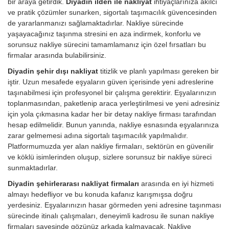
bir araya getirdik.
Diyadin ilden ile nakliyat
ihtiyaçlarınıza akılcı
ve pratik çözümler sunarken, sigortalı taşımacılık güvencesinden
de yararlanmanızı sağlamaktadırlar. Nakliye sürecinde
yaşayacağınız taşınma stresini en aza indirmek, konforlu ve
sorunsuz nakliye sürecini tamamlamanız için özel fırsatları bu
firmalar arasında bulabilirsiniz.
Diyadin şehir dışı nakliyat
titizlik ve planlı yapılması gereken bir
iştir. Uzun mesafede eşyaların güven içerisinde yeni adreslerine
taşınabilmesi için profesyonel bir çalışma gerektirir. Eşyalarınızın
toplanmasından, paketlenip araca yerleştirilmesi ve yeni adresiniz
için yola çıkmasına kadar her bir detay nakliye firması tarafından
hesap edilmelidir. Bunun yanında, nakliye esnasında eşyalarınıza
zarar gelmemesi adına sigortalı taşımacılık yapılmalıdır.
Platformumuzda yer alan nakliye firmaları, sektörün en güvenilir
ve köklü isimlerinden oluşup, sizlere sorunsuz bir nakliye süreci
sunmaktadırlar.
Diyadin şehirlerarası nakliyat firmaları
arasında en iyi hizmeti
almayı hedefliyor ve bu konuda kafanız karışmışsa doğru
yerdesiniz. Eşyalarınızın hasar görmeden yeni adresine taşınması
sürecinde itinalı çalışmaları, deneyimli kadrosu ile sunan nakliye
firmaları sayesinde gözünüz arkada kalmayacak. Nakliye