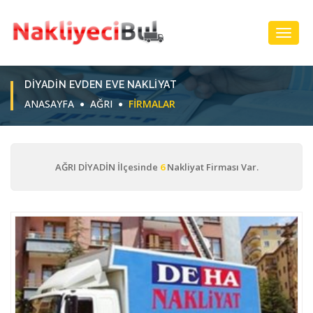
Toggl
Navig
DIYADIN EVDEN EVE NAKLIYAT
ANASAYFA
AĞRI
FIRMALAR
AĞRI DİYADİN İlçesinde
6
Nakliyat Firması Var.