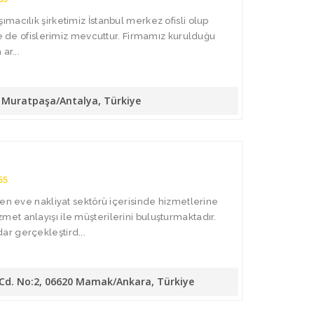
macılık şirketimiz İstanbul merkez ofisli olup
de de ofislerimiz mevcuttur. Firmamız kurulduğu
ar...
10 Muratpaşa/Antalya, Türkiye
55
den eve nakliyat sektörü içerisinde hizmetlerine
t anlayışı ile müşterilerini buluşturmaktadır.
r gerçekleştird...
 Cd. No:2, 06620 Mamak/Ankara, Türkiye