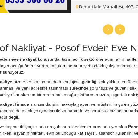
Demetlale Mahallesi, 407. 
of Nakliyat - Posof Evden Eve N
vden eve nakliyat
konusunda, taşımacılık sektörüne adını altın harflerle
taşımacılığa önem veren, müşteri memnuniyeti odaklı çalışan firmaları
r sunuyoruz.
akliye
hizmetleri kapsamında teknolojinin getirdiği kolaylıkları tecrübesi
anması ve yeni adresine taşınması sürecinde sorunsuz ve güvenli şekil
i nakliye firmalarının bir arada bulunduğu platformumuzda, sigortalı nakli
kliyat firmaları
arasında işini hakkıyla yapan ve müşterinin gülen yüzü 
konusunda planlı çalışmaları ile zamanında ve sorunsuz hizmet sunarken
adüf değil.
e taşıma ihtiyaçlarında en çok merak edilenler arasında yer alan
Posof
ırken, eşyanın miktarı, evin bulunduğu kat sayısı, asansör kullanımı 