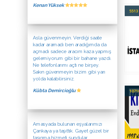
Kenan Yüksek
551
Asla güvenmeyin. Verdiği saate
kadar aramadı ben aradığımda da
açmadı sadece aracım kaza yapmış
gelemiyorum gibi bir bahane yazdı.
Ne telefonlarımı açtı ne birşey.
Sakın güvenmeyin bizim gibi yarı
yolda kalabilirsiniz.
Kübta Demircioğlu
107
Amasyada bulunan eşyalarımızı
Çankaya ya taşıttık. Gayet güzel bir
taşınma hizmeti sundular.