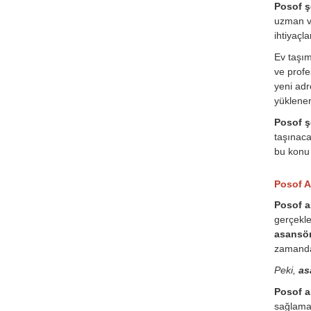
Posof şe
uzman ve
ihtiyaçl
Ev taşı
ve profe
yeni adr
yüklener
Posof şe
taşınaca
bu konu 
Posof A
Posof a
gerçekle
asansör
zamanda
Peki,
as
Posof a
sağlamak