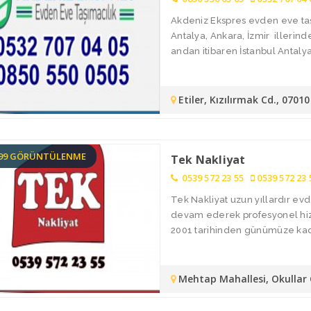
Akdeniz Ekspres evden eve taşı
Antalya, Ankara, İzmir illerin
andan itibaren İstanbul Antalya 
Etiler, Kızılırmak Cd., 070
199 GÖRÜNTÜLENME
Tek Nakliyat
0539 572 23 55
0539 572 23 
Tek Nakliyat uzun yıllardır ev
devam ederek profesyonel hizme
2001 tarihinden günümüze kada
Mehtap Mahallesi, Okullar