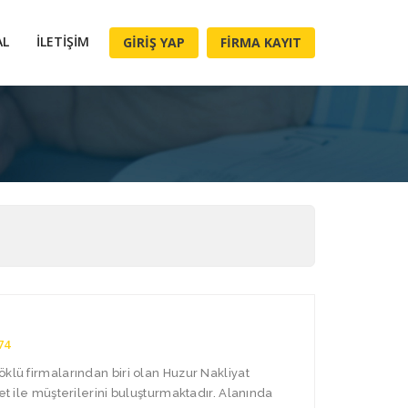
AL
İLETIŞIM
GIRIŞ YAP
FIRMA KAYIT
74
öklü firmalarından biri olan Huzur Nakliyat
met ile müşterilerini buluşturmaktadır. Alanında