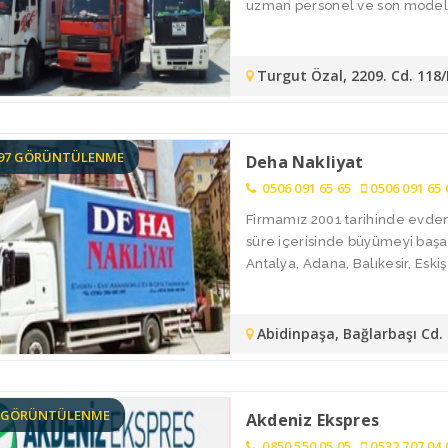
uzman personel ve son model ar
Turgut Özal, 2209. Cd. 118
697 GÖRÜNTÜLENME
Deha Nakliyat
0506 091 65 65
0506 091 65 
Firmamız 2001 tarihinde evden 
süre içerisinde büyümeyi başar
Antalya, Adana, Balıkesir, Eskişe
Abidinpaşa, Bağlarbaşı Cd
4 GÖRÜNTÜLENME
Akdeniz Ekspres
0850 550 05 05
0532 707 04 