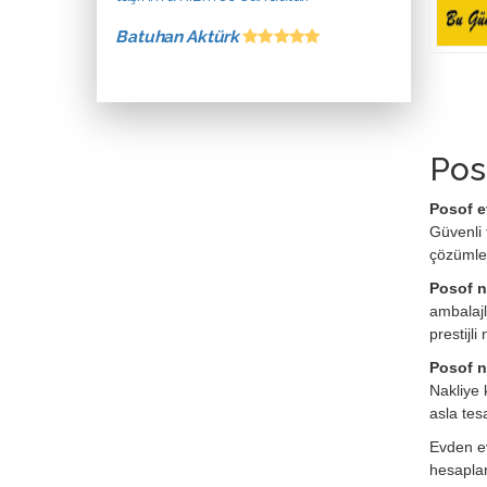
Batuhan Aktürk
Pos
Posof e
Güvenli 
çözümle
Posof n
ambalajl
prestijl
Posof na
Nakliye 
asla tes
Evden ev
hesaplan