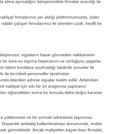
a alma ayrıcalığını bünyemizdeki firmalar aracılığı ile
kliyat firmalarının yer aldığı platformumuzda, sizler
daklı çalışan firmalarımız ile stresten uzak, keyifli bir
k düşüncesi, eşyaların hasar görmeden nakliyesinin
 az bir kere ev taşıma heyecanını ve zorluğunu yaşarlar.
bir takım kurallara uyulmadığı takdirde sorunlar ile
lu ile tecrübeli personeller tarafından
nda istenilen adrese eşyalar teslim edilir. Anlatırken
i nakliyat için sıkı bir ön araştırma yapmanız
sları öğrendikten sonra bu konuda daha doğru kararlar
ra yüklenmesi ve bir sonraki adresinize taşınması
r. Dayanıklı ambalaj kullanılmaması durumunda, evden
sar görmektedir. Ancak maliyetten kaçan bazı firmalar,