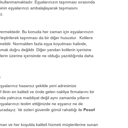
j kullanmamaktadır. Eşyalarınızın taşınması sırasında
inin eşyalarınızı ambalajlayarak taşımasını
z.
vermektedir. Bu konuda her zaman için eşyalarınızın
eştirilerek taşınması da bir diğer husustur. Kolilere
nmelidir. Normalden fazla eşya koyulması halinde,
amak doğru değildir. Diğer yandan kolilerin içerisine
lilerin üzerine içerisinde ne olduğu yazıldığında daha
ı
eşyalarınız hasarsız şekilde yeni adresinize
linin en kaliteli ve önde gelen nakliye firmalarını bir
nda yalnızca maddiyat değil aynı zamanda yılların
şyalarınızı teslim ettiğinizde ne eşyanız ne de
adayız. Ve sizleri güvenilir gönül rahatlığı ile
Posof
an ve her koşulda kaliteli hizmeti müşterilerine sunan