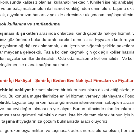
konusunda kalitesiz olanları kullanabilmektedir. Kimileri ise hiç ambala
 ve ambalaj malzemeleri ile hizmet verildiğinden emin olun. Taşıma ekib
ak, eşyalarınızın hasarsız şekilde adresinize ulaşmasını sağlayabilirsini
oli kullanımı ve sınıflandırma
şımacılık şirketleri
arasında onlarcası kendi çapında nakliye hizmeti 
iniz göz önünde bulundurarak hareket etmelisiniz. Eşyaların kolilere yerl
eşyaların ağırlığı çok olmamalı, kutu içerisine sığacak şekilde paketle
lar meydana gelecektir. Fazla koliden kaçmak için çok ağır koliler hazırl
rilen eşyalar sınıflandırılmalıdır. Oda oda malzeme kolilenmelidir. Ve ko
rleştirmenize olanak sağlanmaktadır.
hir İçi Nakliyat - Şehir İçi Evden Eve Nakliyat Firmaları ve Fiyatlar
hir içi nakliyat
hizmeti alırken bir takım hususlara dikkat ettiğinizde, 
ktır. Bu konuda müşterilerimize en iyi hizmeti vermeyi planlayarak Posof i
tirdik. Eşyalar taşınırken hasar görmesini istememenin sebepleri arası
 ve manevi değeri olması da yer alıyor. Bunun bilincinde olan firmalara e
rınıza zarar gelmesi mümkün olmaz. İşte biz de tam olarak bunun için bur
i taşıma
ihtiyaçlarınıza çözüm bulmanızda aracı oluyoruz.
ı gereken eşya miktarı ve taşınacak adres neresi olursa olsun, her zam