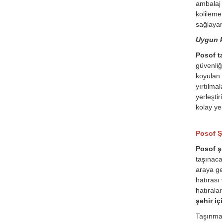
ambalaj 
kolileme
sağlayar
Uygun k
Posof ta
güvenliğ
koyulan 
yırtılma
yerleşti
kolay ye
Posof Şe
Posof şe
taşınaca
araya ge
hatırası
hatırala
şehir iç
Taşınmas