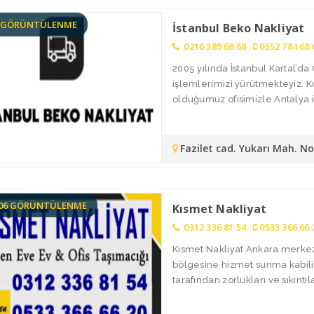
3 GÖRÜNTÜLENME
İstanbul Beko Nakliyat
0216 389 68 68
0552 784 68 
2005 yılında İstanbul Kartal’
işlemlerimizi yürütmekteyiz. 
olduğumuz ofisimizle Antalya i
Fazilet cad. Yukarı Mah. N
106 GÖRÜNTÜLENME
Kısmet Nakliyat
0312 336 81 54
0533 366 66 
Kısmet Nakliyat Ankara merkez
bölgesine hizmet sunma kabiliy
tarafından zorlukları ve sıkıntılar