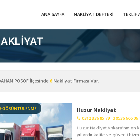
ANA SAYFA
NAKLIYAT DEFTERI
TEKLIF 
NAKLIYAT
AHAN POSOF İlçesinde
6
Nakliyat Firması Var.
59 GÖRÜNTÜLENME
Huzur Nakliyat
0312 336 85 79
0536 666 06 
Huzur Nakliyat Ankara'nın en k
yıllardır kalite ve güvenli hiz