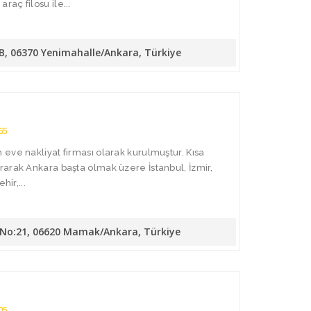
aç filosu ile...
/B, 06370 Yenimahalle/Ankara, Türkiye
65
eve nakliyat firması olarak kurulmuştur. Kısa
arak Ankara başta olmak üzere İstanbul, İzmir,
hir,...
. No:21, 06620 Mamak/Ankara, Türkiye
05