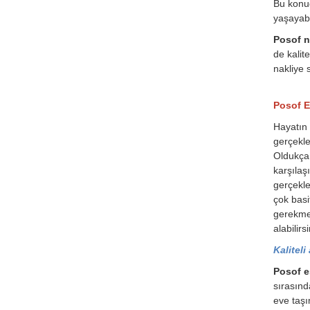
Bu konud
yaşayabil
Posof na
de kalit
nakliye s
Posof E
Hayatın 
gerçekle
Oldukça 
karşılaş
gerçekle
çok basi
gerekmek
alabilirsi
Kaliteli
Posof e
sırasınd
eve taşı