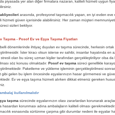
a piyasada yer alan diğer firmalara nazaran, kaliteli hizmeti uygun fiyat
irsiniz.
kliyecileri
arasında, profesyonel taşımacılık yapan, en iyi evden eve na
eli hizmeti güven içerisinde alabilirsiniz. Her zaman müşteri memnuniyeti o
üreci sizleri bekliyor.
v Taşıma - Posof Ev ve Eşya Taşıma Fiyatları
belli dönemlerinde ihtiyaç duyulan ev taşıma sürecinde, herkesin orta
ştirilmesidir. İster kiracı olsun isterse ev sahibi, insanlar hayatında en
stresli olan bu süreç uzman kişiler tarafından gerçekleştiriliyor olsa da 
ılması söz konusu olmaktadır.
Posof ev taşıma
süreci genellikle karayo
ştirilmektedir. Paketleme ve yükleme işleminin gerçekleştirilmesi sonrası
t gibi gelen bu işlem öncesinde eşyalarınızın hasar görmemesi ve güvenl
tedir. Ev ve eşya taşıma hizmeti alırken dikkat etmeniz gereken husu
niz.
 ambalaj kullanılmalıdır
şya taşıma
sürecinde eşyalarınızın olası zararlardan korunarak araçla
a hasardan korunması adına ambalajların kaliteli olması gerekmektedi
macılık esnasında sürtünme çarpma gibi durumlar nedeni ile eşyalar ha