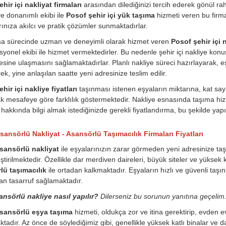
hir içi nakliyat firmaları
arasından dilediğinizi tercih ederek gönül raha
 donanımlı ekibi ile
Posof şehir içi yük taşıma
hizmeti veren bu firmal
arınıza akılcı ve pratik çözümler sunmaktadırlar.
ma sürecinde uzman ve deneyimli olarak hizmet veren
Posof şehir içi 
syonel ekibi ile hizmet vermektedirler. Bu nedenle şehir içi nakliye ko
esine ulaşmasını sağlamaktadırlar. Planlı nakliye süreci hazırlayarak, e
ek, yine anlaşılan saatte yeni adresinize teslim edilir.
hir içi nakliye fiyatları
taşınması istenen eşyaların miktarına, kat say
k mesafeye göre farklılık göstermektedir. Nakliye esnasında taşıma hizme
hakkında bilgi almak istediğinizde gerekli fiyatlandırma, bu şekilde yapıl
sansörlü Nakliyat - Asansörlü Taşımacılık Firmaları Fiyatları
sansörlü nakliyat
ile eşyalarınızın zarar görmeden yeni adresinize taşı
ştirilmektedir. Özellikle dar merdiven daireleri, büyük siteler ve yüksek
lü taşımacılık
ile ortadan kalkmaktadır. Eşyaların hızlı ve güvenli ta
n tasarruf sağlamaktadır.
ansörlü nakliye nasıl yapılır?
Dilerseniz bu sorunun yanıtına geçelim
sansörlü eşya taşıma
hizmeti, oldukça zor ve itina gerektirip, evden 
tadır. Az önce de söylediğimiz gibi, genellikle yüksek katlı binalar ve da