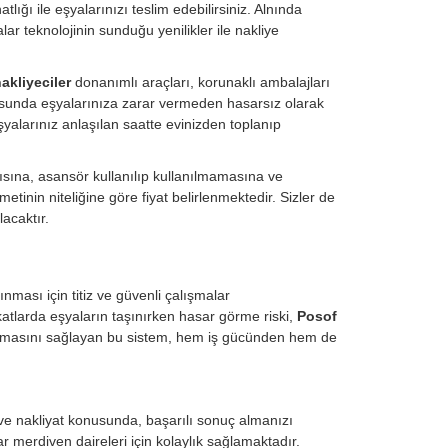
tlığı ile eşyalarınızı teslim edebilirsiniz. Alnında
ar teknolojinin sunduğu yenilikler ile nakliye
nakliyeciler
donanımlı araçları, korunaklı ambalajları
nusunda eşyalarınıza zarar vermeden hasarsız olarak
şyalarınız anlaşılan saatte evinizden toplanıp
ısına, asansör kullanılıp kullanılmamasına ve
tinin niteliğine göre fiyat belirlenmektedir. Sizler de
acaktır.
nması için titiz ve güvenli çalışmalar
 katlarda eşyaların taşınırken hasar görme riski,
Posof
şınmasını sağlayan bu sistem, hem iş gücünden hem de
.
eve nakliyat konusunda, başarılı sonuç almanızı
r merdiven daireleri için kolaylık sağlamaktadır.