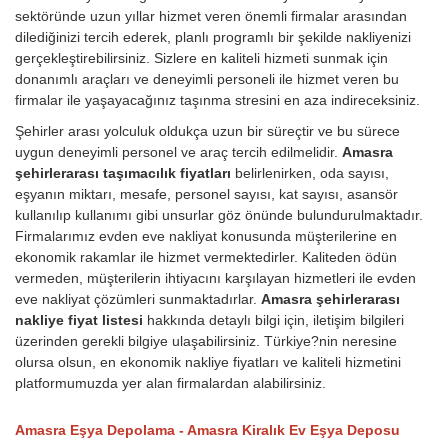
sektöründe uzun yıllar hizmet veren önemli firmalar arasından
dilediğinizi tercih ederek, planlı programlı bir şekilde nakliyenizi
gerçekleştirebilirsiniz. Sizlere en kaliteli hizmeti sunmak için
donanımlı araçları ve deneyimli personeli ile hizmet veren bu
firmalar ile yaşayacağınız taşınma stresini en aza indireceksiniz.
Şehirler arası yolculuk oldukça uzun bir süreçtir ve bu sürece
uygun deneyimli personel ve araç tercih edilmelidir.
Amasra
şehirlerarası taşımacılık fiyatları
belirlenirken, oda sayısı,
eşyanın miktarı, mesafe, personel sayısı, kat sayısı, asansör
kullanılıp kullanımı gibi unsurlar göz önünde bulundurulmaktadır.
Firmalarımız evden eve nakliyat konusunda müşterilerine en
ekonomik rakamlar ile hizmet vermektedirler. Kaliteden ödün
vermeden, müşterilerin ihtiyacını karşılayan hizmetleri ile evden
eve nakliyat çözümleri sunmaktadırlar.
Amasra şehirlerarası
nakliye fiyat listesi
hakkında detaylı bilgi için, iletişim bilgileri
üzerinden gerekli bilgiye ulaşabilirsiniz. Türkiye?nin neresine
olursa olsun, en ekonomik nakliye fiyatları ve kaliteli hizmetini
platformumuzda yer alan firmalardan alabilirsiniz.
Amasra Eşya Depolama - Amasra Kiralık Ev Eşya Deposu