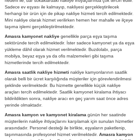
nedeni ile, dar sokaklardaki nakliye ihtiyaçlarında çok tercih edilir.
Sadece ev eşyası ile kalmayıp, nakliyesi gerçekleştirilecek
herhangi bir ürün için de pikap nakliye hizmeti tercih edilmektedir.
Mini nakliye olarak hizmet verilirken hemen her mahalle ve ilçeye
taşıma işlemi gerçekleştirilmektedir.
Amasra kamyonet nakliye
genellikle parça eşya taşıma
sektöründe tercih edilmektedir. İster sadece kamyonet ya da eşya
yükleme dâhil olarak hizmet verilmektedir. Buzdolabı, parça
mobilya, beyaz eşya ya da ofis malzemeleri gibi taşıma
hizmetlerinde tercih edilmektedir.
Amasra saatlik nakliye hizmeti
nakliye kamyonlarının saatlik
olarak belli bir ücret karşılığında müşteriler için görevlendirilmesi
şeklinde verilmektedir. Bu hizmette genellikle küçük nakliye
araçları tercih edilmektedir. Saatlik kamyonet kiralama ihtiyacı
bildirildikten sonra, nakliye aracı en geç yarım saat önce adres
yerinde olmaktadır.
Amasra kamyon ve kamyonet kiralama
günün her saatinde
müşterilerin nakliye ihtiyaçlarını karşılamak için sunulan hizmetler
arasındadır. Personel desteği ile birlikte, eşyaların paketlenip,
taşınmasında profesyonel hizmet verilmektedir.
Amasra kamyon