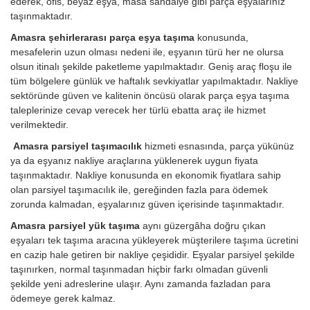
ederek, ofis, beyaz eşya, masa sandalye gibi parça eşyalarınız
taşınmaktadır.
Amasra şehirlerarası parça eşya taşıma
konusunda,
mesafelerin uzun olması nedeni ile, eşyanın türü her ne olursa
olsun itinalı şekilde paketleme yapılmaktadır. Geniş araç floşu ile
tüm bölgelere günlük ve haftalık sevkiyatlar yapılmaktadır. Nakliye
sektöründe güven ve kalitenin öncüsü olarak parça eşya taşıma
taleplerinize cevap verecek her türlü ebatta araç ile hizmet
verilmektedir.
Amasra parsiyel taşımacılık
hizmeti esnasında, parça yükünüz
ya da eşyanız nakliye araçlarına yüklenerek uygun fiyata
taşınmaktadır. Nakliye konusunda en ekonomik fiyatlara sahip
olan parsiyel taşımacılık ile, gereğinden fazla para ödemek
zorunda kalmadan, eşyalarınız güven içerisinde taşınmaktadır.
Amasra parsiyel yük taşıma
aynı güzergâha doğru çıkan
eşyaları tek taşıma aracına yükleyerek müşterilere taşıma ücretini
en cazip hale getiren bir nakliye çeşididir. Eşyalar parsiyel şekilde
taşınırken, normal taşınmadan hiçbir farkı olmadan güvenli
şekilde yeni adreslerine ulaşır. Aynı zamanda fazladan para
ödemeye gerek kalmaz.