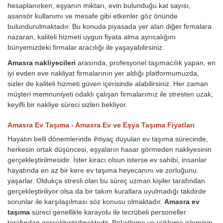
hesaplanırken, eşyanın miktarı, evin bulunduğu kat sayısı,
asansör kullanımı ve mesafe gibi etkenler göz önünde
bulundurulmaktadır. Bu konuda piyasada yer alan diğer firmalara
nazaran, kaliteli hizmeti uygun fiyata alma ayrıcalığını
bünyemizdeki firmalar aracılığı ile yaşayabilirsiniz.
Amasra nakliyecileri
arasında, profesyonel taşımacılık yapan, en
iyi evden eve nakliyat firmalarının yer aldığı platformumuzda,
sizler de kaliteli hizmeti güven içerisinde alabilirsiniz. Her zaman
müşteri memnuniyeti odaklı çalışan firmalarımız ile stresten uzak,
keyifli bir nakliye süreci sizleri bekliyor.
Amasra Ev Taşıma - Amasra Ev ve Eşya Taşıma Fiyatları
Hayatın belli dönemlerinde ihtiyaç duyulan ev taşıma sürecinde,
herkesin ortak düşüncesi, eşyaların hasar görmeden nakliyesinin
gerçekleştirilmesidir. İster kiracı olsun isterse ev sahibi, insanlar
hayatında en az bir kere ev taşıma heyecanını ve zorluğunu
yaşarlar. Oldukça stresli olan bu süreç uzman kişiler tarafından
gerçekleştiriliyor olsa da bir takım kurallara uyulmadığı takdirde
sorunlar ile karşılaşılması söz konusu olmaktadır.
Amasra ev
taşıma
süreci genellikle karayolu ile tecrübeli personeller
tarafından gerçekleştirilmektedir. Paketleme ve yükleme işleminin