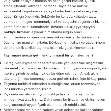
ve güvenli nakliye olmasına da özen gösterilmelidir. Çünkü
ambalajlardaki kaliteden, personel sayısına ve nakliye
esnasındaki sigortaya varıncaya kadar her bir detay eşyaların
güvenliği için önemlidir. Sektörde bu konuda kaliteden taviz
vermeden, müşteri memnuniyetini ve bütçesini düşünerek hizmet
veren firmalar bulunmaktadır.
Amasra ucuz eşya taşıyan
nakliye firmaları
eşyanızın miktarına uygun aracı
konumlandırarak, gereksiz yere yüksek miktarda nakliye ücreti
ödemenize mani olmaktadır. Böylece hem kaliteli ve güvenli hem
de ekonomik şekilde taşınma işleminiz gerçekleşmektedir.
Taşınmayı ucuza getirmek için nasıl bir yol izlenmeli?
Ev taşırken eşyaların hasarsız şekilde yeni adresine ulaşmasını
beklemek, oldukça stresli bir süreçtir. Bunun yanında uygun fiyata
nakliye şirketi ile anlaşmak da bir diğer sıkıntıdır. Ancak akıllı
davrandığınızda taşınmayı ucuza getirebilirsiniz. İşte birkaç ipucu:
Taşınma tarihinizi erkenden bildirdiğinizde, erken rezervasyon
indiriminden yararlanabilirsiniz.
Piyasada yer alan en uygun nakliye fiyatlarını araştırıp her
birinden fiyat alabilirsiniz. Daha sonra bu fiyatları ve ek hizmetleri
karşılaştırarak uygun fiyatlı olanını tercih edebilirsiniz
Şehirler arası taşınırken sadece yakın gelecekte kullanacağınız