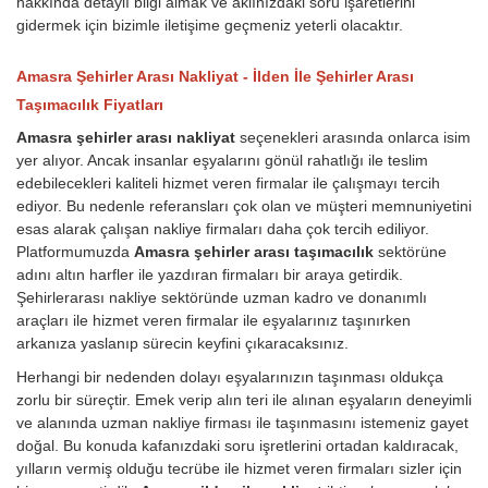
hakkında detaylı bilgi almak ve aklınızdaki soru işaretlerini
gidermek için bizimle iletişime geçmeniz yeterli olacaktır.
Amasra Şehirler Arası Nakliyat - İlden İle Şehirler Arası
Taşımacılık Fiyatları
Amasra şehirler arası nakliyat
seçenekleri arasında onlarca isim
yer alıyor. Ancak insanlar eşyalarını gönül rahatlığı ile teslim
edebilecekleri kaliteli hizmet veren firmalar ile çalışmayı tercih
ediyor. Bu nedenle referansları çok olan ve müşteri memnuniyetini
esas alarak çalışan nakliye firmaları daha çok tercih ediliyor.
Platformumuzda
Amasra şehirler arası taşımacılık
sektörüne
adını altın harfler ile yazdıran firmaları bir araya getirdik.
Şehirlerarası nakliye sektöründe uzman kadro ve donanımlı
araçları ile hizmet veren firmalar ile eşyalarınız taşınırken
arkanıza yaslanıp sürecin keyfini çıkaracaksınız.
Herhangi bir nedenden dolayı eşyalarınızın taşınması oldukça
zorlu bir süreçtir. Emek verip alın teri ile alınan eşyaların deneyimli
ve alanında uzman nakliye firması ile taşınmasını istemeniz gayet
doğal. Bu konuda kafanızdaki soru işretlerini ortadan kaldıracak,
yılların vermiş olduğu tecrübe ile hizmet veren firmaları sizler için