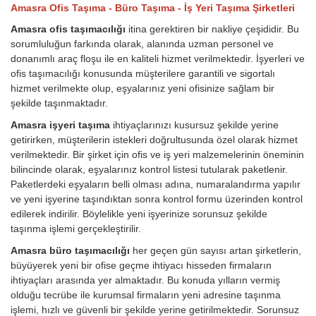
Amasra Ofis Taşıma - Büro Taşıma - İş Yeri Taşıma Şirketleri
Amasra ofis taşımacılığı
itina gerektiren bir nakliye çeşididir. Bu
sorumluluğun farkında olarak, alanında uzman personel ve
donanımlı araç floşu ile en kaliteli hizmet verilmektedir. İşyerleri ve
ofis taşımacılığı konusunda müşterilere garantili ve sigortalı
hizmet verilmekte olup, eşyalarınız yeni ofisinize sağlam bir
şekilde taşınmaktadır.
Amasra işyeri taşıma
ihtiyaçlarınızı kusursuz şekilde yerine
getirirken, müşterilerin istekleri doğrultusunda özel olarak hizmet
verilmektedir. Bir şirket için ofis ve iş yeri malzemelerinin öneminin
bilincinde olarak, eşyalarınız kontrol listesi tutularak paketlenir.
Paketlerdeki eşyaların belli olması adına, numaralandırma yapılır
ve yeni işyerine taşındıktan sonra kontrol formu üzerinden kontrol
edilerek indirilir. Böylelikle yeni işyerinize sorunsuz şekilde
taşınma işlemi gerçekleştirilir.
Amasra büro taşımacılığı
her geçen gün sayısı artan şirketlerin,
büyüyerek yeni bir ofise geçme ihtiyacı hisseden firmaların
ihtiyaçları arasında yer almaktadır. Bu konuda yılların vermiş
olduğu tecrübe ile kurumsal firmaların yeni adresine taşınma
işlemi, hızlı ve güvenli bir şekilde yerine getirilmektedir. Sorunsuz