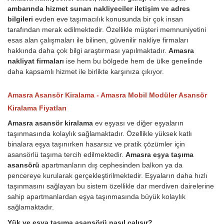
ambarında hizmet sunan nakliyeciler iletişim ve adres
bilgileri
evden eve taşımacılık konusunda bir çok insan
tarafından merak edilmektedir. Özellikle müşteri memnuniyetini
esas alan çalışmaları ile bilinen, güvenilir nakliye firmaları
hakkında daha çok bilgi araştırması yapılmaktadır.
Amasra
nakliyat firmaları
ise hem bu bölgede hem de ülke genelinde
daha kapsamlı hizmet ile birlikte karşınıza çıkıyor.
Amasra Asansör Kiralama - Amasra Mobil Modüler Asansör
Kiralama Fiyatları
Amasra asansör kiralama
ev eşyası ve diğer eşyaların
taşınmasında kolaylık sağlamaktadır. Özellikle yüksek katlı
binalara eşya taşınırken hasarsız ve pratik çözümler için
asansörlü taşıma tercih edilmektedir.
Amasra eşya taşıma
asansörü
apartmanların dış cephesinden balkon ya da
pencereye kurularak gerçekleştirilmektedir. Eşyaların daha hızlı
taşınmasını sağlayan bu sistem özellikle dar merdiven dairelerine
sahip apartmanlardan eşya taşınmasında büyük kolaylık
sağlamaktadır.
Yük ve eşya taşıma asansörü nasıl çalışır?