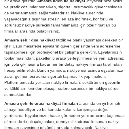
bir araya getirdik.
Amasra ilden ile nakliyat
ihtiyaçlarınıza akılcı
ve pratik çözümler sunarken, sigortalı taşımacılık güvencesinden
de yararlanmanızı sağlamaktadırlar. Nakliye sürecinde
yaşayacağınız taşınma stresini en aza indirmek, konforlu ve
sorunsuz nakliye sürecini tamamlamanız için özel fırsatları bu
firmalar arasında bulabilirsiniz.
Amasra şehir dışı nakliyat
titizlik ve planlı yapılması gereken bir
iştir. Uzun mesafede eşyaların güven içerisinde yeni adreslerine
taşınabilmesi için profesyonel bir çalışma gerektirir. Eşyalarınızın
toplanmasından, paketlenip araca yerleştirilmesi ve yeni adresiniz
için yola çıkmasına kadar her bir detay nakliye firması tarafından
hesap edilmelidir. Bunun yanında, nakliye esnasında eşyalarınıza
zarar gelmemesi adına sigortalı taşımacılık yapılmalıdır.
Platformumuzda yer alan nakliye firmaları, sektörün en güvenilir
ve köklü isimlerinden oluşup, sizlere sorunsuz bir nakliye süreci
sunmaktadırlar.
Amasra şehirlerarası nakliyat firmaları
arasında en iyi hizmeti
almayı hedefliyor ve bu konuda kafanız karışmışsa doğru
yerdesiniz. Eşyalarınızın hasar görmeden yeni adresine taşınması
sürecinde itinalı çalışmaları, deneyimli kadrosu ile sunan nakliye
firmaları sayesinde gözünüz arkada kalmayacak. Nakliye