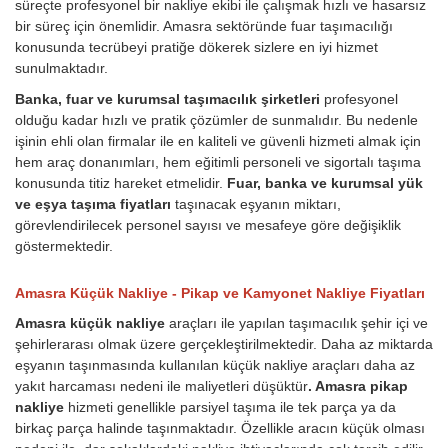
süreçte profesyonel bir nakliye ekibi ile çalışmak hızlı ve hasarsız
bir süreç için önemlidir. Amasra sektöründe fuar taşımacılığı
konusunda tecrübeyi pratiğe dökerek sizlere en iyi hizmet
sunulmaktadır.
Banka, fuar ve kurumsal taşımacılık şirketleri
profesyonel
olduğu kadar hızlı ve pratik çözümler de sunmalıdır. Bu nedenle
işinin ehli olan firmalar ile en kaliteli ve güvenli hizmeti almak için
hem araç donanımları, hem eğitimli personeli ve sigortalı taşıma
konusunda titiz hareket etmelidir.
Fuar, banka ve kurumsal yük
ve eşya taşıma fiyatları
taşınacak eşyanın miktarı,
görevlendirilecek personel sayısı ve mesafeye göre değişiklik
göstermektedir.
Amasra Küçük Nakliye - Pikap ve Kamyonet Nakliye Fiyatları
Amasra küçük nakliye
araçları ile yapılan taşımacılık şehir içi ve
şehirlerarası olmak üzere gerçekleştirilmektedir. Daha az miktarda
eşyanın taşınmasında kullanılan küçük nakliye araçları daha az
yakıt harcaması nedeni ile maliyetleri düşüktür
. Amasra pikap
nakliye
hizmeti genellikle parsiyel taşıma ile tek parça ya da
birkaç parça halinde taşınmaktadır. Özellikle aracın küçük olması