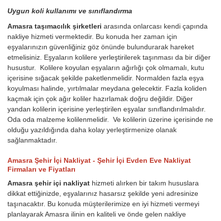
Uygun koli kullanımı ve sınıflandırma
Amasra taşımacılık şirketleri
arasında onlarcası kendi çapında
nakliye hizmeti vermektedir. Bu konuda her zaman için
eşyalarınızın güvenliğiniz göz önünde bulundurarak hareket
etmelisiniz. Eşyaların kolilere yerleştirilerek taşınması da bir diğer
husustur. Kolilere koyulan eşyaların ağırlığı çok olmamalı, kutu
içerisine sığacak şekilde paketlenmelidir. Normalden fazla eşya
koyulması halinde, yırtılmalar meydana gelecektir. Fazla koliden
kaçmak için çok ağır koliler hazırlamak doğru değildir. Diğer
yandan kolilerin içerisine yerleştirilen eşyalar sınıflandırılmalıdır.
Oda oda malzeme kolilenmelidir. Ve kolilerin üzerine içerisinde ne
olduğu yazıldığında daha kolay yerleştirmenize olanak
sağlanmaktadır.
Amasra Şehir İçi Nakliyat - Şehir İçi Evden Eve Nakliyat
Firmaları ve Fiyatları
Amasra şehir içi nakliyat
hizmeti alırken bir takım hususlara
dikkat ettiğinizde, eşyalarınız hasarsız şekilde yeni adresinize
taşınacaktır. Bu konuda müşterilerimize en iyi hizmeti vermeyi
planlayarak Amasra ilinin en kaliteli ve önde gelen nakliye