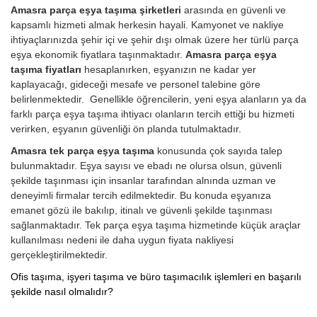
Amasra parça eşya taşıma şirketleri
arasında en güvenli ve
kapsamlı hizmeti almak herkesin hayali. Kamyonet ve nakliye
ihtiyaçlarınızda şehir içi ve şehir dışı olmak üzere her türlü parça
eşya ekonomik fiyatlara taşınmaktadır.
Amasra parça eşya
taşıma fiyatları
hesaplanırken, eşyanızın ne kadar yer
kaplayacağı, gideceği mesafe ve personel talebine göre
belirlenmektedir. Genellikle öğrencilerin, yeni eşya alanların ya da
farklı parça eşya taşıma ihtiyacı olanların tercih ettiği bu hizmeti
verirken, eşyanın güvenliği ön planda tutulmaktadır.
Amasra tek parça eşya taşıma
konusunda çok sayıda talep
bulunmaktadır. Eşya sayısı ve ebadı ne olursa olsun, güvenli
şekilde taşınması için insanlar tarafından alnında uzman ve
deneyimli firmalar tercih edilmektedir. Bu konuda eşyanıza
emanet gözü ile bakılıp, itinalı ve güvenli şekilde taşınması
sağlanmaktadır. Tek parça eşya taşıma hizmetinde küçük araçlar
kullanılması nedeni ile daha uygun fiyata nakliyesi
gerçekleştirilmektedir.
Ofis taşıma, işyeri taşıma ve büro taşımacılık işlemleri en başarılı
şekilde nasıl olmalıdır?