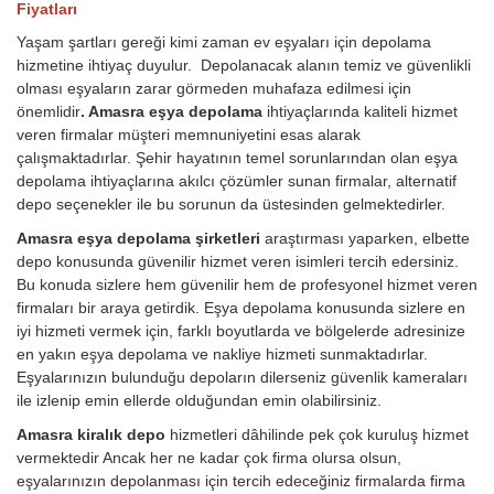
Fiyatları
Yaşam şartları gereği kimi zaman ev eşyaları için depolama
hizmetine ihtiyaç duyulur. Depolanacak alanın temiz ve güvenlikli
olması eşyaların zarar görmeden muhafaza edilmesi için
önemlidir
. Amasra eşya depolama
ihtiyaçlarında kaliteli hizmet
veren firmalar müşteri memnuniyetini esas alarak
çalışmaktadırlar. Şehir hayatının temel sorunlarından olan eşya
depolama ihtiyaçlarına akılcı çözümler sunan firmalar, alternatif
depo seçenekler ile bu sorunun da üstesinden gelmektedirler.
Amasra eşya depolama şirketleri
araştırması yaparken, elbette
depo konusunda güvenilir hizmet veren isimleri tercih edersiniz.
Bu konuda sizlere hem güvenilir hem de profesyonel hizmet veren
firmaları bir araya getirdik. Eşya depolama konusunda sizlere en
iyi hizmeti vermek için, farklı boyutlarda ve bölgelerde adresinize
en yakın eşya depolama ve nakliye hizmeti sunmaktadırlar.
Eşyalarınızın bulunduğu depoların dilerseniz güvenlik kameraları
ile izlenip emin ellerde olduğundan emin olabilirsiniz.
Amasra kiralık depo
hizmetleri dâhilinde pek çok kuruluş hizmet
vermektedir Ancak her ne kadar çok firma olursa olsun,
eşyalarınızın depolanması için tercih edeceğiniz firmalarda firma