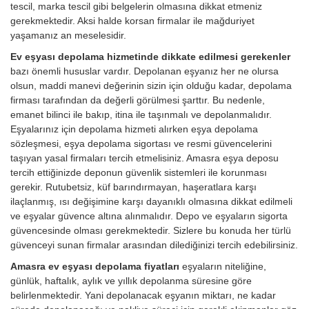
tescil, marka tescil gibi belgelerin olmasına dikkat etmeniz
gerekmektedir. Aksi halde korsan firmalar ile mağduriyet
yaşamanız an meselesidir.
Ev eşyası depolama hizmetinde dikkate edilmesi gerekenler
bazı önemli hususlar vardır. Depolanan eşyanız her ne olursa
olsun, maddi manevi değerinin sizin için olduğu kadar, depolama
firması tarafından da değerli görülmesi şarttır. Bu nedenle,
emanet bilinci ile bakıp, itina ile taşınmalı ve depolanmalıdır.
Eşyalarınız için depolama hizmeti alırken eşya depolama
sözleşmesi, eşya depolama sigortası ve resmi güvencelerini
taşıyan yasal firmaları tercih etmelisiniz. Amasra eşya deposu
tercih ettiğinizde deponun güvenlik sistemleri ile korunması
gerekir. Rutubetsiz, küf barındırmayan, haşeratlara karşı
ilaçlanmış, ısı değişimine karşı dayanıklı olmasına dikkat edilmeli
ve eşyalar güvence altına alınmalıdır. Depo ve eşyaların sigorta
güvencesinde olması gerekmektedir. Sizlere bu konuda her türlü
güvenceyi sunan firmalar arasından dilediğinizi tercih edebilirsiniz.
Amasra ev eşyası depolama fiyatları
eşyaların niteliğine,
günlük, haftalık, aylık ve yıllık depolanma süresine göre
belirlenmektedir. Yani depolanacak eşyanın miktarı, ne kadar