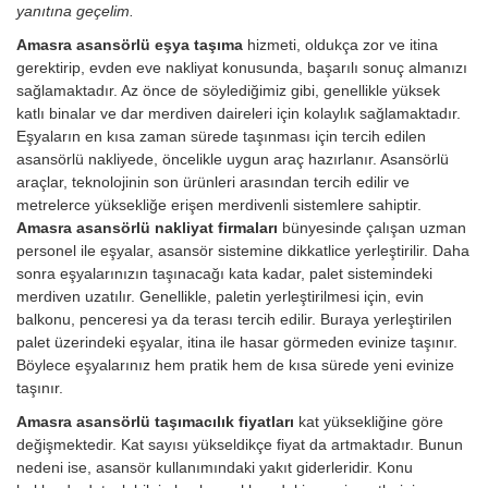
yanıtına geçelim.
Amasra asansörlü eşya taşıma
hizmeti, oldukça zor ve itina
gerektirip, evden eve nakliyat konusunda, başarılı sonuç almanızı
sağlamaktadır. Az önce de söylediğimiz gibi, genellikle yüksek
katlı binalar ve dar merdiven daireleri için kolaylık sağlamaktadır.
Eşyaların en kısa zaman sürede taşınması için tercih edilen
asansörlü nakliyede, öncelikle uygun araç hazırlanır. Asansörlü
araçlar, teknolojinin son ürünleri arasından tercih edilir ve
metrelerce yüksekliğe erişen merdivenli sistemlere sahiptir.
Amasra asansörlü nakliyat firmaları
bünyesinde çalışan uzman
personel ile eşyalar, asansör sistemine dikkatlice yerleştirilir. Daha
sonra eşyalarınızın taşınacağı kata kadar, palet sistemindeki
merdiven uzatılır. Genellikle, paletin yerleştirilmesi için, evin
balkonu, penceresi ya da terası tercih edilir. Buraya yerleştirilen
palet üzerindeki eşyalar, itina ile hasar görmeden evinize taşınır.
Böylece eşyalarınız hem pratik hem de kısa sürede yeni evinize
taşınır.
Amasra asansörlü taşımacılık fiyatları
kat yüksekliğine göre
değişmektedir. Kat sayısı yükseldikçe fiyat da artmaktadır. Bunun
nedeni ise, asansör kullanımındaki yakıt giderleridir.
Konu