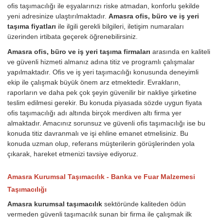
ofis taşımacılığı ile eşyalarınızı riske atmadan, konforlu şekilde
yeni adresinize ulaştırılmaktadır.
Amasra ofis, büro ve iş yeri
taşıma fiyatları
ile ilgili gerekli bilgileri, iletişim numaraları
üzerinden irtibata geçerek öğrenebilirsiniz.
Amasra ofis, büro ve iş yeri taşıma firmaları
arasında en kaliteli
ve güvenli hizmeti almanız adına titiz ve programlı çalışmalar
yapılmaktadır. Ofis ve iş yeri taşımacılığı konusunda deneyimli
ekip ile çalışmak büyük önem arz etmektedir. Evrakların,
raporların ve daha pek çok şeyin güvenilir bir nakliye şirketine
teslim edilmesi gerekir. Bu konuda piyasada sözde uygun fiyata
ofis taşımacılığı adı altında birçok merdiven altı firma yer
almaktadır. Amacınız sorunsuz ve güvenli ofis taşımacılığı ise bu
konuda titiz davranmalı ve işi ehline emanet etmelisiniz. Bu
konuda uzman olup, referans müşterilerin görüşlerinden yola
çıkarak, hareket etmenizi tavsiye ediyoruz.
Amasra Kurumsal Taşımacılık - Banka ve Fuar Malzemesi
Taşımacılığı
Amasra kurumsal taşımacılık
sektöründe kaliteden ödün
vermeden güvenli taşımacılık sunan bir firma ile çalışmak ilk