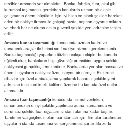
tercihler arasında yer almalıdır. . Banka, fabrika, fuar, okul gibi
kurumsal taşımacılık gerektiren konularda uzman bir ekiple
çalışmanın önemi büyüktür. İşini iyi bilen ve planlı şekilde hareket
eden bir nakliye firması ile çalıştığınızda, taşınan eşyanın miktarı
ve ebadı her ne olursa olsun güvenli şekilde yeni adresine teslim
edilir.
Amasra banka taşımacılığı
konusunda uzman kadro ve
donanımlı araçlar ile birinci sınıf nakliye hizmeti gerekmektedir.
Banka taşımacılığı yaparken titizlikle çalışan ekipler bu konuda
eğitimli olup, bankaların bilgi güvenliği prensibine uygun şekilde
nakliyesini gerçekleştirmektedirler. Bankalarda yer alan hassas ve
önemli eşyaların nakliyesi özen isteyen bir süreçtir. Elektronik
cihazlar için özel ambalajlama yapılarak hasarsız şekilde yeni
adresine teslim edilmeli, kolilerin üzerine bu konuda özel notlar
alınmalıdır.
Amasra fuar taşımacılığı
konusunda hizmet verilirken,
sunumunuzun en iyi şekilde yapılması adına, zamanında ve
sorunsuz şekilde fuar eşyalarınız stant alanına kadar taşınır.
Tanıtımın vazgeçilmezi olan fuar stantları için, firmalar tarafından
eşyaların standa taşınması ve sergilenmesi şarttır. Bu zorlu