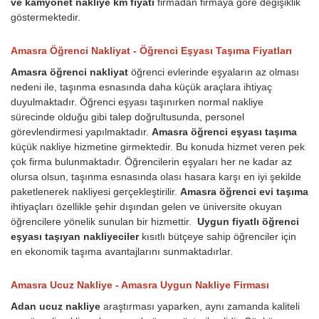
ve kamyonet nakliye km fiyatı
firmadan firmaya göre değişiklik
göstermektedir.
Amasra Öğrenci Nakliyat - Öğrenci Eşyası Taşıma Fiyatları
Amasra öğrenci nakliyat
öğrenci evlerinde eşyaların az olması
nedeni ile, taşınma esnasında daha küçük araçlara ihtiyaç
duyulmaktadır. Öğrenci eşyası taşınırken normal nakliye
sürecinde olduğu gibi talep doğrultusunda, personel
görevlendirmesi yapılmaktadır.
Amasra öğrenci eşyası taşıma
küçük nakliye hizmetine girmektedir. Bu konuda hizmet veren pek
çok firma bulunmaktadır. Öğrencilerin eşyaları her ne kadar az
olursa olsun, taşınma esnasında olası hasara karşı en iyi şekilde
paketlenerek nakliyesi gerçekleştirilir.
Amasra öğrenci evi taşıma
ihtiyaçları özellikle şehir dışından gelen ve üniversite okuyan
öğrencilere yönelik sunulan bir hizmettir.
Uygun fiyatlı öğrenci
eşyası taşıyan nakliyeciler
kısıtlı bütçeye sahip öğrenciler için
en ekonomik taşıma avantajlarını sunmaktadırlar.
Amasra Ucuz Nakliye - Amasra Uygun Nakliye Firması
Adan ucuz nakliye
araştırması yaparken, aynı zamanda kaliteli