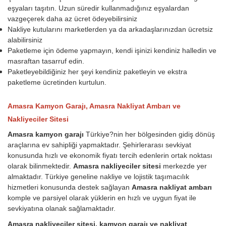
eşyaları taşıtın. Uzun süredir kullanmadığınız eşyalardan
vazgeçerek daha az ücret ödeyebilirsiniz
Nakliye kutularını marketlerden ya da arkadaşlarınızdan ücretsiz
alabilirsiniz
Paketleme için ödeme yapmayın, kendi işinizi kendiniz halledin ve
masraftan tasarruf edin.
Paketleyebildiğiniz her şeyi kendiniz paketleyin ve ekstra
paketleme ücretinden kurtulun.
Amasra Kamyon Garajı, Amasra Nakliyat Ambarı ve
Nakliyeciler Sitesi
Amasra kamyon garajı
Türkiye?nin her bölgesinden gidiş dönüş
araçlarına ev sahipliği yapmaktadır. Şehirlerarası sevkiyat
konusunda hızlı ve ekonomik fiyatı tercih edenlerin ortak noktası
olarak bilinmektedir.
Amasra nakliyeciler sitesi
merkezde yer
almaktadır. Türkiye geneline nakliye ve lojistik taşımacılık
hizmetleri konusunda destek sağlayan
Amasra nakliyat ambarı
komple ve parsiyel olarak yüklerin en hızlı ve uygun fiyat ile
sevkiyatına olanak sağlamaktadır.
Amasra nakliyeciler sitesi, kamyon garajı ve nakliyat