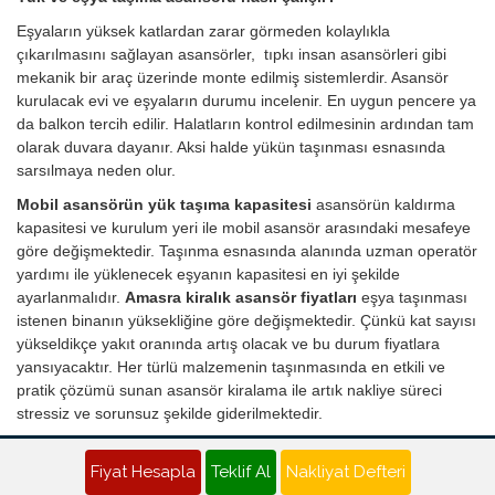
Eşyaların yüksek katlardan zarar görmeden kolaylıkla
çıkarılmasını sağlayan asansörler, tıpkı insan asansörleri gibi
mekanik bir araç üzerinde monte edilmiş sistemlerdir. Asansör
kurulacak evi ve eşyaların durumu incelenir. En uygun pencere ya
da balkon tercih edilir. Halatların kontrol edilmesinin ardından tam
olarak duvara dayanır. Aksi halde yükün taşınması esnasında
sarsılmaya neden olur.
Mobil asansörün yük taşıma kapasitesi
asansörün kaldırma
kapasitesi ve kurulum yeri ile mobil asansör arasındaki mesafeye
göre değişmektedir. Taşınma esnasında alanında uzman operatör
yardımı ile yüklenecek eşyanın kapasitesi en iyi şekilde
ayarlanmalıdır.
Amasra kiralık asansör fiyatları
eşya taşınması
istenen binanın yüksekliğine göre değişmektedir. Çünkü kat sayısı
yükseldikçe yakıt oranında artış olacak ve bu durum fiyatlara
yansıyacaktır. Her türlü malzemenin taşınmasında en etkili ve
pratik çözümü sunan asansör kiralama ile artık nakliye süreci
stressiz ve sorunsuz şekilde giderilmektedir.
Amasra Nakliyat Teklifi - Evden Eve Nakliye Fiyatı Al
Fiyat Hesapla
Teklif Al
Nakliyat Defteri