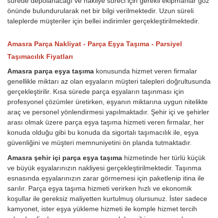
sürede depolanacağı ve nakliye süreci için gerekli ekipmanlar göz
önünde bulundurularak net bir bilgi verilmektedir. Uzun süreli
taleplerde müşteriler için bellei indirimler gerçekleştirilmektedir.
Amasra Parça Nakliyat - Parça Eşya Taşıma - Parsiyel
Taşımacılık Fiyatları
Amasra parça eşya taşıma
konusunda hizmet veren firmalar
genellikle miktarı az olan eşyaların müşteri talepleri doğrultusunda
gerçekleştirilir. Kısa sürede parça eşyaların taşınması için
profesyonel çözümler üretirken, eşyanın miktarına uygun nitelikte
araç ve personel yönlendirmesi yapılmaktadır. Şehir içi ve şehirler
arası olmak üzere parça eşya taşıma hizmeti veren firmalar, her
konuda olduğu gibi bu konuda da sigortalı taşımacılık ile, eşya
güvenliğini ve müşteri memnuniyetini ön planda tutmaktadır.
Amasra şehir içi parça eşya taşıma
hizmetinde her türlü küçük
ve büyük eşyalarınızın nakliyesi gerçekleştirilmektedir. Taşınma
esnasında eşyalarınızın zarar görmemesi için paketlenip itina ile
sarılır. Parça eşya taşıma hizmeti verirken hızlı ve ekonomik
koşullar ile gereksiz maliyetten kurtulmuş olursunuz. İster sadece
kamyonet, ister eşya yükleme hizmeti ile komple hizmet tercih