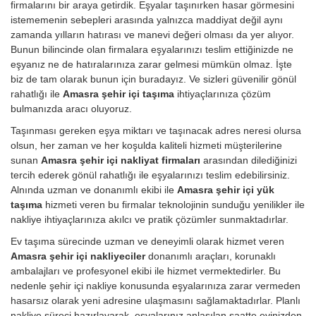
firmalarını bir araya getirdik. Eşyalar taşınırken hasar görmesini
istememenin sebepleri arasında yalnızca maddiyat değil aynı
zamanda yılların hatırası ve manevi değeri olması da yer alıyor.
Bunun bilincinde olan firmalara eşyalarınızı teslim ettiğinizde ne
eşyanız ne de hatıralarınıza zarar gelmesi mümkün olmaz. İşte
biz de tam olarak bunun için buradayız. Ve sizleri güvenilir gönül
rahatlığı ile
Amasra şehir içi taşıma
ihtiyaçlarınıza çözüm
bulmanızda aracı oluyoruz.
Taşınması gereken eşya miktarı ve taşınacak adres neresi olursa
olsun, her zaman ve her koşulda kaliteli hizmeti müşterilerine
sunan
Amasra şehir içi nakliyat firmaları
arasından dilediğinizi
tercih ederek gönül rahatlığı ile eşyalarınızı teslim edebilirsiniz.
Alnında uzman ve donanımlı ekibi ile
Amasra şehir içi yük
taşıma
hizmeti veren bu firmalar teknolojinin sunduğu yenilikler ile
nakliye ihtiyaçlarınıza akılcı ve pratik çözümler sunmaktadırlar.
Ev taşıma sürecinde uzman ve deneyimli olarak hizmet veren
Amasra şehir içi nakliyeciler
donanımlı araçları, korunaklı
ambalajları ve profesyonel ekibi ile hizmet vermektedirler. Bu
nedenle şehir içi nakliye konusunda eşyalarınıza zarar vermeden
hasarsız olarak yeni adresine ulaşmasını sağlamaktadırlar. Planlı
nakliye süreci hazırlayarak, eşyalarınız anlaşılan saatte evinizden