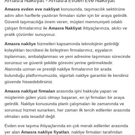
Amasra Nakliyat - Amasra Evden Eve Nakliyat
Amasra evden eve nakliyat
konusunda, taşımacılık sektörüne
adını altın harflerle yazdıran firmaları sizler için bir araya getirdik.
Güvenli taşımacılığa önem veren, müşteri memnuniyeti odaklı
çalışan firmalarımız ile
Amasra Nakliyat
ihtiyaçlarınıza, akılcı ve
pratik çözümler sunuyoruz.
Amasra nakliye
hizmetleri kapsamında teknolojinin getirdiği
kolaylıkları tecrübesi ile birleştiren firmalarımız, eşyaların
toplanması, ambalajlanması ve yeni adresine taşınması sürecinde
sorunsuz ve güvenli şekilde görevini yerine getirmektedir.
Alanında uzman ve prestijli nakliye firmalarının bir arada
bulunduğu platformumuzda, sigortalı nakliye garantisi ile kendiniz
güvende hissedebilirsiniz.
Amasra nakliyat firmaları
arasında işini hakkıyla yapan ve
müşterinin gülen yüzü olmayı başaran, en iyi firmaları bir araya
getirdik. Nakliye konusunda planlı çalışmaları ile zamanında ve
sorunsuz hizmet sunarken, her zaman ilk tercih edilenler arasında
olmaları asla tesadüf değil.
Evden eve taşıma ihtiyaçlarında en çok merak edilenler arasında
yer alan
Amasra nakliye fiyatları
, nakliye firmaları tarafından