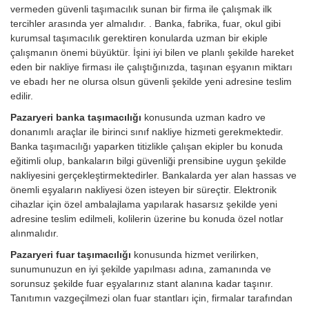
vermeden güvenli taşımacılık sunan bir firma ile çalışmak ilk
tercihler arasında yer almalıdır. . Banka, fabrika, fuar, okul gibi
kurumsal taşımacılık gerektiren konularda uzman bir ekiple
çalışmanın önemi büyüktür. İşini iyi bilen ve planlı şekilde hareket
eden bir nakliye firması ile çalıştığınızda, taşınan eşyanın miktarı
ve ebadı her ne olursa olsun güvenli şekilde yeni adresine teslim
edilir.
Pazaryeri banka taşımacılığı
konusunda uzman kadro ve
donanımlı araçlar ile birinci sınıf nakliye hizmeti gerekmektedir.
Banka taşımacılığı yaparken titizlikle çalışan ekipler bu konuda
eğitimli olup, bankaların bilgi güvenliği prensibine uygun şekilde
nakliyesini gerçekleştirmektedirler. Bankalarda yer alan hassas ve
önemli eşyaların nakliyesi özen isteyen bir süreçtir. Elektronik
cihazlar için özel ambalajlama yapılarak hasarsız şekilde yeni
adresine teslim edilmeli, kolilerin üzerine bu konuda özel notlar
alınmalıdır.
Pazaryeri fuar taşımacılığı
konusunda hizmet verilirken,
sunumunuzun en iyi şekilde yapılması adına, zamanında ve
sorunsuz şekilde fuar eşyalarınız stant alanına kadar taşınır.
Tanıtımın vazgeçilmezi olan fuar stantları için, firmalar tarafından