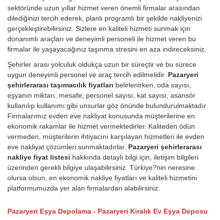
sektöründe uzun yıllar hizmet veren önemli firmalar arasından
dilediğinizi tercih ederek, planlı programlı bir şekilde nakliyenizi
gerçekleştirebilirsiniz. Sizlere en kaliteli hizmeti sunmak için
donanımlı araçları ve deneyimli personeli ile hizmet veren bu
firmalar ile yaşayacağınız taşınma stresini en aza indireceksiniz.
Şehirler arası yolculuk oldukça uzun bir süreçtir ve bu sürece
uygun deneyimli personel ve araç tercih edilmelidir.
Pazaryeri
şehirlerarası taşımacılık fiyatları
belirlenirken, oda sayısı,
eşyanın miktarı, mesafe, personel sayısı, kat sayısı, asansör
kullanılıp kullanımı gibi unsurlar göz önünde bulundurulmaktadır.
Firmalarımız evden eve nakliyat konusunda müşterilerine en
ekonomik rakamlar ile hizmet vermektedirler. Kaliteden ödün
vermeden, müşterilerin ihtiyacını karşılayan hizmetleri ile evden
eve nakliyat çözümleri sunmaktadırlar.
Pazaryeri şehirlerarası
nakliye fiyat listesi
hakkında detaylı bilgi için, iletişim bilgileri
üzerinden gerekli bilgiye ulaşabilirsiniz. Türkiye?nin neresine
olursa olsun, en ekonomik nakliye fiyatları ve kaliteli hizmetini
platformumuzda yer alan firmalardan alabilirsiniz.
Pazaryeri Eşya Depolama - Pazaryeri Kiralık Ev Eşya Deposu