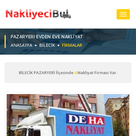
Toggl
Navig
PAZARYERI EVDEN EVE NAKLIYAT
ANASAYFA
BİLECİK
FIRMALAR
BİLECİK PAZARYERİ İlçesinde
6
Nakliyat Firması Var.