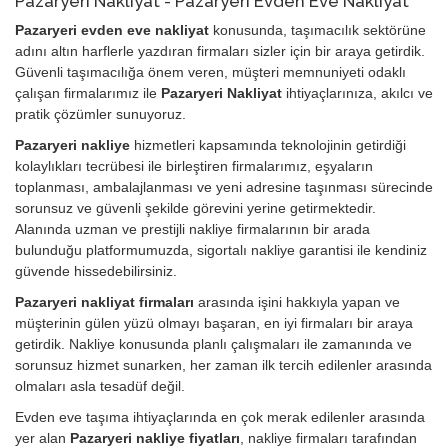
Pazaryeri Nakliyat - Pazaryeri Evden Eve Nakliyat
Pazaryeri evden eve nakliyat
konusunda, taşımacılık sektörüne
adını altın harflerle yazdıran firmaları sizler için bir araya getirdik.
Güvenli taşımacılığa önem veren, müşteri memnuniyeti odaklı
çalışan firmalarımız ile
Pazaryeri Nakliyat
ihtiyaçlarınıza, akılcı ve
pratik çözümler sunuyoruz.
Pazaryeri nakliye
hizmetleri kapsamında teknolojinin getirdiği
kolaylıkları tecrübesi ile birleştiren firmalarımız, eşyaların
toplanması, ambalajlanması ve yeni adresine taşınması sürecinde
sorunsuz ve güvenli şekilde görevini yerine getirmektedir.
Alanında uzman ve prestijli nakliye firmalarının bir arada
bulunduğu platformumuzda, sigortalı nakliye garantisi ile kendiniz
güvende hissedebilirsiniz.
Pazaryeri nakliyat firmaları
arasında işini hakkıyla yapan ve
müşterinin gülen yüzü olmayı başaran, en iyi firmaları bir araya
getirdik. Nakliye konusunda planlı çalışmaları ile zamanında ve
sorunsuz hizmet sunarken, her zaman ilk tercih edilenler arasında
olmaları asla tesadüf değil.
Evden eve taşıma ihtiyaçlarında en çok merak edilenler arasında
yer alan
Pazaryeri nakliye fiyatları
, nakliye firmaları tarafından