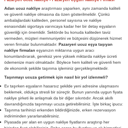
Adan ucuz nakliye
araştırması yaparken, aynı zamanda kaliteli
ve güvenli nakliye olmasına da özen gösterilmelidir. Çünkü
ambalajlardaki kaliteden, personel sayısına ve nakliye
esnasındaki sigortaya varıncaya kadar her bir detay eşyaların
güvenliği için önemlidir. Sektörde bu konuda kaliteden taviz
vermeden, müşteri memnuniyetini ve bütçesini düşünerek hizmet
veren firmalar bulunmaktadır.
Pazaryeri ucuz eşya taşıyan
nakliye firmaları
eşyanızın miktarına uygun aracı
konumlandırarak, gereksiz yere yüksek miktarda nakliye ücreti
ödemenize mani olmaktadır. Böylece hem kaliteli ve güvenli hem
de ekonomik şekilde taşınma işleminiz gerçekleşmektedir.
Taşınmayı ucuza getirmek için nasıl bir yol izlenmeli?
Ev taşırken eşyaların hasarsız şekilde yeni adresine ulaşmasını
beklemek, oldukça stresli bir süreçtir. Bunun yanında uygun fiyata
nakliye şirketi ile anlaşmak da bir diğer sıkıntıdır. Ancak akıllı
davrandığınızda taşınmayı ucuza getirebilirsiniz. İşte birkaç ipucu:
Taşınma tarihinizi erkenden bildirdiğinizde, erken rezervasyon
indiriminden yararlanabilirsiniz.
Piyasada yer alan en uygun nakliye fiyatlarını araştırıp her
birinden fiyat alabilirsiniz. Daha sonra bu fiyatları ve ek hizmetleri