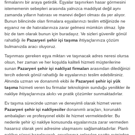
firmalarını bir araya getirdik. Eşyalar taşınırken hasar görmesini
istememenin sebepleri arasında yalnızca maddiyat değil aynı
zamanda yılların hatırası ve manevi değeri olması da yer alıyor.
Bunun bilincinde olan firmalara eşyalarınızı teslim ettiğinizde ne
eşyanız ne de hatıralarınıza zarar gelmesi mümkün olmaz. İşte
biz de tam olarak bunun için buradayız. Ve sizleri güvenilir gönül
rahatlığı ile
Pazaryeri şehir içi taşıma
ihtiyaçlarınıza çözüm
bulmanızda aracı oluyoruz.
Taşınması gereken eşya miktarı ve taşınacak adres neresi olursa
olsun, her zaman ve her koşulda kaliteli hizmeti müşterilerine
sunan
Pazaryeri şehir içi nakliyat firmaları
arasından dilediğinizi
tercih ederek gönül rahatlığı ile eşyalarınızı teslim edebilirsiniz.
Alnında uzman ve donanımlı ekibi ile
Pazaryeri şehir içi yük
taşıma
hizmeti veren bu firmalar teknolojinin sunduğu yenilikler ile
nakliye ihtiyaçlarınıza akılcı ve pratik çözümler sunmaktadırlar.
Ev taşıma sürecinde uzman ve deneyimli olarak hizmet veren
Pazaryeri şehir içi nakliyeciler
donanımlı araçları, korunaklı
ambalajları ve profesyonel ekibi ile hizmet vermektedirler. Bu
nedenle şehir içi nakliye konusunda eşyalarınıza zarar vermeden
hasarsız olarak yeni adresine ulaşmasını sağlamaktadırlar. Planlı
nakliye süreci hazırlayarak, eşyalarınız anlaşılan saatte evinizden