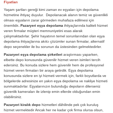
Fiyatları
Yaşam şartları gereği kimi zaman ev eşyaları için depolama
hizmetine ihtiyaç duyulur. Depolanacak alanın temiz ve güvenlikli
olması eşyaların zarar görmeden muhafaza edilmesi için
önemlidir
. Pazaryeri eşya depolama
ihtiyaçlarında kaliteli hizmet
veren firmalar müşteri memnuniyetini esas alarak
çalışmaktadırlar. Şehir hayatının temel sorunlarından olan eşya
depolama ihtiyaçlarına akılcı çözümler sunan firmalar, alternatif
depo seçenekler ile bu sorunun da üstesinden gelmektedirler.
Pazaryeri eşya depolama şirketleri
araştırması yaparken,
elbette depo konusunda güvenilir hizmet veren isimleri tercih
edersiniz. Bu konuda sizlere hem güvenilir hem de profesyonel
hizmet veren firmaları bir araya getirdik. Eşya depolama
konusunda sizlere en iyi hizmeti vermek için, farklı boyutlarda ve
bölgelerde adresinize en yakın eşya depolama ve nakliye hizmeti
sunmaktadırlar. Eşyalarınızın bulunduğu depoların dilerseniz
güvenlik kameraları ile izlenip emin ellerde olduğundan emin
olabilirsiniz.
Pazaryeri kiralık depo
hizmetleri dâhilinde pek çok kuruluş
hizmet vermektedir Ancak her ne kadar çok firma olursa olsun,