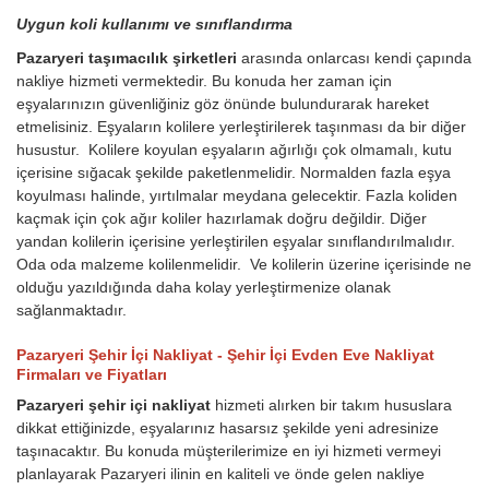
Uygun koli kullanımı ve sınıflandırma
Pazaryeri taşımacılık şirketleri
arasında onlarcası kendi çapında
nakliye hizmeti vermektedir. Bu konuda her zaman için
eşyalarınızın güvenliğiniz göz önünde bulundurarak hareket
etmelisiniz. Eşyaların kolilere yerleştirilerek taşınması da bir diğer
husustur. Kolilere koyulan eşyaların ağırlığı çok olmamalı, kutu
içerisine sığacak şekilde paketlenmelidir. Normalden fazla eşya
koyulması halinde, yırtılmalar meydana gelecektir. Fazla koliden
kaçmak için çok ağır koliler hazırlamak doğru değildir. Diğer
yandan kolilerin içerisine yerleştirilen eşyalar sınıflandırılmalıdır.
Oda oda malzeme kolilenmelidir. Ve kolilerin üzerine içerisinde ne
olduğu yazıldığında daha kolay yerleştirmenize olanak
sağlanmaktadır.
Pazaryeri Şehir İçi Nakliyat - Şehir İçi Evden Eve Nakliyat
Firmaları ve Fiyatları
Pazaryeri şehir içi nakliyat
hizmeti alırken bir takım hususlara
dikkat ettiğinizde, eşyalarınız hasarsız şekilde yeni adresinize
taşınacaktır. Bu konuda müşterilerimize en iyi hizmeti vermeyi
planlayarak Pazaryeri ilinin en kaliteli ve önde gelen nakliye