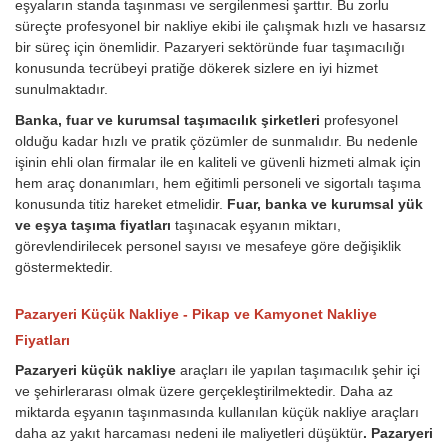
eşyaların standa taşınması ve sergilenmesi şarttır. Bu zorlu
süreçte profesyonel bir nakliye ekibi ile çalışmak hızlı ve hasarsız
bir süreç için önemlidir. Pazaryeri sektöründe fuar taşımacılığı
konusunda tecrübeyi pratiğe dökerek sizlere en iyi hizmet
sunulmaktadır.
Banka, fuar ve kurumsal taşımacılık şirketleri
profesyonel
olduğu kadar hızlı ve pratik çözümler de sunmalıdır. Bu nedenle
işinin ehli olan firmalar ile en kaliteli ve güvenli hizmeti almak için
hem araç donanımları, hem eğitimli personeli ve sigortalı taşıma
konusunda titiz hareket etmelidir.
Fuar, banka ve kurumsal yük
ve eşya taşıma fiyatları
taşınacak eşyanın miktarı,
görevlendirilecek personel sayısı ve mesafeye göre değişiklik
göstermektedir.
Pazaryeri Küçük Nakliye - Pikap ve Kamyonet Nakliye
Fiyatları
Pazaryeri küçük nakliye
araçları ile yapılan taşımacılık şehir içi
ve şehirlerarası olmak üzere gerçekleştirilmektedir. Daha az
miktarda eşyanın taşınmasında kullanılan küçük nakliye araçları
daha az yakıt harcaması nedeni ile maliyetleri düşüktür
. Pazaryeri