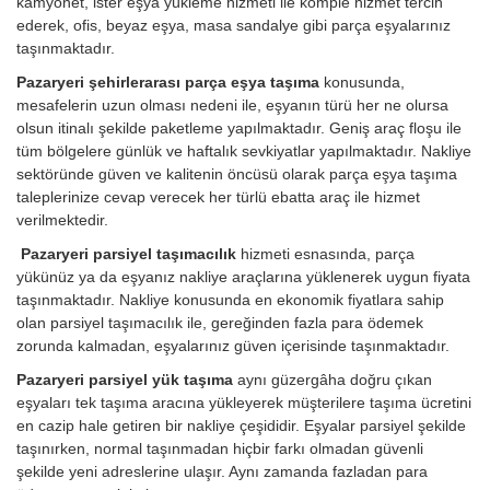
kamyonet, ister eşya yükleme hizmeti ile komple hizmet tercih
ederek, ofis, beyaz eşya, masa sandalye gibi parça eşyalarınız
taşınmaktadır.
Pazaryeri şehirlerarası parça eşya taşıma
konusunda,
mesafelerin uzun olması nedeni ile, eşyanın türü her ne olursa
olsun itinalı şekilde paketleme yapılmaktadır. Geniş araç floşu ile
tüm bölgelere günlük ve haftalık sevkiyatlar yapılmaktadır. Nakliye
sektöründe güven ve kalitenin öncüsü olarak parça eşya taşıma
taleplerinize cevap verecek her türlü ebatta araç ile hizmet
verilmektedir.
Pazaryeri parsiyel taşımacılık
hizmeti esnasında, parça
yükünüz ya da eşyanız nakliye araçlarına yüklenerek uygun fiyata
taşınmaktadır. Nakliye konusunda en ekonomik fiyatlara sahip
olan parsiyel taşımacılık ile, gereğinden fazla para ödemek
zorunda kalmadan, eşyalarınız güven içerisinde taşınmaktadır.
Pazaryeri parsiyel yük taşıma
aynı güzergâha doğru çıkan
eşyaları tek taşıma aracına yükleyerek müşterilere taşıma ücretini
en cazip hale getiren bir nakliye çeşididir. Eşyalar parsiyel şekilde
taşınırken, normal taşınmadan hiçbir farkı olmadan güvenli
şekilde yeni adreslerine ulaşır. Aynı zamanda fazladan para