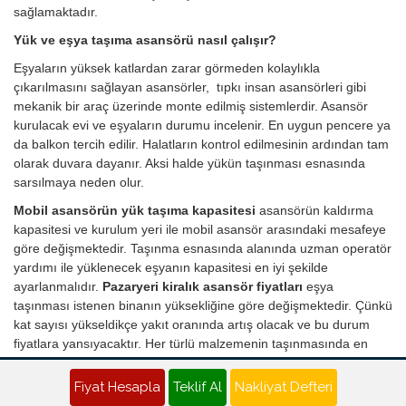
sağlamaktadır.
Yük ve eşya taşıma asansörü nasıl çalışır?
Eşyaların yüksek katlardan zarar görmeden kolaylıkla
çıkarılmasını sağlayan asansörler, tıpkı insan asansörleri gibi
mekanik bir araç üzerinde monte edilmiş sistemlerdir. Asansör
kurulacak evi ve eşyaların durumu incelenir. En uygun pencere ya
da balkon tercih edilir. Halatların kontrol edilmesinin ardından tam
olarak duvara dayanır. Aksi halde yükün taşınması esnasında
sarsılmaya neden olur.
Mobil asansörün yük taşıma kapasitesi
asansörün kaldırma
kapasitesi ve kurulum yeri ile mobil asansör arasındaki mesafeye
göre değişmektedir. Taşınma esnasında alanında uzman operatör
yardımı ile yüklenecek eşyanın kapasitesi en iyi şekilde
ayarlanmalıdır.
Pazaryeri kiralık asansör fiyatları
eşya
taşınması istenen binanın yüksekliğine göre değişmektedir. Çünkü
kat sayısı yükseldikçe yakıt oranında artış olacak ve bu durum
fiyatlara yansıyacaktır. Her türlü malzemenin taşınmasında en
etkili ve pratik çözümü sunan asansör kiralama ile artık nakliye
süreci stressiz ve sorunsuz şekilde giderilmektedir.
Fiyat Hesapla
Teklif Al
Nakliyat Defteri