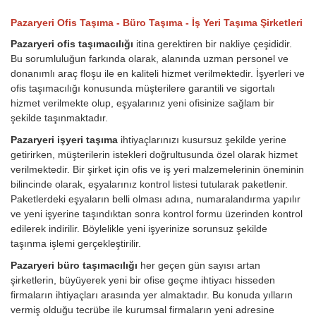
Pazaryeri Ofis Taşıma - Büro Taşıma - İş Yeri Taşıma Şirketleri
Pazaryeri ofis taşımacılığı
itina gerektiren bir nakliye çeşididir.
Bu sorumluluğun farkında olarak, alanında uzman personel ve
donanımlı araç floşu ile en kaliteli hizmet verilmektedir. İşyerleri ve
ofis taşımacılığı konusunda müşterilere garantili ve sigortalı
hizmet verilmekte olup, eşyalarınız yeni ofisinize sağlam bir
şekilde taşınmaktadır.
Pazaryeri işyeri taşıma
ihtiyaçlarınızı kusursuz şekilde yerine
getirirken, müşterilerin istekleri doğrultusunda özel olarak hizmet
verilmektedir. Bir şirket için ofis ve iş yeri malzemelerinin öneminin
bilincinde olarak, eşyalarınız kontrol listesi tutularak paketlenir.
Paketlerdeki eşyaların belli olması adına, numaralandırma yapılır
ve yeni işyerine taşındıktan sonra kontrol formu üzerinden kontrol
edilerek indirilir. Böylelikle yeni işyerinize sorunsuz şekilde
taşınma işlemi gerçekleştirilir.
Pazaryeri büro taşımacılığı
her geçen gün sayısı artan
şirketlerin, büyüyerek yeni bir ofise geçme ihtiyacı hisseden
firmaların ihtiyaçları arasında yer almaktadır. Bu konuda yılların
vermiş olduğu tecrübe ile kurumsal firmaların yeni adresine