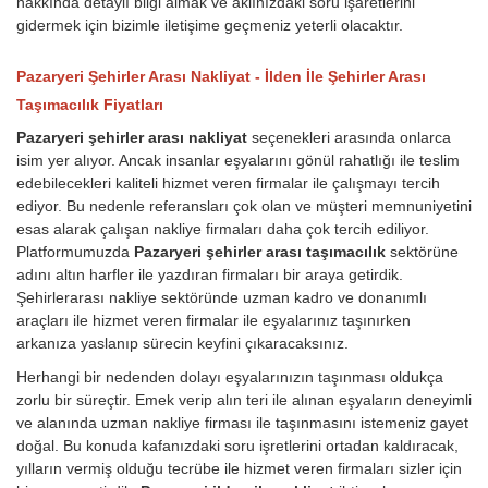
hakkında detaylı bilgi almak ve aklınızdaki soru işaretlerini
gidermek için bizimle iletişime geçmeniz yeterli olacaktır.
Pazaryeri Şehirler Arası Nakliyat - İlden İle Şehirler Arası
Taşımacılık Fiyatları
Pazaryeri şehirler arası nakliyat
seçenekleri arasında onlarca
isim yer alıyor. Ancak insanlar eşyalarını gönül rahatlığı ile teslim
edebilecekleri kaliteli hizmet veren firmalar ile çalışmayı tercih
ediyor. Bu nedenle referansları çok olan ve müşteri memnuniyetini
esas alarak çalışan nakliye firmaları daha çok tercih ediliyor.
Platformumuzda
Pazaryeri şehirler arası taşımacılık
sektörüne
adını altın harfler ile yazdıran firmaları bir araya getirdik.
Şehirlerarası nakliye sektöründe uzman kadro ve donanımlı
araçları ile hizmet veren firmalar ile eşyalarınız taşınırken
arkanıza yaslanıp sürecin keyfini çıkaracaksınız.
Herhangi bir nedenden dolayı eşyalarınızın taşınması oldukça
zorlu bir süreçtir. Emek verip alın teri ile alınan eşyaların deneyimli
ve alanında uzman nakliye firması ile taşınmasını istemeniz gayet
doğal. Bu konuda kafanızdaki soru işretlerini ortadan kaldıracak,
yılların vermiş olduğu tecrübe ile hizmet veren firmaları sizler için