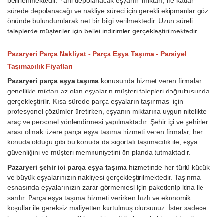
belirlenmektedir. Yani depolanacak eşyanın miktarı, ne kadar
sürede depolanacağı ve nakliye süreci için gerekli ekipmanlar göz
önünde bulundurularak net bir bilgi verilmektedir. Uzun süreli
taleplerde müşteriler için bellei indirimler gerçekleştirilmektedir.
Pazaryeri Parça Nakliyat - Parça Eşya Taşıma - Parsiyel
Taşımacılık Fiyatları
Pazaryeri parça eşya taşıma
konusunda hizmet veren firmalar
genellikle miktarı az olan eşyaların müşteri talepleri doğrultusunda
gerçekleştirilir. Kısa sürede parça eşyaların taşınması için
profesyonel çözümler üretirken, eşyanın miktarına uygun nitelikte
araç ve personel yönlendirmesi yapılmaktadır. Şehir içi ve şehirler
arası olmak üzere parça eşya taşıma hizmeti veren firmalar, her
konuda olduğu gibi bu konuda da sigortalı taşımacılık ile, eşya
güvenliğini ve müşteri memnuniyetini ön planda tutmaktadır.
Pazaryeri şehir içi parça eşya taşıma
hizmetinde her türlü küçük
ve büyük eşyalarınızın nakliyesi gerçekleştirilmektedir. Taşınma
esnasında eşyalarınızın zarar görmemesi için paketlenip itina ile
sarılır. Parça eşya taşıma hizmeti verirken hızlı ve ekonomik
koşullar ile gereksiz maliyetten kurtulmuş olursunuz. İster sadece