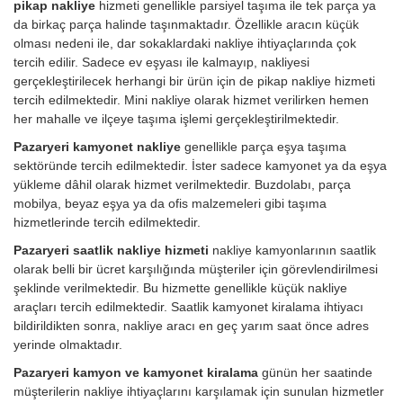
pikap nakliye
hizmeti genellikle parsiyel taşıma ile tek parça ya
da birkaç parça halinde taşınmaktadır. Özellikle aracın küçük
olması nedeni ile, dar sokaklardaki nakliye ihtiyaçlarında çok
tercih edilir. Sadece ev eşyası ile kalmayıp, nakliyesi
gerçekleştirilecek herhangi bir ürün için de pikap nakliye hizmeti
tercih edilmektedir. Mini nakliye olarak hizmet verilirken hemen
her mahalle ve ilçeye taşıma işlemi gerçekleştirilmektedir.
Pazaryeri kamyonet nakliye
genellikle parça eşya taşıma
sektöründe tercih edilmektedir. İster sadece kamyonet ya da eşya
yükleme dâhil olarak hizmet verilmektedir. Buzdolabı, parça
mobilya, beyaz eşya ya da ofis malzemeleri gibi taşıma
hizmetlerinde tercih edilmektedir.
Pazaryeri saatlik nakliye hizmeti
nakliye kamyonlarının saatlik
olarak belli bir ücret karşılığında müşteriler için görevlendirilmesi
şeklinde verilmektedir. Bu hizmette genellikle küçük nakliye
araçları tercih edilmektedir. Saatlik kamyonet kiralama ihtiyacı
bildirildikten sonra, nakliye aracı en geç yarım saat önce adres
yerinde olmaktadır.
Pazaryeri kamyon ve kamyonet kiralama
günün her saatinde
müşterilerin nakliye ihtiyaçlarını karşılamak için sunulan hizmetler