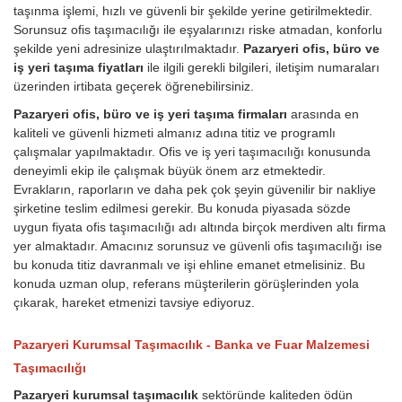
taşınma işlemi, hızlı ve güvenli bir şekilde yerine getirilmektedir.
Sorunsuz ofis taşımacılığı ile eşyalarınızı riske atmadan, konforlu
şekilde yeni adresinize ulaştırılmaktadır.
Pazaryeri ofis, büro ve
iş yeri taşıma fiyatları
ile ilgili gerekli bilgileri, iletişim numaraları
üzerinden irtibata geçerek öğrenebilirsiniz.
Pazaryeri ofis, büro ve iş yeri taşıma firmaları
arasında en
kaliteli ve güvenli hizmeti almanız adına titiz ve programlı
çalışmalar yapılmaktadır. Ofis ve iş yeri taşımacılığı konusunda
deneyimli ekip ile çalışmak büyük önem arz etmektedir.
Evrakların, raporların ve daha pek çok şeyin güvenilir bir nakliye
şirketine teslim edilmesi gerekir. Bu konuda piyasada sözde
uygun fiyata ofis taşımacılığı adı altında birçok merdiven altı firma
yer almaktadır. Amacınız sorunsuz ve güvenli ofis taşımacılığı ise
bu konuda titiz davranmalı ve işi ehline emanet etmelisiniz. Bu
konuda uzman olup, referans müşterilerin görüşlerinden yola
çıkarak, hareket etmenizi tavsiye ediyoruz.
Pazaryeri Kurumsal Taşımacılık - Banka ve Fuar Malzemesi
Taşımacılığı
Pazaryeri kurumsal taşımacılık
sektöründe kaliteden ödün