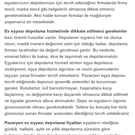
eşyalarınızın depolanması için tercih edeceğiniz firmalarda firma
tescil, marka tescil gibi belgelerin olmasına dikkat etmeniz
gerekmektedir. Aksi halde korsan firmalar ile mağduriyet
yaşamanız an meselesidir.
Ev eşyası depolama hizmetinde dikkate edilmesi gerekenler
bazı önemli hususlar vardır. Depolanan eşyanız her ne olursa
olsun, maddi manevi değerinin sizin için olduğu kadar, depolama
firması tarafından da değerli görülmesi şarttır. Bu nedenle,
emanet bilinci ile bakıp, itina ile taşınmalı ve depolanmalıdır.
Eşyalarınız için depolama hizmeti alırken eşya depolama
sözleşmesi, eşya depolama sigortası ve resmi güvencelerini
taşıyan yasal firmaları tercih etmelisiniz. Pazaryeri eşya deposu
tercih ettiğinizde deponun güvenlik sistemleri ile korunması
gerekir. Rutubetsiz, küf barındırmayan, haşeratlara karşı
ilaçlanmış, ısı değişimine karşı dayanıklı olmasına dikkat edilmeli
ve eşyalar güvence altına alınmalıdır. Depo ve eşyaların sigorta
güvencesinde olması gerekmektedir. Sizlere bu konuda her türlü
güvenceyi sunan firmalar arasından dilediğinizi tercih edebilirsiniz.
Pazaryeri ev eşyası depolama fiyatları
eşyaların niteliğine,
günlük, haftalık, aylık ve yıllık depolanma süresine göre