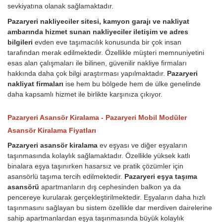
sevkiyatına olanak sağlamaktadır.
Pazaryeri nakliyeciler sitesi, kamyon garajı ve nakliyat
ambarında hizmet sunan nakliyeciler iletişim ve adres
bilgileri
evden eve taşımacılık konusunda bir çok insan
tarafından merak edilmektedir. Özellikle müşteri memnuniyetini
esas alan çalışmaları ile bilinen, güvenilir nakliye firmaları
hakkında daha çok bilgi araştırması yapılmaktadır.
Pazaryeri
nakliyat firmaları
ise hem bu bölgede hem de ülke genelinde
daha kapsamlı hizmet ile birlikte karşınıza çıkıyor.
Pazaryeri Asansör Kiralama - Pazaryeri Mobil Modüler
Asansör Kiralama Fiyatları
Pazaryeri asansör kiralama
ev eşyası ve diğer eşyaların
taşınmasında kolaylık sağlamaktadır. Özellikle yüksek katlı
binalara eşya taşınırken hasarsız ve pratik çözümler için
asansörlü taşıma tercih edilmektedir.
Pazaryeri eşya taşıma
asansörü
apartmanların dış cephesinden balkon ya da
pencereye kurularak gerçekleştirilmektedir. Eşyaların daha hızlı
taşınmasını sağlayan bu sistem özellikle dar merdiven dairelerine
sahip apartmanlardan eşya taşınmasında büyük kolaylık