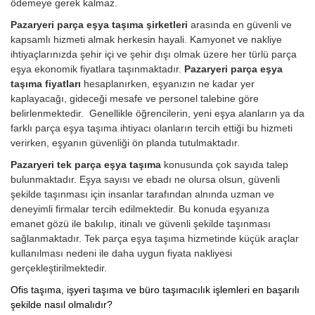
ödemeye gerek kalmaz.
Pazaryeri parça eşya taşıma şirketleri
arasında en güvenli ve
kapsamlı hizmeti almak herkesin hayali. Kamyonet ve nakliye
ihtiyaçlarınızda şehir içi ve şehir dışı olmak üzere her türlü parça
eşya ekonomik fiyatlara taşınmaktadır.
Pazaryeri parça eşya
taşıma fiyatları
hesaplanırken, eşyanızın ne kadar yer
kaplayacağı, gideceği mesafe ve personel talebine göre
belirlenmektedir. Genellikle öğrencilerin, yeni eşya alanların ya da
farklı parça eşya taşıma ihtiyacı olanların tercih ettiği bu hizmeti
verirken, eşyanın güvenliği ön planda tutulmaktadır.
Pazaryeri tek parça eşya taşıma
konusunda çok sayıda talep
bulunmaktadır. Eşya sayısı ve ebadı ne olursa olsun, güvenli
şekilde taşınması için insanlar tarafından alnında uzman ve
deneyimli firmalar tercih edilmektedir. Bu konuda eşyanıza
emanet gözü ile bakılıp, itinalı ve güvenli şekilde taşınması
sağlanmaktadır. Tek parça eşya taşıma hizmetinde küçük araçlar
kullanılması nedeni ile daha uygun fiyata nakliyesi
gerçekleştirilmektedir.
Ofis taşıma, işyeri taşıma ve büro taşımacılık işlemleri en başarılı
şekilde nasıl olmalıdır?