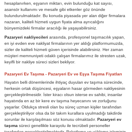
hesaplanırken, eşyanın miktarı, evin bulunduğu kat sayısı,
asansör kullanımı ve mesafe gibi etkenler göz önünde
bulundurulmaktadır. Bu konuda piyasada yer alan diğer firmalara
nazaran, kaliteli hizmeti uygun fiyata alma ayrıcalığını
bünyemizdeki firmalar aracılığı ile yaşayabilirsiniz.
Pazaryeri nakliyecileri
arasında, profesyonel taşımacılık yapan,
en iyi evden eve nakliyat firmalarının yer aldığı platformumuzda,
sizler de kaliteli hizmeti güven içerisinde alabilirsiniz. Her zaman
müşteri memnuniyeti odaklı çalışan firmalarımız ile stresten uzak,
keyifli bir nakliye süreci sizleri bekliyor.
Pazaryeri Ev Taşıma - Pazaryeri Ev ve Eşya Taşıma Fiyatları
Hayatın belli dönemlerinde ihtiyaç duyulan ev taşıma sürecinde,
herkesin ortak düşüncesi, eşyaların hasar görmeden nakliyesinin
gerçekleştirilmesidir. İster kiracı olsun isterse ev sahibi, insanlar
hayatında en az bir kere ev taşıma heyecanını ve zorluğunu
yaşarlar. Oldukça stresli olan bu süreç uzman kişiler tarafından
gerçekleştiriliyor olsa da bir takım kurallara uyulmadığı takdirde
sorunlar ile karşılaşılması söz konusu olmaktadır.
Pazaryeri ev
taşıma
süreci genellikle karayolu ile tecrübeli personeller
tarafından gerçekleştirilmektedir. Paketleme ve yükleme işleminin