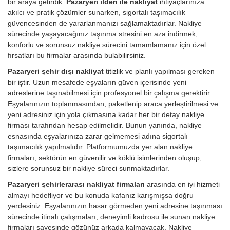
bir araya getirdik.
Pazaryeri ilden ile nakliyat
ihtiyaçlarınıza
akılcı ve pratik çözümler sunarken, sigortalı taşımacılık
güvencesinden de yararlanmanızı sağlamaktadırlar. Nakliye
sürecinde yaşayacağınız taşınma stresini en aza indirmek,
konforlu ve sorunsuz nakliye sürecini tamamlamanız için özel
fırsatları bu firmalar arasında bulabilirsiniz.
Pazaryeri şehir dışı nakliyat
titizlik ve planlı yapılması gereken
bir iştir. Uzun mesafede eşyaların güven içerisinde yeni
adreslerine taşınabilmesi için profesyonel bir çalışma gerektirir.
Eşyalarınızın toplanmasından, paketlenip araca yerleştirilmesi ve
yeni adresiniz için yola çıkmasına kadar her bir detay nakliye
firması tarafından hesap edilmelidir. Bunun yanında, nakliye
esnasında eşyalarınıza zarar gelmemesi adına sigortalı
taşımacılık yapılmalıdır. Platformumuzda yer alan nakliye
firmaları, sektörün en güvenilir ve köklü isimlerinden oluşup,
sizlere sorunsuz bir nakliye süreci sunmaktadırlar.
Pazaryeri şehirlerarası nakliyat firmaları
arasında en iyi hizmeti
almayı hedefliyor ve bu konuda kafanız karışmışsa doğru
yerdesiniz. Eşyalarınızın hasar görmeden yeni adresine taşınması
sürecinde itinalı çalışmaları, deneyimli kadrosu ile sunan nakliye
firmaları sayesinde gözünüz arkada kalmayacak. Nakliye