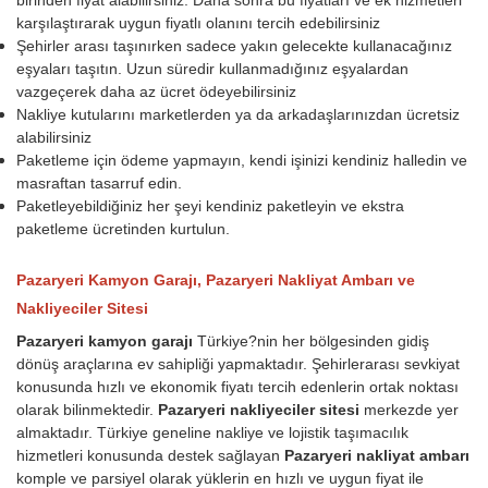
karşılaştırarak uygun fiyatlı olanını tercih edebilirsiniz
Şehirler arası taşınırken sadece yakın gelecekte kullanacağınız
eşyaları taşıtın. Uzun süredir kullanmadığınız eşyalardan
vazgeçerek daha az ücret ödeyebilirsiniz
Nakliye kutularını marketlerden ya da arkadaşlarınızdan ücretsiz
alabilirsiniz
Paketleme için ödeme yapmayın, kendi işinizi kendiniz halledin ve
masraftan tasarruf edin.
Paketleyebildiğiniz her şeyi kendiniz paketleyin ve ekstra
paketleme ücretinden kurtulun.
Pazaryeri Kamyon Garajı, Pazaryeri Nakliyat Ambarı ve
Nakliyeciler Sitesi
Pazaryeri kamyon garajı
Türkiye?nin her bölgesinden gidiş
dönüş araçlarına ev sahipliği yapmaktadır. Şehirlerarası sevkiyat
konusunda hızlı ve ekonomik fiyatı tercih edenlerin ortak noktası
olarak bilinmektedir.
Pazaryeri nakliyeciler sitesi
merkezde yer
almaktadır. Türkiye geneline nakliye ve lojistik taşımacılık
hizmetleri konusunda destek sağlayan
Pazaryeri nakliyat ambarı
komple ve parsiyel olarak yüklerin en hızlı ve uygun fiyat ile