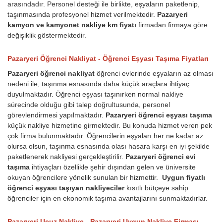
arasındadır. Personel desteği ile birlikte, eşyaların paketlenip,
taşınmasında profesyonel hizmet verilmektedir.
Pazaryeri
kamyon ve kamyonet nakliye km fiyatı
firmadan firmaya göre
değişiklik göstermektedir.
Pazaryeri Öğrenci Nakliyat - Öğrenci Eşyası Taşıma Fiyatları
Pazaryeri öğrenci nakliyat
öğrenci evlerinde eşyaların az olması
nedeni ile, taşınma esnasında daha küçük araçlara ihtiyaç
duyulmaktadır. Öğrenci eşyası taşınırken normal nakliye
sürecinde olduğu gibi talep doğrultusunda, personel
görevlendirmesi yapılmaktadır.
Pazaryeri öğrenci eşyası taşıma
küçük nakliye hizmetine girmektedir. Bu konuda hizmet veren pek
çok firma bulunmaktadır. Öğrencilerin eşyaları her ne kadar az
olursa olsun, taşınma esnasında olası hasara karşı en iyi şekilde
paketlenerek nakliyesi gerçekleştirilir.
Pazaryeri öğrenci evi
taşıma
ihtiyaçları özellikle şehir dışından gelen ve üniversite
okuyan öğrencilere yönelik sunulan bir hizmettir.
Uygun fiyatlı
öğrenci eşyası taşıyan nakliyeciler
kısıtlı bütçeye sahip
öğrenciler için en ekonomik taşıma avantajlarını sunmaktadırlar.
Pazaryeri Ucuz Nakliye - Pazaryeri Uygun Nakliye Firması