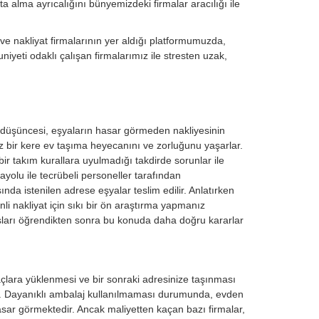
a alma ayrıcalığını bünyemizdeki firmalar aracılığı ile
ve nakliyat firmalarının yer aldığı platformumuzda,
niyeti odaklı çalışan firmalarımız ile stresten uzak,
k düşüncesi, eşyaların hasar görmeden nakliyesinin
 az bir kere ev taşıma heyecanını ve zorluğunu yaşarlar.
bir takım kurallara uyulmadığı takdirde sorunlar ile
ayolu ile tecrübeli personeller tarafından
nda istenilen adrese eşyalar teslim edilir. Anlatırken
i nakliyat için sıkı bir ön araştırma yapmanız
sları öğrendikten sonra bu konuda daha doğru kararlar
çlara yüklenmesi ve bir sonraki adresinize taşınması
r. Dayanıklı ambalaj kullanılmaması durumunda, evden
sar görmektedir. Ancak maliyetten kaçan bazı firmalar,