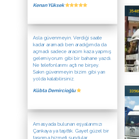
Kenan Yüksek
354
Asla güvenmeyin. Verdiği saate
kadar aramadı ben aradığımda da
açmadı sadece aracım kaza yapmış
gelemiyorum gibi bir bahane yazdı.
Ne telefonlarımı açtı ne birşey.
Sakın güvenmeyin bizim gibi yarı
yolda kalabilirsiniz.
Kübta Demircioğlu
339
Amasyada bulunan eşyalarımızı
Çankaya ya taşıttık. Gayet güzel bir
taşınma hizmeti sundular.