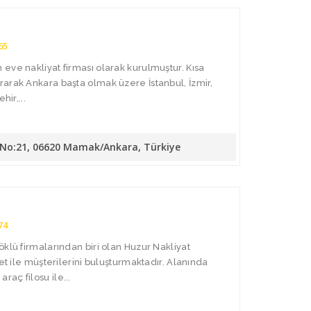
65
eve nakliyat firması olarak kurulmuştur. Kısa
arak Ankara başta olmak üzere İstanbul, İzmir,
hir,...
. No:21, 06620 Mamak/Ankara, Türkiye
74
öklü firmalarından biri olan Huzur Nakliyat
met ile müşterilerini buluşturmaktadır. Alanında
aç filosu ile...