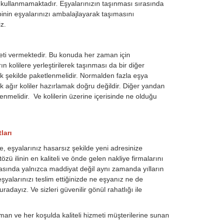
j kullanmamaktadır. Eşyalarınızın taşınması sırasında
inin eşyalarınızı ambalajlayarak taşımasını
z.
eti vermektedir. Bu konuda her zaman için
 kolilere yerleştirilerek taşınması da bir diğer
ak şekilde paketlenmelidir. Normalden fazla eşya
k ağır koliler hazırlamak doğru değildir. Diğer yandan
ilenmelidir. Ve kolilerin üzerine içerisinde ne olduğu
ları
de, eşyalarınız hasarsız şekilde yeni adresinize
zü ilinin en kaliteli ve önde gelen nakliye firmalarını
rasında yalnızca maddiyat değil aynı zamanda yılların
şyalarınızı teslim ettiğinizde ne eşyanız ne de
dayız. Ve sizleri güvenilir gönül rahatlığı ile
an ve her koşulda kaliteli hizmeti müşterilerine sunan