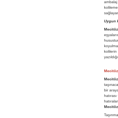
ambalaj 
kolileme
sağlayar
Uygun k
Mecitözü
eşyaları
husustur
koyulmas
kolileri
yazıldığ
Mecitözü
Mecitöz
taşınaca
bir aray
hatırası
hatırala
Mecitöz
Taşınmas