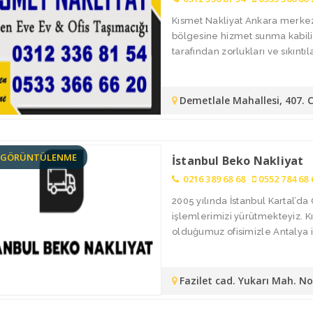
Kısmet Nakliyat Ankara merkez
bölgesine hizmet sunma kabiliy
tarafından zorlukları ve sıkıntılar
Demetlale Mahallesi, 407. 
6 GÖRÜNTÜLENME
İstanbul Beko Nakliyat
0216 389 68 68
0552 784 68 
2005 yılında İstanbul Kartal’
işlemlerimizi yürütmekteyiz. 
olduğumuz ofisimizle Antalya i
Fazilet cad. Yukarı Mah. N