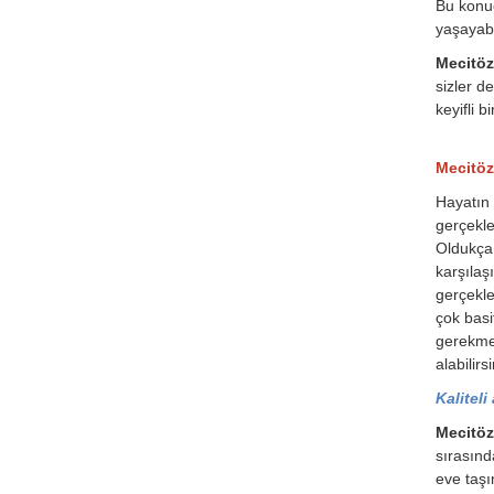
Bu konud
yaşayabil
Mecitöz
sizler d
keyifli b
Mecitöz
Hayatın 
gerçekle
Oldukça 
karşılaş
gerçekle
çok basi
gerekmek
alabilirsi
Kaliteli
Mecitöz
sırasınd
eve taşı