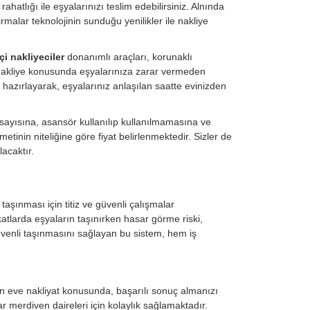
ahatlığı ile eşyalarınızı teslim edebilirsiniz. Alnında
rmalar teknolojinin sunduğu yenilikler ile nakliye
çi nakliyeciler
donanımlı araçları, korunaklı
i nakliye konusunda eşyalarınıza zarar vermeden
 hazırlayarak, eşyalarınız anlaşılan saatte evinizden
 sayısına, asansör kullanılıp kullanılmamasına ve
tinin niteliğine göre fiyat belirlenmektedir. Sizler de
acaktır.
taşınması için titiz ve güvenli çalışmalar
katlarda eşyaların taşınırken hasar görme riski,
üvenli taşınmasını sağlayan bu sistem, hem iş
.
den eve nakliyat konusunda, başarılı sonuç almanızı
r merdiven daireleri için kolaylık sağlamaktadır.