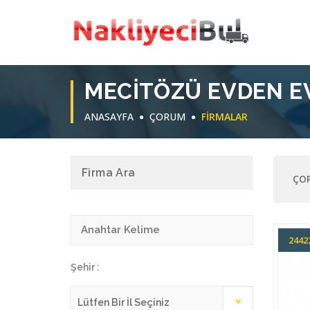
MECITÖZÜ EVDEN E
ANASAYFA
ÇORUM
FIRMALAR
Firma Ara
ÇOR
244
Şehir :