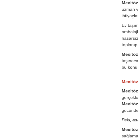
Mecitözü
uzman ve
ihtiyaçl
Ev taşı
ambalajl
hasarsız
toplanıp
Mecitözü
taşınaca
bu konu 
Mecitöz
Mecitöz
gerçekle
Mecitöz
gücünde
Peki,
as
Mecitöz
sağlamak