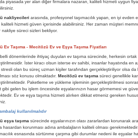
a piyasada yer alan diğer firmalara nazaran, kaliteli hizmeti uygun fiyat
irsiniz.
ü nakliyecileri
arasında, profesyonel taşımacılık yapan, en iyi evden e
e kaliteli hizmeti güven içerisinde alabilirsiniz. Her zaman müşteri memnu
ir nakliye süreci sizleri bekliyor.
ü Ev Taşıma - Mecitözü Ev ve Eşya Taşıma Fiyatları
belli dönemlerinde ihtiyaç duyulan ev taşıma sürecinde, herkesin orta
ştirilmesidir. İster kiracı olsun isterse ev sahibi, insanlar hayatında en
stresli olan bu süreç uzman kişiler tarafından gerçekleştiriliyor olsa da 
ılması söz konusu olmaktadır.
Mecitözü ev taşıma
süreci genellikle kar
ştirilmektedir. Paketleme ve yükleme işleminin gerçekleştirilmesi sonrası
t gibi gelen bu işlem öncesinde eşyalarınızın hasar görmemesi ve güvenl
tedir. Ev ve eşya taşıma hizmeti alırken dikkat etmeniz gereken husu
niz.
 ambalaj kullanılmalıdır
ü eşya taşıma
sürecinde eşyalarınızın olası zararlardan korunarak ara
a hasardan korunması adına ambalajların kaliteli olması gerekmektedi
macılık esnasında sürtünme çarpma gibi durumlar nedeni ile eşyalar ha