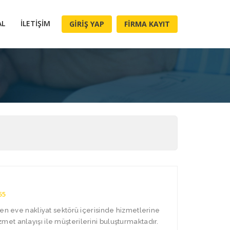
AL
İLETIŞIM
GIRIŞ YAP
FIRMA KAYIT
55
den eve nakliyat sektörü içerisinde hizmetlerine
t anlayışı ile müşterilerini buluşturmaktadır.