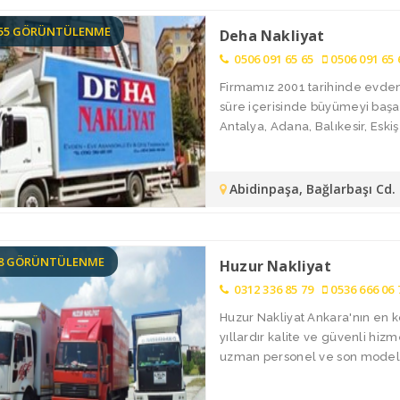
855 GÖRÜNTÜLENME
Deha Nakliyat
0506 091 65 65
0506 091 65 
Firmamız 2001 tarihinde evden 
süre içerisinde büyümeyi başar
Antalya, Adana, Balıkesir, Eskişe
Abidinpaşa, Bağlarbaşı Cd
68 GÖRÜNTÜLENME
Huzur Nakliyat
0312 336 85 79
0536 666 06 
Huzur Nakliyat Ankara'nın en k
yıllardır kalite ve güvenli hiz
uzman personel ve son model ar