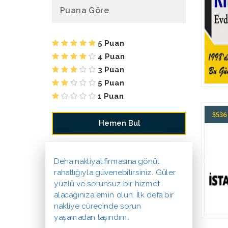
Puana Göre
5 Puan
4 Puan
3 Puan
5 Puan
1 Puan
553
Deha nakliyat firmasına gönül
rahatlığıyla güvenebilirsiniz. Güler
yüzlü ve sorunsuz bir hizmet
alacağınıza emin olun. İlk defa bir
nakliye cürecinde sorun
yaşamadan taşındım.