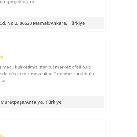
r gerçekleştird...
 Cd. No:2, 06620 Mamak/Ankara, Türkiye
05
macılık şirketimiz İstanbul merkez ofisli olup
de de ofislerimiz mevcuttur. Firmamız kurulduğu
ar...
10 Muratpaşa/Antalya, Türkiye
20