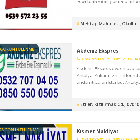
2001 tarihinden günümüze kada
Mehtap Mahallesi, Okullar
2 GÖRÜNTÜLENME
Akdeniz Ekspres
0850 550 05 05
0532 707 04 
Akdeniz Ekspres evden eve taşı
Antalya, Ankara, İzmir illerin
andan itibaren İstanbul Antalya 
Etiler, Kızılırmak Cd., 070
128 GÖRÜNTÜLENME
Kısmet Nakliyat
0312 336 81 54
0533 366 66 