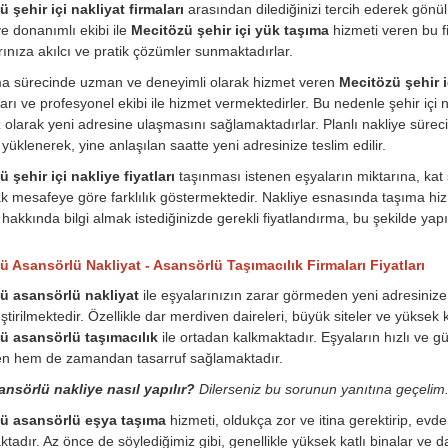
 şehir içi nakliyat firmaları
arasından dilediğinizi tercih ederek gönül r
 donanımlı ekibi ile
Mecitözü şehir içi yük taşıma
hizmeti veren bu fi
arınıza akılcı ve pratik çözümler sunmaktadırlar.
ma sürecinde uzman ve deneyimli olarak hizmet veren
Mecitözü şehir i
arı ve profesyonel ekibi ile hizmet vermektedirler. Bu nedenle şehir iç
 olarak yeni adresine ulaşmasını sağlamaktadırlar. Planlı nakliye süreci
 yüklenerek, yine anlaşılan saatte yeni adresinize teslim edilir.
 şehir içi nakliye fiyatları
taşınması istenen eşyaların miktarına, kat
k mesafeye göre farklılık göstermektedir. Nakliye esnasında taşıma hizme
hakkında bilgi almak istediğinizde gerekli fiyatlandırma, bu şekilde yapıl
ü Asansörlü Nakliyat - Asansörlü Taşımacılık Firmaları Fiyatları
ü asansörlü nakliyat
ile eşyalarınızın zarar görmeden yeni adresinize 
ştirilmektedir. Özellikle dar merdiven daireleri, büyük siteler ve yüksek 
ü asansörlü taşımacılık
ile ortadan kalkmaktadır. Eşyaların hızlı ve g
n hem de zamandan tasarruf sağlamaktadır.
ansörlü nakliye nasıl yapılır?
Dilerseniz bu sorunun yanıtına geçelim
ü asansörlü eşya taşıma
hizmeti, oldukça zor ve itina gerektirip, ev
tadır. Az önce de söylediğimiz gibi, genellikle yüksek katlı binalar ve da