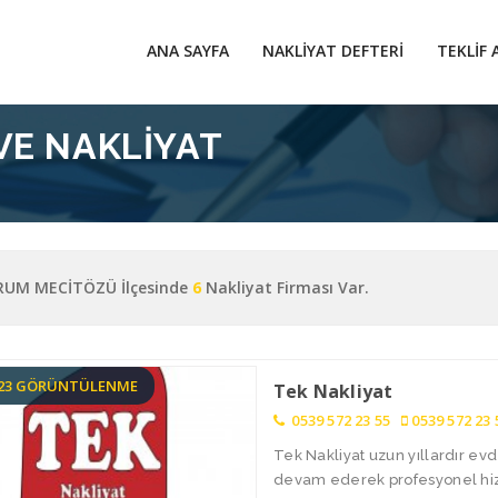
ANA SAYFA
NAKLIYAT DEFTERI
TEKLIF 
VE NAKLIYAT
UM MECİTÖZÜ İlçesinde
6
Nakliyat Firması Var.
223 GÖRÜNTÜLENME
Tek Nakliyat
0539 572 23 55
0539 572 23 
Tek Nakliyat uzun yıllardır ev
devam ederek profesyonel hizme