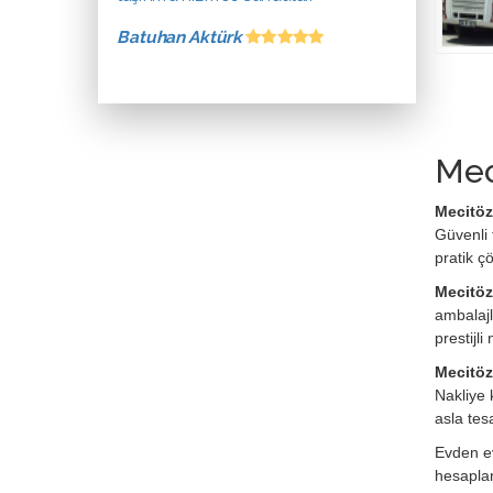
Batuhan Aktürk
Mec
Mecitöz
Güvenli 
pratik ç
Mecitöz
ambalajl
prestijl
Mecitözü
Nakliye 
asla tes
Evden ev
hesaplan