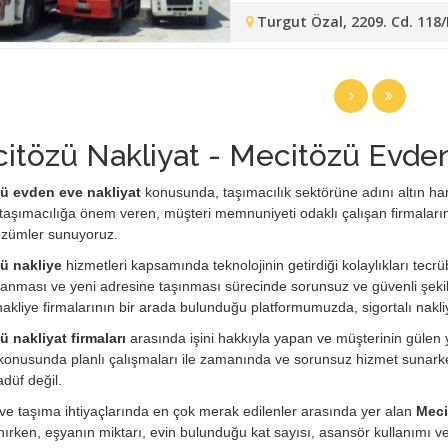
Turgut Özal, 2209. Cd. 118
itözü Nakliyat - Mecitözü Evden
ü evden eve nakliyat
konusunda, taşımacılık sektörüne adını altın harfle
taşımacılığa önem veren, müşteri memnuniyeti odaklı çalışan firmaları
özümler sunuyoruz.
ü nakliye
hizmetleri kapsamında teknolojinin getirdiği kolaylıkları tecrüb
anması ve yeni adresine taşınması sürecinde sorunsuz ve güvenli şekil
i nakliye firmalarının bir arada bulunduğu platformumuzda, sigortalı nakli
 nakliyat firmaları
arasında işini hakkıyla yapan ve müşterinin gülen yü
konusunda planlı çalışmaları ile zamanında ve sorunsuz hizmet sunarken
adüf değil.
e taşıma ihtiyaçlarında en çok merak edilenler arasında yer alan
Meci
ırken, eşyanın miktarı, evin bulunduğu kat sayısı, asansör kullanımı 