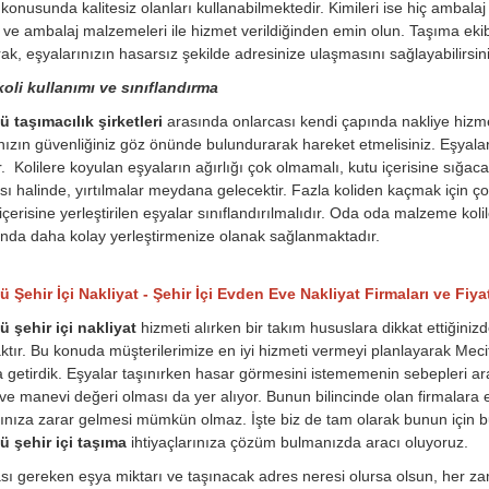
konusunda kalitesiz olanları kullanabilmektedir. Kimileri ise hiç ambala
 ve ambalaj malzemeleri ile hizmet verildiğinden emin olun. Taşıma ekib
ak, eşyalarınızın hasarsız şekilde adresinize ulaşmasını sağlayabilirsini
oli kullanımı ve sınıflandırma
 taşımacılık şirketleri
arasında onlarcası kendi çapında nakliye hizm
nızın güvenliğiniz göz önünde bulundurarak hareket etmelisiniz. Eşyaların
. Kolilere koyulan eşyaların ağırlığı çok olmamalı, kutu içerisine sığac
ı halinde, yırtılmalar meydana gelecektir. Fazla koliden kaçmak için ço
n içerisine yerleştirilen eşyalar sınıflandırılmalıdır. Oda oda malzeme kol
ında daha kolay yerleştirmenize olanak sağlanmaktadır.
 Şehir İçi Nakliyat - Şehir İçi Evden Eve Nakliyat Firmaları ve Fiyat
ü şehir içi nakliyat
hizmeti alırken bir takım hususlara dikkat ettiğiniz
ktır. Bu konuda müşterilerimize en iyi hizmeti vermeyi planlayarak Mecitö
a getirdik. Eşyalar taşınırken hasar görmesini istememenin sebepleri a
 ve manevi değeri olması da yer alıyor. Bunun bilincinde olan firmalara e
rınıza zarar gelmesi mümkün olmaz. İşte biz de tam olarak bunun için bura
ü şehir içi taşıma
ihtiyaçlarınıza çözüm bulmanızda aracı oluyoruz.
ı gereken eşya miktarı ve taşınacak adres neresi olursa olsun, her zam