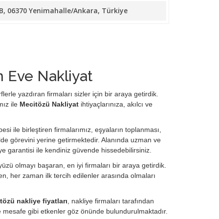
/B, 06370 Yenimahalle/Ankara, Türkiye
 Eve Nakliyat
rle yazdıran firmaları sizler için bir araya getirdik.
mız ile
Mecitözü Nakliyat
ihtiyaçlarınıza, akılcı ve
esi ile birleştiren firmalarımız, eşyaların toplanması,
de görevini yerine getirmektedir. Alanında uzman ve
ye garantisi ile kendiniz güvende hissedebilirsiniz.
zü olmayı başaran, en iyi firmaları bir araya getirdik.
, her zaman ilk tercih edilenler arasında olmaları
tözü nakliye fiyatları
, nakliye firmaları tarafından
ve mesafe gibi etkenler göz önünde bulundurulmaktadır.