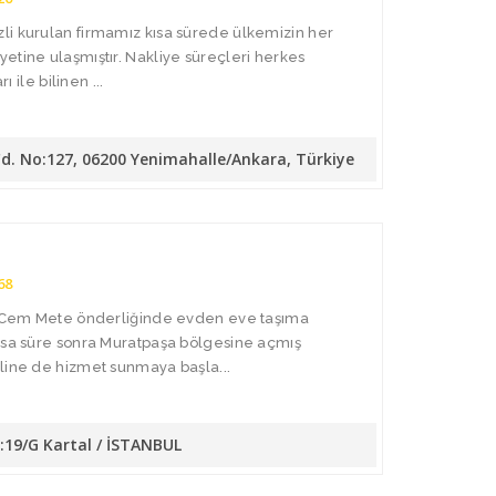
li kurulan firmamız kısa sürede ülkemizin her
etine ulaşmıştır. Nakliye süreçleri herkes
ı ile bilinen ...
Cd. No:127, 06200 Yenimahalle/Ankara, Türkiye
68
da Cem Mete önderliğinde evden eve taşıma
Kısa süre sonra Muratpaşa bölgesine açmış
line de hizmet sunmaya başla...
o:19/G Kartal / İSTANBUL