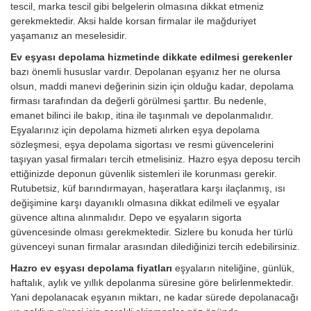
tescil, marka tescil gibi belgelerin olmasına dikkat etmeniz
gerekmektedir. Aksi halde korsan firmalar ile mağduriyet
yaşamanız an meselesidir.
Ev eşyası depolama hizmetinde dikkate edilmesi gerekenler
bazı önemli hususlar vardır. Depolanan eşyanız her ne olursa
olsun, maddi manevi değerinin sizin için olduğu kadar, depolama
firması tarafından da değerli görülmesi şarttır. Bu nedenle,
emanet bilinci ile bakıp, itina ile taşınmalı ve depolanmalıdır.
Eşyalarınız için depolama hizmeti alırken eşya depolama
sözleşmesi, eşya depolama sigortası ve resmi güvencelerini
taşıyan yasal firmaları tercih etmelisiniz. Hazro eşya deposu tercih
ettiğinizde deponun güvenlik sistemleri ile korunması gerekir.
Rutubetsiz, küf barındırmayan, haşeratlara karşı ilaçlanmış, ısı
değişimine karşı dayanıklı olmasına dikkat edilmeli ve eşyalar
güvence altına alınmalıdır. Depo ve eşyaların sigorta
güvencesinde olması gerekmektedir. Sizlere bu konuda her türlü
güvenceyi sunan firmalar arasından dilediğinizi tercih edebilirsiniz.
Hazro ev eşyası depolama fiyatları
eşyaların niteliğine, günlük,
haftalık, aylık ve yıllık depolanma süresine göre belirlenmektedir.
Yani depolanacak eşyanın miktarı, ne kadar sürede depolanacağı