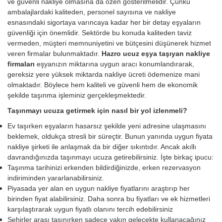
ve güvenli nakliye olmasına da özen gösterilmelidir. Çünkü
ambalajlardaki kaliteden, personel sayısına ve nakliye
esnasındaki sigortaya varıncaya kadar her bir detay eşyaların
güvenliği için önemlidir. Sektörde bu konuda kaliteden taviz
vermeden, müşteri memnuniyetini ve bütçesini düşünerek hizmet
veren firmalar bulunmaktadır.
Hazro ucuz eşya taşıyan nakliye
firmaları
eşyanızın miktarına uygun aracı konumlandırarak,
gereksiz yere yüksek miktarda nakliye ücreti ödemenize mani
olmaktadır. Böylece hem kaliteli ve güvenli hem de ekonomik
şekilde taşınma işleminiz gerçekleşmektedir.
Taşınmayı ucuza getirmek için nasıl bir yol izlenmeli?
Ev taşırken eşyaların hasarsız şekilde yeni adresine ulaşmasını
beklemek, oldukça stresli bir süreçtir. Bunun yanında uygun fiyata
nakliye şirketi ile anlaşmak da bir diğer sıkıntıdır. Ancak akıllı
davrandığınızda taşınmayı ucuza getirebilirsiniz. İşte birkaç ipucu:
Taşınma tarihinizi erkenden bildirdiğinizde, erken rezervasyon
indiriminden yararlanabilirsiniz.
Piyasada yer alan en uygun nakliye fiyatlarını araştırıp her
birinden fiyat alabilirsiniz. Daha sonra bu fiyatları ve ek hizmetleri
karşılaştırarak uygun fiyatlı olanını tercih edebilirsiniz
Şehirler arası taşınırken sadece yakın gelecekte kullanacağınız