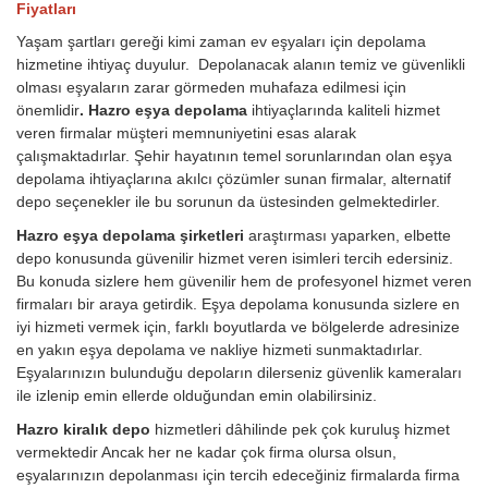
Fiyatları
Yaşam şartları gereği kimi zaman ev eşyaları için depolama
hizmetine ihtiyaç duyulur. Depolanacak alanın temiz ve güvenlikli
olması eşyaların zarar görmeden muhafaza edilmesi için
önemlidir
. Hazro eşya depolama
ihtiyaçlarında kaliteli hizmet
veren firmalar müşteri memnuniyetini esas alarak
çalışmaktadırlar. Şehir hayatının temel sorunlarından olan eşya
depolama ihtiyaçlarına akılcı çözümler sunan firmalar, alternatif
depo seçenekler ile bu sorunun da üstesinden gelmektedirler.
Hazro eşya depolama şirketleri
araştırması yaparken, elbette
depo konusunda güvenilir hizmet veren isimleri tercih edersiniz.
Bu konuda sizlere hem güvenilir hem de profesyonel hizmet veren
firmaları bir araya getirdik. Eşya depolama konusunda sizlere en
iyi hizmeti vermek için, farklı boyutlarda ve bölgelerde adresinize
en yakın eşya depolama ve nakliye hizmeti sunmaktadırlar.
Eşyalarınızın bulunduğu depoların dilerseniz güvenlik kameraları
ile izlenip emin ellerde olduğundan emin olabilirsiniz.
Hazro kiralık depo
hizmetleri dâhilinde pek çok kuruluş hizmet
vermektedir Ancak her ne kadar çok firma olursa olsun,
eşyalarınızın depolanması için tercih edeceğiniz firmalarda firma