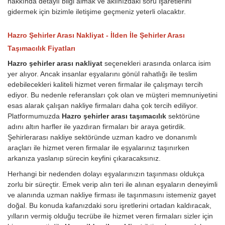
hakkında detaylı bilgi almak ve aklınızdaki soru işaretlerini
gidermek için bizimle iletişime geçmeniz yeterli olacaktır.
Hazro Şehirler Arası Nakliyat - İlden İle Şehirler Arası
Taşımacılık Fiyatları
Hazro şehirler arası nakliyat
seçenekleri arasında onlarca isim
yer alıyor. Ancak insanlar eşyalarını gönül rahatlığı ile teslim
edebilecekleri kaliteli hizmet veren firmalar ile çalışmayı tercih
ediyor. Bu nedenle referansları çok olan ve müşteri memnuniyetini
esas alarak çalışan nakliye firmaları daha çok tercih ediliyor.
Platformumuzda
Hazro şehirler arası taşımacılık
sektörüne
adını altın harfler ile yazdıran firmaları bir araya getirdik.
Şehirlerarası nakliye sektöründe uzman kadro ve donanımlı
araçları ile hizmet veren firmalar ile eşyalarınız taşınırken
arkanıza yaslanıp sürecin keyfini çıkaracaksınız.
Herhangi bir nedenden dolayı eşyalarınızın taşınması oldukça
zorlu bir süreçtir. Emek verip alın teri ile alınan eşyaların deneyimli
ve alanında uzman nakliye firması ile taşınmasını istemeniz gayet
doğal. Bu konuda kafanızdaki soru işretlerini ortadan kaldıracak,
yılların vermiş olduğu tecrübe ile hizmet veren firmaları sizler için