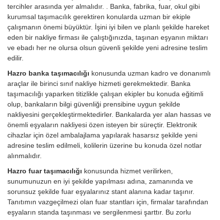
tercihler arasında yer almalıdır. . Banka, fabrika, fuar, okul gibi
kurumsal taşımacılık gerektiren konularda uzman bir ekiple
çalışmanın önemi büyüktür. İşini iyi bilen ve planlı şekilde hareket
eden bir nakliye firması ile çalıştığınızda, taşınan eşyanın miktarı
ve ebadı her ne olursa olsun güvenli şekilde yeni adresine teslim
edilir.
Hazro banka taşımacılığı
konusunda uzman kadro ve donanımlı
araçlar ile birinci sınıf nakliye hizmeti gerekmektedir. Banka
taşımacılığı yaparken titizlikle çalışan ekipler bu konuda eğitimli
olup, bankaların bilgi güvenliği prensibine uygun şekilde
nakliyesini gerçekleştirmektedirler. Bankalarda yer alan hassas ve
önemli eşyaların nakliyesi özen isteyen bir süreçtir. Elektronik
cihazlar için özel ambalajlama yapılarak hasarsız şekilde yeni
adresine teslim edilmeli, kolilerin üzerine bu konuda özel notlar
alınmalıdır.
Hazro fuar taşımacılığı
konusunda hizmet verilirken,
sunumunuzun en iyi şekilde yapılması adına, zamanında ve
sorunsuz şekilde fuar eşyalarınız stant alanına kadar taşınır.
Tanıtımın vazgeçilmezi olan fuar stantları için, firmalar tarafından
eşyaların standa taşınması ve sergilenmesi şarttır. Bu zorlu