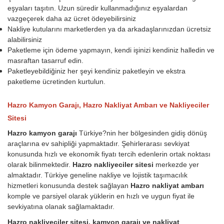
eşyaları taşıtın. Uzun süredir kullanmadığınız eşyalardan
vazgeçerek daha az ücret ödeyebilirsiniz
Nakliye kutularını marketlerden ya da arkadaşlarınızdan ücretsiz
alabilirsiniz
Paketleme için ödeme yapmayın, kendi işinizi kendiniz halledin ve
masraftan tasarruf edin.
Paketleyebildiğiniz her şeyi kendiniz paketleyin ve ekstra
paketleme ücretinden kurtulun.
Hazro Kamyon Garajı, Hazro Nakliyat Ambarı ve Nakliyeciler
Sitesi
Hazro kamyon garajı
Türkiye?nin her bölgesinden gidiş dönüş
araçlarına ev sahipliği yapmaktadır. Şehirlerarası sevkiyat
konusunda hızlı ve ekonomik fiyatı tercih edenlerin ortak noktası
olarak bilinmektedir.
Hazro nakliyeciler sitesi
merkezde yer
almaktadır. Türkiye geneline nakliye ve lojistik taşımacılık
hizmetleri konusunda destek sağlayan
Hazro nakliyat ambarı
komple ve parsiyel olarak yüklerin en hızlı ve uygun fiyat ile
sevkiyatına olanak sağlamaktadır.
Hazro nakliyeciler sitesi, kamyon garajı ve nakliyat