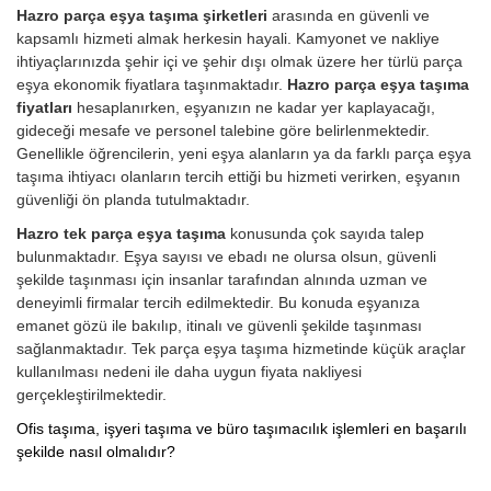
Hazro parça eşya taşıma şirketleri
arasında en güvenli ve
kapsamlı hizmeti almak herkesin hayali. Kamyonet ve nakliye
ihtiyaçlarınızda şehir içi ve şehir dışı olmak üzere her türlü parça
eşya ekonomik fiyatlara taşınmaktadır.
Hazro parça eşya taşıma
fiyatları
hesaplanırken, eşyanızın ne kadar yer kaplayacağı,
gideceği mesafe ve personel talebine göre belirlenmektedir.
Genellikle öğrencilerin, yeni eşya alanların ya da farklı parça eşya
taşıma ihtiyacı olanların tercih ettiği bu hizmeti verirken, eşyanın
güvenliği ön planda tutulmaktadır.
Hazro tek parça eşya taşıma
konusunda çok sayıda talep
bulunmaktadır. Eşya sayısı ve ebadı ne olursa olsun, güvenli
şekilde taşınması için insanlar tarafından alnında uzman ve
deneyimli firmalar tercih edilmektedir. Bu konuda eşyanıza
emanet gözü ile bakılıp, itinalı ve güvenli şekilde taşınması
sağlanmaktadır. Tek parça eşya taşıma hizmetinde küçük araçlar
kullanılması nedeni ile daha uygun fiyata nakliyesi
gerçekleştirilmektedir.
Ofis taşıma, işyeri taşıma ve büro taşımacılık işlemleri en başarılı
şekilde nasıl olmalıdır?