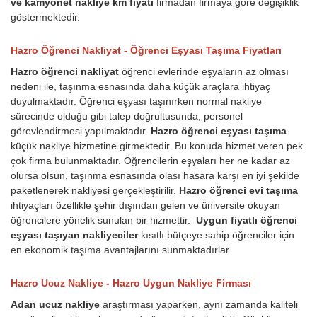
ve kamyonet nakliye km fiyatı
firmadan firmaya göre değişiklik
göstermektedir.
Hazro Öğrenci Nakliyat - Öğrenci Eşyası Taşıma Fiyatları
Hazro öğrenci nakliyat
öğrenci evlerinde eşyaların az olması
nedeni ile, taşınma esnasında daha küçük araçlara ihtiyaç
duyulmaktadır. Öğrenci eşyası taşınırken normal nakliye
sürecinde olduğu gibi talep doğrultusunda, personel
görevlendirmesi yapılmaktadır.
Hazro öğrenci eşyası taşıma
küçük nakliye hizmetine girmektedir. Bu konuda hizmet veren pek
çok firma bulunmaktadır. Öğrencilerin eşyaları her ne kadar az
olursa olsun, taşınma esnasında olası hasara karşı en iyi şekilde
paketlenerek nakliyesi gerçekleştirilir.
Hazro öğrenci evi taşıma
ihtiyaçları özellikle şehir dışından gelen ve üniversite okuyan
öğrencilere yönelik sunulan bir hizmettir.
Uygun fiyatlı öğrenci
eşyası taşıyan nakliyeciler
kısıtlı bütçeye sahip öğrenciler için
en ekonomik taşıma avantajlarını sunmaktadırlar.
Hazro Ucuz Nakliye - Hazro Uygun Nakliye Firması
Adan ucuz nakliye
araştırması yaparken, aynı zamanda kaliteli