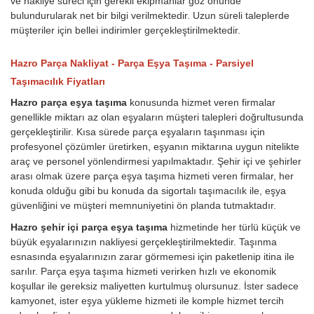
ve nakliye süreci için gerekli ekipmanlar göz önünde
bulundurularak net bir bilgi verilmektedir. Uzun süreli taleplerde
müşteriler için bellei indirimler gerçekleştirilmektedir.
Hazro Parça Nakliyat - Parça Eşya Taşıma - Parsiyel
Taşımacılık Fiyatları
Hazro parça eşya taşıma
konusunda hizmet veren firmalar
genellikle miktarı az olan eşyaların müşteri talepleri doğrultusunda
gerçekleştirilir. Kısa sürede parça eşyaların taşınması için
profesyonel çözümler üretirken, eşyanın miktarına uygun nitelikte
araç ve personel yönlendirmesi yapılmaktadır. Şehir içi ve şehirler
arası olmak üzere parça eşya taşıma hizmeti veren firmalar, her
konuda olduğu gibi bu konuda da sigortalı taşımacılık ile, eşya
güvenliğini ve müşteri memnuniyetini ön planda tutmaktadır.
Hazro şehir içi parça eşya taşıma
hizmetinde her türlü küçük ve
büyük eşyalarınızın nakliyesi gerçekleştirilmektedir. Taşınma
esnasında eşyalarınızın zarar görmemesi için paketlenip itina ile
sarılır. Parça eşya taşıma hizmeti verirken hızlı ve ekonomik
koşullar ile gereksiz maliyetten kurtulmuş olursunuz. İster sadece
kamyonet, ister eşya yükleme hizmeti ile komple hizmet tercih