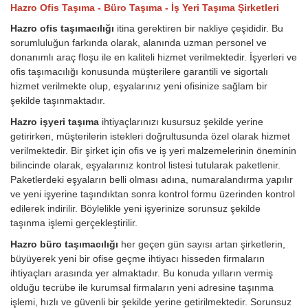
Hazro Ofis Taşıma - Büro Taşıma - İş Yeri Taşıma Şirketleri
Hazro ofis taşımacılığı
itina gerektiren bir nakliye çeşididir. Bu
sorumluluğun farkında olarak, alanında uzman personel ve
donanımlı araç floşu ile en kaliteli hizmet verilmektedir. İşyerleri ve
ofis taşımacılığı konusunda müşterilere garantili ve sigortalı
hizmet verilmekte olup, eşyalarınız yeni ofisinize sağlam bir
şekilde taşınmaktadır.
Hazro işyeri taşıma
ihtiyaçlarınızı kusursuz şekilde yerine
getirirken, müşterilerin istekleri doğrultusunda özel olarak hizmet
verilmektedir. Bir şirket için ofis ve iş yeri malzemelerinin öneminin
bilincinde olarak, eşyalarınız kontrol listesi tutularak paketlenir.
Paketlerdeki eşyaların belli olması adına, numaralandırma yapılır
ve yeni işyerine taşındıktan sonra kontrol formu üzerinden kontrol
edilerek indirilir. Böylelikle yeni işyerinize sorunsuz şekilde
taşınma işlemi gerçekleştirilir.
Hazro büro taşımacılığı
her geçen gün sayısı artan şirketlerin,
büyüyerek yeni bir ofise geçme ihtiyacı hisseden firmaların
ihtiyaçları arasında yer almaktadır. Bu konuda yılların vermiş
olduğu tecrübe ile kurumsal firmaların yeni adresine taşınma
işlemi, hızlı ve güvenli bir şekilde yerine getirilmektedir. Sorunsuz