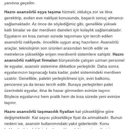
yanıtına geçelim.
Hazro asansörlü eşya taşıma
hizmeti, oldukça zor ve itina
gerektirip, evden eve nakliyat konusunda, başarılı sonuç almanızı
sağlamaktadır. Az önce de söylediğimiz gibi, genellikle yüksek
katlı binalar ve dar merdiven daireleri için kolaylık sağlamaktadır.
Eşyaların en kısa zaman sürede taşınması için tercih edilen
asansörlü nakliyede, öncelikle uygun araç hazırlanır. Asansörlü
araçlar, teknolojinin son ürünleri arasından tercih edilir ve
metrelerce yüksekliğe erişen merdivenli sistemlere sahiptir.
Hazro
asansörlü nakliyat firmaları
bünyesinde çalışan uzman personel
ile eşyalar, asansör sistemine dikkatlice yerleştirilir. Daha sonra
eşyalarınızın taşınacağı kata kadar, palet sistemindeki merdiven
uzatılır. Genellikle, paletin yerleştirilmesi için, evin balkonu,
penceresi ya da terası tercih edilir. Buraya yerleştirilen palet
üzerindeki eşyalar, itina ile hasar görmeden evinize taşınır.
Böylece eşyalarınız hem pratik hem de kısa sürede yeni evinize
taşınır.
Hazro asansörlü taşımacılık fiyatları
kat yüksekliğine göre
değişmektedir. Kat sayısı yükseldikçe fiyat da artmaktadır. Bunun
nedeni ise, asansör kullanımındaki yakıt giderleridir.
Konu