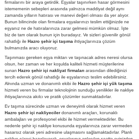
firmalarını bir araya getirdik. Eşyalar taşınırken hasar görmesini
istememenin sebepleri arasında yalnızca maddiyat değil aynı
zamanda yılların hatırası ve manevi değeri olması da yer alıyor.
Bunun bilincinde olan firmalara eşyalarınızı teslim ettiğinizde ne
eşyanız ne de hatıralarınıza zarar gelmesi mümkün olmaz. İşte
biz de tam olarak bunun için buradayız. Ve sizleri güvenilir gönül
rahatlığı ile
Hazro şehir içi taşıma
ihtiyaçlarınıza çözüm
bulmanızda aracı oluyoruz.
Taşınması gereken eşya miktarı ve taşınacak adres neresi olursa
olsun, her zaman ve her koşulda kaliteli hizmeti müşterilerine
sunan
Hazro şehir içi nakliyat firmaları
arasından dilediğinizi
tercih ederek gönül rahatlığı ile eşyalarınızı teslim edebilirsiniz.
Alnında uzman ve donanımlı ekibi ile
Hazro şehir içi yük taşıma
hizmeti veren bu firmalar teknolojinin sunduğu yenilikler ile nakliye
ihtiyaçlarınıza akılcı ve pratik çözümler sunmaktadırlar.
Ev taşıma sürecinde uzman ve deneyimli olarak hizmet veren
Hazro şehir içi nakliyeciler
donanımlı araçları, korunaklı
ambalajları ve profesyonel ekibi ile hizmet vermektedirler. Bu
nedenle şehir içi nakliye konusunda eşyalarınıza zarar vermeden
hasarsız olarak yeni adresine ulaşmasını sağlamaktadırlar. Planlı
nakliye süreci hazırlayarak, eşyalarınız anlaşılan saatte evinizden