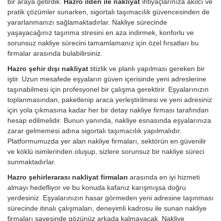
bir araya getirdik.
Hazro ilden ile nakliyat
ihtiyaçlarınıza akılcı ve
pratik çözümler sunarken, sigortalı taşımacılık güvencesinden de
yararlanmanızı sağlamaktadırlar. Nakliye sürecinde
yaşayacağınız taşınma stresini en aza indirmek, konforlu ve
sorunsuz nakliye sürecini tamamlamanız için özel fırsatları bu
firmalar arasında bulabilirsiniz.
Hazro şehir dışı nakliyat
titizlik ve planlı yapılması gereken bir
iştir. Uzun mesafede eşyaların güven içerisinde yeni adreslerine
taşınabilmesi için profesyonel bir çalışma gerektirir. Eşyalarınızın
toplanmasından, paketlenip araca yerleştirilmesi ve yeni adresiniz
için yola çıkmasına kadar her bir detay nakliye firması tarafından
hesap edilmelidir. Bunun yanında, nakliye esnasında eşyalarınıza
zarar gelmemesi adına sigortalı taşımacılık yapılmalıdır.
Platformumuzda yer alan nakliye firmaları, sektörün en güvenilir
ve köklü isimlerinden oluşup, sizlere sorunsuz bir nakliye süreci
sunmaktadırlar.
Hazro şehirlerarası nakliyat firmaları
arasında en iyi hizmeti
almayı hedefliyor ve bu konuda kafanız karışmışsa doğru
yerdesiniz. Eşyalarınızın hasar görmeden yeni adresine taşınması
sürecinde itinalı çalışmaları, deneyimli kadrosu ile sunan nakliye
firmaları sayesinde gözünüz arkada kalmayacak. Nakliye