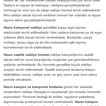
nedeni ile, dar sokaklardaki nakliye ihtiyaçlarında çok tercih edilir.
Sadece ev eşyası ile kalmayıp, nakliyesi gerçekleştirilecek
herhangi bir ürün için de pikap nakliye hizmeti tercih edilmektedir.
Mini nakliye olarak hizmet verilirken hemen her mahalle ve ilçeye
taşıma işlemi gerçekleştirilmektedir.
Hazro kamyonet nakliye
genellikle parça eşya taşıma
sektöründe tercih edilmektedir. İster sadece kamyonet ya da eşya
yükleme dâhil olarak hizmet verilmektedir. Buzdolabı, parça
mobilya, beyaz eşya ya da ofis malzemeleri gibi taşıma
hizmetlerinde tercih edilmektedir.
Hazro saatlik nakliye hizmeti
nakliye kamyonlarının saatlik
olarak belli bir ücret karşılığında müşteriler için görevlendirilmesi
şeklinde verilmektedir. Bu hizmette genellikle küçük nakliye
araçları tercih edilmektedir. Saatlik kamyonet kiralama ihtiyacı
bildirildikten sonra, nakliye aracı en geç yarım saat önce adres
yerinde olmaktadır.
Hazro kamyon ve kamyonet kiralama
günün her saatinde
müşterilerin nakliye ihtiyaçlarını karşılamak için sunulan hizmetler
arasındadır. Personel desteği ile birlikte, eşyaların paketlenip,
taşınmasında profesyonel hizmet verilmektedir.
Hazro kamyon