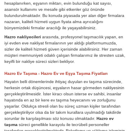
hesaplanırken, eşyanın miktarı, evin bulunduğu kat sayısı,
asansör kullanımı ve mesafe gibi etkenler göz önünde
bulundurulmaktadır. Bu konuda piyasada yer alan diğer firmalara
nazaran, kaliteli hizmeti uygun fiyata alma ayrıcalığını
bünyemizdeki firmalar aracılığı ile yaşayabilirsiniz.
Hazro nakliyecileri
arasında, profesyonel taşımacılık yapan, en
iyi evden eve nakliyat firmalarının yer aldığı platformumuzda,
sizler de kaliteli hizmeti güven içerisinde alabilirsiniz. Her zaman
müşteri memnuniyeti odaklı çalışan firmalarımız ile stresten uzak,
keyifli bir nakliye süreci sizleri bekliyor.
Hazro Ev Taşıma - Hazro Ev ve Eşya Taşıma Fiyatları
Hayatın belli dönemlerinde ihtiyaç duyulan ev taşıma sürecinde,
herkesin ortak düşüncesi, eşyaların hasar görmeden nakliyesinin
gerçekleştirilmesidir. İster kiracı olsun isterse ev sahibi, insanlar
hayatında en az bir kere ev taşıma heyecanını ve zorluğunu
yaşarlar. Oldukça stresli olan bu süreç uzman kişiler tarafından
gerçekleştiriliyor olsa da bir takım kurallara uyulmadığı takdirde
sorunlar ile karşılaşılması söz konusu olmaktadır.
Hazro ev
taşıma
süreci genellikle karayolu ile tecrübeli personeller
tarafından gerçekleştirilmektedir. Paketleme ve yükleme işleminin