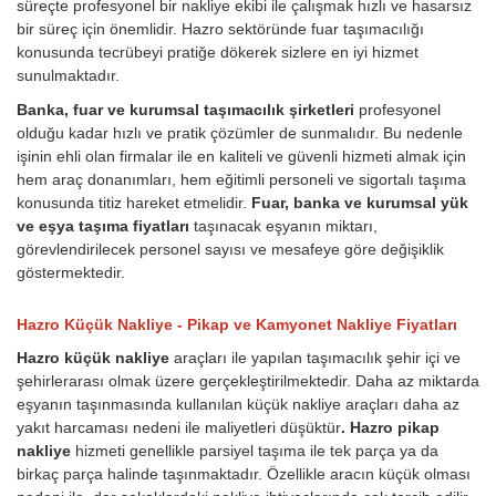
süreçte profesyonel bir nakliye ekibi ile çalışmak hızlı ve hasarsız
bir süreç için önemlidir. Hazro sektöründe fuar taşımacılığı
konusunda tecrübeyi pratiğe dökerek sizlere en iyi hizmet
sunulmaktadır.
Banka, fuar ve kurumsal taşımacılık şirketleri
profesyonel
olduğu kadar hızlı ve pratik çözümler de sunmalıdır. Bu nedenle
işinin ehli olan firmalar ile en kaliteli ve güvenli hizmeti almak için
hem araç donanımları, hem eğitimli personeli ve sigortalı taşıma
konusunda titiz hareket etmelidir.
Fuar, banka ve kurumsal yük
ve eşya taşıma fiyatları
taşınacak eşyanın miktarı,
görevlendirilecek personel sayısı ve mesafeye göre değişiklik
göstermektedir.
Hazro Küçük Nakliye - Pikap ve Kamyonet Nakliye Fiyatları
Hazro küçük nakliye
araçları ile yapılan taşımacılık şehir içi ve
şehirlerarası olmak üzere gerçekleştirilmektedir. Daha az miktarda
eşyanın taşınmasında kullanılan küçük nakliye araçları daha az
yakıt harcaması nedeni ile maliyetleri düşüktür
. Hazro pikap
nakliye
hizmeti genellikle parsiyel taşıma ile tek parça ya da
birkaç parça halinde taşınmaktadır. Özellikle aracın küçük olması