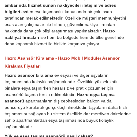
ambarında hizmet sunan nakliyeciler iletişim ve adres
bilgileri
evden eve taşımacılık konusunda bir çok insan
tarafından merak edilmektedir. Özellikle müşteri memnuniyetini
esas alan çalışmaları ile bilinen, güvenilir nakliye firmaları
hakkında daha çok bilgi araştırması yapılmaktadır.
Hazro
nakliyat firmaları
ise hem bu bölgede hem de ülke genelinde
daha kapsamlı hizmet ile birlikte karşınıza çıkıyor.
Hazro Asansör Kiralama - Hazro Mobil Modüler Asansör
Kiralama Fiyatları
Hazro asansör kiralama
ev eşyası ve diğer eşyaların
taşınmasında kolaylık sağlamaktadır. Özellikle yüksek katlı
binalara eşya taşınırken hasarsız ve pratik çözümler için
asansörlü taşıma tercih edilmektedir.
Hazro eşya taşıma
asansörü
apartmanların dış cephesinden balkon ya da
pencereye kurularak gerçekleştirilmektedir. Eşyaların daha hızlı
taşınmasını sağlayan bu sistem özellikle dar merdiven dairelerine
sahip apartmanlardan eşya taşınmasında büyük kolaylık
sağlamaktadır.
Yük ve eşya taşıma asansörü nasıl çalışır?