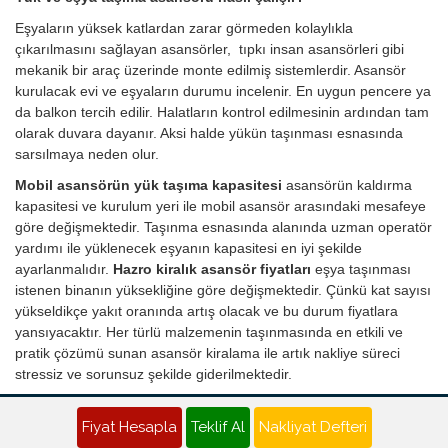
Eşyaların yüksek katlardan zarar görmeden kolaylıkla
çıkarılmasını sağlayan asansörler, tıpkı insan asansörleri gibi
mekanik bir araç üzerinde monte edilmiş sistemlerdir. Asansör
kurulacak evi ve eşyaların durumu incelenir. En uygun pencere ya
da balkon tercih edilir. Halatların kontrol edilmesinin ardından tam
olarak duvara dayanır. Aksi halde yükün taşınması esnasında
sarsılmaya neden olur.
Mobil asansörün yük taşıma kapasitesi
asansörün kaldırma
kapasitesi ve kurulum yeri ile mobil asansör arasındaki mesafeye
göre değişmektedir. Taşınma esnasında alanında uzman operatör
yardımı ile yüklenecek eşyanın kapasitesi en iyi şekilde
ayarlanmalıdır.
Hazro kiralık asansör fiyatları
eşya taşınması
istenen binanın yüksekliğine göre değişmektedir. Çünkü kat sayısı
yükseldikçe yakıt oranında artış olacak ve bu durum fiyatlara
yansıyacaktır. Her türlü malzemenin taşınmasında en etkili ve
pratik çözümü sunan asansör kiralama ile artık nakliye süreci
stressiz ve sorunsuz şekilde giderilmektedir.
Hazro Nakliyat Teklifi - Evden Eve Nakliye Fiyatı Al
Fiyat Hesapla
Teklif Al
Nakliyat Defteri