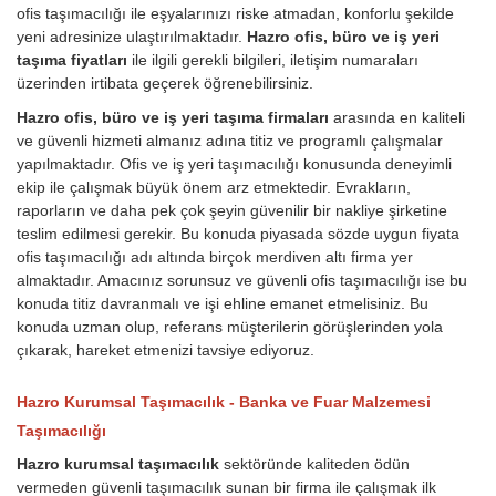
ofis taşımacılığı ile eşyalarınızı riske atmadan, konforlu şekilde
yeni adresinize ulaştırılmaktadır.
Hazro ofis, büro ve iş yeri
taşıma fiyatları
ile ilgili gerekli bilgileri, iletişim numaraları
üzerinden irtibata geçerek öğrenebilirsiniz.
Hazro ofis, büro ve iş yeri taşıma firmaları
arasında en kaliteli
ve güvenli hizmeti almanız adına titiz ve programlı çalışmalar
yapılmaktadır. Ofis ve iş yeri taşımacılığı konusunda deneyimli
ekip ile çalışmak büyük önem arz etmektedir. Evrakların,
raporların ve daha pek çok şeyin güvenilir bir nakliye şirketine
teslim edilmesi gerekir. Bu konuda piyasada sözde uygun fiyata
ofis taşımacılığı adı altında birçok merdiven altı firma yer
almaktadır. Amacınız sorunsuz ve güvenli ofis taşımacılığı ise bu
konuda titiz davranmalı ve işi ehline emanet etmelisiniz. Bu
konuda uzman olup, referans müşterilerin görüşlerinden yola
çıkarak, hareket etmenizi tavsiye ediyoruz.
Hazro Kurumsal Taşımacılık - Banka ve Fuar Malzemesi
Taşımacılığı
Hazro kurumsal taşımacılık
sektöründe kaliteden ödün
vermeden güvenli taşımacılık sunan bir firma ile çalışmak ilk