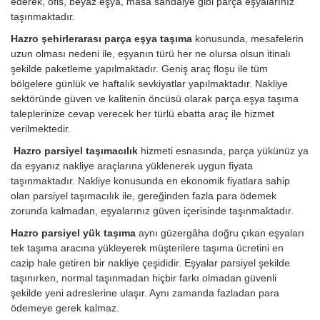
ederek, ofis, beyaz eşya, masa sandalye gibi parça eşyalarınız
taşınmaktadır.
Hazro şehirlerarası parça eşya taşıma
konusunda, mesafelerin
uzun olması nedeni ile, eşyanın türü her ne olursa olsun itinalı
şekilde paketleme yapılmaktadır. Geniş araç floşu ile tüm
bölgelere günlük ve haftalık sevkiyatlar yapılmaktadır. Nakliye
sektöründe güven ve kalitenin öncüsü olarak parça eşya taşıma
taleplerinize cevap verecek her türlü ebatta araç ile hizmet
verilmektedir.
Hazro parsiyel taşımacılık
hizmeti esnasında, parça yükünüz ya
da eşyanız nakliye araçlarına yüklenerek uygun fiyata
taşınmaktadır. Nakliye konusunda en ekonomik fiyatlara sahip
olan parsiyel taşımacılık ile, gereğinden fazla para ödemek
zorunda kalmadan, eşyalarınız güven içerisinde taşınmaktadır.
Hazro parsiyel yük taşıma
aynı güzergâha doğru çıkan eşyaları
tek taşıma aracına yükleyerek müşterilere taşıma ücretini en
cazip hale getiren bir nakliye çeşididir. Eşyalar parsiyel şekilde
taşınırken, normal taşınmadan hiçbir farkı olmadan güvenli
şekilde yeni adreslerine ulaşır. Aynı zamanda fazladan para
ödemeye gerek kalmaz.