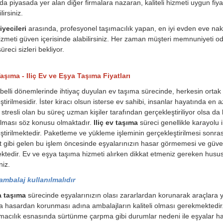
a piyasada yer alan diğer firmalara nazaran, kaliteli hizmeti uygun fiyat
irsiniz.
iyecileri
arasında, profesyonel taşımacılık yapan, en iyi evden eve nakli
 hizmeti güven içerisinde alabilirsiniz. Her zaman müşteri memnuniyeti odak
üreci sizleri bekliyor.
Taşıma - Iliç Ev ve Eşya Taşıma Fiyatları
belli dönemlerinde ihtiyaç duyulan ev taşıma sürecinde, herkesin orta
ştirilmesidir. İster kiracı olsun isterse ev sahibi, insanlar hayatında en
stresli olan bu süreç uzman kişiler tarafından gerçekleştiriliyor olsa da 
ılması söz konusu olmaktadır.
Iliç ev taşıma
süreci genellikle karayolu i
ştirilmektedir. Paketleme ve yükleme işleminin gerçekleştirilmesi sonrası
t gibi gelen bu işlem öncesinde eşyalarınızın hasar görmemesi ve güvenl
tedir. Ev ve eşya taşıma hizmeti alırken dikkat etmeniz gereken husu
niz.
 ambalaj kullanılmalıdır
a taşıma
sürecinde eşyalarınızın olası zararlardan korunarak araçlara 
a hasardan korunması adına ambalajların kaliteli olması gerekmektedi
macılık esnasında sürtünme çarpma gibi durumlar nedeni ile eşyalar ha