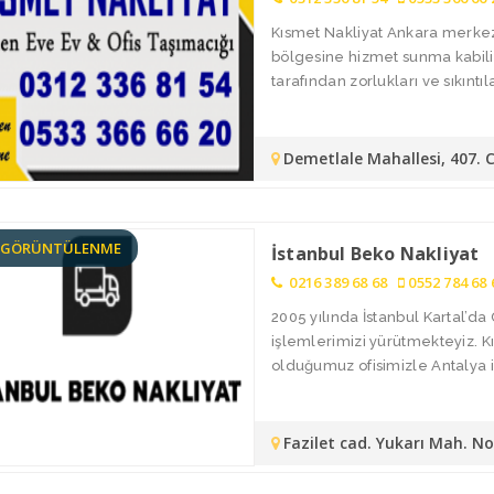
Kısmet Nakliyat Ankara merkez
bölgesine hizmet sunma kabiliy
tarafından zorlukları ve sıkıntılar
Demetlale Mahallesi, 407. 
8 GÖRÜNTÜLENME
İstanbul Beko Nakliyat
0216 389 68 68
0552 784 68 
2005 yılında İstanbul Kartal’
işlemlerimizi yürütmekteyiz. 
olduğumuz ofisimizle Antalya i
Fazilet cad. Yukarı Mah. N