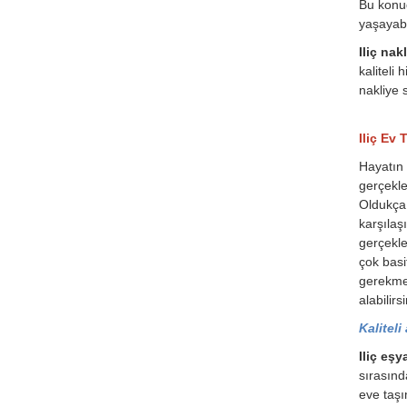
Bu konud
yaşayabil
Iliç nakl
kaliteli
nakliye s
Iliç Ev 
Hayatın 
gerçekle
Oldukça 
karşılaş
gerçekle
çok basi
gerekmek
alabilirsi
Kaliteli
Iliç eşy
sırasınd
eve taşı