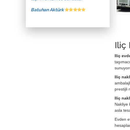
Batuhan Aktürk
Iliç
Iliç evd
taşımacı
sunuyor
Iliç nak
ambalajl
prestijl
Iliç nak
Nakliye 
asla tes
Evden ev
hesaplan