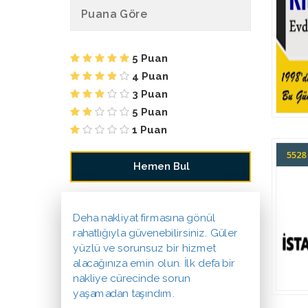
Puana Göre
5 Puan
4 Puan
3 Puan
5 Puan
1 Puan
552
Deha nakliyat firmasına gönül
rahatlığıyla güvenebilirsiniz. Güler
yüzlü ve sorunsuz bir hizmet
alacağınıza emin olun. İlk defa bir
nakliye cürecinde sorun
yaşamadan taşındım.