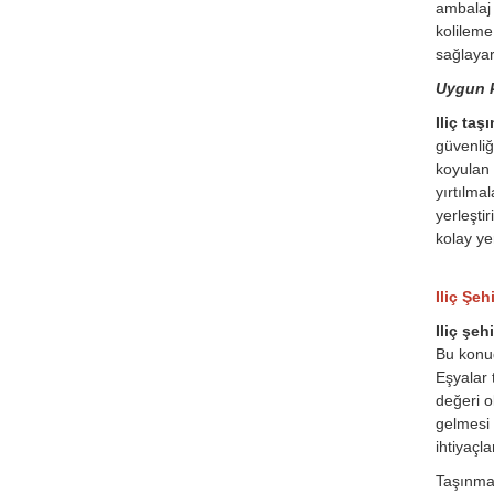
ambalaj 
kolileme
sağlayar
Uygun k
Iliç taşı
güvenliğ
koyulan 
yırtılma
yerleşti
kolay ye
Iliç Şeh
Iliç şeh
Bu konud
Eşyalar 
değeri o
gelmesi 
ihtiyaçl
Taşınmas