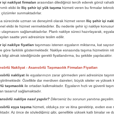
ir içi nakliyat firmaları
arasından dilediğinizi tercih ederek gönül rahatlı
ımlı ekibi ile
Iliç şehir içi yük taşıma
hizmeti veren bu firmalar teknoloji
k çözümler sunmaktadırlar.
ma sürecinde uzman ve deneyimli olarak hizmet veren
Iliç şehir içi nak
nel ekibi ile hizmet vermektedirler. Bu nedenle şehir içi nakliye konus
 ulaşmasını sağlamaktadırlar. Planlı nakliye süreci hazırlayarak, eşyala
şılan saatte yeni adresinize teslim edilir.
r içi nakliye fiyatları
taşınması istenen eşyaların miktarına, kat sayısı
 göre farklılık göstermektedir. Nakliye esnasında taşıma hizmetinin nite
 bilgi almak istediğinizde gerekli fiyatlandırma, bu şekilde yapılacaktır.
nsörlü Nakliyat - Asansörlü Taşımacılık Firmaları Fiyatları
ansörlü nakliyat
ile eşyalarınızın zarar görmeden yeni adresinize taşınma
ştirilmektedir. Özellikle dar merdiven daireleri, büyük siteler ve yüksek
lü taşımacılık
ile ortadan kalkmaktadır. Eşyaların hızlı ve güvenli ta
n tasarruf sağlamaktadır.
ansörlü nakliye nasıl yapılır?
Dilerseniz bu sorunun yanıtına geçelim
ansörlü eşya taşıma
hizmeti, oldukça zor ve itina gerektirip, evden eve
tadır. Az önce de söylediğimiz gibi, genellikle yüksek katlı binalar ve da