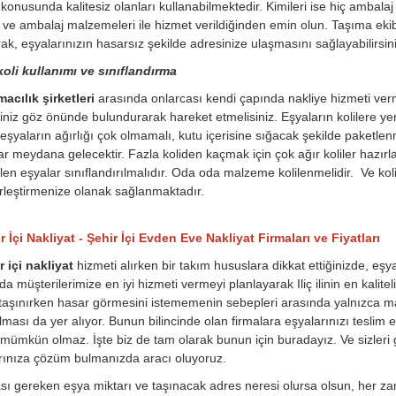
konusunda kalitesiz olanları kullanabilmektedir. Kimileri ise hiç ambala
 ve ambalaj malzemeleri ile hizmet verildiğinden emin olun. Taşıma ekib
ak, eşyalarınızın hasarsız şekilde adresinize ulaşmasını sağlayabilirsini
oli kullanımı ve sınıflandırma
macılık şirketleri
arasında onlarcası kendi çapında nakliye hizmeti ver
iniz göz önünde bulundurarak hareket etmelisiniz. Eşyaların kolilere yerl
eşyaların ağırlığı çok olmamalı, kutu içerisine sığacak şekilde paketle
lar meydana gelecektir. Fazla koliden kaçmak için çok ağır koliler hazırl
rilen eşyalar sınıflandırılmalıdır. Oda oda malzeme kolilenmelidir. Ve ko
rleştirmenize olanak sağlanmaktadır.
ir İçi Nakliyat - Şehir İçi Evden Eve Nakliyat Firmaları ve Fiyatları
ir içi nakliyat
hizmeti alırken bir takım hususlara dikkat ettiğinizde, eşy
a müşterilerimize en iyi hizmeti vermeyi planlayarak Iliç ilinin en kalitel
taşınırken hasar görmesini istememenin sebepleri arasında yalnızca ma
lması da yer alıyor. Bunun bilincinde olan firmalara eşyalarınızı teslim e
mümkün olmaz. İşte biz de tam olarak bunun için buradayız. Ve sizleri gü
arınıza çözüm bulmanızda aracı oluyoruz.
ı gereken eşya miktarı ve taşınacak adres neresi olursa olsun, her zam