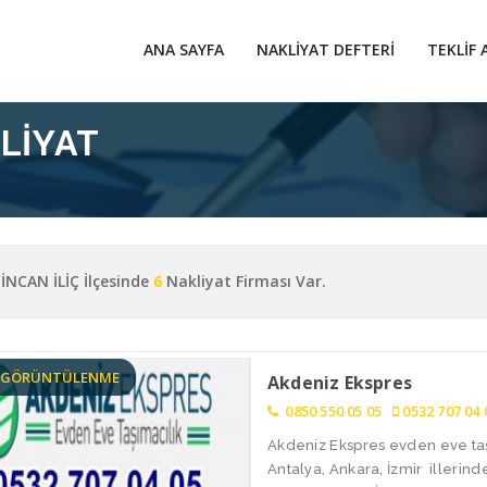
ANA SAYFA
NAKLIYAT DEFTERI
TEKLIF 
KLIYAT
İNCAN İLİÇ İlçesinde
6
Nakliyat Firması Var.
9 GÖRÜNTÜLENME
Akdeniz Ekspres
0850 550 05 05
0532 707 04 
Akdeniz Ekspres evden eve taşı
Antalya, Ankara, İzmir illerin