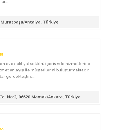
ar...
10 Muratpaşa/Antalya, Türkiye
55
den eve nakliyat sektörü içerisinde hizmetlerine
t anlayışı ile müşterilerini buluşturmaktadır.
r gerçekleştird...
 Cd. No:2, 06620 Mamak/Ankara, Türkiye
20