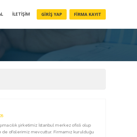
AL
İLETIŞIM
GIRIŞ YAP
FIRMA KAYIT
05
macılık şirketimiz İstanbul merkez ofisli olup
de de ofislerimiz mevcuttur. Firmamız kurulduğu