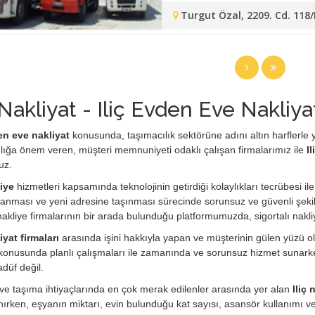
Turgut Özal, 2209. Cd. 118
 Nakliyat - Iliç Evden Eve Nakliya
en eve nakliyat
konusunda, taşımacılık sektörüne adını altın harflerle ya
lığa önem veren, müşteri memnuniyeti odaklı çalışan firmalarımız ile
Il
uz.
liye
hizmetleri kapsamında teknolojinin getirdiği kolaylıkları tecrübesi ile
anması ve yeni adresine taşınması sürecinde sorunsuz ve güvenli şekil
i nakliye firmalarının bir arada bulunduğu platformumuzda, sigortalı nakli
liyat firmaları
arasında işini hakkıyla yapan ve müşterinin gülen yüzü olm
konusunda planlı çalışmaları ile zamanında ve sorunsuz hizmet sunarken
adüf değil.
e taşıma ihtiyaçlarında en çok merak edilenler arasında yer alan
Iliç 
ırken, eşyanın miktarı, evin bulunduğu kat sayısı, asansör kullanımı 