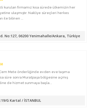
li kurulan firmamız kısa sürede ülkemizin her
etine ulaşmıştır. Nakliye süreçleri herkes
ı ile bilinen ...
Cd. No:127, 06200 Yenimahalle/Ankara, Türkiye
68
da Cem Mete önderliğinde evden eve taşıma
Kısa süre sonra Muratpaşa bölgesine açmış
line de hizmet sunmaya başla...
o:19/G Kartal / İSTANBUL