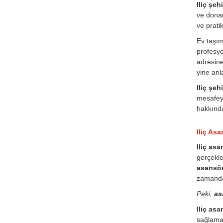
Iliç şeh
ve donan
ve prati
Ev taşı
profesyo
adresine
yine anla
Iliç şehi
mesafeye
hakkında
Iliç Asa
Iliç as
gerçekle
asansör
zamanda
Peki,
as
Iliç as
sağlamak