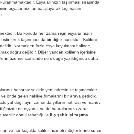
j kullanmamaktadır. Eşyalarınızın taşınması sırasında
inin eşyalarınızı ambalajlayarak taşımasını
z.
mektedir. Bu konuda her zaman için eşyalarınızın
eştirilerek taşınması da bir diğer husustur. Kolilere
nmelidir. Normalden fazla eşya koyulması halinde,
amak doğru değildir. Diğer yandan kolilerin içerisine
lilerin üzerine içerisinde ne olduğu yazıldığında daha
alarınız hasarsız şekilde yeni adresinize taşınacaktır.
i ve önde gelen nakliye firmalarını bir araya getirdik.
ddiyat değil aynı zamanda yılların hatırası ve manevi
ttiğinizde ne eşyanız ne de hatıralarınıza zarar
venilir gönül rahatlığı ile
Iliç şehir içi taşıma
an ve her koşulda kaliteli hizmeti müşterilerine sunan