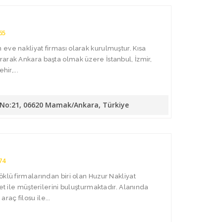
65
eve nakliyat firması olarak kurulmuştur. Kısa
arak Ankara başta olmak üzere İstanbul, İzmir,
hir,...
. No:21, 06620 Mamak/Ankara, Türkiye
74
öklü firmalarından biri olan Huzur Nakliyat
met ile müşterilerini buluşturmaktadır. Alanında
aç filosu ile...