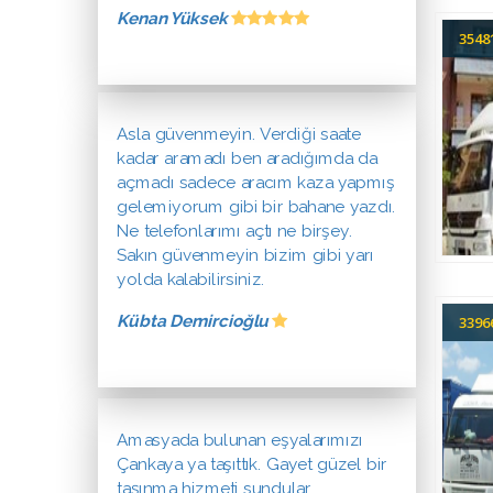
Kenan Yüksek
354
Asla güvenmeyin. Verdiği saate
kadar aramadı ben aradığımda da
açmadı sadece aracım kaza yapmış
gelemiyorum gibi bir bahane yazdı.
Ne telefonlarımı açtı ne birşey.
Sakın güvenmeyin bizim gibi yarı
yolda kalabilirsiniz.
Kübta Demircioğlu
339
Amasyada bulunan eşyalarımızı
Çankaya ya taşıttık. Gayet güzel bir
taşınma hizmeti sundular.