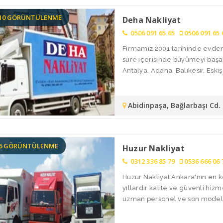
810 GÖRÜNTÜLENME
Deha Nakliyat
0506 091 65 65
0506 091 65 
Firmamız 2001 tarihinde evden 
süre içerisinde büyümeyi başar
Antalya, Adana, Balıkesir, Eskişe
Abidinpaşa, Bağlarbaşı Cd
66 GÖRÜNTÜLENME
Huzur Nakliyat
0312 336 85 79
0536 666 06 
Huzur Nakliyat Ankara'nın en k
yıllardır kalite ve güvenli hiz
uzman personel ve son model ar