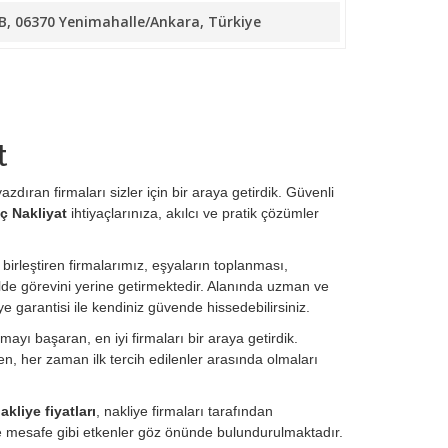
/B, 06370 Yenimahalle/Ankara, Türkiye
t
zdıran firmaları sizler için bir araya getirdik. Güvenli
iç Nakliyat
ihtiyaçlarınıza, akılcı ve pratik çözümler
 birleştiren firmalarımız, eşyaların toplanması,
de görevini yerine getirmektedir. Alanında uzman ve
ye garantisi ile kendiniz güvende hissedebilirsiniz.
ayı başaran, en iyi firmaları bir araya getirdik.
, her zaman ilk tercih edilenler arasında olmaları
nakliye fiyatları
, nakliye firmaları tarafından
ve mesafe gibi etkenler göz önünde bulundurulmaktadır.