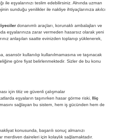
ğı ile eşyalarınızı teslim edebilirsiniz. Alnında uzman
nin sunduğu yenilikler ile nakliye ihtiyaçlarınıza akılcı
liyeciler
donanımlı araçları, korunaklı ambalajları ve
unda eşyalarınıza zarar vermeden hasarsız olarak yeni
rınız anlaşılan saatte evinizden toplanıp yüklenerek,
na, asansör kullanılıp kullanılmamasına ve taşınacak
liğine göre fiyat belirlenmektedir. Sizler de bu konu
sı için titiz ve güvenli çalışmalar
 katlarda eşyaların taşınırken hasar görme riski,
Iliç
şınmasını sağlayan bu sistem, hem iş gücünden hem de
.
 nakliyat konusunda, başarılı sonuç almanızı
r merdiven daireleri için kolaylık sağlamaktadır.