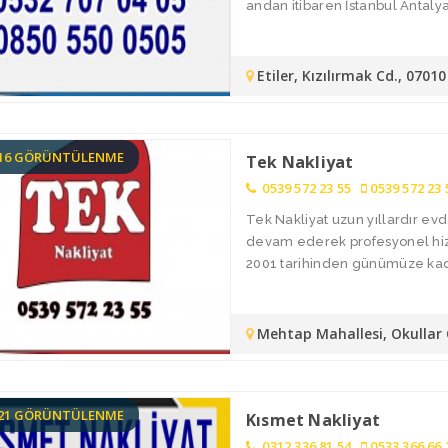
andan itibaren İstanbul Antalya 
Etiler, Kızılırmak Cd., 070
216 GÖRÜNTÜLENME
Tek Nakliyat
0539 572 23 55
0539 572 23 
Tek Nakliyat uzun yıllardır ev
devam ederek profesyonel hizme
2001 tarihinden günümüze kada
Mehtap Mahallesi, Okullar
121 GÖRÜNTÜLENME
Kısmet Nakliyat
0312 336 81 54
0533 366 66 