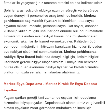
firmalar ile yaşayacağınız taşınma stresini en aza indireceksiniz.
Şehirler arası yolculuk oldukça uzun bir süreçtir ve bu sürece
uygun deneyimli personel ve araç tercih edilmelidir.
Merkez
şehirlerarası taşımacılık fiyatları
belirlenirken, oda sayısı,
eşyanın miktarı, mesafe, personel sayısı, kat sayısı, asansör
kullanılıp kullanımı gibi unsurlar göz önünde bulundurulmaktadır.
Firmalarımız evden eve nakliyat konusunda müşterilerine en
ekonomik rakamlar ile hizmet vermektedirler. Kaliteden ödün
vermeden, müşterilerin ihtiyacını karşılayan hizmetleri ile evden
eve nakliyat çözümleri sunmaktadırlar.
Merkez şehirlerarası
nakliye fiyat listesi
hakkında detaylı bilgi için, iletişim bilgileri
üzerinden gerekli bilgiye ulaşabilirsiniz. Türkiye?nin neresine
olursa olsun, en ekonomik nakliye fiyatları ve kaliteli hizmetini
platformumuzda yer alan firmalardan alabilirsiniz.
Merkez Eşya Depolama - Merkez Kiralık Ev Eşya Deposu
Fiyatları
Yaşam şartları gereği kimi zaman ev eşyaları için depolama
hizmetine ihtiyaç duyulur. Depolanacak alanın temiz ve güvenlikli
olması eşyaların zarar görmeden muhafaza edilmesi için