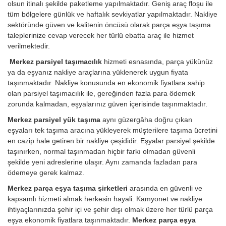
olsun itinalı şekilde paketleme yapılmaktadır. Geniş araç floşu ile
tüm bölgelere günlük ve haftalık sevkiyatlar yapılmaktadır. Nakliye
sektöründe güven ve kalitenin öncüsü olarak parça eşya taşıma
taleplerinize cevap verecek her türlü ebatta araç ile hizmet
verilmektedir.
Merkez parsiyel taşımacılık
hizmeti esnasında, parça yükünüz
ya da eşyanız nakliye araçlarına yüklenerek uygun fiyata
taşınmaktadır. Nakliye konusunda en ekonomik fiyatlara sahip
olan parsiyel taşımacılık ile, gereğinden fazla para ödemek
zorunda kalmadan, eşyalarınız güven içerisinde taşınmaktadır.
Merkez parsiyel yük taşıma
aynı güzergâha doğru çıkan
eşyaları tek taşıma aracına yükleyerek müşterilere taşıma ücretini
en cazip hale getiren bir nakliye çeşididir. Eşyalar parsiyel şekilde
taşınırken, normal taşınmadan hiçbir farkı olmadan güvenli
şekilde yeni adreslerine ulaşır. Aynı zamanda fazladan para
ödemeye gerek kalmaz.
Merkez parça eşya taşıma şirketleri
arasında en güvenli ve
kapsamlı hizmeti almak herkesin hayali. Kamyonet ve nakliye
ihtiyaçlarınızda şehir içi ve şehir dışı olmak üzere her türlü parça
eşya ekonomik fiyatlara taşınmaktadır.
Merkez parça eşya