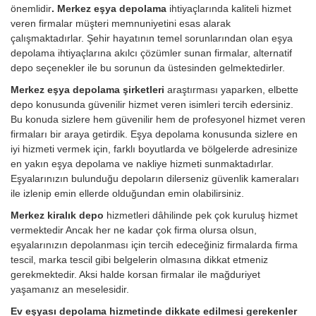
önemlidir
. Merkez eşya depolama
ihtiyaçlarında kaliteli hizmet
veren firmalar müşteri memnuniyetini esas alarak
çalışmaktadırlar. Şehir hayatının temel sorunlarından olan eşya
depolama ihtiyaçlarına akılcı çözümler sunan firmalar, alternatif
depo seçenekler ile bu sorunun da üstesinden gelmektedirler.
Merkez eşya depolama şirketleri
araştırması yaparken, elbette
depo konusunda güvenilir hizmet veren isimleri tercih edersiniz.
Bu konuda sizlere hem güvenilir hem de profesyonel hizmet veren
firmaları bir araya getirdik. Eşya depolama konusunda sizlere en
iyi hizmeti vermek için, farklı boyutlarda ve bölgelerde adresinize
en yakın eşya depolama ve nakliye hizmeti sunmaktadırlar.
Eşyalarınızın bulunduğu depoların dilerseniz güvenlik kameraları
ile izlenip emin ellerde olduğundan emin olabilirsiniz.
Merkez kiralık depo
hizmetleri dâhilinde pek çok kuruluş hizmet
vermektedir Ancak her ne kadar çok firma olursa olsun,
eşyalarınızın depolanması için tercih edeceğiniz firmalarda firma
tescil, marka tescil gibi belgelerin olmasına dikkat etmeniz
gerekmektedir. Aksi halde korsan firmalar ile mağduriyet
yaşamanız an meselesidir.
Ev eşyası depolama hizmetinde dikkate edilmesi gerekenler