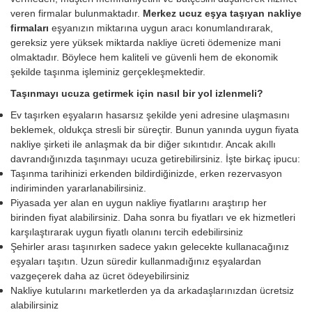
veren firmalar bulunmaktadır.
Merkez ucuz eşya taşıyan nakliye
firmaları
eşyanızın miktarına uygun aracı konumlandırarak,
gereksiz yere yüksek miktarda nakliye ücreti ödemenize mani
olmaktadır. Böylece hem kaliteli ve güvenli hem de ekonomik
şekilde taşınma işleminiz gerçekleşmektedir.
Taşınmayı ucuza getirmek için nasıl bir yol izlenmeli?
Ev taşırken eşyaların hasarsız şekilde yeni adresine ulaşmasını
beklemek, oldukça stresli bir süreçtir. Bunun yanında uygun fiyata
nakliye şirketi ile anlaşmak da bir diğer sıkıntıdır. Ancak akıllı
davrandığınızda taşınmayı ucuza getirebilirsiniz. İşte birkaç ipucu:
Taşınma tarihinizi erkenden bildirdiğinizde, erken rezervasyon
indiriminden yararlanabilirsiniz.
Piyasada yer alan en uygun nakliye fiyatlarını araştırıp her
birinden fiyat alabilirsiniz. Daha sonra bu fiyatları ve ek hizmetleri
karşılaştırarak uygun fiyatlı olanını tercih edebilirsiniz
Şehirler arası taşınırken sadece yakın gelecekte kullanacağınız
eşyaları taşıtın. Uzun süredir kullanmadığınız eşyalardan
vazgeçerek daha az ücret ödeyebilirsiniz
Nakliye kutularını marketlerden ya da arkadaşlarınızdan ücretsiz
alabilirsiniz