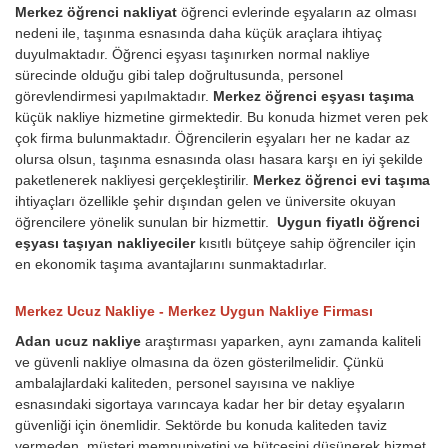
Merkez öğrenci nakliyat
öğrenci evlerinde eşyaların az olması
nedeni ile, taşınma esnasında daha küçük araçlara ihtiyaç
duyulmaktadır. Öğrenci eşyası taşınırken normal nakliye
sürecinde olduğu gibi talep doğrultusunda, personel
görevlendirmesi yapılmaktadır.
Merkez öğrenci eşyası taşıma
küçük nakliye hizmetine girmektedir. Bu konuda hizmet veren pek
çok firma bulunmaktadır. Öğrencilerin eşyaları her ne kadar az
olursa olsun, taşınma esnasında olası hasara karşı en iyi şekilde
paketlenerek nakliyesi gerçekleştirilir.
Merkez öğrenci evi taşıma
ihtiyaçları özellikle şehir dışından gelen ve üniversite okuyan
öğrencilere yönelik sunulan bir hizmettir.
Uygun fiyatlı öğrenci
eşyası taşıyan nakliyeciler
kısıtlı bütçeye sahip öğrenciler için
en ekonomik taşıma avantajlarını sunmaktadırlar.
Merkez Ucuz Nakliye - Merkez Uygun Nakliye Firması
Adan ucuz nakliye
araştırması yaparken, aynı zamanda kaliteli
ve güvenli nakliye olmasına da özen gösterilmelidir. Çünkü
ambalajlardaki kaliteden, personel sayısına ve nakliye
esnasındaki sigortaya varıncaya kadar her bir detay eşyaların
güvenliği için önemlidir. Sektörde bu konuda kaliteden taviz
vermeden, müşteri memnuniyetini ve bütçesini düşünerek hizmet