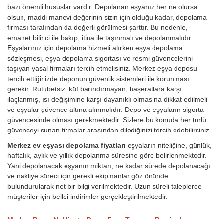
bazı önemli hususlar vardır. Depolanan eşyanız her ne olursa
olsun, maddi manevi değerinin sizin için olduğu kadar, depolama
firması tarafından da değerli görülmesi şarttır. Bu nedenle,
emanet bilinci ile bakıp, itina ile taşınmalı ve depolanmalıdır.
Eşyalarınız için depolama hizmeti alırken eşya depolama
sözleşmesi, eşya depolama sigortası ve resmi güvencelerini
taşıyan yasal firmaları tercih etmelisiniz. Merkez eşya deposu
tercih ettiğinizde deponun güvenlik sistemleri ile korunması
gerekir. Rutubetsiz, küf barındırmayan, haşeratlara karşı
ilaçlanmış, ısı değişimine karşı dayanıklı olmasına dikkat edilmeli
ve eşyalar güvence altına alınmalıdır. Depo ve eşyaların sigorta
güvencesinde olması gerekmektedir. Sizlere bu konuda her türlü
güvenceyi sunan firmalar arasından dilediğinizi tercih edebilirsiniz.
Merkez ev eşyası depolama fiyatları
eşyaların niteliğine, günlük,
haftalık, aylık ve yıllık depolanma süresine göre belirlenmektedir.
Yani depolanacak eşyanın miktarı, ne kadar sürede depolanacağı
ve nakliye süreci için gerekli ekipmanlar göz önünde
bulundurularak net bir bilgi verilmektedir. Uzun süreli taleplerde
müşteriler için bellei indirimler gerçekleştirilmektedir.