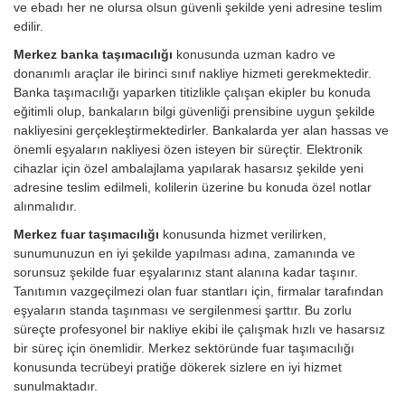
ve ebadı her ne olursa olsun güvenli şekilde yeni adresine teslim
edilir.
Merkez banka taşımacılığı
konusunda uzman kadro ve
donanımlı araçlar ile birinci sınıf nakliye hizmeti gerekmektedir.
Banka taşımacılığı yaparken titizlikle çalışan ekipler bu konuda
eğitimli olup, bankaların bilgi güvenliği prensibine uygun şekilde
nakliyesini gerçekleştirmektedirler. Bankalarda yer alan hassas ve
önemli eşyaların nakliyesi özen isteyen bir süreçtir. Elektronik
cihazlar için özel ambalajlama yapılarak hasarsız şekilde yeni
adresine teslim edilmeli, kolilerin üzerine bu konuda özel notlar
alınmalıdır.
Merkez fuar taşımacılığı
konusunda hizmet verilirken,
sunumunuzun en iyi şekilde yapılması adına, zamanında ve
sorunsuz şekilde fuar eşyalarınız stant alanına kadar taşınır.
Tanıtımın vazgeçilmezi olan fuar stantları için, firmalar tarafından
eşyaların standa taşınması ve sergilenmesi şarttır. Bu zorlu
süreçte profesyonel bir nakliye ekibi ile çalışmak hızlı ve hasarsız
bir süreç için önemlidir. Merkez sektöründe fuar taşımacılığı
konusunda tecrübeyi pratiğe dökerek sizlere en iyi hizmet
sunulmaktadır.