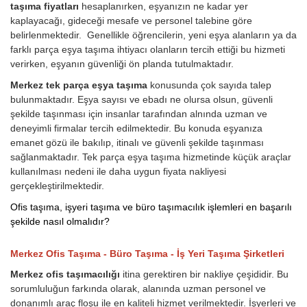
taşıma fiyatları
hesaplanırken, eşyanızın ne kadar yer
kaplayacağı, gideceği mesafe ve personel talebine göre
belirlenmektedir. Genellikle öğrencilerin, yeni eşya alanların ya da
farklı parça eşya taşıma ihtiyacı olanların tercih ettiği bu hizmeti
verirken, eşyanın güvenliği ön planda tutulmaktadır.
Merkez tek parça eşya taşıma
konusunda çok sayıda talep
bulunmaktadır. Eşya sayısı ve ebadı ne olursa olsun, güvenli
şekilde taşınması için insanlar tarafından alnında uzman ve
deneyimli firmalar tercih edilmektedir. Bu konuda eşyanıza
emanet gözü ile bakılıp, itinalı ve güvenli şekilde taşınması
sağlanmaktadır. Tek parça eşya taşıma hizmetinde küçük araçlar
kullanılması nedeni ile daha uygun fiyata nakliyesi
gerçekleştirilmektedir.
Ofis taşıma, işyeri taşıma ve büro taşımacılık işlemleri en başarılı
şekilde nasıl olmalıdır?
Merkez Ofis Taşıma - Büro Taşıma - İş Yeri Taşıma Şirketleri
Merkez ofis taşımacılığı
itina gerektiren bir nakliye çeşididir. Bu
sorumluluğun farkında olarak, alanında uzman personel ve
donanımlı araç floşu ile en kaliteli hizmet verilmektedir. İşyerleri ve