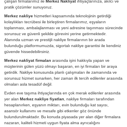
çalışan firmalarımız ile
Merkez Nakliyat
ihtiyaçlarınıza, akılcı ve
pratik çözümler sunuyoruz.
Merkez nakliye
hizmetleri kapsamında teknolojinin getirdiği
kolaylıkları tecrübesi ile birleştiren firmalarımız, eşyaların
toplanması, ambalajlanması ve yeni adresine taşınması sürecinde
sorunsuz ve güvenli şekilde görevini yerine getirmektedir.
Alanında uzman ve prestijli nakliye firmalarının bir arada
bulunduğu platformumuzda, sigortalı nakliye garantisi ile kendiniz
güvende hissedebilirsiniz.
Merkez nakliyat firmaları
arasında işini hakkıyla yapan ve
müşterinin gülen yüzü olmayı başaran, en iyi firmaları bir araya
getirdik. Nakliye konusunda planlı çalışmaları ile zamanında ve
sorunsuz hizmet sunarken, her zaman ilk tercih edilenler arasında
olmaları asla tesadüf değil.
Evden eve taşıma ihtiyaçlarında en çok merak edilenler arasında
yer alan
Merkez nakliye fiyatları
, nakliye firmaları tarafından
hesaplanırken, eşyanın miktarı, evin bulunduğu kat sayısı,
asansör kullanımı ve mesafe gibi etkenler göz önünde
bulundurulmaktadır. Bu konuda piyasada yer alan diğer firmalara
nazaran, kaliteli hizmeti uygun fiyata alma ayrıcalığını