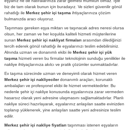
eşyanız ne de hatıralarınıza zarar gelmesi mümkün olmaz. İşte
biz de tam olarak bunun için buradayız. Ve sizleri güvenilir gönül
rahatlığı ile
Merkez şehir içi taşıma
ihtiyaçlarınıza çözüm
bulmanızda aracı oluyoruz.
Taşınması gereken eşya miktarı ve taşınacak adres neresi olursa
olsun, her zaman ve her koşulda kaliteli hizmeti müşterilerine
sunan
Merkez şehir içi nakliyat firmaları
arasından dilediğinizi
tercih ederek gönül rahatlığı ile eşyalarınızı teslim edebilirsiniz.
Alnında uzman ve donanımlı ekibi ile
Merkez şehir içi yük
taşıma
hizmeti veren bu firmalar teknolojinin sunduğu yenilikler ile
nakliye ihtiyaçlarınıza akılcı ve pratik çözümler sunmaktadırlar.
Ev taşıma sürecinde uzman ve deneyimli olarak hizmet veren
Merkez şehir içi nakliyeciler
donanımlı araçları, korunaklı
ambalajları ve profesyonel ekibi ile hizmet vermektedirler. Bu
nedenle şehir içi nakliye konusunda eşyalarınıza zarar vermeden
hasarsız olarak yeni adresine ulaşmasını sağlamaktadırlar. Planlı
nakliye süreci hazırlayarak, eşyalarınız anlaşılan saatte evinizden
toplanıp yüklenerek, yine anlaşılan saatte yeni adresinize teslim
edilir.
Merkez şehir içi nakliye fiyatları
taşınması istenen eşyaların