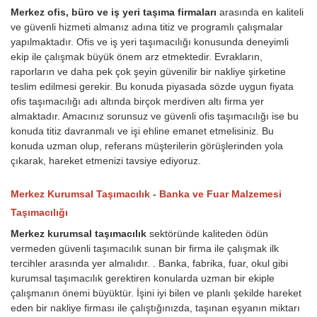
Merkez ofis, büro ve iş yeri taşıma firmaları
arasında en kaliteli
ve güvenli hizmeti almanız adına titiz ve programlı çalışmalar
yapılmaktadır. Ofis ve iş yeri taşımacılığı konusunda deneyimli
ekip ile çalışmak büyük önem arz etmektedir. Evrakların,
raporların ve daha pek çok şeyin güvenilir bir nakliye şirketine
teslim edilmesi gerekir. Bu konuda piyasada sözde uygun fiyata
ofis taşımacılığı adı altında birçok merdiven altı firma yer
almaktadır. Amacınız sorunsuz ve güvenli ofis taşımacılığı ise bu
konuda titiz davranmalı ve işi ehline emanet etmelisiniz. Bu
konuda uzman olup, referans müşterilerin görüşlerinden yola
çıkarak, hareket etmenizi tavsiye ediyoruz.
Merkez Kurumsal Taşımacılık - Banka ve Fuar Malzemesi
Taşımacılığı
Merkez kurumsal taşımacılık
sektöründe kaliteden ödün
vermeden güvenli taşımacılık sunan bir firma ile çalışmak ilk
tercihler arasında yer almalıdır. . Banka, fabrika, fuar, okul gibi
kurumsal taşımacılık gerektiren konularda uzman bir ekiple
çalışmanın önemi büyüktür. İşini iyi bilen ve planlı şekilde hareket
eden bir nakliye firması ile çalıştığınızda, taşınan eşyanın miktarı