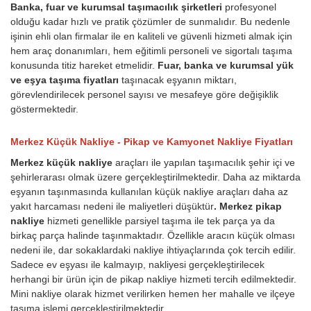
Banka, fuar ve kurumsal taşımacılık şirketleri
profesyonel
olduğu kadar hızlı ve pratik çözümler de sunmalıdır. Bu nedenle
işinin ehli olan firmalar ile en kaliteli ve güvenli hizmeti almak için
hem araç donanımları, hem eğitimli personeli ve sigortalı taşıma
konusunda titiz hareket etmelidir.
Fuar, banka ve kurumsal yük
ve eşya taşıma fiyatları
taşınacak eşyanın miktarı,
görevlendirilecek personel sayısı ve mesafeye göre değişiklik
göstermektedir.
Merkez Küçük Nakliye - Pikap ve Kamyonet Nakliye Fiyatları
Merkez küçük nakliye
araçları ile yapılan taşımacılık şehir içi ve
şehirlerarası olmak üzere gerçekleştirilmektedir. Daha az miktarda
eşyanın taşınmasında kullanılan küçük nakliye araçları daha az
yakıt harcaması nedeni ile maliyetleri düşüktür
. Merkez pikap
nakliye
hizmeti genellikle parsiyel taşıma ile tek parça ya da
birkaç parça halinde taşınmaktadır. Özellikle aracın küçük olması
nedeni ile, dar sokaklardaki nakliye ihtiyaçlarında çok tercih edilir.
Sadece ev eşyası ile kalmayıp, nakliyesi gerçekleştirilecek
herhangi bir ürün için de pikap nakliye hizmeti tercih edilmektedir.
Mini nakliye olarak hizmet verilirken hemen her mahalle ve ilçeye
taşıma işlemi gerçekleştirilmektedir.