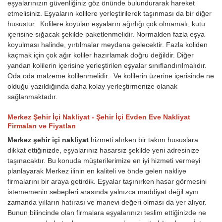
eşyalarınızın güvenliğiniz göz önünde bulundurarak hareket
etmelisiniz. Eşyaların kolilere yerleştirilerek taşınması da bir diğer
husustur. Kolilere koyulan eşyaların ağırlığı çok olmamalı, kutu
içerisine sığacak şekilde paketlenmelidir. Normalden fazla eşya
koyulması halinde, yırtılmalar meydana gelecektir. Fazla koliden
kaçmak için çok ağır koliler hazırlamak doğru değildir. Diğer
yandan kolilerin içerisine yerleştirilen eşyalar sınıflandırılmalıdır.
Oda oda malzeme kolilenmelidir. Ve kolilerin üzerine içerisinde ne
olduğu yazıldığında daha kolay yerleştirmenize olanak
sağlanmaktadır.
Merkez Şehir İçi Nakliyat - Şehir İçi Evden Eve Nakliyat
Firmaları ve Fiyatları
Merkez şehir içi nakliyat
hizmeti alırken bir takım hususlara
dikkat ettiğinizde, eşyalarınız hasarsız şekilde yeni adresinize
taşınacaktır. Bu konuda müşterilerimize en iyi hizmeti vermeyi
planlayarak Merkez ilinin en kaliteli ve önde gelen nakliye
firmalarını bir araya getirdik. Eşyalar taşınırken hasar görmesini
istememenin sebepleri arasında yalnızca maddiyat değil aynı
zamanda yılların hatırası ve manevi değeri olması da yer alıyor.
Bunun bilincinde olan firmalara eşyalarınızı teslim ettiğinizde ne