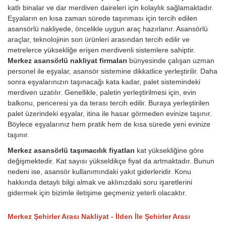
katlı binalar ve dar merdiven daireleri için kolaylık sağlamaktadır.
Eşyaların en kısa zaman sürede taşınması için tercih edilen
asansörlü nakliyede, öncelikle uygun araç hazırlanır. Asansörlü
araçlar, teknolojinin son ürünleri arasından tercih edilir ve
metrelerce yüksekliğe erişen merdivenli sistemlere sahiptir.
Merkez asansörlü nakliyat firmaları
bünyesinde çalışan uzman
personel ile eşyalar, asansör sistemine dikkatlice yerleştirilir. Daha
sonra eşyalarınızın taşınacağı kata kadar, palet sistemindeki
merdiven uzatılır. Genellikle, paletin yerleştirilmesi için, evin
balkonu, penceresi ya da terası tercih edilir. Buraya yerleştirilen
palet üzerindeki eşyalar, itina ile hasar görmeden evinize taşınır.
Böylece eşyalarınız hem pratik hem de kısa sürede yeni evinize
taşınır.
Merkez asansörlü taşımacılık fiyatları
kat yüksekliğine göre
değişmektedir. Kat sayısı yükseldikçe fiyat da artmaktadır. Bunun
nedeni ise, asansör kullanımındaki yakıt giderleridir.
Konu
hakkında detaylı bilgi almak ve aklınızdaki soru işaretlerini
gidermek için bizimle iletişime geçmeniz yeterli olacaktır.
Merkez Şehirler Arası Nakliyat - İlden İle Şehirler Arası