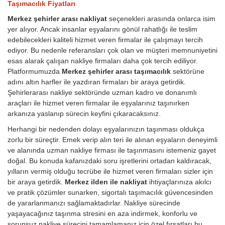
Taşımacılık Fiyatları
Merkez şehirler arası nakliyat
seçenekleri arasında onlarca isim
yer alıyor. Ancak insanlar eşyalarını gönül rahatlığı ile teslim
edebilecekleri kaliteli hizmet veren firmalar ile çalışmayı tercih
ediyor. Bu nedenle referansları çok olan ve müşteri memnuniyetini
esas alarak çalışan nakliye firmaları daha çok tercih ediliyor.
Platformumuzda
Merkez şehirler arası taşımacılık
sektörüne
adını altın harfler ile yazdıran firmaları bir araya getirdik.
Şehirlerarası nakliye sektöründe uzman kadro ve donanımlı
araçları ile hizmet veren firmalar ile eşyalarınız taşınırken
arkanıza yaslanıp sürecin keyfini çıkaracaksınız.
Herhangi bir nedenden dolayı eşyalarınızın taşınması oldukça
zorlu bir süreçtir. Emek verip alın teri ile alınan eşyaların deneyimli
ve alanında uzman nakliye firması ile taşınmasını istemeniz gayet
doğal. Bu konuda kafanızdaki soru işretlerini ortadan kaldıracak,
yılların vermiş olduğu tecrübe ile hizmet veren firmaları sizler için
bir araya getirdik.
Merkez ilden ile nakliyat
ihtiyaçlarınıza akılcı
ve pratik çözümler sunarken, sigortalı taşımacılık güvencesinden
de yararlanmanızı sağlamaktadırlar. Nakliye sürecinde
yaşayacağınız taşınma stresini en aza indirmek, konforlu ve
sorunsuz nakliye sürecini tamamlamanız için özel fırsatları bu