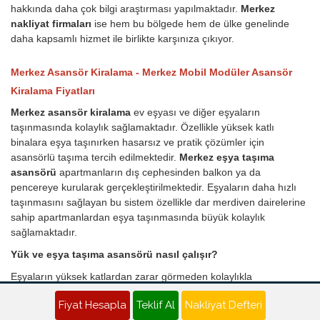
hakkında daha çok bilgi araştırması yapılmaktadır.
Merkez
nakliyat firmaları
ise hem bu bölgede hem de ülke genelinde
daha kapsamlı hizmet ile birlikte karşınıza çıkıyor.
Merkez Asansör Kiralama - Merkez Mobil Modüler Asansör
Kiralama Fiyatları
Merkez asansör kiralama
ev eşyası ve diğer eşyaların
taşınmasında kolaylık sağlamaktadır. Özellikle yüksek katlı
binalara eşya taşınırken hasarsız ve pratik çözümler için
asansörlü taşıma tercih edilmektedir.
Merkez eşya taşıma
asansörü
apartmanların dış cephesinden balkon ya da
pencereye kurularak gerçekleştirilmektedir. Eşyaların daha hızlı
taşınmasını sağlayan bu sistem özellikle dar merdiven dairelerine
sahip apartmanlardan eşya taşınmasında büyük kolaylık
sağlamaktadır.
Yük ve eşya taşıma asansörü nasıl çalışır?
Eşyaların yüksek katlardan zarar görmeden kolaylıkla
çıkarılmasını sağlayan asansörler, tıpkı insan asansörleri gibi
Fiyat Hesapla
Teklif Al
Nakliyat Defteri
mekanik bir araç üzerinde monte edilmiş sistemlerdir. Asansör