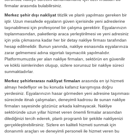
firmalar arasında bulabilirsiniz.
Merkez şehir dışı nakliyat
titizlik ve planlı yapılması gereken bir
iştir. Uzun mesafede eşyaların güven içerisinde yeni adreslerine
taşınabilmesi için profesyonel bir çalışma gerektirir. Eşyalarınızın
toplanmasından, paketlenip araca yerleştirilmesi ve yeni adresiniz
için yola çıkmasına kadar her bir detay nakliye firması tarafından
hesap edilmelidir. Bunun yanında, nakliye esnasında eşyalarınıza
zarar gelmemesi adına sigortalı taşımacılık yapılmalıdır.
Platformumuzda yer alan nakliye firmaları, sektörün en güvenilir
ve köklü isimlerinden oluşup, sizlere sorunsuz bir nakliye süreci
sunmaktadırlar.
Merkez şehirlerarası nakliyat firmaları
arasında en iyi hizmeti
almayı hedefliyor ve bu konuda kafanız karışmışsa doğru
yerdesiniz. Eşyalarınızın hasar görmeden yeni adresine taşınması
sürecinde itinalı çalışmaları, deneyimli kadrosu ile sunan nakliye
firmaları sayesinde gözünüz arkada kalmayacak. Nakliye
sektöründe uzun yıllar hizmet veren önemli firmalar arasından
dilediğinizi tercih ederek, planlı programlı bir şekilde nakliyenizi
gerçekleştirebilirsiniz. Sizlere en kaliteli hizmeti sunmak için
donanımlı araçları ve deneyimli personeli ile hizmet veren bu