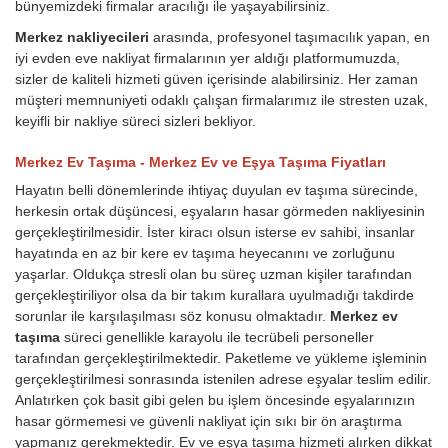
bünyemizdeki firmalar aracılığı ile yaşayabilirsiniz.
Merkez nakliyecileri
arasında, profesyonel taşımacılık yapan, en
iyi evden eve nakliyat firmalarının yer aldığı platformumuzda,
sizler de kaliteli hizmeti güven içerisinde alabilirsiniz. Her zaman
müşteri memnuniyeti odaklı çalışan firmalarımız ile stresten uzak,
keyifli bir nakliye süreci sizleri bekliyor.
Merkez Ev Taşıma - Merkez Ev ve Eşya Taşıma Fiyatları
Hayatın belli dönemlerinde ihtiyaç duyulan ev taşıma sürecinde,
herkesin ortak düşüncesi, eşyaların hasar görmeden nakliyesinin
gerçekleştirilmesidir. İster kiracı olsun isterse ev sahibi, insanlar
hayatında en az bir kere ev taşıma heyecanını ve zorluğunu
yaşarlar. Oldukça stresli olan bu süreç uzman kişiler tarafından
gerçekleştiriliyor olsa da bir takım kurallara uyulmadığı takdirde
sorunlar ile karşılaşılması söz konusu olmaktadır.
Merkez ev
taşıma
süreci genellikle karayolu ile tecrübeli personeller
tarafından gerçekleştirilmektedir. Paketleme ve yükleme işleminin
gerçekleştirilmesi sonrasında istenilen adrese eşyalar teslim edilir.
Anlatırken çok basit gibi gelen bu işlem öncesinde eşyalarınızın
hasar görmemesi ve güvenli nakliyat için sıkı bir ön araştırma
yapmanız gerekmektedir. Ev ve eşya taşıma hizmeti alırken dikkat