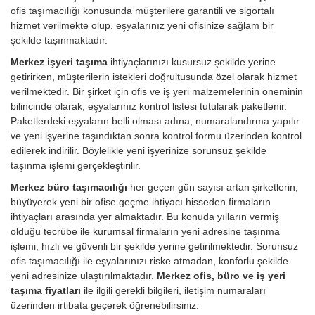
ofis taşımacılığı konusunda müşterilere garantili ve sigortalı
hizmet verilmekte olup, eşyalarınız yeni ofisinize sağlam bir
şekilde taşınmaktadır.
Merkez işyeri taşıma
ihtiyaçlarınızı kusursuz şekilde yerine
getirirken, müşterilerin istekleri doğrultusunda özel olarak hizmet
verilmektedir. Bir şirket için ofis ve iş yeri malzemelerinin öneminin
bilincinde olarak, eşyalarınız kontrol listesi tutularak paketlenir.
Paketlerdeki eşyaların belli olması adına, numaralandırma yapılır
ve yeni işyerine taşındıktan sonra kontrol formu üzerinden kontrol
edilerek indirilir. Böylelikle yeni işyerinize sorunsuz şekilde
taşınma işlemi gerçekleştirilir.
Merkez büro taşımacılığı
her geçen gün sayısı artan şirketlerin,
büyüyerek yeni bir ofise geçme ihtiyacı hisseden firmaların
ihtiyaçları arasında yer almaktadır. Bu konuda yılların vermiş
olduğu tecrübe ile kurumsal firmaların yeni adresine taşınma
işlemi, hızlı ve güvenli bir şekilde yerine getirilmektedir. Sorunsuz
ofis taşımacılığı ile eşyalarınızı riske atmadan, konforlu şekilde
yeni adresinize ulaştırılmaktadır.
Merkez ofis, büro ve iş yeri
taşıma fiyatları
ile ilgili gerekli bilgileri, iletişim numaraları
üzerinden irtibata geçerek öğrenebilirsiniz.