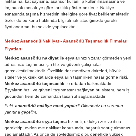
miktarına, kat sayısına, asansör kullanılıp kullanılmamasına ve
taşınacak mesafeye göre farklılık göstermektedir. Nakliye
esnasında taşıma hizmetinin niteliğine göre fiyat belirlenmektedir.
Sizler de bu konu hakkında bilgi almak istediğinizde gerekli
fiyatlandırma, bu şekilde yapılacaktır.
Merkez Asansörlü Nakliyat - Asansörlü Taşımacılık Firmaları
Fiyatları
Merkez asansörlü nakliyat
ile eşyalarınızın zarar görmeden yeni
adresinize taşınması için titiz ve güvenli çalışmalar
gerçekleştirilmektedir. Özellikle dar merdiven daireleri, büyük
siteler ve yüksek katlarda eşyaların taşınırken hasar görme riski,
Merkez asansörlü taşımacılık
ile ortadan kalkmaktadır.
Eşyaların hızlı ve güvenli taşınmasını sağlayan bu sistem, hem iş
gücünden hem de zamandan tasarruf sağlamaktadır.
Peki,
asansörlü nakliye nasıl yapılır?
Dilerseniz bu sorunun
yanıtına geçelim.
Merkez asansörlü eşya taşıma
hizmeti, oldukça zor ve itina
gerektirip, evden eve nakliyat konusunda, başarılı sonuç almanızı
sağlamaktadır. Az önce de söylediğimiz gibi, genellikle yüksek