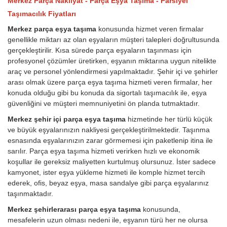
Merkez Parça Nakliyat - Parça Eşya Taşıma - Parsiyel
Taşımacılık Fiyatları
Merkez parça eşya taşıma
konusunda hizmet veren firmalar
genellikle miktarı az olan eşyaların müşteri talepleri doğrultusunda
gerçekleştirilir. Kısa sürede parça eşyaların taşınması için
profesyonel çözümler üretirken, eşyanın miktarına uygun nitelikte
araç ve personel yönlendirmesi yapılmaktadır. Şehir içi ve şehirler
arası olmak üzere parça eşya taşıma hizmeti veren firmalar, her
konuda olduğu gibi bu konuda da sigortalı taşımacılık ile, eşya
güvenliğini ve müşteri memnuniyetini ön planda tutmaktadır.
Merkez şehir içi parça eşya taşıma
hizmetinde her türlü küçük
ve büyük eşyalarınızın nakliyesi gerçekleştirilmektedir. Taşınma
esnasında eşyalarınızın zarar görmemesi için paketlenip itina ile
sarılır. Parça eşya taşıma hizmeti verirken hızlı ve ekonomik
koşullar ile gereksiz maliyetten kurtulmuş olursunuz. İster sadece
kamyonet, ister eşya yükleme hizmeti ile komple hizmet tercih
ederek, ofis, beyaz eşya, masa sandalye gibi parça eşyalarınız
taşınmaktadır.
Merkez şehirlerarası parça eşya taşıma
konusunda,
mesafelerin uzun olması nedeni ile, eşyanın türü her ne olursa