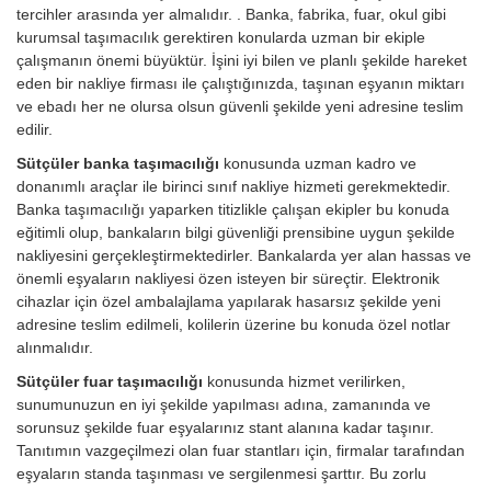
tercihler arasında yer almalıdır. . Banka, fabrika, fuar, okul gibi
kurumsal taşımacılık gerektiren konularda uzman bir ekiple
çalışmanın önemi büyüktür. İşini iyi bilen ve planlı şekilde hareket
eden bir nakliye firması ile çalıştığınızda, taşınan eşyanın miktarı
ve ebadı her ne olursa olsun güvenli şekilde yeni adresine teslim
edilir.
Sütçüler banka taşımacılığı
konusunda uzman kadro ve
donanımlı araçlar ile birinci sınıf nakliye hizmeti gerekmektedir.
Banka taşımacılığı yaparken titizlikle çalışan ekipler bu konuda
eğitimli olup, bankaların bilgi güvenliği prensibine uygun şekilde
nakliyesini gerçekleştirmektedirler. Bankalarda yer alan hassas ve
önemli eşyaların nakliyesi özen isteyen bir süreçtir. Elektronik
cihazlar için özel ambalajlama yapılarak hasarsız şekilde yeni
adresine teslim edilmeli, kolilerin üzerine bu konuda özel notlar
alınmalıdır.
Sütçüler fuar taşımacılığı
konusunda hizmet verilirken,
sunumunuzun en iyi şekilde yapılması adına, zamanında ve
sorunsuz şekilde fuar eşyalarınız stant alanına kadar taşınır.
Tanıtımın vazgeçilmezi olan fuar stantları için, firmalar tarafından
eşyaların standa taşınması ve sergilenmesi şarttır. Bu zorlu