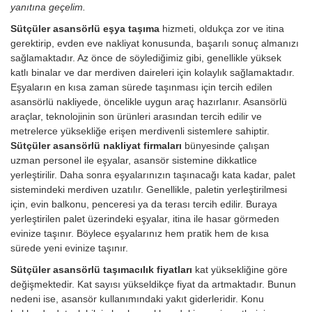
yanıtına geçelim.
Sütçüler asansörlü eşya taşıma
hizmeti, oldukça zor ve itina
gerektirip, evden eve nakliyat konusunda, başarılı sonuç almanızı
sağlamaktadır. Az önce de söylediğimiz gibi, genellikle yüksek
katlı binalar ve dar merdiven daireleri için kolaylık sağlamaktadır.
Eşyaların en kısa zaman sürede taşınması için tercih edilen
asansörlü nakliyede, öncelikle uygun araç hazırlanır. Asansörlü
araçlar, teknolojinin son ürünleri arasından tercih edilir ve
metrelerce yüksekliğe erişen merdivenli sistemlere sahiptir.
Sütçüler asansörlü nakliyat firmaları
bünyesinde çalışan
uzman personel ile eşyalar, asansör sistemine dikkatlice
yerleştirilir. Daha sonra eşyalarınızın taşınacağı kata kadar, palet
sistemindeki merdiven uzatılır. Genellikle, paletin yerleştirilmesi
için, evin balkonu, penceresi ya da terası tercih edilir. Buraya
yerleştirilen palet üzerindeki eşyalar, itina ile hasar görmeden
evinize taşınır. Böylece eşyalarınız hem pratik hem de kısa
sürede yeni evinize taşınır.
Sütçüler asansörlü taşımacılık fiyatları
kat yüksekliğine göre
değişmektedir. Kat sayısı yükseldikçe fiyat da artmaktadır. Bunun
nedeni ise, asansör kullanımındaki yakıt giderleridir.
Konu