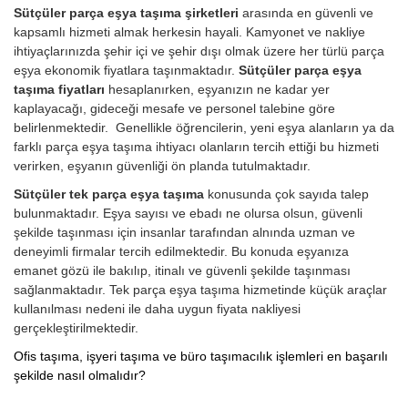
Sütçüler parça eşya taşıma şirketleri
arasında en güvenli ve
kapsamlı hizmeti almak herkesin hayali. Kamyonet ve nakliye
ihtiyaçlarınızda şehir içi ve şehir dışı olmak üzere her türlü parça
eşya ekonomik fiyatlara taşınmaktadır.
Sütçüler parça eşya
taşıma fiyatları
hesaplanırken, eşyanızın ne kadar yer
kaplayacağı, gideceği mesafe ve personel talebine göre
belirlenmektedir. Genellikle öğrencilerin, yeni eşya alanların ya da
farklı parça eşya taşıma ihtiyacı olanların tercih ettiği bu hizmeti
verirken, eşyanın güvenliği ön planda tutulmaktadır.
Sütçüler tek parça eşya taşıma
konusunda çok sayıda talep
bulunmaktadır. Eşya sayısı ve ebadı ne olursa olsun, güvenli
şekilde taşınması için insanlar tarafından alnında uzman ve
deneyimli firmalar tercih edilmektedir. Bu konuda eşyanıza
emanet gözü ile bakılıp, itinalı ve güvenli şekilde taşınması
sağlanmaktadır. Tek parça eşya taşıma hizmetinde küçük araçlar
kullanılması nedeni ile daha uygun fiyata nakliyesi
gerçekleştirilmektedir.
Ofis taşıma, işyeri taşıma ve büro taşımacılık işlemleri en başarılı
şekilde nasıl olmalıdır?