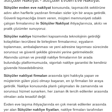
Sütçüler Nakliyat - Sütçüler Evden Eve Nakliyat
Sütçüler evden eve nakliyat
konusunda, taşımacılık sektörüne
adını altın harflerle yazdıran firmaları sizler için bir araya getirdik.
Güvenli taşımacılığa önem veren, müşteri memnuniyeti odaklı
çalışan firmalarımız ile
Sütçüler Nakliyat
ihtiyaçlarınıza, akılcı ve
pratik çözümler sunuyoruz.
Sütçüler nakliye
hizmetleri kapsamında teknolojinin getirdiği
kolaylıkları tecrübesi ile birleştiren firmalarımız, eşyaların
toplanması, ambalajlanması ve yeni adresine taşınması sürecinde
sorunsuz ve güvenli şekilde görevini yerine getirmektedir.
Alanında uzman ve prestijli nakliye firmalarının bir arada
bulunduğu platformumuzda, sigortalı nakliye garantisi ile kendiniz
güvende hissedebilirsiniz.
Sütçüler nakliyat firmaları
arasında işini hakkıyla yapan ve
müşterinin gülen yüzü olmayı başaran, en iyi firmaları bir araya
getirdik. Nakliye konusunda planlı çalışmaları ile zamanında ve
sorunsuz hizmet sunarken, her zaman ilk tercih edilenler arasında
olmaları asla tesadüf değil.
Evden eve taşıma ihtiyaçlarında en çok merak edilenler arasında
yer alan
Sütçüler nakliye fiyatları
, nakliye firmaları tarafından