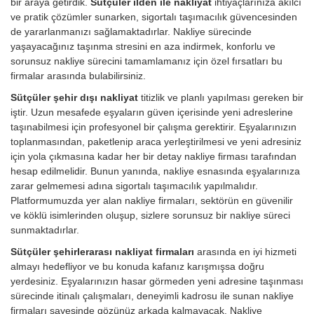
bir araya getirdik.
Sütçüler ilden ile nakliyat
ihtiyaçlarınıza akılcı
ve pratik çözümler sunarken, sigortalı taşımacılık güvencesinden
de yararlanmanızı sağlamaktadırlar. Nakliye sürecinde
yaşayacağınız taşınma stresini en aza indirmek, konforlu ve
sorunsuz nakliye sürecini tamamlamanız için özel fırsatları bu
firmalar arasında bulabilirsiniz.
Sütçüler şehir dışı nakliyat
titizlik ve planlı yapılması gereken bir
iştir. Uzun mesafede eşyaların güven içerisinde yeni adreslerine
taşınabilmesi için profesyonel bir çalışma gerektirir. Eşyalarınızın
toplanmasından, paketlenip araca yerleştirilmesi ve yeni adresiniz
için yola çıkmasına kadar her bir detay nakliye firması tarafından
hesap edilmelidir. Bunun yanında, nakliye esnasında eşyalarınıza
zarar gelmemesi adına sigortalı taşımacılık yapılmalıdır.
Platformumuzda yer alan nakliye firmaları, sektörün en güvenilir
ve köklü isimlerinden oluşup, sizlere sorunsuz bir nakliye süreci
sunmaktadırlar.
Sütçüler şehirlerarası nakliyat firmaları
arasında en iyi hizmeti
almayı hedefliyor ve bu konuda kafanız karışmışsa doğru
yerdesiniz. Eşyalarınızın hasar görmeden yeni adresine taşınması
sürecinde itinalı çalışmaları, deneyimli kadrosu ile sunan nakliye
firmaları sayesinde gözünüz arkada kalmayacak. Nakliye