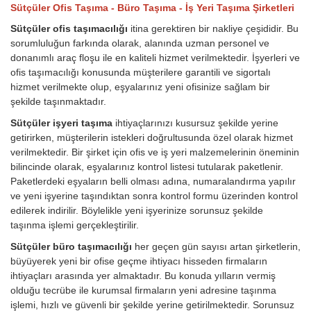
Sütçüler Ofis Taşıma - Büro Taşıma - İş Yeri Taşıma Şirketleri
Sütçüler ofis taşımacılığı
itina gerektiren bir nakliye çeşididir. Bu
sorumluluğun farkında olarak, alanında uzman personel ve
donanımlı araç floşu ile en kaliteli hizmet verilmektedir. İşyerleri ve
ofis taşımacılığı konusunda müşterilere garantili ve sigortalı
hizmet verilmekte olup, eşyalarınız yeni ofisinize sağlam bir
şekilde taşınmaktadır.
Sütçüler işyeri taşıma
ihtiyaçlarınızı kusursuz şekilde yerine
getirirken, müşterilerin istekleri doğrultusunda özel olarak hizmet
verilmektedir. Bir şirket için ofis ve iş yeri malzemelerinin öneminin
bilincinde olarak, eşyalarınız kontrol listesi tutularak paketlenir.
Paketlerdeki eşyaların belli olması adına, numaralandırma yapılır
ve yeni işyerine taşındıktan sonra kontrol formu üzerinden kontrol
edilerek indirilir. Böylelikle yeni işyerinize sorunsuz şekilde
taşınma işlemi gerçekleştirilir.
Sütçüler büro taşımacılığı
her geçen gün sayısı artan şirketlerin,
büyüyerek yeni bir ofise geçme ihtiyacı hisseden firmaların
ihtiyaçları arasında yer almaktadır. Bu konuda yılların vermiş
olduğu tecrübe ile kurumsal firmaların yeni adresine taşınma
işlemi, hızlı ve güvenli bir şekilde yerine getirilmektedir. Sorunsuz