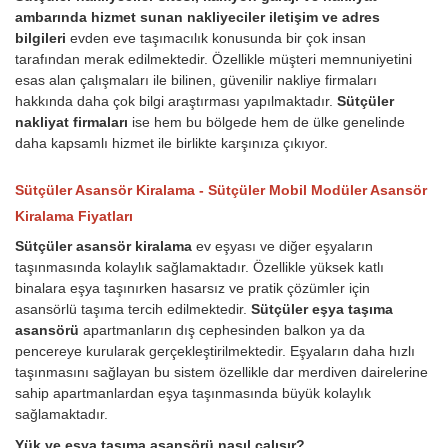
ambarında hizmet sunan nakliyeciler iletişim ve adres
bilgileri
evden eve taşımacılık konusunda bir çok insan
tarafından merak edilmektedir. Özellikle müşteri memnuniyetini
esas alan çalışmaları ile bilinen, güvenilir nakliye firmaları
hakkında daha çok bilgi araştırması yapılmaktadır.
Sütçüler
nakliyat firmaları
ise hem bu bölgede hem de ülke genelinde
daha kapsamlı hizmet ile birlikte karşınıza çıkıyor.
Sütçüler Asansör Kiralama - Sütçüler Mobil Modüler Asansör
Kiralama Fiyatları
Sütçüler asansör kiralama
ev eşyası ve diğer eşyaların
taşınmasında kolaylık sağlamaktadır. Özellikle yüksek katlı
binalara eşya taşınırken hasarsız ve pratik çözümler için
asansörlü taşıma tercih edilmektedir.
Sütçüler eşya taşıma
asansörü
apartmanların dış cephesinden balkon ya da
pencereye kurularak gerçekleştirilmektedir. Eşyaların daha hızlı
taşınmasını sağlayan bu sistem özellikle dar merdiven dairelerine
sahip apartmanlardan eşya taşınmasında büyük kolaylık
sağlamaktadır.
Yük ve eşya taşıma asansörü nasıl çalışır?