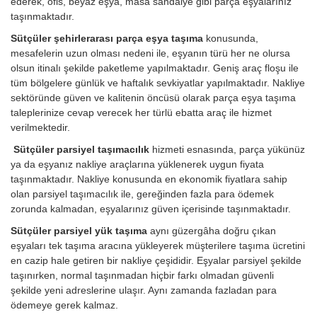
ederek, ofis, beyaz eşya, masa sandalye gibi parça eşyalarınız
taşınmaktadır.
Sütçüler şehirlerarası parça eşya taşıma
konusunda,
mesafelerin uzun olması nedeni ile, eşyanın türü her ne olursa
olsun itinalı şekilde paketleme yapılmaktadır. Geniş araç floşu ile
tüm bölgelere günlük ve haftalık sevkiyatlar yapılmaktadır. Nakliye
sektöründe güven ve kalitenin öncüsü olarak parça eşya taşıma
taleplerinize cevap verecek her türlü ebatta araç ile hizmet
verilmektedir.
Sütçüler parsiyel taşımacılık
hizmeti esnasında, parça yükünüz
ya da eşyanız nakliye araçlarına yüklenerek uygun fiyata
taşınmaktadır. Nakliye konusunda en ekonomik fiyatlara sahip
olan parsiyel taşımacılık ile, gereğinden fazla para ödemek
zorunda kalmadan, eşyalarınız güven içerisinde taşınmaktadır.
Sütçüler parsiyel yük taşıma
aynı güzergâha doğru çıkan
eşyaları tek taşıma aracına yükleyerek müşterilere taşıma ücretini
en cazip hale getiren bir nakliye çeşididir. Eşyalar parsiyel şekilde
taşınırken, normal taşınmadan hiçbir farkı olmadan güvenli
şekilde yeni adreslerine ulaşır. Aynı zamanda fazladan para
ödemeye gerek kalmaz.