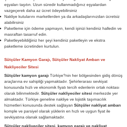
eşyaları taşıtın. Uzun süredir kullanmadığınız eşyalardan
vazgeçerek daha az ücret ödeyebilirsiniz
Nakliye kutularını marketlerden ya da arkadaşlarınızdan ücretsiz
alabilirsiniz
Paketleme için ödeme yapmayın, kendi işinizi kendiniz halledin ve
masraftan tasarruf edin.
Paketleyebildiğiniz her şeyi kendiniz paketleyin ve ekstra
paketleme ücretinden kurtulun.
Sütçüler Kamyon Garajı, Sütçüler Nakliyat Ambarı ve
Nakliyeciler Sitesi
Sütçüler kamyon garajı
Türkiye?nin her bölgesinden gidiş dönüş
araçlarına ev sahipliği yapmaktadır. Şehirlerarası sevkiyat
konusunda hızlı ve ekonomik fiyatı tercih edenlerin ortak noktası
olarak bilinmektedir.
Sütçüler nakliyeciler sitesi
merkezde yer
almaktadır. Türkiye geneline nakliye ve lojistik taşımacılık
hizmetleri konusunda destek sağlayan
Sütçüler nakliyat ambarı
komple ve parsiyel olarak yüklerin en hızlı ve uygun fiyat ile
sevkiyatına olanak sağlamaktadır.
Sütçüler nakliyeciler sitesi, kamyon garajı ve nakliyat