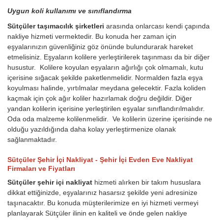
Uygun koli kullanımı ve sınıflandırma
Sütçüler taşımacılık şirketleri
arasında onlarcası kendi çapında
nakliye hizmeti vermektedir. Bu konuda her zaman için
eşyalarınızın güvenliğiniz göz önünde bulundurarak hareket
etmelisiniz. Eşyaların kolilere yerleştirilerek taşınması da bir diğer
husustur. Kolilere koyulan eşyaların ağırlığı çok olmamalı, kutu
içerisine sığacak şekilde paketlenmelidir. Normalden fazla eşya
koyulması halinde, yırtılmalar meydana gelecektir. Fazla koliden
kaçmak için çok ağır koliler hazırlamak doğru değildir. Diğer
yandan kolilerin içerisine yerleştirilen eşyalar sınıflandırılmalıdır.
Oda oda malzeme kolilenmelidir. Ve kolilerin üzerine içerisinde ne
olduğu yazıldığında daha kolay yerleştirmenize olanak
sağlanmaktadır.
Sütçüler Şehir İçi Nakliyat - Şehir İçi Evden Eve Nakliyat
Firmaları ve Fiyatları
Sütçüler şehir içi nakliyat
hizmeti alırken bir takım hususlara
dikkat ettiğinizde, eşyalarınız hasarsız şekilde yeni adresinize
taşınacaktır. Bu konuda müşterilerimize en iyi hizmeti vermeyi
planlayarak Sütçüler ilinin en kaliteli ve önde gelen nakliye