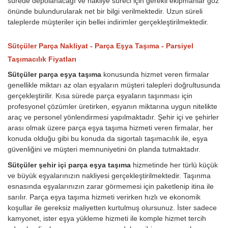
sürede depolanacağı ve nakliye süreci için gerekli ekipmanlar göz
önünde bulundurularak net bir bilgi verilmektedir. Uzun süreli
taleplerde müşteriler için bellei indirimler gerçekleştirilmektedir.
Sütçüler Parça Nakliyat - Parça Eşya Taşıma - Parsiyel
Taşımacılık Fiyatları
Sütçüler parça eşya taşıma
konusunda hizmet veren firmalar
genellikle miktarı az olan eşyaların müşteri talepleri doğrultusunda
gerçekleştirilir. Kısa sürede parça eşyaların taşınması için
profesyonel çözümler üretirken, eşyanın miktarına uygun nitelikte
araç ve personel yönlendirmesi yapılmaktadır. Şehir içi ve şehirler
arası olmak üzere parça eşya taşıma hizmeti veren firmalar, her
konuda olduğu gibi bu konuda da sigortalı taşımacılık ile, eşya
güvenliğini ve müşteri memnuniyetini ön planda tutmaktadır.
Sütçüler şehir içi parça eşya taşıma
hizmetinde her türlü küçük
ve büyük eşyalarınızın nakliyesi gerçekleştirilmektedir. Taşınma
esnasında eşyalarınızın zarar görmemesi için paketlenip itina ile
sarılır. Parça eşya taşıma hizmeti verirken hızlı ve ekonomik
koşullar ile gereksiz maliyetten kurtulmuş olursunuz. İster sadece
kamyonet, ister eşya yükleme hizmeti ile komple hizmet tercih