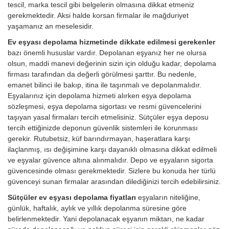
tescil, marka tescil gibi belgelerin olmasına dikkat etmeniz
gerekmektedir. Aksi halde korsan firmalar ile mağduriyet
yaşamanız an meselesidir.
Ev eşyası depolama hizmetinde dikkate edilmesi gerekenler
bazı önemli hususlar vardır. Depolanan eşyanız her ne olursa
olsun, maddi manevi değerinin sizin için olduğu kadar, depolama
firması tarafından da değerli görülmesi şarttır. Bu nedenle,
emanet bilinci ile bakıp, itina ile taşınmalı ve depolanmalıdır.
Eşyalarınız için depolama hizmeti alırken eşya depolama
sözleşmesi, eşya depolama sigortası ve resmi güvencelerini
taşıyan yasal firmaları tercih etmelisiniz. Sütçüler eşya deposu
tercih ettiğinizde deponun güvenlik sistemleri ile korunması
gerekir. Rutubetsiz, küf barındırmayan, haşeratlara karşı
ilaçlanmış, ısı değişimine karşı dayanıklı olmasına dikkat edilmeli
ve eşyalar güvence altına alınmalıdır. Depo ve eşyaların sigorta
güvencesinde olması gerekmektedir. Sizlere bu konuda her türlü
güvenceyi sunan firmalar arasından dilediğinizi tercih edebilirsiniz.
Sütçüler ev eşyası depolama fiyatları
eşyaların niteliğine,
günlük, haftalık, aylık ve yıllık depolanma süresine göre
belirlenmektedir. Yani depolanacak eşyanın miktarı, ne kadar