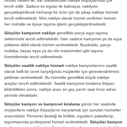
olması nedeni ile, dar sokaklardaki nakliye ihtiyaçlarında çok
tercih edilir. Sadece ev eşyası ile kalmayıp, nakliyesi
gerçekleştirilecek herhangi bir ürün için de pikap nakliye hizmeti
tercih edilmektedir. Mini nakliye olarak hizmet verilirken hemen
her mahalle ve ilçeye taşıma işlemi gerçekleştirilmektedir.
Sütçüler kamyonet nakliye
genellikle parça eşya taşıma
sektöründe tercih edilmektedir. İster sadece kamyonet ya da eşya
yükleme dâhil olarak hizmet verilmektedir. Buzdolabı, parça
mobilya, beyaz eşya ya da ofis malzemeleri gibi taşıma
hizmetlerinde tercih edilmektedir.
Sütçüler saatlik nakliye hizmeti
nakliye kamyonlarının saatlik
olarak belli bir ücret karşılığında müşteriler için görevlendirilmesi
şeklinde verilmektedir. Bu hizmette genellikle küçük nakliye
araçları tercih edilmektedir. Saatlik kamyonet kiralama ihtiyacı
bildirildikten sonra, nakliye aracı en geç yarım saat önce adres
yerinde olmaktadır.
Sütçüler kamyon ve kamyonet kiralama
günün her saatinde
müşterilerin nakliye ihtiyaçlarını karşılamak için sunulan hizmetler
arasındadır. Personel desteği ile birlikte, eşyaların paketlenip,
taşınmasında profesyonel hizmet verilmektedir.
Sütçüler kamyon