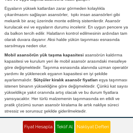
Eşyaların yüksek katlardan zarar görmeden kolaylıkla
çıkarılmasını sağlayan asansörler, tıpkı insan asansörleri gibi
mekanik bir araç üzerinde monte edilmiş sistemlerdir. Asansör
kurulacak evi ve eşyaların durumu incelenir. En uygun pencere ya
da balkon tercih edilir. Halatların kontrol edilmesinin ardından tam
olarak duvara dayanır. Aksi halde yükün taşınması esnasında
sarsılmaya neden olur.
Mobil asansörün yük taşıma kapasitesi
asansörün kaldırma
kapasitesi ve kurulum yeri ile mobil asansör arasındaki mesafeye
göre değişmektedir. Taşınma esnasında alanında uzman operatör
yardımı ile yüklenecek eşyanın kapasitesi en iyi şekilde
ayarlanmalıdır.
Sütçüler kiralık asansör fiyatları
eşya taşınması
istenen binanın yüksekliğine göre değişmektedir. Çünkü kat sayısı
yükseldikçe yakıt oranında artış olacak ve bu durum fiyatlara
yansıyacaktır. Her türlü malzemenin taşınmasında en etkili ve
pratik çözümü sunan asansör kiralama ile artık nakliye süreci
stressiz ve sorunsuz şekilde giderilmektedir.
Sütçüler Nakliyat Teklifi - Evden Eve Nakliye Fiyatı Al
Fiyat Hesapla
Teklif Al
Nakliyat Defteri