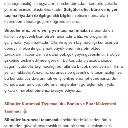
ofis taşımacılığı ile eşyalarınızı riske atmadan, konforlu şekilde
yeni adresinize ulaştırılmaktadır.
Sütçüler ofis, büro ve iş yeri
taşıma fiyatları
ile ilgili gerekli bilgileri, iletişim numaraları
üzerinden irtibata geçerek öğrenebilirsiniz.
Sütçüler ofis, büro ve iş yeri taşıma firmaları
arasında en
kaliteli ve güvenli hizmeti almanız adına titiz ve programlı
çalışmalar yapılmaktadır. Ofis ve iş yeri taşımacılığı konusunda
deneyimli ekip ile çalışmak büyük önem arz etmektedir.
Evrakların, raporların ve daha pek çok şeyin güvenilir bir nakliye
şirketine teslim edilmesi gerekir. Bu konuda piyasada sözde
uygun fiyata ofis taşımacılığı adı altında birçok merdiven altı firma
yer almaktadır. Amacınız sorunsuz ve güvenli ofis taşımacılığı ise
bu konuda titiz davranmalı ve işi ehline emanet etmelisiniz. Bu
konuda uzman olup, referans müşterilerin görüşlerinden yola
çıkarak, hareket etmenizi tavsiye ediyoruz.
Sütçüler Kurumsal Taşımacılık - Banka ve Fuar Malzemesi
Taşımacılığı
Sütçüler kurumsal taşımacılık
sektöründe kaliteden ödün
vermeden güvenli taşımacılık sunan bir firma ile çalışmak ilk