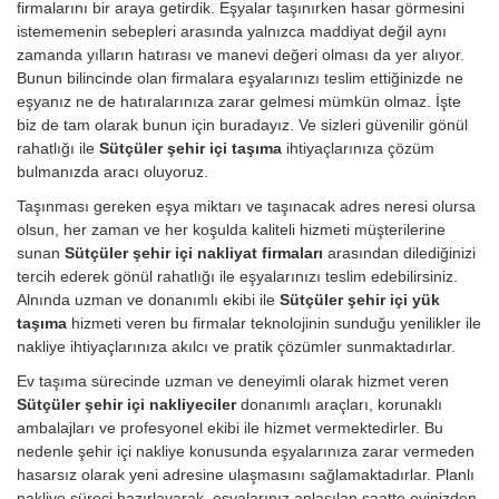
firmalarını bir araya getirdik. Eşyalar taşınırken hasar görmesini
istememenin sebepleri arasında yalnızca maddiyat değil aynı
zamanda yılların hatırası ve manevi değeri olması da yer alıyor.
Bunun bilincinde olan firmalara eşyalarınızı teslim ettiğinizde ne
eşyanız ne de hatıralarınıza zarar gelmesi mümkün olmaz. İşte
biz de tam olarak bunun için buradayız. Ve sizleri güvenilir gönül
rahatlığı ile
Sütçüler şehir içi taşıma
ihtiyaçlarınıza çözüm
bulmanızda aracı oluyoruz.
Taşınması gereken eşya miktarı ve taşınacak adres neresi olursa
olsun, her zaman ve her koşulda kaliteli hizmeti müşterilerine
sunan
Sütçüler şehir içi nakliyat firmaları
arasından dilediğinizi
tercih ederek gönül rahatlığı ile eşyalarınızı teslim edebilirsiniz.
Alnında uzman ve donanımlı ekibi ile
Sütçüler şehir içi yük
taşıma
hizmeti veren bu firmalar teknolojinin sunduğu yenilikler ile
nakliye ihtiyaçlarınıza akılcı ve pratik çözümler sunmaktadırlar.
Ev taşıma sürecinde uzman ve deneyimli olarak hizmet veren
Sütçüler şehir içi nakliyeciler
donanımlı araçları, korunaklı
ambalajları ve profesyonel ekibi ile hizmet vermektedirler. Bu
nedenle şehir içi nakliye konusunda eşyalarınıza zarar vermeden
hasarsız olarak yeni adresine ulaşmasını sağlamaktadırlar. Planlı
nakliye süreci hazırlayarak, eşyalarınız anlaşılan saatte evinizden