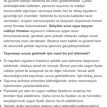
ve güvenli nakliye olmasına da özen gösterilmelidir. Çünkü
ambalajlardaki kaliteden, personel sayısına ve nakliye
esnasındaki sigortaya varıncaya kadar her bir detay eşyaların
güvenliği için önemlidir. Sektörde bu konuda kaliteden taviz
vermeden, müşteri memnuniyetini ve bütçesini düşünerek hizmet
veren firmalar bulunmaktadır.
Sütçüler ucuz eşya taşıyan
nakliye firmaları
eşyanızın miktarına uygun aracı
konumlandırarak, gereksiz yere yüksek miktarda nakliye ücreti
ödemenize mani olmaktadır. Böylece hem kaliteli ve güvenli hem
de ekonomik şekilde taşınma işleminiz gerçekleşmektedir.
Taşınmayı ucuza getirmek için nasıl bir yol izlenmeli?
Ev taşırken eşyaların hasarsız şekilde yeni adresine ulaşmasını
beklemek, oldukça stresli bir süreçtir. Bunun yanında uygun fiyata
nakliye şirketi ile anlaşmak da bir diğer sıkıntıdır. Ancak akıllı
davrandığınızda taşınmayı ucuza getirebilirsiniz. İşte birkaç ipucu:
Taşınma tarihinizi erkenden bildirdiğinizde, erken rezervasyon
indiriminden yararlanabilirsiniz.
Piyasada yer alan en uygun nakliye fiyatlarını araştırıp her
birinden fiyat alabilirsiniz. Daha sonra bu fiyatları ve ek hizmetleri
karşılaştırarak uygun fiyatlı olanını tercih edebilirsiniz
Şehirler arası taşınırken sadece yakın gelecekte kullanacağınız