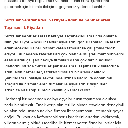
hakkında detaylı bilgi almak ve aklınızdaki soru işaretlerini
gidermek için bizimle iletişime geçmeniz yeterli olacaktır.
Sütçüler Şehirler Arası Nakliyat - İlden İle Şehirler Arası
Taşımacılık Fiyatları
Sütçüler şehirler arası nakliyat
seçenekleri arasında onlarca
isim yer alıyor. Ancak insanlar eşyalarını gönül rahatlığı ile teslim
edebilecekleri kaliteli hizmet veren firmalar ile çalışmayı tercih
ediyor. Bu nedenle referansları çok olan ve müşteri memnuniyetini
esas alarak çalışan nakliye firmaları daha çok tercih ediliyor.
Platformumuzda
Sütçüler şehirler arası taşımacılık
sektörüne
adını altın harfler ile yazdıran firmaları bir araya getirdik.
Şehirlerarası nakliye sektöründe uzman kadro ve donanımlı
araçları ile hizmet veren firmalar ile eşyalarınız taşınırken
arkanıza yaslanıp sürecin keyfini çıkaracaksınız.
Herhangi bir nedenden dolayı eşyalarınızın taşınması oldukça
zorlu bir süreçtir. Emek verip alın teri ile alınan eşyaların deneyimli
ve alanında uzman nakliye firması ile taşınmasını istemeniz gayet
doğal. Bu konuda kafanızdaki soru işretlerini ortadan kaldıracak,
yılların vermiş olduğu tecrübe ile hizmet veren firmaları sizler için