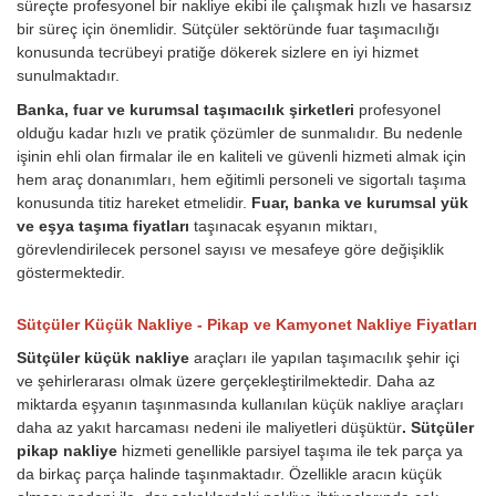
süreçte profesyonel bir nakliye ekibi ile çalışmak hızlı ve hasarsız
bir süreç için önemlidir. Sütçüler sektöründe fuar taşımacılığı
konusunda tecrübeyi pratiğe dökerek sizlere en iyi hizmet
sunulmaktadır.
Banka, fuar ve kurumsal taşımacılık şirketleri
profesyonel
olduğu kadar hızlı ve pratik çözümler de sunmalıdır. Bu nedenle
işinin ehli olan firmalar ile en kaliteli ve güvenli hizmeti almak için
hem araç donanımları, hem eğitimli personeli ve sigortalı taşıma
konusunda titiz hareket etmelidir.
Fuar, banka ve kurumsal yük
ve eşya taşıma fiyatları
taşınacak eşyanın miktarı,
görevlendirilecek personel sayısı ve mesafeye göre değişiklik
göstermektedir.
Sütçüler Küçük Nakliye - Pikap ve Kamyonet Nakliye Fiyatları
Sütçüler küçük nakliye
araçları ile yapılan taşımacılık şehir içi
ve şehirlerarası olmak üzere gerçekleştirilmektedir. Daha az
miktarda eşyanın taşınmasında kullanılan küçük nakliye araçları
daha az yakıt harcaması nedeni ile maliyetleri düşüktür
. Sütçüler
pikap nakliye
hizmeti genellikle parsiyel taşıma ile tek parça ya
da birkaç parça halinde taşınmaktadır. Özellikle aracın küçük