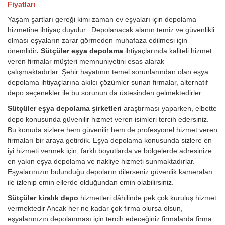
Fiyatları
Yaşam şartları gereği kimi zaman ev eşyaları için depolama
hizmetine ihtiyaç duyulur. Depolanacak alanın temiz ve güvenlikli
olması eşyaların zarar görmeden muhafaza edilmesi için
önemlidir
. Sütçüler eşya depolama
ihtiyaçlarında kaliteli hizmet
veren firmalar müşteri memnuniyetini esas alarak
çalışmaktadırlar. Şehir hayatının temel sorunlarından olan eşya
depolama ihtiyaçlarına akılcı çözümler sunan firmalar, alternatif
depo seçenekler ile bu sorunun da üstesinden gelmektedirler.
Sütçüler eşya depolama şirketleri
araştırması yaparken, elbette
depo konusunda güvenilir hizmet veren isimleri tercih edersiniz.
Bu konuda sizlere hem güvenilir hem de profesyonel hizmet veren
firmaları bir araya getirdik. Eşya depolama konusunda sizlere en
iyi hizmeti vermek için, farklı boyutlarda ve bölgelerde adresinize
en yakın eşya depolama ve nakliye hizmeti sunmaktadırlar.
Eşyalarınızın bulunduğu depoların dilerseniz güvenlik kameraları
ile izlenip emin ellerde olduğundan emin olabilirsiniz.
Sütçüler kiralık depo
hizmetleri dâhilinde pek çok kuruluş hizmet
vermektedir Ancak her ne kadar çok firma olursa olsun,
eşyalarınızın depolanması için tercih edeceğiniz firmalarda firma