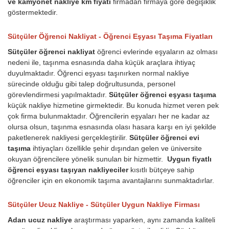
ve kamyonet nakliye km fiyatı
firmadan firmaya göre değişiklik
göstermektedir.
Sütçüler Öğrenci Nakliyat - Öğrenci Eşyası Taşıma Fiyatları
Sütçüler öğrenci nakliyat
öğrenci evlerinde eşyaların az olması
nedeni ile, taşınma esnasında daha küçük araçlara ihtiyaç
duyulmaktadır. Öğrenci eşyası taşınırken normal nakliye
sürecinde olduğu gibi talep doğrultusunda, personel
görevlendirmesi yapılmaktadır.
Sütçüler öğrenci eşyası taşıma
küçük nakliye hizmetine girmektedir. Bu konuda hizmet veren pek
çok firma bulunmaktadır. Öğrencilerin eşyaları her ne kadar az
olursa olsun, taşınma esnasında olası hasara karşı en iyi şekilde
paketlenerek nakliyesi gerçekleştirilir.
Sütçüler öğrenci evi
taşıma
ihtiyaçları özellikle şehir dışından gelen ve üniversite
okuyan öğrencilere yönelik sunulan bir hizmettir.
Uygun fiyatlı
öğrenci eşyası taşıyan nakliyeciler
kısıtlı bütçeye sahip
öğrenciler için en ekonomik taşıma avantajlarını sunmaktadırlar.
Sütçüler Ucuz Nakliye - Sütçüler Uygun Nakliye Firması
Adan ucuz nakliye
araştırması yaparken, aynı zamanda kaliteli