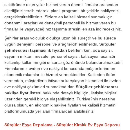
sektöründe uzun yıllar hizmet veren önemli firmalar arasından
dilediğinizi tercih ederek, planlı programlı bir şekilde nakliyenizi
gerçekleştirebilirsiniz. Sizlere en kaliteli hizmeti sunmak için
donanımlı araçları ve deneyimli personeli ile hizmet veren bu
firmalar ile yaşayacağınız taşınma stresini en aza indireceksiniz.
Şehirler arası yolculuk oldukça uzun bir süreçtir ve bu sürece
uygun deneyimli personel ve araç tercih edilmelidir.
Sütçüler
şehirlerarası taşımacılık fiyatları
belirlenirken, oda sayısı,
eşyanın miktarı, mesafe, personel sayısı, kat sayısı, asansör
kullanılıp kullanımı gibi unsurlar göz önünde bulundurulmaktadır.
Firmalarımız evden eve nakliyat konusunda müşterilerine en
ekonomik rakamlar ile hizmet vermektedirler. Kaliteden ödün
vermeden, müşterilerin ihtiyacını karşılayan hizmetleri ile evden
eve nakliyat çözümleri sunmaktadırlar.
Sütçüler şehirlerarası
nakliye fiyat listesi
hakkında detaylı bilgi için, iletişim bilgileri
üzerinden gerekli bilgiye ulaşabilirsiniz. Türkiye?nin neresine
olursa olsun, en ekonomik nakliye fiyatları ve kaliteli hizmetini
platformumuzda yer alan firmalardan alabilirsiniz.
Sütçüler Eşya Depolama - Sütçüler Kiralık Ev Eşya Deposu