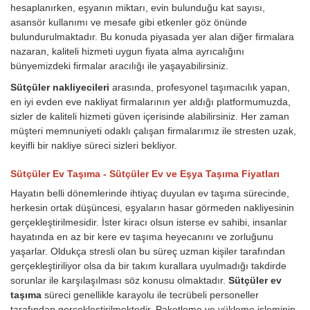
hesaplanırken, eşyanın miktarı, evin bulunduğu kat sayısı,
asansör kullanımı ve mesafe gibi etkenler göz önünde
bulundurulmaktadır. Bu konuda piyasada yer alan diğer firmalara
nazaran, kaliteli hizmeti uygun fiyata alma ayrıcalığını
bünyemizdeki firmalar aracılığı ile yaşayabilirsiniz.
Sütçüler nakliyecileri
arasında, profesyonel taşımacılık yapan,
en iyi evden eve nakliyat firmalarının yer aldığı platformumuzda,
sizler de kaliteli hizmeti güven içerisinde alabilirsiniz. Her zaman
müşteri memnuniyeti odaklı çalışan firmalarımız ile stresten uzak,
keyifli bir nakliye süreci sizleri bekliyor.
Sütçüler Ev Taşıma - Sütçüler Ev ve Eşya Taşıma Fiyatları
Hayatın belli dönemlerinde ihtiyaç duyulan ev taşıma sürecinde,
herkesin ortak düşüncesi, eşyaların hasar görmeden nakliyesinin
gerçekleştirilmesidir. İster kiracı olsun isterse ev sahibi, insanlar
hayatında en az bir kere ev taşıma heyecanını ve zorluğunu
yaşarlar. Oldukça stresli olan bu süreç uzman kişiler tarafından
gerçekleştiriliyor olsa da bir takım kurallara uyulmadığı takdirde
sorunlar ile karşılaşılması söz konusu olmaktadır.
Sütçüler ev
taşıma
süreci genellikle karayolu ile tecrübeli personeller
tarafından gerçekleştirilmektedir. Paketleme ve yükleme işleminin