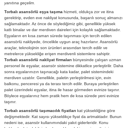
yanıtına geçelim.
Torbalı asansörlü eşya taşıma
hizmeti, oldukça zor ve itina
gerektirip, evden eve nakliyat konusunda, başarılı sonuç almanızı
sağlamaktadır. Az önce de söylediğimiz gibi, genellikle yüksek
katlı binalar ve dar merdiven daireleri için kolaylık sağlamaktadır.
Eşyaların en kısa zaman sürede taşınması için tercih edilen
asansörlü nakliyede, öncelikle uygun araç hazırlanır. Asansörlü
araçlar, teknolojinin son ürünleri arasından tercih edilir ve
metrelerce yüksekliğe erişen merdivenli sistemlere sahiptir.
Torbalı asansörlü nakliyat firmaları
bünyesinde çalışan uzman
personel ile eşyalar, asansör sistemine dikkatlice yerleştirilir. Daha
sonra eşyalarınızın taşınacağı kata kadar, palet sistemindeki
merdiven uzatılır. Genellikle, paletin yerleştirilmesi için, evin
balkonu, penceresi ya da terası tercih edilir. Buraya yerleştirilen
palet üzerindeki eşyalar, itina ile hasar görmeden evinize taşınır.
Böylece eşyalarınız hem pratik hem de kısa sürede yeni evinize
taşınır.
Torbalı asansörlü taşımacılık fiyatları
kat yüksekliğine göre
değişmektedir. Kat sayısı yükseldikçe fiyat da artmaktadır. Bunun
nedeni ise, asansör kullanımındaki yakıt giderleridir.
Konu