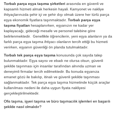
Torbalı parça eşya taşıma şirketleri
arasında en güvenli ve
kapsamlı hizmeti almak herkesin hayali. Kamyonet ve nakliye
ihtiyaçlarınızda şehir içi ve şehir dışı olmak üzere her türlü parça
eşya ekonomik fiyatlara taşınmaktadır.
Torbalı parça eşya
taşıma fiyatları
hesaplanırken, eşyanızın ne kadar yer
kaplayacağı, gideceği mesafe ve personel talebine göre
belirlenmektedir. Genellikle öğrencilerin, yeni eşya alanların ya da
farklı parça eşya taşıma ihtiyacı olanların tercih ettiği bu hizmeti
verirken, eşyanın güvenliği ön planda tutulmaktadır.
Torbalı tek parça eşya taşıma
konusunda çok sayıda talep
bulunmaktadır. Eşya sayısı ve ebadı ne olursa olsun, güvenli
şekilde taşınması için insanlar tarafından alnında uzman ve
deneyimli firmalar tercih edilmektedir. Bu konuda eşyanıza
emanet gözü ile bakılıp, itinalı ve güvenli şekilde taşınması
sağlanmaktadır. Tek parça eşya taşıma hizmetinde küçük araçlar
kullanılması nedeni ile daha uygun fiyata nakliyesi
gerçekleştirilmektedir.
Ofis taşıma, işyeri taşıma ve büro taşımacılık işlemleri en başarılı
şekilde nasıl olmalıdır?