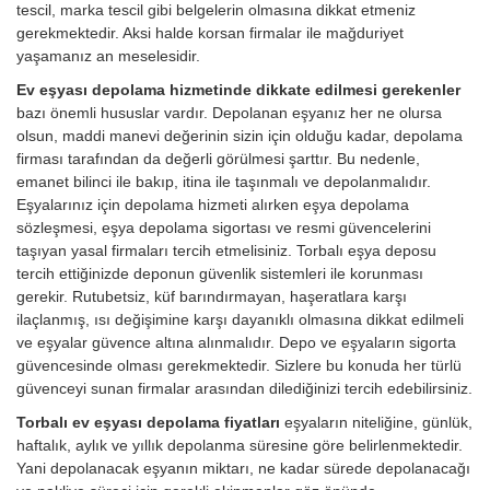
tescil, marka tescil gibi belgelerin olmasına dikkat etmeniz
gerekmektedir. Aksi halde korsan firmalar ile mağduriyet
yaşamanız an meselesidir.
Ev eşyası depolama hizmetinde dikkate edilmesi gerekenler
bazı önemli hususlar vardır. Depolanan eşyanız her ne olursa
olsun, maddi manevi değerinin sizin için olduğu kadar, depolama
firması tarafından da değerli görülmesi şarttır. Bu nedenle,
emanet bilinci ile bakıp, itina ile taşınmalı ve depolanmalıdır.
Eşyalarınız için depolama hizmeti alırken eşya depolama
sözleşmesi, eşya depolama sigortası ve resmi güvencelerini
taşıyan yasal firmaları tercih etmelisiniz. Torbalı eşya deposu
tercih ettiğinizde deponun güvenlik sistemleri ile korunması
gerekir. Rutubetsiz, küf barındırmayan, haşeratlara karşı
ilaçlanmış, ısı değişimine karşı dayanıklı olmasına dikkat edilmeli
ve eşyalar güvence altına alınmalıdır. Depo ve eşyaların sigorta
güvencesinde olması gerekmektedir. Sizlere bu konuda her türlü
güvenceyi sunan firmalar arasından dilediğinizi tercih edebilirsiniz.
Torbalı ev eşyası depolama fiyatları
eşyaların niteliğine, günlük,
haftalık, aylık ve yıllık depolanma süresine göre belirlenmektedir.
Yani depolanacak eşyanın miktarı, ne kadar sürede depolanacağı