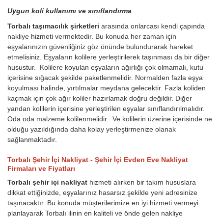
Uygun koli kullanımı ve sınıflandırma
Torbalı taşımacılık şirketleri
arasında onlarcası kendi çapında
nakliye hizmeti vermektedir. Bu konuda her zaman için
eşyalarınızın güvenliğiniz göz önünde bulundurarak hareket
etmelisiniz. Eşyaların kolilere yerleştirilerek taşınması da bir diğer
husustur. Kolilere koyulan eşyaların ağırlığı çok olmamalı, kutu
içerisine sığacak şekilde paketlenmelidir. Normalden fazla eşya
koyulması halinde, yırtılmalar meydana gelecektir. Fazla koliden
kaçmak için çok ağır koliler hazırlamak doğru değildir. Diğer
yandan kolilerin içerisine yerleştirilen eşyalar sınıflandırılmalıdır.
Oda oda malzeme kolilenmelidir. Ve kolilerin üzerine içerisinde ne
olduğu yazıldığında daha kolay yerleştirmenize olanak
sağlanmaktadır.
Torbalı Şehir İçi Nakliyat - Şehir İçi Evden Eve Nakliyat
Firmaları ve Fiyatları
Torbalı şehir içi nakliyat
hizmeti alırken bir takım hususlara
dikkat ettiğinizde, eşyalarınız hasarsız şekilde yeni adresinize
taşınacaktır. Bu konuda müşterilerimize en iyi hizmeti vermeyi
planlayarak Torbalı ilinin en kaliteli ve önde gelen nakliye