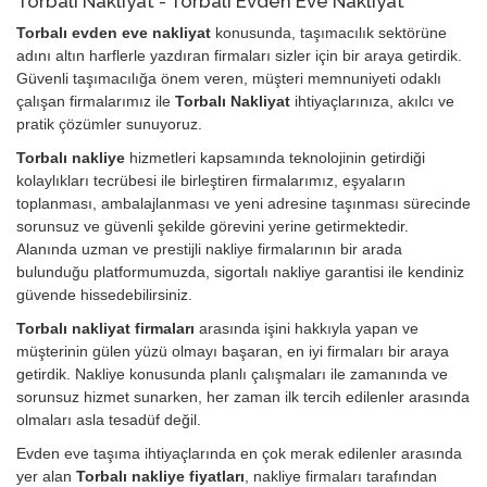
Torbalı Nakliyat - Torbalı Evden Eve Nakliyat
Torbalı evden eve nakliyat
konusunda, taşımacılık sektörüne
adını altın harflerle yazdıran firmaları sizler için bir araya getirdik.
Güvenli taşımacılığa önem veren, müşteri memnuniyeti odaklı
çalışan firmalarımız ile
Torbalı Nakliyat
ihtiyaçlarınıza, akılcı ve
pratik çözümler sunuyoruz.
Torbalı nakliye
hizmetleri kapsamında teknolojinin getirdiği
kolaylıkları tecrübesi ile birleştiren firmalarımız, eşyaların
toplanması, ambalajlanması ve yeni adresine taşınması sürecinde
sorunsuz ve güvenli şekilde görevini yerine getirmektedir.
Alanında uzman ve prestijli nakliye firmalarının bir arada
bulunduğu platformumuzda, sigortalı nakliye garantisi ile kendiniz
güvende hissedebilirsiniz.
Torbalı nakliyat firmaları
arasında işini hakkıyla yapan ve
müşterinin gülen yüzü olmayı başaran, en iyi firmaları bir araya
getirdik. Nakliye konusunda planlı çalışmaları ile zamanında ve
sorunsuz hizmet sunarken, her zaman ilk tercih edilenler arasında
olmaları asla tesadüf değil.
Evden eve taşıma ihtiyaçlarında en çok merak edilenler arasında
yer alan
Torbalı nakliye fiyatları
, nakliye firmaları tarafından