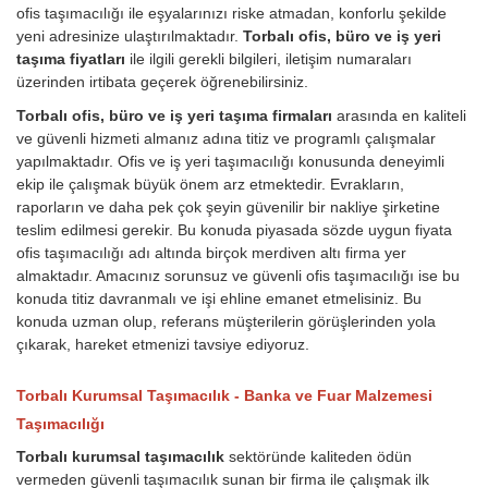
ofis taşımacılığı ile eşyalarınızı riske atmadan, konforlu şekilde
yeni adresinize ulaştırılmaktadır.
Torbalı ofis, büro ve iş yeri
taşıma fiyatları
ile ilgili gerekli bilgileri, iletişim numaraları
üzerinden irtibata geçerek öğrenebilirsiniz.
Torbalı ofis, büro ve iş yeri taşıma firmaları
arasında en kaliteli
ve güvenli hizmeti almanız adına titiz ve programlı çalışmalar
yapılmaktadır. Ofis ve iş yeri taşımacılığı konusunda deneyimli
ekip ile çalışmak büyük önem arz etmektedir. Evrakların,
raporların ve daha pek çok şeyin güvenilir bir nakliye şirketine
teslim edilmesi gerekir. Bu konuda piyasada sözde uygun fiyata
ofis taşımacılığı adı altında birçok merdiven altı firma yer
almaktadır. Amacınız sorunsuz ve güvenli ofis taşımacılığı ise bu
konuda titiz davranmalı ve işi ehline emanet etmelisiniz. Bu
konuda uzman olup, referans müşterilerin görüşlerinden yola
çıkarak, hareket etmenizi tavsiye ediyoruz.
Torbalı Kurumsal Taşımacılık - Banka ve Fuar Malzemesi
Taşımacılığı
Torbalı kurumsal taşımacılık
sektöründe kaliteden ödün
vermeden güvenli taşımacılık sunan bir firma ile çalışmak ilk