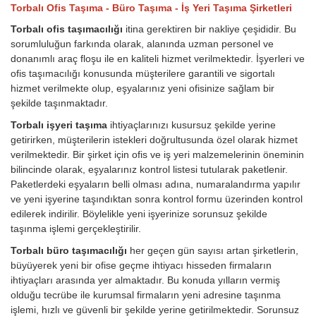
Torbalı Ofis Taşıma - Büro Taşıma - İş Yeri Taşıma Şirketleri
Torbalı ofis taşımacılığı
itina gerektiren bir nakliye çeşididir. Bu
sorumluluğun farkında olarak, alanında uzman personel ve
donanımlı araç floşu ile en kaliteli hizmet verilmektedir. İşyerleri ve
ofis taşımacılığı konusunda müşterilere garantili ve sigortalı
hizmet verilmekte olup, eşyalarınız yeni ofisinize sağlam bir
şekilde taşınmaktadır.
Torbalı işyeri taşıma
ihtiyaçlarınızı kusursuz şekilde yerine
getirirken, müşterilerin istekleri doğrultusunda özel olarak hizmet
verilmektedir. Bir şirket için ofis ve iş yeri malzemelerinin öneminin
bilincinde olarak, eşyalarınız kontrol listesi tutularak paketlenir.
Paketlerdeki eşyaların belli olması adına, numaralandırma yapılır
ve yeni işyerine taşındıktan sonra kontrol formu üzerinden kontrol
edilerek indirilir. Böylelikle yeni işyerinize sorunsuz şekilde
taşınma işlemi gerçekleştirilir.
Torbalı büro taşımacılığı
her geçen gün sayısı artan şirketlerin,
büyüyerek yeni bir ofise geçme ihtiyacı hisseden firmaların
ihtiyaçları arasında yer almaktadır. Bu konuda yılların vermiş
olduğu tecrübe ile kurumsal firmaların yeni adresine taşınma
işlemi, hızlı ve güvenli bir şekilde yerine getirilmektedir. Sorunsuz