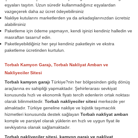
eşyaları taşıtın. Uzun süredir kullanmadığınız eşyalardan
vazgeçerek daha az ücret ödeyebilirsiniz
Nakliye kutularını marketlerden ya da arkadaşlarınızdan ücretsiz
alabilirsiniz
Paketleme için ödeme yapmayın, kendi işinizi kendiniz halledin ve
masraftan tasarruf edin.
Paketleyebildiğiniz her şeyi kendiniz paketleyin ve ekstra
paketleme ücretinden kurtulun.
Torbalı Kamyon Garajı, Torbalı Nakliyat Ambarı ve
Nakliyeciler Sitesi
Torbalı kamyon garajı
Türkiye?nin her bölgesinden gidiş dönüş
araçlarına ev sahipliği yapmaktadır. Şehirlerarası sevkiyat
konusunda hızlı ve ekonomik fiyatı tercih edenlerin ortak noktası
olarak bilinmektedir.
Torbalı nakliyeciler sitesi
merkezde yer
almaktadır. Türkiye geneline nakliye ve lojistik taşımacılık
hizmetleri konusunda destek sağlayan
Torbalı nakliyat ambarı
komple ve parsiyel olarak yüklerin en hızlı ve uygun fiyat ile
sevkiyatına olanak sağlamaktadır.
Torbalı nakliyeciler sitesi, kamyon garajı ve nakliyat