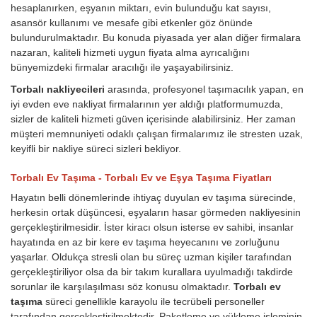
hesaplanırken, eşyanın miktarı, evin bulunduğu kat sayısı,
asansör kullanımı ve mesafe gibi etkenler göz önünde
bulundurulmaktadır. Bu konuda piyasada yer alan diğer firmalara
nazaran, kaliteli hizmeti uygun fiyata alma ayrıcalığını
bünyemizdeki firmalar aracılığı ile yaşayabilirsiniz.
Torbalı nakliyecileri
arasında, profesyonel taşımacılık yapan, en
iyi evden eve nakliyat firmalarının yer aldığı platformumuzda,
sizler de kaliteli hizmeti güven içerisinde alabilirsiniz. Her zaman
müşteri memnuniyeti odaklı çalışan firmalarımız ile stresten uzak,
keyifli bir nakliye süreci sizleri bekliyor.
Torbalı Ev Taşıma - Torbalı Ev ve Eşya Taşıma Fiyatları
Hayatın belli dönemlerinde ihtiyaç duyulan ev taşıma sürecinde,
herkesin ortak düşüncesi, eşyaların hasar görmeden nakliyesinin
gerçekleştirilmesidir. İster kiracı olsun isterse ev sahibi, insanlar
hayatında en az bir kere ev taşıma heyecanını ve zorluğunu
yaşarlar. Oldukça stresli olan bu süreç uzman kişiler tarafından
gerçekleştiriliyor olsa da bir takım kurallara uyulmadığı takdirde
sorunlar ile karşılaşılması söz konusu olmaktadır.
Torbalı ev
taşıma
süreci genellikle karayolu ile tecrübeli personeller
tarafından gerçekleştirilmektedir. Paketleme ve yükleme işleminin