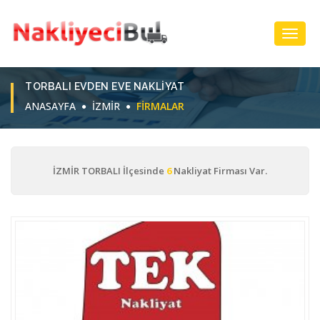
Toggl
Navig
TORBALI EVDEN EVE NAKLIYAT
ANASAYFA
İZMİR
FIRMALAR
İZMİR TORBALI İlçesinde
6
Nakliyat Firması Var.