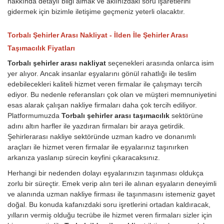
hakkında detaylı bilgi almak ve aklınızdaki soru işaretlerini
gidermek için bizimle iletişime geçmeniz yeterli olacaktır.
Torbalı Şehirler Arası Nakliyat - İlden İle Şehirler Arası
Taşımacılık Fiyatları
Torbalı şehirler arası nakliyat
seçenekleri arasında onlarca isim
yer alıyor. Ancak insanlar eşyalarını gönül rahatlığı ile teslim
edebilecekleri kaliteli hizmet veren firmalar ile çalışmayı tercih
ediyor. Bu nedenle referansları çok olan ve müşteri memnuniyetini
esas alarak çalışan nakliye firmaları daha çok tercih ediliyor.
Platformumuzda
Torbalı şehirler arası taşımacılık
sektörüne
adını altın harfler ile yazdıran firmaları bir araya getirdik.
Şehirlerarası nakliye sektöründe uzman kadro ve donanımlı
araçları ile hizmet veren firmalar ile eşyalarınız taşınırken
arkanıza yaslanıp sürecin keyfini çıkaracaksınız.
Herhangi bir nedenden dolayı eşyalarınızın taşınması oldukça
zorlu bir süreçtir. Emek verip alın teri ile alınan eşyaların deneyimli
ve alanında uzman nakliye firması ile taşınmasını istemeniz gayet
doğal. Bu konuda kafanızdaki soru işretlerini ortadan kaldıracak,
yılların vermiş olduğu tecrübe ile hizmet veren firmaları sizler için