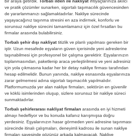
bir araya getirdik.
Torbalı ilden ile nakliyat
ihtiyaçlarınıza akılcı
ve pratik çözümler sunarken, sigortalı taşımacılık güvencesinden
de yararlanmanızı sağlamaktadırlar. Nakliye sürecinde
yaşayacağınız taşınma stresini en aza indirmek, konforlu ve
sorunsuz nakliye sürecini tamamlamanız için özel fırsatları bu
firmalar arasında bulabilirsiniz.
Torbalı şehir dışı nakliyat
titizlik ve planlı yapılması gereken bir
iştir. Uzun mesafede eşyaların güven içerisinde yeni adreslerine
taşınabilmesi için profesyonel bir çalışma gerektirir. Eşyalarınızın
toplanmasından, paketlenip araca yerleştirilmesi ve yeni adresiniz
için yola çıkmasına kadar her bir detay nakliye firması tarafından
hesap edilmelidir. Bunun yanında, nakliye esnasında eşyalarınıza
zarar gelmemesi adına sigortalı taşımacılık yapılmalıdır.
Platformumuzda yer alan nakliye firmaları, sektörün en güvenilir
ve köklü isimlerinden oluşup, sizlere sorunsuz bir nakliye süreci
sunmaktadırlar.
Torbalı şehirlerarası nakliyat firmaları
arasında en iyi hizmeti
almayı hedefliyor ve bu konuda kafanız karışmışsa doğru
yerdesiniz. Eşyalarınızın hasar görmeden yeni adresine taşınması
sürecinde itinalı çalışmaları, deneyimli kadrosu ile sunan nakliye
firmaları sayesinde gözünüz arkada kalmayacak. Nakliye