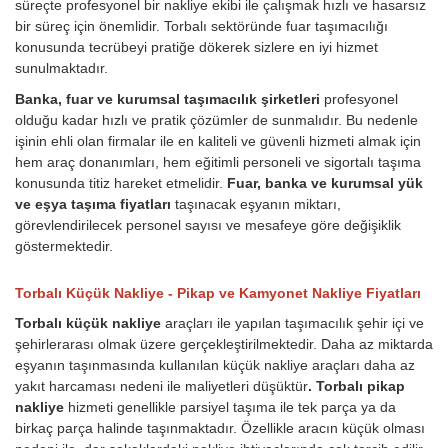
süreçte profesyonel bir nakliye ekibi ile çalışmak hızlı ve hasarsız
bir süreç için önemlidir. Torbalı sektöründe fuar taşımacılığı
konusunda tecrübeyi pratiğe dökerek sizlere en iyi hizmet
sunulmaktadır.
Banka, fuar ve kurumsal taşımacılık şirketleri
profesyonel
olduğu kadar hızlı ve pratik çözümler de sunmalıdır. Bu nedenle
işinin ehli olan firmalar ile en kaliteli ve güvenli hizmeti almak için
hem araç donanımları, hem eğitimli personeli ve sigortalı taşıma
konusunda titiz hareket etmelidir.
Fuar, banka ve kurumsal yük
ve eşya taşıma fiyatları
taşınacak eşyanın miktarı,
görevlendirilecek personel sayısı ve mesafeye göre değişiklik
göstermektedir.
Torbalı Küçük Nakliye - Pikap ve Kamyonet Nakliye Fiyatları
Torbalı küçük nakliye
araçları ile yapılan taşımacılık şehir içi ve
şehirlerarası olmak üzere gerçekleştirilmektedir. Daha az miktarda
eşyanın taşınmasında kullanılan küçük nakliye araçları daha az
yakıt harcaması nedeni ile maliyetleri düşüktür
. Torbalı pikap
nakliye
hizmeti genellikle parsiyel taşıma ile tek parça ya da
birkaç parça halinde taşınmaktadır. Özellikle aracın küçük olması