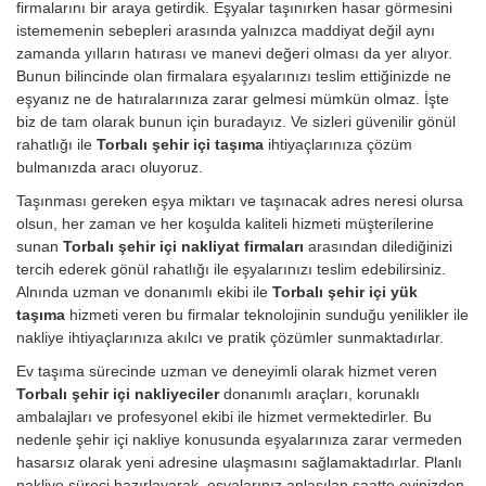
firmalarını bir araya getirdik. Eşyalar taşınırken hasar görmesini
istememenin sebepleri arasında yalnızca maddiyat değil aynı
zamanda yılların hatırası ve manevi değeri olması da yer alıyor.
Bunun bilincinde olan firmalara eşyalarınızı teslim ettiğinizde ne
eşyanız ne de hatıralarınıza zarar gelmesi mümkün olmaz. İşte
biz de tam olarak bunun için buradayız. Ve sizleri güvenilir gönül
rahatlığı ile
Torbalı şehir içi taşıma
ihtiyaçlarınıza çözüm
bulmanızda aracı oluyoruz.
Taşınması gereken eşya miktarı ve taşınacak adres neresi olursa
olsun, her zaman ve her koşulda kaliteli hizmeti müşterilerine
sunan
Torbalı şehir içi nakliyat firmaları
arasından dilediğinizi
tercih ederek gönül rahatlığı ile eşyalarınızı teslim edebilirsiniz.
Alnında uzman ve donanımlı ekibi ile
Torbalı şehir içi yük
taşıma
hizmeti veren bu firmalar teknolojinin sunduğu yenilikler ile
nakliye ihtiyaçlarınıza akılcı ve pratik çözümler sunmaktadırlar.
Ev taşıma sürecinde uzman ve deneyimli olarak hizmet veren
Torbalı şehir içi nakliyeciler
donanımlı araçları, korunaklı
ambalajları ve profesyonel ekibi ile hizmet vermektedirler. Bu
nedenle şehir içi nakliye konusunda eşyalarınıza zarar vermeden
hasarsız olarak yeni adresine ulaşmasını sağlamaktadırlar. Planlı
nakliye süreci hazırlayarak, eşyalarınız anlaşılan saatte evinizden