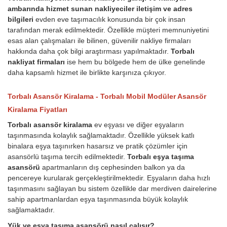
ambarında hizmet sunan nakliyeciler iletişim ve adres
bilgileri
evden eve taşımacılık konusunda bir çok insan
tarafından merak edilmektedir. Özellikle müşteri memnuniyetini
esas alan çalışmaları ile bilinen, güvenilir nakliye firmaları
hakkında daha çok bilgi araştırması yapılmaktadır.
Torbalı
nakliyat firmaları
ise hem bu bölgede hem de ülke genelinde
daha kapsamlı hizmet ile birlikte karşınıza çıkıyor.
Torbalı Asansör Kiralama - Torbalı Mobil Modüler Asansör
Kiralama Fiyatları
Torbalı asansör kiralama
ev eşyası ve diğer eşyaların
taşınmasında kolaylık sağlamaktadır. Özellikle yüksek katlı
binalara eşya taşınırken hasarsız ve pratik çözümler için
asansörlü taşıma tercih edilmektedir.
Torbalı eşya taşıma
asansörü
apartmanların dış cephesinden balkon ya da
pencereye kurularak gerçekleştirilmektedir. Eşyaların daha hızlı
taşınmasını sağlayan bu sistem özellikle dar merdiven dairelerine
sahip apartmanlardan eşya taşınmasında büyük kolaylık
sağlamaktadır.
Yük ve eşya taşıma asansörü nasıl çalışır?