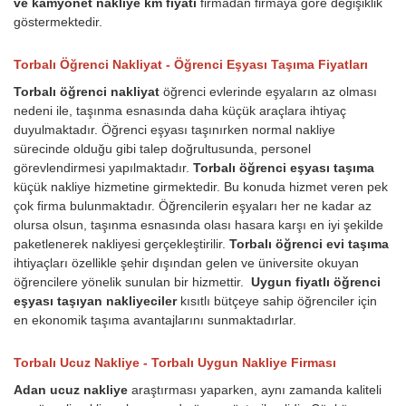
ve kamyonet nakliye km fiyatı
firmadan firmaya göre değişiklik
göstermektedir.
Torbalı Öğrenci Nakliyat - Öğrenci Eşyası Taşıma Fiyatları
Torbalı öğrenci nakliyat
öğrenci evlerinde eşyaların az olması
nedeni ile, taşınma esnasında daha küçük araçlara ihtiyaç
duyulmaktadır. Öğrenci eşyası taşınırken normal nakliye
sürecinde olduğu gibi talep doğrultusunda, personel
görevlendirmesi yapılmaktadır.
Torbalı öğrenci eşyası taşıma
küçük nakliye hizmetine girmektedir. Bu konuda hizmet veren pek
çok firma bulunmaktadır. Öğrencilerin eşyaları her ne kadar az
olursa olsun, taşınma esnasında olası hasara karşı en iyi şekilde
paketlenerek nakliyesi gerçekleştirilir.
Torbalı öğrenci evi taşıma
ihtiyaçları özellikle şehir dışından gelen ve üniversite okuyan
öğrencilere yönelik sunulan bir hizmettir.
Uygun fiyatlı öğrenci
eşyası taşıyan nakliyeciler
kısıtlı bütçeye sahip öğrenciler için
en ekonomik taşıma avantajlarını sunmaktadırlar.
Torbalı Ucuz Nakliye - Torbalı Uygun Nakliye Firması
Adan ucuz nakliye
araştırması yaparken, aynı zamanda kaliteli