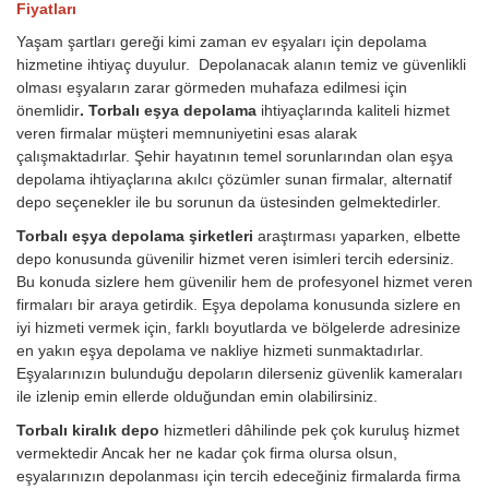
Fiyatları
Yaşam şartları gereği kimi zaman ev eşyaları için depolama
hizmetine ihtiyaç duyulur. Depolanacak alanın temiz ve güvenlikli
olması eşyaların zarar görmeden muhafaza edilmesi için
önemlidir
. Torbalı eşya depolama
ihtiyaçlarında kaliteli hizmet
veren firmalar müşteri memnuniyetini esas alarak
çalışmaktadırlar. Şehir hayatının temel sorunlarından olan eşya
depolama ihtiyaçlarına akılcı çözümler sunan firmalar, alternatif
depo seçenekler ile bu sorunun da üstesinden gelmektedirler.
Torbalı eşya depolama şirketleri
araştırması yaparken, elbette
depo konusunda güvenilir hizmet veren isimleri tercih edersiniz.
Bu konuda sizlere hem güvenilir hem de profesyonel hizmet veren
firmaları bir araya getirdik. Eşya depolama konusunda sizlere en
iyi hizmeti vermek için, farklı boyutlarda ve bölgelerde adresinize
en yakın eşya depolama ve nakliye hizmeti sunmaktadırlar.
Eşyalarınızın bulunduğu depoların dilerseniz güvenlik kameraları
ile izlenip emin ellerde olduğundan emin olabilirsiniz.
Torbalı kiralık depo
hizmetleri dâhilinde pek çok kuruluş hizmet
vermektedir Ancak her ne kadar çok firma olursa olsun,
eşyalarınızın depolanması için tercih edeceğiniz firmalarda firma