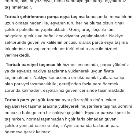
ederek, ofis, beyaz eşya, masa sandalye gibi parça eşyalarınız
taşınmaktadır.
Torbalı şehirlerarası parça eşya taşıma
konusunda, mesafelerin
uzun olması nedeni ile, eşyanın türü her ne olursa olsun itinalı
şekilde paketleme yapılmaktadır. Geniş araç floşu ile tüm
bölgelere günlük ve haftalık sevkiyatlar yapılmaktadır. Nakliye
sektöründe güven ve kalitenin öncüsü olarak parça eşya taşıma
taleplerinize cevap verecek her türlü ebatta araç ile hizmet
verilmektedir.
Torbalı parsiyel taşımacılık
hizmeti esnasında, parça yükünüz
ya da eşyanız nakliye araçlarına yüklenerek uygun fiyata
taşınmaktadır. Nakliye konusunda en ekonomik fiyatlara sahip
olan parsiyel taşımacılık ile, gereğinden fazla para ödemek
zorunda kalmadan, eşyalarınız güven içerisinde taşınmaktadır.
Torbalı parsiyel yük taşıma
aynı güzergâha doğru çıkan
eşyaları tek taşıma aracına yükleyerek müşterilere taşıma ücretini
en cazip hale getiren bir nakliye çeşididir. Eşyalar parsiyel şekilde
taşınırken, normal taşınmadan hiçbir farkı olmadan güvenli
şekilde yeni adreslerine ulaşır. Aynı zamanda fazladan para
ödemeye gerek kalmaz.