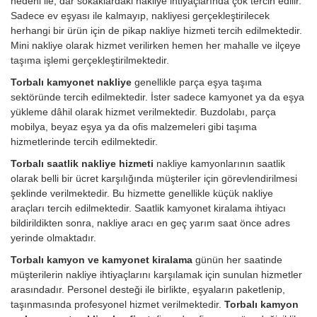
nedeni ile, dar sokaklardaki nakliye ihtiyaçlarında çok tercih edilir.
Sadece ev eşyası ile kalmayıp, nakliyesi gerçekleştirilecek
herhangi bir ürün için de pikap nakliye hizmeti tercih edilmektedir.
Mini nakliye olarak hizmet verilirken hemen her mahalle ve ilçeye
taşıma işlemi gerçekleştirilmektedir.
Torbalı kamyonet nakliye
genellikle parça eşya taşıma
sektöründe tercih edilmektedir. İster sadece kamyonet ya da eşya
yükleme dâhil olarak hizmet verilmektedir. Buzdolabı, parça
mobilya, beyaz eşya ya da ofis malzemeleri gibi taşıma
hizmetlerinde tercih edilmektedir.
Torbalı saatlik nakliye hizmeti
nakliye kamyonlarının saatlik
olarak belli bir ücret karşılığında müşteriler için görevlendirilmesi
şeklinde verilmektedir. Bu hizmette genellikle küçük nakliye
araçları tercih edilmektedir. Saatlik kamyonet kiralama ihtiyacı
bildirildikten sonra, nakliye aracı en geç yarım saat önce adres
yerinde olmaktadır.
Torbalı kamyon ve kamyonet kiralama
günün her saatinde
müşterilerin nakliye ihtiyaçlarını karşılamak için sunulan hizmetler
arasındadır. Personel desteği ile birlikte, eşyaların paketlenip,
taşınmasında profesyonel hizmet verilmektedir.
Torbalı kamyon