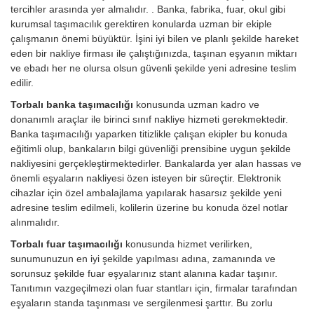
tercihler arasında yer almalıdır. . Banka, fabrika, fuar, okul gibi
kurumsal taşımacılık gerektiren konularda uzman bir ekiple
çalışmanın önemi büyüktür. İşini iyi bilen ve planlı şekilde hareket
eden bir nakliye firması ile çalıştığınızda, taşınan eşyanın miktarı
ve ebadı her ne olursa olsun güvenli şekilde yeni adresine teslim
edilir.
Torbalı banka taşımacılığı
konusunda uzman kadro ve
donanımlı araçlar ile birinci sınıf nakliye hizmeti gerekmektedir.
Banka taşımacılığı yaparken titizlikle çalışan ekipler bu konuda
eğitimli olup, bankaların bilgi güvenliği prensibine uygun şekilde
nakliyesini gerçekleştirmektedirler. Bankalarda yer alan hassas ve
önemli eşyaların nakliyesi özen isteyen bir süreçtir. Elektronik
cihazlar için özel ambalajlama yapılarak hasarsız şekilde yeni
adresine teslim edilmeli, kolilerin üzerine bu konuda özel notlar
alınmalıdır.
Torbalı fuar taşımacılığı
konusunda hizmet verilirken,
sunumunuzun en iyi şekilde yapılması adına, zamanında ve
sorunsuz şekilde fuar eşyalarınız stant alanına kadar taşınır.
Tanıtımın vazgeçilmezi olan fuar stantları için, firmalar tarafından
eşyaların standa taşınması ve sergilenmesi şarttır. Bu zorlu