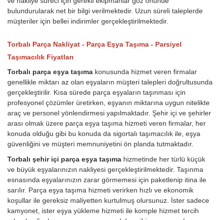
ve nakliye süreci için gerekli ekipmanlar göz önünde
bulundurularak net bir bilgi verilmektedir. Uzun süreli taleplerde
müşteriler için bellei indirimler gerçekleştirilmektedir.
Torbalı Parça Nakliyat - Parça Eşya Taşıma - Parsiyel
Taşımacılık Fiyatları
Torbalı parça eşya taşıma
konusunda hizmet veren firmalar
genellikle miktarı az olan eşyaların müşteri talepleri doğrultusunda
gerçekleştirilir. Kısa sürede parça eşyaların taşınması için
profesyonel çözümler üretirken, eşyanın miktarına uygun nitelikte
araç ve personel yönlendirmesi yapılmaktadır. Şehir içi ve şehirler
arası olmak üzere parça eşya taşıma hizmeti veren firmalar, her
konuda olduğu gibi bu konuda da sigortalı taşımacılık ile, eşya
güvenliğini ve müşteri memnuniyetini ön planda tutmaktadır.
Torbalı şehir içi parça eşya taşıma
hizmetinde her türlü küçük
ve büyük eşyalarınızın nakliyesi gerçekleştirilmektedir. Taşınma
esnasında eşyalarınızın zarar görmemesi için paketlenip itina ile
sarılır. Parça eşya taşıma hizmeti verirken hızlı ve ekonomik
koşullar ile gereksiz maliyetten kurtulmuş olursunuz. İster sadece
kamyonet, ister eşya yükleme hizmeti ile komple hizmet tercih