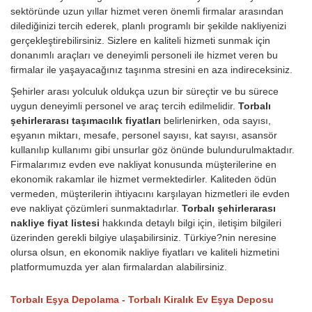
sektöründe uzun yıllar hizmet veren önemli firmalar arasından
dilediğinizi tercih ederek, planlı programlı bir şekilde nakliyenizi
gerçekleştirebilirsiniz. Sizlere en kaliteli hizmeti sunmak için
donanımlı araçları ve deneyimli personeli ile hizmet veren bu
firmalar ile yaşayacağınız taşınma stresini en aza indireceksiniz.
Şehirler arası yolculuk oldukça uzun bir süreçtir ve bu sürece
uygun deneyimli personel ve araç tercih edilmelidir.
Torbalı
şehirlerarası taşımacılık fiyatları
belirlenirken, oda sayısı,
eşyanın miktarı, mesafe, personel sayısı, kat sayısı, asansör
kullanılıp kullanımı gibi unsurlar göz önünde bulundurulmaktadır.
Firmalarımız evden eve nakliyat konusunda müşterilerine en
ekonomik rakamlar ile hizmet vermektedirler. Kaliteden ödün
vermeden, müşterilerin ihtiyacını karşılayan hizmetleri ile evden
eve nakliyat çözümleri sunmaktadırlar.
Torbalı şehirlerarası
nakliye fiyat listesi
hakkında detaylı bilgi için, iletişim bilgileri
üzerinden gerekli bilgiye ulaşabilirsiniz. Türkiye?nin neresine
olursa olsun, en ekonomik nakliye fiyatları ve kaliteli hizmetini
platformumuzda yer alan firmalardan alabilirsiniz.
Torbalı Eşya Depolama - Torbalı Kiralık Ev Eşya Deposu