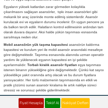
Eşyaların yüksek katlardan zarar görmeden kolaylıkla
çıkarılmasını sağlayan asansörler, tıpkı insan asansörleri gibi
mekanik bir araç üzerinde monte edilmiş sistemlerdir. Asansör
kurulacak evi ve eşyaların durumu incelenir. En uygun pencere ya
da balkon tercih edilir. Halatların kontrol edilmesinin ardından tam
olarak duvara dayanır. Aksi halde yükün taşınması esnasında
sarsılmaya neden olur.
Mobil asansörün yük taşıma kapasitesi
asansörün kaldırma
kapasitesi ve kurulum yeri ile mobil asansör arasındaki mesafeye
göre değişmektedir. Taşınma esnasında alanında uzman operatör
yardımı ile yüklenecek eşyanın kapasitesi en iyi şekilde
ayarlanmalıdır.
Torbalı kiralık asansör fiyatları
eşya taşınması
istenen binanın yüksekliğine göre değişmektedir. Çünkü kat sayısı
yükseldikçe yakıt oranında artış olacak ve bu durum fiyatlara
yansıyacaktır. Her türlü malzemenin taşınmasında en etkili ve
pratik çözümü sunan asansör kiralama ile artık nakliye süreci
stressiz ve sorunsuz şekilde giderilmektedir.
Torbalı Nakliyat Teklifi - Evden Eve Nakliye Fiyatı Al
Fiyat Hesapla
Teklif Al
Nakliyat Defteri