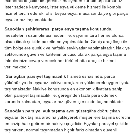
ekonomik koşullar ile gereksiz maliyetten kurtulmuş olursunuz.
İster sadece kamyonet, ister eşya yükleme hizmeti ile komple
hizmet tercih ederek, ofis, beyaz eşya, masa sandalye gibi parça
eşyalarınız taşınmaktadır.
Sarıoğlan şehirlerarası parça eşya taşıma
konusunda,
mesafelerin uzun olması nedeni ile, eşyanın türü her ne olursa
olsun itinalı şekilde paketleme yapılmaktadır. Geniş araç floşu ile
tüm bölgelere günlük ve haftalık sevkiyatlar yapılmaktadır. Nakliye
sektöründe güven ve kalitenin öncüsü olarak parça eşya taşıma
taleplerinize cevap verecek her türlü ebatta araç ile hizmet
verilmektedir.
Sarıoğlan parsiyel taşımacılık
hizmeti esnasında, parça
yükünüz ya da eşyanız nakliye araçlarına yüklenerek uygun fiyata
taşınmaktadır. Nakliye konusunda en ekonomik fiyatlara sahip
olan parsiyel taşımacılık ile, gereğinden fazla para ödemek
zorunda kalmadan, eşyalarınız güven içerisinde taşınmaktadır.
Sarıoğlan parsiyel yük taşıma
aynı güzergâha doğru çıkan
eşyaları tek taşıma aracına yükleyerek müşterilere taşıma ücretini
en cazip hale getiren bir nakliye çeşididir. Eşyalar parsiyel şekilde
taşınırken, normal taşınmadan hiçbir farkı olmadan güvenli