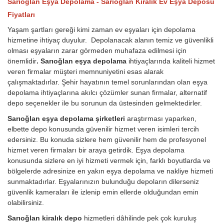
Sarıoğlan Eşya Depolama - Sarıoğlan Kiralık Ev Eşya Deposu
Fiyatları
Yaşam şartları gereği kimi zaman ev eşyaları için depolama
hizmetine ihtiyaç duyulur. Depolanacak alanın temiz ve güvenlikli
olması eşyaların zarar görmeden muhafaza edilmesi için
önemlidir
. Sarıoğlan eşya depolama
ihtiyaçlarında kaliteli hizmet
veren firmalar müşteri memnuniyetini esas alarak
çalışmaktadırlar. Şehir hayatının temel sorunlarından olan eşya
depolama ihtiyaçlarına akılcı çözümler sunan firmalar, alternatif
depo seçenekler ile bu sorunun da üstesinden gelmektedirler.
Sarıoğlan eşya depolama şirketleri
araştırması yaparken,
elbette depo konusunda güvenilir hizmet veren isimleri tercih
edersiniz. Bu konuda sizlere hem güvenilir hem de profesyonel
hizmet veren firmaları bir araya getirdik. Eşya depolama
konusunda sizlere en iyi hizmeti vermek için, farklı boyutlarda ve
bölgelerde adresinize en yakın eşya depolama ve nakliye hizmeti
sunmaktadırlar. Eşyalarınızın bulunduğu depoların dilerseniz
güvenlik kameraları ile izlenip emin ellerde olduğundan emin
olabilirsiniz.
Sarıoğlan kiralık depo
hizmetleri dâhilinde pek çok kuruluş