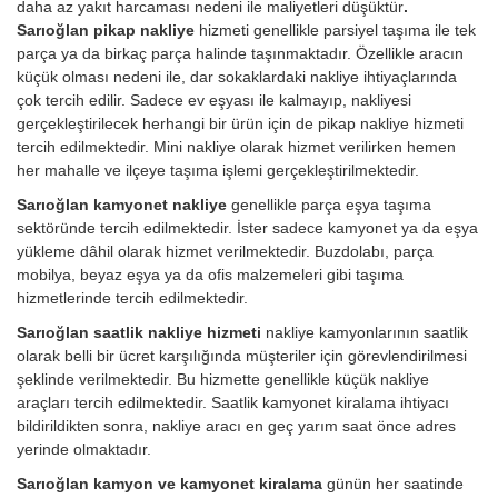
daha az yakıt harcaması nedeni ile maliyetleri düşüktür
.
Sarıoğlan pikap nakliye
hizmeti genellikle parsiyel taşıma ile tek
parça ya da birkaç parça halinde taşınmaktadır. Özellikle aracın
küçük olması nedeni ile, dar sokaklardaki nakliye ihtiyaçlarında
çok tercih edilir. Sadece ev eşyası ile kalmayıp, nakliyesi
gerçekleştirilecek herhangi bir ürün için de pikap nakliye hizmeti
tercih edilmektedir. Mini nakliye olarak hizmet verilirken hemen
her mahalle ve ilçeye taşıma işlemi gerçekleştirilmektedir.
Sarıoğlan kamyonet nakliye
genellikle parça eşya taşıma
sektöründe tercih edilmektedir. İster sadece kamyonet ya da eşya
yükleme dâhil olarak hizmet verilmektedir. Buzdolabı, parça
mobilya, beyaz eşya ya da ofis malzemeleri gibi taşıma
hizmetlerinde tercih edilmektedir.
Sarıoğlan saatlik nakliye hizmeti
nakliye kamyonlarının saatlik
olarak belli bir ücret karşılığında müşteriler için görevlendirilmesi
şeklinde verilmektedir. Bu hizmette genellikle küçük nakliye
araçları tercih edilmektedir. Saatlik kamyonet kiralama ihtiyacı
bildirildikten sonra, nakliye aracı en geç yarım saat önce adres
yerinde olmaktadır.
Sarıoğlan kamyon ve kamyonet kiralama
günün her saatinde