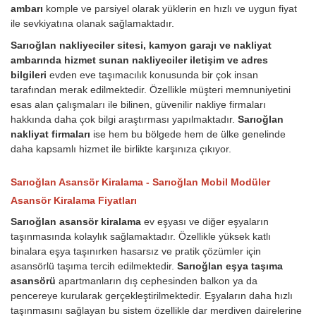
ambarı
komple ve parsiyel olarak yüklerin en hızlı ve uygun fiyat
ile sevkiyatına olanak sağlamaktadır.
Sarıoğlan nakliyeciler sitesi, kamyon garajı ve nakliyat
ambarında hizmet sunan nakliyeciler iletişim ve adres
bilgileri
evden eve taşımacılık konusunda bir çok insan
tarafından merak edilmektedir. Özellikle müşteri memnuniyetini
esas alan çalışmaları ile bilinen, güvenilir nakliye firmaları
hakkında daha çok bilgi araştırması yapılmaktadır.
Sarıoğlan
nakliyat firmaları
ise hem bu bölgede hem de ülke genelinde
daha kapsamlı hizmet ile birlikte karşınıza çıkıyor.
Sarıoğlan Asansör Kiralama - Sarıoğlan Mobil Modüler
Asansör Kiralama Fiyatları
Sarıoğlan asansör kiralama
ev eşyası ve diğer eşyaların
taşınmasında kolaylık sağlamaktadır. Özellikle yüksek katlı
binalara eşya taşınırken hasarsız ve pratik çözümler için
asansörlü taşıma tercih edilmektedir.
Sarıoğlan eşya taşıma
asansörü
apartmanların dış cephesinden balkon ya da
pencereye kurularak gerçekleştirilmektedir. Eşyaların daha hızlı
taşınmasını sağlayan bu sistem özellikle dar merdiven dairelerine