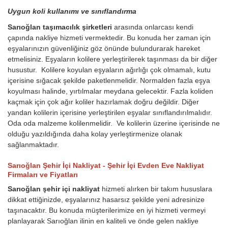
Uygun koli kullanımı ve sınıflandırma
Sarıoğlan taşımacılık şirketleri
arasında onlarcası kendi
çapında nakliye hizmeti vermektedir. Bu konuda her zaman için
eşyalarınızın güvenliğiniz göz önünde bulundurarak hareket
etmelisiniz. Eşyaların kolilere yerleştirilerek taşınması da bir diğer
husustur. Kolilere koyulan eşyaların ağırlığı çok olmamalı, kutu
içerisine sığacak şekilde paketlenmelidir. Normalden fazla eşya
koyulması halinde, yırtılmalar meydana gelecektir. Fazla koliden
kaçmak için çok ağır koliler hazırlamak doğru değildir. Diğer
yandan kolilerin içerisine yerleştirilen eşyalar sınıflandırılmalıdır.
Oda oda malzeme kolilenmelidir. Ve kolilerin üzerine içerisinde ne
olduğu yazıldığında daha kolay yerleştirmenize olanak
sağlanmaktadır.
Sarıoğlan Şehir İçi Nakliyat - Şehir İçi Evden Eve Nakliyat
Firmaları ve Fiyatları
Sarıoğlan şehir içi nakliyat
hizmeti alırken bir takım hususlara
dikkat ettiğinizde, eşyalarınız hasarsız şekilde yeni adresinize
taşınacaktır. Bu konuda müşterilerimize en iyi hizmeti vermeyi
planlayarak Sarıoğlan ilinin en kaliteli ve önde gelen nakliye