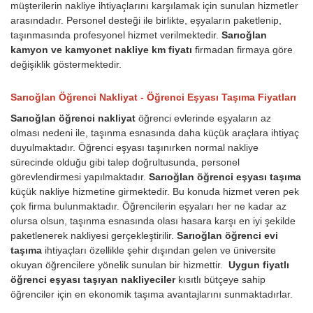
müşterilerin nakliye ihtiyaçlarını karşılamak için sunulan hizmetler
arasındadır. Personel desteği ile birlikte, eşyaların paketlenip,
taşınmasında profesyonel hizmet verilmektedir.
Sarıoğlan
kamyon ve kamyonet nakliye km fiyatı
firmadan firmaya göre
değişiklik göstermektedir.
Sarıoğlan Öğrenci Nakliyat - Öğrenci Eşyası Taşıma Fiyatları
Sarıoğlan öğrenci nakliyat
öğrenci evlerinde eşyaların az
olması nedeni ile, taşınma esnasında daha küçük araçlara ihtiyaç
duyulmaktadır. Öğrenci eşyası taşınırken normal nakliye
sürecinde olduğu gibi talep doğrultusunda, personel
görevlendirmesi yapılmaktadır.
Sarıoğlan öğrenci eşyası taşıma
küçük nakliye hizmetine girmektedir. Bu konuda hizmet veren pek
çok firma bulunmaktadır. Öğrencilerin eşyaları her ne kadar az
olursa olsun, taşınma esnasında olası hasara karşı en iyi şekilde
paketlenerek nakliyesi gerçekleştirilir.
Sarıoğlan öğrenci evi
taşıma
ihtiyaçları özellikle şehir dışından gelen ve üniversite
okuyan öğrencilere yönelik sunulan bir hizmettir.
Uygun fiyatlı
öğrenci eşyası taşıyan nakliyeciler
kısıtlı bütçeye sahip
öğrenciler için en ekonomik taşıma avantajlarını sunmaktadırlar.