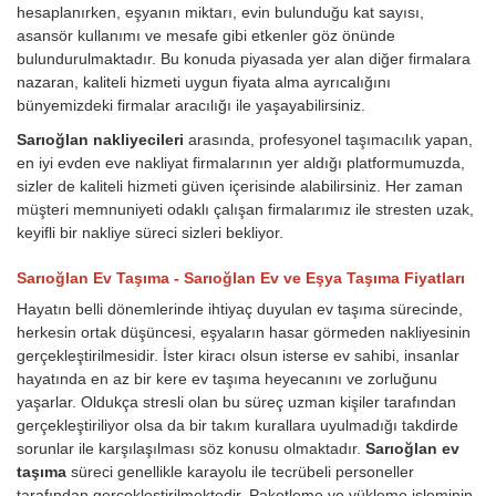
hesaplanırken, eşyanın miktarı, evin bulunduğu kat sayısı,
asansör kullanımı ve mesafe gibi etkenler göz önünde
bulundurulmaktadır. Bu konuda piyasada yer alan diğer firmalara
nazaran, kaliteli hizmeti uygun fiyata alma ayrıcalığını
bünyemizdeki firmalar aracılığı ile yaşayabilirsiniz.
Sarıoğlan nakliyecileri
arasında, profesyonel taşımacılık yapan,
en iyi evden eve nakliyat firmalarının yer aldığı platformumuzda,
sizler de kaliteli hizmeti güven içerisinde alabilirsiniz. Her zaman
müşteri memnuniyeti odaklı çalışan firmalarımız ile stresten uzak,
keyifli bir nakliye süreci sizleri bekliyor.
Sarıoğlan Ev Taşıma - Sarıoğlan Ev ve Eşya Taşıma Fiyatları
Hayatın belli dönemlerinde ihtiyaç duyulan ev taşıma sürecinde,
herkesin ortak düşüncesi, eşyaların hasar görmeden nakliyesinin
gerçekleştirilmesidir. İster kiracı olsun isterse ev sahibi, insanlar
hayatında en az bir kere ev taşıma heyecanını ve zorluğunu
yaşarlar. Oldukça stresli olan bu süreç uzman kişiler tarafından
gerçekleştiriliyor olsa da bir takım kurallara uyulmadığı takdirde
sorunlar ile karşılaşılması söz konusu olmaktadır.
Sarıoğlan ev
taşıma
süreci genellikle karayolu ile tecrübeli personeller
tarafından gerçekleştirilmektedir. Paketleme ve yükleme işleminin