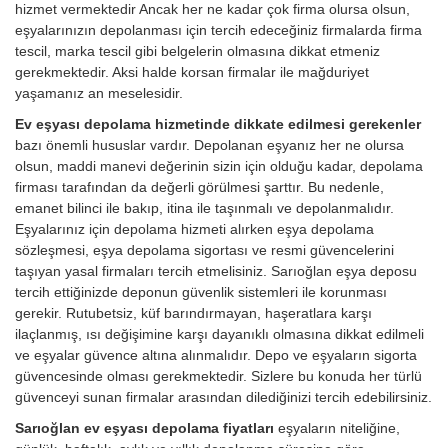
hizmet vermektedir Ancak her ne kadar çok firma olursa olsun,
eşyalarınızın depolanması için tercih edeceğiniz firmalarda firma
tescil, marka tescil gibi belgelerin olmasına dikkat etmeniz
gerekmektedir. Aksi halde korsan firmalar ile mağduriyet
yaşamanız an meselesidir.
Ev eşyası depolama hizmetinde dikkate edilmesi gerekenler
bazı önemli hususlar vardır. Depolanan eşyanız her ne olursa
olsun, maddi manevi değerinin sizin için olduğu kadar, depolama
firması tarafından da değerli görülmesi şarttır. Bu nedenle,
emanet bilinci ile bakıp, itina ile taşınmalı ve depolanmalıdır.
Eşyalarınız için depolama hizmeti alırken eşya depolama
sözleşmesi, eşya depolama sigortası ve resmi güvencelerini
taşıyan yasal firmaları tercih etmelisiniz. Sarıoğlan eşya deposu
tercih ettiğinizde deponun güvenlik sistemleri ile korunması
gerekir. Rutubetsiz, küf barındırmayan, haşeratlara karşı
ilaçlanmış, ısı değişimine karşı dayanıklı olmasına dikkat edilmeli
ve eşyalar güvence altına alınmalıdır. Depo ve eşyaların sigorta
güvencesinde olması gerekmektedir. Sizlere bu konuda her türlü
güvenceyi sunan firmalar arasından dilediğinizi tercih edebilirsiniz.
Sarıoğlan ev eşyası depolama fiyatları
eşyaların niteliğine,