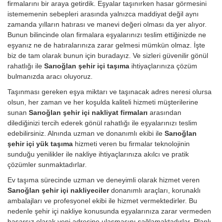
firmalarını bir araya getirdik. Eşyalar taşınırken hasar görmesini
istememenin sebepleri arasında yalnızca maddiyat değil aynı
zamanda yılların hatırası ve manevi değeri olması da yer alıyor.
Bunun bilincinde olan firmalara eşyalarınızı teslim ettiğinizde ne
eşyanız ne de hatıralarınıza zarar gelmesi mümkün olmaz. İşte
biz de tam olarak bunun için buradayız. Ve sizleri güvenilir gönül
rahatlığı ile
Sarıoğlan şehir içi taşıma
ihtiyaçlarınıza çözüm
bulmanızda aracı oluyoruz.
Taşınması gereken eşya miktarı ve taşınacak adres neresi olursa
olsun, her zaman ve her koşulda kaliteli hizmeti müşterilerine
sunan
Sarıoğlan şehir içi nakliyat firmaları
arasından
dilediğinizi tercih ederek gönül rahatlığı ile eşyalarınızı teslim
edebilirsiniz. Alnında uzman ve donanımlı ekibi ile
Sarıoğlan
şehir içi yük taşıma
hizmeti veren bu firmalar teknolojinin
sunduğu yenilikler ile nakliye ihtiyaçlarınıza akılcı ve pratik
çözümler sunmaktadırlar.
Ev taşıma sürecinde uzman ve deneyimli olarak hizmet veren
Sarıoğlan şehir içi nakliyeciler
donanımlı araçları, korunaklı
ambalajları ve profesyonel ekibi ile hizmet vermektedirler. Bu
nedenle şehir içi nakliye konusunda eşyalarınıza zarar vermeden
hasarsız olarak yeni adresine ulaşmasını sağlamaktadırlar. Planlı