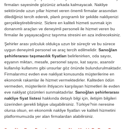
firmaları sayesinde gözünüz arkada kalmayacak. Nakliye
sektöründe uzun yıllar hizmet veren önemli firmalar arasından
dilediğinizi tercih ederek, planlı programlı bir şekilde nakliyenizi
gerçekleştirebilirsiniz. Sizlere en kaliteli hizmeti sunmak için
donanımlı araçları ve deneyimli personeli ile hizmet veren bu
firmalar ile yaşayacağınız taşınma stresini en aza indireceksiniz.
Şehirler arası yolculuk oldukça uzun bir süreçtir ve bu sürece
uygun deneyimli personel ve araç tercih edilmelidir.
Sarıoğlan
şehirlerarası taşımacılık fiyatları
belirlenirken, oda sayısı,
eşyanın miktarı, mesafe, personel sayısı, kat sayısı, asansör
kullanılıp kullanımı gibi unsurlar göz önünde bulundurulmaktadır.
Firmalarımız evden eve nakliyat konusunda müşterilerine en
ekonomik rakamlar ile hizmet vermektedirler. Kaliteden ödün
vermeden, müşterilerin ihtiyacını karşılayan hizmetleri ile evden
eve nakliyat çözümleri sunmaktadırlar.
Sarıoğlan şehirlerarası
nakliye fiyat listesi
hakkında detaylı bilgi için, iletişim bilgileri
üzerinden gerekli bilgiye ulaşabilirsiniz. Türkiye?nin neresine
olursa olsun, en ekonomik nakliye fiyatları ve kaliteli hizmetini
platformumuzda yer alan firmalardan alabilirsiniz.