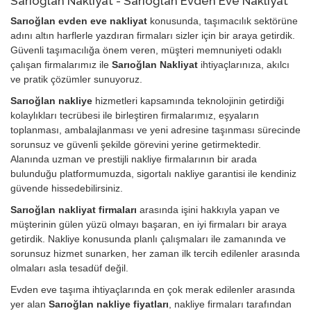
Sarıoğlan Nakliyat - Sarıoğlan Evden Eve Nakliyat
Sarıoğlan evden eve nakliyat
konusunda, taşımacılık sektörüne
adını altın harflerle yazdıran firmaları sizler için bir araya getirdik.
Güvenli taşımacılığa önem veren, müşteri memnuniyeti odaklı
çalışan firmalarımız ile
Sarıoğlan Nakliyat
ihtiyaçlarınıza, akılcı
ve pratik çözümler sunuyoruz.
Sarıoğlan nakliye
hizmetleri kapsamında teknolojinin getirdiği
kolaylıkları tecrübesi ile birleştiren firmalarımız, eşyaların
toplanması, ambalajlanması ve yeni adresine taşınması sürecinde
sorunsuz ve güvenli şekilde görevini yerine getirmektedir.
Alanında uzman ve prestijli nakliye firmalarının bir arada
bulunduğu platformumuzda, sigortalı nakliye garantisi ile kendiniz
güvende hissedebilirsiniz.
Sarıoğlan nakliyat firmaları
arasında işini hakkıyla yapan ve
müşterinin gülen yüzü olmayı başaran, en iyi firmaları bir araya
getirdik. Nakliye konusunda planlı çalışmaları ile zamanında ve
sorunsuz hizmet sunarken, her zaman ilk tercih edilenler arasında
olmaları asla tesadüf değil.
Evden eve taşıma ihtiyaçlarında en çok merak edilenler arasında
yer alan
Sarıoğlan nakliye fiyatları
, nakliye firmaları tarafından