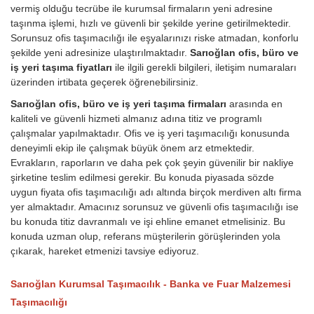
vermiş olduğu tecrübe ile kurumsal firmaların yeni adresine
taşınma işlemi, hızlı ve güvenli bir şekilde yerine getirilmektedir.
Sorunsuz ofis taşımacılığı ile eşyalarınızı riske atmadan, konforlu
şekilde yeni adresinize ulaştırılmaktadır.
Sarıoğlan ofis, büro ve
iş yeri taşıma fiyatları
ile ilgili gerekli bilgileri, iletişim numaraları
üzerinden irtibata geçerek öğrenebilirsiniz.
Sarıoğlan ofis, büro ve iş yeri taşıma firmaları
arasında en
kaliteli ve güvenli hizmeti almanız adına titiz ve programlı
çalışmalar yapılmaktadır. Ofis ve iş yeri taşımacılığı konusunda
deneyimli ekip ile çalışmak büyük önem arz etmektedir.
Evrakların, raporların ve daha pek çok şeyin güvenilir bir nakliye
şirketine teslim edilmesi gerekir. Bu konuda piyasada sözde
uygun fiyata ofis taşımacılığı adı altında birçok merdiven altı firma
yer almaktadır. Amacınız sorunsuz ve güvenli ofis taşımacılığı ise
bu konuda titiz davranmalı ve işi ehline emanet etmelisiniz. Bu
konuda uzman olup, referans müşterilerin görüşlerinden yola
çıkarak, hareket etmenizi tavsiye ediyoruz.
Sarıoğlan Kurumsal Taşımacılık - Banka ve Fuar Malzemesi
Taşımacılığı