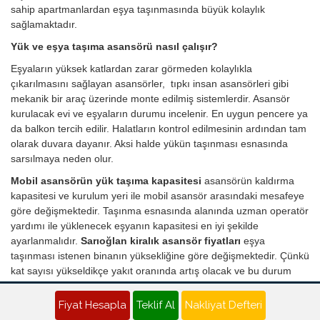
sahip apartmanlardan eşya taşınmasında büyük kolaylık
sağlamaktadır.
Yük ve eşya taşıma asansörü nasıl çalışır?
Eşyaların yüksek katlardan zarar görmeden kolaylıkla
çıkarılmasını sağlayan asansörler, tıpkı insan asansörleri gibi
mekanik bir araç üzerinde monte edilmiş sistemlerdir. Asansör
kurulacak evi ve eşyaların durumu incelenir. En uygun pencere ya
da balkon tercih edilir. Halatların kontrol edilmesinin ardından tam
olarak duvara dayanır. Aksi halde yükün taşınması esnasında
sarsılmaya neden olur.
Mobil asansörün yük taşıma kapasitesi
asansörün kaldırma
kapasitesi ve kurulum yeri ile mobil asansör arasındaki mesafeye
göre değişmektedir. Taşınma esnasında alanında uzman operatör
yardımı ile yüklenecek eşyanın kapasitesi en iyi şekilde
ayarlanmalıdır.
Sarıoğlan kiralık asansör fiyatları
eşya
taşınması istenen binanın yüksekliğine göre değişmektedir. Çünkü
kat sayısı yükseldikçe yakıt oranında artış olacak ve bu durum
fiyatlara yansıyacaktır. Her türlü malzemenin taşınmasında en
etkili ve pratik çözümü sunan asansör kiralama ile artık nakliye
Fiyat Hesapla
Teklif Al
Nakliyat Defteri
süreci stressiz ve sorunsuz şekilde giderilmektedir.