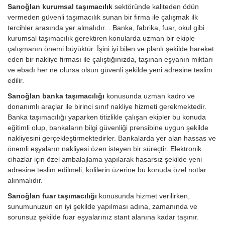
Sarıoğlan kurumsal taşımacılık
sektöründe kaliteden ödün
vermeden güvenli taşımacılık sunan bir firma ile çalışmak ilk
tercihler arasında yer almalıdır. . Banka, fabrika, fuar, okul gibi
kurumsal taşımacılık gerektiren konularda uzman bir ekiple
çalışmanın önemi büyüktür. İşini iyi bilen ve planlı şekilde hareket
eden bir nakliye firması ile çalıştığınızda, taşınan eşyanın miktarı
ve ebadı her ne olursa olsun güvenli şekilde yeni adresine teslim
edilir.
Sarıoğlan banka taşımacılığı
konusunda uzman kadro ve
donanımlı araçlar ile birinci sınıf nakliye hizmeti gerekmektedir.
Banka taşımacılığı yaparken titizlikle çalışan ekipler bu konuda
eğitimli olup, bankaların bilgi güvenliği prensibine uygun şekilde
nakliyesini gerçekleştirmektedirler. Bankalarda yer alan hassas ve
önemli eşyaların nakliyesi özen isteyen bir süreçtir. Elektronik
cihazlar için özel ambalajlama yapılarak hasarsız şekilde yeni
adresine teslim edilmeli, kolilerin üzerine bu konuda özel notlar
alınmalıdır.
Sarıoğlan fuar taşımacılığı
konusunda hizmet verilirken,
sunumunuzun en iyi şekilde yapılması adına, zamanında ve
sorunsuz şekilde fuar eşyalarınız stant alanına kadar taşınır.