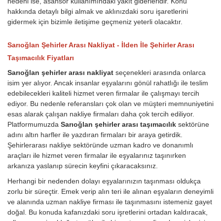
nedeni ise, asansör kullanımındaki yakıt giderleridir.
Konu
hakkında detaylı bilgi almak ve aklınızdaki soru işaretlerini
gidermek için bizimle iletişime geçmeniz yeterli olacaktır.
Sarıoğlan Şehirler Arası Nakliyat - İlden İle Şehirler Arası
Taşımacılık Fiyatları
Sarıoğlan şehirler arası nakliyat
seçenekleri arasında onlarca
isim yer alıyor. Ancak insanlar eşyalarını gönül rahatlığı ile teslim
edebilecekleri kaliteli hizmet veren firmalar ile çalışmayı tercih
ediyor. Bu nedenle referansları çok olan ve müşteri memnuniyetini
esas alarak çalışan nakliye firmaları daha çok tercih ediliyor.
Platformumuzda
Sarıoğlan şehirler arası taşımacılık
sektörüne
adını altın harfler ile yazdıran firmaları bir araya getirdik.
Şehirlerarası nakliye sektöründe uzman kadro ve donanımlı
araçları ile hizmet veren firmalar ile eşyalarınız taşınırken
arkanıza yaslanıp sürecin keyfini çıkaracaksınız.
Herhangi bir nedenden dolayı eşyalarınızın taşınması oldukça
zorlu bir süreçtir. Emek verip alın teri ile alınan eşyaların deneyimli
ve alanında uzman nakliye firması ile taşınmasını istemeniz gayet
doğal. Bu konuda kafanızdaki soru işretlerini ortadan kaldıracak,