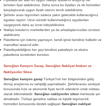
birinden fiyat alabilirsiniz. Daha sonra bu fiyatları ve ek hizmetleri
karşılaştırarak uygun fiyatlı olanını tercih edebilirsiniz
Şehirler arası taşınırken sadece yakın gelecekte kullanacağınız
eşyaları taşıtın. Uzun süredir kullanmadığınız eşyalardan
vazgeçerek daha az ücret ödeyebilirsiniz
Nakliye kutularını marketlerden ya da arkadaşlarınızdan ücretsiz
alabilirsiniz
Paketleme için ödeme yapmayın, kendi işinizi kendiniz halledin ve
masraftan tasarruf edin.
Paketleyebildiğiniz her şeyi kendiniz paketleyin ve ekstra
paketleme ücretinden kurtulun.
Sarıoğlan Kamyon Garajı, Sarıoğlan Nakliyat Ambarı ve
Nakliyeciler Sitesi
Sarıoğlan kamyon garajı
Türkiye?nin her bölgesinden gidiş
dönüş araçlarına ev sahipliği yapmaktadır. Şehirlerarası sevkiyat
konusunda hızlı ve ekonomik fiyatı tercih edenlerin ortak noktası
olarak bilinmektedir.
Sarıoğlan nakliyeciler sitesi
merkezde yer
almaktadır. Türkiye geneline nakliye ve lojistik taşımacılık
hizmetleri konusunda destek sağlayan
Sarıoğlan nakliyat