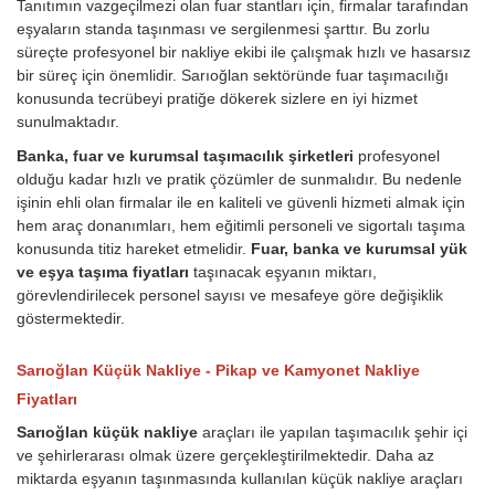
Tanıtımın vazgeçilmezi olan fuar stantları için, firmalar tarafından
eşyaların standa taşınması ve sergilenmesi şarttır. Bu zorlu
süreçte profesyonel bir nakliye ekibi ile çalışmak hızlı ve hasarsız
bir süreç için önemlidir. Sarıoğlan sektöründe fuar taşımacılığı
konusunda tecrübeyi pratiğe dökerek sizlere en iyi hizmet
sunulmaktadır.
Banka, fuar ve kurumsal taşımacılık şirketleri
profesyonel
olduğu kadar hızlı ve pratik çözümler de sunmalıdır. Bu nedenle
işinin ehli olan firmalar ile en kaliteli ve güvenli hizmeti almak için
hem araç donanımları, hem eğitimli personeli ve sigortalı taşıma
konusunda titiz hareket etmelidir.
Fuar, banka ve kurumsal yük
ve eşya taşıma fiyatları
taşınacak eşyanın miktarı,
görevlendirilecek personel sayısı ve mesafeye göre değişiklik
göstermektedir.
Sarıoğlan Küçük Nakliye - Pikap ve Kamyonet Nakliye
Fiyatları
Sarıoğlan küçük nakliye
araçları ile yapılan taşımacılık şehir içi
ve şehirlerarası olmak üzere gerçekleştirilmektedir. Daha az
miktarda eşyanın taşınmasında kullanılan küçük nakliye araçları