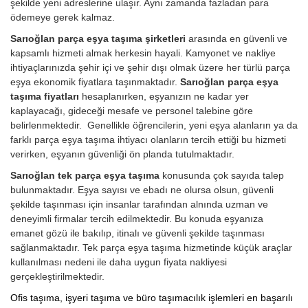
şekilde yeni adreslerine ulaşır. Aynı zamanda fazladan para
ödemeye gerek kalmaz.
Sarıoğlan parça eşya taşıma şirketleri
arasında en güvenli ve
kapsamlı hizmeti almak herkesin hayali. Kamyonet ve nakliye
ihtiyaçlarınızda şehir içi ve şehir dışı olmak üzere her türlü parça
eşya ekonomik fiyatlara taşınmaktadır.
Sarıoğlan parça eşya
taşıma fiyatları
hesaplanırken, eşyanızın ne kadar yer
kaplayacağı, gideceği mesafe ve personel talebine göre
belirlenmektedir. Genellikle öğrencilerin, yeni eşya alanların ya da
farklı parça eşya taşıma ihtiyacı olanların tercih ettiği bu hizmeti
verirken, eşyanın güvenliği ön planda tutulmaktadır.
Sarıoğlan tek parça eşya taşıma
konusunda çok sayıda talep
bulunmaktadır. Eşya sayısı ve ebadı ne olursa olsun, güvenli
şekilde taşınması için insanlar tarafından alnında uzman ve
deneyimli firmalar tercih edilmektedir. Bu konuda eşyanıza
emanet gözü ile bakılıp, itinalı ve güvenli şekilde taşınması
sağlanmaktadır. Tek parça eşya taşıma hizmetinde küçük araçlar
kullanılması nedeni ile daha uygun fiyata nakliyesi
gerçekleştirilmektedir.
Ofis taşıma, işyeri taşıma ve büro taşımacılık işlemleri en başarılı