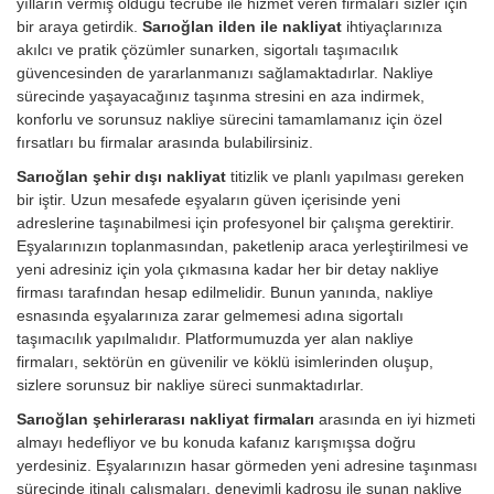
yılların vermiş olduğu tecrübe ile hizmet veren firmaları sizler için
bir araya getirdik.
Sarıoğlan ilden ile nakliyat
ihtiyaçlarınıza
akılcı ve pratik çözümler sunarken, sigortalı taşımacılık
güvencesinden de yararlanmanızı sağlamaktadırlar. Nakliye
sürecinde yaşayacağınız taşınma stresini en aza indirmek,
konforlu ve sorunsuz nakliye sürecini tamamlamanız için özel
fırsatları bu firmalar arasında bulabilirsiniz.
Sarıoğlan şehir dışı nakliyat
titizlik ve planlı yapılması gereken
bir iştir. Uzun mesafede eşyaların güven içerisinde yeni
adreslerine taşınabilmesi için profesyonel bir çalışma gerektirir.
Eşyalarınızın toplanmasından, paketlenip araca yerleştirilmesi ve
yeni adresiniz için yola çıkmasına kadar her bir detay nakliye
firması tarafından hesap edilmelidir. Bunun yanında, nakliye
esnasında eşyalarınıza zarar gelmemesi adına sigortalı
taşımacılık yapılmalıdır. Platformumuzda yer alan nakliye
firmaları, sektörün en güvenilir ve köklü isimlerinden oluşup,
sizlere sorunsuz bir nakliye süreci sunmaktadırlar.
Sarıoğlan şehirlerarası nakliyat firmaları
arasında en iyi hizmeti
almayı hedefliyor ve bu konuda kafanız karışmışsa doğru
yerdesiniz. Eşyalarınızın hasar görmeden yeni adresine taşınması
sürecinde itinalı çalışmaları, deneyimli kadrosu ile sunan nakliye