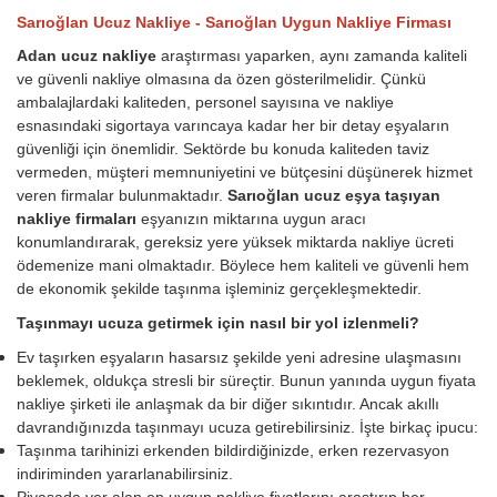
Sarıoğlan Ucuz Nakliye - Sarıoğlan Uygun Nakliye Firması
Adan ucuz nakliye
araştırması yaparken, aynı zamanda kaliteli
ve güvenli nakliye olmasına da özen gösterilmelidir. Çünkü
ambalajlardaki kaliteden, personel sayısına ve nakliye
esnasındaki sigortaya varıncaya kadar her bir detay eşyaların
güvenliği için önemlidir. Sektörde bu konuda kaliteden taviz
vermeden, müşteri memnuniyetini ve bütçesini düşünerek hizmet
veren firmalar bulunmaktadır.
Sarıoğlan ucuz eşya taşıyan
nakliye firmaları
eşyanızın miktarına uygun aracı
konumlandırarak, gereksiz yere yüksek miktarda nakliye ücreti
ödemenize mani olmaktadır. Böylece hem kaliteli ve güvenli hem
de ekonomik şekilde taşınma işleminiz gerçekleşmektedir.
Taşınmayı ucuza getirmek için nasıl bir yol izlenmeli?
Ev taşırken eşyaların hasarsız şekilde yeni adresine ulaşmasını
beklemek, oldukça stresli bir süreçtir. Bunun yanında uygun fiyata
nakliye şirketi ile anlaşmak da bir diğer sıkıntıdır. Ancak akıllı
davrandığınızda taşınmayı ucuza getirebilirsiniz. İşte birkaç ipucu:
Taşınma tarihinizi erkenden bildirdiğinizde, erken rezervasyon
indiriminden yararlanabilirsiniz.
Piyasada yer alan en uygun nakliye fiyatlarını araştırıp her