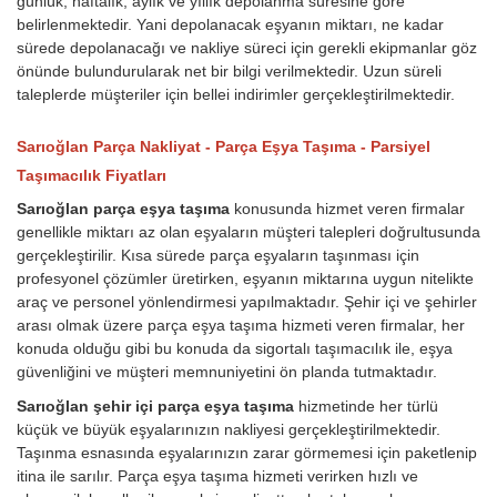
günlük, haftalık, aylık ve yıllık depolanma süresine göre
belirlenmektedir. Yani depolanacak eşyanın miktarı, ne kadar
sürede depolanacağı ve nakliye süreci için gerekli ekipmanlar göz
önünde bulundurularak net bir bilgi verilmektedir. Uzun süreli
taleplerde müşteriler için bellei indirimler gerçekleştirilmektedir.
Sarıoğlan Parça Nakliyat - Parça Eşya Taşıma - Parsiyel
Taşımacılık Fiyatları
Sarıoğlan parça eşya taşıma
konusunda hizmet veren firmalar
genellikle miktarı az olan eşyaların müşteri talepleri doğrultusunda
gerçekleştirilir. Kısa sürede parça eşyaların taşınması için
profesyonel çözümler üretirken, eşyanın miktarına uygun nitelikte
araç ve personel yönlendirmesi yapılmaktadır. Şehir içi ve şehirler
arası olmak üzere parça eşya taşıma hizmeti veren firmalar, her
konuda olduğu gibi bu konuda da sigortalı taşımacılık ile, eşya
güvenliğini ve müşteri memnuniyetini ön planda tutmaktadır.
Sarıoğlan şehir içi parça eşya taşıma
hizmetinde her türlü
küçük ve büyük eşyalarınızın nakliyesi gerçekleştirilmektedir.
Taşınma esnasında eşyalarınızın zarar görmemesi için paketlenip
itina ile sarılır. Parça eşya taşıma hizmeti verirken hızlı ve