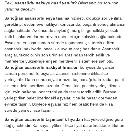
Peki,
asansörlü nakliye nasıl yapılır?
Dilerseniz bu sorunun
yanıtına geçelim.
Sarıoğlan asansörlü eşya taşıma
hizmeti, oldukça zor ve itina
gerektirip, evden eve nakliyat konusunda, başarılı sonuç almanızı
sağlamaktadır. Az önce de söylediğimiz gibi, genellikle yüksek
katlı binalar ve dar merdiven daireleri için kolaylık sağlamaktadır.
Eşyaların en kısa zaman sürede taşınması için tercih edilen
asansörlü nakliyede, öncelikle uygun araç hazırlanır. Asansörlü
araçlar, teknolojinin son ürünleri arasından tercih edilir ve
metrelerce yüksekliğe erişen merdivenli sistemlere sahiptir.
Sarıoğlan asansörlü nakliyat firmaları
bünyesinde çalışan
uzman personel ile eşyalar, asansör sistemine dikkatlice
yerleştirilir. Daha sonra eşyalarınızın taşınacağı kata kadar, palet
sistemindeki merdiven uzatılır. Genellikle, paletin yerleştirilmesi
için, evin balkonu, penceresi ya da terası tercih edilir. Buraya
yerleştirilen palet üzerindeki eşyalar, itina ile hasar görmeden
evinize taşınır. Böylece eşyalarınız hem pratik hem de kısa
sürede yeni evinize taşınır.
Sarıoğlan asansörlü taşımacılık fiyatları
kat yüksekliğine göre
değişmektedir. Kat sayısı yükseldikçe fiyat da artmaktadır. Bunun