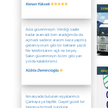
Kenan Yüksek
339
Asla güvenmeyin. Verdiği saate
kadar aramadı ben aradığımda da
açmadı sadece aracım kaza yapmış
gelemiyorum gibi bir bahane yazdı.
Ne telefonlarımı açtı ne birşey.
Sakın güvenmeyin bizim gibi yarı
yolda kalabilirsiniz.
Kübta Demircioğlu
444
Amasyada bulunan eşyalarımızı
Çankaya ya taşıttık. Gayet güzel bir
taşınma hizmeti sundular.