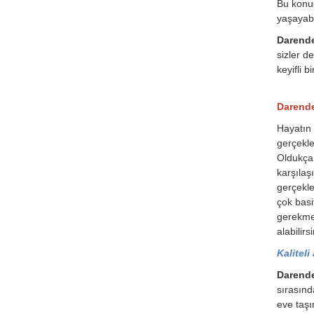
Bu konud
yaşayabil
Darende
sizler d
keyifli b
Darende
Hayatın 
gerçekle
Oldukça 
karşılaş
gerçekle
çok basi
gerekmek
alabilirsi
Kaliteli
Darende
sırasınd
eve taşı