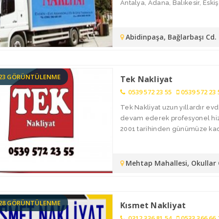
Antalya, Adana, Balıkesir, Eskişe
Abidinpaşa, Bağlarbaşı Cd
223 GÖRÜNTÜLENME
Tek Nakliyat
0539 572 23 55
0539 572 23 
Tek Nakliyat uzun yıllardır ev
devam ederek profesyonel hizme
2001 tarihinden günümüze kada
Mehtap Mahallesi, Okullar
128 GÖRÜNTÜLENME
Kısmet Nakliyat
0312 336 81 54
0533 366 66 