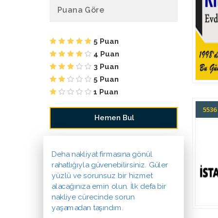
Puana Göre
5 Puan
4 Puan
3 Puan
5 Puan
1 Puan
553
Deha nakliyat firmasına gönül
rahatlığıyla güvenebilirsiniz. Güler
yüzlü ve sorunsuz bir hizmet
alacağınıza emin olun. İlk defa bir
nakliye cürecinde sorun
yaşamadan taşındım.