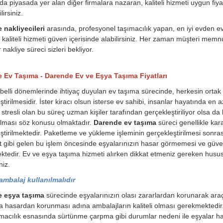
a piyasada yer alan diğer firmalara nazaran, kaliteli hizmeti uygun fiyat
irsiniz.
 nakliyecileri
arasında, profesyonel taşımacılık yapan, en iyi evden ev
e kaliteli hizmeti güven içerisinde alabilirsiniz. Her zaman müşteri memnu
ir nakliye süreci sizleri bekliyor.
 Ev Taşıma - Darende Ev ve Eşya Taşıma Fiyatları
belli dönemlerinde ihtiyaç duyulan ev taşıma sürecinde, herkesin orta
ştirilmesidir. İster kiracı olsun isterse ev sahibi, insanlar hayatında en
stresli olan bu süreç uzman kişiler tarafından gerçekleştiriliyor olsa da 
ılması söz konusu olmaktadır.
Darende ev taşıma
süreci genellikle kara
ştirilmektedir. Paketleme ve yükleme işleminin gerçekleştirilmesi sonrası
t gibi gelen bu işlem öncesinde eşyalarınızın hasar görmemesi ve güvenl
tedir. Ev ve eşya taşıma hizmeti alırken dikkat etmeniz gereken husu
niz.
 ambalaj kullanılmalıdır
 eşya taşıma
sürecinde eşyalarınızın olası zararlardan korunarak araç
a hasardan korunması adına ambalajların kaliteli olması gerekmektedi
macılık esnasında sürtünme çarpma gibi durumlar nedeni ile eşyalar ha