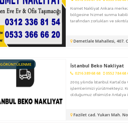
Kısmet Nakliyat Ankara merkez
bölgesine hizmet sunma kabiliy
tarafından zorlukları ve sıkıntılar
Demetlale Mahallesi, 407. 
6 GÖRÜNTÜLENME
İstanbul Beko Nakliyat
0216 389 68 68
0552 784 68 
2005 yılında İstanbul Kartal’
işlemlerimizi yürütmekteyiz. 
olduğumuz ofisimizle Antalya i
Fazilet cad. Yukarı Mah. N