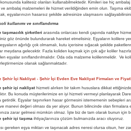
konusunda kalitesiz olanları kullanabilmektedir. Kimileri ise hiç ambala
 ve ambalaj malzemeleri ile hizmet verildiğinden emin olun. Taşıma ekib
ak, eşyalarınızın hasarsız şekilde adresinize ulaşmasını sağlayabilirsini
oli kullanımı ve sınıflandırma
taşımacılık şirketleri
arasında onlarcası kendi çapında nakliye hizme
iniz göz önünde bulundurarak hareket etmelisiniz. Eşyaların kolilere yerl
eşyaların ağırlığı çok olmamalı, kutu içerisine sığacak şekilde paketle
lar meydana gelecektir. Fazla koliden kaçmak için çok ağır koliler hazırl
rilen eşyalar sınıflandırılmalıdır. Oda oda malzeme kolilenmelidir. Ve ko
rleştirmenize olanak sağlanmaktadır.
Şehir İçi Nakliyat - Şehir İçi Evden Eve Nakliyat Firmaları ve Fiyatl
 şehir içi nakliyat
hizmeti alırken bir takım hususlara dikkat ettiğinizd
ktır. Bu konuda müşterilerimize en iyi hizmeti vermeyi planlayarak Darend
a getirdik. Eşyalar taşınırken hasar görmesini istememenin sebepleri a
 ve manevi değeri olması da yer alıyor. Bunun bilincinde olan firmalara e
rınıza zarar gelmesi mümkün olmaz. İşte biz de tam olarak bunun için bura
 şehir içi taşıma
ihtiyaçlarınıza çözüm bulmanızda aracı oluyoruz.
ı gereken eşya miktarı ve taşınacak adres neresi olursa olsun, her zam