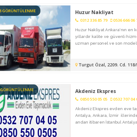
68 GÖRÜNTÜLENME
Huzur Nakliyat
0312 336 85 79
0536 666 06 
Huzur Nakliyat Ankara'nın en k
yıllardır kalite ve güvenli hiz
uzman personel ve son model ar
Turgut Özal, 2209. Cd. 118
2 GÖRÜNTÜLENME
Akdeniz Ekspres
0850 550 05 05
0532 707 04 
Akdeniz Ekspres evden eve taşı
Antalya, Ankara, İzmir illerin
andan itibaren İstanbul Antalya 