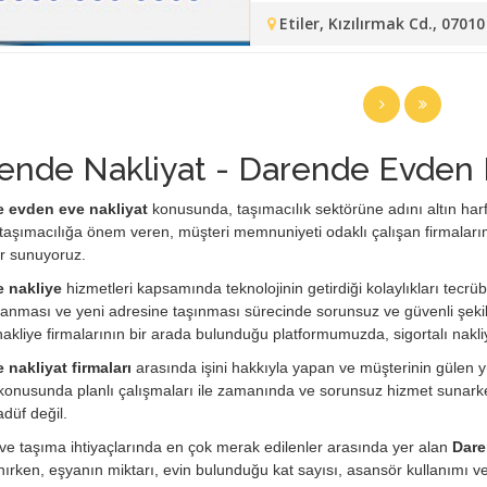
Etiler, Kızılırmak Cd., 070
ende Nakliyat - Darende Evden 
 evden eve nakliyat
konusunda, taşımacılık sektörüne adını altın harfler
taşımacılığa önem veren, müşteri memnuniyeti odaklı çalışan firmaları
r sunuyoruz.
 nakliye
hizmetleri kapsamında teknolojinin getirdiği kolaylıkları tecrübe
anması ve yeni adresine taşınması sürecinde sorunsuz ve güvenli şekil
i nakliye firmalarının bir arada bulunduğu platformumuzda, sigortalı nakli
 nakliyat firmaları
arasında işini hakkıyla yapan ve müşterinin gülen yü
konusunda planlı çalışmaları ile zamanında ve sorunsuz hizmet sunarken
adüf değil.
e taşıma ihtiyaçlarında en çok merak edilenler arasında yer alan
Dare
ırken, eşyanın miktarı, evin bulunduğu kat sayısı, asansör kullanımı 