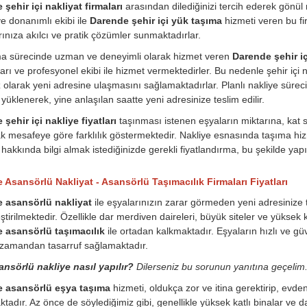
şehir içi nakliyat firmaları
arasından dilediğinizi tercih ederek gönül ra
 donanımlı ekibi ile
Darende şehir içi yük taşıma
hizmeti veren bu fir
arınıza akılcı ve pratik çözümler sunmaktadırlar.
ma sürecinde uzman ve deneyimli olarak hizmet veren
Darende şehir iç
arı ve profesyonel ekibi ile hizmet vermektedirler. Bu nedenle şehir iç
 olarak yeni adresine ulaşmasını sağlamaktadırlar. Planlı nakliye süreci
 yüklenerek, yine anlaşılan saatte yeni adresinize teslim edilir.
şehir içi nakliye fiyatları
taşınması istenen eşyaların miktarına, kat 
k mesafeye göre farklılık göstermektedir. Nakliye esnasında taşıma hizme
hakkında bilgi almak istediğinizde gerekli fiyatlandırma, bu şekilde yapıl
 Asansörlü Nakliyat - Asansörlü Taşımacılık Firmaları Fiyatları
 asansörlü nakliyat
ile eşyalarınızın zarar görmeden yeni adresinize t
ştirilmektedir. Özellikle dar merdiven daireleri, büyük siteler ve yüksek 
 asansörlü taşımacılık
ile ortadan kalkmaktadır. Eşyaların hızlı ve g
zamandan tasarruf sağlamaktadır.
ansörlü nakliye nasıl yapılır?
Dilerseniz bu sorunun yanıtına geçelim
 asansörlü eşya taşıma
hizmeti, oldukça zor ve itina gerektirip, evd
tadır. Az önce de söylediğimiz gibi, genellikle yüksek katlı binalar ve da