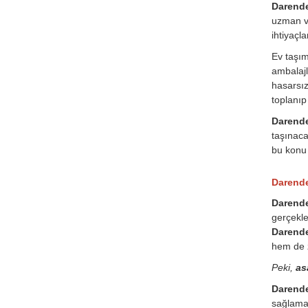
Darende 
uzman ve
ihtiyaçl
Ev taşı
ambalajl
hasarsız
toplanıp
Darende 
taşınaca
bu konu 
Darende
Darende
gerçekle
Darende
hem de 
Peki,
as
Darende
sağlamak