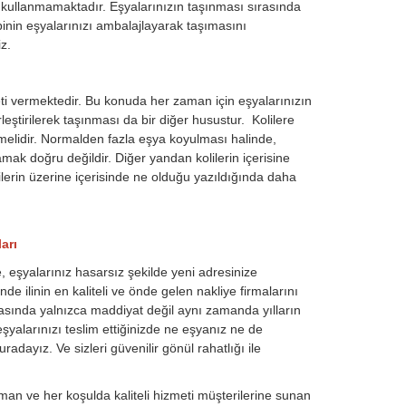
j kullanmamaktadır. Eşyalarınızın taşınması sırasında
inin eşyalarınızı ambalajlayarak taşımasını
z.
ti vermektedir. Bu konuda her zaman için eşyalarınızın
eştirilerek taşınması da bir diğer husustur. Kolilere
nmelidir. Normalden fazla eşya koyulması halinde,
amak doğru değildir. Diğer yandan kolilerin içerisine
lilerin üzerine içerisinde ne olduğu yazıldığında daha
arı
e, eşyalarınız hasarsız şekilde yeni adresinize
e ilinin en kaliteli ve önde gelen nakliye firmalarını
rasında yalnızca maddiyat değil aynı zamanda yılların
şyalarınızı teslim ettiğinizde ne eşyanız ne de
dayız. Ve sizleri güvenilir gönül rahatlığı ile
an ve her koşulda kaliteli hizmeti müşterilerine sunan