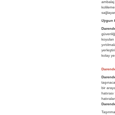
ambalaj 
kolileme
sağlayar
Uygun k
Darende 
güvenliğ
koyulan 
yırtılma
yerleşti
kolay ye
Darende 
Darende
taşınaca
bir aray
hatırası
hatırala
Darende
Taşınmas