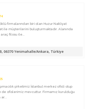
74
öklü firmalarından biri olan Huzur Nakliyat
met ile müşterilerini buluşturmaktadır. Alanında
aç filosu ile...
/B, 06370 Yenimahalle/Ankara, Türkiye
05
macılık şirketimiz İstanbul merkez ofisli olup
de de ofislerimiz mevcuttur. Firmamız kurulduğu
ar...