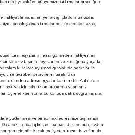
a alma ayrıcalığını bünyemizdeki firmalar aracılığı ile
e nakliyat firmalarının yer aldığı platformumuzda,
niyeti odaklı çalışan firmalarımız ile stresten uzak,
k düşüncesi, eşyaların hasar görmeden nakliyesinin
 az bir kere ev taşıma heyecanını ve zorluğunu yaşarlar.
bir takım kurallara uyulmadığı takdirde sorunlar ile
yolu ile tecrübeli personeller tarafından
nda istenilen adrese eşyalar teslim edilir. Anlatırken
i nakliyat için sıkı bir ön araştırma yapmanız
sları öğrendikten sonra bu konuda daha doğru kararlar
lara yüklenmesi ve bir sonraki adresinize taşınması
r. Dayanıklı ambalaj kullanılmaması durumunda, evden
sar görmektedir. Ancak maliyetten kaçan bazı firmalar,