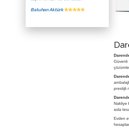
Batuhan Aktürk
Dar
Darende
Güvenli 
çözümle
Darende
ambalajl
prestijl
Darende
Nakliye 
asla tes
Evden ev
hesaplan