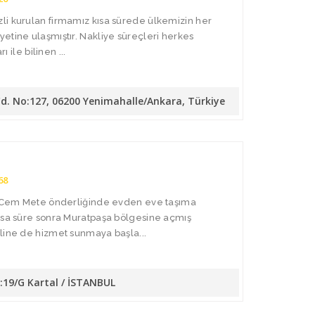
li kurulan firmamız kısa sürede ülkemizin her
etine ulaşmıştır. Nakliye süreçleri herkes
ı ile bilinen ...
Cd. No:127, 06200 Yenimahalle/Ankara, Türkiye
68
da Cem Mete önderliğinde evden eve taşıma
Kısa süre sonra Muratpaşa bölgesine açmış
line de hizmet sunmaya başla...
o:19/G Kartal / İSTANBUL