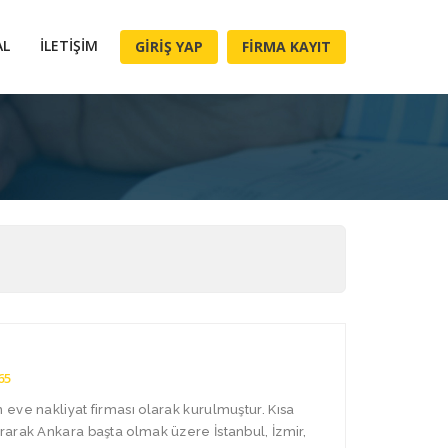
AL
İLETIŞIM
GIRIŞ YAP
FIRMA KAYIT
65
eve nakliyat firması olarak kurulmuştur. Kısa
arak Ankara başta olmak üzere İstanbul, İzmir,