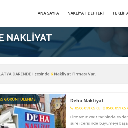
ANA SAYFA
NAKLIYAT DEFTERI
TEKLIF 
E NAKLIYAT
ATYA DARENDE İlçesinde
6
Nakliyat Firması Var.
855 GÖRÜNTÜLENME
Deha Nakliyat
0506 091 65 65
0506 091 65 
Firmamız 2001 tarihinde evden 
süre içerisinde büyümeyi başar