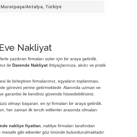
10 Muratpaşa/Antalya, Türkiye
Eve Nakliyat
le yazdıran firmaları sizler için bir araya getirdik.
mız ile
Darende Nakliyat
ihtiyaçlarınıza, akılcı ve pratik
si ile birleştiren firmalarımız, eşyaların toplanması,
de görevini yerine getirmektedir. Alanında uzman ve
ye garantisi ile kendiniz güvende hissedebilirsiniz.
zü olmayı başaran, en iyi firmaları bir araya getirdik.
, her zaman ilk tercih edilenler arasında olmaları
nde nakliye fiyatları
, nakliye firmaları tarafından
ve mesafe gibi etkenler göz önünde bulundurulmaktadır.