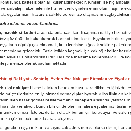
konusunda kalitesiz olanları kullanabilmektedir. Kimileri ise hiç ambala
 ve ambalaj malzemeleri ile hizmet verildiğinden emin olun. Taşıma ekib
ak, eşyalarınızın hasarsız şekilde adresinize ulaşmasını sağlayabilirsini
oli kullanımı ve sınıflandırma
şımacılık şirketleri
arasında onlarcası kendi çapında nakliye hizmeti v
iniz göz önünde bulundurarak hareket etmelisiniz. Eşyaların kolilere yerl
eşyaların ağırlığı çok olmamalı, kutu içerisine sığacak şekilde paketle
lar meydana gelecektir. Fazla koliden kaçmak için çok ağır koliler hazırl
rilen eşyalar sınıflandırılmalıdır. Oda oda malzeme kolilenmelidir. Ve ko
rleştirmenize olanak sağlanmaktadır.
hir İçi Nakliyat - Şehir İçi Evden Eve Nakliyat Firmaları ve Fiyatları
hir içi nakliyat
hizmeti alırken bir takım hususlara dikkat ettiğinizde, e
a müşterilerimize en iyi hizmeti vermeyi planlayarak Milas ilinin en kalit
taşınırken hasar görmesini istememenin sebepleri arasında yalnızca ma
lması da yer alıyor. Bunun bilincinde olan firmalara eşyalarınızı teslim e
mümkün olmaz. İşte biz de tam olarak bunun için buradayız. Ve sizleri gü
arınıza çözüm bulmanızda aracı oluyoruz.
ı gereken eşya miktarı ve taşınacak adres neresi olursa olsun, her zam