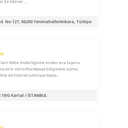
ı ile bilinen ...
Cd. No:127, 06200 Yenimahalle/Ankara, Türkiye
68
da Cem Mete önderliğinde evden eve taşıma
Kısa süre sonra Muratpaşa bölgesine açmış
line de hizmet sunmaya başla...
o:19/G Kartal / İSTANBUL
55