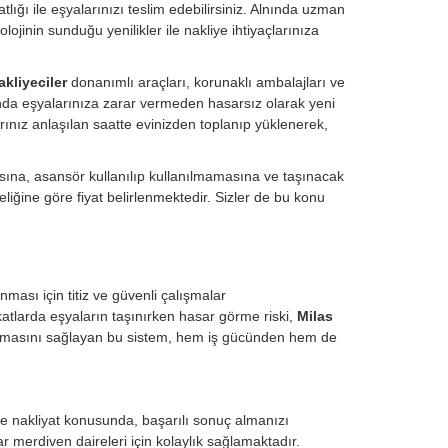
tlığı ile eşyalarınızı teslim edebilirsiniz. Alnında uzman
ojinin sunduğu yenilikler ile nakliye ihtiyaçlarınıza
akliyeciler
donanımlı araçları, korunaklı ambalajları ve
unda eşyalarınıza zarar vermeden hasarsız olarak yeni
rınız anlaşılan saatte evinizden toplanıp yüklenerek,
ısına, asansör kullanılıp kullanılmamasına ve taşınacak
liğine göre fiyat belirlenmektedir. Sizler de bu konu
ması için titiz ve güvenli çalışmalar
 katlarda eşyaların taşınırken hasar görme riski,
Milas
şınmasını sağlayan bu sistem, hem iş gücünden hem de
.
eve nakliyat konusunda, başarılı sonuç almanızı
r merdiven daireleri için kolaylık sağlamaktadır.