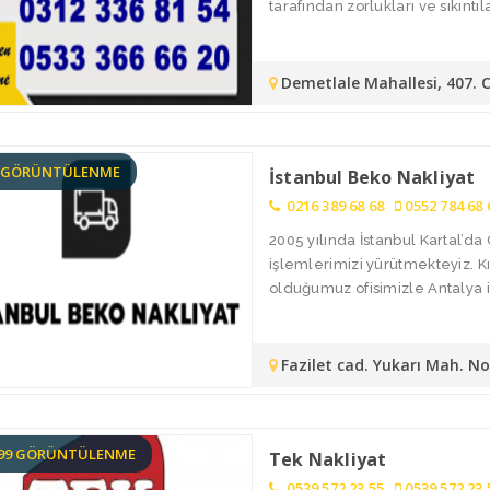
tarafından zorlukları ve sıkıntılar
Demetlale Mahallesi, 407. 
3 GÖRÜNTÜLENME
İstanbul Beko Nakliyat
0216 389 68 68
0552 784 68 
2005 yılında İstanbul Kartal’
işlemlerimizi yürütmekteyiz. 
olduğumuz ofisimizle Antalya i
Fazilet cad. Yukarı Mah. N
199 GÖRÜNTÜLENME
Tek Nakliyat
0539 572 23 55
0539 572 23 