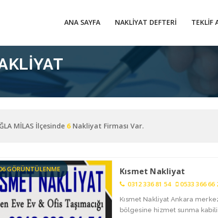
ANA SAYFA
NAKLIYAT DEFTERI
TEKLIF 
AKLIYAT
LA MİLAS İlçesinde
6
Nakliyat Firması Var.
106 GÖRÜNTÜLENME
Kısmet Nakliyat
0312 336 81 54
0533 366 66 
Kısmet Nakliyat Ankara merkez
bölgesine hizmet sunma kabiliy