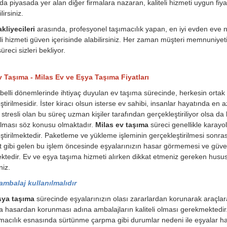
a piyasada yer alan diğer firmalara nazaran, kaliteli hizmeti uygun fiyat
irsiniz.
kliyecileri
arasında, profesyonel taşımacılık yapan, en iyi evden eve na
eli hizmeti güven içerisinde alabilirsiniz. Her zaman müşteri memnuniyeti o
üreci sizleri bekliyor.
v Taşıma - Milas Ev ve Eşya Taşıma Fiyatları
belli dönemlerinde ihtiyaç duyulan ev taşıma sürecinde, herkesin orta
ştirilmesidir. İster kiracı olsun isterse ev sahibi, insanlar hayatında en
stresli olan bu süreç uzman kişiler tarafından gerçekleştiriliyor olsa da 
ılması söz konusu olmaktadır.
Milas ev taşıma
süreci genellikle karayol
ştirilmektedir. Paketleme ve yükleme işleminin gerçekleştirilmesi sonrası
t gibi gelen bu işlem öncesinde eşyalarınızın hasar görmemesi ve güvenl
tedir. Ev ve eşya taşıma hizmeti alırken dikkat etmeniz gereken husu
niz.
 ambalaj kullanılmalıdır
şya taşıma
sürecinde eşyalarınızın olası zararlardan korunarak araçlar
a hasardan korunması adına ambalajların kaliteli olması gerekmektedi
macılık esnasında sürtünme çarpma gibi durumlar nedeni ile eşyalar ha