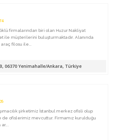
74
öklü firmalarından biri olan Huzur Nakliyat
met ile müşterilerini buluşturmaktadır. Alanında
aç filosu ile...
/B, 06370 Yenimahalle/Ankara, Türkiye
05
macılık şirketimiz İstanbul merkez ofisli olup
de de ofislerimiz mevcuttur. Firmamız kurulduğu
ar...