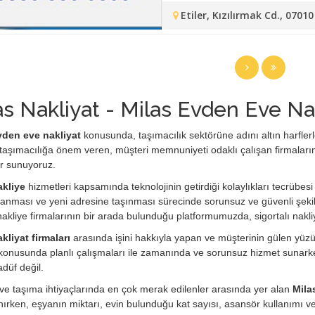
Etiler, Kızılırmak Cd., 070
as Nakliyat - Milas Evden Eve Na
vden eve nakliyat
konusunda, taşımacılık sektörüne adını altın harflerle 
taşımacılığa önem veren, müşteri memnuniyeti odaklı çalışan firmaları
r sunuyoruz.
akliye
hizmetleri kapsamında teknolojinin getirdiği kolaylıkları tecrübesi 
anması ve yeni adresine taşınması sürecinde sorunsuz ve güvenli şekil
i nakliye firmalarının bir arada bulunduğu platformumuzda, sigortalı nakli
kliyat firmaları
arasında işini hakkıyla yapan ve müşterinin gülen yüzü o
konusunda planlı çalışmaları ile zamanında ve sorunsuz hizmet sunarken
adüf değil.
e taşıma ihtiyaçlarında en çok merak edilenler arasında yer alan
Milas
ırken, eşyanın miktarı, evin bulunduğu kat sayısı, asansör kullanımı 