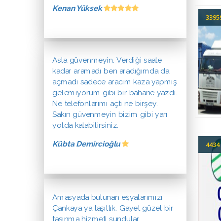
Kenan Yüksek
339
Asla güvenmeyin. Verdiği saate
kadar aramadı ben aradığımda da
açmadı sadece aracım kaza yapmış
gelemiyorum gibi bir bahane yazdı.
Ne telefonlarımı açtı ne birşey.
Sakın güvenmeyin bizim gibi yarı
yolda kalabilirsiniz.
Kübta Demircioğlu
443
Amasyada bulunan eşyalarımızı
Çankaya ya taşıttık. Gayet güzel bir
taşınma hizmeti sundular.