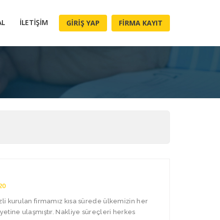
AL
İLETIŞIM
GIRIŞ YAP
FIRMA KAYIT
20
li kurulan firmamız kısa sürede ülkemizin her
etine ulaşmıştır. Nakliye süreçleri herkes