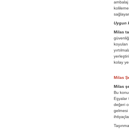
ambalaj 
kolileme
sağlayar
Uygun k
Milas ta
güvenliğ
koyulan 
yırtılma
yerleşti
kolay ye
Milas Şe
Milas şe
Bu konud
Eşyalar 
değeri o
gelmesi 
ihtiyaçl
Taşınmas