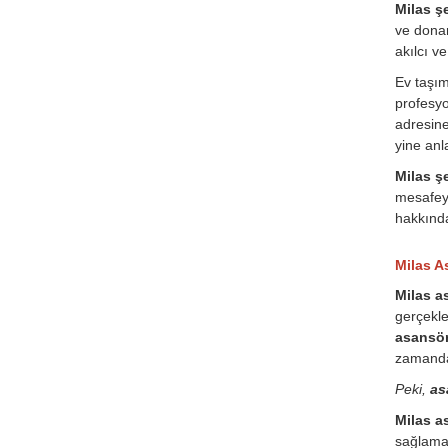
Milas şe
ve donan
akılcı v
Ev taşı
profesyo
adresine
yine anla
Milas şe
mesafeye
hakkında
Milas As
Milas a
gerçekle
asansör
zamanda
Peki,
as
Milas a
sağlamak