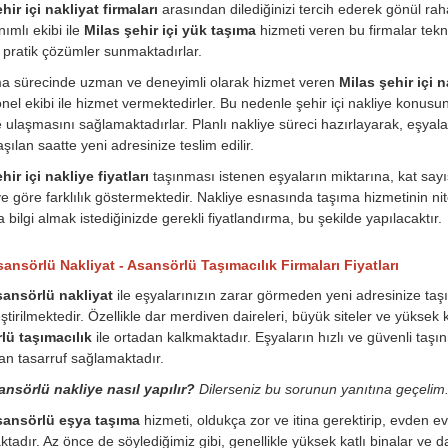
hir içi nakliyat firmaları
arasından dilediğinizi tercih ederek gönül raha
ımlı ekibi ile
Milas şehir içi yük taşıma
hizmeti veren bu firmalar teknol
e pratik çözümler sunmaktadırlar.
ma sürecinde uzman ve deneyimli olarak hizmet veren
Milas şehir içi n
nel ekibi ile hizmet vermektedirler. Bu nedenle şehir içi nakliye konus
 ulaşmasını sağlamaktadırlar. Planlı nakliye süreci hazırlayarak, eşyala
şılan saatte yeni adresinize teslim edilir.
hir içi nakliye fiyatları
taşınması istenen eşyaların miktarına, kat say
 göre farklılık göstermektedir. Nakliye esnasında taşıma hizmetinin nite
 bilgi almak istediğinizde gerekli fiyatlandırma, bu şekilde yapılacaktır.
ansörlü Nakliyat - Asansörlü Taşımacılık Firmaları Fiyatları
sansörlü nakliyat
ile eşyalarınızın zarar görmeden yeni adresinize taşın
ştirilmektedir. Özellikle dar merdiven daireleri, büyük siteler ve yüksek
lü taşımacılık
ile ortadan kalkmaktadır. Eşyaların hızlı ve güvenli ta
n tasarruf sağlamaktadır.
ansörlü nakliye nasıl yapılır?
Dilerseniz bu sorunun yanıtına geçelim
sansörlü eşya taşıma
hizmeti, oldukça zor ve itina gerektirip, evden 
tadır. Az önce de söylediğimiz gibi, genellikle yüksek katlı binalar ve da