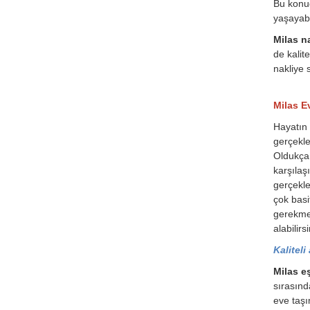
Bu konud
yaşayabil
Milas na
de kalit
nakliye s
Milas E
Hayatın 
gerçekle
Oldukça 
karşılaş
gerçekle
çok basi
gerekmek
alabilirsi
Kaliteli
Milas e
sırasınd
eve taşı