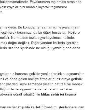
j kullanmamaktadır. Eşyalarınızın taşınması sırasında
inin eşyalarınızı ambalajlayarak taşımasını
z.
ermektedir. Bu konuda her zaman için eşyalarınızın
eştirilerek taşınması da bir diğer husustur. Kolilere
nmelidir. Normalden fazla eşya koyulması halinde,
amak doğru değildir. Diğer yandan kolilerin içerisine
lilerin üzerine içerisinde ne olduğu yazıldığında daha
şyalarınız hasarsız şekilde yeni adresinize taşınacaktır.
eli ve önde gelen nakliye firmalarını bir araya getirdik.
ddiyat değil aynı zamanda yılların hatırası ve manevi
ttiğinizde ne eşyanız ne de hatıralarınıza zarar
venilir gönül rahatlığı ile
Milas şehir içi taşıma
an ve her koşulda kaliteli hizmeti müşterilerine sunan