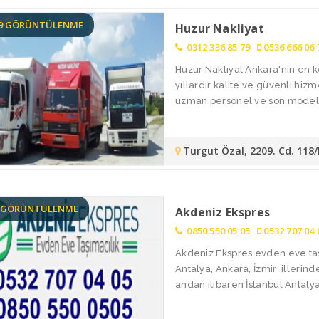
59 GÖRÜNTÜLENME
Huzur Nakliyat
0312 336 85 79
0536 666 06 
Huzur Nakliyat Ankara'nın en k
yıllardır kalite ve güvenli hiz
uzman personel ve son model ar
Turgut Özal, 2209. Cd. 118
4 GÖRÜNTÜLENME
Akdeniz Ekspres
0850 550 05 05
0532 707 04 
Akdeniz Ekspres evden eve taşı
Antalya, Ankara, İzmir illerin
andan itibaren İstanbul Antalya 