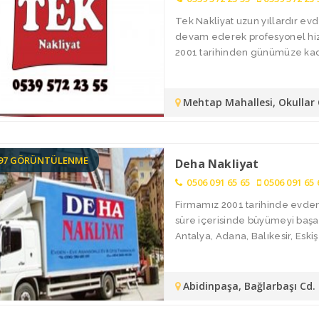
Tek Nakliyat uzun yıllardır ev
devam ederek profesyonel hizme
2001 tarihinden günümüze kada
Mehtap Mahallesi, Okullar
697 GÖRÜNTÜLENME
Deha Nakliyat
0506 091 65 65
0506 091 65 
Firmamız 2001 tarihinde evden 
süre içerisinde büyümeyi başar
Antalya, Adana, Balıkesir, Eskişe
Abidinpaşa, Bağlarbaşı Cd