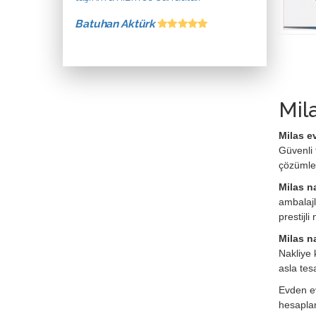
Batuhan Aktürk
Mil
Milas e
Güvenli 
çözümle
Milas n
ambalajl
prestijl
Milas na
Nakliye 
asla tes
Evden ev
hesaplan