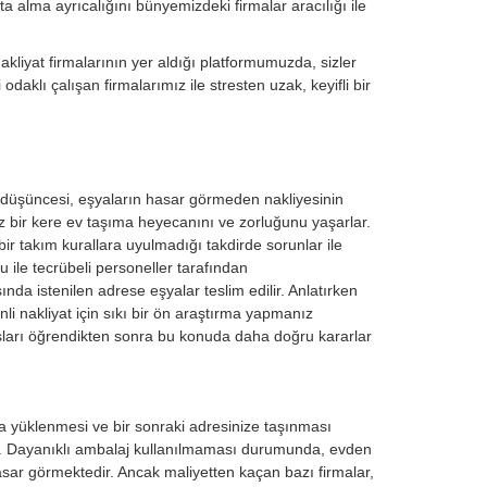
a alma ayrıcalığını bünyemizdeki firmalar aracılığı ile
kliyat firmalarının yer aldığı platformumuzda, sizler
daklı çalışan firmalarımız ile stresten uzak, keyifli bir
k düşüncesi, eşyaların hasar görmeden nakliyesinin
 az bir kere ev taşıma heyecanını ve zorluğunu yaşarlar.
bir takım kurallara uyulmadığı takdirde sorunlar ile
u ile tecrübeli personeller tarafından
nda istenilen adrese eşyalar teslim edilir. Anlatırken
i nakliyat için sıkı bir ön araştırma yapmanız
sları öğrendikten sonra bu konuda daha doğru kararlar
a yüklenmesi ve bir sonraki adresinize taşınması
r. Dayanıklı ambalaj kullanılmaması durumunda, evden
sar görmektedir. Ancak maliyetten kaçan bazı firmalar,