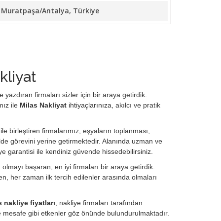
10 Muratpaşa/Antalya, Türkiye
kliyat
yazdıran firmaları sizler için bir araya getirdik.
mız ile
Milas Nakliyat
ihtiyaçlarınıza, akılcı ve pratik
ile birleştiren firmalarımız, eşyaların toplanması,
de görevini yerine getirmektedir. Alanında uzman ve
ye garantisi ile kendiniz güvende hissedebilirsiniz.
lmayı başaran, en iyi firmaları bir araya getirdik.
, her zaman ilk tercih edilenler arasında olmaları
 nakliye fiyatları
, nakliye firmaları tarafından
ve mesafe gibi etkenler göz önünde bulundurulmaktadır.