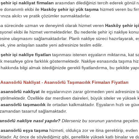
ehir içi nakliyat firmaları
arasından dilediğinizi tercih ederek gönül rah
 donanımlı ekibi ile
Hasköy şehir içi yük taşıma
hizmeti veren bu firm
arınıza akılcı ve pratik çözümler sunmaktadırlar.
ma sürecinde uzman ve deneyimli olarak hizmet veren
Hasköy şehir içi
syonel ekibi ile hizmet vermektedirler. Bu nedenle şehir içi nakliye ko
esine ulaşmasını sağlamaktadırlar. Planlı nakliye süreci hazırlayarak, e
ek, yine anlaşılan saatte yeni adresinize teslim edilir.
ehir içi nakliye fiyatları
taşınması istenen eşyaların miktarına, kat s
k mesafeye göre farklılık göstermektedir. Nakliye esnasında taşıma hizme
hakkında bilgi almak istediğinizde gerekli fiyatlandırma, bu şekilde yapıl
Asansörlü Nakliyat - Asansörlü Taşımacılık Firmaları Fiyatları
asansörlü nakliyat
ile eşyalarınızın zarar görmeden yeni adresinize ta
ştirilmektedir. Özellikle dar merdiven daireleri, büyük siteler ve yüksek 
asansörlü taşımacılık
ile ortadan kalkmaktadır. Eşyaların hızlı ve gü
zamandan tasarruf sağlamaktadır.
ansörlü nakliye nasıl yapılır?
Dilerseniz bu sorunun yanıtına geçelim
asansörlü eşya taşıma
hizmeti, oldukça zor ve itina gerektirip, evde
tadır. Az önce de söylediğimiz gibi, genellikle yüksek katlı binalar ve da