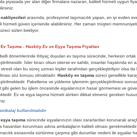
a piyasada yer alan diğer firmalara nazaran, kaliteli hizmeti uygun fiyat
irsiniz.
nakliyecileri
arasında, profesyonel taşımacılık yapan, en iyi evden eve 
eli hizmeti güven içerisinde alabilirsiniz. Her zaman müşteri memnuniyeti o
üreci sizleri bekliyor.
Ev Taşıma - Hasköy Ev ve Eşya Taşıma Fiyatları
belli dönemlerinde ihtiyaç duyulan ev taşıma sürecinde, herkesin orta
ştirilmesidir. İster kiracı olsun isterse ev sahibi, insanlar hayatında en
stresli olan bu süreç uzman kişiler tarafından gerçekleştiriliyor olsa da 
ılması söz konusu olmaktadır.
Hasköy ev taşıma
süreci genellikle karay
ştirilmektedir. Paketleme ve yükleme işleminin gerçekleştirilmesi sonrası
t gibi gelen bu işlem öncesinde eşyalarınızın hasar görmemesi ve güvenl
tedir. Ev ve eşya taşıma hizmeti alırken dikkat etmeniz gereken husu
niz.
 ambalaj kullanılmalıdır
eşya taşıma
sürecinde eşyalarınızın olası zararlardan korunarak araçl
a hasardan korunması adına ambalajların kaliteli olması gerekmektedi
macılık esnasında sürtünme çarpma gibi durumlar nedeni ile eşyalar ha