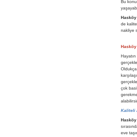
Bu konud
yaşayabil
Hasköy 
de kalit
nakliye s
Hasköy 
Hayatın 
gerçekle
Oldukça 
karşılaş
gerçekle
çok basi
gerekmek
alabilirsi
Kaliteli
Hasköy 
sırasınd
eve taşı