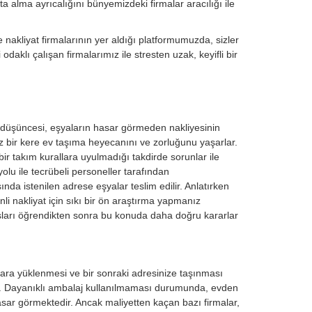
a alma ayrıcalığını bünyemizdeki firmalar aracılığı ile
nakliyat firmalarının yer aldığı platformumuzda, sizler
daklı çalışan firmalarımız ile stresten uzak, keyifli bir
k düşüncesi, eşyaların hasar görmeden nakliyesinin
 az bir kere ev taşıma heyecanını ve zorluğunu yaşarlar.
bir takım kurallara uyulmadığı takdirde sorunlar ile
olu ile tecrübeli personeller tarafından
nda istenilen adrese eşyalar teslim edilir. Anlatırken
i nakliyat için sıkı bir ön araştırma yapmanız
sları öğrendikten sonra bu konuda daha doğru kararlar
ara yüklenmesi ve bir sonraki adresinize taşınması
r. Dayanıklı ambalaj kullanılmaması durumunda, evden
sar görmektedir. Ancak maliyetten kaçan bazı firmalar,