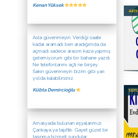
Kenan Yüksek
443
Asla güvenmeyin. Verdiği saate
kadar aramadı ben aradığımda da
açmadı sadece aracım kaza yapmış
gelemiyorum gibi bir bahane yazdı.
Ne telefonlarımı açtı ne birşey.
Sakın güvenmeyin bizim gibi yarı
yolda kalabilirsiniz.
Kübta Demircioğlu
107
Amasyada bulunan eşyalarımızı
Çankaya ya taşıttık. Gayet güzel bir
taşınma hizmeti sundular.