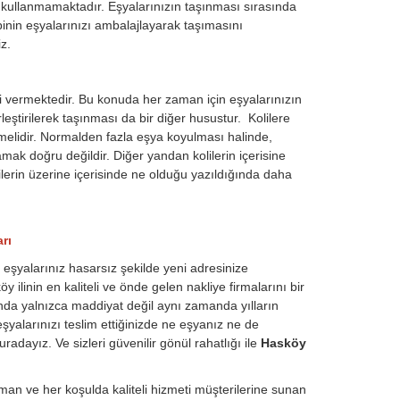
j kullanmamaktadır. Eşyalarınızın taşınması sırasında
inin eşyalarınızı ambalajlayarak taşımasını
z.
i vermektedir. Bu konuda her zaman için eşyalarınızın
eştirilerek taşınması da bir diğer husustur. Kolilere
nmelidir. Normalden fazla eşya koyulması halinde,
amak doğru değildir. Diğer yandan kolilerin içerisine
lilerin üzerine içerisinde ne olduğu yazıldığında daha
rı
, eşyalarınız hasarsız şekilde yeni adresinize
ilinin en kaliteli ve önde gelen nakliye firmalarını bir
nda yalnızca maddiyat değil aynı zamanda yılların
şyalarınızı teslim ettiğinizde ne eşyanız ne de
adayız. Ve sizleri güvenilir gönül rahatlığı ile
Hasköy
an ve her koşulda kaliteli hizmeti müşterilerine sunan