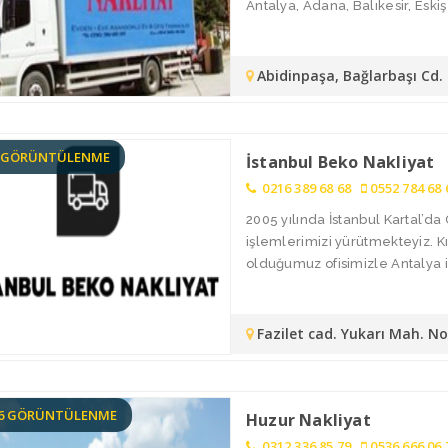
Antalya, Adana, Balıkesir, Eskişe
Abidinpaşa, Bağlarbaşı Cd
1 GÖRÜNTÜLENME
İstanbul Beko Nakliyat
0216 389 68 68
0552 784 68 
2005 yılında İstanbul Kartal’
işlemlerimizi yürütmekteyiz. 
olduğumuz ofisimizle Antalya i
Fazilet cad. Yukarı Mah. N
66 GÖRÜNTÜLENME
Huzur Nakliyat
0312 336 85 79
0536 666 06 