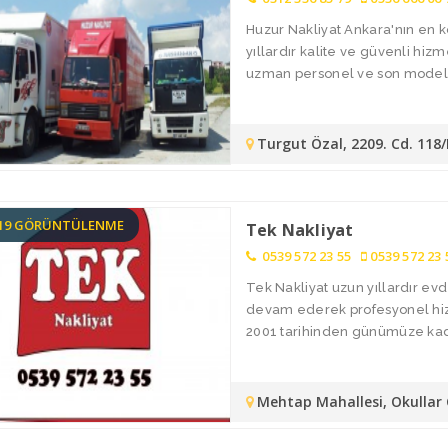
Huzur Nakliyat Ankara'nın en k
yıllardır kalite ve güvenli hiz
uzman personel ve son model ar
Turgut Özal, 2209. Cd. 118
219 GÖRÜNTÜLENME
Tek Nakliyat
0539 572 23 55
0539 572 23 
Tek Nakliyat uzun yıllardır ev
devam ederek profesyonel hizme
2001 tarihinden günümüze kada
Mehtap Mahallesi, Okullar