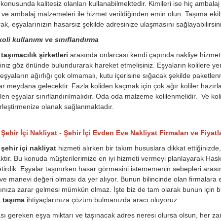
konusunda kalitesiz olanları kullanabilmektedir. Kimileri ise hiç ambala
 ve ambalaj malzemeleri ile hizmet verildiğinden emin olun. Taşıma ekib
ak, eşyalarınızın hasarsız şekilde adresinize ulaşmasını sağlayabilirsini
oli kullanımı ve sınıflandırma
aşımacılık şirketleri
arasında onlarcası kendi çapında nakliye hizmet
iniz göz önünde bulundurarak hareket etmelisiniz. Eşyaların kolilere yerl
eşyaların ağırlığı çok olmamalı, kutu içerisine sığacak şekilde paketle
lar meydana gelecektir. Fazla koliden kaçmak için çok ağır koliler hazırl
rilen eşyalar sınıflandırılmalıdır. Oda oda malzeme kolilenmelidir. Ve ko
rleştirmenize olanak sağlanmaktadır.
ehir İçi Nakliyat - Şehir İçi Evden Eve Nakliyat Firmaları ve Fiyatla
şehir içi nakliyat
hizmeti alırken bir takım hususlara dikkat ettiğinizde
ktır. Bu konuda müşterilerimize en iyi hizmeti vermeyi planlayarak Hasköy 
tirdik. Eşyalar taşınırken hasar görmesini istememenin sebepleri arası
 ve manevi değeri olması da yer alıyor. Bunun bilincinde olan firmalara e
rınıza zarar gelmesi mümkün olmaz. İşte biz de tam olarak bunun için bur
i taşıma
ihtiyaçlarınıza çözüm bulmanızda aracı oluyoruz.
ı gereken eşya miktarı ve taşınacak adres neresi olursa olsun, her zam