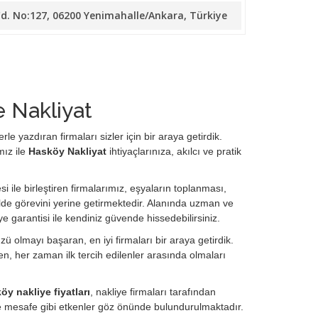
Cd. No:127, 06200 Yenimahalle/Ankara, Türkiye
 Nakliyat
le yazdıran firmaları sizler için bir araya getirdik.
mız ile
Hasköy Nakliyat
ihtiyaçlarınıza, akılcı ve pratik
i ile birleştiren firmalarımız, eşyaların toplanması,
de görevini yerine getirmektedir. Alanında uzman ve
ye garantisi ile kendiniz güvende hissedebilirsiniz.
ü olmayı başaran, en iyi firmaları bir araya getirdik.
, her zaman ilk tercih edilenler arasında olmaları
öy nakliye fiyatları
, nakliye firmaları tarafından
ve mesafe gibi etkenler göz önünde bulundurulmaktadır.