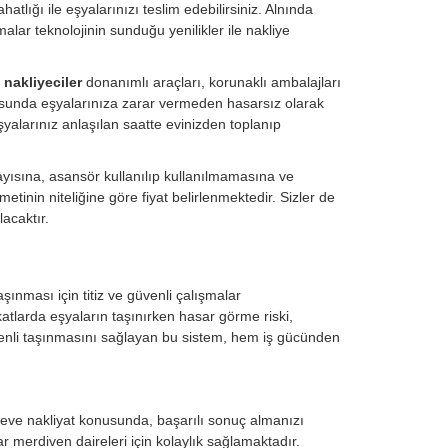
atlığı ile eşyalarınızı teslim edebilirsiniz. Alnında
alar teknolojinin sunduğu yenilikler ile nakliye
 nakliyeciler
donanımlı araçları, korunaklı ambalajları
nusunda eşyalarınıza zarar vermeden hasarsız olarak
şyalarınız anlaşılan saatte evinizden toplanıp
ayısına, asansör kullanılıp kullanılmamasına ve
tinin niteliğine göre fiyat belirlenmektedir. Sizler de
acaktır.
şınması için titiz ve güvenli çalışmalar
katlarda eşyaların taşınırken hasar görme riski,
venli taşınmasını sağlayan bu sistem, hem iş gücünden
.
n eve nakliyat konusunda, başarılı sonuç almanızı
r merdiven daireleri için kolaylık sağlamaktadır.