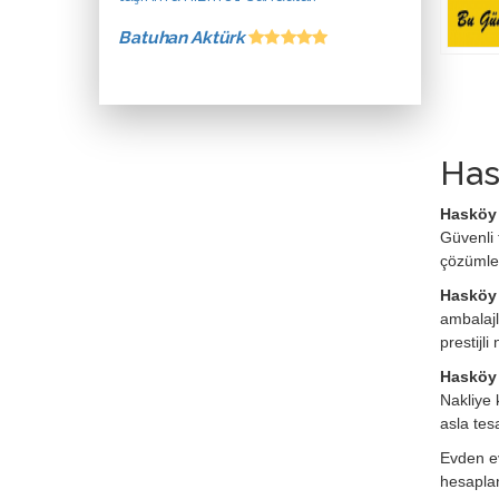
Batuhan Aktürk
Has
Hasköy 
Güvenli 
çözümle
Hasköy 
ambalajl
prestijl
Hasköy 
Nakliye 
asla tes
Evden ev
hesaplan