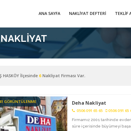
ANA SAYFA
NAKLIYAT DEFTERI
TEKLIF 
 NAKLIYAT
 HASKÖY İlçesinde
6
Nakliyat Firması Var.
841 GÖRÜNTÜLENME
Deha Nakliyat
0506 091 65 65
0506 091 65 
Firmamız 2001 tarihinde evden 
süre içerisinde büyümeyi başar