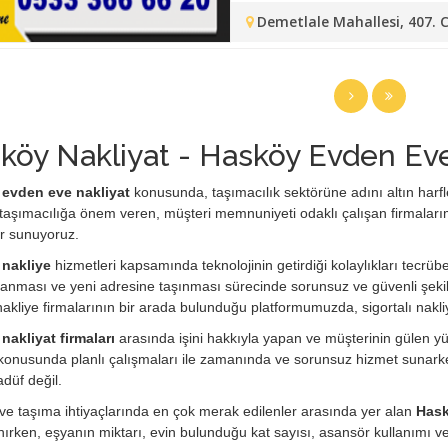
Demetlale Mahallesi, 407. 
köy Nakliyat - Hasköy Evden Eve
evden eve nakliyat
konusunda, taşımacılık sektörüne adını altın harfler
taşımacılığa önem veren, müşteri memnuniyeti odaklı çalışan firmaları
r sunuyoruz.
nakliye
hizmetleri kapsamında teknolojinin getirdiği kolaylıkları tecrübes
anması ve yeni adresine taşınması sürecinde sorunsuz ve güvenli şekil
i nakliye firmalarının bir arada bulunduğu platformumuzda, sigortalı nakli
nakliyat firmaları
arasında işini hakkıyla yapan ve müşterinin gülen yüz
konusunda planlı çalışmaları ile zamanında ve sorunsuz hizmet sunarken
adüf değil.
e taşıma ihtiyaçlarında en çok merak edilenler arasında yer alan
Hask
ırken, eşyanın miktarı, evin bulunduğu kat sayısı, asansör kullanımı 