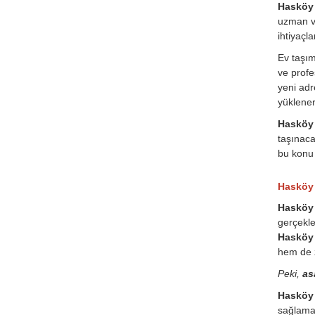
Hasköy ş
uzman ve
ihtiyaçl
Ev taşı
ve profe
yeni adr
yüklener
Hasköy ş
taşınaca
bu konu 
Hasköy 
Hasköy 
gerçekle
Hasköy 
hem de 
Peki,
as
Hasköy 
sağlamak