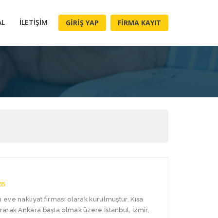
AL
İLETIŞIM
GIRIŞ YAP
FIRMA KAYIT
65
eve nakliyat firması olarak kurulmuştur. Kısa
arak Ankara başta olmak üzere İstanbul, İzmir,