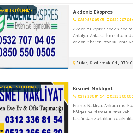
9 GÖRÜNTÜLENME
Akdeniz Ekspres
0850 550 05 05
0532 707 04 
Akdeniz Ekspres evden eve taşı
Antalya, Ankara, İzmir illerin
andan itibaren İstanbul Antalya 
Etiler, Kızılırmak Cd., 070
124 GÖRÜNTÜLENME
Kısmet Nakliyat
0312 336 81 54
0533 366 66 
Kısmet Nakliyat Ankara merkez
bölgesine hizmet sunma kabiliy
tarafından zorlukları ve sıkıntılar