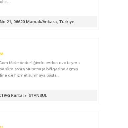
hir,...
. No:21, 06620 Mamak/Ankara, Türkiye
68
da Cem Mete önderliğinde evden eve taşıma
Kısa süre sonra Muratpaşa bölgesine açmış
line de hizmet sunmaya başla...
o:19/G Kartal / İSTANBUL
74