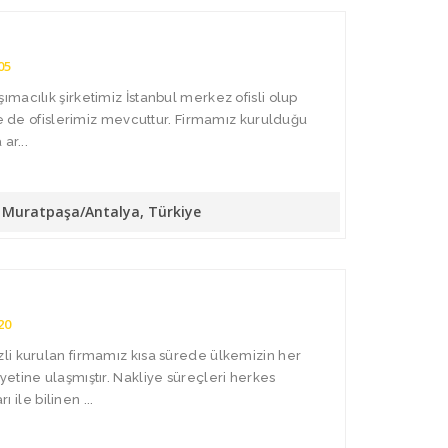
05
macılık şirketimiz İstanbul merkez ofisli olup
de de ofislerimiz mevcuttur. Firmamız kurulduğu
ar...
10 Muratpaşa/Antalya, Türkiye
20
li kurulan firmamız kısa sürede ülkemizin her
etine ulaşmıştır. Nakliye süreçleri herkes
ı ile bilinen ...