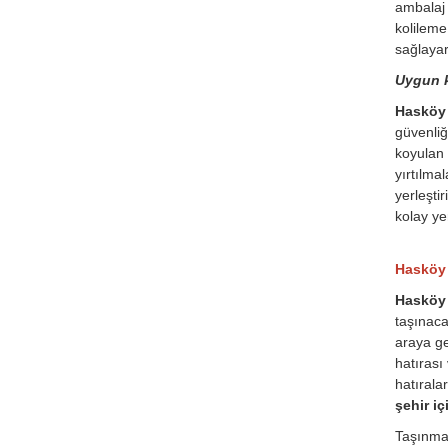
ambalaj 
kolileme
sağlayar
Uygun k
Hasköy t
güvenliğ
koyulan 
yırtılma
yerleşti
kolay ye
Hasköy Ş
Hasköy 
taşınaca
araya ge
hatırası
hatırala
şehir iç
Taşınmas