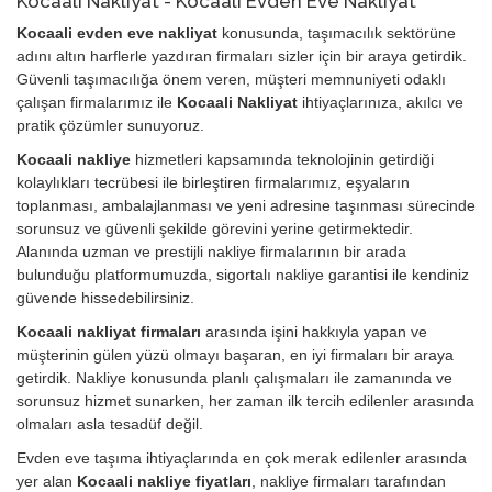
Kocaali Nakliyat - Kocaali Evden Eve Nakliyat
Kocaali evden eve nakliyat
konusunda, taşımacılık sektörüne
adını altın harflerle yazdıran firmaları sizler için bir araya getirdik.
Güvenli taşımacılığa önem veren, müşteri memnuniyeti odaklı
çalışan firmalarımız ile
Kocaali Nakliyat
ihtiyaçlarınıza, akılcı ve
pratik çözümler sunuyoruz.
Kocaali nakliye
hizmetleri kapsamında teknolojinin getirdiği
kolaylıkları tecrübesi ile birleştiren firmalarımız, eşyaların
toplanması, ambalajlanması ve yeni adresine taşınması sürecinde
sorunsuz ve güvenli şekilde görevini yerine getirmektedir.
Alanında uzman ve prestijli nakliye firmalarının bir arada
bulunduğu platformumuzda, sigortalı nakliye garantisi ile kendiniz
güvende hissedebilirsiniz.
Kocaali nakliyat firmaları
arasında işini hakkıyla yapan ve
müşterinin gülen yüzü olmayı başaran, en iyi firmaları bir araya
getirdik. Nakliye konusunda planlı çalışmaları ile zamanında ve
sorunsuz hizmet sunarken, her zaman ilk tercih edilenler arasında
olmaları asla tesadüf değil.
Evden eve taşıma ihtiyaçlarında en çok merak edilenler arasında
yer alan
Kocaali nakliye fiyatları
, nakliye firmaları tarafından