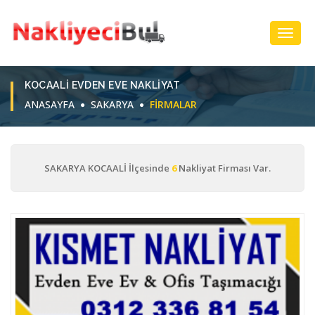
Toggl
Navig
KOCAALI EVDEN EVE NAKLIYAT
ANASAYFA
SAKARYA
FIRMALAR
SAKARYA KOCAALİ İlçesinde
6
Nakliyat Firması Var.