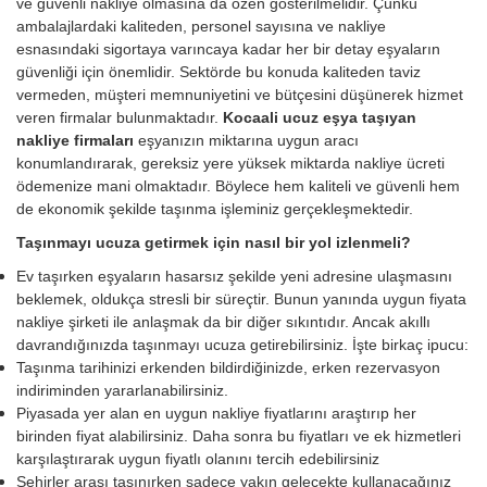
ve güvenli nakliye olmasına da özen gösterilmelidir. Çünkü
ambalajlardaki kaliteden, personel sayısına ve nakliye
esnasındaki sigortaya varıncaya kadar her bir detay eşyaların
güvenliği için önemlidir. Sektörde bu konuda kaliteden taviz
vermeden, müşteri memnuniyetini ve bütçesini düşünerek hizmet
veren firmalar bulunmaktadır.
Kocaali ucuz eşya taşıyan
nakliye firmaları
eşyanızın miktarına uygun aracı
konumlandırarak, gereksiz yere yüksek miktarda nakliye ücreti
ödemenize mani olmaktadır. Böylece hem kaliteli ve güvenli hem
de ekonomik şekilde taşınma işleminiz gerçekleşmektedir.
Taşınmayı ucuza getirmek için nasıl bir yol izlenmeli?
Ev taşırken eşyaların hasarsız şekilde yeni adresine ulaşmasını
beklemek, oldukça stresli bir süreçtir. Bunun yanında uygun fiyata
nakliye şirketi ile anlaşmak da bir diğer sıkıntıdır. Ancak akıllı
davrandığınızda taşınmayı ucuza getirebilirsiniz. İşte birkaç ipucu:
Taşınma tarihinizi erkenden bildirdiğinizde, erken rezervasyon
indiriminden yararlanabilirsiniz.
Piyasada yer alan en uygun nakliye fiyatlarını araştırıp her
birinden fiyat alabilirsiniz. Daha sonra bu fiyatları ve ek hizmetleri
karşılaştırarak uygun fiyatlı olanını tercih edebilirsiniz
Şehirler arası taşınırken sadece yakın gelecekte kullanacağınız