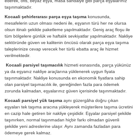
ederek, ofis, beyaz eşya, masa sandalye gibi parça eşyalarınız
taşınmaktadır.
Kocaali şehirlerarası parça eşya taşıma
konusunda,
mesafelerin uzun olması nedeni ile, eşyanın türü her ne olursa
olsun itinalı şekilde paketleme yapılmaktadır. Geniş araç floşu ile
tüm bölgelere günlük ve haftalık sevkiyatlar yapılmaktadır. Nakliye
sektöründe güven ve kalitenin öncüsü olarak parça eşya taşıma
taleplerinize cevap verecek her türlü ebatta araç ile hizmet
verilmektedir.
Kocaali parsiyel taşımacılık
hizmeti esnasında, parça yükünüz
ya da eşyanız nakliye araçlarına yüklenerek uygun fiyata
taşınmaktadır. Nakliye konusunda en ekonomik fiyatlara sahip
olan parsiyel taşımacılık ile, gereğinden fazla para ödemek
zorunda kalmadan, eşyalarınız güven içerisinde taşınmaktadır.
Kocaali parsiyel yük taşıma
aynı güzergâha doğru çıkan
eşyaları tek taşıma aracına yükleyerek müşterilere taşıma ücretini
en cazip hale getiren bir nakliye çeşididir. Eşyalar parsiyel şekilde
taşınırken, normal taşınmadan hiçbir farkı olmadan güvenli
şekilde yeni adreslerine ulaşır. Aynı zamanda fazladan para
ödemeye gerek kalmaz.