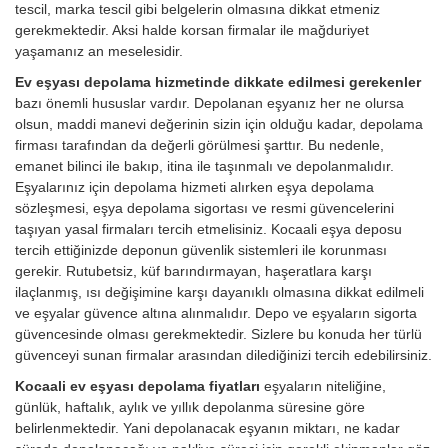
tescil, marka tescil gibi belgelerin olmasına dikkat etmeniz
gerekmektedir. Aksi halde korsan firmalar ile mağduriyet
yaşamanız an meselesidir.
Ev eşyası depolama hizmetinde dikkate edilmesi gerekenler
bazı önemli hususlar vardır. Depolanan eşyanız her ne olursa
olsun, maddi manevi değerinin sizin için olduğu kadar, depolama
firması tarafından da değerli görülmesi şarttır. Bu nedenle,
emanet bilinci ile bakıp, itina ile taşınmalı ve depolanmalıdır.
Eşyalarınız için depolama hizmeti alırken eşya depolama
sözleşmesi, eşya depolama sigortası ve resmi güvencelerini
taşıyan yasal firmaları tercih etmelisiniz. Kocaali eşya deposu
tercih ettiğinizde deponun güvenlik sistemleri ile korunması
gerekir. Rutubetsiz, küf barındırmayan, haşeratlara karşı
ilaçlanmış, ısı değişimine karşı dayanıklı olmasına dikkat edilmeli
ve eşyalar güvence altına alınmalıdır. Depo ve eşyaların sigorta
güvencesinde olması gerekmektedir. Sizlere bu konuda her türlü
güvenceyi sunan firmalar arasından dilediğinizi tercih edebilirsiniz.
Kocaali ev eşyası depolama fiyatları
eşyaların niteliğine,
günlük, haftalık, aylık ve yıllık depolanma süresine göre
belirlenmektedir. Yani depolanacak eşyanın miktarı, ne kadar