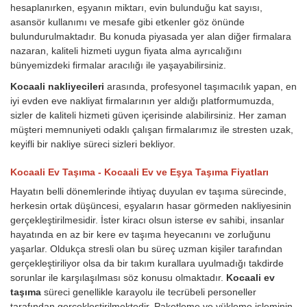
hesaplanırken, eşyanın miktarı, evin bulunduğu kat sayısı,
asansör kullanımı ve mesafe gibi etkenler göz önünde
bulundurulmaktadır. Bu konuda piyasada yer alan diğer firmalara
nazaran, kaliteli hizmeti uygun fiyata alma ayrıcalığını
bünyemizdeki firmalar aracılığı ile yaşayabilirsiniz.
Kocaali nakliyecileri
arasında, profesyonel taşımacılık yapan, en
iyi evden eve nakliyat firmalarının yer aldığı platformumuzda,
sizler de kaliteli hizmeti güven içerisinde alabilirsiniz. Her zaman
müşteri memnuniyeti odaklı çalışan firmalarımız ile stresten uzak,
keyifli bir nakliye süreci sizleri bekliyor.
Kocaali Ev Taşıma - Kocaali Ev ve Eşya Taşıma Fiyatları
Hayatın belli dönemlerinde ihtiyaç duyulan ev taşıma sürecinde,
herkesin ortak düşüncesi, eşyaların hasar görmeden nakliyesinin
gerçekleştirilmesidir. İster kiracı olsun isterse ev sahibi, insanlar
hayatında en az bir kere ev taşıma heyecanını ve zorluğunu
yaşarlar. Oldukça stresli olan bu süreç uzman kişiler tarafından
gerçekleştiriliyor olsa da bir takım kurallara uyulmadığı takdirde
sorunlar ile karşılaşılması söz konusu olmaktadır.
Kocaali ev
taşıma
süreci genellikle karayolu ile tecrübeli personeller
tarafından gerçekleştirilmektedir. Paketleme ve yükleme işleminin