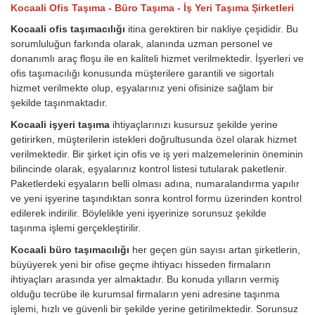
Kocaali Ofis Taşıma - Büro Taşıma - İş Yeri Taşıma Şirketleri
Kocaali ofis taşımacılığı
itina gerektiren bir nakliye çeşididir. Bu
sorumluluğun farkında olarak, alanında uzman personel ve
donanımlı araç floşu ile en kaliteli hizmet verilmektedir. İşyerleri ve
ofis taşımacılığı konusunda müşterilere garantili ve sigortalı
hizmet verilmekte olup, eşyalarınız yeni ofisinize sağlam bir
şekilde taşınmaktadır.
Kocaali işyeri taşıma
ihtiyaçlarınızı kusursuz şekilde yerine
getirirken, müşterilerin istekleri doğrultusunda özel olarak hizmet
verilmektedir. Bir şirket için ofis ve iş yeri malzemelerinin öneminin
bilincinde olarak, eşyalarınız kontrol listesi tutularak paketlenir.
Paketlerdeki eşyaların belli olması adına, numaralandırma yapılır
ve yeni işyerine taşındıktan sonra kontrol formu üzerinden kontrol
edilerek indirilir. Böylelikle yeni işyerinize sorunsuz şekilde
taşınma işlemi gerçekleştirilir.
Kocaali büro taşımacılığı
her geçen gün sayısı artan şirketlerin,
büyüyerek yeni bir ofise geçme ihtiyacı hisseden firmaların
ihtiyaçları arasında yer almaktadır. Bu konuda yılların vermiş
olduğu tecrübe ile kurumsal firmaların yeni adresine taşınma
işlemi, hızlı ve güvenli bir şekilde yerine getirilmektedir. Sorunsuz