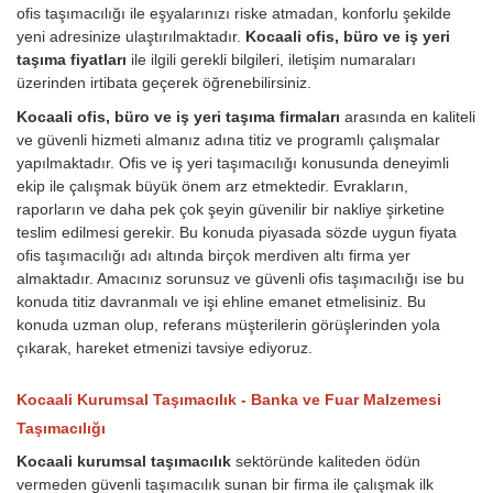
ofis taşımacılığı ile eşyalarınızı riske atmadan, konforlu şekilde
yeni adresinize ulaştırılmaktadır.
Kocaali ofis, büro ve iş yeri
taşıma fiyatları
ile ilgili gerekli bilgileri, iletişim numaraları
üzerinden irtibata geçerek öğrenebilirsiniz.
Kocaali ofis, büro ve iş yeri taşıma firmaları
arasında en kaliteli
ve güvenli hizmeti almanız adına titiz ve programlı çalışmalar
yapılmaktadır. Ofis ve iş yeri taşımacılığı konusunda deneyimli
ekip ile çalışmak büyük önem arz etmektedir. Evrakların,
raporların ve daha pek çok şeyin güvenilir bir nakliye şirketine
teslim edilmesi gerekir. Bu konuda piyasada sözde uygun fiyata
ofis taşımacılığı adı altında birçok merdiven altı firma yer
almaktadır. Amacınız sorunsuz ve güvenli ofis taşımacılığı ise bu
konuda titiz davranmalı ve işi ehline emanet etmelisiniz. Bu
konuda uzman olup, referans müşterilerin görüşlerinden yola
çıkarak, hareket etmenizi tavsiye ediyoruz.
Kocaali Kurumsal Taşımacılık - Banka ve Fuar Malzemesi
Taşımacılığı
Kocaali kurumsal taşımacılık
sektöründe kaliteden ödün
vermeden güvenli taşımacılık sunan bir firma ile çalışmak ilk