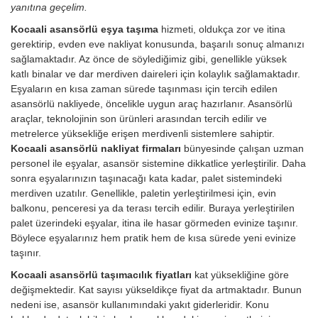
yanıtına geçelim.
Kocaali asansörlü eşya taşıma
hizmeti, oldukça zor ve itina
gerektirip, evden eve nakliyat konusunda, başarılı sonuç almanızı
sağlamaktadır. Az önce de söylediğimiz gibi, genellikle yüksek
katlı binalar ve dar merdiven daireleri için kolaylık sağlamaktadır.
Eşyaların en kısa zaman sürede taşınması için tercih edilen
asansörlü nakliyede, öncelikle uygun araç hazırlanır. Asansörlü
araçlar, teknolojinin son ürünleri arasından tercih edilir ve
metrelerce yüksekliğe erişen merdivenli sistemlere sahiptir.
Kocaali asansörlü nakliyat firmaları
bünyesinde çalışan uzman
personel ile eşyalar, asansör sistemine dikkatlice yerleştirilir. Daha
sonra eşyalarınızın taşınacağı kata kadar, palet sistemindeki
merdiven uzatılır. Genellikle, paletin yerleştirilmesi için, evin
balkonu, penceresi ya da terası tercih edilir. Buraya yerleştirilen
palet üzerindeki eşyalar, itina ile hasar görmeden evinize taşınır.
Böylece eşyalarınız hem pratik hem de kısa sürede yeni evinize
taşınır.
Kocaali asansörlü taşımacılık fiyatları
kat yüksekliğine göre
değişmektedir. Kat sayısı yükseldikçe fiyat da artmaktadır. Bunun
nedeni ise, asansör kullanımındaki yakıt giderleridir.
Konu