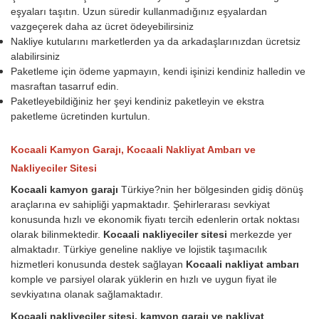
eşyaları taşıtın. Uzun süredir kullanmadığınız eşyalardan
vazgeçerek daha az ücret ödeyebilirsiniz
Nakliye kutularını marketlerden ya da arkadaşlarınızdan ücretsiz
alabilirsiniz
Paketleme için ödeme yapmayın, kendi işinizi kendiniz halledin ve
masraftan tasarruf edin.
Paketleyebildiğiniz her şeyi kendiniz paketleyin ve ekstra
paketleme ücretinden kurtulun.
Kocaali Kamyon Garajı, Kocaali Nakliyat Ambarı ve
Nakliyeciler Sitesi
Kocaali kamyon garajı
Türkiye?nin her bölgesinden gidiş dönüş
araçlarına ev sahipliği yapmaktadır. Şehirlerarası sevkiyat
konusunda hızlı ve ekonomik fiyatı tercih edenlerin ortak noktası
olarak bilinmektedir.
Kocaali nakliyeciler sitesi
merkezde yer
almaktadır. Türkiye geneline nakliye ve lojistik taşımacılık
hizmetleri konusunda destek sağlayan
Kocaali nakliyat ambarı
komple ve parsiyel olarak yüklerin en hızlı ve uygun fiyat ile
sevkiyatına olanak sağlamaktadır.
Kocaali nakliyeciler sitesi, kamyon garajı ve nakliyat