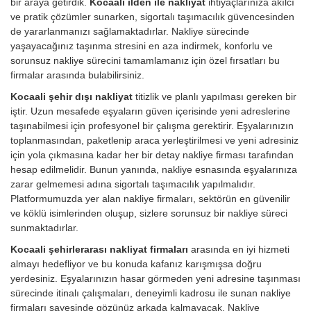
bir araya getirdik.
Kocaali ilden ile nakliyat
ihtiyaçlarınıza akılcı
ve pratik çözümler sunarken, sigortalı taşımacılık güvencesinden
de yararlanmanızı sağlamaktadırlar. Nakliye sürecinde
yaşayacağınız taşınma stresini en aza indirmek, konforlu ve
sorunsuz nakliye sürecini tamamlamanız için özel fırsatları bu
firmalar arasında bulabilirsiniz.
Kocaali şehir dışı nakliyat
titizlik ve planlı yapılması gereken bir
iştir. Uzun mesafede eşyaların güven içerisinde yeni adreslerine
taşınabilmesi için profesyonel bir çalışma gerektirir. Eşyalarınızın
toplanmasından, paketlenip araca yerleştirilmesi ve yeni adresiniz
için yola çıkmasına kadar her bir detay nakliye firması tarafından
hesap edilmelidir. Bunun yanında, nakliye esnasında eşyalarınıza
zarar gelmemesi adına sigortalı taşımacılık yapılmalıdır.
Platformumuzda yer alan nakliye firmaları, sektörün en güvenilir
ve köklü isimlerinden oluşup, sizlere sorunsuz bir nakliye süreci
sunmaktadırlar.
Kocaali şehirlerarası nakliyat firmaları
arasında en iyi hizmeti
almayı hedefliyor ve bu konuda kafanız karışmışsa doğru
yerdesiniz. Eşyalarınızın hasar görmeden yeni adresine taşınması
sürecinde itinalı çalışmaları, deneyimli kadrosu ile sunan nakliye
firmaları sayesinde gözünüz arkada kalmayacak. Nakliye