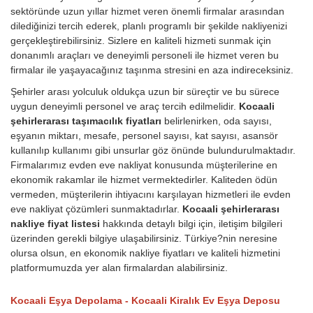
sektöründe uzun yıllar hizmet veren önemli firmalar arasından
dilediğinizi tercih ederek, planlı programlı bir şekilde nakliyenizi
gerçekleştirebilirsiniz. Sizlere en kaliteli hizmeti sunmak için
donanımlı araçları ve deneyimli personeli ile hizmet veren bu
firmalar ile yaşayacağınız taşınma stresini en aza indireceksiniz.
Şehirler arası yolculuk oldukça uzun bir süreçtir ve bu sürece
uygun deneyimli personel ve araç tercih edilmelidir.
Kocaali
şehirlerarası taşımacılık fiyatları
belirlenirken, oda sayısı,
eşyanın miktarı, mesafe, personel sayısı, kat sayısı, asansör
kullanılıp kullanımı gibi unsurlar göz önünde bulundurulmaktadır.
Firmalarımız evden eve nakliyat konusunda müşterilerine en
ekonomik rakamlar ile hizmet vermektedirler. Kaliteden ödün
vermeden, müşterilerin ihtiyacını karşılayan hizmetleri ile evden
eve nakliyat çözümleri sunmaktadırlar.
Kocaali şehirlerarası
nakliye fiyat listesi
hakkında detaylı bilgi için, iletişim bilgileri
üzerinden gerekli bilgiye ulaşabilirsiniz. Türkiye?nin neresine
olursa olsun, en ekonomik nakliye fiyatları ve kaliteli hizmetini
platformumuzda yer alan firmalardan alabilirsiniz.
Kocaali Eşya Depolama - Kocaali Kiralık Ev Eşya Deposu