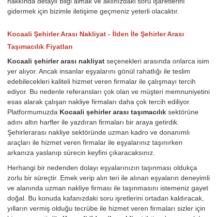
hakkında detaylı bilgi almak ve aklınızdaki soru işaretlerini
gidermek için bizimle iletişime geçmeniz yeterli olacaktır.
Kocaali Şehirler Arası Nakliyat - İlden İle Şehirler Arası
Taşımacılık Fiyatları
Kocaali şehirler arası nakliyat
seçenekleri arasında onlarca isim
yer alıyor. Ancak insanlar eşyalarını gönül rahatlığı ile teslim
edebilecekleri kaliteli hizmet veren firmalar ile çalışmayı tercih
ediyor. Bu nedenle referansları çok olan ve müşteri memnuniyetini
esas alarak çalışan nakliye firmaları daha çok tercih ediliyor.
Platformumuzda
Kocaali şehirler arası taşımacılık
sektörüne
adını altın harfler ile yazdıran firmaları bir araya getirdik.
Şehirlerarası nakliye sektöründe uzman kadro ve donanımlı
araçları ile hizmet veren firmalar ile eşyalarınız taşınırken
arkanıza yaslanıp sürecin keyfini çıkaracaksınız.
Herhangi bir nedenden dolayı eşyalarınızın taşınması oldukça
zorlu bir süreçtir. Emek verip alın teri ile alınan eşyaların deneyimli
ve alanında uzman nakliye firması ile taşınmasını istemeniz gayet
doğal. Bu konuda kafanızdaki soru işretlerini ortadan kaldıracak,
yılların vermiş olduğu tecrübe ile hizmet veren firmaları sizler için