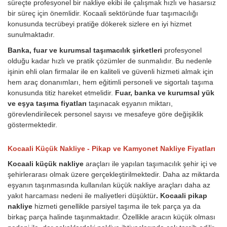
süreçte profesyonel bir nakliye ekibi ile çalışmak hızlı ve hasarsız
bir süreç için önemlidir. Kocaali sektöründe fuar taşımacılığı
konusunda tecrübeyi pratiğe dökerek sizlere en iyi hizmet
sunulmaktadır.
Banka, fuar ve kurumsal taşımacılık şirketleri
profesyonel
olduğu kadar hızlı ve pratik çözümler de sunmalıdır. Bu nedenle
işinin ehli olan firmalar ile en kaliteli ve güvenli hizmeti almak için
hem araç donanımları, hem eğitimli personeli ve sigortalı taşıma
konusunda titiz hareket etmelidir.
Fuar, banka ve kurumsal yük
ve eşya taşıma fiyatları
taşınacak eşyanın miktarı,
görevlendirilecek personel sayısı ve mesafeye göre değişiklik
göstermektedir.
Kocaali Küçük Nakliye - Pikap ve Kamyonet Nakliye Fiyatları
Kocaali küçük nakliye
araçları ile yapılan taşımacılık şehir içi ve
şehirlerarası olmak üzere gerçekleştirilmektedir. Daha az miktarda
eşyanın taşınmasında kullanılan küçük nakliye araçları daha az
yakıt harcaması nedeni ile maliyetleri düşüktür
. Kocaali pikap
nakliye
hizmeti genellikle parsiyel taşıma ile tek parça ya da
birkaç parça halinde taşınmaktadır. Özellikle aracın küçük olması