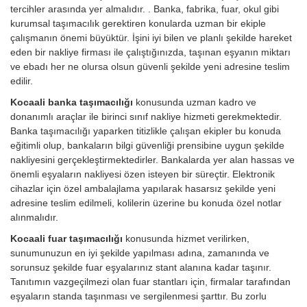
tercihler arasında yer almalıdır. . Banka, fabrika, fuar, okul gibi
kurumsal taşımacılık gerektiren konularda uzman bir ekiple
çalışmanın önemi büyüktür. İşini iyi bilen ve planlı şekilde hareket
eden bir nakliye firması ile çalıştığınızda, taşınan eşyanın miktarı
ve ebadı her ne olursa olsun güvenli şekilde yeni adresine teslim
edilir.
Kocaali banka taşımacılığı
konusunda uzman kadro ve
donanımlı araçlar ile birinci sınıf nakliye hizmeti gerekmektedir.
Banka taşımacılığı yaparken titizlikle çalışan ekipler bu konuda
eğitimli olup, bankaların bilgi güvenliği prensibine uygun şekilde
nakliyesini gerçekleştirmektedirler. Bankalarda yer alan hassas ve
önemli eşyaların nakliyesi özen isteyen bir süreçtir. Elektronik
cihazlar için özel ambalajlama yapılarak hasarsız şekilde yeni
adresine teslim edilmeli, kolilerin üzerine bu konuda özel notlar
alınmalıdır.
Kocaali fuar taşımacılığı
konusunda hizmet verilirken,
sunumunuzun en iyi şekilde yapılması adına, zamanında ve
sorunsuz şekilde fuar eşyalarınız stant alanına kadar taşınır.
Tanıtımın vazgeçilmezi olan fuar stantları için, firmalar tarafından
eşyaların standa taşınması ve sergilenmesi şarttır. Bu zorlu