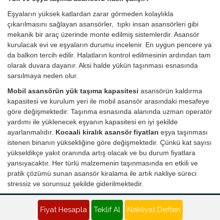
Eşyaların yüksek katlardan zarar görmeden kolaylıkla
çıkarılmasını sağlayan asansörler, tıpkı insan asansörleri gibi
mekanik bir araç üzerinde monte edilmiş sistemlerdir. Asansör
kurulacak evi ve eşyaların durumu incelenir. En uygun pencere ya
da balkon tercih edilir. Halatların kontrol edilmesinin ardından tam
olarak duvara dayanır. Aksi halde yükün taşınması esnasında
sarsılmaya neden olur.
Mobil asansörün yük taşıma kapasitesi
asansörün kaldırma
kapasitesi ve kurulum yeri ile mobil asansör arasındaki mesafeye
göre değişmektedir. Taşınma esnasında alanında uzman operatör
yardımı ile yüklenecek eşyanın kapasitesi en iyi şekilde
ayarlanmalıdır.
Kocaali kiralık asansör fiyatları
eşya taşınması
istenen binanın yüksekliğine göre değişmektedir. Çünkü kat sayısı
yükseldikçe yakıt oranında artış olacak ve bu durum fiyatlara
yansıyacaktır. Her türlü malzemenin taşınmasında en etkili ve
pratik çözümü sunan asansör kiralama ile artık nakliye süreci
stressiz ve sorunsuz şekilde giderilmektedir.
Kocaali Nakliyat Teklifi - Evden Eve Nakliye Fiyatı Al
Fiyat Hesapla
Teklif Al
Nakliyat Defteri