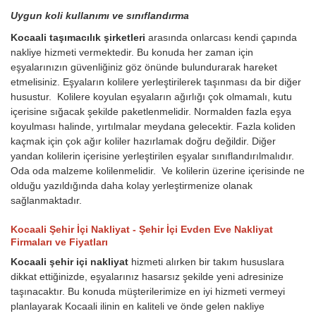
Uygun koli kullanımı ve sınıflandırma
Kocaali taşımacılık şirketleri
arasında onlarcası kendi çapında
nakliye hizmeti vermektedir. Bu konuda her zaman için
eşyalarınızın güvenliğiniz göz önünde bulundurarak hareket
etmelisiniz. Eşyaların kolilere yerleştirilerek taşınması da bir diğer
husustur. Kolilere koyulan eşyaların ağırlığı çok olmamalı, kutu
içerisine sığacak şekilde paketlenmelidir. Normalden fazla eşya
koyulması halinde, yırtılmalar meydana gelecektir. Fazla koliden
kaçmak için çok ağır koliler hazırlamak doğru değildir. Diğer
yandan kolilerin içerisine yerleştirilen eşyalar sınıflandırılmalıdır.
Oda oda malzeme kolilenmelidir. Ve kolilerin üzerine içerisinde ne
olduğu yazıldığında daha kolay yerleştirmenize olanak
sağlanmaktadır.
Kocaali Şehir İçi Nakliyat - Şehir İçi Evden Eve Nakliyat
Firmaları ve Fiyatları
Kocaali şehir içi nakliyat
hizmeti alırken bir takım hususlara
dikkat ettiğinizde, eşyalarınız hasarsız şekilde yeni adresinize
taşınacaktır. Bu konuda müşterilerimize en iyi hizmeti vermeyi
planlayarak Kocaali ilinin en kaliteli ve önde gelen nakliye