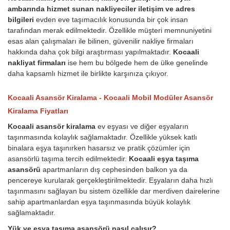
ambarında hizmet sunan nakliyeciler iletişim ve adres
bilgileri
evden eve taşımacılık konusunda bir çok insan
tarafından merak edilmektedir. Özellikle müşteri memnuniyetini
esas alan çalışmaları ile bilinen, güvenilir nakliye firmaları
hakkında daha çok bilgi araştırması yapılmaktadır.
Kocaali
nakliyat firmaları
ise hem bu bölgede hem de ülke genelinde
daha kapsamlı hizmet ile birlikte karşınıza çıkıyor.
Kocaali Asansör Kiralama - Kocaali Mobil Modüler Asansör
Kiralama Fiyatları
Kocaali asansör kiralama
ev eşyası ve diğer eşyaların
taşınmasında kolaylık sağlamaktadır. Özellikle yüksek katlı
binalara eşya taşınırken hasarsız ve pratik çözümler için
asansörlü taşıma tercih edilmektedir.
Kocaali eşya taşıma
asansörü
apartmanların dış cephesinden balkon ya da
pencereye kurularak gerçekleştirilmektedir. Eşyaların daha hızlı
taşınmasını sağlayan bu sistem özellikle dar merdiven dairelerine
sahip apartmanlardan eşya taşınmasında büyük kolaylık
sağlamaktadır.
Yük ve eşya taşıma asansörü nasıl çalışır?