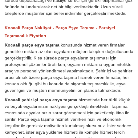
sürede depolanacağı ve nakliye süreci için gerekli ekipmanlar göz
önünde bulundurularak net bir bilgi verilmektedir. Uzun süreli
taleplerde müşteriler için bellei indirimler gerçekleştirilmektedir.
Kocaali Parça Nakliyat - Parça Eşya Taşıma - Parsiyel
Taşımacılık Fiyatları
Kocaali parça eşya taşıma
konusunda hizmet veren firmalar
genellikle miktarı az olan eşyaların müşteri talepleri doğrultusunda
gerçekleştirilir. Kısa sürede parça eşyaların taşınması için
profesyonel çözümler üretirken, eşyanın miktarına uygun nitelikte
araç ve personel yönlendirmesi yapılmaktadır. Şehir içi ve şehirler
arası olmak üzere parça eşya taşıma hizmeti veren firmalar, her
konuda olduğu gibi bu konuda da sigortalı taşımacılık ile, eşya
güvenliğini ve müşteri memnuniyetini ön planda tutmaktadır.
Kocaali şehir içi parça eşya taşıma
hizmetinde her türlü küçük
ve büyük eşyalarınızın nakliyesi gerçekleştirilmektedir. Taşınma
esnasında eşyalarınızın zarar görmemesi için paketlenip itina ile
sarılır. Parça eşya taşıma hizmeti verirken hızlı ve ekonomik
koşullar ile gereksiz maliyetten kurtulmuş olursunuz. İster sadece
kamyonet, ister eşya yükleme hizmeti ile komple hizmet tercih