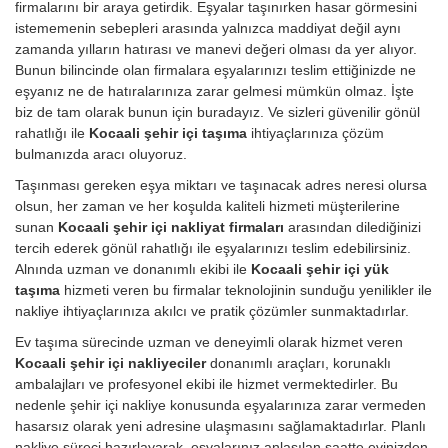
firmalarını bir araya getirdik. Eşyalar taşınırken hasar görmesini
istememenin sebepleri arasında yalnızca maddiyat değil aynı
zamanda yılların hatırası ve manevi değeri olması da yer alıyor.
Bunun bilincinde olan firmalara eşyalarınızı teslim ettiğinizde ne
eşyanız ne de hatıralarınıza zarar gelmesi mümkün olmaz. İşte
biz de tam olarak bunun için buradayız. Ve sizleri güvenilir gönül
rahatlığı ile
Kocaali şehir içi taşıma
ihtiyaçlarınıza çözüm
bulmanızda aracı oluyoruz.
Taşınması gereken eşya miktarı ve taşınacak adres neresi olursa
olsun, her zaman ve her koşulda kaliteli hizmeti müşterilerine
sunan
Kocaali şehir içi nakliyat firmaları
arasından dilediğinizi
tercih ederek gönül rahatlığı ile eşyalarınızı teslim edebilirsiniz.
Alnında uzman ve donanımlı ekibi ile
Kocaali şehir içi yük
taşıma
hizmeti veren bu firmalar teknolojinin sunduğu yenilikler ile
nakliye ihtiyaçlarınıza akılcı ve pratik çözümler sunmaktadırlar.
Ev taşıma sürecinde uzman ve deneyimli olarak hizmet veren
Kocaali şehir içi nakliyeciler
donanımlı araçları, korunaklı
ambalajları ve profesyonel ekibi ile hizmet vermektedirler. Bu
nedenle şehir içi nakliye konusunda eşyalarınıza zarar vermeden
hasarsız olarak yeni adresine ulaşmasını sağlamaktadırlar. Planlı
nakliye süreci hazırlayarak, eşyalarınız anlaşılan saatte evinizden