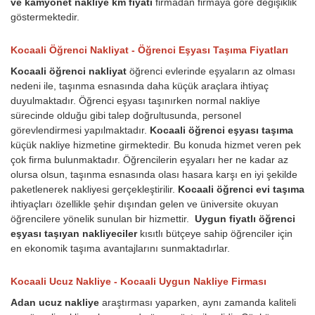
ve kamyonet nakliye km fiyatı
firmadan firmaya göre değişiklik
göstermektedir.
Kocaali Öğrenci Nakliyat - Öğrenci Eşyası Taşıma Fiyatları
Kocaali öğrenci nakliyat
öğrenci evlerinde eşyaların az olması
nedeni ile, taşınma esnasında daha küçük araçlara ihtiyaç
duyulmaktadır. Öğrenci eşyası taşınırken normal nakliye
sürecinde olduğu gibi talep doğrultusunda, personel
görevlendirmesi yapılmaktadır.
Kocaali öğrenci eşyası taşıma
küçük nakliye hizmetine girmektedir. Bu konuda hizmet veren pek
çok firma bulunmaktadır. Öğrencilerin eşyaları her ne kadar az
olursa olsun, taşınma esnasında olası hasara karşı en iyi şekilde
paketlenerek nakliyesi gerçekleştirilir.
Kocaali öğrenci evi taşıma
ihtiyaçları özellikle şehir dışından gelen ve üniversite okuyan
öğrencilere yönelik sunulan bir hizmettir.
Uygun fiyatlı öğrenci
eşyası taşıyan nakliyeciler
kısıtlı bütçeye sahip öğrenciler için
en ekonomik taşıma avantajlarını sunmaktadırlar.
Kocaali Ucuz Nakliye - Kocaali Uygun Nakliye Firması
Adan ucuz nakliye
araştırması yaparken, aynı zamanda kaliteli