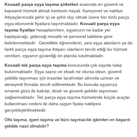
Kocaali parça eşya taşıma şirketleri
arasında en güvenli ve
kapsamlı hizmeti almak herkesin hayali. Kamyonet ve nakliye
ihtiyaçlarınızda şehir içi ve şehir dışı olmak üzere her türlü parça
eşya ekonomik fiyatlara taşınmaktadır.
Kocaali parça eşya
taşıma fiyatları
hesaplanırken, eşyanızın ne kadar yer
kaplayacağı, gideceği mesafe ve personel talebine göre
belirlenmektedir. Genellikle öğrencilerin, yeni eşya alanların ya da
farklı parça eşya taşıma ihtiyacı olanların tercih ettiği bu hizmeti
verirken, eşyanın güvenliği ön planda tutulmaktadır.
Kocaali tek parça eşya taşıma
konusunda çok sayıda talep
bulunmaktadır. Eşya sayısı ve ebadı ne olursa olsun, güvenli
şekilde taşınması için insanlar tarafından alnında uzman ve
deneyimli firmalar tercih edilmektedir. Bu konuda eşyanıza
emanet gözü ile bakılıp, itinalı ve güvenli şekilde taşınması
sağlanmaktadır. Tek parça eşya taşıma hizmetinde küçük araçlar
kullanılması nedeni ile daha uygun fiyata nakliyesi
gerçekleştirilmektedir.
Ofis taşıma, işyeri taşıma ve büro taşımacılık işlemleri en başarılı
şekilde nasıl olmalıdır?