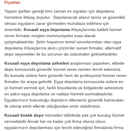
Fiyatları
Yaşam şartları gereği kimi zaman ev eşyaları için depolama
hizmetine ihtiyaç duyulur. Depolanacak alanın temiz ve güvenlikli
olması eşyaların zarar görmeden muhafaza edilmesi için
önemlidir
. Kocaali eşya depolama
ihtiyaçlarında kaliteli hizmet
veren firmalar müşteri memnuniyetini esas alarak
çalışmaktadırlar. Şehir hayatının temel sorunlarından olan eşya
depolama ihtiyaçlarına akılcı çözümler sunan firmalar, alternatif
depo seçenekler ile bu sorunun da üstesinden gelmektedirler.
Kocaali eşya depolama şirketleri
araştırması yaparken, elbette
depo konusunda güvenilir hizmet veren isimleri tercih edersiniz.
Bu konuda sizlere hem güvenilir hem de profesyonel hizmet veren
firmaları bir araya getirdik. Eşya depolama konusunda sizlere en
iyi hizmeti vermek için, farklı boyutlarda ve bölgelerde adresinize
en yakın eşya depolama ve nakliye hizmeti sunmaktadırlar.
Eşyalarınızın bulunduğu depoların dilerseniz güvenlik kameraları
ile izlenip emin ellerde olduğundan emin olabilirsiniz.
Kocaali kiralık depo
hizmetleri dâhilinde pek çok kuruluş hizmet
vermektedir Ancak her ne kadar çok firma olursa olsun,
eşyalarınızın depolanması için tercih edeceğiniz firmalarda firma