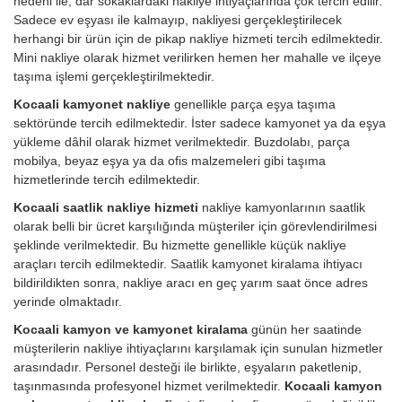
nedeni ile, dar sokaklardaki nakliye ihtiyaçlarında çok tercih edilir.
Sadece ev eşyası ile kalmayıp, nakliyesi gerçekleştirilecek
herhangi bir ürün için de pikap nakliye hizmeti tercih edilmektedir.
Mini nakliye olarak hizmet verilirken hemen her mahalle ve ilçeye
taşıma işlemi gerçekleştirilmektedir.
Kocaali kamyonet nakliye
genellikle parça eşya taşıma
sektöründe tercih edilmektedir. İster sadece kamyonet ya da eşya
yükleme dâhil olarak hizmet verilmektedir. Buzdolabı, parça
mobilya, beyaz eşya ya da ofis malzemeleri gibi taşıma
hizmetlerinde tercih edilmektedir.
Kocaali saatlik nakliye hizmeti
nakliye kamyonlarının saatlik
olarak belli bir ücret karşılığında müşteriler için görevlendirilmesi
şeklinde verilmektedir. Bu hizmette genellikle küçük nakliye
araçları tercih edilmektedir. Saatlik kamyonet kiralama ihtiyacı
bildirildikten sonra, nakliye aracı en geç yarım saat önce adres
yerinde olmaktadır.
Kocaali kamyon ve kamyonet kiralama
günün her saatinde
müşterilerin nakliye ihtiyaçlarını karşılamak için sunulan hizmetler
arasındadır. Personel desteği ile birlikte, eşyaların paketlenip,
taşınmasında profesyonel hizmet verilmektedir.
Kocaali kamyon