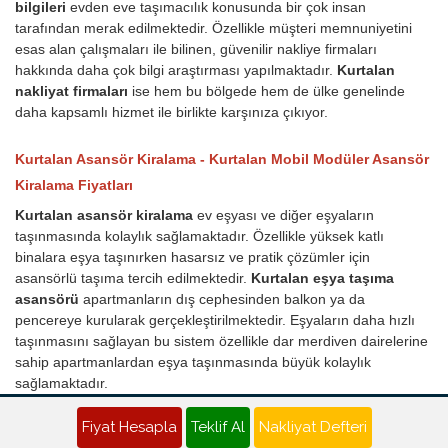
bilgileri
evden eve taşımacılık konusunda bir çok insan
tarafından merak edilmektedir. Özellikle müşteri memnuniyetini
esas alan çalışmaları ile bilinen, güvenilir nakliye firmaları
hakkında daha çok bilgi araştırması yapılmaktadır.
Kurtalan
nakliyat firmaları
ise hem bu bölgede hem de ülke genelinde
daha kapsamlı hizmet ile birlikte karşınıza çıkıyor.
Kurtalan Asansör Kiralama - Kurtalan Mobil Modüler Asansör
Kiralama Fiyatları
Kurtalan asansör kiralama
ev eşyası ve diğer eşyaların
taşınmasında kolaylık sağlamaktadır. Özellikle yüksek katlı
binalara eşya taşınırken hasarsız ve pratik çözümler için
asansörlü taşıma tercih edilmektedir.
Kurtalan eşya taşıma
asansörü
apartmanların dış cephesinden balkon ya da
pencereye kurularak gerçekleştirilmektedir. Eşyaların daha hızlı
taşınmasını sağlayan bu sistem özellikle dar merdiven dairelerine
sahip apartmanlardan eşya taşınmasında büyük kolaylık
sağlamaktadır.
Yük ve eşya taşıma asansörü nasıl çalışır?
Fiyat Hesapla
Teklif Al
Nakliyat Defteri
Eşyaların yüksek katlardan zarar görmeden kolaylıkla