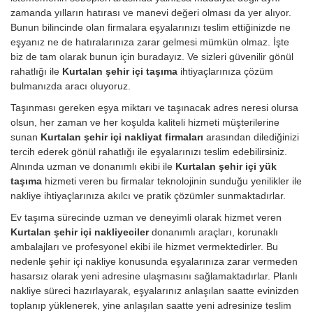
zamanda yılların hatırası ve manevi değeri olması da yer alıyor.
Bunun bilincinde olan firmalara eşyalarınızı teslim ettiğinizde ne
eşyanız ne de hatıralarınıza zarar gelmesi mümkün olmaz. İşte
biz de tam olarak bunun için buradayız. Ve sizleri güvenilir gönül
rahatlığı ile
Kurtalan şehir içi taşıma
ihtiyaçlarınıza çözüm
bulmanızda aracı oluyoruz.
Taşınması gereken eşya miktarı ve taşınacak adres neresi olursa
olsun, her zaman ve her koşulda kaliteli hizmeti müşterilerine
sunan
Kurtalan şehir içi nakliyat firmaları
arasından dilediğinizi
tercih ederek gönül rahatlığı ile eşyalarınızı teslim edebilirsiniz.
Alnında uzman ve donanımlı ekibi ile
Kurtalan şehir içi yük
taşıma
hizmeti veren bu firmalar teknolojinin sunduğu yenilikler ile
nakliye ihtiyaçlarınıza akılcı ve pratik çözümler sunmaktadırlar.
Ev taşıma sürecinde uzman ve deneyimli olarak hizmet veren
Kurtalan şehir içi nakliyeciler
donanımlı araçları, korunaklı
ambalajları ve profesyonel ekibi ile hizmet vermektedirler. Bu
nedenle şehir içi nakliye konusunda eşyalarınıza zarar vermeden
hasarsız olarak yeni adresine ulaşmasını sağlamaktadırlar. Planlı
nakliye süreci hazırlayarak, eşyalarınız anlaşılan saatte evinizden
toplanıp yüklenerek, yine anlaşılan saatte yeni adresinize teslim