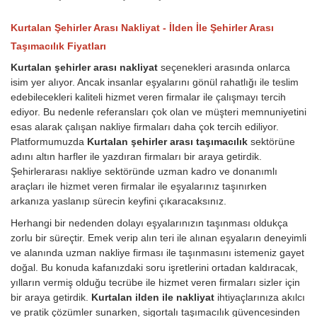
Kurtalan Şehirler Arası Nakliyat - İlden İle Şehirler Arası
Taşımacılık Fiyatları
Kurtalan şehirler arası nakliyat
seçenekleri arasında onlarca
isim yer alıyor. Ancak insanlar eşyalarını gönül rahatlığı ile teslim
edebilecekleri kaliteli hizmet veren firmalar ile çalışmayı tercih
ediyor. Bu nedenle referansları çok olan ve müşteri memnuniyetini
esas alarak çalışan nakliye firmaları daha çok tercih ediliyor.
Platformumuzda
Kurtalan şehirler arası taşımacılık
sektörüne
adını altın harfler ile yazdıran firmaları bir araya getirdik.
Şehirlerarası nakliye sektöründe uzman kadro ve donanımlı
araçları ile hizmet veren firmalar ile eşyalarınız taşınırken
arkanıza yaslanıp sürecin keyfini çıkaracaksınız.
Herhangi bir nedenden dolayı eşyalarınızın taşınması oldukça
zorlu bir süreçtir. Emek verip alın teri ile alınan eşyaların deneyimli
ve alanında uzman nakliye firması ile taşınmasını istemeniz gayet
doğal. Bu konuda kafanızdaki soru işretlerini ortadan kaldıracak,
yılların vermiş olduğu tecrübe ile hizmet veren firmaları sizler için
bir araya getirdik.
Kurtalan ilden ile nakliyat
ihtiyaçlarınıza akılcı
ve pratik çözümler sunarken, sigortalı taşımacılık güvencesinden