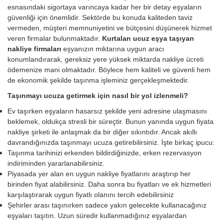
esnasındaki sigortaya varıncaya kadar her bir detay eşyaların
güvenliği için önemlidir. Sektörde bu konuda kaliteden taviz
vermeden, müşteri memnuniyetini ve bütçesini düşünerek hizmet
veren firmalar bulunmaktadır.
Kurtalan ucuz eşya taşıyan
nakliye firmaları
eşyanızın miktarına uygun aracı
konumlandırarak, gereksiz yere yüksek miktarda nakliye ücreti
ödemenize mani olmaktadır. Böylece hem kaliteli ve güvenli hem
de ekonomik şekilde taşınma işleminiz gerçekleşmektedir.
Taşınmayı ucuza getirmek için nasıl bir yol izlenmeli?
Ev taşırken eşyaların hasarsız şekilde yeni adresine ulaşmasını
beklemek, oldukça stresli bir süreçtir. Bunun yanında uygun fiyata
nakliye şirketi ile anlaşmak da bir diğer sıkıntıdır. Ancak akıllı
davrandığınızda taşınmayı ucuza getirebilirsiniz. İşte birkaç ipucu:
Taşınma tarihinizi erkenden bildirdiğinizde, erken rezervasyon
indiriminden yararlanabilirsiniz.
Piyasada yer alan en uygun nakliye fiyatlarını araştırıp her
birinden fiyat alabilirsiniz. Daha sonra bu fiyatları ve ek hizmetleri
karşılaştırarak uygun fiyatlı olanını tercih edebilirsiniz
Şehirler arası taşınırken sadece yakın gelecekte kullanacağınız
eşyaları taşıtın. Uzun süredir kullanmadığınız eşyalardan