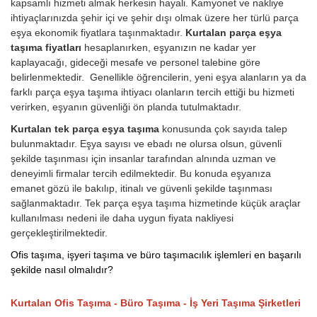
kapsamlı hizmeti almak herkesin hayali. Kamyonet ve nakliye
ihtiyaçlarınızda şehir içi ve şehir dışı olmak üzere her türlü parça
eşya ekonomik fiyatlara taşınmaktadır.
Kurtalan parça eşya
taşıma fiyatları
hesaplanırken, eşyanızın ne kadar yer
kaplayacağı, gideceği mesafe ve personel talebine göre
belirlenmektedir. Genellikle öğrencilerin, yeni eşya alanların ya da
farklı parça eşya taşıma ihtiyacı olanların tercih ettiği bu hizmeti
verirken, eşyanın güvenliği ön planda tutulmaktadır.
Kurtalan tek parça eşya taşıma
konusunda çok sayıda talep
bulunmaktadır. Eşya sayısı ve ebadı ne olursa olsun, güvenli
şekilde taşınması için insanlar tarafından alnında uzman ve
deneyimli firmalar tercih edilmektedir. Bu konuda eşyanıza
emanet gözü ile bakılıp, itinalı ve güvenli şekilde taşınması
sağlanmaktadır. Tek parça eşya taşıma hizmetinde küçük araçlar
kullanılması nedeni ile daha uygun fiyata nakliyesi
gerçekleştirilmektedir.
Ofis taşıma, işyeri taşıma ve büro taşımacılık işlemleri en başarılı
şekilde nasıl olmalıdır?
Kurtalan Ofis Taşıma - Büro Taşıma - İş Yeri Taşıma Şirketleri