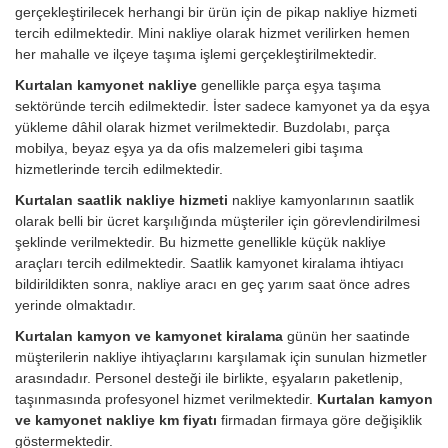
gerçekleştirilecek herhangi bir ürün için de pikap nakliye hizmeti
tercih edilmektedir. Mini nakliye olarak hizmet verilirken hemen
her mahalle ve ilçeye taşıma işlemi gerçekleştirilmektedir.
Kurtalan kamyonet nakliye
genellikle parça eşya taşıma
sektöründe tercih edilmektedir. İster sadece kamyonet ya da eşya
yükleme dâhil olarak hizmet verilmektedir. Buzdolabı, parça
mobilya, beyaz eşya ya da ofis malzemeleri gibi taşıma
hizmetlerinde tercih edilmektedir.
Kurtalan saatlik nakliye hizmeti
nakliye kamyonlarının saatlik
olarak belli bir ücret karşılığında müşteriler için görevlendirilmesi
şeklinde verilmektedir. Bu hizmette genellikle küçük nakliye
araçları tercih edilmektedir. Saatlik kamyonet kiralama ihtiyacı
bildirildikten sonra, nakliye aracı en geç yarım saat önce adres
yerinde olmaktadır.
Kurtalan kamyon ve kamyonet kiralama
günün her saatinde
müşterilerin nakliye ihtiyaçlarını karşılamak için sunulan hizmetler
arasındadır. Personel desteği ile birlikte, eşyaların paketlenip,
taşınmasında profesyonel hizmet verilmektedir.
Kurtalan kamyon
ve kamyonet nakliye km fiyatı
firmadan firmaya göre değişiklik
göstermektedir.