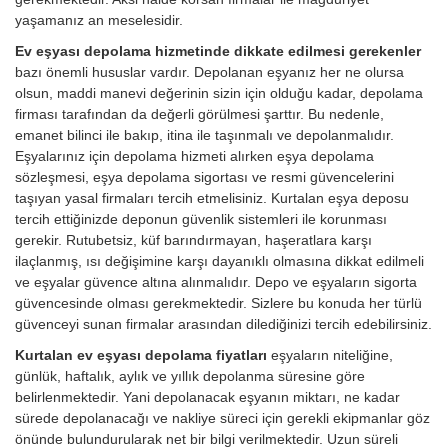
yaşamanız an meselesidir.
Ev eşyası depolama hizmetinde dikkate edilmesi gerekenler
bazı önemli hususlar vardır. Depolanan eşyanız her ne olursa
olsun, maddi manevi değerinin sizin için olduğu kadar, depolama
firması tarafından da değerli görülmesi şarttır. Bu nedenle,
emanet bilinci ile bakıp, itina ile taşınmalı ve depolanmalıdır.
Eşyalarınız için depolama hizmeti alırken eşya depolama
sözleşmesi, eşya depolama sigortası ve resmi güvencelerini
taşıyan yasal firmaları tercih etmelisiniz. Kurtalan eşya deposu
tercih ettiğinizde deponun güvenlik sistemleri ile korunması
gerekir. Rutubetsiz, küf barındırmayan, haşeratlara karşı
ilaçlanmış, ısı değişimine karşı dayanıklı olmasına dikkat edilmeli
ve eşyalar güvence altına alınmalıdır. Depo ve eşyaların sigorta
güvencesinde olması gerekmektedir. Sizlere bu konuda her türlü
güvenceyi sunan firmalar arasından dilediğinizi tercih edebilirsiniz.
Kurtalan ev eşyası depolama fiyatları
eşyaların niteliğine,
günlük, haftalık, aylık ve yıllık depolanma süresine göre
belirlenmektedir. Yani depolanacak eşyanın miktarı, ne kadar
sürede depolanacağı ve nakliye süreci için gerekli ekipmanlar göz
önünde bulundurularak net bir bilgi verilmektedir. Uzun süreli