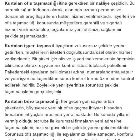
Kurtalan ofis taşımacılığı
itina gerektiren bir nakliye çeşididir. Bu
sorumluluğun farkında olarak, alanında uzman personel ve
donanımlı araç floşu ile en kaliteli hizmet verilmektedir. İşyerleri ve
ofis taşımacılığı konusunda müşterilere garantili ve sigortalı
hizmet verilmekte olup, eşyalarınız yeni ofisinize sağlam bir
şekilde taşınmaktadır.
Kurtalan işyeri taşıma
ihtiyaçlarınızı kusursuz şekilde yerine
getirirken, müşterilerin istekleri doğrultusunda özel olarak hizmet
verilmektedir. Bir şirket için ofis ve iş yeri malzemelerinin öneminin
bilincinde olarak, eşyalarınız kontrol listesi tutularak paketlenir.
Paketlerdeki eşyaların belli olması adına, numaralandırma yapılır
ve yeni işyerine taşındıktan sonra kontrol formu üzerinden kontrol
edilerek indirilir. Böylelikle yeni işyerinize sorunsuz şekilde
taşınma işlemi gerçekleştirilir.
Kurtalan büro taşımacılığı
her geçen gün sayısı artan
şirketlerin, büyüyerek yeni bir ofise geçme ihtiyacı hisseden
firmaların ihtiyaçları arasında yer almaktadır. Bu konuda yılların
vermiş olduğu tecrübe ile kurumsal firmaların yeni adresine
taşınma işlemi, hızlı ve güvenli bir şekilde yerine getirilmektedir.
Sorunsuz ofis taşımacılığı ile eşyalarınızı riske atmadan, konforlu