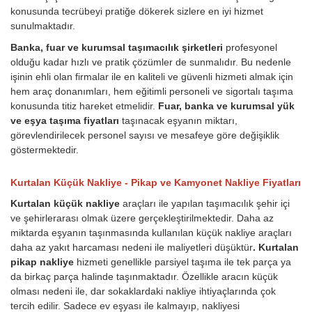
konusunda tecrübeyi pratiğe dökerek sizlere en iyi hizmet
sunulmaktadır.
Banka, fuar ve kurumsal taşımacılık şirketleri
profesyonel
olduğu kadar hızlı ve pratik çözümler de sunmalıdır. Bu nedenle
işinin ehli olan firmalar ile en kaliteli ve güvenli hizmeti almak için
hem araç donanımları, hem eğitimli personeli ve sigortalı taşıma
konusunda titiz hareket etmelidir.
Fuar, banka ve kurumsal yük
ve eşya taşıma fiyatları
taşınacak eşyanın miktarı,
görevlendirilecek personel sayısı ve mesafeye göre değişiklik
göstermektedir.
Kurtalan Küçük Nakliye - Pikap ve Kamyonet Nakliye Fiyatları
Kurtalan küçük nakliye
araçları ile yapılan taşımacılık şehir içi
ve şehirlerarası olmak üzere gerçekleştirilmektedir. Daha az
miktarda eşyanın taşınmasında kullanılan küçük nakliye araçları
daha az yakıt harcaması nedeni ile maliyetleri düşüktür
. Kurtalan
pikap nakliye
hizmeti genellikle parsiyel taşıma ile tek parça ya
da birkaç parça halinde taşınmaktadır. Özellikle aracın küçük
olması nedeni ile, dar sokaklardaki nakliye ihtiyaçlarında çok
tercih edilir. Sadece ev eşyası ile kalmayıp, nakliyesi