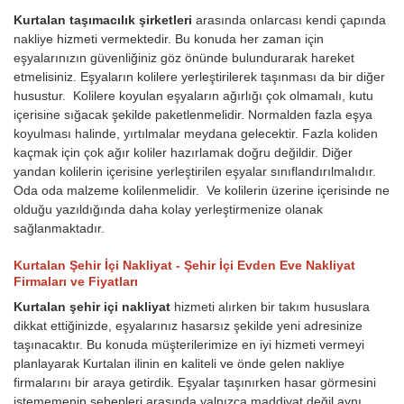
Kurtalan taşımacılık şirketleri
arasında onlarcası kendi çapında
nakliye hizmeti vermektedir. Bu konuda her zaman için
eşyalarınızın güvenliğiniz göz önünde bulundurarak hareket
etmelisiniz. Eşyaların kolilere yerleştirilerek taşınması da bir diğer
husustur. Kolilere koyulan eşyaların ağırlığı çok olmamalı, kutu
içerisine sığacak şekilde paketlenmelidir. Normalden fazla eşya
koyulması halinde, yırtılmalar meydana gelecektir. Fazla koliden
kaçmak için çok ağır koliler hazırlamak doğru değildir. Diğer
yandan kolilerin içerisine yerleştirilen eşyalar sınıflandırılmalıdır.
Oda oda malzeme kolilenmelidir. Ve kolilerin üzerine içerisinde ne
olduğu yazıldığında daha kolay yerleştirmenize olanak
sağlanmaktadır.
Kurtalan Şehir İçi Nakliyat - Şehir İçi Evden Eve Nakliyat
Firmaları ve Fiyatları
Kurtalan şehir içi nakliyat
hizmeti alırken bir takım hususlara
dikkat ettiğinizde, eşyalarınız hasarsız şekilde yeni adresinize
taşınacaktır. Bu konuda müşterilerimize en iyi hizmeti vermeyi
planlayarak Kurtalan ilinin en kaliteli ve önde gelen nakliye
firmalarını bir araya getirdik. Eşyalar taşınırken hasar görmesini
istememenin sebepleri arasında yalnızca maddiyat değil aynı