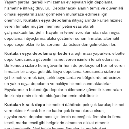
Yaşam şartları gereği kimi zaman ev eşyaları için depolama
hizmetine ihtiyaç duyulur. Depolanacak alanın temiz ve güvenlikli
olması eşyaların zarar görmeden muhafaza edilmesi için
önemlidir
. Kurtalan eşya depolama
ihtiyaçlarında kaliteli hizmet
veren firmalar müşteri memnuniyetini esas alarak
çalışmaktadırlar. Şehir hayatının temel sorunlarından olan eşya
depolama ihtiyaçlarına akılcı çözümler sunan firmalar, alternatif
depo seçenekler ile bu sorunun da üstesinden gelmektedirler.
Kurtalan eşya depolama şirketleri
araştırması yaparken, elbette
depo konusunda güvenilir hizmet veren isimleri tercih edersiniz.
Bu konuda sizlere hem güvenilir hem de profesyonel hizmet veren
firmaları bir araya getirdik. Eşya depolama konusunda sizlere en
iyi hizmeti vermek için, farklı boyutlarda ve bölgelerde adresinize
en yakın eşya depolama ve nakliye hizmeti sunmaktadırlar.
Eşyalarınızın bulunduğu depoların dilerseniz güvenlik kameraları
ile izlenip emin ellerde olduğundan emin olabilirsiniz.
Kurtalan kiralık depo
hizmetleri dâhilinde pek çok kuruluş hizmet
vermektedir Ancak her ne kadar çok firma olursa olsun,
eşyalarınızın depolanması için tercih edeceğiniz firmalarda firma
tescil, marka tescil gibi belgelerin olmasına dikkat etmeniz
gerekmektedir. Aksi halde korsan firmalar ile mağduriyet