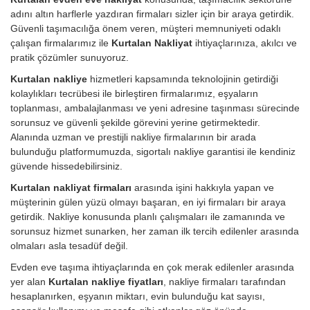
adını altın harflerle yazdıran firmaları sizler için bir araya getirdik.
Güvenli taşımacılığa önem veren, müşteri memnuniyeti odaklı
çalışan firmalarımız ile
Kurtalan Nakliyat
ihtiyaçlarınıza, akılcı ve
pratik çözümler sunuyoruz.
Kurtalan nakliye
hizmetleri kapsamında teknolojinin getirdiği
kolaylıkları tecrübesi ile birleştiren firmalarımız, eşyaların
toplanması, ambalajlanması ve yeni adresine taşınması sürecinde
sorunsuz ve güvenli şekilde görevini yerine getirmektedir.
Alanında uzman ve prestijli nakliye firmalarının bir arada
bulunduğu platformumuzda, sigortalı nakliye garantisi ile kendiniz
güvende hissedebilirsiniz.
Kurtalan nakliyat firmaları
arasında işini hakkıyla yapan ve
müşterinin gülen yüzü olmayı başaran, en iyi firmaları bir araya
getirdik. Nakliye konusunda planlı çalışmaları ile zamanında ve
sorunsuz hizmet sunarken, her zaman ilk tercih edilenler arasında
olmaları asla tesadüf değil.
Evden eve taşıma ihtiyaçlarında en çok merak edilenler arasında
yer alan
Kurtalan nakliye fiyatları
, nakliye firmaları tarafından
hesaplanırken, eşyanın miktarı, evin bulunduğu kat sayısı,