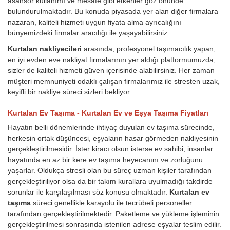
asansör kullanımı ve mesafe gibi etkenler göz önünde
bulundurulmaktadır. Bu konuda piyasada yer alan diğer firmalara
nazaran, kaliteli hizmeti uygun fiyata alma ayrıcalığını
bünyemizdeki firmalar aracılığı ile yaşayabilirsiniz.
Kurtalan nakliyecileri
arasında, profesyonel taşımacılık yapan,
en iyi evden eve nakliyat firmalarının yer aldığı platformumuzda,
sizler de kaliteli hizmeti güven içerisinde alabilirsiniz. Her zaman
müşteri memnuniyeti odaklı çalışan firmalarımız ile stresten uzak,
keyifli bir nakliye süreci sizleri bekliyor.
Kurtalan Ev Taşıma - Kurtalan Ev ve Eşya Taşıma Fiyatları
Hayatın belli dönemlerinde ihtiyaç duyulan ev taşıma sürecinde,
herkesin ortak düşüncesi, eşyaların hasar görmeden nakliyesinin
gerçekleştirilmesidir. İster kiracı olsun isterse ev sahibi, insanlar
hayatında en az bir kere ev taşıma heyecanını ve zorluğunu
yaşarlar. Oldukça stresli olan bu süreç uzman kişiler tarafından
gerçekleştiriliyor olsa da bir takım kurallara uyulmadığı takdirde
sorunlar ile karşılaşılması söz konusu olmaktadır.
Kurtalan ev
taşıma
süreci genellikle karayolu ile tecrübeli personeller
tarafından gerçekleştirilmektedir. Paketleme ve yükleme işleminin
gerçekleştirilmesi sonrasında istenilen adrese eşyalar teslim edilir.