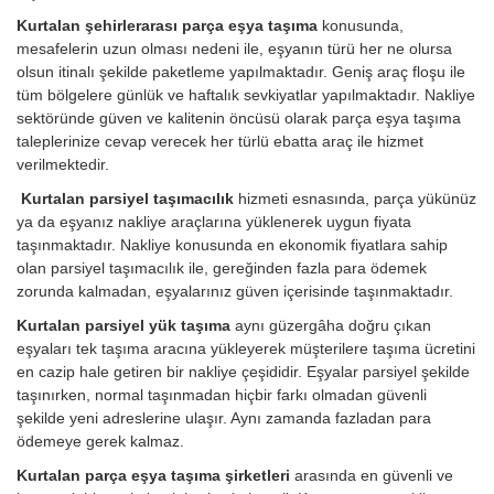
Kurtalan şehirlerarası parça eşya taşıma
konusunda,
mesafelerin uzun olması nedeni ile, eşyanın türü her ne olursa
olsun itinalı şekilde paketleme yapılmaktadır. Geniş araç floşu ile
tüm bölgelere günlük ve haftalık sevkiyatlar yapılmaktadır. Nakliye
sektöründe güven ve kalitenin öncüsü olarak parça eşya taşıma
taleplerinize cevap verecek her türlü ebatta araç ile hizmet
verilmektedir.
Kurtalan parsiyel taşımacılık
hizmeti esnasında, parça yükünüz
ya da eşyanız nakliye araçlarına yüklenerek uygun fiyata
taşınmaktadır. Nakliye konusunda en ekonomik fiyatlara sahip
olan parsiyel taşımacılık ile, gereğinden fazla para ödemek
zorunda kalmadan, eşyalarınız güven içerisinde taşınmaktadır.
Kurtalan parsiyel yük taşıma
aynı güzergâha doğru çıkan
eşyaları tek taşıma aracına yükleyerek müşterilere taşıma ücretini
en cazip hale getiren bir nakliye çeşididir. Eşyalar parsiyel şekilde
taşınırken, normal taşınmadan hiçbir farkı olmadan güvenli
şekilde yeni adreslerine ulaşır. Aynı zamanda fazladan para
ödemeye gerek kalmaz.
Kurtalan parça eşya taşıma şirketleri
arasında en güvenli ve