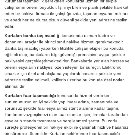
kurumsal taşımacılık gerektiren konularda uzman bir ekiple
çalışmanın önemi büyüktür. İşini iyi bilen ve planlı şekilde hareket
eden bir nakliye firması ile çalıştığınızda, taşınan eşyanın miktarı
ve ebadı her ne olursa olsun güvenli şekilde yeni adresine teslim
edilir.
Kurtalan banka taşımacılığı
konusunda uzman kadro ve
donanımlı araçlar ile birinci sınıf nakliye hizmeti gerekmektedir.
Banka taşımacılığı yaparken titizlikle çalışan ekipler bu konuda
eğitimli olup, bankaların bilgi güvenliği prensibine uygun şekilde
nakliyesini gerçekleştirmektedirler. Bankalarda yer alan hassas ve
önemli eşyaların nakliyesi özen isteyen bir süreçtir. Elektronik
cihazlar için özel ambalajlama yapılarak hasarsız şekilde yeni
adresine teslim edilmeli, kolilerin üzerine bu konuda özel notlar
alınmalıdır.
Kurtalan fuar taşımacılığı
konusunda hizmet verilirken,
sunumunuzun en iyi şekilde yapılması adına, zamanında ve
sorunsuz şekilde fuar eşyalarınız stant alanına kadar taşınır.
Tanıtımın vazgeçilmezi olan fuar stantları için, firmalar tarafından
eşyaların standa taşınması ve sergilenmesi şarttır. Bu zorlu
süreçte profesyonel bir nakliye ekibi ile çalışmak hızlı ve hasarsız
bir süreç için önemlidir. Kurtalan sektöründe fuar taşımacılığı