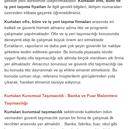
şekilde yeni adresinize ulaştırılmaktadır.
Kurtalan ofis, büro ve
iş yeri taşıma fiyatları
ile ilgili gerekli bilgileri, iletişim numaraları
üzerinden irtibata geçerek öğrenebilirsiniz.
Kurtalan ofis, büro ve iş yeri taşıma firmaları
arasında en
kaliteli ve güvenli hizmeti almanız adına titiz ve programlı
çalışmalar yapılmaktadır. Ofis ve iş yeri taşımacılığı konusunda
deneyimli ekip ile çalışmak büyük önem arz etmektedir.
Evrakların, raporların ve daha pek çok şeyin güvenilir bir nakliye
şirketine teslim edilmesi gerekir. Bu konuda piyasada sözde
uygun fiyata ofis taşımacılığı adı altında birçok merdiven altı firma
yer almaktadır. Amacınız sorunsuz ve güvenli ofis taşımacılığı ise
bu konuda titiz davranmalı ve işi ehline emanet etmelisiniz. Bu
konuda uzman olup, referans müşterilerin görüşlerinden yola
çıkarak, hareket etmenizi tavsiye ediyoruz.
Kurtalan Kurumsal Taşımacılık - Banka ve Fuar Malzemesi
Taşımacılığı
Kurtalan kurumsal taşımacılık
sektöründe kaliteden ödün
vermeden güvenli taşımacılık sunan bir firma ile çalışmak ilk
tercihler arasında yer almalıdır. . Banka, fabrika, fuar, okul gibi