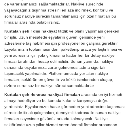
de yararlanmanızı sağlamaktadırlar. Nakliye sürecinde
yaşayacağınız taşınma stresini en aza indirmek, konforlu ve
sorunsuz nakliye sürecini tamamlamanız için özel fırsatları bu
firmalar arasında bulabilirsiniz.
Kurtalan şehir dışı nakliyat
titizlik ve planlı yapılması gereken
bir iştir. Uzun mesafede eşyaların güven içerisinde yeni
adreslerine taşınabilmesi için profesyonel bir çalışma gerektirir.
Eşyalarınızın toplanmasından, paketlenip araca yerleştirilmesi ve
yeni adresiniz için yola çıkmasına kadar her bir detay nakliye
firması tarafından hesap edilmelidir. Bunun yanında, nakliye
esnasında eşyalarınıza zarar gelmemesi adına sigortalı
taşımacılık yapılmalıdır. Platformumuzda yer alan nakliye
firmaları, sektörün en güvenilir ve köklü isimlerinden oluşup,
sizlere sorunsuz bir nakliye süreci sunmaktadırlar.
Kurtalan şehirlerarası nakliyat firmaları
arasında en iyi hizmeti
almayı hedefliyor ve bu konuda kafanız karışmışsa doğru
yerdesiniz. Eşyalarınızın hasar görmeden yeni adresine taşınması
sürecinde itinalı çalışmaları, deneyimli kadrosu ile sunan nakliye
firmaları sayesinde gözünüz arkada kalmayacak. Nakliye
sektöründe uzun yıllar hizmet veren önemli firmalar arasından