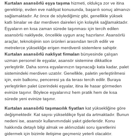
Kurtalan asansörlü eşya taşıma
hizmeti, oldukça zor ve itina
gerektirip, evden eve nakliyat konusunda, başarılı sonuç almanızı
sağlamaktadır. Az önce de söylediğimiz gibi, genellikle yüksek
katlı binalar ve dar merdiven daireleri için kolaylık sağlamaktadır.
Eşyaların en kısa zaman sürede taşınması için tercih edilen
asansörlü nakliyede, öncelikle uygun araç hazırlanır. Asansörlü
araçlar, teknolojinin son ürünleri arasından tercih edilir ve
metrelerce yüksekliğe erişen merdivenli sistemlere sahiptir.
Kurtalan asansörlü nakliyat firmaları
bünyesinde çalışan
uzman personel ile eşyalar, asansör sistemine dikkatlice
yerleştirilir. Daha sonra eşyalarınızın taşınacağı kata kadar, palet
sistemindeki merdiven uzatılır. Genellikle, paletin yerleştirilmesi
için, evin balkonu, penceresi ya da terası tercih edilir. Buraya
yerleştirilen palet üzerindeki eşyalar, itina ile hasar görmeden
evinize taşınır. Böylece eşyalarınız hem pratik hem de kısa
sürede yeni evinize taşınır.
Kurtalan asansörlü taşımacılık fiyatları
kat yüksekliğine göre
değişmektedir. Kat sayısı yükseldikçe fiyat da artmaktadır. Bunun
nedeni ise, asansör kullanımındaki yakıt giderleridir.
Konu
hakkında detaylı bilgi almak ve aklınızdaki soru işaretlerini
gidermek için bizimle iletişime geçmeniz yeterli olacaktır.