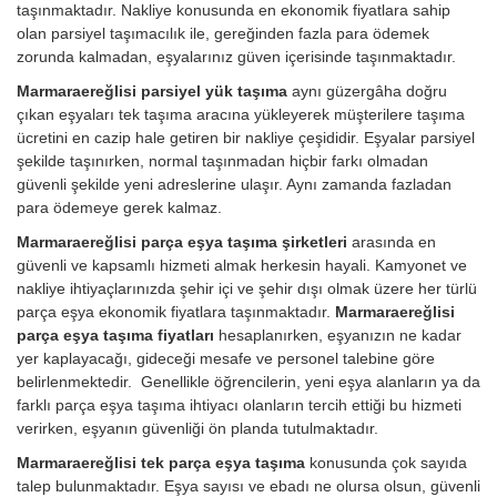
taşınmaktadır. Nakliye konusunda en ekonomik fiyatlara sahip
olan parsiyel taşımacılık ile, gereğinden fazla para ödemek
zorunda kalmadan, eşyalarınız güven içerisinde taşınmaktadır.
Marmaraereğlisi parsiyel yük taşıma
aynı güzergâha doğru
çıkan eşyaları tek taşıma aracına yükleyerek müşterilere taşıma
ücretini en cazip hale getiren bir nakliye çeşididir. Eşyalar parsiyel
şekilde taşınırken, normal taşınmadan hiçbir farkı olmadan
güvenli şekilde yeni adreslerine ulaşır. Aynı zamanda fazladan
para ödemeye gerek kalmaz.
Marmaraereğlisi parça eşya taşıma şirketleri
arasında en
güvenli ve kapsamlı hizmeti almak herkesin hayali. Kamyonet ve
nakliye ihtiyaçlarınızda şehir içi ve şehir dışı olmak üzere her türlü
parça eşya ekonomik fiyatlara taşınmaktadır.
Marmaraereğlisi
parça eşya taşıma fiyatları
hesaplanırken, eşyanızın ne kadar
yer kaplayacağı, gideceği mesafe ve personel talebine göre
belirlenmektedir. Genellikle öğrencilerin, yeni eşya alanların ya da
farklı parça eşya taşıma ihtiyacı olanların tercih ettiği bu hizmeti
verirken, eşyanın güvenliği ön planda tutulmaktadır.
Marmaraereğlisi tek parça eşya taşıma
konusunda çok sayıda
talep bulunmaktadır. Eşya sayısı ve ebadı ne olursa olsun, güvenli