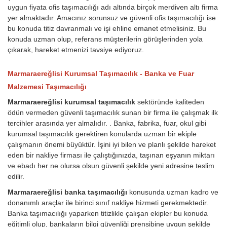
uygun fiyata ofis taşımacılığı adı altında birçok merdiven altı firma
yer almaktadır. Amacınız sorunsuz ve güvenli ofis taşımacılığı ise
bu konuda titiz davranmalı ve işi ehline emanet etmelisiniz. Bu
konuda uzman olup, referans müşterilerin görüşlerinden yola
çıkarak, hareket etmenizi tavsiye ediyoruz.
Marmaraereğlisi Kurumsal Taşımacılık - Banka ve Fuar
Malzemesi Taşımacılığı
Marmaraereğlisi kurumsal taşımacılık
sektöründe kaliteden
ödün vermeden güvenli taşımacılık sunan bir firma ile çalışmak ilk
tercihler arasında yer almalıdır. . Banka, fabrika, fuar, okul gibi
kurumsal taşımacılık gerektiren konularda uzman bir ekiple
çalışmanın önemi büyüktür. İşini iyi bilen ve planlı şekilde hareket
eden bir nakliye firması ile çalıştığınızda, taşınan eşyanın miktarı
ve ebadı her ne olursa olsun güvenli şekilde yeni adresine teslim
edilir.
Marmaraereğlisi banka taşımacılığı
konusunda uzman kadro ve
donanımlı araçlar ile birinci sınıf nakliye hizmeti gerekmektedir.
Banka taşımacılığı yaparken titizlikle çalışan ekipler bu konuda
eğitimli olup, bankaların bilgi güvenliği prensibine uygun şekilde