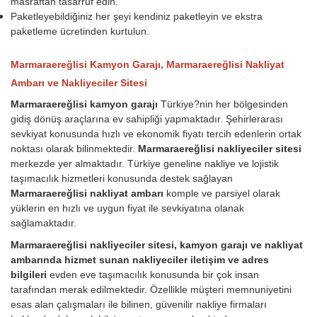
masraftan tasarruf edin.
Paketleyebildiğiniz her şeyi kendiniz paketleyin ve ekstra
paketleme ücretinden kurtulun.
Marmaraereğlisi Kamyon Garajı, Marmaraereğlisi Nakliyat
Ambarı ve Nakliyeciler Sitesi
Marmaraereğlisi kamyon garajı
Türkiye?nin her bölgesinden
gidiş dönüş araçlarına ev sahipliği yapmaktadır. Şehirlerarası
sevkiyat konusunda hızlı ve ekonomik fiyatı tercih edenlerin ortak
noktası olarak bilinmektedir.
Marmaraereğlisi nakliyeciler sitesi
merkezde yer almaktadır. Türkiye geneline nakliye ve lojistik
taşımacılık hizmetleri konusunda destek sağlayan
Marmaraereğlisi nakliyat ambarı
komple ve parsiyel olarak
yüklerin en hızlı ve uygun fiyat ile sevkiyatına olanak
sağlamaktadır.
Marmaraereğlisi nakliyeciler sitesi, kamyon garajı ve nakliyat
ambarında hizmet sunan nakliyeciler iletişim ve adres
bilgileri
evden eve taşımacılık konusunda bir çok insan
tarafından merak edilmektedir. Özellikle müşteri memnuniyetini
esas alan çalışmaları ile bilinen, güvenilir nakliye firmaları