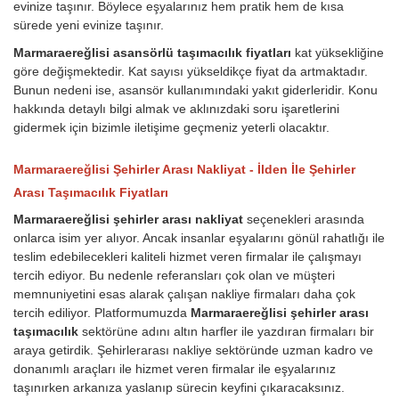
evinize taşınır. Böylece eşyalarınız hem pratik hem de kısa
sürede yeni evinize taşınır.
Marmaraereğlisi asansörlü taşımacılık fiyatları
kat yüksekliğine
göre değişmektedir. Kat sayısı yükseldikçe fiyat da artmaktadır.
Bunun nedeni ise, asansör kullanımındaki yakıt giderleridir.
Konu
hakkında detaylı bilgi almak ve aklınızdaki soru işaretlerini
gidermek için bizimle iletişime geçmeniz yeterli olacaktır.
Marmaraereğlisi Şehirler Arası Nakliyat - İlden İle Şehirler
Arası Taşımacılık Fiyatları
Marmaraereğlisi şehirler arası nakliyat
seçenekleri arasında
onlarca isim yer alıyor. Ancak insanlar eşyalarını gönül rahatlığı ile
teslim edebilecekleri kaliteli hizmet veren firmalar ile çalışmayı
tercih ediyor. Bu nedenle referansları çok olan ve müşteri
memnuniyetini esas alarak çalışan nakliye firmaları daha çok
tercih ediliyor. Platformumuzda
Marmaraereğlisi şehirler arası
taşımacılık
sektörüne adını altın harfler ile yazdıran firmaları bir
araya getirdik. Şehirlerarası nakliye sektöründe uzman kadro ve
donanımlı araçları ile hizmet veren firmalar ile eşyalarınız
taşınırken arkanıza yaslanıp sürecin keyfini çıkaracaksınız.