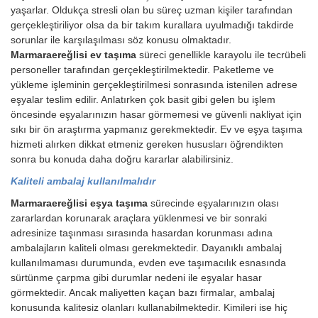
yaşarlar. Oldukça stresli olan bu süreç uzman kişiler tarafından
gerçekleştiriliyor olsa da bir takım kurallara uyulmadığı takdirde
sorunlar ile karşılaşılması söz konusu olmaktadır.
Marmaraereğlisi ev taşıma
süreci genellikle karayolu ile tecrübeli
personeller tarafından gerçekleştirilmektedir. Paketleme ve
yükleme işleminin gerçekleştirilmesi sonrasında istenilen adrese
eşyalar teslim edilir. Anlatırken çok basit gibi gelen bu işlem
öncesinde eşyalarınızın hasar görmemesi ve güvenli nakliyat için
sıkı bir ön araştırma yapmanız gerekmektedir. Ev ve eşya taşıma
hizmeti alırken dikkat etmeniz gereken hususları öğrendikten
sonra bu konuda daha doğru kararlar alabilirsiniz.
Kaliteli ambalaj kullanılmalıdır
Marmaraereğlisi eşya taşıma
sürecinde eşyalarınızın olası
zararlardan korunarak araçlara yüklenmesi ve bir sonraki
adresinize taşınması sırasında hasardan korunması adına
ambalajların kaliteli olması gerekmektedir. Dayanıklı ambalaj
kullanılmaması durumunda, evden eve taşımacılık esnasında
sürtünme çarpma gibi durumlar nedeni ile eşyalar hasar
görmektedir. Ancak maliyetten kaçan bazı firmalar, ambalaj
konusunda kalitesiz olanları kullanabilmektedir. Kimileri ise hiç