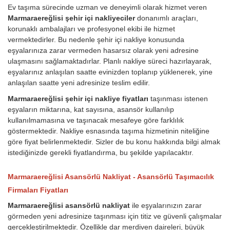
Ev taşıma sürecinde uzman ve deneyimli olarak hizmet veren
Marmaraereğlisi şehir içi nakliyeciler
donanımlı araçları,
korunaklı ambalajları ve profesyonel ekibi ile hizmet
vermektedirler. Bu nedenle şehir içi nakliye konusunda
eşyalarınıza zarar vermeden hasarsız olarak yeni adresine
ulaşmasını sağlamaktadırlar. Planlı nakliye süreci hazırlayarak,
eşyalarınız anlaşılan saatte evinizden toplanıp yüklenerek, yine
anlaşılan saatte yeni adresinize teslim edilir.
Marmaraereğlisi şehir içi nakliye fiyatları
taşınması istenen
eşyaların miktarına, kat sayısına, asansör kullanılıp
kullanılmamasına ve taşınacak mesafeye göre farklılık
göstermektedir. Nakliye esnasında taşıma hizmetinin niteliğine
göre fiyat belirlenmektedir. Sizler de bu konu hakkında bilgi almak
istediğinizde gerekli fiyatlandırma, bu şekilde yapılacaktır.
Marmaraereğlisi Asansörlü Nakliyat - Asansörlü Taşımacılık
Firmaları Fiyatları
Marmaraereğlisi asansörlü nakliyat
ile eşyalarınızın zarar
görmeden yeni adresinize taşınması için titiz ve güvenli çalışmalar
gerçekleştirilmektedir. Özellikle dar merdiven daireleri, büyük