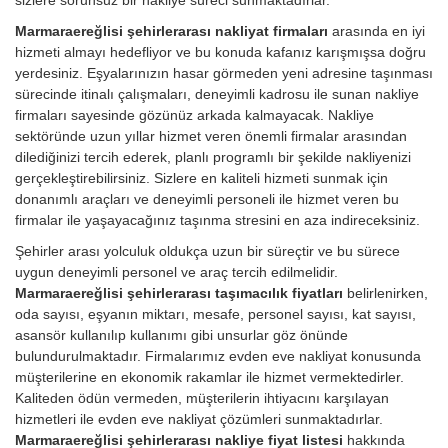
Marmaraereğlisi şehirlerarası nakliyat firmaları
arasında en iyi
hizmeti almayı hedefliyor ve bu konuda kafanız karışmışsa doğru
yerdesiniz. Eşyalarınızın hasar görmeden yeni adresine taşınması
sürecinde itinalı çalışmaları, deneyimli kadrosu ile sunan nakliye
firmaları sayesinde gözünüz arkada kalmayacak. Nakliye
sektöründe uzun yıllar hizmet veren önemli firmalar arasından
dilediğinizi tercih ederek, planlı programlı bir şekilde nakliyenizi
gerçekleştirebilirsiniz. Sizlere en kaliteli hizmeti sunmak için
donanımlı araçları ve deneyimli personeli ile hizmet veren bu
firmalar ile yaşayacağınız taşınma stresini en aza indireceksiniz.
Şehirler arası yolculuk oldukça uzun bir süreçtir ve bu sürece
uygun deneyimli personel ve araç tercih edilmelidir.
Marmaraereğlisi şehirlerarası taşımacılık fiyatları
belirlenirken,
oda sayısı, eşyanın miktarı, mesafe, personel sayısı, kat sayısı,
asansör kullanılıp kullanımı gibi unsurlar göz önünde
bulundurulmaktadır. Firmalarımız evden eve nakliyat konusunda
müşterilerine en ekonomik rakamlar ile hizmet vermektedirler.
Kaliteden ödün vermeden, müşterilerin ihtiyacını karşılayan
hizmetleri ile evden eve nakliyat çözümleri sunmaktadırlar.
Marmaraereğlisi şehirlerarası nakliye fiyat listesi
hakkında