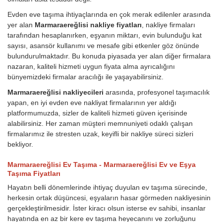
Evden eve taşıma ihtiyaçlarında en çok merak edilenler arasında
yer alan
Marmaraereğlisi nakliye fiyatları
, nakliye firmaları
tarafından hesaplanırken, eşyanın miktarı, evin bulunduğu kat
sayısı, asansör kullanımı ve mesafe gibi etkenler göz önünde
bulundurulmaktadır. Bu konuda piyasada yer alan diğer firmalara
nazaran, kaliteli hizmeti uygun fiyata alma ayrıcalığını
bünyemizdeki firmalar aracılığı ile yaşayabilirsiniz.
Marmaraereğlisi nakliyecileri
arasında, profesyonel taşımacılık
yapan, en iyi evden eve nakliyat firmalarının yer aldığı
platformumuzda, sizler de kaliteli hizmeti güven içerisinde
alabilirsiniz. Her zaman müşteri memnuniyeti odaklı çalışan
firmalarımız ile stresten uzak, keyifli bir nakliye süreci sizleri
bekliyor.
Marmaraereğlisi Ev Taşıma - Marmaraereğlisi Ev ve Eşya
Taşıma Fiyatları
Hayatın belli dönemlerinde ihtiyaç duyulan ev taşıma sürecinde,
herkesin ortak düşüncesi, eşyaların hasar görmeden nakliyesinin
gerçekleştirilmesidir. İster kiracı olsun isterse ev sahibi, insanlar
hayatında en az bir kere ev taşıma heyecanını ve zorluğunu