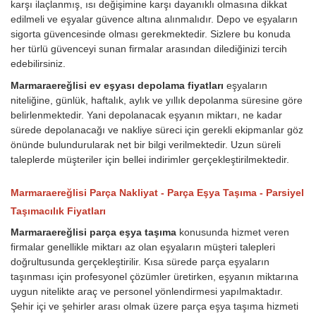
karşı ilaçlanmış, ısı değişimine karşı dayanıklı olmasına dikkat
edilmeli ve eşyalar güvence altına alınmalıdır. Depo ve eşyaların
sigorta güvencesinde olması gerekmektedir. Sizlere bu konuda
her türlü güvenceyi sunan firmalar arasından dilediğinizi tercih
edebilirsiniz.
Marmaraereğlisi ev eşyası depolama fiyatları
eşyaların
niteliğine, günlük, haftalık, aylık ve yıllık depolanma süresine göre
belirlenmektedir. Yani depolanacak eşyanın miktarı, ne kadar
sürede depolanacağı ve nakliye süreci için gerekli ekipmanlar göz
önünde bulundurularak net bir bilgi verilmektedir. Uzun süreli
taleplerde müşteriler için bellei indirimler gerçekleştirilmektedir.
Marmaraereğlisi Parça Nakliyat - Parça Eşya Taşıma - Parsiyel
Taşımacılık Fiyatları
Marmaraereğlisi parça eşya taşıma
konusunda hizmet veren
firmalar genellikle miktarı az olan eşyaların müşteri talepleri
doğrultusunda gerçekleştirilir. Kısa sürede parça eşyaların
taşınması için profesyonel çözümler üretirken, eşyanın miktarına
uygun nitelikte araç ve personel yönlendirmesi yapılmaktadır.
Şehir içi ve şehirler arası olmak üzere parça eşya taşıma hizmeti