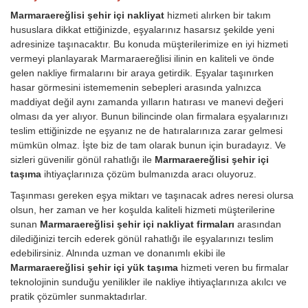
Marmaraereğlisi şehir içi nakliyat
hizmeti alırken bir takım
hususlara dikkat ettiğinizde, eşyalarınız hasarsız şekilde yeni
adresinize taşınacaktır. Bu konuda müşterilerimize en iyi hizmeti
vermeyi planlayarak Marmaraereğlisi ilinin en kaliteli ve önde
gelen nakliye firmalarını bir araya getirdik. Eşyalar taşınırken
hasar görmesini istememenin sebepleri arasında yalnızca
maddiyat değil aynı zamanda yılların hatırası ve manevi değeri
olması da yer alıyor. Bunun bilincinde olan firmalara eşyalarınızı
teslim ettiğinizde ne eşyanız ne de hatıralarınıza zarar gelmesi
mümkün olmaz. İşte biz de tam olarak bunun için buradayız. Ve
sizleri güvenilir gönül rahatlığı ile
Marmaraereğlisi şehir içi
taşıma
ihtiyaçlarınıza çözüm bulmanızda aracı oluyoruz.
Taşınması gereken eşya miktarı ve taşınacak adres neresi olursa
olsun, her zaman ve her koşulda kaliteli hizmeti müşterilerine
sunan
Marmaraereğlisi şehir içi nakliyat firmaları
arasından
dilediğinizi tercih ederek gönül rahatlığı ile eşyalarınızı teslim
edebilirsiniz. Alnında uzman ve donanımlı ekibi ile
Marmaraereğlisi şehir içi yük taşıma
hizmeti veren bu firmalar
teknolojinin sunduğu yenilikler ile nakliye ihtiyaçlarınıza akılcı ve
pratik çözümler sunmaktadırlar.