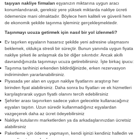
taşıyan nakliye firmaları
eşyanızın miktarına uygun aracı
konumlandırarak, gereksiz yere yüksek miktarda nakliye ücreti
ödemenize mani olmaktadır. Böylece hem kaliteli ve güvenli hem
de ekonomik şekilde taşınma işleminiz gerçekleşmektedir.
Taşınmayı ucuza getirmek için nasıl bir yol izlenmeli?
Ev taşırken eşyaların hasarsız şekilde yeni adresine ulaşmasını
beklemek, oldukça stresli bir süreçtir. Bunun yanında uygun fiyata
nakliye şirketi ile anlaşmak da bir diğer sıkıntıdır. Ancak akıllı
davrandığınızda taşınmayı ucuza getirebilirsiniz. İşte birkaç ipucu:
Taşınma tarihinizi erkenden bildirdiğinizde, erken rezervasyon
indiriminden yararlanabilirsiniz.
Piyasada yer alan en uygun nakliye fiyatlarını araştırıp her
birinden fiyat alabilirsiniz. Daha sonra bu fiyatları ve ek hizmetleri
karşılaştırarak uygun fiyatlı olanını tercih edebilirsiniz
Şehirler arası taşınırken sadece yakın gelecekte kullanacağınız
eşyaları taşıtın. Uzun süredir kullanmadığınız eşyalardan
vazgeçerek daha az ücret ödeyebilirsiniz
Nakliye kutularını marketlerden ya da arkadaşlarınızdan ücretsiz
alabilirsiniz
Paketleme için ödeme yapmayın, kendi işinizi kendiniz halledin ve