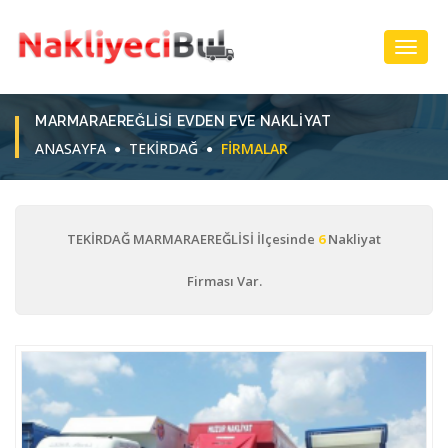
Toggl
Navig
MARMARAEREĞLISI EVDEN EVE NAKLIYAT
ANASAYFA
TEKİRDAĞ
FIRMALAR
TEKİRDAĞ MARMARAEREĞLİSİ İlçesinde
6
Nakliyat
Firması Var.