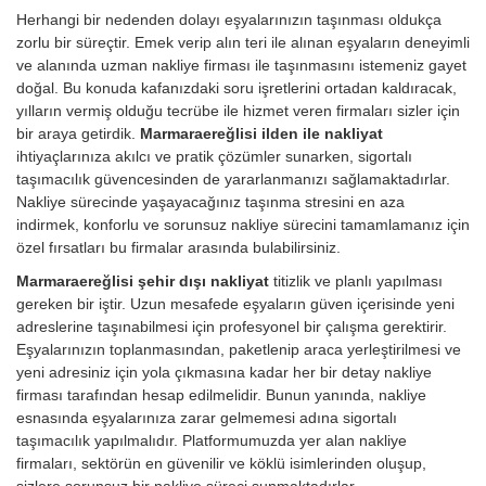
Herhangi bir nedenden dolayı eşyalarınızın taşınması oldukça
zorlu bir süreçtir. Emek verip alın teri ile alınan eşyaların deneyimli
ve alanında uzman nakliye firması ile taşınmasını istemeniz gayet
doğal. Bu konuda kafanızdaki soru işretlerini ortadan kaldıracak,
yılların vermiş olduğu tecrübe ile hizmet veren firmaları sizler için
bir araya getirdik.
Marmaraereğlisi ilden ile nakliyat
ihtiyaçlarınıza akılcı ve pratik çözümler sunarken, sigortalı
taşımacılık güvencesinden de yararlanmanızı sağlamaktadırlar.
Nakliye sürecinde yaşayacağınız taşınma stresini en aza
indirmek, konforlu ve sorunsuz nakliye sürecini tamamlamanız için
özel fırsatları bu firmalar arasında bulabilirsiniz.
Marmaraereğlisi şehir dışı nakliyat
titizlik ve planlı yapılması
gereken bir iştir. Uzun mesafede eşyaların güven içerisinde yeni
adreslerine taşınabilmesi için profesyonel bir çalışma gerektirir.
Eşyalarınızın toplanmasından, paketlenip araca yerleştirilmesi ve
yeni adresiniz için yola çıkmasına kadar her bir detay nakliye
firması tarafından hesap edilmelidir. Bunun yanında, nakliye
esnasında eşyalarınıza zarar gelmemesi adına sigortalı
taşımacılık yapılmalıdır. Platformumuzda yer alan nakliye
firmaları, sektörün en güvenilir ve köklü isimlerinden oluşup,
sizlere sorunsuz bir nakliye süreci sunmaktadırlar.