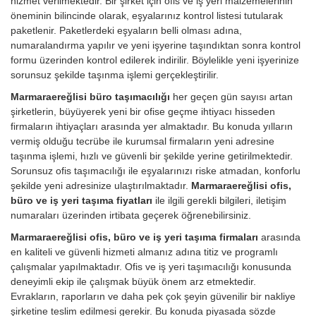
hizmet verilmektedir. Bir şirket için ofis ve iş yeri malzemelerinin
öneminin bilincinde olarak, eşyalarınız kontrol listesi tutularak
paketlenir. Paketlerdeki eşyaların belli olması adına,
numaralandırma yapılır ve yeni işyerine taşındıktan sonra kontrol
formu üzerinden kontrol edilerek indirilir. Böylelikle yeni işyerinize
sorunsuz şekilde taşınma işlemi gerçekleştirilir.
Marmaraereğlisi büro taşımacılığı
her geçen gün sayısı artan
şirketlerin, büyüyerek yeni bir ofise geçme ihtiyacı hisseden
firmaların ihtiyaçları arasında yer almaktadır. Bu konuda yılların
vermiş olduğu tecrübe ile kurumsal firmaların yeni adresine
taşınma işlemi, hızlı ve güvenli bir şekilde yerine getirilmektedir.
Sorunsuz ofis taşımacılığı ile eşyalarınızı riske atmadan, konforlu
şekilde yeni adresinize ulaştırılmaktadır.
Marmaraereğlisi ofis,
büro ve iş yeri taşıma fiyatları
ile ilgili gerekli bilgileri, iletişim
numaraları üzerinden irtibata geçerek öğrenebilirsiniz.
Marmaraereğlisi ofis, büro ve iş yeri taşıma firmaları
arasında
en kaliteli ve güvenli hizmeti almanız adına titiz ve programlı
çalışmalar yapılmaktadır. Ofis ve iş yeri taşımacılığı konusunda
deneyimli ekip ile çalışmak büyük önem arz etmektedir.
Evrakların, raporların ve daha pek çok şeyin güvenilir bir nakliye
şirketine teslim edilmesi gerekir. Bu konuda piyasada sözde