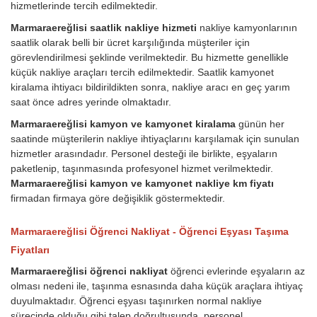
hizmetlerinde tercih edilmektedir.
Marmaraereğlisi saatlik nakliye hizmeti
nakliye kamyonlarının
saatlik olarak belli bir ücret karşılığında müşteriler için
görevlendirilmesi şeklinde verilmektedir. Bu hizmette genellikle
küçük nakliye araçları tercih edilmektedir. Saatlik kamyonet
kiralama ihtiyacı bildirildikten sonra, nakliye aracı en geç yarım
saat önce adres yerinde olmaktadır.
Marmaraereğlisi kamyon ve kamyonet kiralama
günün her
saatinde müşterilerin nakliye ihtiyaçlarını karşılamak için sunulan
hizmetler arasındadır. Personel desteği ile birlikte, eşyaların
paketlenip, taşınmasında profesyonel hizmet verilmektedir.
Marmaraereğlisi kamyon ve kamyonet nakliye km fiyatı
firmadan firmaya göre değişiklik göstermektedir.
Marmaraereğlisi Öğrenci Nakliyat - Öğrenci Eşyası Taşıma
Fiyatları
Marmaraereğlisi öğrenci nakliyat
öğrenci evlerinde eşyaların az
olması nedeni ile, taşınma esnasında daha küçük araçlara ihtiyaç
duyulmaktadır. Öğrenci eşyası taşınırken normal nakliye
sürecinde olduğu gibi talep doğrultusunda, personel