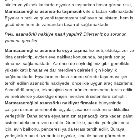
siteler ve yüksek katlarda eşyaların taşınırken hasar görme riski,
Marmaraereğlisi asansörlü taşımacılık
ile ortadan kalkmaktadır.
Eşyaların hızlı ve güvenli taşınmasını sağlayan bu sistem, hem iş
gücünden hem de zamandan tasarruf sağlamaktadır.
Peki,
asansörlü nakliye nasıl yapılır?
Dilerseniz bu sorunun
yanıtına geçelim.
Marmaraereğlisi asansörlü eşya taşıma
hizmeti, oldukça zor ve
itina gerektirip, evden eve nakliyat konusunda, başarılı sonuç
almanızı sağlamaktadır. Az önce de söylediğimiz gibi, genellikle
yüksek katlı binalar ve dar merdiven daireleri için kolaylık
sağlamaktadır. Eşyaların en kısa zaman sürede taşınması için
tercih edilen asansörlü nakliyede, öncelikle uygun araç hazırlanır.
Asansörlü araçlar, teknolojinin son ürünleri arasından tercih edilir
ve metrelerce yüksekliğe erişen merdivenli sistemlere sahiptir.
Marmaraereğlisi asansörlü nakliyat firmaları
bünyesinde
çalışan uzman personel ile eşyalar, asansör sistemine dikkatlice
yerleştirilir. Daha sonra eşyalarınızın taşınacağı kata kadar, palet
sistemindeki merdiven uzatılır. Genellikle, paletin yerleştirilmesi
için, evin balkonu, penceresi ya da terası tercih edilir. Buraya
yerleştirilen palet üzerindeki eşyalar, itina ile hasar görmeden