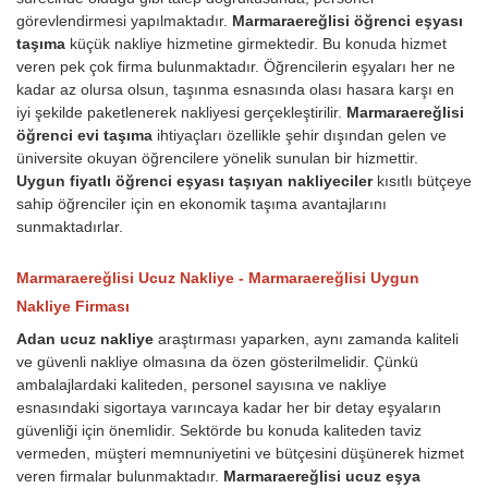
görevlendirmesi yapılmaktadır.
Marmaraereğlisi öğrenci eşyası
taşıma
küçük nakliye hizmetine girmektedir. Bu konuda hizmet
veren pek çok firma bulunmaktadır. Öğrencilerin eşyaları her ne
kadar az olursa olsun, taşınma esnasında olası hasara karşı en
iyi şekilde paketlenerek nakliyesi gerçekleştirilir.
Marmaraereğlisi
öğrenci evi taşıma
ihtiyaçları özellikle şehir dışından gelen ve
üniversite okuyan öğrencilere yönelik sunulan bir hizmettir.
Uygun fiyatlı öğrenci eşyası taşıyan nakliyeciler
kısıtlı bütçeye
sahip öğrenciler için en ekonomik taşıma avantajlarını
sunmaktadırlar.
Marmaraereğlisi Ucuz Nakliye - Marmaraereğlisi Uygun
Nakliye Firması
Adan ucuz nakliye
araştırması yaparken, aynı zamanda kaliteli
ve güvenli nakliye olmasına da özen gösterilmelidir. Çünkü
ambalajlardaki kaliteden, personel sayısına ve nakliye
esnasındaki sigortaya varıncaya kadar her bir detay eşyaların
güvenliği için önemlidir. Sektörde bu konuda kaliteden taviz
vermeden, müşteri memnuniyetini ve bütçesini düşünerek hizmet
veren firmalar bulunmaktadır.
Marmaraereğlisi ucuz eşya