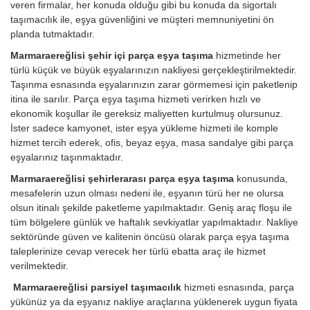
veren firmalar, her konuda olduğu gibi bu konuda da sigortalı
taşımacılık ile, eşya güvenliğini ve müşteri memnuniyetini ön
planda tutmaktadır.
Marmaraereğlisi şehir içi parça eşya taşıma
hizmetinde her
türlü küçük ve büyük eşyalarınızın nakliyesi gerçekleştirilmektedir.
Taşınma esnasında eşyalarınızın zarar görmemesi için paketlenip
itina ile sarılır. Parça eşya taşıma hizmeti verirken hızlı ve
ekonomik koşullar ile gereksiz maliyetten kurtulmuş olursunuz.
İster sadece kamyonet, ister eşya yükleme hizmeti ile komple
hizmet tercih ederek, ofis, beyaz eşya, masa sandalye gibi parça
eşyalarınız taşınmaktadır.
Marmaraereğlisi şehirlerarası parça eşya taşıma
konusunda,
mesafelerin uzun olması nedeni ile, eşyanın türü her ne olursa
olsun itinalı şekilde paketleme yapılmaktadır. Geniş araç floşu ile
tüm bölgelere günlük ve haftalık sevkiyatlar yapılmaktadır. Nakliye
sektöründe güven ve kalitenin öncüsü olarak parça eşya taşıma
taleplerinize cevap verecek her türlü ebatta araç ile hizmet
verilmektedir.
Marmaraereğlisi parsiyel taşımacılık
hizmeti esnasında, parça
yükünüz ya da eşyanız nakliye araçlarına yüklenerek uygun fiyata