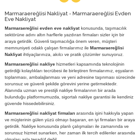
Marmaraereğlisi Nakliyat - Marmaraereğlisi Evden
Eve Nakliyat
Marmaraereğlisi evden eve nakliyat
konusunda, taşımacılık
sektörüne adını altın harflerle yazdıran firmaları sizler için bir
araya getirdik. Güvenli taşımacılığa önem veren, müşteri
memnuniyeti odaklı çalışan firmalarımız ile
Marmaraereğlisi
Nakliyat
ihtiyaçlarınıza, akılcı ve pratik çözümler sunuyoruz.
Marmaraereğlisi nakliye
hizmetleri kapsamında teknolojinin
getirdiği kolaylıkları tecrübesi ile birleştiren firmalarımız, eşyaların
toplanması, ambalajlanması ve yeni adresine taşınması sürecinde
sorunsuz ve güvenli şekilde görevini yerine getirmektedir.
Alanında uzman ve prestijli nakliye firmalarının bir arada
bulunduğu platformumuzda, sigortalı nakliye garantisi ile kendiniz
güvende hissedebilirsiniz.
Marmaraereğlisi nakliyat firmaları
arasında işini hakkıyla yapan
ve müşterinin gülen yüzü olmayı başaran, en iyi firmaları bir araya
getirdik. Nakliye konusunda planlı çalışmaları ile zamanında ve
sorunsuz hizmet sunarken, her zaman ilk tercih edilenler arasında
olmaları asla tesadüf değil.