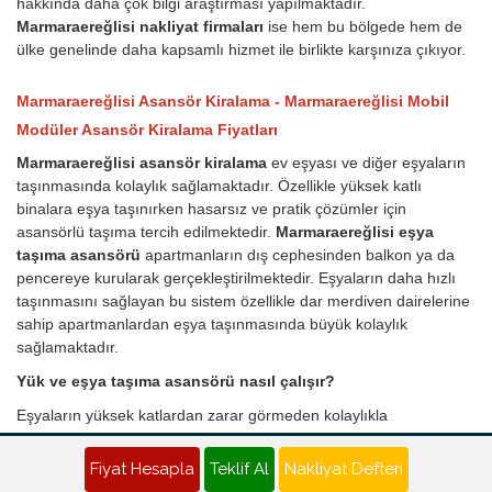
hakkında daha çok bilgi araştırması yapılmaktadır.
Marmaraereğlisi nakliyat firmaları
ise hem bu bölgede hem de
ülke genelinde daha kapsamlı hizmet ile birlikte karşınıza çıkıyor.
Marmaraereğlisi Asansör Kiralama - Marmaraereğlisi Mobil
Modüler Asansör Kiralama Fiyatları
Marmaraereğlisi asansör kiralama
ev eşyası ve diğer eşyaların
taşınmasında kolaylık sağlamaktadır. Özellikle yüksek katlı
binalara eşya taşınırken hasarsız ve pratik çözümler için
asansörlü taşıma tercih edilmektedir.
Marmaraereğlisi eşya
taşıma asansörü
apartmanların dış cephesinden balkon ya da
pencereye kurularak gerçekleştirilmektedir. Eşyaların daha hızlı
taşınmasını sağlayan bu sistem özellikle dar merdiven dairelerine
sahip apartmanlardan eşya taşınmasında büyük kolaylık
sağlamaktadır.
Yük ve eşya taşıma asansörü nasıl çalışır?
Eşyaların yüksek katlardan zarar görmeden kolaylıkla
çıkarılmasını sağlayan asansörler, tıpkı insan asansörleri gibi
mekanik bir araç üzerinde monte edilmiş sistemlerdir. Asansör
Fiyat Hesapla
Teklif Al
Nakliyat Defteri
kurulacak evi ve eşyaların durumu incelenir. En uygun pencere ya