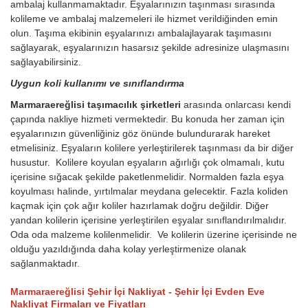
ambalaj kullanmamaktadır. Eşyalarınızın taşınması sırasında
kolileme ve ambalaj malzemeleri ile hizmet verildiğinden emin
olun. Taşıma ekibinin eşyalarınızı ambalajlayarak taşımasını
sağlayarak, eşyalarınızın hasarsız şekilde adresinize ulaşmasını
sağlayabilirsiniz.
Uygun koli kullanımı ve sınıflandırma
Marmaraereğlisi taşımacılık şirketleri
arasında onlarcası kendi
çapında nakliye hizmeti vermektedir. Bu konuda her zaman için
eşyalarınızın güvenliğiniz göz önünde bulundurarak hareket
etmelisiniz. Eşyaların kolilere yerleştirilerek taşınması da bir diğer
husustur. Kolilere koyulan eşyaların ağırlığı çok olmamalı, kutu
içerisine sığacak şekilde paketlenmelidir. Normalden fazla eşya
koyulması halinde, yırtılmalar meydana gelecektir. Fazla koliden
kaçmak için çok ağır koliler hazırlamak doğru değildir. Diğer
yandan kolilerin içerisine yerleştirilen eşyalar sınıflandırılmalıdır.
Oda oda malzeme kolilenmelidir. Ve kolilerin üzerine içerisinde ne
olduğu yazıldığında daha kolay yerleştirmenize olanak
sağlanmaktadır.
Marmaraereğlisi Şehir İçi Nakliyat - Şehir İçi Evden Eve
Nakliyat Firmaları ve Fiyatları