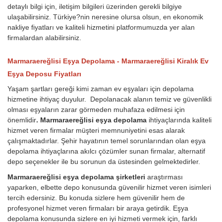
detaylı bilgi için, iletişim bilgileri üzerinden gerekli bilgiye
ulaşabilirsiniz. Türkiye?nin neresine olursa olsun, en ekonomik
nakliye fiyatları ve kaliteli hizmetini platformumuzda yer alan
firmalardan alabilirsiniz.
Marmaraereğlisi Eşya Depolama - Marmaraereğlisi Kiralık Ev
Eşya Deposu Fiyatları
Yaşam şartları gereği kimi zaman ev eşyaları için depolama
hizmetine ihtiyaç duyulur. Depolanacak alanın temiz ve güvenlikli
olması eşyaların zarar görmeden muhafaza edilmesi için
önemlidir
. Marmaraereğlisi eşya depolama
ihtiyaçlarında kaliteli
hizmet veren firmalar müşteri memnuniyetini esas alarak
çalışmaktadırlar. Şehir hayatının temel sorunlarından olan eşya
depolama ihtiyaçlarına akılcı çözümler sunan firmalar, alternatif
depo seçenekler ile bu sorunun da üstesinden gelmektedirler.
Marmaraereğlisi eşya depolama şirketleri
araştırması
yaparken, elbette depo konusunda güvenilir hizmet veren isimleri
tercih edersiniz. Bu konuda sizlere hem güvenilir hem de
profesyonel hizmet veren firmaları bir araya getirdik. Eşya
depolama konusunda sizlere en iyi hizmeti vermek için, farklı