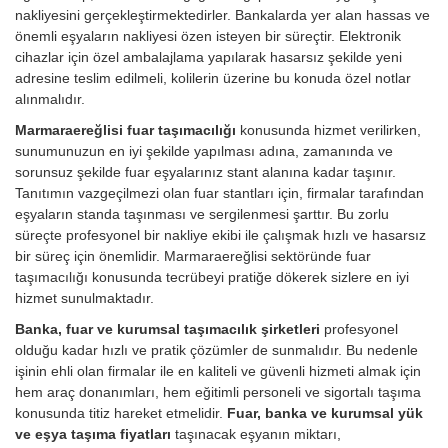
nakliyesini gerçekleştirmektedirler. Bankalarda yer alan hassas ve
önemli eşyaların nakliyesi özen isteyen bir süreçtir. Elektronik
cihazlar için özel ambalajlama yapılarak hasarsız şekilde yeni
adresine teslim edilmeli, kolilerin üzerine bu konuda özel notlar
alınmalıdır.
Marmaraereğlisi fuar taşımacılığı
konusunda hizmet verilirken,
sunumunuzun en iyi şekilde yapılması adına, zamanında ve
sorunsuz şekilde fuar eşyalarınız stant alanına kadar taşınır.
Tanıtımın vazgeçilmezi olan fuar stantları için, firmalar tarafından
eşyaların standa taşınması ve sergilenmesi şarttır. Bu zorlu
süreçte profesyonel bir nakliye ekibi ile çalışmak hızlı ve hasarsız
bir süreç için önemlidir. Marmaraereğlisi sektöründe fuar
taşımacılığı konusunda tecrübeyi pratiğe dökerek sizlere en iyi
hizmet sunulmaktadır.
Banka, fuar ve kurumsal taşımacılık şirketleri
profesyonel
olduğu kadar hızlı ve pratik çözümler de sunmalıdır. Bu nedenle
işinin ehli olan firmalar ile en kaliteli ve güvenli hizmeti almak için
hem araç donanımları, hem eğitimli personeli ve sigortalı taşıma
konusunda titiz hareket etmelidir.
Fuar, banka ve kurumsal yük
ve eşya taşıma fiyatları
taşınacak eşyanın miktarı,