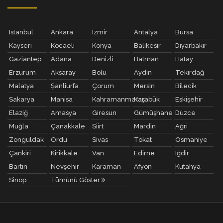
Istanbul
Ankara
Izmir
Antalya
Bursa
Kayseri
Kocaeli
Konya
Balikesir
Diyarbakir
Gaziantep
Adana
Denizli
Batman
Hatay
Erzurum
Aksaray
Bolu
Aydin
Tekirdağ
Malatya
Şanliurfa
Çorum
Mersin
Bilecik
Sakarya
Manisa
Kahramanmaraş
Karabük
Eskişehir
Elaziğ
Amasya
Giresun
Gümüşhane
Düzce
Muğla
Çanakkale
Siirt
Mardin
Ağri
Zonguldak
Ordu
Sivas
Tokat
Osmaniye
Çankiri
Kirikkale
Van
Edirne
Iğdir
Bartin
Nevşehir
Karaman
Afyon
Kütahya
Sinop
Tümünü Göster