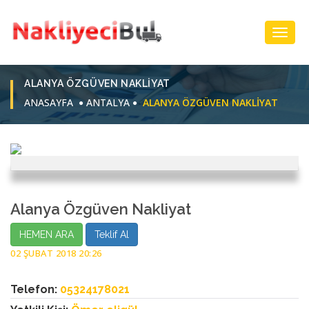
Toggl
Navig
ALANYA ÖZGÜVEN NAKLIYAT
ANASAYFA
ANTALYA
ALANYA ÖZGÜVEN NAKLIYAT
Alanya Özgüven Nakliyat
HEMEN ARA
Teklif Al
02 ŞUBAT 2018 20:26
Telefon:
05324178021