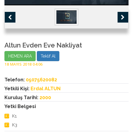
Altun Evden Eve Nakliyat
HEMEN ARA
Teklif Al
18 MAYIS 2018 04:06
Telefon:
05075620082
Yetkili Kişi:
Erdal ALTUN
Kuruluş Tarihi:
2000
Yetki Belgesi
K1
K3