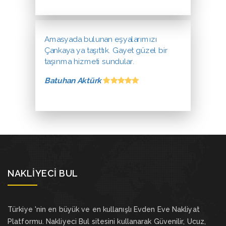
Amasyada bulunan eşyalarımızı
Çankaya ya taşıttık. Gayet güzel bir
taşınma hizmeti sundular.
Batuhan Aktürk
NAKLIYECI BUL
Türkiye 'nin en büyük ve en kullanışlı Evden Eve Nakliyat
Platformu. Nakliyeci Bul sitesini kullanarak Güvenilir, Ucuz,