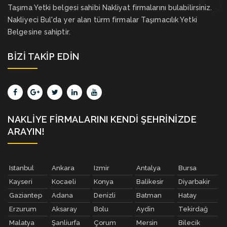
Taşıma Yetki belgesi sahibi Nakliyat firmalarını bulabilirsiniz.
Nakliyeci Bul'da yer alan türm firmalar Taşımacılık Yetki
Belgesine sahiptir.
BIZI TAKIP EDIN
NAKLIYE FIRMALARINI KENDI ŞEHRINIZDE
ARAYIN!
Istanbul
Ankara
Izmir
Antalya
Bursa
Kayseri
Kocaeli
Konya
Balikesir
Diyarbakir
Gaziantep
Adana
Denizli
Batman
Hatay
Erzurum
Aksaray
Bolu
Aydin
Tekirdağ
Malatya
Şanliurfa
Çorum
Mersin
Bilecik