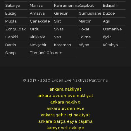
Sakarya
Manisa
Kahramanmaraş
Karabük
Eskişehir
Elaziğ
Amasya
Giresun
Gümüşhane
Düzce
Muğla
Çanakkale
Siirt
Mardin
Ağri
Zonguldak
Ordu
Sivas
Tokat
Osmaniye
Çankiri
Kirikkale
Van
Edirne
Iğdir
Bartin
Nevşehir
Karaman
Afyon
Kütahya
Sinop
Tümünü Göster
© 2017 - 2020 Evden Eve Nakliyat Platformu
ankara nakliyat
ankara evden eve nakliyat
ankara nakliye
ankara evden eve
ankara şehir içi nakliyat
ankara parça eşya taşıma
kamyonet nakliye