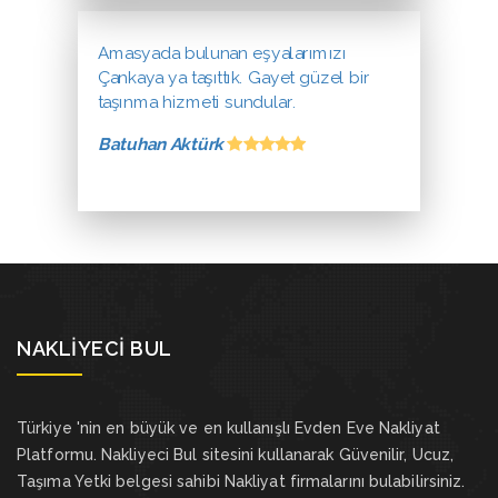
Amasyada bulunan eşyalarımızı
Çankaya ya taşıttık. Gayet güzel bir
taşınma hizmeti sundular.
Batuhan Aktürk
NAKLIYECI BUL
Türkiye 'nin en büyük ve en kullanışlı Evden Eve Nakliyat
Platformu. Nakliyeci Bul sitesini kullanarak Güvenilir, Ucuz,
Taşıma Yetki belgesi sahibi Nakliyat firmalarını bulabilirsiniz.