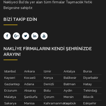
Nakliyeci Bul'da yer alan türm firmalar Taşımacılık Yetki
Belgesine sahiptir.
BIZI TAKIP EDIN
NAKLIYE FIRMALARINI KENDI ŞEHRINIZDE
ARAYIN!
Istanbul
Ankara
Izmir
Antalya
Bursa
Kayseri
Kocaeli
Konya
Balikesir
Diyarbakir
Gaziantep
Adana
Denizli
Batman
Hatay
Erzurum
Aksaray
Bolu
Aydin
Tekirdağ
Malatya
Şanliurfa
Çorum
Mersin
Bilecik
Sakarya
Manisa
Kahramanmaraş
Karabük
Eskişehir