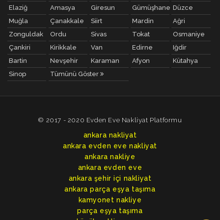
Elaziğ
Amasya
Giresun
Gümüşhane
Düzce
Muğla
Çanakkale
Siirt
Mardin
Ağri
Zonguldak
Ordu
Sivas
Tokat
Osmaniye
Çankiri
Kirikkale
Van
Edirne
Iğdir
Bartin
Nevşehir
Karaman
Afyon
Kütahya
Sinop
Tümünü Göster
© 2017 - 2020 Evden Eve Nakliyat Platformu
ankara nakliyat
ankara evden eve nakliyat
ankara nakliye
ankara evden eve
ankara şehir içi nakliyat
ankara parça eşya taşıma
kamyonet nakliye
parça eşya taşıma