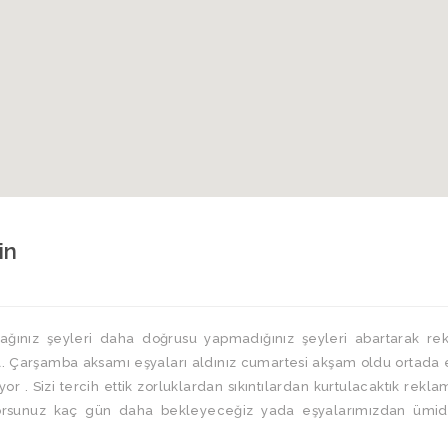
in
ğınız şeyleri daha doğrusu yapmadığınız şeyleri abartarak re
. Çarşamba aksamı eşyaları aldınız cumartesi akşam oldu ortada 
r . Sizi tercih ettik zorluklardan sıkıntılardan kurtulacaktık rekla
rsunuz kaç gün daha bekleyeceğiz yada eşyalarımızdan ümid