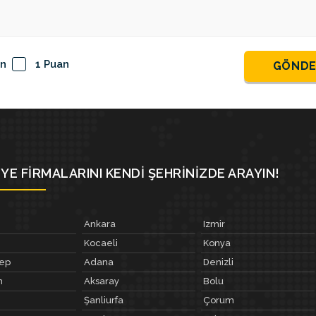
an
1 Puan
GÖND
YE FIRMALARINI KENDI ŞEHRINIZDE ARAYIN!
Ankara
Izmir
Kocaeli
Konya
tep
Adana
Denizli
m
Aksaray
Bolu
Şanliurfa
Çorum