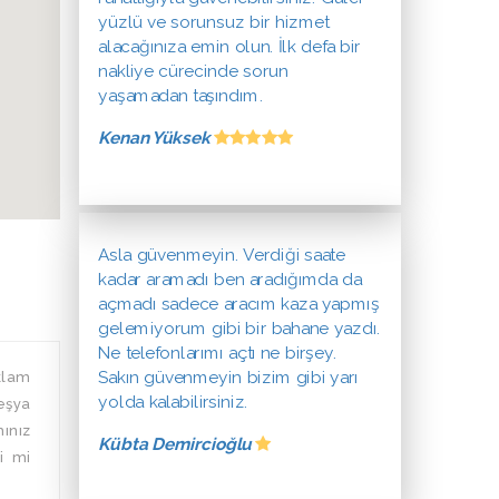
yüzlü ve sorunsuz bir hizmet
alacağınıza emin olun. İlk defa bir
nakliye cürecinde sorun
yaşamadan taşındım.
Kenan Yüksek
Asla güvenmeyin. Verdiği saate
kadar aramadı ben aradığımda da
açmadı sadece aracım kaza yapmış
gelemiyorum gibi bir bahane yazdı.
Ne telefonlarımı açtı ne birşey.
Sakın güvenmeyin bizim gibi yarı
klam
yolda kalabilirsiniz.
eşya
mınız
Kübta Demircioğlu
i mi