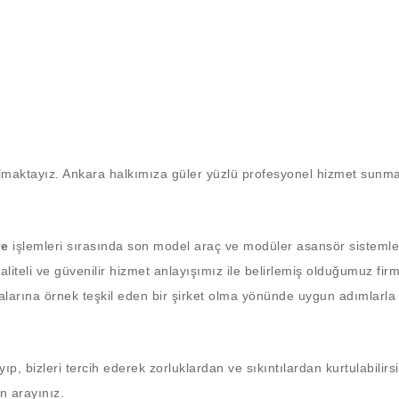
almaktayız. Ankara halkımıza güler yüzlü profesyonel hizmet sunm
ye
işlemleri sırasında son model araç ve modüler asansör sistemler
Kaliteli ve güvenilir hizmet anlayışımız ile belirlemiş olduğumuz fir
malarına örnek teşkil eden bir şirket olma yönünde uygun adımlarla
yıp, bizleri tercih ederek zorluklardan ve sıkıntılardan kurtulabilirsi
n arayınız.