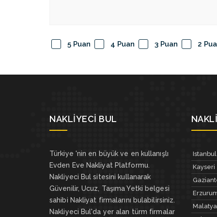
5 Puan
4 Puan
3 Puan
2 Pu
NAKLIYECI BUL
NAKLI
Türkiye 'nin en büyük ve en kullanışlı
Istanbul
Evden Eve Nakliyat Platformu.
Kayseri
Nakliyeci Bul sitesini kullanarak
Gazian
Güvenilir, Ucuz, Taşıma Yetki belgesi
Erzuru
sahibi Nakliyat firmalarını bulabilirsiniz.
Malatya
Nakliyeci Bul'da yer alan türm firmalar