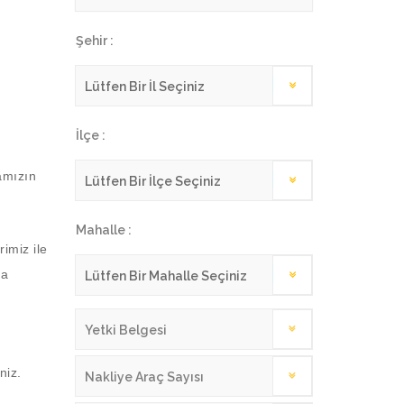
Şehir :
İlçe :
amızın
Mahalle :
imiz ile
ma
Yetki Belgesi
niz.
Nakliye Araç Sayısı