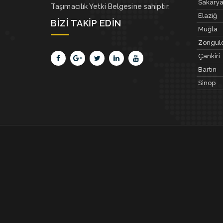
Sakary
Taşımacılık Yetki Belgesine sahiptir.
Elaziğ
BIZI TAKIP EDIN
Muğla
Zongul
Çankiri
Bartin
Sinop