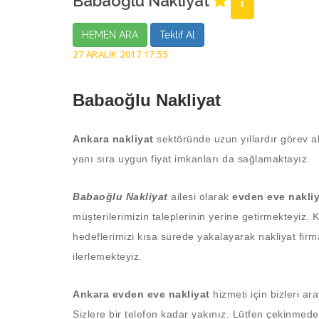
Babaoğlu Nakliyat
1
HEMEN ARA
Teklif Al
27 ARALIK 2017 17:55
Babaoğlu Nakliyat
Ankara nakliyat
sektöründe uzun yıllardır görev 
yanı sıra uygun fiyat imkanları da sağlamaktayız.
Babaoğlu Nakliyat
ailesi olarak
evden eve nakli
müşterilerimizin taleplerinin yerine getirmekteyiz. 
hedeflerimizi kısa sürede yakalayarak nakliyat fir
ilerlemekteyiz.
Ankara evden eve nakliyat
hizmeti için bizleri ara
Sizlere bir telefon kadar yakınız. Lütfen çekinmede