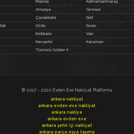
a
Manisa
Kahramanmaraş
Amasya
Giresun
Çanakkale
Siirt
dak
Ordu
Sivas
Kirikkale
Van
Nevşehir
Karaman
Tümünü Göster
© 2017 - 2020 Evden Eve Nakliyat Platformu
ankara nakliyat
ankara evden eve nakliyat
ankara nakliye
ankara evden eve
ankara şehir içi nakliyat
ankara parça eşya taşıma