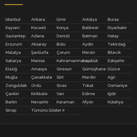
Istanbul
Ankara
Izmir
Antalya
Bursa
Kayseri
Kocaeli
Konya
Balikesir
Diyarbakir
Gaziantep
Adana
Denizli
Batman
Hatay
Erzurum
Aksaray
Bolu
Aydin
Tekirdağ
Malatya
Şanliurfa
Çorum
Mersin
Bilecik
Sakarya
Manisa
Kahramanmaraş
Karabük
Eskişehir
Elaziğ
Amasya
Giresun
Gümüşhane
Düzce
Muğla
Çanakkale
Siirt
Mardin
Ağri
Zonguldak
Ordu
Sivas
Tokat
Osmaniye
Çankiri
Kirikkale
Van
Edirne
Iğdir
Bartin
Nevşehir
Karaman
Afyon
Kütahya
Sinop
Tümünü Göster