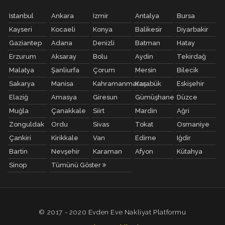
Istanbul
Ankara
Izmir
Antalya
Bursa
Kayseri
Kocaeli
Konya
Balikesir
Diyarbakir
Gaziantep
Adana
Denizli
Batman
Hatay
Erzurum
Aksaray
Bolu
Aydin
Tekirdağ
Malatya
Şanliurfa
Çorum
Mersin
Bilecik
Sakarya
Manisa
Kahramanmaraş
Karabük
Eskişehir
Elaziğ
Amasya
Giresun
Gümüşhane
Düzce
Muğla
Çanakkale
Siirt
Mardin
Ağri
Zonguldak
Ordu
Sivas
Tokat
Osmaniye
Çankiri
Kirikkale
Van
Edirne
Iğdir
Bartin
Nevşehir
Karaman
Afyon
Kütahya
Sinop
Tümünü Göster
© 2017 - 2020 Evden Eve Nakliyat Platformu