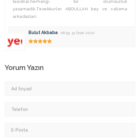
tasidilar,herhangi bir olumsuzluk
yasamadik.Tesekkurler ABDULLAH bey ve calisma
arkadaslari.
Bulut Akbaba
08:55 ,31 Ocak 2020
Yorum Yazın