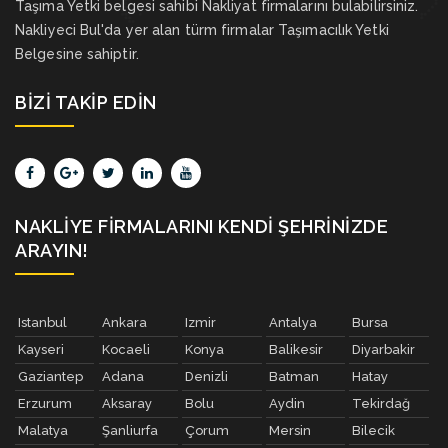
Taşıma Yetki belgesi sahibi Nakliyat firmalarını bulabilirsiniz.
Nakliyeci Bul'da yer alan türm firmalar Taşımacılık Yetki
Belgesine sahiptir.
BIZI TAKIP EDIN
NAKLIYE FIRMALARINI KENDI ŞEHRINIZDE
ARAYIN!
Istanbul
Ankara
Izmir
Antalya
Bursa
Kayseri
Kocaeli
Konya
Balikesir
Diyarbakir
Gaziantep
Adana
Denizli
Batman
Hatay
Erzurum
Aksaray
Bolu
Aydin
Tekirdağ
Malatya
Şanliurfa
Çorum
Mersin
Bilecik