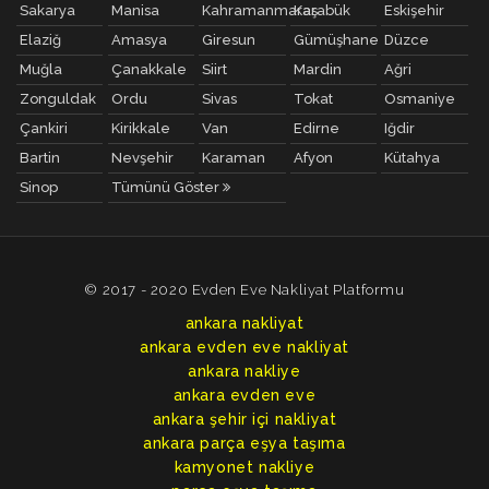
Sakarya
Manisa
Kahramanmaraş
Karabük
Eskişehir
Elaziğ
Amasya
Giresun
Gümüşhane
Düzce
Muğla
Çanakkale
Siirt
Mardin
Ağri
Zonguldak
Ordu
Sivas
Tokat
Osmaniye
Çankiri
Kirikkale
Van
Edirne
Iğdir
Bartin
Nevşehir
Karaman
Afyon
Kütahya
Sinop
Tümünü Göster
© 2017 - 2020 Evden Eve Nakliyat Platformu
ankara nakliyat
ankara evden eve nakliyat
ankara nakliye
ankara evden eve
ankara şehir içi nakliyat
ankara parça eşya taşıma
kamyonet nakliye