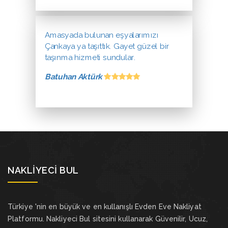
Amasyada bulunan eşyalarımızı
Çankaya ya taşıttık. Gayet güzel bir
taşınma hizmeti sundular.
Batuhan Aktürk
NAKLIYECI BUL
Türkiye 'nin en büyük ve en kullanışlı Evden Eve Nakliyat
Platformu. Nakliyeci Bul sitesini kullanarak Güvenilir, Ucuz,