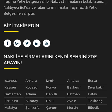
Taşıma Yetki belgesi sahibi Nakliyat firmalarını bulabilirsiniz.
Nakliyeci Bul'da yer alan türm firmalar Taşımacılık Yetki
Belgesine sahiptir.
BIZI TAKIP EDIN
NAKLIYE FIRMALARINI KENDI ŞEHRINIZDE
ARAYIN!
Istanbul
Ankara
Izmir
Antalya
Bursa
Kayseri
Kocaeli
Konya
Balikesir
Diyarbakir
Gaziantep
Adana
Denizli
Batman
Hatay
Erzurum
Aksaray
Bolu
Aydin
Tekirdağ
Malatya
Şanliurfa
Çorum
Mersin
Bilecik