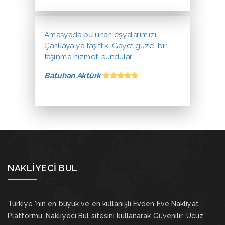
Amasyada bulunan eşyalarımızı
Çankaya ya taşıttık. Gayet güzel bir
taşınma hizmeti sundular.
Batuhan Aktürk
NAKLIYECI BUL
Türkiye 'nin en büyük ve en kullanışlı Evden Eve Nakliyat
Platformu. Nakliyeci Bul sitesini kullanarak Güvenilir, Ucuz,