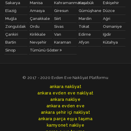
Sakarya
Manisa
Kahramanmaraş
Karabük
Eskişehir
Elaziğ
Amasya
Giresun
Gümüşhane
Düzce
Muğla
Çanakkale
Siirt
Mardin
Ağri
Zonguldak
Ordu
Sivas
Tokat
Osmaniye
Çankiri
Kirikkale
Van
Edirne
Iğdir
Bartin
Nevşehir
Karaman
Afyon
Kütahya
Sinop
Tümünü Göster
© 2017 - 2020 Evden Eve Nakliyat Platformu
ankara nakliyat
ankara evden eve nakliyat
ankara nakliye
ankara evden eve
ankara şehir içi nakliyat
ankara parça eşya taşıma
kamyonet nakliye