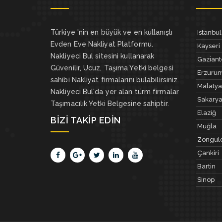
Türkiye 'nin en büyük ve en kullanışlı
Istanbul
Evden Eve Nakliyat Platformu.
Kayseri
Nakliyeci Bul sitesini kullanarak
Gazian
Güvenilir, Ucuz, Taşıma Yetki belgesi
Erzuru
sahibi Nakliyat firmalarını bulabilirsiniz.
Malatya
Nakliyeci Bul'da yer alan türm firmalar
Sakary
Taşımacılık Yetki Belgesine sahiptir.
Elaziğ
BIZI TAKIP EDIN
Muğla
Zongul
Çankiri
Bartin
Sinop