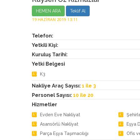
HEMEN ARA
Teklif Al
19 HAZIRAN 2019 13:11
Telefon:
Yetkili Kişi:
Kuruluş Tarihi:
Yetki Belgesi
K3
Nakliye Araç Sayısı:
1 ile 3
Personel Sayısı:
10 ile 20
Hizmetler
Evden Eve Nakliyat
Şehirl
Asansörlü Nakliyat
Eşya 
Parça Eşya Taşımacılığı
Ofis v