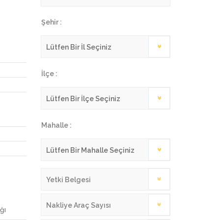
Şehir :
İlçe :
Mahalle :
Yetki Belgesi
Nakliye Araç Sayısı
ğı