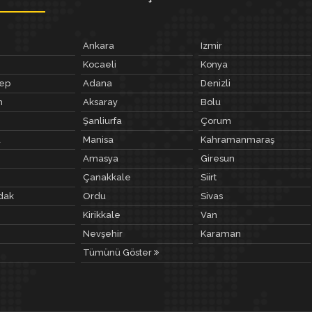
Ankara
Izmir
Kocaeli
Konya
tep
Adana
Denizli
m
Aksaray
Bolu
Şanliurfa
Çorum
a
Manisa
Kahramanmaraş
Amasya
Giresun
Çanakkale
Siirt
dak
Ordu
Sivas
Kirikkale
Van
Nevşehir
Karaman
Tümünü Göster