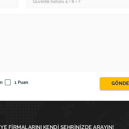
an
1 Puan
GÖND
YE FIRMALARINI KENDI ŞEHRINIZDE ARAYIN!