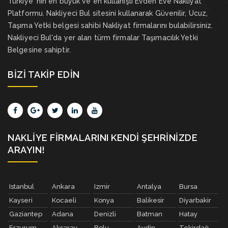
Türkiye 'nin en büyük ve en kullanışlı Evden Eve Nakliyat
Platformu. Nakliyeci Bul sitesini kullanarak Güvenilir, Ucuz,
Taşıma Yetki belgesi sahibi Nakliyat firmalarını bulabilirsiniz.
Nakliyeci Bul'da yer alan türm firmalar Taşımacılık Yetki
Belgesine sahiptir.
BIZI TAKIP EDIN
NAKLIYE FIRMALARINI KENDI ŞEHRINIZDE
ARAYIN!
Istanbul
Ankara
Izmir
Antalya
Bursa
Kayseri
Kocaeli
Konya
Balikesir
Diyarbakir
Gaziantep
Adana
Denizli
Batman
Hatay
Erzurum
Aksaray
Bolu
Aydin
Tekirdağ