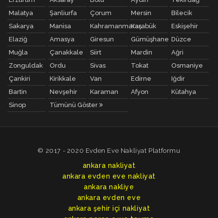
Malatya
Şanliurfa
Çorum
Mersin
Bilecik
Sakarya
Manisa
Kahramanmaraş
Karabük
Eskişehir
Elaziğ
Amasya
Giresun
Gümüşhane
Düzce
Muğla
Çanakkale
Siirt
Mardin
Ağri
Zonguldak
Ordu
Sivas
Tokat
Osmaniye
Çankiri
Kirikkale
Van
Edirne
Iğdir
Bartin
Nevşehir
Karaman
Afyon
Kütahya
Sinop
Tümünü Göster
© 2017 - 2020 Evden Eve Nakliyat Platformu
ankara nakliyat
ankara evden eve nakliyat
ankara nakliye
ankara evden eve
ankara şehir içi nakliyat