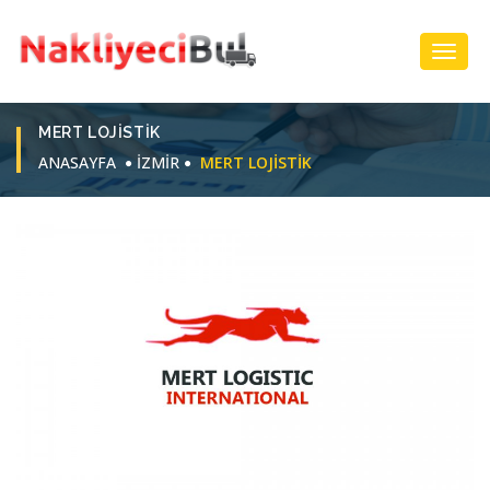
Toggl
Navig
MERT LOJISTIK
ANASAYFA
İZMİR
MERT LOJISTIK