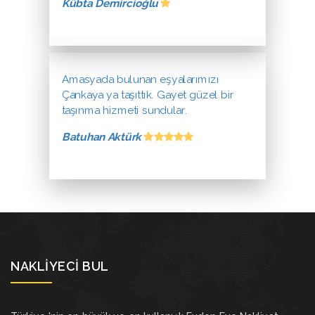
Kübta Demircioğlu
Amasyada bulunan eşyalarımızı
Çankaya ya taşıttık. Gayet güzel bir
taşınma hizmeti sundular.
Batuhan Aktürk
NAKLIYECI BUL