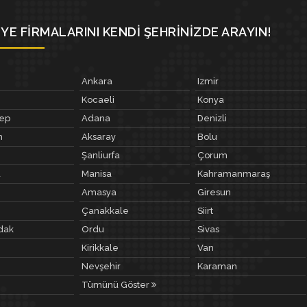
YE FIRMALARINI KENDI ŞEHRINIZDE ARAYIN!
Ankara
Izmir
Kocaeli
Konya
tep
Adana
Denizli
m
Aksaray
Bolu
Şanliurfa
Çorum
a
Manisa
Kahramanmaraş
Amasya
Giresun
Çanakkale
Siirt
dak
Ordu
Sivas
Kirikkale
Van
Nevşehir
Karaman
Tümünü Göster