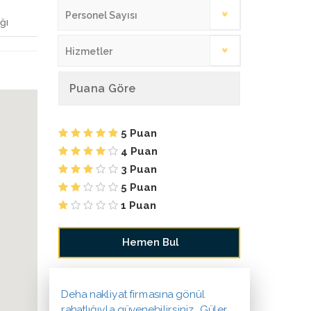
Personel Sayısı
ğı
Hizmetler
Puana Göre
5 Puan
4 Puan
3 Puan
5 Puan
1 Puan
Deha nakliyat firmasına gönül
rahatlığıyla güvenebilirsiniz. Güler