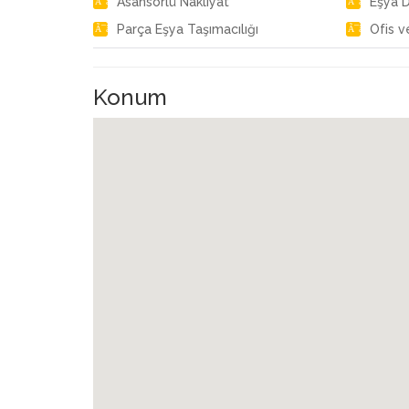
Asansörlü Nakliyat
Eşya 
Parça Eşya Taşımacılığı
Ofis v
Konum