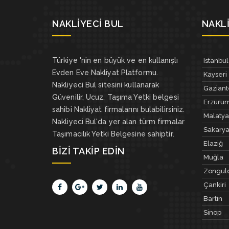
NAKLIYECI BUL
NAKLI
Türkiye 'nin en büyük ve en kullanışlı
Istanbul
Evden Eve Nakliyat Platformu.
Kayseri
Nakliyeci Bul sitesini kullanarak
Gazian
Güvenilir, Ucuz, Taşıma Yetki belgesi
Erzuru
sahibi Nakliyat firmalarını bulabilirsiniz.
Malatya
Nakliyeci Bul'da yer alan türm firmalar
Sakary
Taşımacılık Yetki Belgesine sahiptir.
Elaziğ
BIZI TAKIP EDIN
Muğla
Zongul
Çankiri
Bartin
Sinop