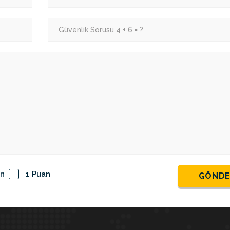
an
1 Puan
GÖND