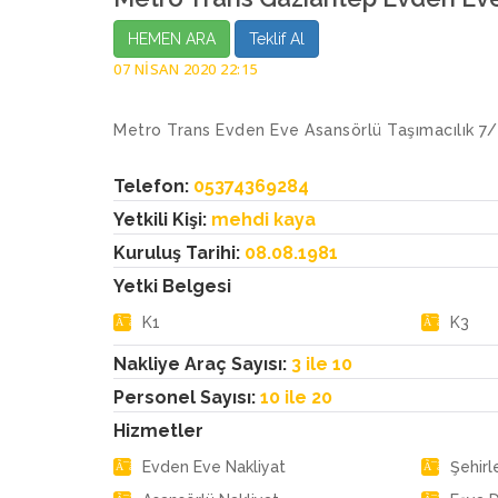
HEMEN ARA
Teklif Al
07 NISAN 2020 22:15
Metro Trans Evden Eve Asansörlü Taşımacılık 7
Telefon:
05374369284
Yetkili Kişi:
mehdi kaya
Kuruluş Tarihi:
08.08.1981
Yetki Belgesi
K1
K3
Nakliye Araç Sayısı:
3 ile 10
Personel Sayısı:
10 ile 20
Hizmetler
Evden Eve Nakliyat
Şehirl