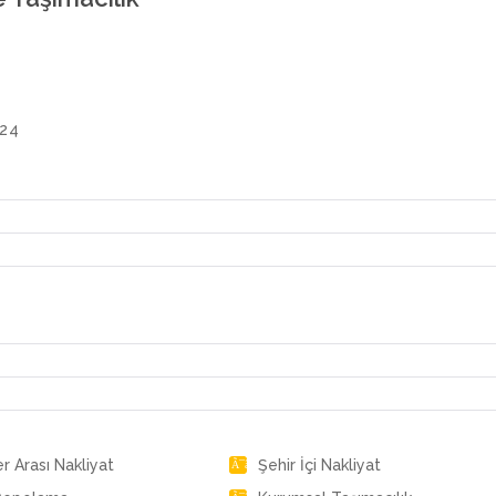
/24
er Arası Nakliyat
Şehir İçi Nakliyat